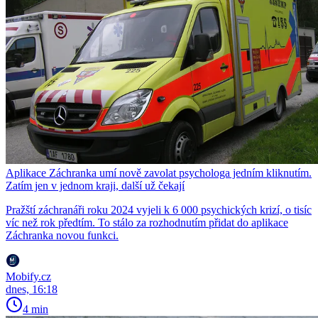
Aplikace Záchranka umí nově zavolat psychologa jedním kliknutím.
Zatím jen v jednom kraji, další už čekají
Pražští záchranáři roku 2024 vyjeli k 6 000 psychických krizí, o tisíc
víc než rok předtím. To stálo za rozhodnutím přidat do aplikace
Záchranka novou funkci.
Mobify.cz
dnes, 16:18
4 min