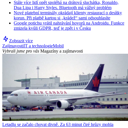
Stále více lidí opět spoléhá na drátová sluchátka, Ronaldo,
Dua Lipa i Harry Styles. Bluetooth má vážný problém
Nové platební terminály okrádají klienty restaurací o desítky
korun. Při platbě kartou si „krádež“ sami odsouhlasíte
Google potichu vrátil nahrávání hovorů na Androidu. Funkce
zmizela kvůli GDPR, teď je zpět i v Česku
Zobrazit více
Zajímavosti
IT a technologie
Mobil
Vybrali jsme pro vás
Magazíny a zajímavosti
Letadlu se začalo chovat divně. Za 63 minut čiré hrůzy mohla