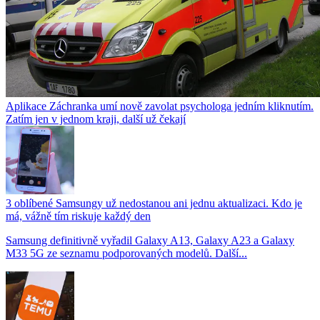
Aplikace Záchranka umí nově zavolat psychologa jedním kliknutím.
Zatím jen v jednom kraji, další už čekají
3 oblíbené Samsungy už nedostanou ani jednu aktualizaci. Kdo je
má, vážně tím riskuje každý den
Samsung definitivně vyřadil Galaxy A13, Galaxy A23 a Galaxy
M33 5G ze seznamu podporovaných modelů. Další...