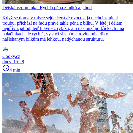
Dětská vzpomínka: Rychlá pěna z bílků a jahod
Když se doma v misce sejde čerstvé ovoce a já nechci zapínat
troubu, přichází na řadu právě tahle pěna z bílků. V létě ji dělám
nejdřív z jahod, teď hlavně z rybízu, a u nás mizí po lžičkách i na
palačinkách. Je rychlá, vystačí si s pár surovinami a díky
našlehaným bílkům má lehkou, nadýchanou strukturu.
Cooky.cz
dnes, 15:28
4 min