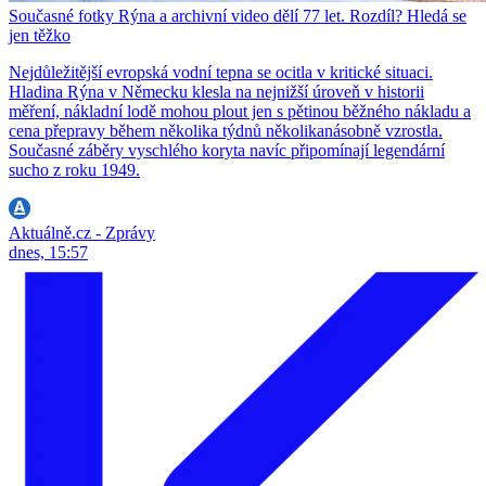
Současné fotky Rýna a archivní video dělí 77 let. Rozdíl? Hledá se
jen těžko
Nejdůležitější evropská vodní tepna se ocitla v kritické situaci.
Hladina Rýna v Německu klesla na nejnižší úroveň v historii
měření, nákladní lodě mohou plout jen s pětinou běžného nákladu a
cena přepravy během několika týdnů několikanásobně vzrostla.
Současné záběry vyschlého koryta navíc připomínají legendární
sucho z roku 1949.
Aktuálně.cz - Zprávy
dnes, 15:57