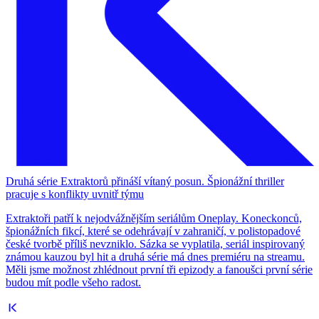
Druhá série Extraktorů přináší vítaný posun. Špionážní thriller
pracuje s konflikty uvnitř týmu
Extraktoři patří k nejodvážnějším seriálům Oneplay. Koneckonců,
špionážních fikcí, které se odehrávají v zahraničí, v polistopadové
české tvorbě příliš nevzniklo. Sázka se vyplatila, seriál inspirovaný
známou kauzou byl hit a druhá série má dnes premiéru na streamu.
Měli jsme možnost zhlédnout první tři epizody a fanoušci první série
budou mít podle všeho radost.