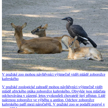
V pražské zoo mohou návštěvníci výjimečně vidět mládě zoborožce
kaferského
V pražské zoologické zahradě mohou návštěvníci výjimečně vidět
mládě afrického ptáka zoborožce kaferského. Obvykle jsou mláďata
odchovávána v zázemí, letos vyzkoušeli chovatelé jiný přístup. Lidé
naleznou zoborožce ve výběhu u antilop. Odchov zoborožce
kaferského patří mezi náročnější. V pražské zoo se podařil poprvé v