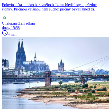
Polovina léta a místo barevného balkonu bledé listy a prázdné
stonky. Příčinou většinou není sucho; příčiny bývají hned tři.
Chalupáři-Zahrádkáři
dnes, 15:58
4 min