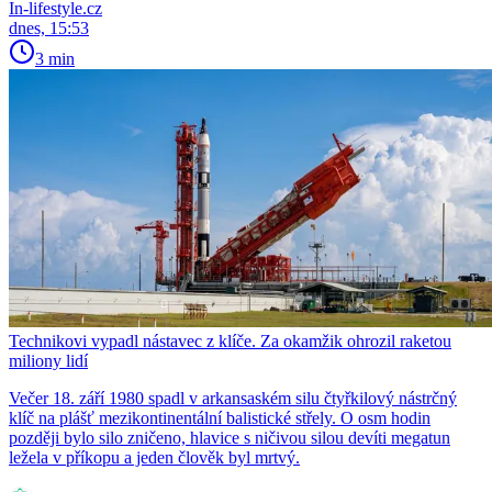
In-lifestyle.cz
dnes, 15:53
3 min
Technikovi vypadl nástavec z klíče. Za okamžik ohrozil raketou
miliony lidí
Večer 18. září 1980 spadl v arkansaském silu čtyřkilový nástrčný
klíč na plášť mezikontinentální balistické střely. O osm hodin
později bylo silo zničeno, hlavice s ničivou silou devíti megatun
ležela v příkopu a jeden člověk byl mrtvý.