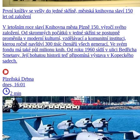
První knížky se vešly do jedné skříně, městská knihovna slaví 150
let od založení
V letošním roce slaví Knihovna města Plzně 150. výročí svého
založení. Od skromných počátků v jedné skříni se postupně
proměnila v moderní kulturní, vzdělávací a komunitní instituci,
kterou ročně navštíví 300 tisíc čtenářů všech generací. Ve svém
fondu má také půl milionu knih. Od roku 1960 sídlí v ulici Bedřicha
Smetany. Její bohatou historii teď připomíná výstava v Kopeckého
sadech.
Plzeňská Drbna
dnes, 16:01
2 min