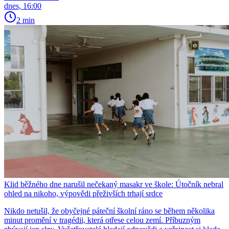
dnes, 16:00
2 min
Klid běžného dne narušil nečekaný masakr ve škole: Útočník nebral
ohled na nikoho, výpovědi přeživších trhají srdce
Nikdo netušil, že obyčejné páteční školní ráno se během několika
minut promění v tragédii, která otřese celou zemí. Příbuzným