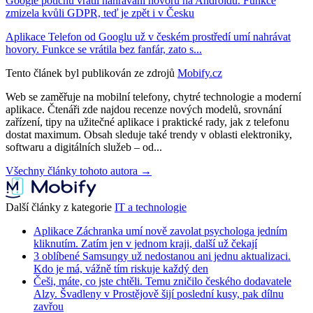
Google potichu vrátil nahrávání hovorů na Androidu. Funkce
zmizela kvůli GDPR, teď je zpět i v Česku
Aplikace Telefon od Googlu už v českém prostředí umí nahrávat
hovory. Funkce se vrátila bez fanfár, zato s...
Tento článek byl publikován ze zdrojů
Mobify.cz
Web se zaměřuje na mobilní telefony, chytré technologie a moderní
aplikace. Čtenáři zde najdou recenze nových modelů, srovnání
zařízení, tipy na užitečné aplikace i praktické rady, jak z telefonu
dostat maximum. Obsah sleduje také trendy v oblasti elektroniky,
softwaru a digitálních služeb – od...
Všechny články tohoto autora →
Další články z kategorie
IT a technologie
Aplikace Záchranka umí nově zavolat psychologa jedním
kliknutím. Zatím jen v jednom kraji, další už čekají
3 oblíbené Samsungy už nedostanou ani jednu aktualizaci.
Kdo je má, vážně tím riskuje každý den
Češi, máte, co jste chtěli. Temu zničilo českého dodavatele
Alzy. Švadleny v Prostějově šijí poslední kusy, pak dílnu
zavřou