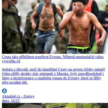
Ceuta jako příležitost rozeštvat Evropu. Některá manipulační videa
vytvořila AI
Jedním z důvodů, proč do španělské Ceuty na severu Afriky minulý
týden přišly desítky tisíc migrantů z Maroka, byly pravděpodobně i
fámy a dezinformace o snadném vstupu do Evropy, které se šířily
přes sociální sítě.
Aktuálně.cz - Zprávy
dnes, 16:25