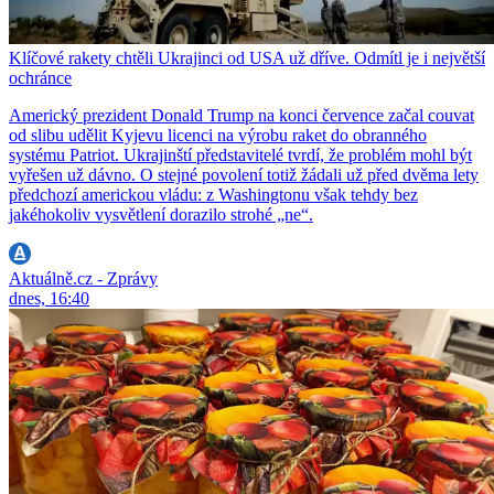
Klíčové rakety chtěli Ukrajinci od USA už dříve. Odmítl je i největší
ochránce
Americký prezident Donald Trump na konci července začal couvat
od slibu udělit Kyjevu licenci na výrobu raket do obranného
systému Patriot. Ukrajinští představitelé tvrdí, že problém mohl být
vyřešen už dávno. O stejné povolení totiž žádali už před dvěma lety
předchozí americkou vládu: z Washingtonu však tehdy bez
jakéhokoliv vysvětlení dorazilo strohé „ne“.
Aktuálně.cz - Zprávy
dnes, 16:40