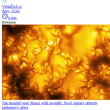
VědaŽivě.cz
dnes, 15:41
4 min
Reklama
Tak detailně jsme Slunce ještě neviděli. Nové snímky přinesly
průlomový objev