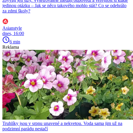
zbývají jen slzy. Vyšetřovatelé hledají odpovědi a veřejnost si klade
jedinou otázku – Jak se něco takového mohlo stát? Co se odehrálo
za zdmi školy?
Asianstyle
dnes, 16:00
6 min
Reklama
Truhlíky jsou v srpnu unavené a nekvetou. Voda sama jim už na
podzimní parádu nestačí