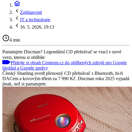
Zajímavosti
IT a technologie
16. 5. 2026, 19:13
4 min
Pamatujete Discman? Legendární CD přehrávač se vrací v nové
verzi, kterou si oblíbíte
Přidejte si obsah Centrum.cz do oblíbených zdrojů pro Google
hledání a Google zprávy
Čínský Shanling uvedl přenosný CD přehrávač s Bluetooth, hi-fi
DACem a kovovým tělem za 7 990 Kč. Discman roku 2025 vypadá
jinak, než si pamatujete.