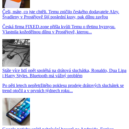
Češi, máte, co jste chtěli. Temu zničilo českého dodavatele Alzy.
Švadleny v Prostějově šijí poslední kusy, pak dílnu zavřou
Česká firma FIXED.zone přišla kvůli Temu o třetinu byznysu.
Vlastnila kožedělnou dílnu v Prostějově, kterou...
Stále více lidí opět spoléhá na drátová sluchátka, Ronaldo, Dua Lipa
i Harry Styles. Bluetooth má vážný problém
Po pěti letech nepřetržitého poklesu prodeje drátových sluchátek se
trend otočil a v prvních týdnech roku...