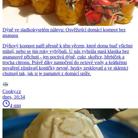
Dýně ve sladkokyselém nálevu: Osvěžující domácí kompot bez
ananasu
Dýňový kompot patří přesně k těm věcem, které doma buď všichni
milují, nebo se jim roky vyhýbali. U nás vyhrála stará klasika bez
ananasové příchuti - jen poctivá dýně, cukr, skořice, hřebíček a
trocha citronu. Právě díky namočení do octové vody a krátkému
povaření zůstávají kostičky pevné, hezky zesklovatí a ve sklenici
chutnají tak, jak si je pamatuji z domácí spíže.
Cooky.cz
dnes, 16:34
4 min