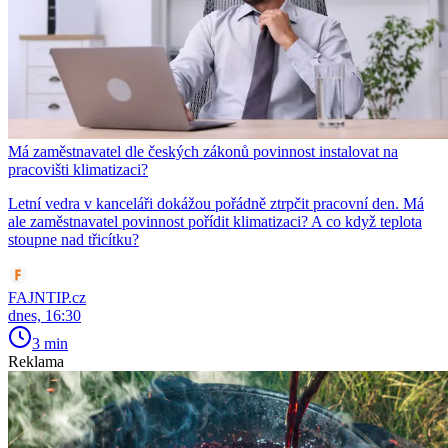
Má zaměstnavatel dle českých zákonů povinnost instalovat na
pracovišti klimatizaci?
Letní vedra v kanceláři dokážou pořádně ztrpčit pracovní den. Má
ale zaměstnavatel povinnost pořídit klimatizaci? A co když teplota
stoupne nad třicítku?
FAJNTIP.cz
dnes, 16:30
3 min
Reklama