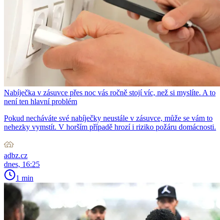
Nabíječka v zásuvce přes noc vás ročně stojí víc, než si myslíte. A to
není ten hlavní problém
Pokud necháváte své nabíječky neustále v zásuvce, může se vám to
nehezky vymstít. V horším případě hrozí i riziko požáru domácnosti.
adbz.cz
dnes, 16:25
1 min