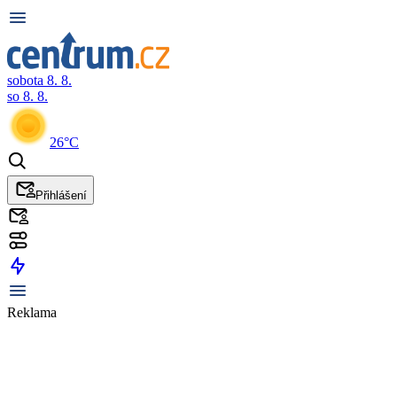
sobota 8. 8.
so 8. 8.
26°C
Přihlášení
Reklama