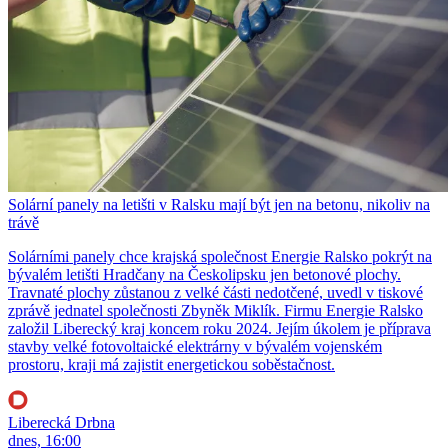
Solární panely na letišti v Ralsku mají být jen na betonu, nikoliv na
trávě
Solárními panely chce krajská společnost Energie Ralsko pokrýt na
bývalém letišti Hradčany na Českolipsku jen betonové plochy.
Travnaté plochy zůstanou z velké části nedotčené, uvedl v tiskové
zprávě jednatel společnosti Zbyněk Miklík. Firmu Energie Ralsko
založil Liberecký kraj koncem roku 2024. Jejím úkolem je příprava
stavby velké fotovoltaické elektrárny v bývalém vojenském
prostoru, kraji má zajistit energetickou soběstačnost.
Liberecká Drbna
dnes, 16:00