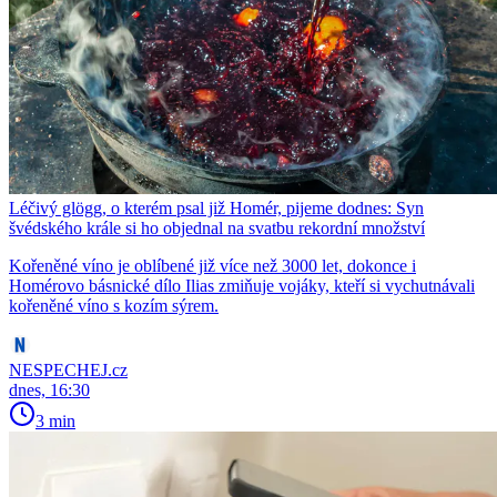
Léčivý glögg, o kterém psal již Homér, pijeme dodnes: Syn
švédského krále si ho objednal na svatbu rekordní množství
Kořeněné víno je oblíbené již více než 3000 let, dokonce i
Homérovo básnické dílo Ilias zmiňuje vojáky, kteří si vychutnávali
kořeněné víno s kozím sýrem.
NESPECHEJ.cz
dnes, 16:30
3 min