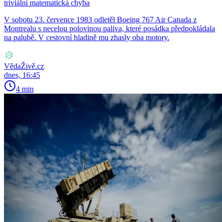
triviální matematická chyba
V sobotu 23. července 1983 odletěl Boeing 767 Air Canada z
Montrealu s necelou polovinou paliva, které posádka předpokládala
na palubě. V cestovní hladině mu zhasly oba motory.
VědaŽivě.cz
dnes, 16:45
4 min