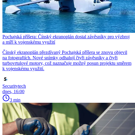
Pochajská příšera: Čínský ekranoplán dostal závěsníky pro výzbroj
a míří k vojenskému využití
Čínský ekranoplán přezdívaný Pochajská příšera se znovu objevil
na fotografiích. Nové snímky odhalují čtyři závěsníky a čtyři
turbovrtulové motory, což naznačuje možný posun projektu směrem
k vojenskému využití.
Securitytech
dnes, 16:00
3 min