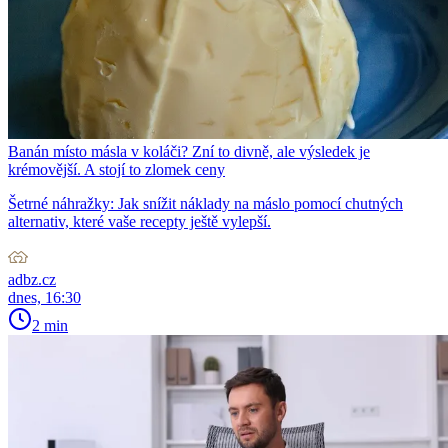
Banán místo másla v koláči? Zní to divně, ale výsledek je
krémovější. A stojí to zlomek ceny
Šetrné náhražky: Jak snížit náklady na máslo pomocí chutných
alternativ, které vaše recepty ještě vylepší.
adbz.cz
dnes, 16:30
2 min