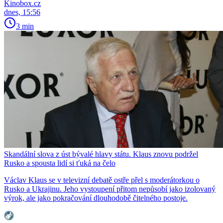
Kinobox.cz
dnes, 15:56
3 min
Skandální slova z úst bývalé hlavy státu. Klaus znovu podržel
Rusko a spousta lidí si ťuká na čelo
Václav Klaus se v televizní debatě ostře přel s moderátorkou o
Rusko a Ukrajinu. Jeho vystoupení přitom nepůsobí jako izolovaný
výrok, ale jako pokračování dlouhodobě čitelného postoje.