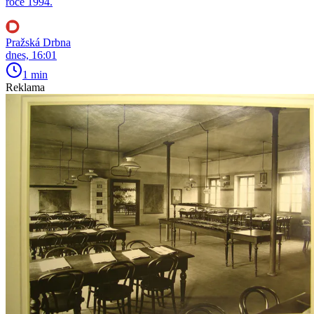
roce 1994.
Pražská Drbna
dnes, 16:01
1 min
Reklama