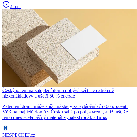
2 min
Český patent na zateplení domu dobývá svět. Je extrémně
nízkonákladový a ušetří 50 % energie
Zateplení domu může snížit náklady za vytápění až o 60 procent.
Většina majitelů domů v Česku sahá po polystyrenu, aniž tuší, že
tento dnes zcela běžný materiál vynalezl rodák z Brna.
NESPECHEJ.cz