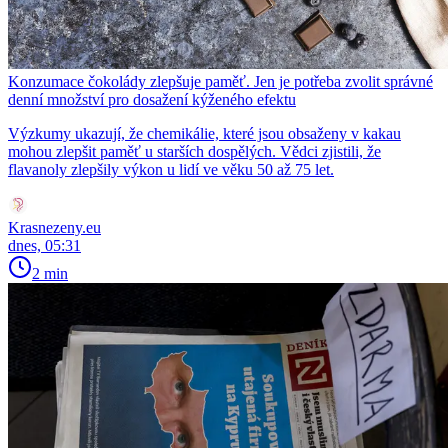
Konzumace čokolády zlepšuje paměť. Jen je potřeba zvolit správné
denní množství pro dosažení kýženého efektu
Výzkumy ukazují, že chemikálie, které jsou obsaženy v kakau
mohou zlepšit paměť u starších dospělých. Vědci zjistili, že
flavanoly zlepšily výkon u lidí ve věku 50 až 75 let.
Krasnezeny.eu
dnes, 05:31
2 min