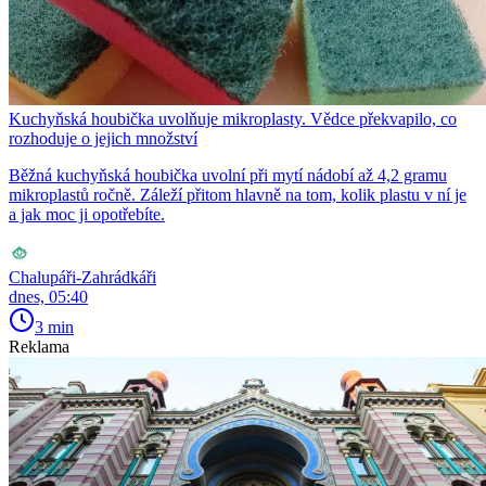
Kuchyňská houbička uvolňuje mikroplasty. Vědce překvapilo, co
rozhoduje o jejich množství
Běžná kuchyňská houbička uvolní při mytí nádobí až 4,2 gramu
mikroplastů ročně. Záleží přitom hlavně na tom, kolik plastu v ní je
a jak moc ji opotřebíte.
Chalupáři-Zahrádkáři
dnes, 05:40
3 min
Reklama