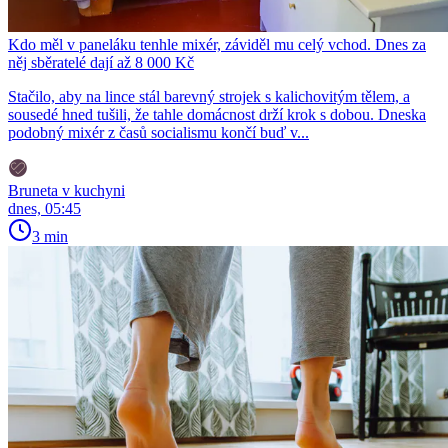
Kdo měl v paneláku tenhle mixér, záviděl mu celý vchod. Dnes za
něj sběratelé dají až 8 000 Kč
Stačilo, aby na lince stál barevný strojek s kalichovitým tělem, a
sousedé hned tušili, že tahle domácnost drží krok s dobou. Dneska
podobný mixér z časů socialismu končí buď v...
Bruneta v kuchyni
dnes, 05:45
3 min