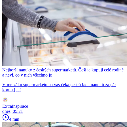
Nejhorší nanuky z českých supermarketů. Češi je kupují celé rodině
a neví, co v nich všechno je
V mrazáku supermarketu na vás čeká pestrá řada nanuků za pár
korun […]
ExtraInspirace
dnes, 05:21
4 min