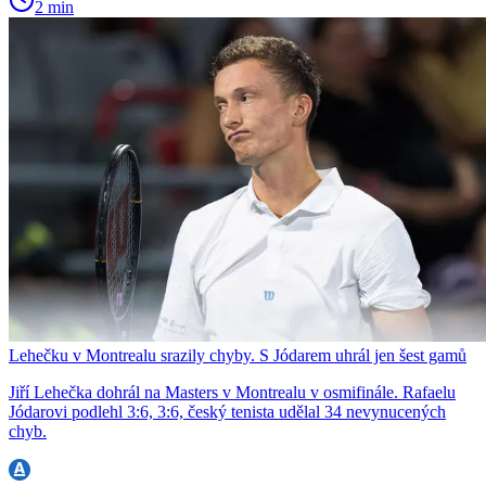
2 min
Lehečku v Montrealu srazily chyby. S Jódarem uhrál jen šest gamů
Jiří Lehečka dohrál na Masters v Montrealu v osmifinále. Rafaelu
Jódarovi podlehl 3:6, 3:6, český tenista udělal 34 nevynucených
chyb.