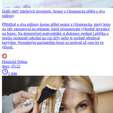
Další oběť falešných investorů. Senior z Olomoucka přišel o dva
miliony
Přibližně o dva miliony korun přišel senior z Olomoucka, který letos
na jaře zareagoval na reklamu, která propagovala výhodné investice
na burze. Na doporučení podvodníků si dokonce sjednal i půjčku a
peníze postupně odesílal na cizí účty nebo je osobně předával
kurýrům. Neznámým pachatelům hrozí za podvod až osm let ve
vězení.
Hanácká Drbna
dnes, 05:22
1 min