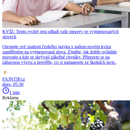
KVÍZ: Tento rychlý test odhalí vaše mezery ve vyjmenovaných
slovech
Otestujte své znalosti českého jazyka v našem novém kvízu
zaměřeném na vyjmenovaná slova. Zjistěte, jak dobře ovládáte
pravopis a kde se skrývají zákeřné chytáky. Připravte se na
zábavnou výzvu a prověřte, co si pamatujete ze školních lavic.
FAJNTIP.cz
dnes, 05:30
1 min
Reklama