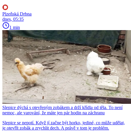
Plzeňská Drbna
dnes, 05:35
1 min
Slepice dýchá s otevřeným zobákem a drží křídla od těla. To není
nemoc, ale varování, že máte jen pár hodin na záchranu
Slepice se nepotí. Když jí začne být horko, jediné, co může udělat,
je otevřít zobák a zrychlit dech. A právě v tom je problém.