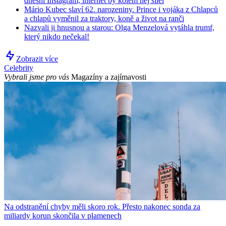
dnešní Instagram, internet by kolem něj šílel
Mário Kubec slaví 62. narozeniny. Prince i vojáka z Chlapců
a chlapů vyměnil za traktory, koně a život na ranči
Nazvali ji hnusnou a starou: Olga Menzelová vytáhla trumf,
který nikdo nečekal!
Zobrazit více
Celebrity
Vybrali jsme pro vás
Magazíny a zajímavosti
Na odstranění chyby měli skoro rok. Přesto nakonec sonda za
miliardy korun skončila v plamenech