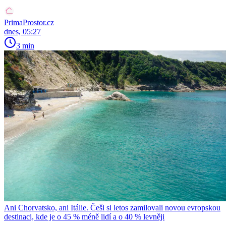
PrimaProstor.cz
dnes, 05:27
3 min
Ani Chorvatsko, ani Itálie. Češi si letos zamilovali novou evropskou
destinaci, kde je o 45 % méně lidí a o 40 % levněji