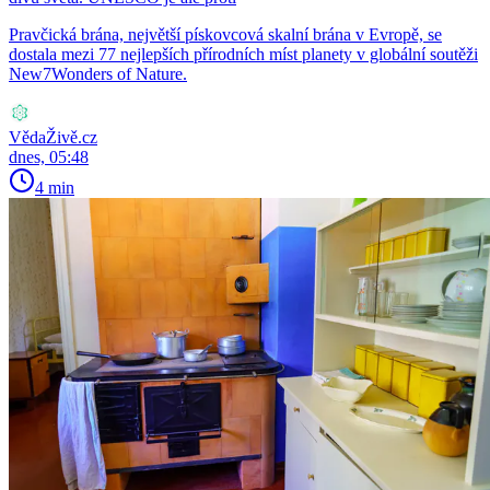
Pravčická brána, největší pískovcová skalní brána v Evropě, se
dostala mezi 77 nejlepších přírodních míst planety v globální soutěži
New7Wonders of Nature.
VědaŽivě.cz
dnes, 05:48
4 min