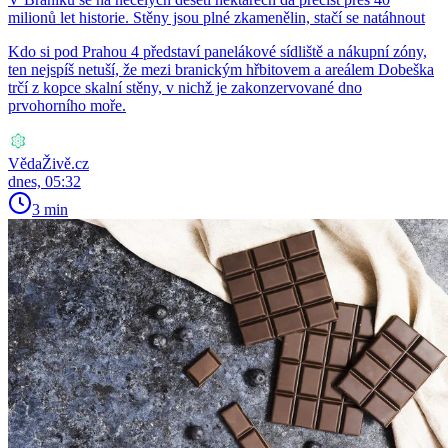
milionů let historie. Stěny jsou plné zkamenělin, stačí se natáhnout
Kdo si pod Prahou 4 představí panelákové sídliště a nákupní zóny,
ten nejspíš netuší, že mezi branickým hřbitovem a areálem Dobeška
trčí z kopce skalní stěny, v nichž je zakonzervované dno
prvohorního moře.
VědaŽivě.cz
dnes, 05:32
3 min