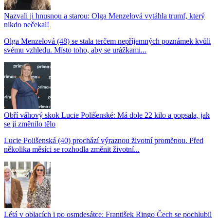
Nazvali ji hnusnou a starou: Olga Menzelová vytáhla trumf, který
nikdo nečekal!
Olga Menzelová (48) se stala terčem nepříjemných poznámek kvůli
svému vzhledu. Místo toho, aby se urážkami...
Obří váhový skok Lucie Polišenské: Má dole 22 kilo a popsala, jak
se jí změnilo tělo
Lucie Polišenská (40) prochází výraznou životní proměnou. Před
několika měsíci se rozhodla změnit životní...
Létá v oblacích i po osmdesátce: František Ringo Čech se pochlubil