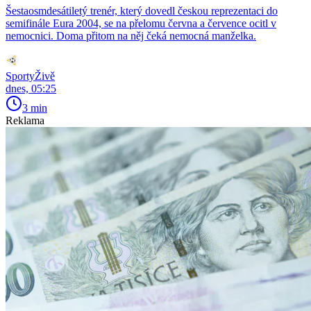
Šestaosmdesátiletý trenér, který dovedl českou reprezentaci do
semifinále Eura 2004, se na přelomu června a července ocitl v
nemocnici. Doma přitom na něj čeká nemocná manželka.
SportyŽivě
dnes, 05:25
3 min
Reklama