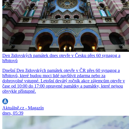
Den židovských památek dnes otevře v Česku přes 60 synagog a
hřbitovů
Dnešní Den židovských památek otevře v ČR přes 60 synagog a
hřbitovů, které budou moci lidé navštívit zdarma nebo za
dobrovolné vstupné. Letošní devátý ročník akce zájemcům otevře v
čase od 10:00 do 17:00 opravené památky a památky, které nejsou
obvykle přístupné.
Aktuálně.cz - Magazín
dnes, 05:39