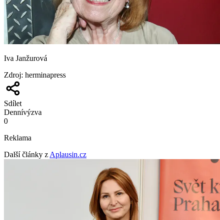
Iva Janžurová
Zdroj
:
herminapress
Sdílet
Denní
výzva
0
Reklama
Další články z
Aplausin.cz