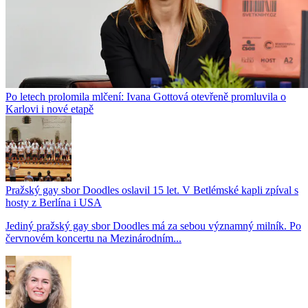
Po letech prolomila mlčení: Ivana Gottová otevřeně promluvila o
Karlovi i nové etapě
Pražský gay sbor Doodles oslavil 15 let. V Betlémské kapli zpíval s
hosty z Berlína i USA
Jediný pražský gay sbor Doodles má za sebou významný milník. Po
červnovém koncertu na Mezinárodním...