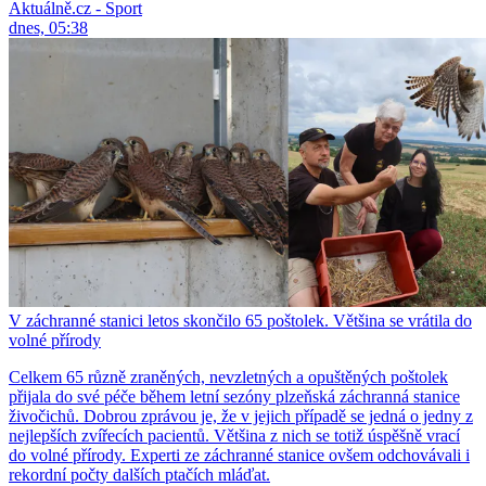
Aktuálně.cz - Sport
dnes, 05:38
V záchranné stanici letos skončilo 65 poštolek. Většina se vrátila do
volné přírody
Celkem 65 různě zraněných, nevzletných a opuštěných poštolek
přijala do své péče během letní sezóny plzeňská záchranná stanice
živočichů. Dobrou zprávou je, že v jejich případě se jedná o jedny z
nejlepších zvířecích pacientů. Většina z nich se totiž úspěšně vrací
do volné přírody. Experti ze záchranné stanice ovšem odchovávali i
rekordní počty dalších ptačích mláďat.