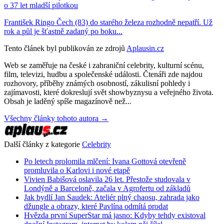
o 37 let mladší pilotkou
František Ringo Čech (83) do starého železa rozhodně nepatří. Už
rok a půl je šťastně zadaný po boku...
Tento článek byl publikován ze zdrojů
Aplausin.cz
Web se zaměřuje na české i zahraniční celebrity, kulturní scénu,
film, televizi, hudbu a společenské události. Čtenáři zde najdou
rozhovory, příběhy známých osobností, zákulisní pohledy i
zajímavosti, které dokreslují svět showbyznysu a veřejného života.
Obsah je laděný spíše magazínově než...
Všechny články tohoto autora →
Další články z kategorie
Celebrity
Po letech prolomila mlčení: Ivana Gottová otevřeně
promluvila o Karlovi i nové etapě
Vivien Babišová oslavila 26 let. Přestože studovala v
Londýně a Barceloně, začala v Agrofertu od základů
Jak bydlí Jan Saudek: Ateliér plný chaosu, zahrada jako
džungle a obrazy, které Pavlína odmítá prodat
Hvězda první SuperStar má jasno: Kdyby tehdy existoval