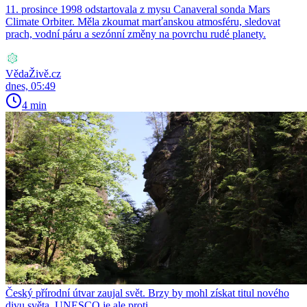
11. prosince 1998 odstartovala z mysu Canaveral sonda Mars
Climate Orbiter. Měla zkoumat marťanskou atmosféru, sledovat
prach, vodní páru a sezónní změny na povrchu rudé planety.
VědaŽivě.cz
dnes, 05:49
4 min
Český přírodní útvar zaujal svět. Brzy by mohl získat titul nového
divu světa. UNESCO je ale proti