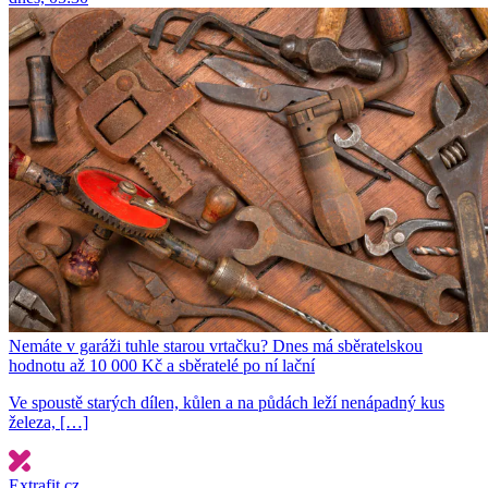
Nemáte v garáži tuhle starou vrtačku? Dnes má sběratelskou
hodnotu až 10 000 Kč a sběratelé po ní lační
Ve spoustě starých dílen, kůlen a na půdách leží nenápadný kus
železa, […]
Extrafit.cz