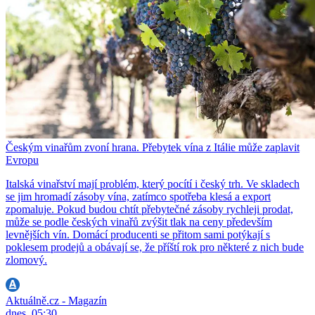
Českým vinařům zvoní hrana. Přebytek vína z Itálie může zaplavit
Evropu
Italská vinařství mají problém, který pocítí i český trh. Ve skladech
se jim hromadí zásoby vína, zatímco spotřeba klesá a export
zpomaluje. Pokud budou chtít přebytečné zásoby rychleji prodat,
může se podle českých vinařů zvýšit tlak na ceny především
levnějších vín. Domácí producenti se přitom sami potýkají s
poklesem prodejů a obávají se, že příští rok pro některé z nich bude
zlomový.
Aktuálně.cz - Magazín
dnes, 05:30