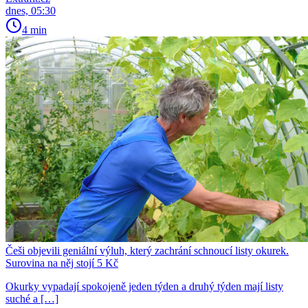
dnes, 05:30
4 min
Češi objevili geniální výluh, který zachrání schnoucí listy okurek.
Surovina na něj stojí 5 Kč
Okurky vypadají spokojeně jeden týden a druhý týden mají listy
suché a […]