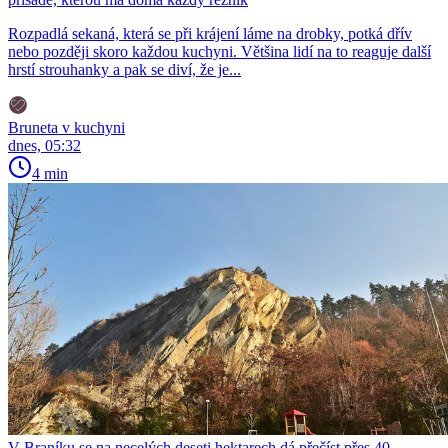
Rozpadlá sekaná, která se při krájení láme na drobky, potká dřív
nebo později skoro každou kuchyni. Většina lidí na to reaguje další
hrstí strouhanky a pak se diví, že je...
Bruneta v kuchyni
dnes, 05:32
4 min
V Braníku se na necelých deseti hektarech dá přečíst přes 40