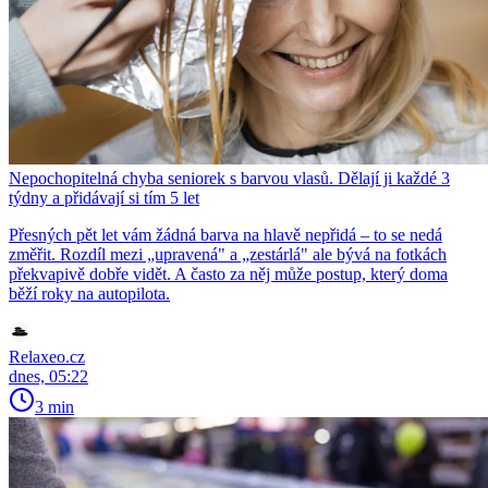
Nepochopitelná chyba seniorek s barvou vlasů. Dělají ji každé 3
týdny a přidávají si tím 5 let
Přesných pět let vám žádná barva na hlavě nepřidá – to se nedá
změřit. Rozdíl mezi „upravená" a „zestárlá" ale bývá na fotkách
překvapivě dobře vidět. A často za něj může postup, který doma
běží roky na autopilota.
Relaxeo.cz
dnes, 05:22
3 min