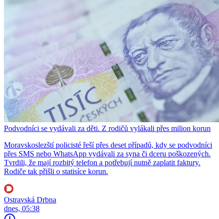
Podvodníci se vydávali za děti. Z rodičů vylákali přes milion korun
Moravskoslezští policisté řeší přes deset případů, kdy se podvodníci
přes SMS nebo WhatsApp vydávali za syna či dceru poškozených.
Tvrdili, že mají rozbitý telefon a potřebují nutně zaplatit faktury.
Rodiče tak přišli o statisíce korun.
Ostravská Drbna
dnes, 05:38