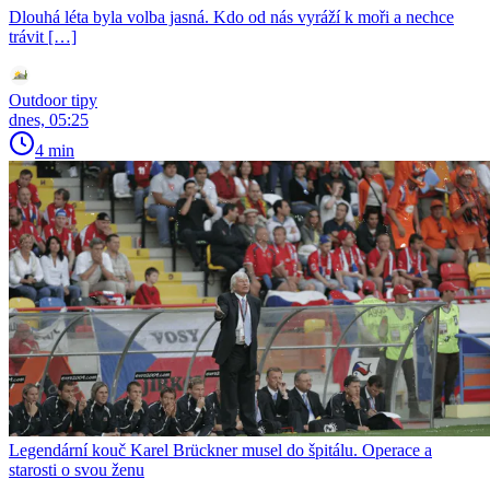
Dlouhá léta byla volba jasná. Kdo od nás vyráží k moři a nechce
trávit […]
Outdoor tipy
dnes, 05:25
4 min
Legendární kouč Karel Brückner musel do špitálu. Operace a
starosti o svou ženu