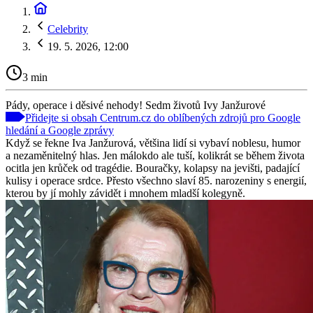
Celebrity
19. 5. 2026, 12:00
3 min
Pády, operace i děsivé nehody! Sedm životů Ivy Janžurové
Přidejte si obsah Centrum.cz do oblíbených zdrojů pro Google
hledání a Google zprávy
Když se řekne Iva Janžurová, většina lidí si vybaví noblesu, humor
a nezaměnitelný hlas. Jen málokdo ale tuší, kolikrát se během života
ocitla jen krůček od tragédie. Bouračky, kolapsy na jevišti, padající
kulisy i operace srdce. Přesto všechno slaví 85. narozeniny s energií,
kterou by jí mohly závidět i mnohem mladší kolegyně.