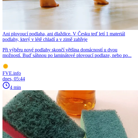
Ani plovoucí podlaha, ani dlaždice. V Česku teď letí 1 materiál
podlahy, který v létě chladí a v zimě zahřeje
Při výběru nové podlahy skončí většina domácností u dvou
možností. Buď sáhnou po laminátové plovoucí podlaze, nebo po...
FVE.info
dnes, 05:44
4 min