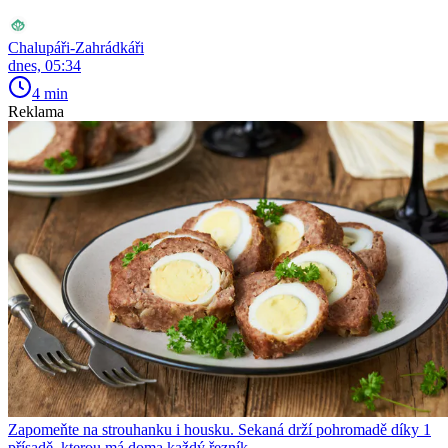
Chalupáři-Zahrádkáři
dnes, 05:34
4 min
Reklama
Zapomeňte na strouhanku i housku. Sekaná drží pohromadě díky 1
přísadě, kterou má doma každý řezník