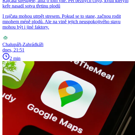
Rajčata stresujete, aniž o tom víte. Pět běžných chyb, kvůli kterým
keře nasadí sotva třetinu plodů
I rajčata mohou utrpět stresem. Pokud se to stane, začnou rodit
mnohem méně plodů. Ale na vině jejich neuspokojivého stavu
mohou být i jiné faktory.
Chalupáři-Zahrádkáři
dnes, 21:51
2 min