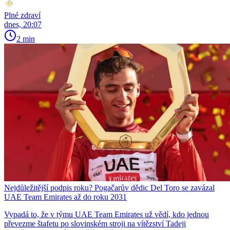
Plné zdraví
dnes, 20:07
2 min
Nejdůležitější podpis roku? Pogačarův dědic Del Toro se zavázal
UAE Team Emirates až do roku 2031
Vypadá to, že v týmu UAE Team Emirates už vědí, kdo jednou
převezme štafetu po slovinském stroji na vítězství Tadeji