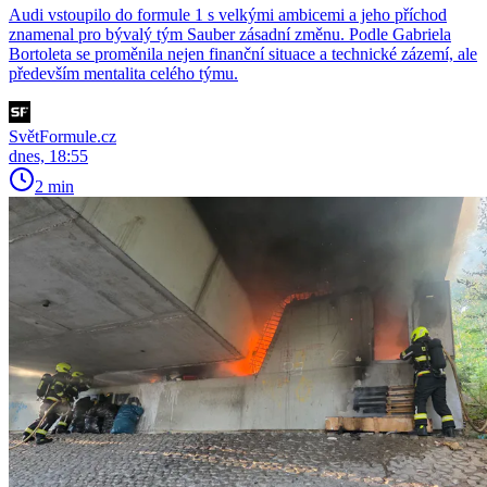
Audi vstoupilo do formule 1 s velkými ambicemi a jeho příchod
znamenal pro bývalý tým Sauber zásadní změnu. Podle Gabriela
Bortoleta se proměnila nejen finanční situace a technické zázemí, ale
především mentalita celého týmu.
SvětFormule.cz
dnes, 18:55
2 min