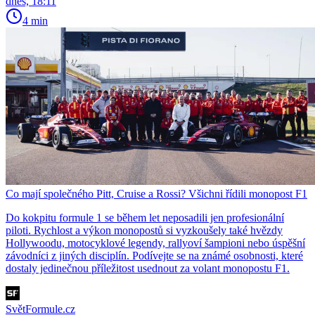
dnes, 18:11
4 min
Co mají společného Pitt, Cruise a Rossi? Všichni řídili monopost F1
Do kokpitu formule 1 se během let neposadili jen profesionální
piloti. Rychlost a výkon monopostů si vyzkoušely také hvězdy
Hollywoodu, motocyklové legendy, rallyoví šampioni nebo úspěšní
závodníci z jiných disciplín. Podívejte se na známé osobnosti, které
dostaly jedinečnou příležitost usednout za volant monopostu F1.
SvětFormule.cz