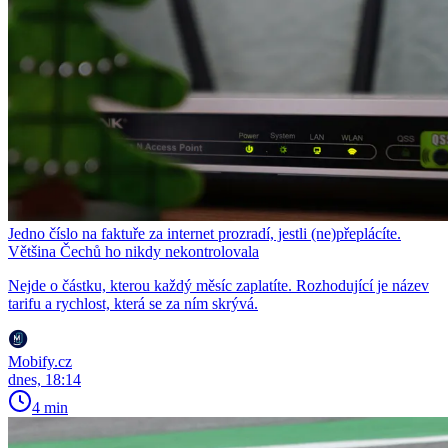
Jedno číslo na faktuře za internet prozradí, jestli (ne)přeplácíte.
Většina Čechů ho nikdy nekontrolovala
Nejde o částku, kterou každý měsíc zaplatíte. Rozhodující je název
tarifu a rychlost, která se za ním skrývá.
Mobify.cz
dnes, 18:14
4 min