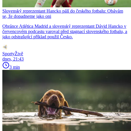
Slovenský reprezentant Hancko pálí do českého fotbalu: Obávám
se, že dopadneme jako oni
Obránce Atlética Madrid a slovenský reprezentant Dávid Hancko v
červencovém podcastu varoval před stagnací slovenského fotbalu, a
jako odstrašující příklad použil Česko.
SportyŽivě
dnes, 21:43
3 min