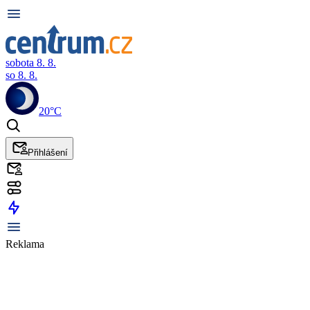
sobota 8. 8.
so 8. 8.
20°C
Přihlášení
Reklama