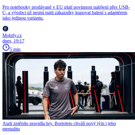
Pro notebooky prodávané v EU platí povinnost nabíjení přes USB-
C, a výrobci už nesmí nutit zákazníky kupovat balení s adaptérem
jako jedinou variantu.
Mobify.cz
dnes, 19:17
5 min
Audi změnilo pravidla hry. Bortoleto chválí nový tým i jeho
mentalitu