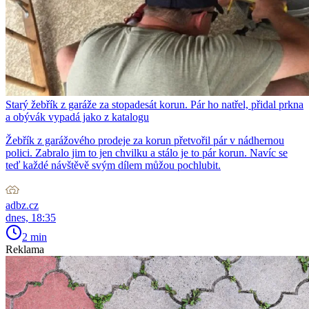
Starý žebřík z garáže za stopadesát korun. Pár ho natřel, přidal prkna
a obývák vypadá jako z katalogu
Žebřík z garážového prodeje za korun přetvořil pár v nádhernou
polici. Zabralo jim to jen chvilku a stálo je to pár korun. Navíc se
teď každé návštěvě svým dílem můžou pochlubit.
adbz.cz
dnes, 18:35
2 min
Reklama