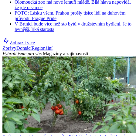
Olomoucká zoo má nové lemuří mládě. Bílá hlava napovídá,
že jde o samce
FOTO: Lásku všem. Prahou prošly tisíce lidí na duhovém
průvodu Prague Pride
V Brtnici bude více než sto bytů v družstevním bydlení. Je to
levnější, říká starosta
Zobrazit více
Zprávy
Domácí
Regionální
Vybrali jsme pro vás
Magazíny a zajímavosti