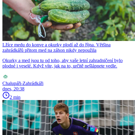
Lžíce medu do konve a okurky plodí až do října. Většina
zahrádkářů přitom med na záhon nikdy nepoužila
Okurky a med jsou tu od toho, aby vaše letní zahradničení bylo
plodné i veselé. Když víte, jak na to, určitě nešlápnete vedle.
Chalupáři-Zahrádkáři
dnes, 20:38
2 min