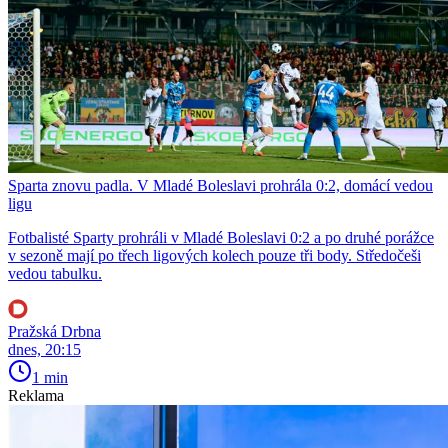
Sparta znovu padla. V Mladé Boleslavi prohrála 0:2, domácí vedou
ligu
Fotbalisté Sparty prohráli v Mladé Boleslavi 0:2 a po druhé porážce
v sezoně mají po třech ligových kolech pouze tři body. Středočeši
vedou tabulku.
Pražská Drbna
dnes, 20:15
1 min
Reklama