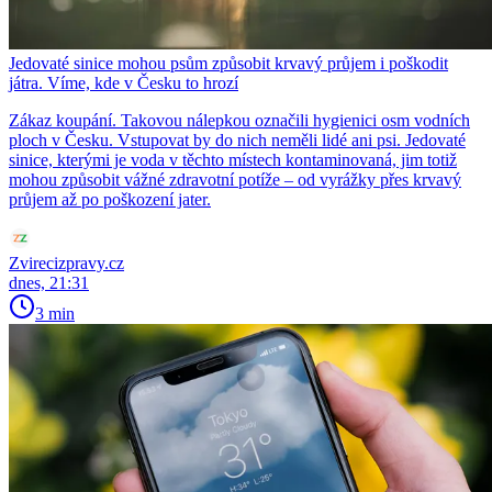
Jedovaté sinice mohou psům způsobit krvavý průjem i poškodit
játra. Víme, kde v Česku to hrozí
Zákaz koupání. Takovou nálepkou označili hygienici osm vodních
ploch v Česku. Vstupovat by do nich neměli lidé ani psi. Jedovaté
sinice, kterými je voda v těchto místech kontaminovaná, jim totiž
mohou způsobit vážné zdravotní potíže – od vyrážky přes krvavý
průjem až po poškození jater.
Zvirecizpravy.cz
dnes, 21:31
3 min