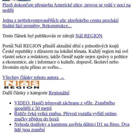
Plzeň dokončuje přestavbu Americké ulice, provoz se vrátí v noci na
neděli
Jedna z nejfrekventovanějších ulic plzeňského centra prochází
finální fází proměny. Rekonstrukce...
Tento článek byl publikován ze zdrojů
Náš REGION
Portál Náš REGION přináší aktuální dění z jednotlivých krajů
České republiky s důrazem na lokální témata. Každý region má své
vlastní sekce a redaktory, takže čtenář najde nejen zprávy o politice
a ekonomice, ale i informace o kultuře, dopravě, školství nebo
životním stylu přímo ze svého...
Všechny články tohoto autora →
Další články z kategorie
Regionální
VIDEO: Hasiči trénovali záchranu z věže. Zraněného
spouštěli z 50 metrů
Řidiče čeká velká změna. Převod vozidla vyřídí online,
značky přijdou do boxů
Nehoda dodávky a kamionu zavřela dálnici D1 na Brno. Dva
lidé jsou zranění