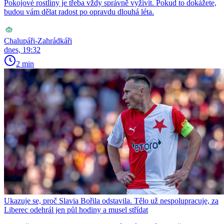
Pokojové rostliny je třeba vždy správně vyživit. Pokud to dokážete,
budou vám dělat radost po opravdu dlouhá léta.
Chalupáři-Zahrádkáři
dnes, 19:32
2 min
Ukazuje se, proč Slavia Bořila odstavila. Tělo už nespolupracuje, za
Liberec odehrál jen půl hodiny a musel střídat