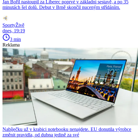
Jan Bořil nastoupil za Liberec poprvé v základní sestavě, a po 35
minutách šel dolů. Debut v Brně skončil nuceným střídáním.
SportyŽivě
dnes, 19:19
3 min
Reklama
Nabíječku už v krabici notebooku nenajdete. EU donutila výrobce
změnit pravidla, od dubna jedině za své