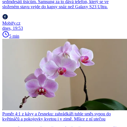
sedmdesáti tisícům. Samsung za to dává telefon, který se ve
složeném stavu vejde do kapsy snáz než Galaxy S23 Ultra.
Mobify.cz
dnes, 19:53
5 min
Poměr 4:1 z kávy a česneku: zahrádkáři tuhle směs sypou do
květináčů a pokojovky kvetou i v zimě. Mšice z ní utečou