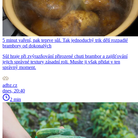
5 minut vaření, pak teprve sůl. Tak jednoduchý trik dělí rozpadlé
brambory od dokonalých
Sůl hraje při zvýrazňování přirozené chuti brambor a zajišťování
jejich správné textury zásadní roli. Musíte ji však přidat v ten
správný moment.
adbz.cz
dnes, 20:40
2 min