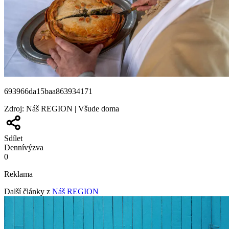
693966da15baa863934171
Zdroj
:
Náš REGION | Všude doma
Sdílet
Denní
výzva
0
Reklama
Další články z
Náš REGION