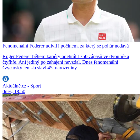
Fenomenální Federer udivil i počinem, za který se pohár nedává
Roger Federer během kariéry odehrál 1750 zápasů ve dvouhře a
čtyřhře. Ani jediný po zahájení nevzdal. Dnes fenomenální
švýcarský tenista slaví 45. narozeniny.
Aktuálně.cz - Sport
dnes, 18:50