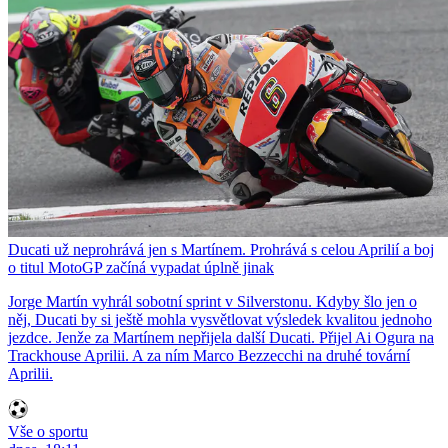
Ducati už neprohrává jen s Martínem. Prohrává s celou Aprilií a boj
o titul MotoGP začíná vypadat úplně jinak
Jorge Martín vyhrál sobotní sprint v Silverstonu. Kdyby šlo jen o
něj, Ducati by si ještě mohla vysvětlovat výsledek kvalitou jednoho
jezdce. Jenže za Martínem nepřijela další Ducati. Přijel Ai Ogura na
Trackhouse Aprilii. A za ním Marco Bezzecchi na druhé tovární
Aprilii.
Vše o sportu