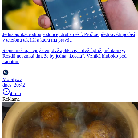
Jedna aplikace slibuje slunce, druhá déšť. Proč se předpovědi počasí
v telefonu tak liší a která má pravdu
Stejné město, stejný den, dvě aplikace, a dvě úplně jiné ikonky.
Rozdíl nevzniká tím, že by jedna „kecala“. Vzniká hluboko pod
kapotou.
Mobify.cz
dnes, 20:42
4 min
Reklama