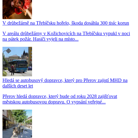
V drůbežárně na Třebíčsku hořelo, škoda dosáhla 300 tisíc korun
V areálu drůbežárny v Kožichovicích na Třebíčsku vypukl v noci
na pátek požár. Hasiči vyjeli na místo...
Hledá se autobusový dopravce, který pro Přerov zajistí MHD na
dalších deset let
Přerov hledá dopravce, který bude od roku 2028 zajišťovat
městskou autobusovou dopravu. O vypsání veřejné...