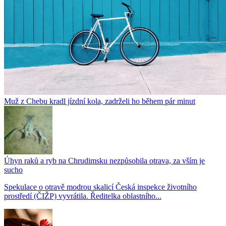
Muž z Chebu kradl jízdní kola, zadrželi ho během pár minut
Úhyn raků a ryb na Chrudimsku nezpůsobila otrava, za vším je
sucho
Spekulace o otravě modrou skalicí Česká inspekce životního
prostředí (ČIŽP) vyvrátila. Ředitelka oblastního...