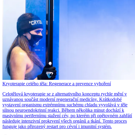
Kryoterapie celého těla: Regenerace a prevence vyhoření
Celotělová kryoterapie se z alternativního konceptu rychle mění v
uznávanou součást moderní regenerační medicíny. Krátkodobé
vystavení organismu extrémnímu suchému chladu vyvolává v těle
silnou neuroendokrinní reakci. Během několika minut dochází k
masivnímu perifernímu stažení cév, po kterém při opětovném zahřátí
následuje intenzivní prokrvení všech orgánů a tkání. Tento proces
funguje jako přirozený restart pro cévní i imunitní systém.