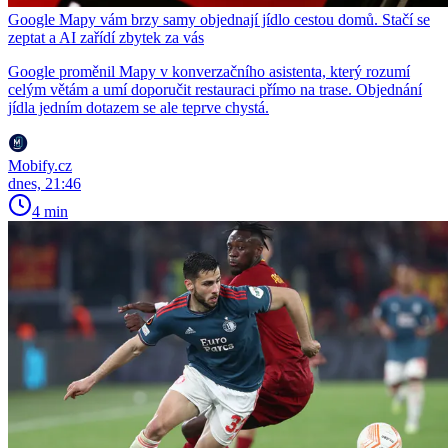
Google Mapy vám brzy samy objednají jídlo cestou domů. Stačí se
zeptat a AI zařídí zbytek za vás
Google proměnil Mapy v konverzačního asistenta, který rozumí
celým větám a umí doporučit restauraci přímo na trase. Objednání
jídla jedním dotazem se ale teprve chystá.
Mobify.cz
dnes, 21:46
4 min