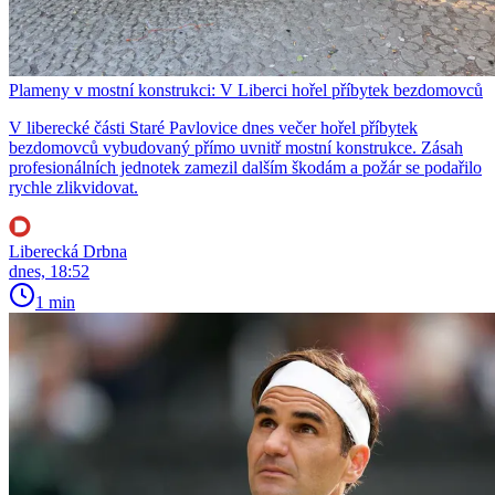
Plameny v mostní konstrukci: V Liberci hořel příbytek bezdomovců
V liberecké části Staré Pavlovice dnes večer hořel příbytek
bezdomovců vybudovaný přímo uvnitř mostní konstrukce. Zásah
profesionálních jednotek zamezil dalším škodám a požár se podařilo
rychle zlikvidovat.
Liberecká Drbna
dnes, 18:52
1 min