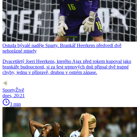
Ostuda bývalé naděje Sparty. Brankář Heerkens předvedl dvě
nehorázné minely
Dvacetiletý Joeri Heerkens, kterého Ajax před rokem kupoval jako
brankáře budoucnosti, si za šest srpnových dnů připsal dvě trapné
chyby, jednu v přípravě, druhou v ostrém zápase.
SportyŽivě
dnes, 20:21
3 min