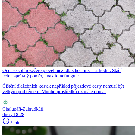
Ocet se solí rozežere plevel mezi dlaždicemi za 12 hodin. Stačí
jeden správný poměr, jinak to nefunguje
Čištění dlažebních kostek například příjezdové cesty nemusí být
velkým problémem. Mnoho prostředků už máte doma.
Chalupáři-Zahrádkáři
dnes, 18:28
2 min