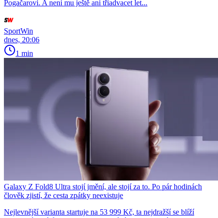
Pogačarovi. A není mu ještě ani třiadvacet let...
SportWin
dnes, 20:06
1 min
Galaxy Z Fold8 Ultra stojí jmění, ale stojí za to. Po pár hodinách
člověk zjistí, že cesta zpátky neexistuje
Nejlevnější varianta startuje na 53 999 Kč, ta nejdražší se blíží