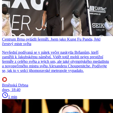
Centrum Brna ovládli šermíři. Jsem jako Kung Fu Panda, řekl
čerstvý mistr světa
Nevšední podívaná se v pátek večer naskytla Brňanům, kteří
zamířili k Jakubskému náměstí. Vidět totiž mohli nejen prestižní
šermíře z celého světa a jejich um, ale také olympijského medailistu
a novopečeného mistra světa Alexandera Choupenitche. Podívejte
se, jak to v srdci jihomoravské metropole vypadalo.
Brněnská Drbna
dnes, 18:40
1 min