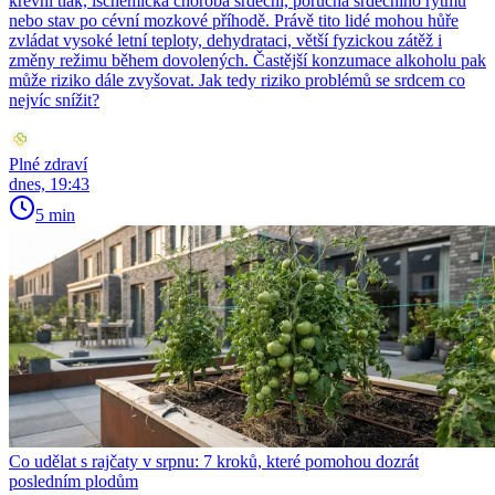
krevní tlak, ischemická choroba srdeční, porucha srdečního rytmu
nebo stav po cévní mozkové příhodě. Právě tito lidé mohou hůře
zvládat vysoké letní teploty, dehydrataci, větší fyzickou zátěž i
změny režimu během dovolených. Častější konzumace alkoholu pak
může riziko dále zvyšovat. Jak tedy riziko problémů se srdcem co
nejvíc snížit?
Plné zdraví
dnes, 19:43
5 min
Co udělat s rajčaty v srpnu: 7 kroků, které pomohou dozrát
posledním plodům