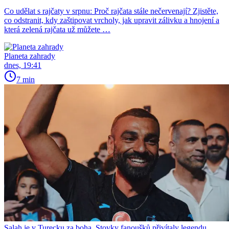
Co udělat s rajčaty v srpnu: Proč rajčata stále nečervenají? Zjistěte,
co odstranit, kdy zaštipovat vrcholy, jak upravit zálivku a hnojení a
která zelená rajčata už můžete …
Planeta zahrady
dnes, 19:41
7 min
Salah je v Turecku za boha. Stovky fanoušků přivítaly legendu