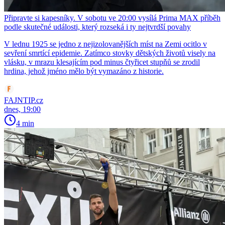
Připravte si kapesníky. V sobotu ve 20:00 vysílá Prima MAX příběh
podle skutečné události, který rozseká i ty nejtvrdší povahy
V lednu 1925 se jedno z nejizolovanějších míst na Zemi ocitlo v
sevření smrtící epidemie. Zatímco stovky dětských životů visely na
vlásku, v mrazu klesajícím pod minus čtyřicet stupňů se zrodil
hrdina, jehož jméno mělo být vymazáno z historie.
FAJNTIP.cz
dnes, 19:00
4 min