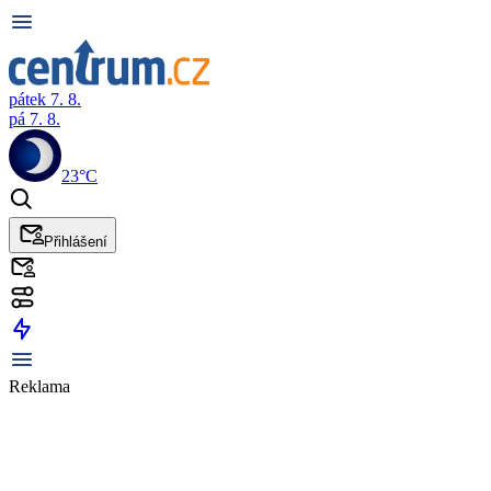
pátek 7. 8.
pá 7. 8.
23°C
Přihlášení
Reklama