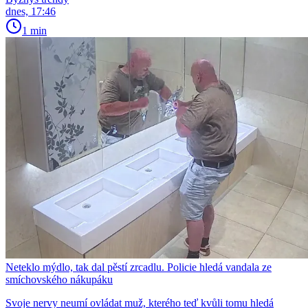
dnes, 17:46
1 min
Neteklo mýdlo, tak dal pěstí zrcadlu. Policie hledá vandala ze
smíchovského nákupáku
Svoje nervy neumí ovládat muž, kterého teď kvůli tomu hledá