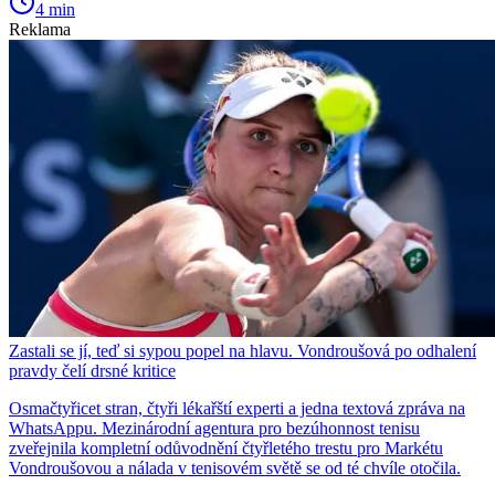
4 min
Reklama
Zastali se jí, teď si sypou popel na hlavu. Vondroušová po odhalení
pravdy čelí drsné kritice
Osmačtyřicet stran, čtyři lékařští experti a jedna textová zpráva na
WhatsAppu. Mezinárodní agentura pro bezúhonnost tenisu
zveřejnila kompletní odůvodnění čtyřletého trestu pro Markétu
Vondroušovou a nálada v tenisovém světě se od té chvíle otočila.