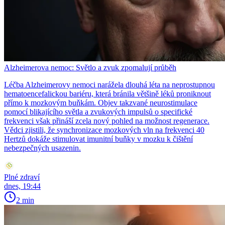
Alzheimerova nemoc: Světlo a zvuk zpomalují průběh
Léčba Alzheimerovy nemoci narážela dlouhá léta na neprostupnou
hematoencefalickou bariéru, která bránila většině léků proniknout
přímo k mozkovým buňkám. Objev takzvané neurostimulace
pomocí blikajícího světla a zvukových impulsů o specifické
frekvenci však přináší zcela nový pohled na možnost regenerace.
Vědci zjistili, že synchronizace mozkových vln na frekvenci 40
Hertzů dokáže stimulovat imunitní buňky v mozku k čištění
nebezpečných usazenin.
Plné zdraví
dnes, 19:44
2 min