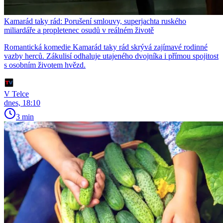
Kamarád taky rád: Porušení smlouvy, superjachta ruského
miliardáře a propletenec osudů v reálném životě
Romantická komedie Kamarád taky rád skrývá zajímavé rodinné
vazby herců. Zákulisí odhaluje utajeného dvojníka i přímou spojitost
s osobním životem hvězd.
V Telce
dnes, 18:10
3 min