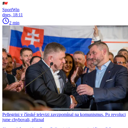
SportWin
dnes, 18:11
2 min
Pellegrini v čínské televizi zavzpomínal na komunismus. Po revoluci
jsme chybovali, přiznal