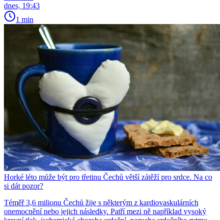
dnes, 19:43
1 min
Horké léto může být pro třetinu Čechů větší zátěží pro srdce. Na co
si dát pozor?
Téměř 3,6 milionu Čechů žije s některým z kardiovaskulárních
onemocnění nebo jejich následky. Patří mezi ně například vysoký