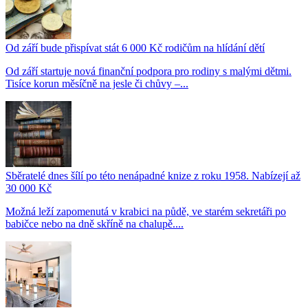
Od září bude přispívat stát 6 000 Kč rodičům na hlídání dětí
Od září startuje nová finanční podpora pro rodiny s malými dětmi.
Tisíce korun měsíčně na jesle či chůvy –...
Sběratelé dnes šílí po této nenápadné knize z roku 1958. Nabízejí až
30 000 Kč
Možná leží zapomenutá v krabici na půdě, ve starém sekretáři po
babičce nebo na dně skříně na chalupě....