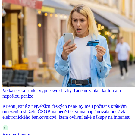
Velká česká banka vypne své služby. Lidé nezaplatí kartou ani
nepošlou peníze
Klienti jedné z největších českých bank by měli počítat s krátkým
omezením služeb. ČSOB na neděli 9. srpna naplánovala odstávku
elektronického bankovnictví, která ovlivní také nákupy na internetu.
Byznys trendy