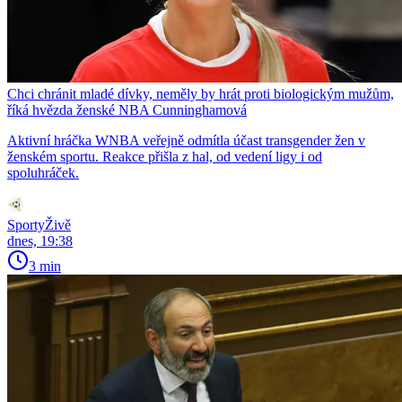
Chci chránit mladé dívky, neměly by hrát proti biologickým mužům,
říká hvězda ženské NBA Cunninghamová
Aktivní hráčka WNBA veřejně odmítla účast transgender žen v
ženském sportu. Reakce přišla z hal, od vedení ligy i od
spoluhráček.
SportyŽivě
dnes, 19:38
3 min