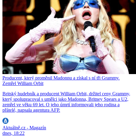
Producent, který proměnil Madonnu a získal s ní tři Grammy.
Zemřel William Orbit
Britský hudebník a producent William Orbit, držitel ceny Grammy,
který spolupracoval s umělci jako Madonna, Britney Spears a U2,
zemřel ve věku 69 let. O jeho úmrtí informovali jeho rodina a
přátelé, napsala agentura AFP.
Aktuálně.cz - Magazín
dnes, 18:22