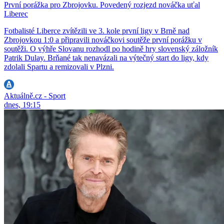
První porážka pro Zbrojovku. Povedený rozjezd nováčka uťal
Liberec
Fotbalisté Liberce zvítězili ve 3. kole první ligy v Brně nad
Zbrojovkou 1:0 a připravili nováčkovi soutěže první porážku v
soutěži. O výhře Slovanu rozhodl po hodině hry slovenský záložník
Patrik Dulay. Brňané tak nenavázali na výtečný start do ligy, kdy
zdolali Spartu a remizovali v Plzni.
Aktuálně.cz - Sport
dnes, 19:15