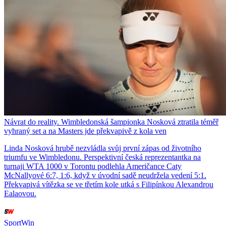
Návrat do reality. Wimbledonská šampionka Nosková ztratila téměř
vyhraný set a na Masters jde překvapivě z kola ven
Linda Nosková hrubě nezvládla svůj první zápas od životního
triumfu ve Wimbledonu. Perspektivní česká reprezentantka na
turnaji WTA 1000 v Torontu podlehla Američance Caty
McNallyové 6:7, 1:6, když v úvodní sadě neudržela vedení 5:1.
Překvapivá vítězka se ve třetím kole utká s Filipínkou Alexandrou
Ealaovou.
SportWin