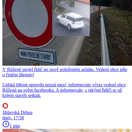
V Růžené projel řidič po nově položeném asfaltu. Vedení obce píše
o čistém šílenství
Lidská blbost opravdu nezná mezí, informovalo včera vedení obce
Růžená na svém facebooku. A informovalo, s jakými řidiči se už
kolem staveb setkali.
Jihlavská Drbna
dnes, 17:58
1 min