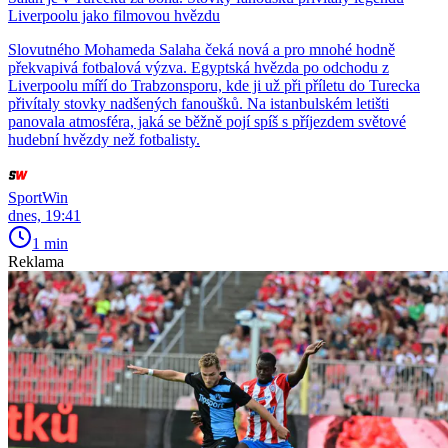
Liverpoolu jako filmovou hvězdu
Slovutného Mohameda Salaha čeká nová a pro mnohé hodně
překvapivá fotbalová výzva. Egyptská hvězda po odchodu z
Liverpoolu míří do Trabzonsporu, kde ji už při příletu do Turecka
přivítaly stovky nadšených fanoušků. Na istanbulském letišti
panovala atmosféra, jaká se běžně pojí spíš s příjezdem světové
hudební hvězdy než fotbalisty.
SportWin
dnes, 19:41
1 min
Reklama