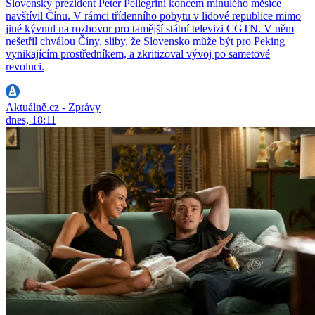
Slovenský prezident Peter Pellegrini koncem minulého měsíce
navštívil Čínu. V rámci třídenního pobytu v lidové republice mimo
jiné kývnul na rozhovor pro tamější státní televizi CGTN. V něm
nešetřil chválou Číny, sliby, že Slovensko může být pro Peking
vynikajícím prostředníkem, a zkritizoval vývoj po sametové
revoluci.
Aktuálně.cz - Zprávy
dnes, 18:11