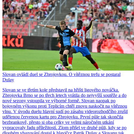
Slovan ovládl duel se Zbrojovkou. O vítěznou trefu se postaral
Dulay
Slovan se ve třetím kole představil na hřišti ligového nováčka.
Zbrojovka Brno se po třech letech vrátila do nejvyšší soutěže a do
nové sezony vstoupila ve výborné formě. Slovan naopak po
bojovném výkonu proti Teplicím chtěl znovu naskočit na vítěznou
vlnu. V úvodu duelu hlavní sudí po zásahu videorozhodčího zrušil
udělenou červenou kartu pro Zbrojovku. První půle tak skončila
bezbrankově, přesto si oba celky ve velmi náročném utkání
vypracovaly řadu příležitostí. Zlom přišel ve druhé půli, kdy se po
dlouhém vhazování dostal k hlavičce Patrik Dulay a Slovanu tak