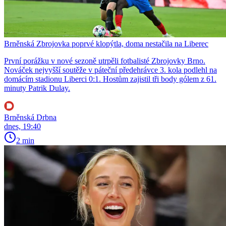
Brněnská Zbrojovka poprvé klopýtla, doma nestačila na Liberec
První porážku v nové sezoně utrpěli fotbalisté Zbrojovky Brno.
Nováček nejvyšší soutěže v páteční předehrávce 3. kola podlehl na
domácím stadionu Liberci 0:1. Hostům zajistil tři body gólem z 61.
minuty Patrik Dulay.
Brněnská Drbna
dnes, 19:40
2 min