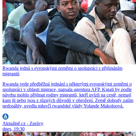
Rwanda jedná s evropskými zeměmi o spolupráci s přijímáním
migrantů
Rwanda vede předběžná jednání s některými evropskými zeměmi o
spolupráci v oblasti migrace, napsala agentura AFP. Kigali by podle
návrhu mohlo přijímat rodiny migrantů, kteří uvízli na cestě, nemají
kam jít nebo jsou z různých důvodů v ohrožení. Země dohody zatím
nedosáhly, uvedla mluvčí rwandské vlády Yolande Makoloová.
Aktuálně.cz - Zprávy
dnes, 19:30