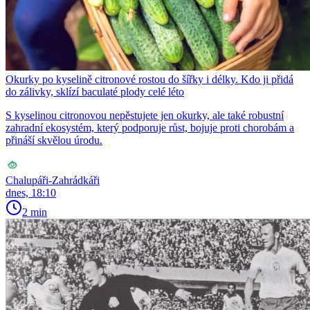
Okurky po kyselině citronové rostou do šířky i délky. Kdo ji přidá
do zálivky, sklízí baculaté plody celé léto
S kyselinou citronovou nepěstujete jen okurky, ale také robustní
zahradní ekosystém, který podporuje růst, bojuje proti chorobám a
přináší skvělou úrodu.
Chalupáři-Zahrádkáři
dnes, 18:10
2 min