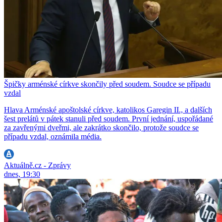
Špičky arménské církve skončily před soudem. Soudce se případu
vzdal
Hlava Arménské apoštolské církve, katolikos Garegin II., a dalších
šest prelátů v pátek stanuli před soudem. První jednání, uspořádané
za zavřenými dveřmi, ale zakrátko skončilo, protože soudce se
případu vzdal, oznámila média.
Aktuálně.cz - Zprávy
dnes, 19:30