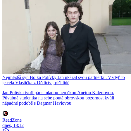
Nejmladší syn Bolka Polívky Jan ukázal svou partnerku. Vždyť to
je celá Vlastička z Dědictví, píší lidé
Jan Polívka tvoří pár s mladou herečkou Anetou Kalertovou.
Půvabná studentka na sebe poutá obrovskou pozornost kvůli
nápadné podobě s Dagmar Havlovou.
ReadZone
dnes, 18:12