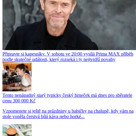
Připravte si kapesníky. V sobotu ve 20:00 vysílá Prima MAX příběh
podle skutečné události, který rozseká i ty nejtvrdší povahy
Tento nenápadný starý typicky český hrneček má dnes pro sběratele
cenu 300 000 Kč
Vzpomenete si ještě na prázdniny u babičky na chalupě, kdy vám na
stole voněla čerstvá bílá káva nebo horké...