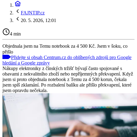
FAJNTIP.cz
20. 5. 2026, 12:01
4 min
Objednala jsem na Temu notebook za 4 500 Kč. Jsem v šoku, co
přišlo
Přidejte si obsah Centrum.cz do oblíbených zdrojů pro Google
hledání a Google zprávy
Nákupy elektroniky z čínských tržišť bývají často spojované s
obavami z nekvalitního zboží nebo nepříjemných překvapení. Když
jsem si proto objednala notebook z Temu za 4 500 korun, čekala
jsem spíš zklamání. Po rozbalení balíku ale přišlo překvapení, které
jsem opravdu nečekala.