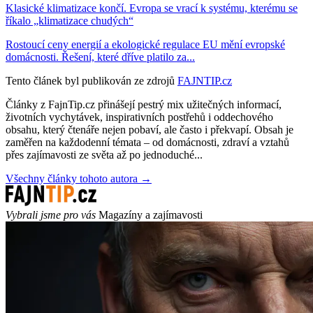
Klasické klimatizace končí. Evropa se vrací k systému, kterému se
říkalo „klimatizace chudých“
Rostoucí ceny energií a ekologické regulace EU mění evropské
domácnosti. Řešení, které dříve platilo za...
Tento článek byl publikován ze zdrojů
FAJNTIP.cz
Články z FajnTip.cz přinášejí pestrý mix užitečných informací,
životních vychytávek, inspirativních postřehů i oddechového
obsahu, který čtenáře nejen pobaví, ale často i překvapí. Obsah je
zaměřen na každodenní témata – od domácnosti, zdraví a vztahů
přes zajímavosti ze světa až po jednoduché...
Všechny články tohoto autora →
Vybrali jsme pro vás
Magazíny a zajímavosti