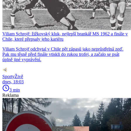
Viliam Schrojf: žižkovský kluk, nejlepší brankář MS 1962 a finále v
Chile, které přepsaly jeho kariéru
Viliam Schrojf odchytal v Chile pět zápasů jako neprůstřelná zeď.
Pak mu těsně před finále vtiskli do rukou trofej, a začalo se psát
úplně jiné vyprávění.
SportyŽivě
dnes, 18:03
3 min
Reklama