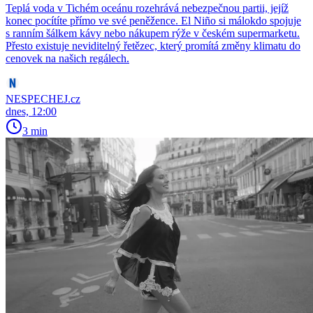
Teplá voda v Tichém oceánu rozehrává nebezpečnou partii, jejíž
konec pocítíte přímo ve své peněžence. El Niño si málokdo spojuje
s ranním šálkem kávy nebo nákupem rýže v českém supermarketu.
Přesto existuje neviditelný řetězec, který promítá změny klimatu do
cenovek na našich regálech.
NESPECHEJ.cz
dnes, 12:00
3 min