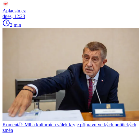
Aplausin.cz
dnes, 12:23
2 min
Komentář: Mlha kulturních válek kryje přípravu velkých politických
změn