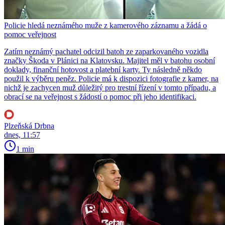
Policie hledá neznámého muže z kamerového záznamu a žádá o
pomoc veřejnost
Zatím neznámý pachatel odcizil batoh ze zaparkovaného vozidla
značky Škoda v Plánici na Klatovsku. Majitel měl v batohu osobní
doklady, finanční hotovost a platební karty. Ty následně někdo
použil k výběru peněz. Policie má k dispozici fotografie z kamer, na
nichž je zachycen muž důležitý pro trestní řízení v tomto případu, a
obrací se na veřejnost s žádostí o pomoc při jeho identifikaci.
Plzeňská Drbna
dnes, 11:57
1 min