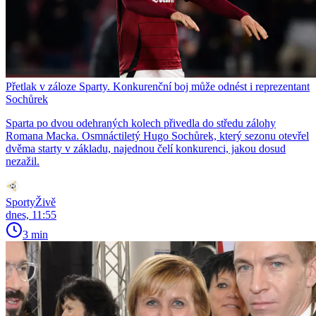
Přetlak v záloze Sparty. Konkurenční boj může odnést i reprezentant
Sochůrek
Sparta po dvou odehraných kolech přivedla do středu zálohy
Romana Macka. Osmnáctiletý Hugo Sochůrek, který sezonu otevřel
dvěma starty v základu, najednou čelí konkurenci, jakou dosud
nezažil.
SportyŽivě
dnes, 11:55
3 min