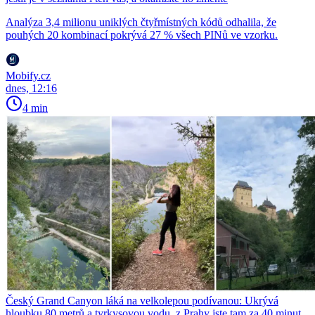
Analýza 3,4 milionu uniklých čtyřmístných kódů odhalila, že
pouhých 20 kombinací pokrývá 27 % všech PINů ve vzorku.
Mobify.cz
dnes, 12:16
4 min
Český Grand Canyon láká na velkolepou podívanou: Ukrývá
hloubku 80 metrů a tyrkysovou vodu, z Prahy jste tam za 40 minut