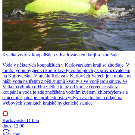
Kvalita vody v koupalištích v Karlovarském kraji se zhoršuje
Voda v některých koupalištích v Karlovarském kraji se zhoršuje. V
tomto týdnu hygienici kontrolovaly vodní plochy s provozovatelem
na Karlovarsku. V areálu Rolava v Karlových Varech je u mola i na
pláži voda na třetím z pěti stupňů kvality a ve vodě jsou sinice. Ve
Velkém rybníku u Hroznětína je už od konce července zákaz
koupání a voda je zde znečištěná vodním květem, chlorofylem-a a
sinicemi, špatná je i průhlednost, vyplývá z aktuálních údajů na
webových stránkách krajské hygienické stanice.
Karlovarská Drbna
dnes, 12:00
1 min