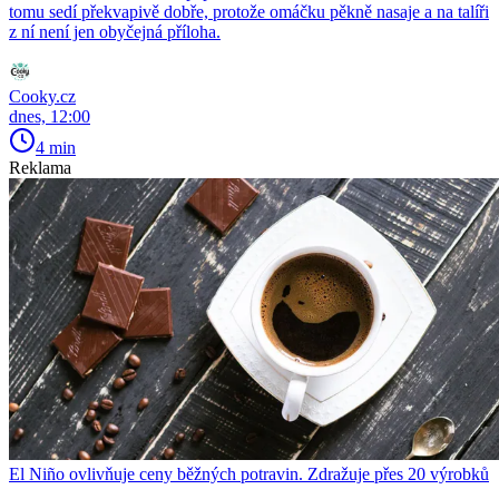
tomu sedí překvapivě dobře, protože omáčku pěkně nasaje a na talíři
z ní není jen obyčejná příloha.
Cooky.cz
dnes, 12:00
4 min
Reklama
El Niño ovlivňuje ceny běžných potravin. Zdražuje přes 20 výrobků