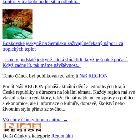
kontrol v maloobchodní síti a odhalili...
Bozkovské jeskyně na Semilsku zažívají nečekaný nápor i za
tropických teplot
„Jsme v podstatě jeskyně, která sbírá lidi, když je špatné počasí.
Když začne lít, tak máme návštěvnost...
Tento článek byl publikován ze zdrojů
Náš REGION
Portál Náš REGION přináší aktuální dění z jednotlivých krajů
České republiky s důrazem na lokální témata. Každý region má své
vlastní sekce a redaktory, takže čtenář najde nejen zprávy o politice
a ekonomice, ale i informace o kultuře, dopravě, školství nebo
životním stylu přímo ze svého...
Všechny články tohoto autora →
Další články z kategorie
Regionální