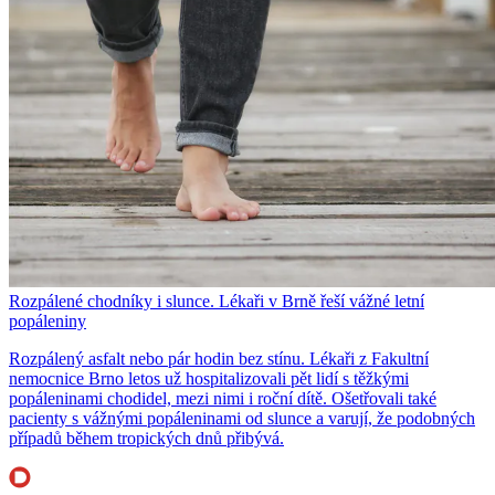
Rozpálené chodníky i slunce. Lékaři v Brně řeší vážné letní
popáleniny
Rozpálený asfalt nebo pár hodin bez stínu. Lékaři z Fakultní
nemocnice Brno letos už hospitalizovali pět lidí s těžkými
popáleninami chodidel, mezi nimi i roční dítě. Ošetřovali také
pacienty s vážnými popáleninami od slunce a varují, že podobných
případů během tropických dnů přibývá.