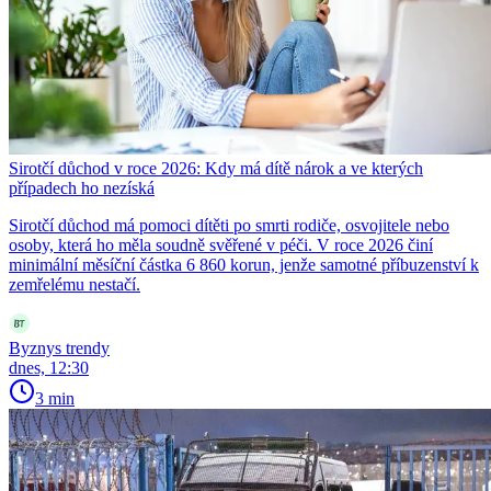
Sirotčí důchod v roce 2026: Kdy má dítě nárok a ve kterých
případech ho nezíská
Sirotčí důchod má pomoci dítěti po smrti rodiče, osvojitele nebo
osoby, která ho měla soudně svěřené v péči. V roce 2026 činí
minimální měsíční částka 6 860 korun, jenže samotné příbuzenství k
zemřelému nestačí.
Byznys trendy
dnes, 12:30
3 min