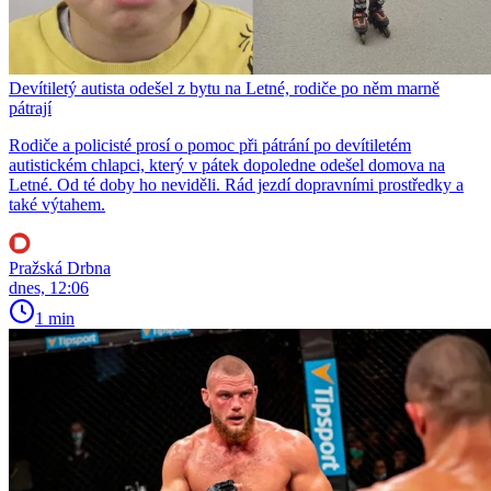
Devítiletý autista odešel z bytu na Letné, rodiče po něm marně
pátrají
Rodiče a policisté prosí o pomoc při pátrání po devítiletém
autistickém chlapci, který v pátek dopoledne odešel domova na
Letné. Od té doby ho neviděli. Rád jezdí dopravními prostředky a
také výtahem.
Pražská Drbna
dnes, 12:06
1 min