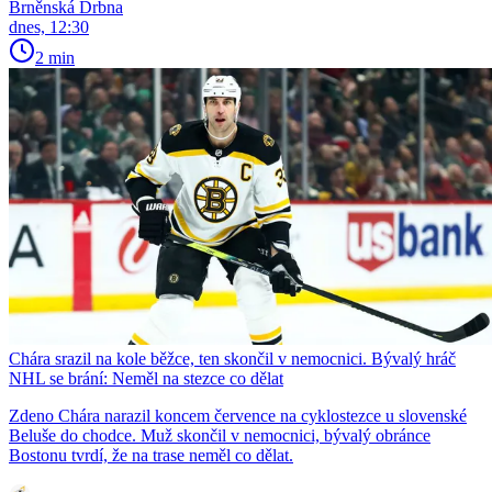
Brněnská Drbna
dnes, 12:30
2 min
Chára srazil na kole běžce, ten skončil v nemocnici. Bývalý hráč
NHL se brání: Neměl na stezce co dělat
Zdeno Chára narazil koncem července na cyklostezce u slovenské
Beluše do chodce. Muž skončil v nemocnici, bývalý obránce
Bostonu tvrdí, že na trase neměl co dělat.