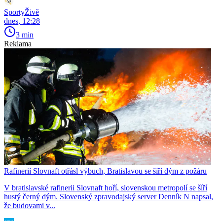
SportyŽivě
dnes, 12:28
3 min
Reklama
Rafinerií Slovnaft otřásl výbuch, Bratislavou se šíří dým z požáru
V bratislavské rafinerii Slovnaft hoří, slovenskou metropolí se šíří
hustý černý dým. Slovenský zpravodajský server Denník N napsal,
že budovami v...