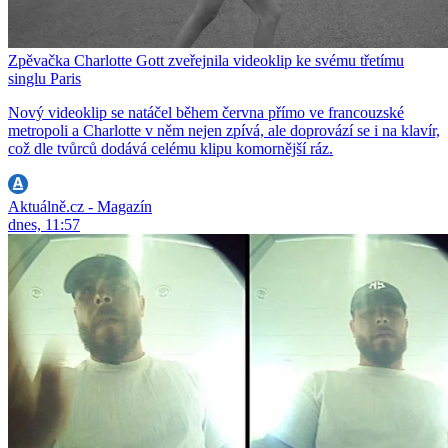
Zpěvačka Charlotte Gott zveřejnila videoklip ke svému třetímu
singlu Paris
Nový videoklip se natáčel během června přímo ve francouzské
metropoli a Charlotte v něm nejen zpívá, ale doprovází se i na klavír,
což dle tvůrců dodává celému klipu komornější ráz.
Aktuálně.cz - Magazín
dnes, 11:57