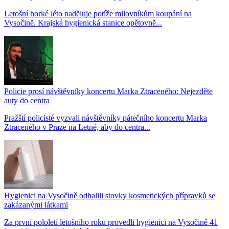
Letošní horké léto naděluje potíže milovníkům koupání na
Vysočině. Krajská hygienická stanice opětovně...
Policie prosí návštěvníky koncertu Marka Ztraceného: Nejezděte
auty do centra
Pražští policisté vyzvali návštěvníky pátečního koncertu Marka
Ztraceného v Praze na Letné, aby do centra...
Hygienici na Vysočině odhalili stovky kosmetických přípravků se
zakázanými látkami
Za první pololetí letošního roku provedli hygienici na Vysočině 41