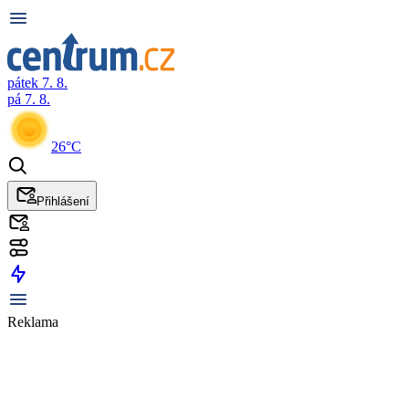
pátek 7. 8.
pá 7. 8.
26°C
Přihlášení
Reklama