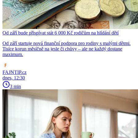
Od září bude přispívat stát 6 000 Kč rodičům na hlídání dětí
Od září startuje nová finanční podpora pro rodiny s malými dětmi.
Tisíce korun měsíčně na jesle či chůvy – ale ne každý dostane
maximum.
FAJNTIP.cz
dnes, 12:30
3 min