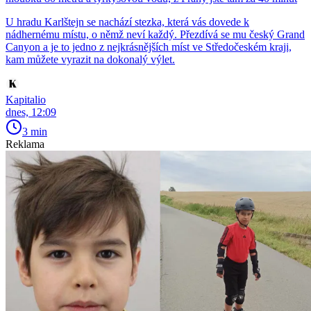
U hradu Karlštejn se nachází stezka, která vás dovede k
nádhernému místu, o němž neví každý. Přezdívá se mu český Grand
Canyon a je to jedno z nejkrásnějších míst ve Středočeském kraji,
kam můžete vyrazit na dokonalý výlet.
Kapitalio
dnes, 12:09
3 min
Reklama