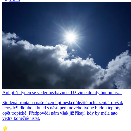
Ani příští týden se veder nezbavíme. Už víme dokdy budou trvat
Studená fronta na naše území přinesla důležité ochlazení. To však
nevydrží dlouho a hned s nástupem nového týdne budou teploty
opět tropické. Předpovědi nám však již říkají, kdy by měla tato
vedra konečně ustat.