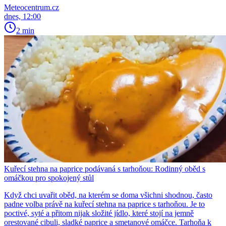
Meteocentrum.cz
dnes, 12:00
2 min
Kuřecí stehna na paprice podávaná s tarhoňou: Rodinný oběd s
omáčkou pro spokojený stůl
Když chci uvařit oběd, na kterém se doma všichni shodnou, často
padne volba právě na kuřecí stehna na paprice s tarhoňou. Je to
poctivé, syté a přitom nijak složité jídlo, které stojí na jemně
orestované cibuli, sladké paprice a smetanové omáčce. Tarhoňa k