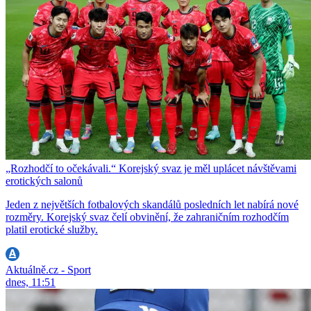
„Rozhodčí to očekávali.“ Korejský svaz je měl uplácet návštěvami
erotických salonů
Jeden z největších fotbalových skandálů posledních let nabírá nové
rozměry. Korejský svaz čelí obvinění, že zahraničním rozhodčím
platil erotické služby.
Aktuálně.cz - Sport
dnes, 11:51