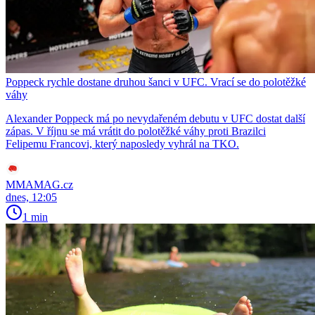
Poppeck rychle dostane druhou šanci v UFC. Vrací se do polotěžké
váhy
Alexander Poppeck má po nevydařeném debutu v UFC dostat další
zápas. V říjnu se má vrátit do polotěžké váhy proti Brazilci
Felipemu Francovi, který naposledy vyhrál na TKO.
MMAMAG.cz
dnes, 12:05
1 min