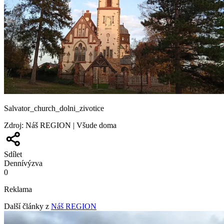
Salvator_church_dolni_zivotice
Zdroj
:
Náš REGION | Všude doma
Sdílet
Denní
výzva
0
Reklama
Další články z
Náš REGION