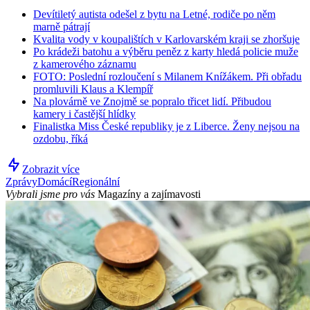
Devítiletý autista odešel z bytu na Letné, rodiče po něm
marně pátrají
Kvalita vody v koupalištích v Karlovarském kraji se zhoršuje
Po krádeži batohu a výběru peněz z karty hledá policie muže
z kamerového záznamu
FOTO: Poslední rozloučení s Milanem Knížákem. Při obřadu
promluvili Klaus a Klempíř
Na plovárně ve Znojmě se popralo třicet lidí. Přibudou
kamery i častější hlídky
Finalistka Miss České republiky je z Liberce. Ženy nejsou na
ozdobu, říká
Zobrazit více
Zprávy
Domácí
Regionální
Vybrali jsme pro vás
Magazíny a zajímavosti