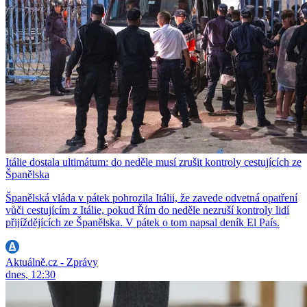
Itálie dostala ultimátum: do neděle musí zrušit kontroly cestujících ze
Španělska
Španělská vláda v pátek pohrozila Itálii, že zavede odvetná opatření
vůči cestujícím z Itálie, pokud Řím do neděle nezruší kontroly lidí
přijíždějících ze Španělska. V pátek o tom napsal deník El País.
Aktuálně.cz - Zprávy
dnes, 12:30