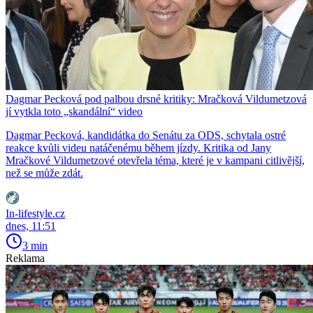
Dagmar Pecková pod palbou drsné kritiky: Mračková Vildumetzová
jí vytkla toto „skandální“ video
Dagmar Pecková, kandidátka do Senátu za ODS, schytala ostré
reakce kvůli videu natáčenému během jízdy. Kritika od Jany
Mračkové Vildumetzové otevřela téma, které je v kampani citlivější,
než se může zdát.
In-lifestyle.cz
dnes, 11:51
3 min
Reklama