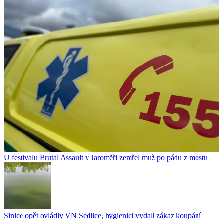
U festivalu Brutal Assault v Jaroměři zemřel muž po pádu z mostu
Sinice opět ovládly VN Sedlice, hygienici vydali zákaz koupání