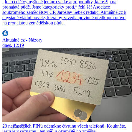
„Je to celé vymyšlené jen pro velké agropodniky, které žijí na
pronajaté půdě. Jsme kategoricky proti,“ řekl šéf Asociace
soukromého zemědělství ČR Jaroslav Šebek redakci Aktuálně.cz k
chystané vládní novele, která by zavedla povinné předkupní právo
na pronajatou zemědělskou půdu.
Aktuálně.cz - Názory
dnes, 12:19
20 nejčastějších PINů odemkne čtvrtinu všech telefonů. Koukněte,
jestli je v seznamu i ten váš, a okamžitě ho změňte