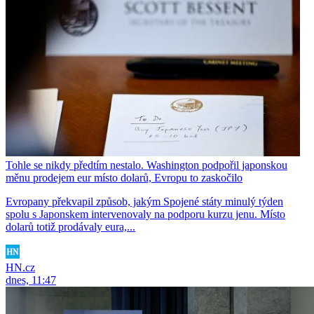
Tohle se nikdy předtím nestalo. Washington podpořil japonskou
měnu prodejem eur místo dolarů, Evropu to zaskočilo
Evropany překvapil způsob, jakým Spojené státy minulý týden
spolu s Japonskem intervenovaly na podporu kurzu jenu. Místo
dolarů totiž prodávaly eura,...
HN.cz
dnes, 11:47