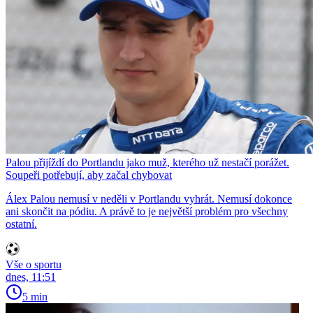
Palou přijíždí do Portlandu jako muž, kterého už nestačí porážet.
Soupeři potřebují, aby začal chybovat
Álex Palou nemusí v neděli v Portlandu vyhrát. Nemusí dokonce
ani skončit na pódiu. A právě to je největší problém pro všechny
ostatní.
Vše o sportu
dnes, 11:51
5 min