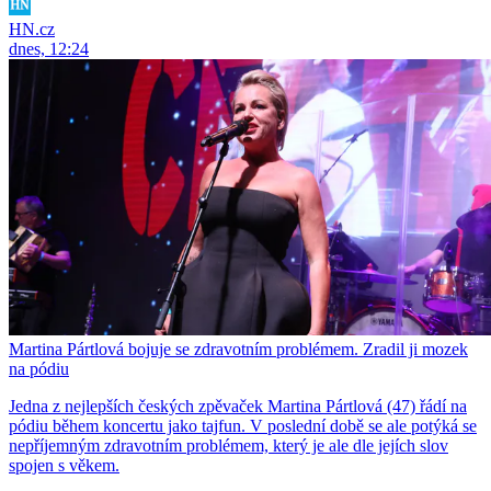
HN.cz
dnes, 12:24
Martina Pártlová bojuje se zdravotním problémem. Zradil ji mozek
na pódiu
Jedna z nejlepších českých zpěvaček Martina Pártlová (47) řádí na
pódiu během koncertu jako tajfun. V poslední době se ale potýká se
nepříjemným zdravotním problémem, který je ale dle jejích slov
spojen s věkem.