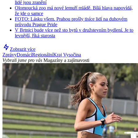
lidé jsou zranění
Olomoucká zoo má nové lemuří mládě. Bílá hlava napovídá,
že jde o samce
FOTO: Lásku všem. Prahou prošly tisíce lidí na duhovém
průvodu Prague Pride
V Brtnici bude více než sto bytů v družstevním bydlení. Je to
levnější, říká starosta
Zobrazit více
Zprávy
Domácí
Regionální
Kraj Vysočina
Vybrali jsme pro vás
Magazíny a zajímavosti