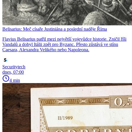
Belisarius: Meč císaře Justiniána a poslední naděje Říma
Flavius Belisarius patřil mezi největší vojevůdce historie. Zničil říši
Vandalů a dobyl Itálii zpět pro Byzanc. Přesto zůstává ve stínu
Caesara, Alexandra Velikého nebo Napoleona.
Securitytech
dnes, 07:00
4 min