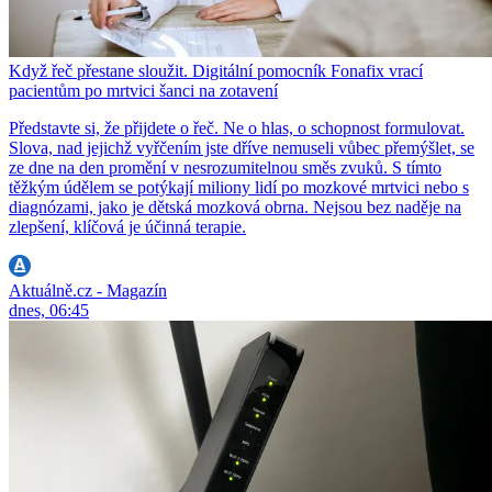
Když řeč přestane sloužit. Digitální pomocník Fonafix vrací
pacientům po mrtvici šanci na zotavení
Představte si, že přijdete o řeč. Ne o hlas, o schopnost formulovat.
Slova, nad jejichž vyřčením jste dříve nemuseli vůbec přemýšlet, se
ze dne na den promění v nesrozumitelnou směs zvuků. S tímto
těžkým údělem se potýkají miliony lidí po mozkové mrtvici nebo s
diagnózami, jako je dětská mozková obrna. Nejsou bez naděje na
zlepšení, klíčová je účinná terapie.
Aktuálně.cz - Magazín
dnes, 06:45