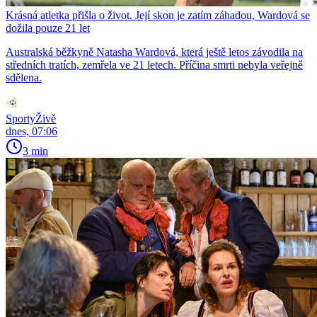
Krásná atletka přišla o život. Její skon je zatím záhadou, Wardová se
dožila pouze 21 let
Australská běžkyně Natasha Wardová, která ještě letos závodila na
středních tratích, zemřela ve 21 letech. Příčina smrti nebyla veřejně
sdělena.
SportyŽivě
dnes, 07:06
3 min