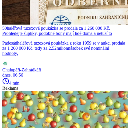
50haléřová tuzexová poukázka se prodala za 1 260 000 Kč.
Prohledejte šuplíky, podobné bony mají lidé doma a netuší to
Padesátihaléřová tuzexová poukázka z roku 1959 se v aukci prodala
za 1 260 000 Kč, tedy za 2,52milionnásobek své nominální
hodnoty.
Chalupáři-Zahrádkáři
dnes, 06:56
4 min
Reklama