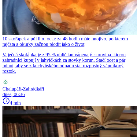
10 skořápek a půl litru octa: za 48 hodin máte hnojivo, po kterém
rajčata a okurky začnou plodit jako o život
Vaječná skořápka je z 95 % uhličitan vápenatý, surovina, kterou
zahradníci kupují v lahvičkách za stovky korun. Stačí ocet a pár
minut, aby se z kuchyňského odpadu stal rozpustný vápníkový
roztok.
Chalupáři-Zahrádkáři
dnes, 06:36
4 min