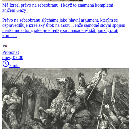
Má Izrael právo na sebeobranu, i když to znamená kompletní
zničení Gazy?
Právo na sebeobranu slýcháme jako hlavní argument, kterým se
ospravedlňuje izraelský útok na Gazu. Jenže samotné slovní spojení
neříká nic o tom, jaké prostředky smí napadený stát použít, proti
komu…
Proboha!
dnes, 07:00
7 min