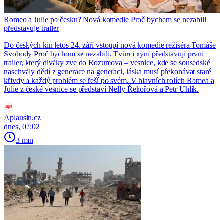
Romeo a Julie po česku? Nová komedie Proč bychom se nezabili
představuje trailer
Do českých kin letos 24. září vstoupí nová komedie režiséra Tomáše
Svobody Proč bychom se nezabili. Tvůrci nyní představují první
trailer, který diváky zve do Rozumova – vesnice, kde se sousedské
naschvály dědí z generace na generaci, láska musí překonávat staré
křivdy a každý problém se řeší po svém. V hlavních rolích Romea a
Julie z české vesnice se představí Nelly Řehořová a Petr Uhlík.
Aplausin.cz
dnes, 07:02
3 min