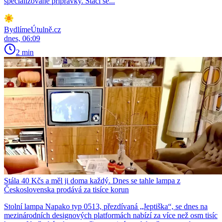
specializované přípravky. Stačí se...
BydlímeÚtulně.cz
dnes, 06:09
2 min
Stála 40 Kčs a měl ji doma každý. Dnes se tahle lampa z
Československa prodává za tisíce korun
Stolní lampa Napako typ 0513, přezdívaná „Jeptiška“, se dnes na
mezinárodních designových platformách nabízí za více než osm tisíc