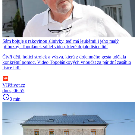
Sám bojuje s rakovinou slinivky, teď má leukémii i jeho malý
příbuzný. Topolánek sdílel video, které dojalo tisíce lidí
Čtyři děti, holící strojek a výzva, která z dojemného gesta udělala
konkrétní pomoc. Video Topolánkových vnoučat za pár dní zasáhlo
tisíce lidí.
VIPživot.cz
dnes, 06:55
3 min