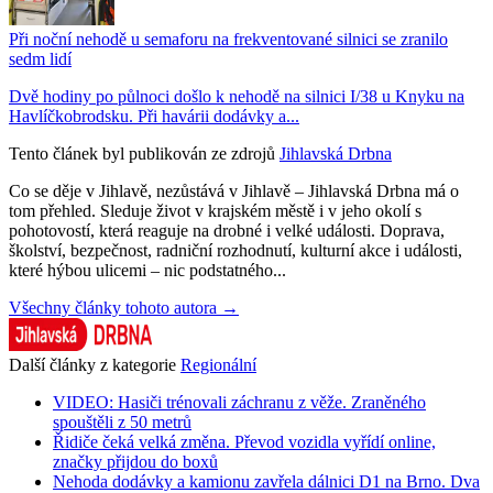
Při noční nehodě u semaforu na frekventované silnici se zranilo
sedm lidí
Dvě hodiny po půlnoci došlo k nehodě na silnici I/38 u Knyku na
Havlíčkobrodsku. Při havárii dodávky a...
Tento článek byl publikován ze zdrojů
Jihlavská Drbna
Co se děje v Jihlavě, nezůstává v Jihlavě – Jihlavská Drbna má o
tom přehled. Sleduje život v krajském městě i v jeho okolí s
pohotovostí, která reaguje na drobné i velké události. Doprava,
školství, bezpečnost, radniční rozhodnutí, kulturní akce i události,
které hýbou ulicemi – nic podstatného...
Všechny články tohoto autora →
Další články z kategorie
Regionální
VIDEO: Hasiči trénovali záchranu z věže. Zraněného
spouštěli z 50 metrů
Řidiče čeká velká změna. Převod vozidla vyřídí online,
značky přijdou do boxů
Nehoda dodávky a kamionu zavřela dálnici D1 na Brno. Dva