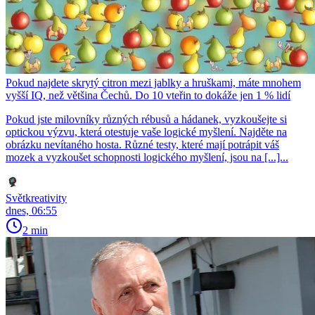
Pokud najdete skrytý citron mezi jablky a hruškami, máte mnohem
vyšší IQ, než většina Čechů. Do 10 vteřin to dokáže jen 1 % lidí
Pokud jste milovníky různých rébusů a hádanek, vyzkoušejte si
optickou výzvu, která otestuje vaše logické myšlení. Najděte na
obrázku nevítaného hosta. Různé testy, které mají potrápit váš
mozek a vyzkoušet schopnosti logického myšlení, jsou na [...]...
Světkreativity
dnes, 06:55
2 min