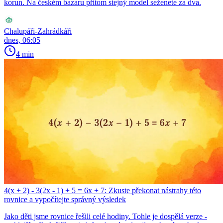
korun. Na českém bazaru přitom stejný model seženete za dva.
Chalupáři-Zahrádkáři
dnes, 06:05
4 min
4(x + 2) - 3(2x - 1) + 5 = 6x + 7: Zkuste překonat nástrahy této
rovnice a vypočítejte správný výsledek
Jako děti jsme rovnice řešili celé hodiny. Tohle je dospělá verze -