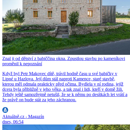
Znal ji od dětství z babiččina okna. Zpustlou stavbu po kameníkovi
proměnil k nepoznání
Když byl Petr Makovec dítě, trávil hodně času u své babičky v
Lipné u Hazlova. Její dům stál naproti Kamence, staré stavbě,
kterou měl odmala prakticky před očima. Bydlela v ní rodina, jejíž
dcera byla přibližně v jeho věku, a tak znal i lidi, kteří v domě žili.
Tehdy ještě samozřejmě netušil, že se k němu po desítkách let vrátí a
že právě on bude stát za jeho záchranou.
Aktuálně.cz - Magazín
dnes, 06:54