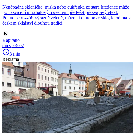
Nenápadná sklenička, miska nebo cukřenka ze staré kredence může
po nasvícení ultrafialovým světlem předvést překvapivý efekt.
Pokud se rozzáří výrazně zeleně, může jít o uranové sklo, které má v
českém sklářství dlouhou tradici.
Kapitalio
dnes, 06:02
3 min
Reklama