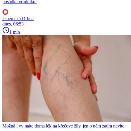
posádka vrtulníku.
Liberecká Drbna
dnes, 06:53
1 min
Možná i vy máte doma lék na křečové žíly, jen o něm zatím nevíte