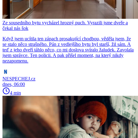
Ze sousedního bytu vycházel hrozný puch. Vyrazili jsme dveře a
čekal nás šok
Když jsem ucítila ten zápach prosakující chodbou, věděla jsem, že
se stalo něco strašného. Pán z vedlejšího bytu byl starší, žil sám. A
teď z jeho dveří táhlo něco, co mi doslova svíralo žaludek. Zavolala
jsem správce. Ten policii. A pak přišel moment, na který nikdy
nezapomenu.
NESPECHEJ.cz
dnes, 06:00
4 min