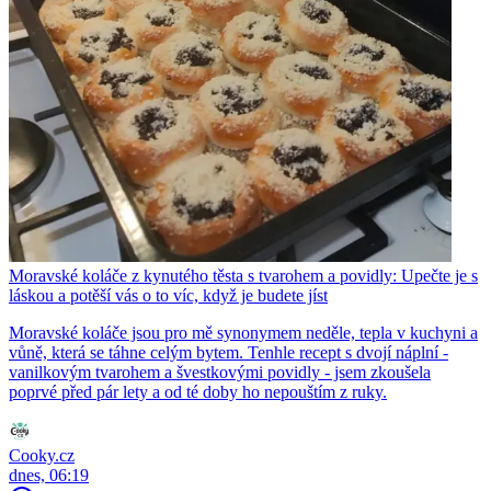
Moravské koláče z kynutého těsta s tvarohem a povidly: Upečte je s
láskou a potěší vás o to víc, když je budete jíst
Moravské koláče jsou pro mě synonymem neděle, tepla v kuchyni a
vůně, která se táhne celým bytem. Tenhle recept s dvojí náplní -
vanilkovým tvarohem a švestkovými povidly - jsem zkoušela
poprvé před pár lety a od té doby ho nepouštím z ruky.
Cooky.cz
dnes, 06:19