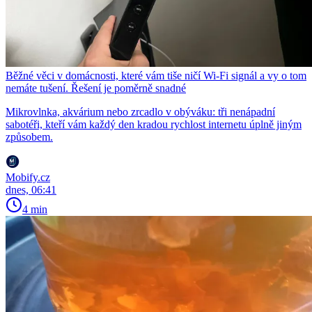
Běžné věci v domácnosti, které vám tiše ničí Wi-Fi signál a vy o tom
nemáte tušení. Řešení je poměrně snadné
Mikrovlnka, akvárium nebo zrcadlo v obýváku: tři nenápadní
sabotéři, kteří vám každý den kradou rychlost internetu úplně jiným
způsobem.
Mobify.cz
dnes, 06:41
4 min