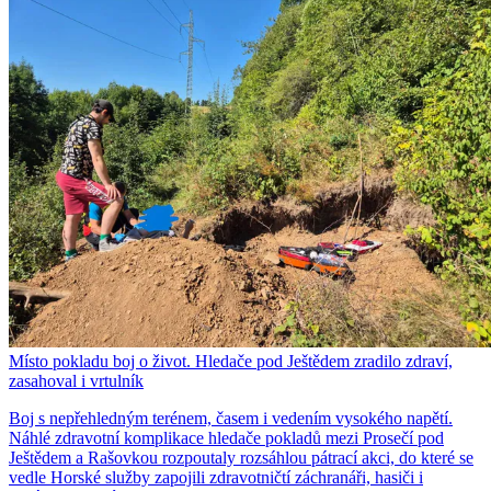
Místo pokladu boj o život. Hledače pod Ještědem zradilo zdraví,
zasahoval i vrtulník
Boj s nepřehledným terénem, časem i vedením vysokého napětí.
Náhlé zdravotní komplikace hledače pokladů mezi Prosečí pod
Ještědem a Rašovkou rozpoutaly rozsáhlou pátrací akci, do které se
vedle Horské služby zapojili zdravotničtí záchranáři, hasiči i