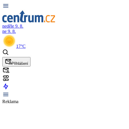
neděle 9. 8.
ne 9. 8.
17°C
Přihlášení
Reklama