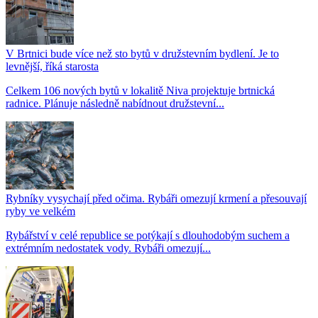
V Brtnici bude více než sto bytů v družstevním bydlení. Je to
levnější, říká starosta
Celkem 106 nových bytů v lokalitě Niva projektuje brtnická
radnice. Plánuje následně nabídnout družstevní...
Rybníky vysychají před očima. Rybáři omezují krmení a přesouvají
ryby ve velkém
Rybářství v celé republice se potýkají s dlouhodobým suchem a
extrémním nedostatek vody. Rybáři omezují...