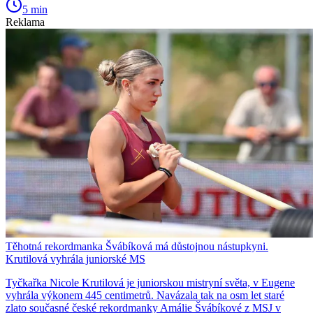
5 min
Reklama
Těhotná rekordmanka Švábíková má důstojnou nástupkyni.
Krutilová vyhrála juniorské MS
Tyčkařka Nicole Krutilová je juniorskou mistryní světa, v Eugene
vyhrála výkonem 445 centimetrů. Navázala tak na osm let staré
zlato současné české rekordmanky Amálie Švábíkové z MSJ v