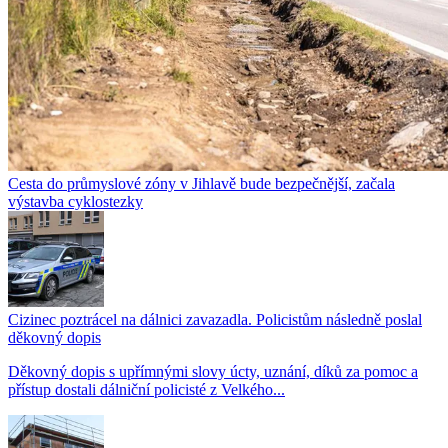
Cesta do průmyslové zóny v Jihlavě bude bezpečnější, začala
výstavba cyklostezky
Cizinec poztrácel na dálnici zavazadla. Policistům následně poslal
děkovný dopis
Děkovný dopis s upřímnými slovy úcty, uznání, díků za pomoc a
přístup dostali dálniční policisté z Velkého...