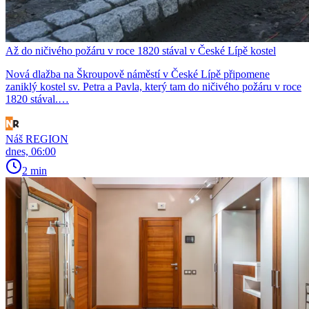
Až do ničivého požáru v roce 1820 stával v České Lípě kostel
Nová dlažba na Škroupově náměstí v České Lípě připomene
zaniklý kostel sv. Petra a Pavla, který tam do ničivého požáru v roce
1820 stával.…
Náš REGION
dnes, 06:00
2 min