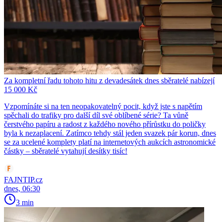
Za kompletní řadu tohoto hitu z devadesátek dnes sběratelé nabízejí
15 000 Kč
Vzpomínáte si na ten neopakovatelný pocit, když jste s napětím
spěchali do trafiky pro další díl své oblíbené série? Ta vůně
čerstvého papíru a radost z každého nového přírůstku do poličky
byla k nezaplacení. Zatímco tehdy stál jeden svazek pár korun, dnes
se za ucelené komplety platí na internetových aukcích astronomické
částky – sběratelé vytahují desítky tisíc!
FAJNTIP.cz
dnes, 06:30
3 min