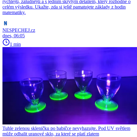
rychlejší, záludnější a s jedním skrytým detailem, který rozhodne o
celém výsledku. Ukažte, zda si ještě pamatujete základy z hodin
matematiky.
NESPECHEJ.cz
dnes, 06:05
1 min
Tuhle zelenou skleničku po babičce nevyhazujte. Pod UV světlem
může odhalit uranové sklo, za které se platí zlatem