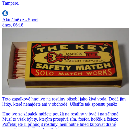
Tampere.
Aktuálně.cz - Sport
dnes, 06:18
Toto zápalkové hnojivo na rostliny působí jako živá voda. Dodá jim
látky, které nenajdete ani v obchodě. Ušetříte tak spoustu peněz
Hnojivo ze zápalek můžete použít na rostliny v bytě i na záhoně.
Musí to však být ty, kterým prospívá síra, fosfor, hořčík a železo.
Potřebujete-li přihnojit rostliny, není nutné hned kupovat drahé