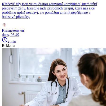
Křečové žíly jsou velmi častou zdravotní komplikací, která trápí
především ženy. Existuje řada přírodních terapií, která nás sice
problému úplně nezbaví, ale pomůžou zmírnit nepříjemné a
bolestivé příznaky.
Krasnezeny.eu
dnes, 06:49
2 min
Reklama