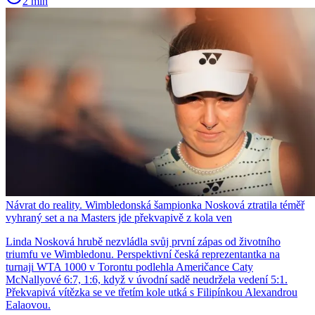
2 min
Návrat do reality. Wimbledonská šampionka Nosková ztratila téměř
vyhraný set a na Masters jde překvapivě z kola ven
Linda Nosková hrubě nezvládla svůj první zápas od životního
triumfu ve Wimbledonu. Perspektivní česká reprezentantka na
turnaji WTA 1000 v Torontu podlehla Američance Caty
McNallyové 6:7, 1:6, když v úvodní sadě neudržela vedení 5:1.
Překvapivá vítězka se ve třetím kole utká s Filipínkou Alexandrou
Ealaovou.