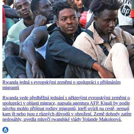
Rwanda jedná s evropskými zeměmi o spolupráci s přijímáním
migrantů
Rwanda vede předběžná jednání s některými evropskými zeměmi o
spolupráci v oblasti migrace, napsala agentura AFP. Kigali by podle
návrhu mohlo přijímat rodiny migrantů, kteří uvízli na cestě, nemají
kam jít nebo jsou z různých důvodů v ohrožení. Země dohody zatím
nedosáhly, uvedla mluvčí rwandské vlády Yolande Makoloová.