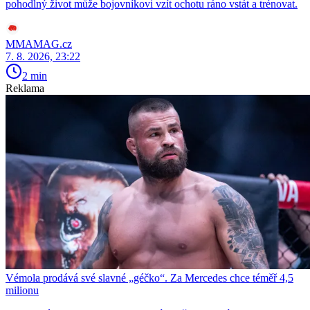
pohodlný život může bojovníkovi vzít ochotu ráno vstát a trénovat.
MMAMAG.cz
7. 8. 2026, 23:22
2 min
Reklama
Vémola prodává své slavné „géčko“. Za Mercedes chce téměř 4,5
milionu