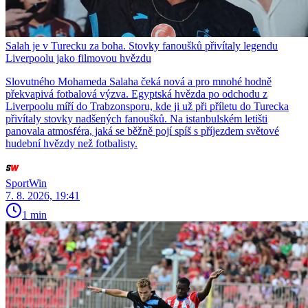
Salah je v Turecku za boha. Stovky fanoušků přivítaly legendu
Liverpoolu jako filmovou hvězdu
Slovutného Mohameda Salaha čeká nová a pro mnohé hodně
překvapivá fotbalová výzva. Egyptská hvězda po odchodu z
Liverpoolu míří do Trabzonsporu, kde ji už při příletu do Turecka
přivítaly stovky nadšených fanoušků. Na istanbulském letišti
panovala atmosféra, jaká se běžně pojí spíš s příjezdem světové
hudební hvězdy než fotbalisty.
SportWin
7. 8. 2026, 19:41
1 min