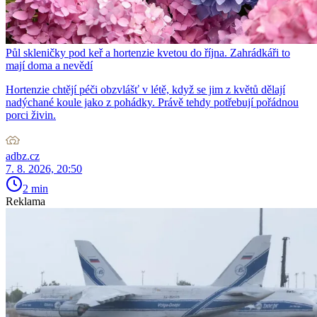
Půl skleničky pod keř a hortenzie kvetou do října. Zahrádkáři to
mají doma a nevědí
Hortenzie chtějí péči obzvlášť v létě, když se jim z květů dělají
nadýchané koule jako z pohádky. Právě tehdy potřebují pořádnou
porci živin.
adbz.cz
7. 8. 2026, 20:50
2 min
Reklama