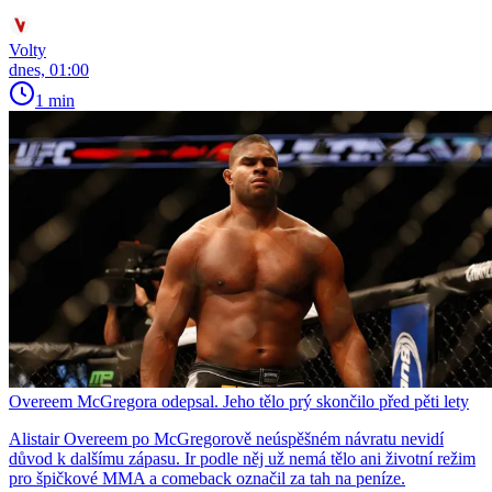
Volty
dnes, 01:00
1 min
Overeem McGregora odepsal. Jeho tělo prý skončilo před pěti lety
Alistair Overeem po McGregorově neúspěšném návratu nevidí
důvod k dalšímu zápasu. Ir podle něj už nemá tělo ani životní režim
pro špičkové MMA a comeback označil za tah na peníze.