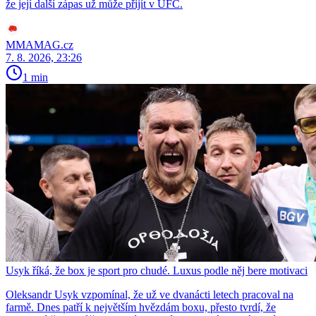
že její další zápas už může přijít v UFC.
MMAMAG.cz
7. 8. 2026, 23:26
1 min
Usyk říká, že box je sport pro chudé. Luxus podle něj bere motivaci
Oleksandr Usyk vzpomínal, že už ve dvanácti letech pracoval na
farmě. Dnes patří k největším hvězdám boxu, přesto tvrdí, že