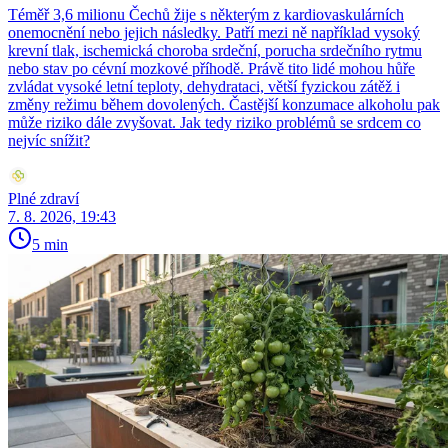
Téměř 3,6 milionu Čechů žije s některým z kardiovaskulárních
onemocnění nebo jejich následky. Patří mezi ně například vysoký
krevní tlak, ischemická choroba srdeční, porucha srdečního rytmu
nebo stav po cévní mozkové příhodě. Právě tito lidé mohou hůře
zvládat vysoké letní teploty, dehydrataci, větší fyzickou zátěž i
změny režimu během dovolených. Častější konzumace alkoholu pak
může riziko dále zvyšovat. Jak tedy riziko problémů se srdcem co
nejvíc snížit?
Plné zdraví
7. 8. 2026, 19:43
5 min