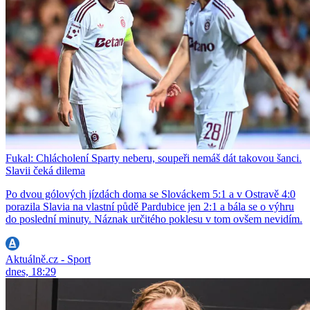
Fukal: Chlácholení Sparty neberu, soupeři nemáš dát takovou šanci.
Slavii čeká dilema
Po dvou gólových jízdách doma se Slováckem 5:1 a v Ostravě 4:0
porazila Slavia na vlastní půdě Pardubice jen 2:1 a bála se o výhru
do poslední minuty. Náznak určitého poklesu v tom ovšem nevidím.
Aktuálně.cz - Sport
dnes, 18:29