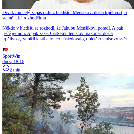
Divák mu celý zápas radil z hlediště. Menšíkovi došla trpělivost, a
stejně tak i rozhodčímu
Někdo v hledišti se rozhodl, že Jakubu Menšíkovi poradí. A pak
ještě jednou. A pak zase. Českému tenistovi nakonec došla
trpělivost, zamířil k síti a to, co následovalo, obletělo tenisový svět.
SportWin
dnes, 18:16
2 min