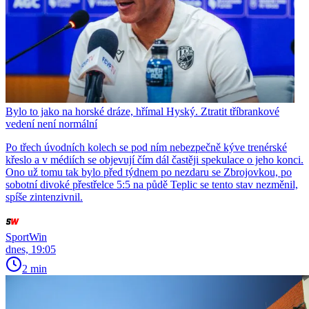
Bylo to jako na horské dráze, hřímal Hyský. Ztratit tříbrankové
vedení není normální
Po třech úvodních kolech se pod ním nebezpečně kýve trenérské
křeslo a v médiích se objevují čím dál častěji spekulace o jeho konci.
Ono už tomu tak bylo před týdnem po nezdaru se Zbrojovkou, po
sobotní divoké přestřelce 5:5 na půdě Teplic se tento stav nezměnil,
spíše zintenzivnil.
SportWin
dnes, 19:05
2 min