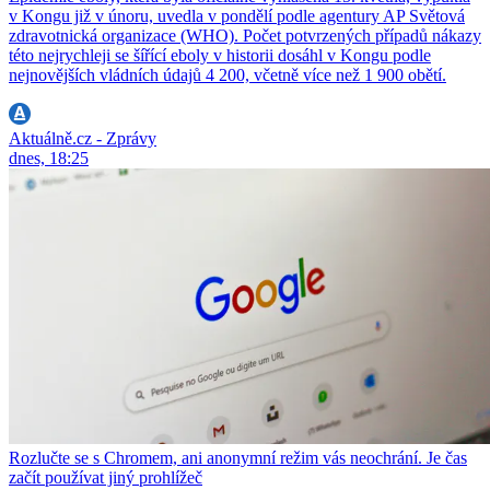
v Kongu již v únoru, uvedla v pondělí podle agentury AP Světová
zdravotnická organizace (WHO). Počet potvrzených případů nákazy
této nejrychleji se šířící eboly v historii dosáhl v Kongu podle
nejnovějších vládních údajů 4 200, včetně více než 1 900 obětí.
Aktuálně.cz - Zprávy
dnes, 18:25
Rozlučte se s Chromem, ani anonymní režim vás neochrání. Je čas
začít používat jiný prohlížeč