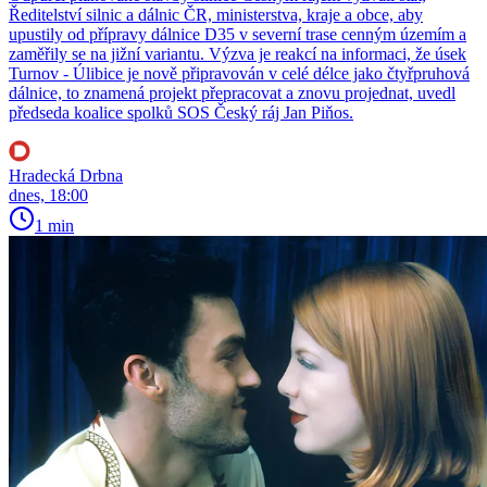
Ředitelství silnic a dálnic ČR, ministerstva, kraje a obce, aby
upustily od přípravy dálnice D35 v severní trase cenným územím a
zaměřily se na jižní variantu. Výzva je reakcí na informaci, že úsek
Turnov - Úlibice je nově připravován v celé délce jako čtyřpruhová
dálnice, to znamená projekt přepracovat a znovu projednat, uvedl
předseda koalice spolků SOS Český ráj Jan Piňos.
Hradecká Drbna
dnes, 18:00
1 min