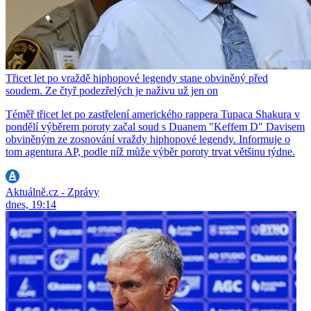
Třicet let po vraždě hiphopové legendy stane obviněný před
soudem. Ze čtyř podezřelých je naživu už jen on
Téměř třicet let po zastřelení amerického rappera Tupaca Shakura v
pondělí výběrem poroty začal soud s Duanem "Keffem D" Davisem
obviněným ze zosnování vraždy hiphopové legendy. Informuje o
tom agentura AP, podle níž může výběr poroty trvat většinu týdne.
Aktuálně.cz - Zprávy
dnes, 19:14