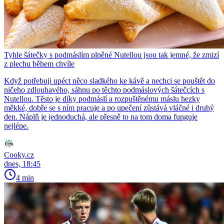
Tyhle šátečky s podmáslím plněné Nutellou jsou tak jemné, že zmizí
z plechu během chvíle
Když potřebuji upéct něco sladkého ke kávě a nechci se pouštět do
ničeho zdlouhavého, sáhnu po těchto podmáslových šátečcích s
Nutellou. Těsto je díky podmáslí a rozpuštěnému máslu hezky
měkké, dobře se s ním pracuje a po upečení zůstává vláčné i druhý
den. Náplň je jednoduchá, ale přesně to na tom doma funguje
nejlépe.
Cooky.cz
dnes, 18:45
4 min