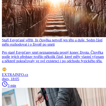
Staří Egypťané věřili, že člověka netvoří jen tělo a duše. Sedm částí
mělo rozhodovat i o životě po smrti
Pro staré Egypťany smrt neznamenala prostý konec života. Člověka
podle jejich představ tvořilo několik částí, které měly vlastní význam
a některé pokračovaly ve své existenci i po odchodu fyzického těla.
EXTRAINFO.cz
dnes, 18:05
3 min