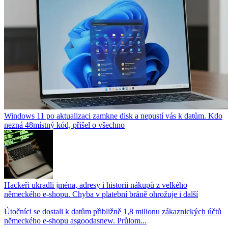
Windows 11 po aktualizaci zamkne disk a nepustí vás k datům. Kdo
nezná 48místný kód, přišel o všechno
Hackeři ukradli jména, adresy i historii nákupů z velkého
německého e-shopu. Chyba v platební bráně ohrožuje i další
Útočníci se dostali k datům přibližně 1,8 milionu zákaznických účtů
německého e-shopu asgoodasnew. Průlom...