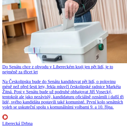
Do Senátu chce z obvodu v Libereckém kraji jen pět lidí, je to
nejméně za třicet let
Na Českolipsku bude do Senátu kandidovat pět lidí, o polovinu
méně než před šesti lety, řekla mluvčí českolipské radnice Markéta
Žitná. Post v Senátu bude už podruhé obhajovat Jiří Vosecký,
tentokrát ale jako nezávislý, kandidaturu oficiálně oznámili i další tři
lidé, svého kandidáta postavili také komunisté. První kolo senátních
voleb se uskuteční spolu s komunálními volbami 9. a 10. října.
Liberecká Drbna