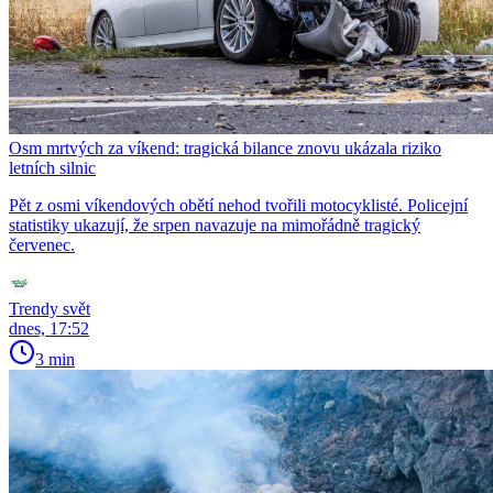
Osm mrtvých za víkend: tragická bilance znovu ukázala riziko
letních silnic
Pět z osmi víkendových obětí nehod tvořili motocyklisté. Policejní
statistiky ukazují, že srpen navazuje na mimořádně tragický
červenec.
Trendy svět
dnes, 17:52
3 min