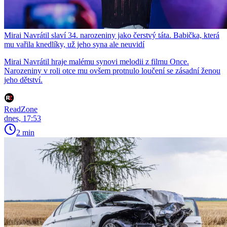
Mirai Navrátil slaví 34. narozeniny jako čerstvý táta. Babička, která
mu vařila knedlíky, už jeho syna ale neuvidí
Mirai Navrátil hraje malému synovi melodii z filmu Once.
Narozeniny v roli otce mu ovšem protnulo loučení se zásadní ženou
jeho dětství.
ReadZone
dnes, 17:53
2 min