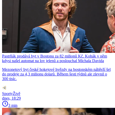
Pastrňák prodává byt v Bostonu za 82 milionů Kč. Kohák v něm
kdysi našel automat na lov jelenů a poslouchal Michala Davida
Mezonetový byt české hokejové hvězdy na bostonském nábřeží šel
do prodeje za 4,3 milionu dolarů. Během šesti týdnů ale zlevnil o
300 tisíc.
SportyŽivě
dnes, 18:29
3 min