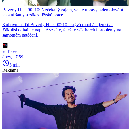
Beverly Hills 90210: Nečekaný zájem, velké úpravy, zdemolování
vlastní šatny a zákaz dětské práce
Kultovní seriál Beverly Hills 90210 ukrývá mnohá tajemství.
Zákulisí odhaluje napjaté vztahy, falešný věk herců i problémy na
samotném natáčení.
V Telce
dnes, 17:59
3 min
Reklama