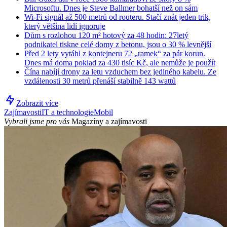
Microsoftu. Dnes je Steve Ballmer bohatší než on sám
Wi-Fi signál až 500 metrů od routeru. Stačí znát jeden trik,
který většina lidí ignoruje
Dům s rozlohou 120 m² hotový za 48 hodin: 27letý
podnikatel tiskne celé domy z betonu, jsou o 30 % levnější
Před 2 lety vytáhl z kontejneru 72 „ramek“ za pár korun.
Dnes má doma poklad za 430 tisíc Kč, ale nemůže je použít
Čína nabíjí drony za letu vzduchem bez jediného kabelu. Ze
vzdálenosti 30 metrů přenáší stabilně 143 wattů
Zobrazit více
Zajímavosti
IT a technologie
Mobil
Vybrali jsme pro vás
Magazíny a zajímavosti