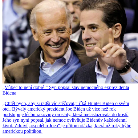
„Vůbec to není dobré.“ Syn popsal stav nemocného exprezidenta
Bidena
„Chtěl bych, aby si radši víc stěžoval,“ říká Hunter Biden o svém
otci. Bývalý americký prezident Joe Biden už více než rok
podstupuje léčbu rakoviny prostaty, která metastazovala do kostí.
Jeho syn nyní popsal, jak nemoc ovlivňuje Bidenův každodenní
život. Zdraví „ospalého Joea“ je přitom otázka, která už roky hýbe
americkou politikou.