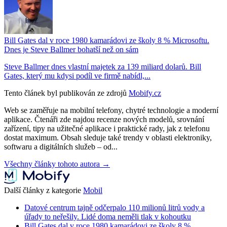
Bill Gates dal v roce 1980 kamarádovi ze školy 8 % Microsoftu.
Dnes je Steve Ballmer bohatší než on sám
Steve Ballmer dnes vlastní majetek za 139 miliard dolarů. Bill
Gates, který mu kdysi podíl ve firmě nabídl,...
Tento článek byl publikován ze zdrojů
Mobify.cz
Web se zaměřuje na mobilní telefony, chytré technologie a moderní
aplikace. Čtenáři zde najdou recenze nových modelů, srovnání
zařízení, tipy na užitečné aplikace i praktické rady, jak z telefonu
dostat maximum. Obsah sleduje také trendy v oblasti elektroniky,
softwaru a digitálních služeb – od...
Všechny články tohoto autora →
Další články z kategorie
Mobil
Datové centrum tajně odčerpalo 110 milionů litrů vody a
úřady to neřešily. Lidé doma neměli tlak v kohoutku
Bill Gates dal v roce 1980 kamarádovi ze školy 8 %