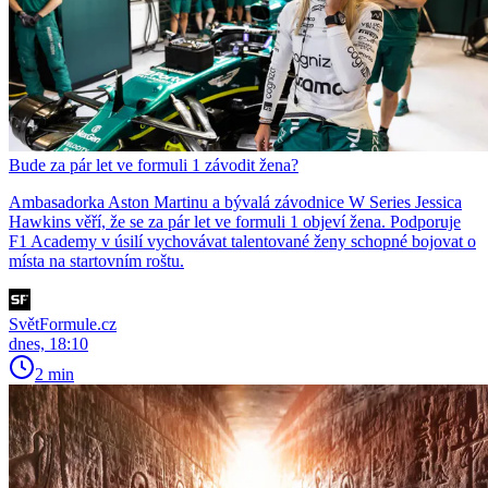
Bude za pár let ve formuli 1 závodit žena?
Ambasadorka Aston Martinu a bývalá závodnice W Series Jessica
Hawkins věří, že se za pár let ve formuli 1 objeví žena. Podporuje
F1 Academy v úsilí vychovávat talentované ženy schopné bojovat o
místa na startovním roštu.
SvětFormule.cz
dnes, 18:10
2 min