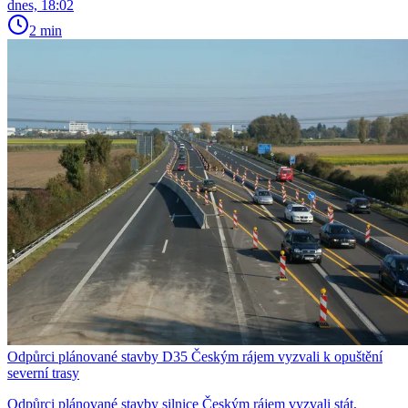
dnes, 18:02
2 min
Odpůrci plánované stavby D35 Českým rájem vyzvali k opuštění
severní trasy
Odpůrci plánované stavby silnice Českým rájem vyzvali stát,