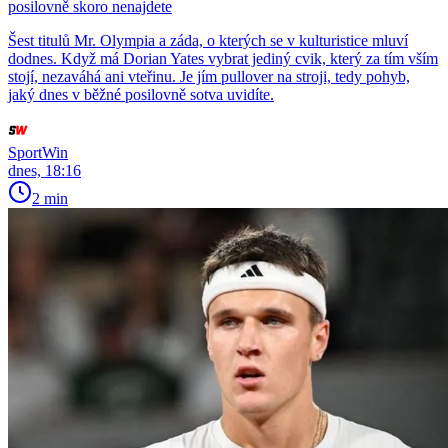
posilovně skoro nenajdete
Šest titulů Mr. Olympia a záda, o kterých se v kulturistice mluví
dodnes. Když má Dorian Yates vybrat jediný cvik, který za tím vším
stojí, nezaváhá ani vteřinu. Je jím pullover na stroji, tedy pohyb,
jaký dnes v běžné posilovně sotva uvidíte.
SportWin
dnes, 18:16
2 min