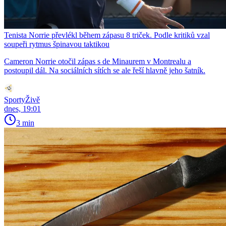
Tenista Norrie převlékl během zápasu 8 triček. Podle kritiků vzal
soupeři rytmus špinavou taktikou
Cameron Norrie otočil zápas s de Minaurem v Montrealu a
postoupil dál. Na sociálních sítích se ale řeší hlavně jeho šatník.
SportyŽivě
dnes, 19:01
3 min