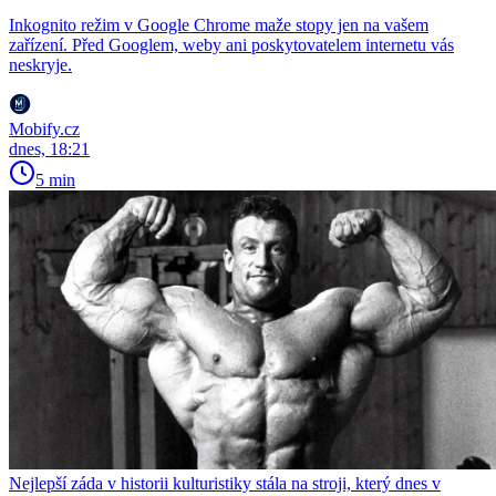
Inkognito režim v Google Chrome maže stopy jen na vašem
zařízení. Před Googlem, weby ani poskytovatelem internetu vás
neskryje.
Mobify.cz
dnes, 18:21
5 min
Nejlepší záda v historii kulturistiky stála na stroji, který dnes v