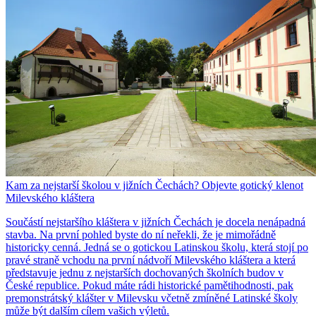
Kam za nejstarší školou v jižních Čechách? Objevte gotický klenot
Milevského kláštera
Součástí nejstaršího kláštera v jižních Čechách je docela nenápadná
stavba. Na první pohled byste do ní neřekli, že je mimořádně
historicky cenná. Jedná se o gotickou Latinskou školu, která stojí po
pravé straně vchodu na první nádvoří Milevského kláštera a která
představuje jednu z nejstarších dochovaných školních budov v
České republice. Pokud máte rádi historické pamětihodnosti, pak
premonstrátský klášter v Milevsku včetně zmíněné Latinské školy
může být dalším cílem vašich výletů.