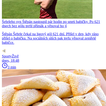
Šebrleho syn Štěpán nastoupil pár hodin po smrti babičky. Po 621
dnech bez gólu trefil přímák a věnoval ho jí
Štěpán Šebrle čekal na ligový gól 621 dní. Přišel v den, kdy ráno
přišel o babičku. Na sociálních sítích pak trefu věnoval zemřelé
babičce.
SportyŽivě
dnes, 18:48
3 min