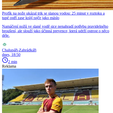
Profík na nože ukázal trik se slanou vodou: 25 minut v roztoku a
tupé ostří zase krájí rajče jako máslo
Namáčení nožů ve slané vodě sice nenahradí potřebu pravidelného
broušení, ale slouží jako účinná prevence, která udrží ostrost o něco
déle.
Chalupáři-Zahrádkáři
dnes, 18:50
2 min
Reklama