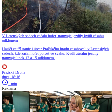
V Letenských sadech začalo hořet, tramvaje jezdily kvůli zásahu
odklonem
Hasiči ze tří stanic i útvar Pražského hradu zasahovali v Letenských
sadech, kde začal hořet porost ve svahu. Kvůli zásahu jezdily
tramvaje linek 12 a 15 odklonem.
Pražská Drbna
dnes, 18:16
1 min
Reklama