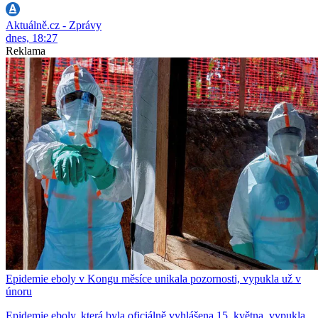
Aktuálně.cz - Zprávy
dnes, 18:27
Reklama
Epidemie eboly v Kongu měsíce unikala pozornosti, vypukla už v
únoru
Epidemie eboly, která byla oficiálně vyhlášena 15. května, vypukla