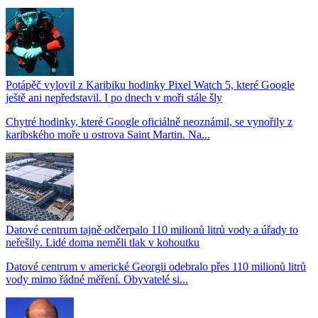
Potápěč vylovil z Karibiku hodinky Pixel Watch 5, které Google
ještě ani nepředstavil. I po dnech v moři stále šly
Chytré hodinky, které Google oficiálně neoznámil, se vynořily z
karibského moře u ostrova Saint Martin. Na...
Datové centrum tajně odčerpalo 110 milionů litrů vody a úřady to
neřešily. Lidé doma neměli tlak v kohoutku
Datové centrum v americké Georgii odebralo přes 110 milionů litrů
vody mimo řádné měření. Obyvatelé si...