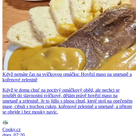
Když nemáte čas na svíčkovou omáčku: Hovězí maso na smetaně a
kořenové zelenině
Když je doma chuť na poctivý omáčkový oběd, ale nechci se
pouštět do slavnostní svíčkové, dělám právě hovězí maso na
smetaně a zelenině. Je to jídlo s plnou chutí, které stojí na opečeném
mase, cibuli s trochou cukru, kořenové zelenině a smetaně, a přitom
se obejde i bez mouky navíc.
Cooky.cz
dnes, 07:20