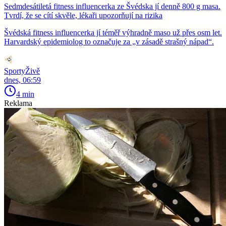
Sedmdesátiletá fitness influencerka ze Švédska jí denně 800 g masa.
Tvrdí, že se cítí skvěle, lékaři upozorňují na rizika
Švédská fitness influencerka jí téměř výhradně maso už přes osm let.
Harvardský epidemiolog to označuje za „v zásadě strašný nápad“.
SportyŽivě
dnes, 06:59
4 min
Reklama