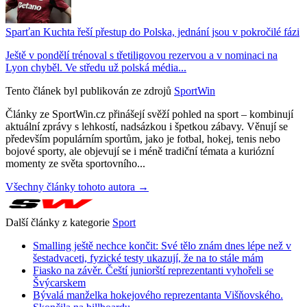
Sparťan Kuchta řeší přestup do Polska, jednání jsou v pokročilé fázi
Ještě v pondělí trénoval s třetiligovou rezervou a v nominaci na
Lyon chyběl. Ve středu už polská média...
Tento článek byl publikován ze zdrojů
SportWin
Články ze SportWin.cz přinášejí svěží pohled na sport – kombinují
aktuální zprávy s lehkostí, nadsázkou i špetkou zábavy. Věnují se
především populárním sportům, jako je fotbal, hokej, tenis nebo
bojové sporty, ale objevují se i méně tradiční témata a kuriózní
momenty ze světa sportovního...
Všechny články tohoto autora →
Další články z kategorie
Sport
Smalling ještě nechce končit: Své tělo znám dnes lépe než v
šestadvaceti, fyzické testy ukazují, že na to stále mám
Fiasko na závěr. Čeští juniorští reprezentanti vyhořeli se
Švýcarskem
Bývalá manželka hokejového reprezentanta Višňovského.