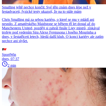
Smalling ještě nechce končit: Své tělo znám dnes lépe než v
šestadvaceti, fyzické testy ukazují, že na to stále mám
Chris Smalling má za sebou kariéru, o které se mu v mládí ani
nesnilo. Z amatérského Maidstone se během tří let dostal až do
Manchesteru United, později si zahrál finále Ligy mistrů, získával
trofeje pod vedením Sira Alexe Fergusona i Josého Mourinha a
dnes, v šestatřiceti letech, hledá další klub. O konci kariéry ale zatím
nechce ani slyšet.
SportWin
dnes, 07:37
2 min