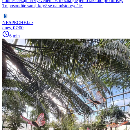
dodnes čekají na vysvětlení. A možná jde jen o lákadlo pro turisty.
To posoudíte sami, když se na místo vydáte.
NESPECHEJ.cz
dnes, 07:00
6 min