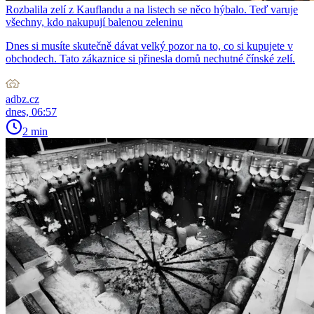
Rozbalila zelí z Kauflandu a na listech se něco hýbalo. Teď varuje
všechny, kdo nakupují balenou zeleninu
Dnes si musíte skutečně dávat velký pozor na to, co si kupujete v
obchodech. Tato zákaznice si přinesla domů nechutné čínské zelí.
adbz.cz
dnes, 06:57
2 min