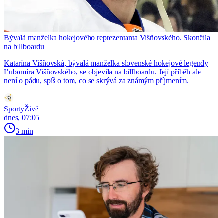
Bývalá manželka hokejového reprezentanta Višňovského. Skončila
na billboardu
Katarína Višňovská, bývalá manželka slovenské hokejové legendy
Ľubomíra Višňovského, se objevila na billboardu. Její příběh ale
není o pádu, spíš o tom, co se skrývá za známým příjmením.
SportyŽivě
dnes, 07:05
3 min