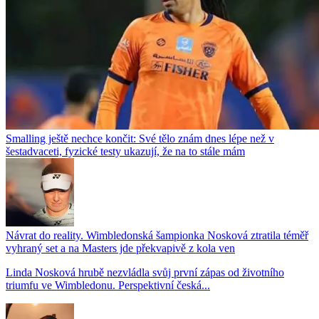
Smalling ještě nechce končit: Své tělo znám dnes lépe než v
šestadvaceti, fyzické testy ukazují, že na to stále mám
Návrat do reality. Wimbledonská šampionka Nosková ztratila téměř
vyhraný set a na Masters jde překvapivě z kola ven
Linda Nosková hrubě nezvládla svůj první zápas od životního
triumfu ve Wimbledonu. Perspektivní česká...