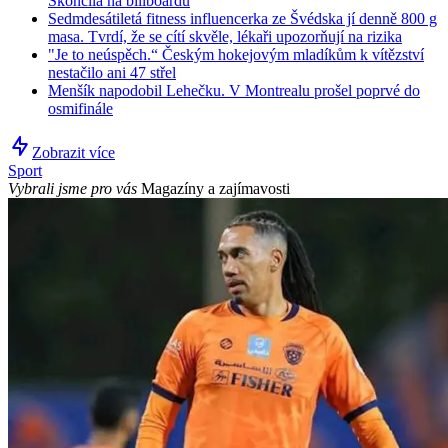
Skončila na billboardu
Sedmdesátiletá fitness influencerka ze Švédska jí denně 800 g
masa. Tvrdí, že se cítí skvěle, lékaři upozorňují na rizika
"Je to neúspěch.“ Českým hokejovým mladíkům k vítězství
nestačilo ani 47 střel
Menšík napodobil Lehečku. V Montrealu prošel poprvé do
osmifinále
Zobrazit více
Sport
Vybrali jsme pro vás
Magazíny a zajímavosti