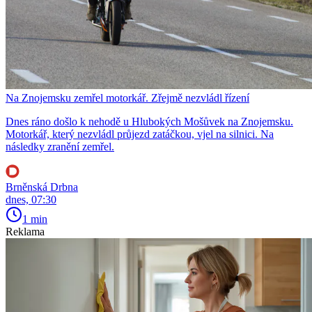
Na Znojemsku zemřel motorkář. Zřejmě nezvládl řízení
Dnes ráno došlo k nehodě u Hlubokých Mošůvek na Znojemsku.
Motorkář, který nezvládl průjezd zatáčkou, vjel na silnici. Na
následky zranění zemřel.
Brněnská Drbna
dnes, 07:30
1 min
Reklama