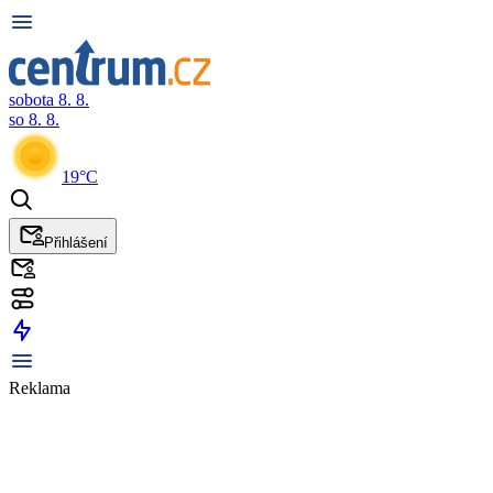
sobota 8. 8.
so 8. 8.
19°C
Přihlášení
Reklama