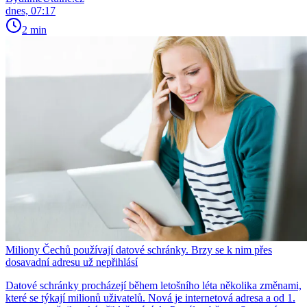
dnes, 07:17
2 min
Miliony Čechů používají datové schránky. Brzy se k nim přes
dosavadní adresu už nepřihlásí
Datové schránky procházejí během letošního léta několika změnami,
které se týkají milionů uživatelů. Nová je internetová adresa a od 1.