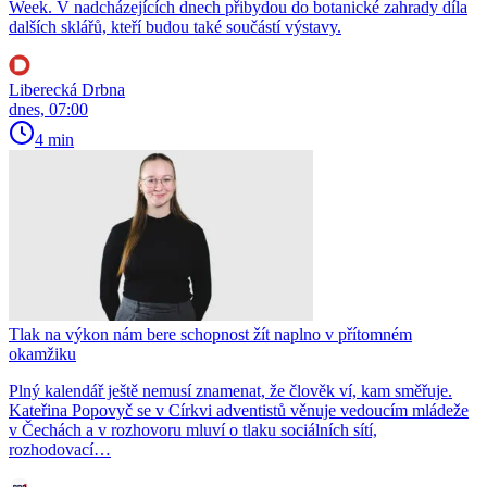
Week. V nadcházejících dnech přibydou do botanické zahrady díla
dalších sklářů, kteří budou také součástí výstavy.
Liberecká Drbna
dnes, 07:00
4 min
Tlak na výkon nám bere schopnost žít naplno v přítomném
okamžiku
Plný kalendář ještě nemusí znamenat, že člověk ví, kam směřuje.
Kateřina Popovyč se v Církvi adventistů věnuje vedoucím mládeže
v Čechách a v rozhovoru mluví o tlaku sociálních sítí,
rozhodovací…