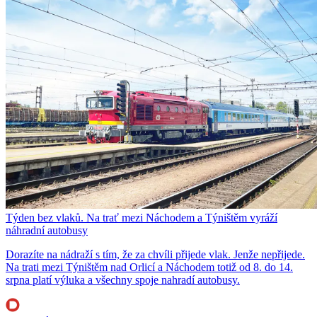
Týden bez vlaků. Na trať mezi Náchodem a Týništěm vyráží
náhradní autobusy
Dorazíte na nádraží s tím, že za chvíli přijede vlak. Jenže nepřijede.
Na trati mezi Týništěm nad Orlicí a Náchodem totiž od 8. do 14.
srpna platí výluka a všechny spoje nahradí autobusy.