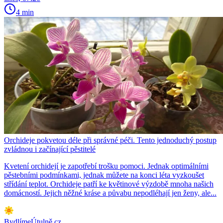
4 min
Orchideje pokvetou déle při správné péči. Tento jednoduchý postup
zvládnou i začínající pěstitelé
Kvetení orchidejí je zapotřebí trošku pomoci. Jednak optimálními
pěstebními podmínkami, jednak můžete na konci léta vyzkoušet
střídání teplot. Orchideje patří ke květinové výzdobě mnoha našich
domácností. Jejich něžné kráse a půvabu nepodléhají jen ženy, ale...
BydlímeÚtulně.cz