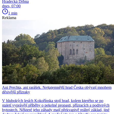
Hradecká Drbna
dnes, 07:00
1 min
Reklama
Ani Perchta, ani rarášek. Nejtajemnější hrad Česka obývají mnohem
děsivější přízraky
V hlubokých lesích Kokořínska stojí hrad, kolem kterého se po
staletí vyprávějí příběhy o pekelné propasti, přízracích a podivných
bytostech. Některé jeho záhady mají překvapivě reálný základ, jiné