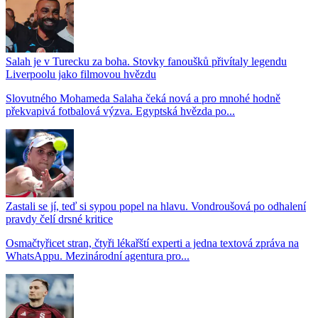
Salah je v Turecku za boha. Stovky fanoušků přivítaly legendu
Liverpoolu jako filmovou hvězdu
Slovutného Mohameda Salaha čeká nová a pro mnohé hodně
překvapivá fotbalová výzva. Egyptská hvězda po...
Zastali se jí, teď si sypou popel na hlavu. Vondroušová po odhalení
pravdy čelí drsné kritice
Osmačtyřicet stran, čtyři lékařští experti a jedna textová zpráva na
WhatsAppu. Mezinárodní agentura pro...