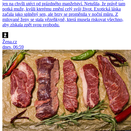
jen na chvíli utéct od prázdného manželství. Netušila, že právě tam
potká muže, kvůli kterému změní celý svůj život. Exotická láska
začala jako splněný sen, ale brzy se proměnila v noční můru. Z
milované ženy se stala vězeňkyně, která musela riskovat všechno,
aby získala zpět svou svobodu.
Žena.cz
dnes, 06:59