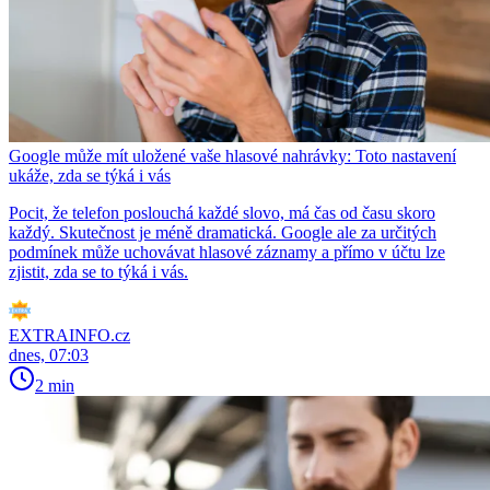
Google může mít uložené vaše hlasové nahrávky: Toto nastavení
ukáže, zda se týká i vás
Pocit, že telefon poslouchá každé slovo, má čas od času skoro
každý. Skutečnost je méně dramatická. Google ale za určitých
podmínek může uchovávat hlasové záznamy a přímo v účtu lze
zjistit, zda se to týká i vás.
EXTRAINFO.cz
dnes, 07:03
2 min