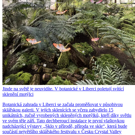
Jinde na světě je neuvidíte. V botanické v Liberci poletují svítící
sklenění motýlci
Botanická zahrada v Liberci se začala proměňovat v působivou
sklářskou galerii. V jejích sklenících se včera zabydlelo 15
unikátních, ručně vyrobených skleněných motýlků, kteří díky světlu
ve svém těle září. Tato dechberoucí instalace je první vlaštovkou
nadcházející výstavy „Sklo v přírodě, příroda ve skle“, která bude
součástí největšího sklářského festivalu v Česku Crystal Valley