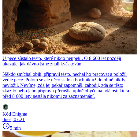
U pece zůstalo těsto, které nikdo neupekl. O 8.600 let později
ukazuje, jak dávno jsme znali kváskování
Někdo smíchal obilí, připravil těsto, nechal ho pracovat a položil
vedle pece. Potom se ale něco stalo a bochník už do ohně nikdy
nevložil. Nevíme, zda jej pekař zapomněl, zahodil, zda se těsto
zkazilo nebo jeho přípravu přerušila úplně obyčejná událost, která
před 8 600 lety nestála nikomu za zaznamenání.
Kód Enigma
dnes, 07:21
5 min