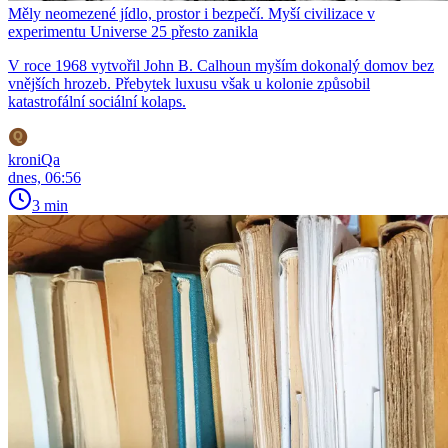
Měly neomezené jídlo, prostor i bezpečí. Myší civilizace v
experimentu Universe 25 přesto zanikla
V roce 1968 vytvořil John B. Calhoun myším dokonalý domov bez
vnějších hrozeb. Přebytek luxusu však u kolonie způsobil
katastrofální sociální kolaps.
kroniQa
dnes, 06:56
3 min