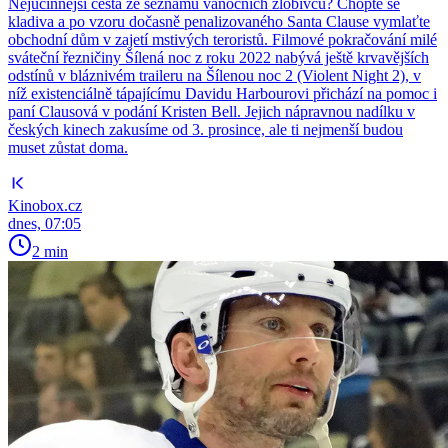
Nejúčinnější cesta ze seznamu vánočních zlobivců? Chopte se
kladiva a po vzoru dočasně penalizovaného Santa Clause vymlaťte
obchodní dům v zajetí mstivých teroristů. Filmové pokračování milé
sváteční řezničiny Šílená noc z roku 2022 nabývá ještě krvavějších
odstínů v bláznivém traileru na Šílenou noc 2 (Violent Night 2), v
níž existenciálně tápajícímu Davidu Harbourovi přichází na pomoc i
paní Clausová v podání Kristen Bell. Jejich nápravnou nadílku v
českých kinech zakusíme od 3. prosince, ale ti nejmenší budou
muset zůstat doma.
Kinobox.cz
dnes, 07:05
2 min