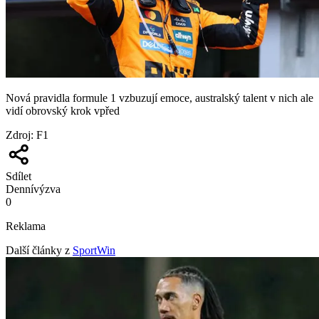
Nová pravidla formule 1 vzbuzují emoce, australský talent v nich ale
vidí obrovský krok vpřed
Zdroj
:
F1
Sdílet
Denní
výzva
0
Reklama
Další články z
SportWin