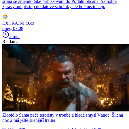
srpna se změnilo také přihlašování do Portálu občana. Samotné
zprávy ani přístup do datové schránky ale lidé neztrácejí.
EXTRAINFO.cz
dnes, 07:08
2 min
Reklama
Zlobidlo Santa peče teroristy v troubě a hledá smysl Vánoc. Šílená
noc 2 má ještě šílenější trailer