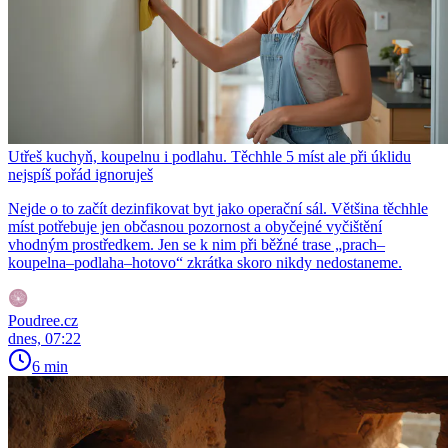
Utřeš kuchyň, koupelnu i podlahu. Těchhle 5 míst ale při úklidu
nejspíš pořád ignoruješ
Nejde o to začít dezinfikovat byt jako operační sál. Většina těchhle
míst potřebuje jen občasnou pozornost a obyčejné vyčištění
vhodným prostředkem. Jen se k nim při běžné trase „prach–
koupelna–podlaha–hotovo“ zkrátka skoro nikdy nedostaneme.
Poudree.cz
dnes, 07:22
6 min