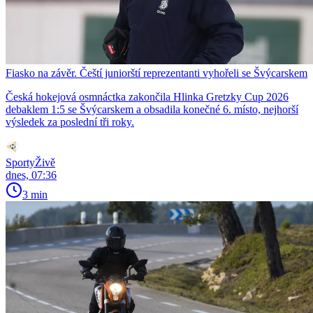
Fiasko na závěr. Čeští juniorští reprezentanti vyhořeli se Švýcarskem
Česká hokejová osmnáctka zakončila Hlinka Gretzky Cup 2026
debaklem 1:5 se Švýcarskem a obsadila konečné 6. místo, nejhorší
výsledek za poslední tři roky.
SportyŽivě
dnes, 07:36
3 min