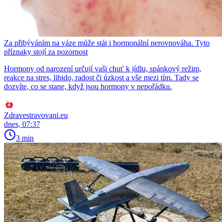
Za přibýváním na váze může stát i hormonální nerovnováha. Tyto
příznaky stojí za pozornost
Hormony od narození určují vaši chuť k jídlu, spánkový režim,
reakce na stres, libido, radost či úzkost a vše mezi tím. Tady se
dozvíte, co se stane, když jsou hormony v nepořádku.
Zdravestravovani.eu
dnes, 07:37
3 min