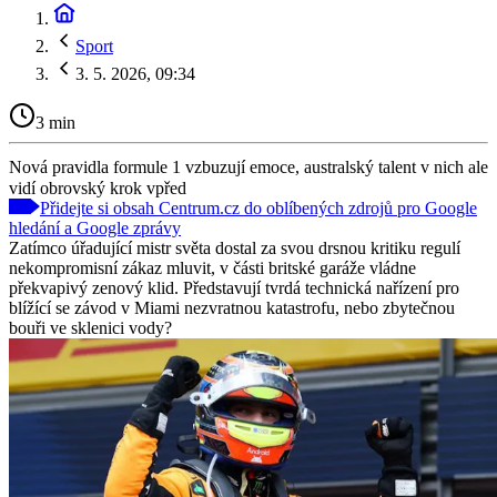
Sport
3. 5. 2026, 09:34
3 min
Nová pravidla formule 1 vzbuzují emoce, australský talent v nich ale
vidí obrovský krok vpřed
Přidejte si obsah Centrum.cz do oblíbených zdrojů pro Google
hledání a Google zprávy
Zatímco úřadující mistr světa dostal za svou drsnou kritiku regulí
nekompromisní zákaz mluvit, v části britské garáže vládne
překvapivý zenový klid. Představují tvrdá technická nařízení pro
blížící se závod v Miami nezvratnou katastrofu, nebo zbytečnou
bouři ve sklenici vody?