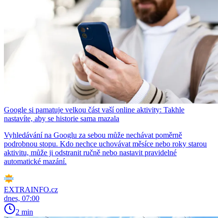
Google si pamatuje velkou část vaší online aktivity: Takhle
nastavíte, aby se historie sama mazala
Vyhledávání na Googlu za sebou může nechávat poměrně
podrobnou stopu. Kdo nechce uchovávat měsíce nebo roky starou
aktivitu, může ji odstranit ručně nebo nastavit pravidelné
automatické mazání.
EXTRAINFO.cz
dnes, 07:00
2 min