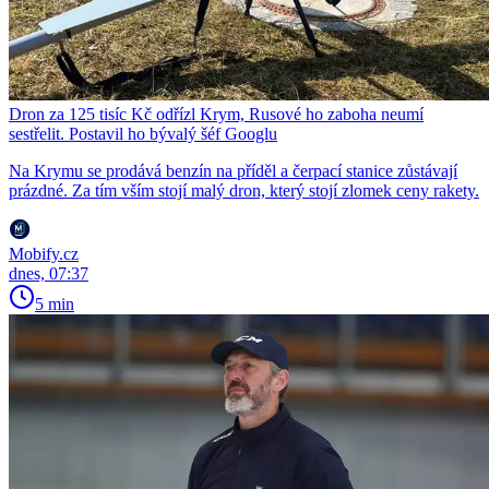
Dron za 125 tisíc Kč odřízl Krym, Rusové ho zaboha neumí
sestřelit. Postavil ho bývalý šéf Googlu
Na Krymu se prodává benzín na příděl a čerpací stanice zůstávají
prázdné. Za tím vším stojí malý dron, který stojí zlomek ceny rakety.
Mobify.cz
dnes, 07:37
5 min