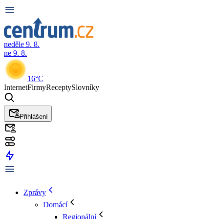
neděle 9. 8.
ne 9. 8.
16°C
Internet
Firmy
Recepty
Slovníky
Přihlášení
Zprávy
Domácí
Regionální