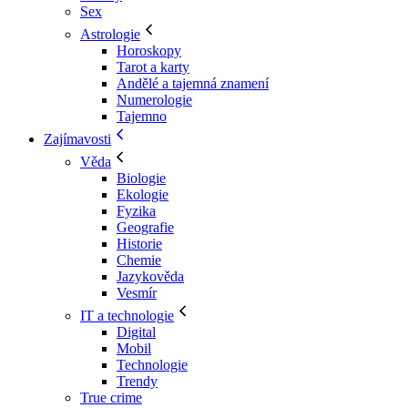
Sex
Astrologie
Horoskopy
Tarot a karty
Andělé a tajemná znamení
Numerologie
Tajemno
Zajímavosti
Věda
Biologie
Ekologie
Fyzika
Geografie
Historie
Chemie
Jazykověda
Vesmír
IT a technologie
Digital
Mobil
Technologie
Trendy
True crime