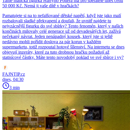
Tahle maličká figurka Harryho Pottera má pro sběratele dnes cenu
50 000 Kč. Nemá ji vaše dítě v hračkách?
Pamatujete si na to nefalšované dětské napětí, když jste jako malí
rozbalovali sladké překvapení a doufali, že uvnitř najdete tu
nejvzácnější figurku do své sbírky? Tento fenomén, který v našich
končinách milovaly celé generace už od devadesátých let, zažívá
nečekaný návrat. Jeden nenápadný kousek, který jste si ještě
nedávno mohli pořídit doslova za pár korun v každém
supermarketu, totiž rozpoutal hotové šílenství. Na internetu se dnes
objevují inzeráty, které za tuto drobnou hračku požadují až
statisícové částky. Máte tento novodobý poklad ve své sbírce i vy?
FAJNTIP.cz
dnes, 04:30
3 min