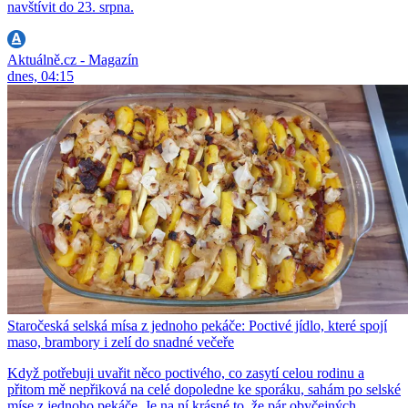
navštívit do 23. srpna.
Aktuálně.cz - Magazín
dnes, 04:15
Staročeská selská mísa z jednoho pekáče: Poctivé jídlo, které spojí
maso, brambory i zelí do snadné večeře
Když potřebuji uvařit něco poctivého, co zasytí celou rodinu a
přitom mě nepřiková na celé dopoledne ke sporáku, sahám po selské
míse z jednoho pekáče. Je na ní krásné to, že pár obyčejných