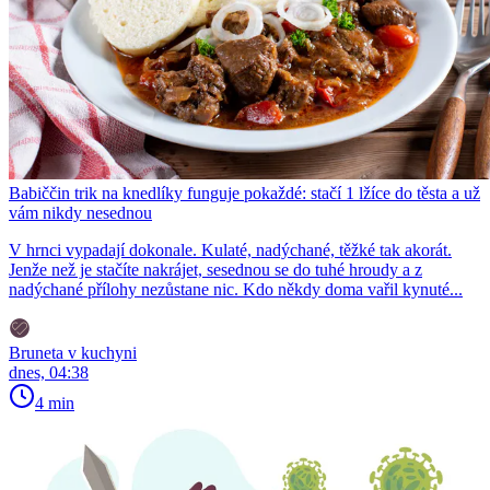
Babiččin trik na knedlíky funguje pokaždé: stačí 1 lžíce do těsta a už
vám nikdy nesednou
V hrnci vypadají dokonale. Kulaté, nadýchané, těžké tak akorát.
Jenže než je stačíte nakrájet, sesednou se do tuhé hroudy a z
nadýchané přílohy nezůstane nic. Kdo někdy doma vařil kynuté...
Bruneta v kuchyni
dnes, 04:38
4 min