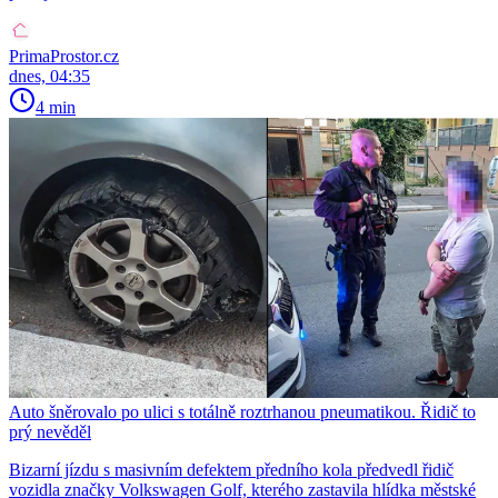
PrimaProstor.cz
dnes, 04:35
4 min
Auto šněrovalo po ulici s totálně roztrhanou pneumatikou. Řidič to
prý nevěděl
Bizarní jízdu s masivním defektem předního kola předvedl řidič
vozidla značky Volkswagen Golf, kterého zastavila hlídka městské