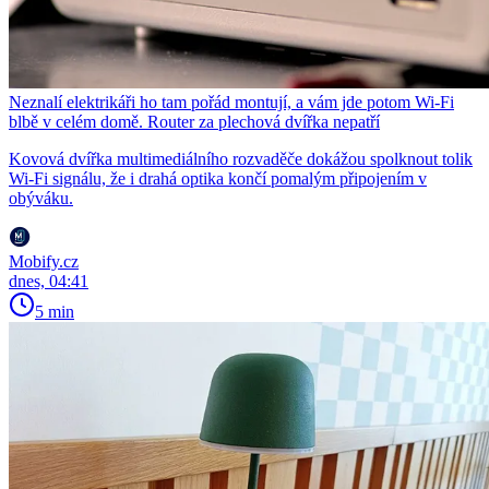
Neznalí elektrikáři ho tam pořád montují, a vám jde potom Wi-Fi
blbě v celém domě. Router za plechová dvířka nepatří
Kovová dvířka multimediálního rozvaděče dokážou spolknout tolik
Wi-Fi signálu, že i drahá optika končí pomalým připojením v
obýváku.
Mobify.cz
dnes, 04:41
5 min