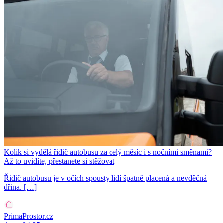
Kolik si vydělá řidič autobusu za celý měsíc i s nočními směnami?
Až to uvidíte, přestanete si stěžovat
Řidič autobusu je v očích spousty lidí špatně placená a nevděčná
dřina. […]
PrimaProstor.cz