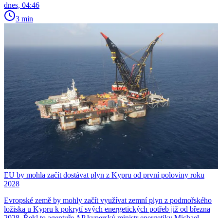
dnes, 04:46
3 min
EU by mohla začít dostávat plyn z Kypru od první poloviny roku
2028
Evropské země by mohly začít využívat zemní plyn z podmořského
ložiska u Kypru k pokrytí svých energetických potřeb již od března
2028. Řekl to agentuře AP kyperský ministr energetiky Michael