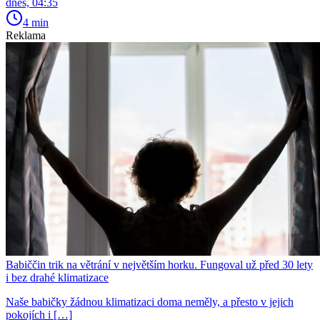
dnes, 04:35
4 min
Reklama
Babiččin trik na větrání v největším horku. Fungoval už před 30 lety
i bez drahé klimatizace
Naše babičky žádnou klimatizaci doma neměly, a přesto v jejich
pokojích i […]