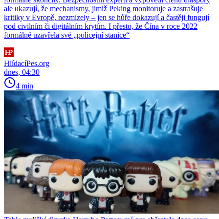
ale ukazují, že mechanismy, jimiž Peking monitoruje a zastrašuje
kritiky v Evropě, nezmizely – jen se hůře dokazují a častěji fungují
pod civilním či digitálním krytím. I přesto, že Čína v roce 2022
formálně uzavřela své „policejní stanice“
HlídacíPes.org
dnes, 04:30
4 min