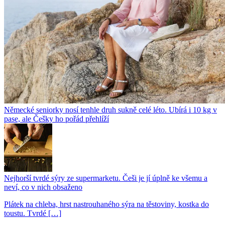
Německé seniorky nosí tenhle druh sukně celé léto. Ubírá i 10 kg v
pase, ale Češky ho pořád přehlíží
Nejhorší tvrdé sýry ze supermarketu. Češi je jí úplně ke všemu a
neví, co v nich obsaženo
Plátek na chleba, hrst nastrouhaného sýra na těstoviny, kostka do
toustu. Tvrdé […]