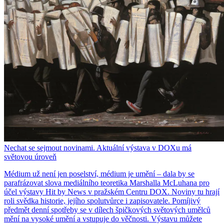
Nechat se sejmout novinami. Aktuální výstava v DOXu má
světovou úroveň
Médium už není jen poselství, médium je umění – dala by se
parafrázovat slova mediálního teoretika Marshalla McLuhana pro
účel výstavy Hit by News v pražském Centru DOX. Noviny tu hrají
roli svědka historie, jejího spolutvůrce i zapisovatele. Pomíjivý
předmět denní spotřeby se v dílech špičkových světových umělců
mění na vysoké umění a vstupuje do věčnosti. Výstavu můžete