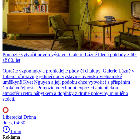
Pomozte vytvořit novou výstavu: Galerie Lázně hledá poklady z 60.
až 80. let
Oprašte vzpomínky a prohledejte půdy či chalupy. Galerie Lázně v
Liberci připravuje jedinečnou výstavu slovensko-vietnamské
umělkyně Kvet Nguyen a její podobu chce vytvořit i s přispěním
široké veřejnosti. Pomozte vdechnout expozici autentickou
atmosféru retro nábytkem a doplňky z druhé poloviny minulého
století.
Liberecká Drbna
dnes, 04:30
1 min
Reklama