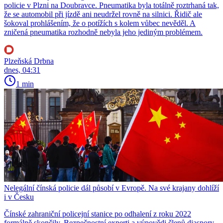
policie v Plzni na Doubravce. Pneumatika byla totálně roztrhaná tak,
že se automobil při jízdě ani neudržel rovně na silnici. Řidič ale
šokoval prohlášením, že o potížích s kolem vůbec nevěděl. A
zničená pneumatika rozhodně nebyla jeho jediným problémem.
Plzeňská Drbna
dnes, 04:31
1 min
Nelegální čínská policie dál působí v Evropě. Na své krajany dohlíží
i v Česku
Čínské zahraniční policejní stanice po odhalení z roku 2022
formálně skončily. Bezpečnostní experti a výpovědi členů diaspory