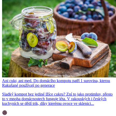
Ani cukr, ani med. Do domácího kompotu patří 1 surovina, kterou
Rakušané používají po generace
Sladký kompot bez jediné lžíce cukru? Zní to jako protimluv, přesto
to v mnoha domácnostech funguje léta. V rakouských i českých
kuchyních se dědí trik, díky kterému ovoce ve sklenici...