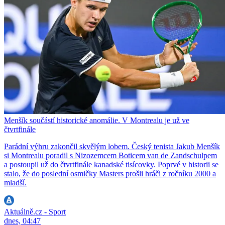
Menšík součástí historické anomálie. V Montrealu je už ve
čtvrtfinále
Parádní výhru zakončil skvělým lobem. Český tenista Jakub Menšík
si Montrealu poradil s Nizozemcem Boticem van de Zandschulpem
a postoupil už do čtvrtfinále kanadské tisícovky. Poprvé v historii se
stalo, že do poslední osmičky Masters prošli hráči z ročníku 2000 a
mladší.
Aktuálně.cz - Sport
dnes, 04:47