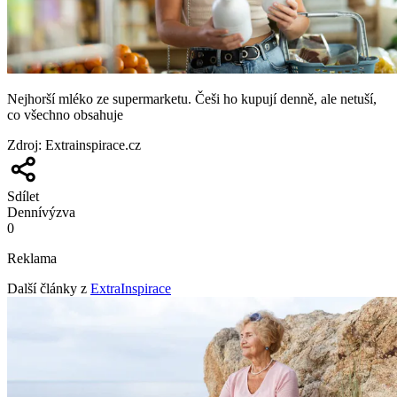
Nejhorší mléko ze supermarketu. Češi ho kupují denně, ale netuší,
co všechno obsahuje
Zdroj
:
Extrainspirace.cz
Sdílet
Denní
výzva
0
Reklama
Další články z
ExtraInspirace