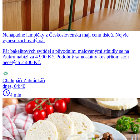
Nenápadné lampičky z Československa mají cenu tisíců. Nejvíc
vynese zachovalý pár
Pár bakelitových svítidel s původními malovanými stínidly se na
Aukru nabízí za 4 990 Kč. Podobný samostatný kus přitom stojí
necelých 2 400 Kč.
Chalupáři-Zahrádkáři
dnes, 04:40
4 min