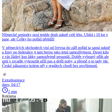
Německé seniorky nosí tenhle druh sukně celé léto. Ubírá i 10 kg v
pase, ale Češky ho pořád přehlíží
V německých obchodech visí od června do září pořád ta samá sukně
a ženy po šedesátce ji tam berou jako letní samozřejmost. Deset kilo
z vás žádný kus látky samozřejmě nesundá. Dobře vybraný střih ale
umí v zrcadle vykouzlit užší pas a delší nohy, a přesně o to tady jde.
České zákaznice kolem něj v regálech chodí bez povšimnutí.
ExtraInspirace
dnes, 04:17
2 min
Reklama