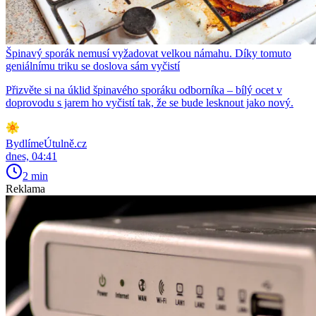
Špinavý sporák nemusí vyžadovat velkou námahu. Díky tomuto
geniálnímu triku se doslova sám vyčistí
Přizvěte si na úklid špinavého sporáku odborníka – bílý ocet v
doprovodu s jarem ho vyčistí tak, že se bude lesknout jako nový.
BydlímeÚtulně.cz
dnes, 04:41
2 min
Reklama