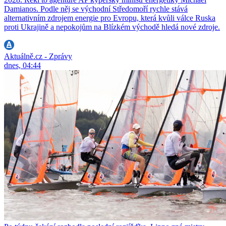
Damianos. Podle něj se východní Středomoří rychle stává
alternativním zdrojem energie pro Evropu, která kvůli válce Ruska
proti Ukrajině a nepokojům na Blízkém východě hledá nové zdroje.
Aktuálně.cz - Zprávy
dnes, 04:44