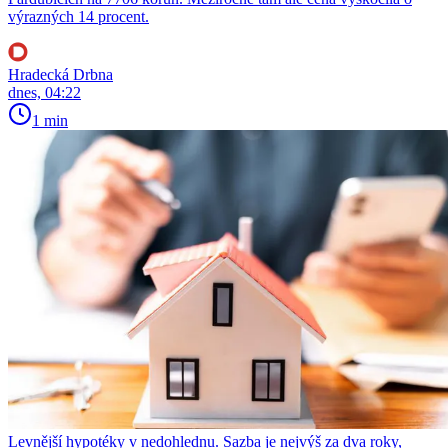
výrazných 14 procent.
Hradecká Drbna
dnes, 04:22
1 min
Levnější hypotéky v nedohlednu. Sazba je nejvýš za dva roky,