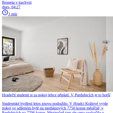
Bruneta v kuchyni
dnes, 04:27
3 min
Hradečtí studenti si za pokoj lehce připlatí. V Pardubicích je to horší
Studentské bydlení letos znovu podražilo. V Hradci Králové vyjde
pokoj ve sdíleném bytě na mediánových 7750 korun měsíčně, v
Pardubicích na 7706 korun. Meziročně tam ale cena vyskočila o