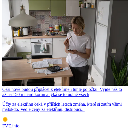
Češi nově budou připlácet k elektřině i tuhle položku. Vyjde nás to
až na 150 miliard korun a týká se to úplně všech
Účty za elektřinu čeká v příštích letech změna, které si zatím všiml
málokdo. Vedle ceny za elektřinu, distribuci...
FVE.info