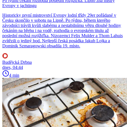
Po týdnu čekání rozhodla poslední rozjížďka. Lipno zná mistry
Evropy v jachtingu
Historicky první mistrovství Evropy lodní třídy 29er pořádané v
Česku skončilo v sobotu na Lipně. Po týdnu, během kterého
závodníci trávili kvůli slabému a nestabilnímu větru dlouhé hodiny
čekáním na břehu i na vodě, rozhodla o evropském titulu až
poslední možná rozjížďka. Nizozemci Felix Mulder a Thom Lahuis
zvítězili o jediný bod. Nejlepší česká posádka Jakub Lojka a
Dominik Szmaragowski obsadila 19. místo.
Budějcká Drbna
dnes, 04:44
4 min