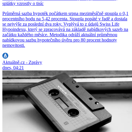
splátky vzrostly o tisíc
Průměrná sazba hypoték počátkem srpna meziměsíčně stoupla o 0,1
procentního bodu na 5,42 procenta. Stoupla popáté v řadě a dostala
se nejvýše za poslední dva roky. Vyplývá to z údajů Swiss Life
Hypoindexu, který se zpracovává na základě nabídkových sazeb na
začátku každého měsíce. Metodika odráží aktuální průměrnou
nabídkovou sazbu hypotečního úvěru pro 80 procent hodnoty
nemovitosti.
Aktuálně.cz - Zprávy
dnes, 04:21