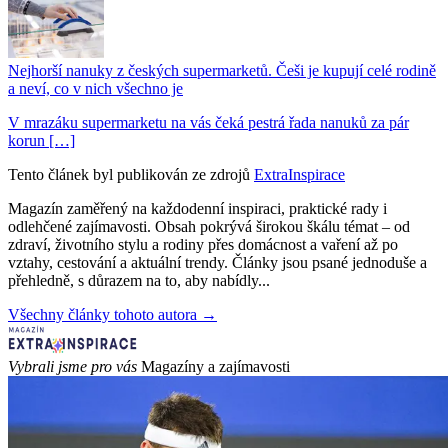
Nejhorší nanuky z českých supermarketů. Češi je kupují celé rodině
a neví, co v nich všechno je
V mrazáku supermarketu na vás čeká pestrá řada nanuků za pár
korun […]
Tento článek byl publikován ze zdrojů
ExtraInspirace
Magazín zaměřený na každodenní inspiraci, praktické rady i
odlehčené zajímavosti. Obsah pokrývá širokou škálu témat – od
zdraví, životního stylu a rodiny přes domácnost a vaření až po
vztahy, cestování a aktuální trendy. Články jsou psané jednoduše a
přehledně, s důrazem na to, aby nabídly...
Všechny články tohoto autora →
Vybrali jsme pro vás
Magazíny a zajímavosti