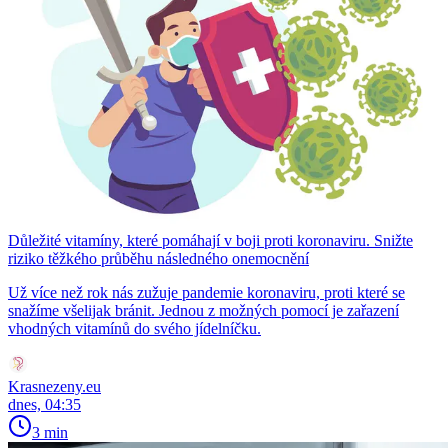
Důležité vitamíny, které pomáhají v boji proti koronaviru. Snižte
riziko těžkého průběhu následného onemocnění
Už více než rok nás zužuje pandemie koronaviru, proti které se
snažíme všelijak bránit. Jednou z možných pomocí je zařazení
vhodných vitamínů do svého jídelníčku.
Krasnezeny.eu
dnes, 04:35
3 min