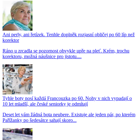
Ani perly, ani řetízek. Tenhle doplněk rozjasní obličej po 60 líp než
korektor
Ráno u zrcadla se pozornost obvykle upře na pleť. Krém, trochu
korektoru, možná náušnice pro jistotu....
Tyhle boty nosí každá Francouzka po 60. Nohy v nich vypadají o
10 let mladší, ale české seniorky je odmítají
Deset let vám žádná bota neubere. Existuje ale jeden pár, po kterém
Pařížanky po šedesátce sahají skoro...