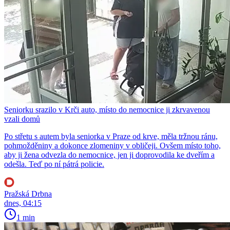
Seniorku srazilo v Krči auto, místo do nemocnice ji zkrvavenou
vzali domů
Po střetu s autem byla seniorka v Praze od krve, měla tržnou ránu,
pohmožděniny a dokonce zlomeniny v obličeji. Ovšem místo toho,
aby ji žena odvezla do nemocnice, jen ji doprovodila ke dveřím a
odešla. Teď po ní pátrá policie.
Pražská Drbna
dnes, 04:15
1 min