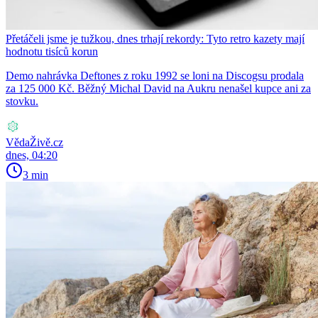
Přetáčeli jsme je tužkou, dnes trhají rekordy: Tyto retro kazety mají
hodnotu tisíců korun
Demo nahrávka Deftones z roku 1992 se loni na Discogsu prodala
za 125 000 Kč. Běžný Michal David na Aukru nenašel kupce ani za
stovku.
VědaŽivě.cz
dnes, 04:20
3 min