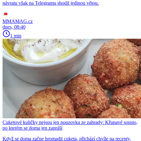
návratu však na Telegramu shodil jedinou větou.
MMAMAG.cz
dnes, 08:40
1 min
Cuketové kuličky nejsou jen nouzovka ze zahrady: Křupavé sousto,
po kterém se doma jen zapráší
Když se doma začne hromadit cuketa, přichází chvíle na recepty,