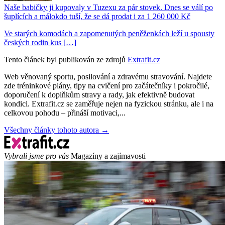
Naše babičky ji kupovaly v Tuzexu za pár stovek. Dnes se válí po
šuplících a málokdo tuší, že se dá prodat i za 1 260 000 Kč
Ve starých komodách a zapomenutých peněženkách leží u spousty
českých rodin kus […]
Tento článek byl publikován ze zdrojů
Extrafit.cz
Web věnovaný sportu, posilování a zdravému stravování. Najdete
zde tréninkové plány, tipy na cvičení pro začátečníky i pokročilé,
doporučení k doplňkům stravy a rady, jak efektivně budovat
kondici. Extrafit.cz se zaměřuje nejen na fyzickou stránku, ale i na
celkovou pohodu – přináší motivaci,...
Všechny články tohoto autora →
Vybrali jsme pro vás
Magazíny a zajímavosti