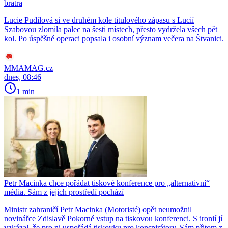
bratra
Lucie Pudilová si ve druhém kole titulového zápasu s Lucií
Szabovou zlomila palec na šesti místech, přesto vydržela všech pět
kol. Po úspěšné operaci popsala i osobní význam večera na Štvanici.
MMAMAG.cz
dnes, 08:46
1 min
Petr Macinka chce pořádat tiskové konference pro „alternativní“
média. Sám z jejich prostředí pochází
Ministr zahraničí Petr Macinka (Motoristé) opět neumožnil
novinářce Zdislavě Pokorné vstup na tiskovou konferenci. S ironií jí
vzkázal, že pro ni uspořádá tiskovku pro konspirátory. Sám přitom z