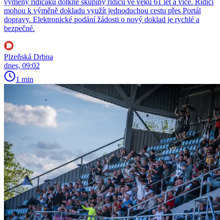
výměny řidičáku dotkne skupiny řidičů ve věku 61 let a více. Řidiči
mohou k výměně dokladu využít jednoduchou cestu přes Portál
dopravy. Elektronické podání žádosti o nový doklad je rychlé a
bezpečné.
Plzeňská Drbna
dnes, 09:02
1 min