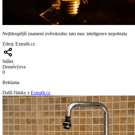
Nejhloupější znamení zvěrokruhu: tato moc inteligence nepobrala
Zdroj
:
Extrafit.cz
Sdílet
Denní
výzva
0
Reklama
Další články z
Extrafit.cz