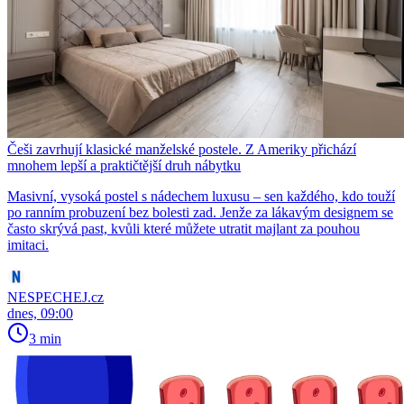
Češi zavrhují klasické manželské postele. Z Ameriky přichází
mnohem lepší a praktičtější druh nábytku
Masivní, vysoká postel s nádechem luxusu – sen každého, kdo touží
po ranním probuzení bez bolesti zad. Jenže za lákavým designem se
často skrývá past, kvůli které můžete utratit majlant za pouhou
imitaci.
NESPECHEJ.cz
dnes, 09:00
3 min