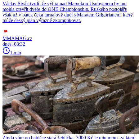
Václav Sivák tvrdí, že výhra nad Mamukou Usubyanem by mu
mohla otevřít dveře do ONE Championship. Ruského postojáře
však už v pátek čeká turnajový duel s Maratem Grigorianem, který
může český plán výrazně zkomplikovat.
MMAMAG.cz
dnes, 08:32
1 min
Zbyla vám po babičce stará žehlička. 3000 Kč je minimum, za které