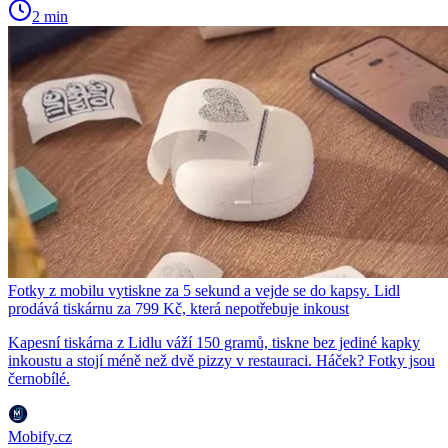
2 min
Fotky z mobilu vytiskne za 5 sekund a vejde se do kapsy. Lidl
prodává tiskárnu za 799 Kč, která nepotřebuje inkoust
Kapesní tiskárna z Lidlu váží 150 gramů, tiskne bez jediné kapky
inkoustu a stojí méně než dvě pizzy v restauraci. Háček? Fotky jsou
černobílé.
Mobify.cz