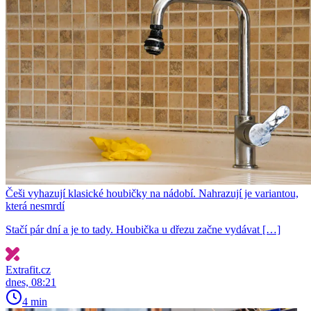
Češi vyhazují klasické houbičky na nádobí. Nahrazují je variantou,
která nesmrdí
Stačí pár dní a je to tady. Houbička u dřezu začne vydávat […]
Extrafit.cz
dnes, 08:21
4 min