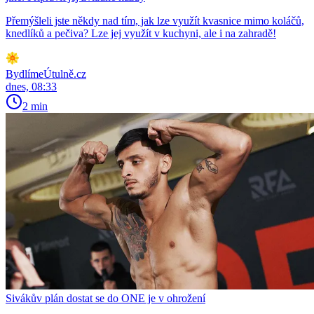
Přemýšleli jste někdy nad tím, jak lze využít kvasnice mimo koláčů,
knedlíků a pečiva? Lze jej využít v kuchyni, ale i na zahradě!
BydlímeÚtulně.cz
dnes, 08:33
2 min
Sivákův plán dostat se do ONE je v ohrožení