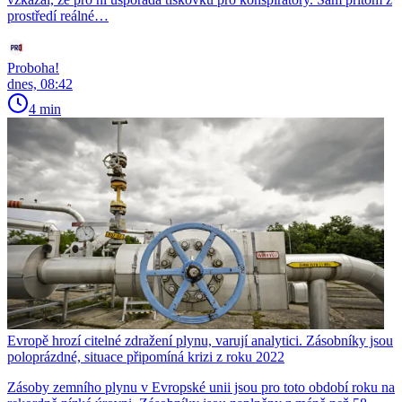
prostředí reálné…
Proboha!
dnes, 08:42
4 min
Evropě hrozí citelné zdražení plynu, varují analytici. Zásobníky jsou
poloprázdné, situace připomíná krizi z roku 2022
Zásoby zemního plynu v Evropské unii jsou pro toto období roku na