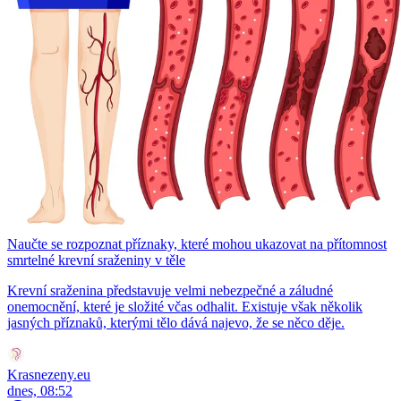
Naučte se rozpoznat příznaky, které mohou ukazovat na přítomnost
smrtelné krevní sraženiny v těle
Krevní sraženina představuje velmi nebezpečné a záludné
onemocnění, které je složité včas odhalit. Existuje však několik
jasných příznaků, kterými tělo dává najevo, že se něco děje.
Krasnezeny.eu
dnes, 08:52