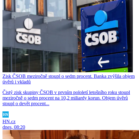
Zisk ČSOB meziročně stoupl o sedm procent. Banka zvýšila objem
úvěrů i vkladů
Čistý zisk skupiny ČSOB v prvním pololetí letošního roku stoupl
meziročně o sedm procent na 10,2 miliardy korun. Objem úvěrů
stoupl o devět procent...
HN.cz
dnes, 08:20