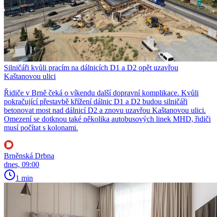
Silničáři kvůli pracím na dálnicích D1 a D2 opět uzavřou
Kaštanovou ulici
Řidiče v Brně čeká o víkendu další dopravní komplikace. Kvůli
pokračující přestavbě křížení dálnic D1 a D2 budou silničáři
betonovat most nad dálnicí D2 a znovu uzavřou Kaštanovou ulici.
Omezení se dotknou také několika autobusových linek MHD, řidiči
musí počítat s kolonami.
Brněnská Drbna
dnes, 09:00
1 min