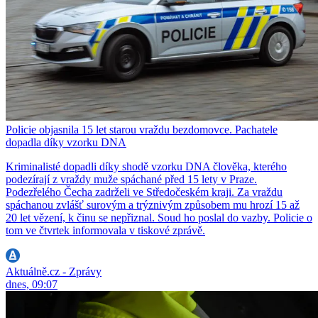
Policie objasnila 15 let starou vraždu bezdomovce. Pachatele
dopadla díky vzorku DNA
Kriminalisté dopadli díky shodě vzorku DNA člověka, kterého
podezírají z vraždy muže spáchané před 15 lety v Praze.
Podezřelého Čecha zadrželi ve Středočeském kraji. Za vraždu
spáchanou zvlášť surovým a trýznivým způsobem mu hrozí 15 až
20 let vězení, k činu se nepřiznal. Soud ho poslal do vazby. Policie o
tom ve čtvrtek informovala v tiskové zprávě.
Aktuálně.cz - Zprávy
dnes, 09:07