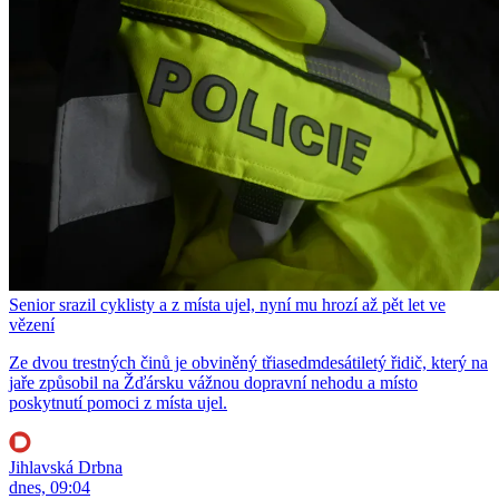
Senior srazil cyklisty a z místa ujel, nyní mu hrozí až pět let ve
vězení
Ze dvou trestných činů je obviněný třiasedmdesátiletý řidič, který na
jaře způsobil na Žďársku vážnou dopravní nehodu a místo
poskytnutí pomoci z místa ujel.
Jihlavská Drbna
dnes, 09:04