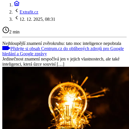
Extrafit.cz
12. 12. 2025, 08:31
2 min
Nejhloupější znamení zvěrokruhu: tato moc inteligence nepobrala
Přidejte si obsah Centrum.cz do oblíbených zdrojů pro Google
hledání a Google zprávy
Jedinečnost znamení nespočívá jen v jejich vlastnostech, ale také
inteligenci, která úzce souvisí […]