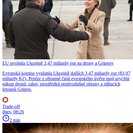
EU uvolnila Ukrajině 3,47 miliardy eur na drony a Gripeny
Evropská komise vyplatila Ukrajině dalších 3,47 miliardy eur (83,97
miliardy Kč). Peníze z obranné části evropského úvěru mají urychlit
nákup dronů, raket, prostředků protivzdušné obrany a stíhacích
letounů Gripen.
Trade-off
dnes, 08:26
2 min