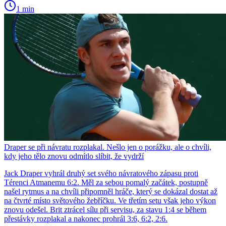
1 min
Draper se při návratu rozplakal. Nešlo jen o porážku, ale o chvíli,
kdy jeho tělo znovu odmítlo slíbit, že vydrží
Jack Draper vyhrál druhý set svého návratového zápasu proti
Térenci Atmanemu 6:2. Měl za sebou pomalý začátek, postupně
našel rytmus a na chvíli připomněl hráče, který se dokázal dostat až
na čtvrté místo světového žebříčku. Ve třetím setu však jeho výkon
znovu odešel. Brit ztrácel sílu při servisu, za stavu 1:4 se během
přestávky rozplakal a nakonec prohrál 3:6, 6:2, 2:6.