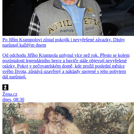
Po Jiřím Krampolovi zůstal pokojík i nevyřešené závazky. Dluhy
narůstají každým dnem
Od odchodu Jiřího Krampola uplynul více než rok. Přesto se kolem
pozůstalosti legendárního herce a baviče stále objevují nevyřešené
otázky. Pokoj v pečovatelském domě, kde prožil poslední měsíce
svého života, zůstává uzavřený a náklady spojené s jeho pobytem
dál narůstají.
Žena.cz
dnes, 08:30