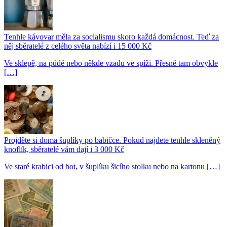
Tenhle kávovar měla za socialismu skoro každá domácnost. Teď za
něj sběratelé z celého světa nabízí i 15 000 Kč
Ve sklepě, na půdě nebo někde vzadu ve spíži. Přesně tam obvykle
[…]
Projděte si doma šuplíky po babičce. Pokud najdete tenhle skleněný
knoflík, sběratelé vám dají i 3 000 Kč
Ve staré krabici od bot, v šuplíku šicího stolku nebo na kartonu […]