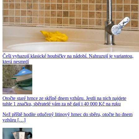
Češi vyhazují klasické houbičky na nádobí. Nahrazují je variantou,
která nesmrdí
Otočte staré hrnce ze skříně dnem vzhůru. Jestli na nich najdete
tuhle 1 značku, sběratelé vám za ně dají i 40 000 Kč na ruku
Než příště hodíte otlučený litinový hrnec do sběru, otočte ho dnem
vzhůru […]