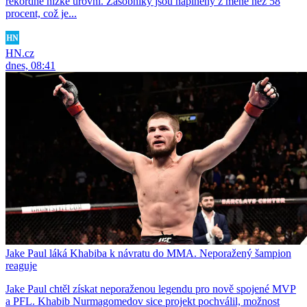
rekordně nízké úrovni. Zásobníky jsou naplněny z méně než 58
procent, což je...
HN.cz
dnes, 08:41
Jake Paul láká Khabiba k návratu do MMA. Neporažený šampion
reaguje
Jake Paul chtěl získat neporaženou legendu pro nově spojené MVP
a PFL. Khabib Nurmagomedov sice projekt pochválil, možnost