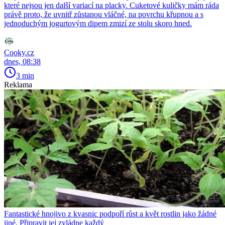
které nejsou jen další variací na placky. Cuketové kuličky mám ráda
právě proto, že uvnitř zůstanou vláčné, na povrchu křupnou a s
jednoduchým jogurtovým dipem zmizí ze stolu skoro hned.
Cooky.cz
dnes, 08:38
3 min
Reklama
Fantastické hnojivo z kvasnic podpoří růst a květ rostlin jako žádné
jiné. Připravit jej zvládne každý