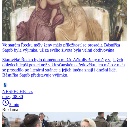
Ve starém Řecku měly ženy málo příležitostí se prosadit. Básnířka
Sapfó byla výjimka, už za svého života byla velmi obdivována
Starověké Řecko bylo doménou mužů. Ačkoliv ženy měly v jistých
ohledech lepší pozici než v křesťanském středověku, jen málo z nich
se prosadilo po literární stránce a jejich jména znají i dnešní lidé.
Básnířka Sapfó představuje výjimku.
NESPECHEJ.cz
dnes, 08:30
3 min
Reklama