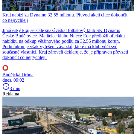
Kraj nabízí za Dynamo 32,55 milionu. Převod akcií chce dokončit
co nejrychleji
Jihočeský kraj se stále snaží získat fotbslový klub SK Dynamo
České Budějovice. Majitelce klubu Nnece Ede předložil oficiální
nabídku na odkup většinového podílu za 32,55 milionu korun.
Podmínkou je však vyřešení závazků, které má klub vůči své
současné vlastnici. Kraj zároveň deklaruje, že je připraven převzetí
dokončit co nejrychleji.
Budějcká Drbna
dnes, 09:02
3 min
Reklama