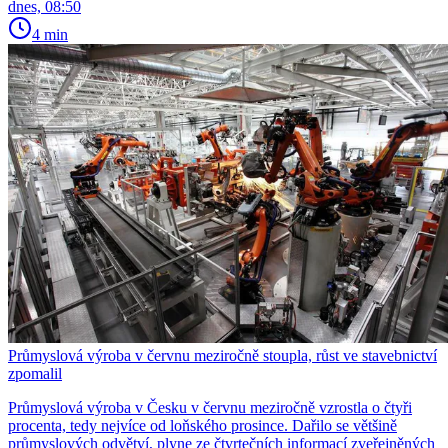
dnes, 08:50
4 min
Průmyslová výroba v červnu meziročně stoupla, růst ve stavebnictví
zpomalil
Průmyslová výroba v Česku v červnu meziročně vzrostla o čtyři
procenta, tedy nejvíce od loňského prosince. Dařilo se většině
průmyslových odvětví, plyne ze čtvrtečních informací zveřejněných