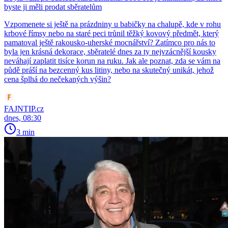
byste ji měli prodat sběratelům
Vzpomenete si ještě na prázdniny u babičky na chalupě, kde v rohu
krbové římsy nebo na staré peci trůnil těžký kovový předmět, který
pamatoval ještě rakousko-uherské mocnářství? Zatímco pro nás to
byla jen krásná dekorace, sběratelé dnes za ty nejvzácnější kousky
neváhají zaplatit tisíce korun na ruku. Jak ale poznat, zda se vám na
půdě práší na bezcenný kus litiny, nebo na skutečný unikát, jehož
cena šplhá do nečekaných výšin?
FAJNTIP.cz
dnes, 08:30
3 min