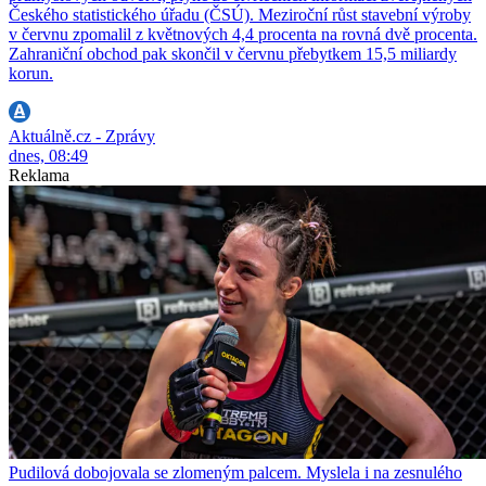
Českého statistického úřadu (ČSÚ). Meziroční růst stavební výroby
v červnu zpomalil z květnových 4,4 procenta na rovná dvě procenta.
Zahraniční obchod pak skončil v červnu přebytkem 15,5 miliardy
korun.
Aktuálně.cz - Zprávy
dnes, 08:49
Reklama
Pudilová dobojovala se zlomeným palcem. Myslela i na zesnulého