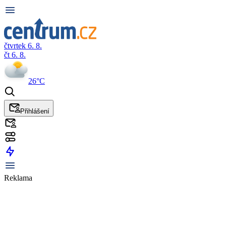
čtvrtek 6. 8.
čt 6. 8.
26°C
Přihlášení
Reklama