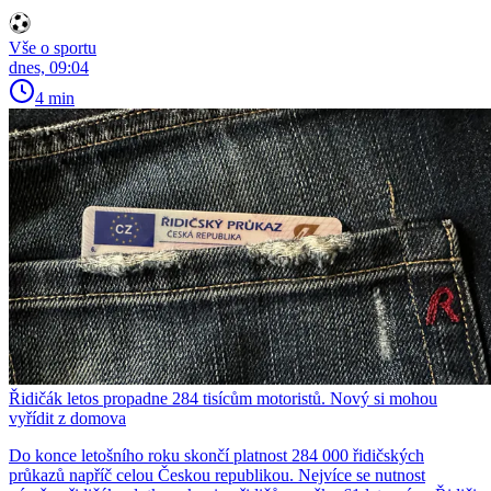
Vše o sportu
dnes, 09:04
4 min
Řidičák letos propadne 284 tisícům motoristů. Nový si mohou
vyřídit z domova
Do konce letošního roku skončí platnost 284 000 řidičských
průkazů napříč celou Českou republikou. Nejvíce se nutnost