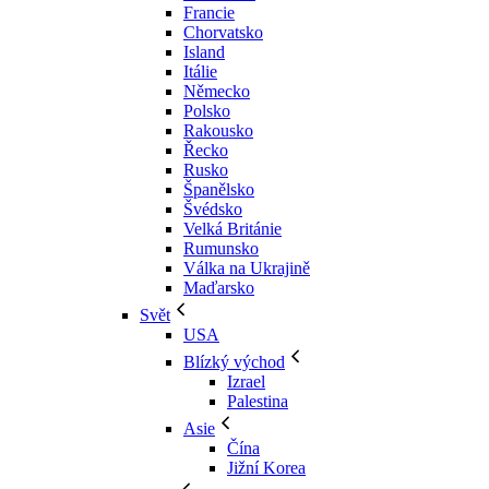
Francie
Chorvatsko
Island
Itálie
Německo
Polsko
Rakousko
Řecko
Rusko
Španělsko
Švédsko
Velká Británie
Rumunsko
Válka na Ukrajině
Maďarsko
Svět
USA
Blízký východ
Izrael
Palestina
Asie
Čína
Jižní Korea