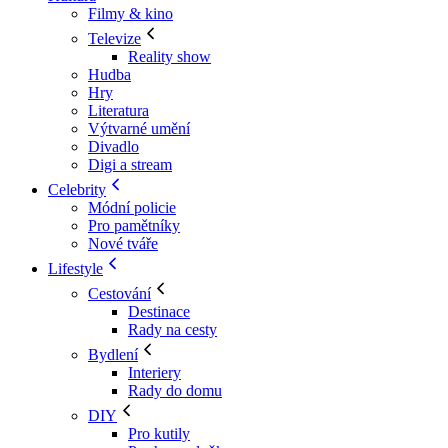
Filmy & kino
Televize
Reality show
Hudba
Hry
Literatura
Výtvarné umění
Divadlo
Digi a stream
Celebrity
Módní policie
Pro pamětníky
Nové tváře
Lifestyle
Cestování
Destinace
Rady na cesty
Bydlení
Interiery
Rady do domu
DIY
Pro kutily