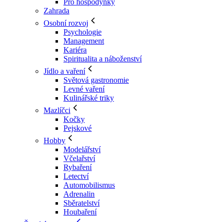
Pro hospodyňky
Zahrada
Osobní rozvoj
Psychologie
Management
Kariéra
Spiritualita a náboženství
Jídlo a vaření
Světová gastronomie
Levné vaření
Kulinářské triky
Mazlíčci
Kočky
Pejskové
Hobby
Modelářství
Včelařství
Rybaření
Letectví
Automobilismus
Adrenalin
Sběratelství
Houbaření