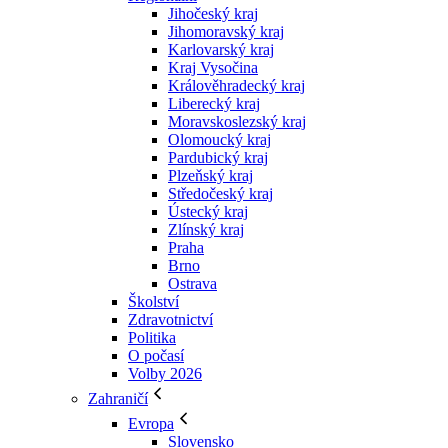
Jihočeský kraj
Jihomoravský kraj
Karlovarský kraj
Kraj Vysočina
Králověhradecký kraj
Liberecký kraj
Moravskoslezský kraj
Olomoucký kraj
Pardubický kraj
Plzeňský kraj
Středočeský kraj
Ústecký kraj
Zlínský kraj
Praha
Brno
Ostrava
Školství
Zdravotnictví
Politika
O počasí
Volby 2026
Zahraničí
Evropa
Slovensko