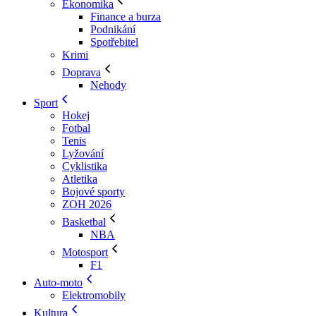
Ekonomika
Finance a burza
Podnikání
Spotřebitel
Krimi
Doprava
Nehody
Sport
Hokej
Fotbal
Tenis
Lyžování
Cyklistika
Atletika
Bojové sporty
ZOH 2026
Basketbal
NBA
Motosport
F1
Auto-moto
Elektromobily
Kultura