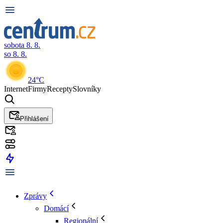
sobota 8. 8.
so 8. 8.
24°C
Internet
Firmy
Recepty
Slovníky
Přihlášení
Zprávy
Domácí
Regionální