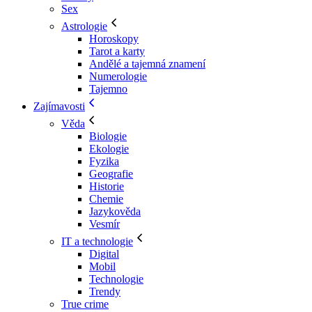
Sex
Astrologie
Horoskopy
Tarot a karty
Andělé a tajemná znamení
Numerologie
Tajemno
Zajímavosti
Věda
Biologie
Ekologie
Fyzika
Geografie
Historie
Chemie
Jazykověda
Vesmír
IT a technologie
Digital
Mobil
Technologie
Trendy
True crime