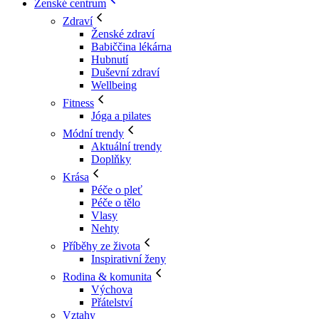
Ženské centrum
Zdraví
Ženské zdraví
Babiččina lékárna
Hubnutí
Duševní zdraví
Wellbeing
Fitness
Jóga a pilates
Módní trendy
Aktuální trendy
Doplňky
Krása
Péče o pleť
Péče o tělo
Vlasy
Nehty
Příběhy ze života
Inspirativní ženy
Rodina & komunita
Výchova
Přátelství
Vztahy