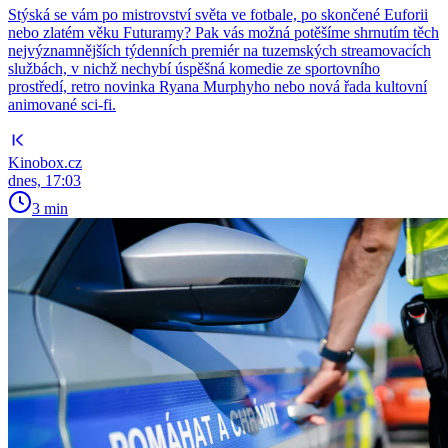
Stýská se vám po mistrovství světa ve fotbale, po skončené Euforii
nebo zlatém věku Futuramy? Pak vás možná potěšíme shrnutím těch
nejvýznamnějších týdenních premiér na tuzemských streamovacích
službách, v nichž nechybí úspěšná komedie ze sportovního
prostředí, retro novinka Ryana Murphyho nebo nová řada kultovní
animované sci-fi.
Kinobox.cz
dnes, 17:03
3 min