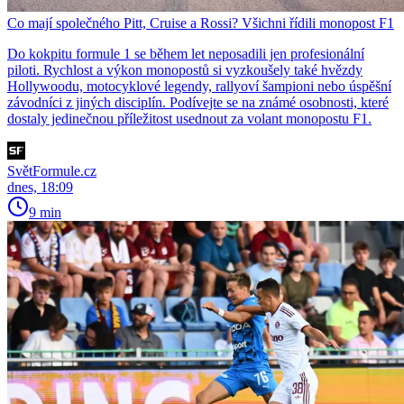
Co mají společného Pitt, Cruise a Rossi? Všichni řídili monopost F1
Do kokpitu formule 1 se během let neposadili jen profesionální
piloti. Rychlost a výkon monopostů si vyzkoušely také hvězdy
Hollywoodu, motocyklové legendy, rallyoví šampioni nebo úspěšní
závodníci z jiných disciplín. Podívejte se na známé osobnosti, které
dostaly jedinečnou příležitost usednout za volant monopostu F1.
SvětFormule.cz
dnes, 18:09
9 min