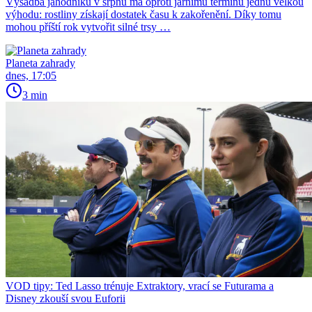
Výsadba jahodníků v srpnu má oproti jarnímu termínu jednu velkou
výhodu: rostliny získají dostatek času k zakořenění. Díky tomu
mohou příští rok vytvořit silné trsy …
Planeta zahrady
dnes, 17:05
3 min
VOD tipy: Ted Lasso trénuje Extraktory, vrací se Futurama a
Disney zkouší svou Euforii