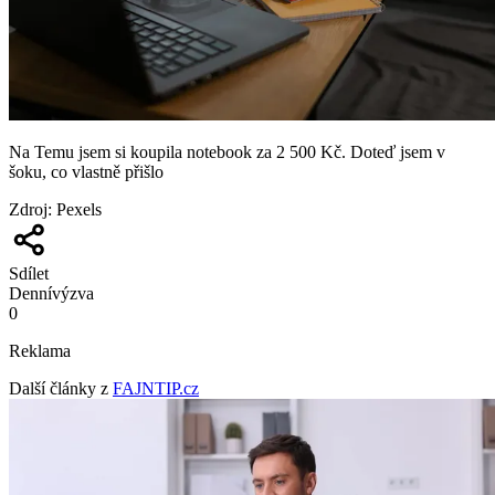
Na Temu jsem si koupila notebook za 2 500 Kč. Doteď jsem v
šoku, co vlastně přišlo
Zdroj
:
Pexels
Sdílet
Denní
výzva
0
Reklama
Další články z
FAJNTIP.cz