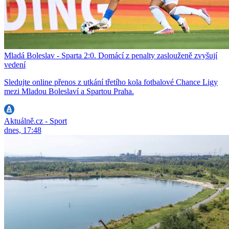
Mladá Boleslav - Sparta 2:0. Domácí z penalty zaslouženě zvyšují
vedení
Sledujte online přenos z utkání třetího kola fotbalové Chance Ligy
mezi Mladou Boleslaví a Spartou Praha.
Aktuálně.cz - Sport
dnes, 17:48