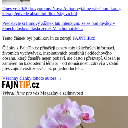
Dnes ve 20:30 to vypukne. Nova Action vytáhne válečnou ikonu,
která předvede absolutní filmařský vrchol
Představte si filmový zážitek tak intenzivní, že se pod diváky v
kinech doslova třásla země. V tichomořské...
Tento článek byl publikován ze zdrojů
FAJNTIP.cz
Články z FajnTip.cz přinášejí pestrý mix užitečných informací,
životních vychytávek, inspirativních postřehů i oddechového
obsahu, který čtenáře nejen pobaví, ale často i překvapí. Obsah je
zaměřen na každodenní témata – od domácnosti, zdraví a vztahů
přes zajímavosti ze světa až po jednoduché...
Všechny články tohoto autora →
Vybrali jsme pro vás
Magazíny a zajímavosti