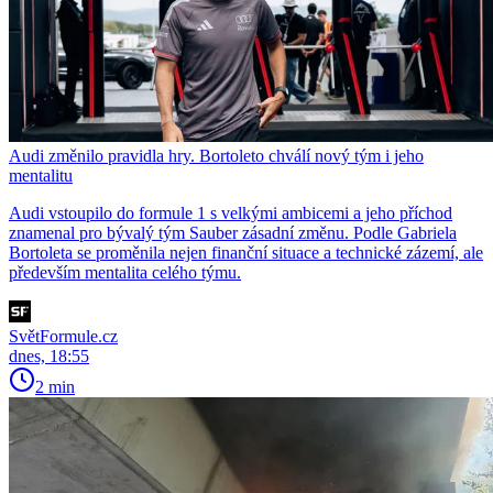
Audi změnilo pravidla hry. Bortoleto chválí nový tým i jeho
mentalitu
Audi vstoupilo do formule 1 s velkými ambicemi a jeho příchod
znamenal pro bývalý tým Sauber zásadní změnu. Podle Gabriela
Bortoleta se proměnila nejen finanční situace a technické zázemí, ale
především mentalita celého týmu.
SvětFormule.cz
dnes, 18:55
2 min