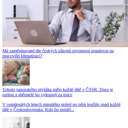
Má zaměstnavatel dle českých zákonů povinnost instalovat na
pracovišti klimatizaci?
Tohoto japonského plyšáka mělo každé dítě v ČSSR. Dnes je
raritou a sběratelé ho vykupují za tisíce
V osmdesátých letech minulého století po něm toužilo snad každé
dítě v Československu. Kdo ho neměl...