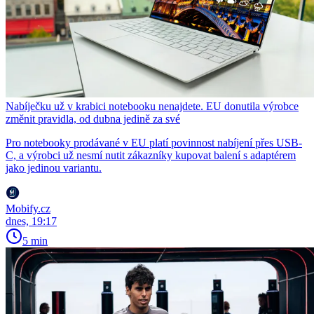
Nabíječku už v krabici notebooku nenajdete. EU donutila výrobce
změnit pravidla, od dubna jedině za své
Pro notebooky prodávané v EU platí povinnost nabíjení přes USB-
C, a výrobci už nesmí nutit zákazníky kupovat balení s adaptérem
jako jedinou variantu.
Mobify.cz
dnes, 19:17
5 min