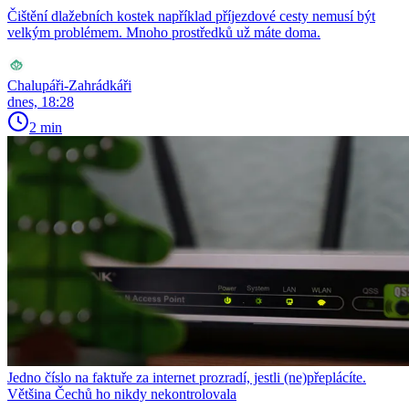
Čištění dlažebních kostek například příjezdové cesty nemusí být
velkým problémem. Mnoho prostředků už máte doma.
Chalupáři-Zahrádkáři
dnes, 18:28
2 min
Jedno číslo na faktuře za internet prozradí, jestli (ne)přeplácíte.
Většina Čechů ho nikdy nekontrolovala