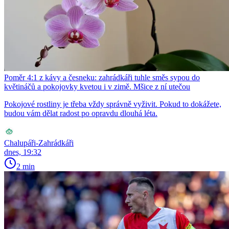
Poměr 4:1 z kávy a česneku: zahrádkáři tuhle směs sypou do
květináčů a pokojovky kvetou i v zimě. Mšice z ní utečou
Pokojové rostliny je třeba vždy správně vyživit. Pokud to dokážete,
budou vám dělat radost po opravdu dlouhá léta.
Chalupáři-Zahrádkáři
dnes, 19:32
2 min