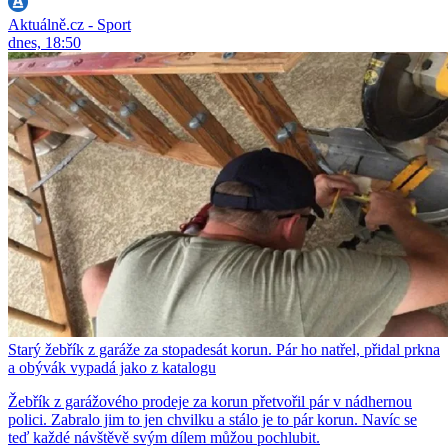
Aktuálně.cz - Sport
dnes, 18:50
Starý žebřík z garáže za stopadesát korun. Pár ho natřel, přidal prkna
a obývák vypadá jako z katalogu
Žebřík z garážového prodeje za korun přetvořil pár v nádhernou
polici. Zabralo jim to jen chvilku a stálo je to pár korun. Navíc se
teď každé návštěvě svým dílem můžou pochlubit.