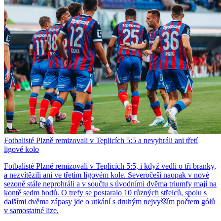
Fotbalisté Plzně remizovali v Teplicích 5:5 a nevyhráli ani třetí
ligové kolo
Fotbalisté Plzně remizovali v Teplicích 5:5, i když vedli o tři branky,
a nezvítězili ani ve třetím ligovém kole. Severočeši naopak v nové
sezoně stále neprohráli a v součtu s úvodními dvěma triumfy mají na
kontě sedm bodů. O trefy se postaralo 10 různých střelců, spolu s
dalšími dvěma zápasy jde o utkání s druhým nejvyšším počtem gólů
v samostatné lize.