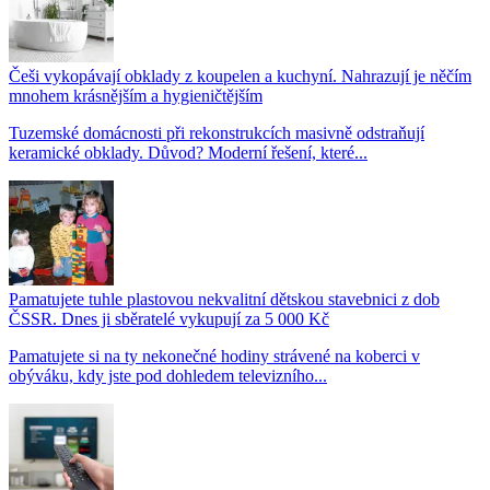
Češi vykopávají obklady z koupelen a kuchyní. Nahrazují je něčím
mnohem krásnějším a hygieničtějším
Tuzemské domácnosti při rekonstrukcích masivně odstraňují
keramické obklady. Důvod? Moderní řešení, které...
Pamatujete tuhle plastovou nekvalitní dětskou stavebnici z dob
ČSSR. Dnes ji sběratelé vykupují za 5 000 Kč
Pamatujete si na ty nekonečné hodiny strávené na koberci v
obýváku, kdy jste pod dohledem televizního...