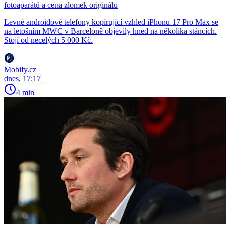
fotoaparátů a cena zlomek originálu
Levné androidové telefony kopírující vzhled iPhonu 17 Pro Max se
na letošním MWC v Barceloně objevily hned na několika stáncích.
Stojí od necelých 5 000 Kč.
Mobify.cz
dnes, 17:17
4 min