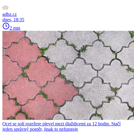
adbz.cz
dnes, 18:35
2 min
Ocet se solí rozežere plevel mezi dlaždicemi za 12 hodin. Stačí
jeden správný poměr, jinak to nefunguje