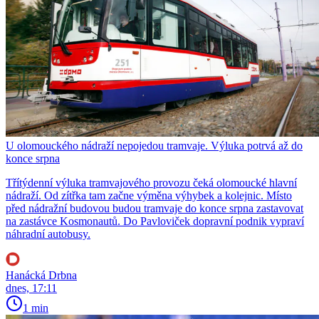
U olomouckého nádraží nepojedou tramvaje. Výluka potrvá až do
konce srpna
Třítýdenní výluka tramvajového provozu čeká olomoucké hlavní
nádraží. Od zítřka tam začne výměna výhybek a kolejnic. Místo
před nádražní budovou budou tramvaje do konce srpna zastavovat
na zastávce Kosmonautů. Do Pavloviček dopravní podnik vypraví
náhradní autobusy.
Hanácká Drbna
dnes, 17:11
1 min