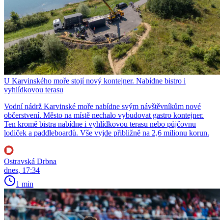
U Karvinského moře stojí nový kontejner. Nabídne bistro i
vyhlídkovou terasu
Vodní nádrž Karvinské moře nabídne svým návštěvníkům nové
občerstvení. Město na místě nechalo vybudovat gastro kontejner.
Ten kromě bistra nabídne i vyhlídkovou terasu nebo půjčovnu
lodiček a paddleboardů. Vše vyjde přibližně na 2,6 milionu korun.
Ostravská Drbna
dnes, 17:34
1 min