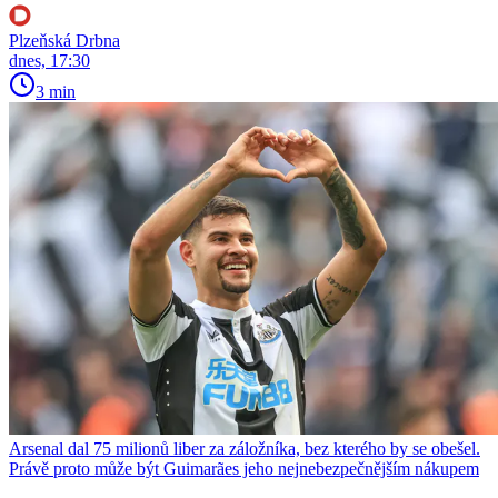
Plzeňská Drbna
dnes, 17:30
3 min
Arsenal dal 75 milionů liber za záložníka, bez kterého by se obešel.
Právě proto může být Guimarães jeho nejnebezpečnějším nákupem