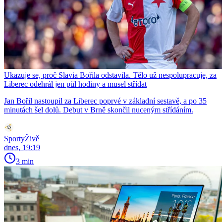
Ukazuje se, proč Slavia Bořila odstavila. Tělo už nespolupracuje, za
Liberec odehrál jen půl hodiny a musel střídat
Jan Bořil nastoupil za Liberec poprvé v základní sestavě, a po 35
minutách šel dolů. Debut v Brně skončil nuceným střídáním.
SportyŽivě
dnes, 19:19
3 min