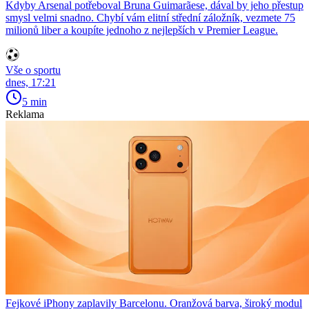
Kdyby Arsenal potřeboval Bruna Guimarãese, dával by jeho přestup
smysl velmi snadno. Chybí vám elitní střední záložník, vezmete 75
milionů liber a koupíte jednoho z nejlepších v Premier League.
Vše o sportu
dnes, 17:21
5 min
Reklama
Fejkové iPhony zaplavily Barcelonu. Oranžová barva, široký modul