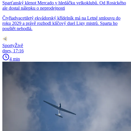
Sparťanský klenot Mercado v hledáčku velkoklubů. Od Rosického
ale dostal nálepku o neprodejnosti
Čtyřiadvacetiletý ekvádorský křídelník má na Letné smlouvu do
roku 2029 a právě rozhodl klíčový duel Ligy mistrů. Sparta ho
pouštět nehodlá.
SportyŽivě
dnes, 17:16
4 min