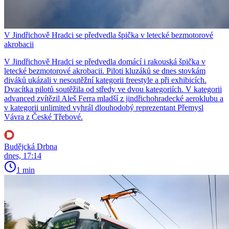
V Jindřichově Hradci se předvedla špička v letecké bezmotorové
akrobacii
V Jindřichově Hradci se předvedla domácí i rakouská špička v
letecké bezmotorové akrobacii. Piloti kluzáků se dnes stovkám
diváků ukázali v nesoutěžní kategorii freestyle a při exhibicích.
Dvacítka pilotů soutěžila od středy ve dvou kategoriích. V kategorii
advanced zvítězil Aleš Ferra mladší z jindřichohradecké aeroklubu a
v kategorii unlimited vyhrál dlouhodobý reprezentant Přemysl
Vávra z České Třebové.
Budějcká Drbna
dnes, 17:14
1 min