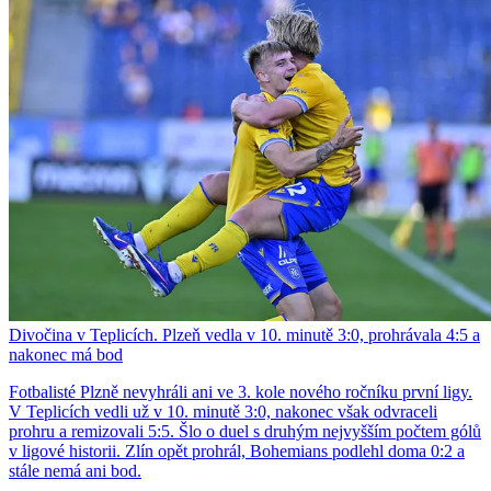
Divočina v Teplicích. Plzeň vedla v 10. minutě 3:0, prohrávala 4:5 a
nakonec má bod
Fotbalisté Plzně nevyhráli ani ve 3. kole nového ročníku první ligy.
V Teplicích vedli už v 10. minutě 3:0, nakonec však odvraceli
prohru a remizovali 5:5. Šlo o duel s druhým nejvyšším počtem gólů
v ligové historii. Zlín opět prohrál, Bohemians podlehl doma 0:2 a
stále nemá ani bod.