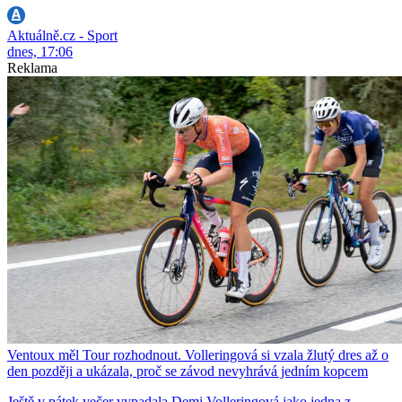
Aktuálně.cz - Sport
dnes, 17:06
Reklama
Ventoux měl Tour rozhodnout. Volleringová si vzala žlutý dres až o
den později a ukázala, proč se závod nevyhrává jedním kopcem
Ještě v pátek večer vypadala Demi Volleringová jako jedna z