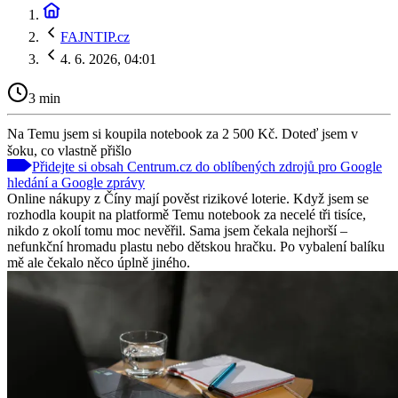
FAJNTIP.cz
4. 6. 2026, 04:01
3 min
Na Temu jsem si koupila notebook za 2 500 Kč. Doteď jsem v
šoku, co vlastně přišlo
Přidejte si obsah Centrum.cz do oblíbených zdrojů pro Google
hledání a Google zprávy
Online nákupy z Číny mají pověst rizikové loterie. Když jsem se
rozhodla koupit na platformě Temu notebook za necelé tři tisíce,
nikdo z okolí tomu moc nevěřil. Sama jsem čekala nejhorší –
nefunkční hromadu plastu nebo dětskou hračku. Po vybalení balíku
mě ale čekalo něco úplně jiného.