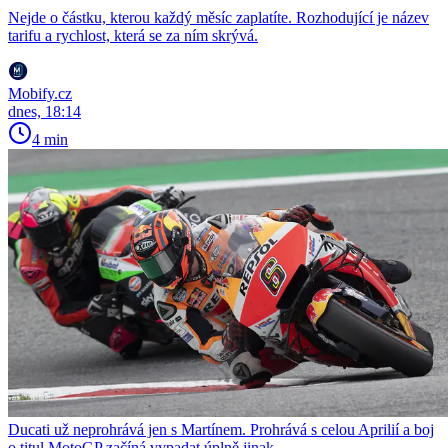
Nejde o částku, kterou každý měsíc zaplatíte. Rozhodující je název
tarifu a rychlost, která se za ním skrývá.
Mobify.cz
dnes, 18:14
4 min
Ducati už neprohrává jen s Martínem. Prohrává s celou Aprilií a boj
o titul MotoGP začíná vypadat úplně jinak