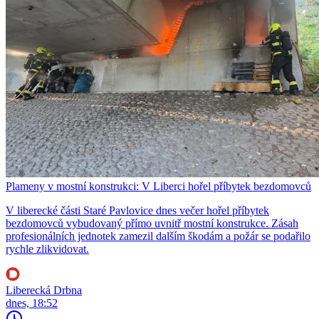
Plameny v mostní konstrukci: V Liberci hořel příbytek bezdomovců
V liberecké části Staré Pavlovice dnes večer hořel příbytek
bezdomovců vybudovaný přímo uvnitř mostní konstrukce. Zásah
profesionálních jednotek zamezil dalším škodám a požár se podařilo
rychle zlikvidovat.
Liberecká Drbna
dnes, 18:52