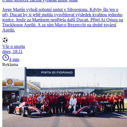
Jorge Martín vyhrál sobotní sprint v Silverstonu. Kdyby šlo jen o
něj, Ducati by si ještě mohla vysvětlovat výsledek kvalitou jednoho
jezdce. Jenže za Martínem nepřijela další Ducati. Přijel Ai Ogura na
Trackhouse Aprilii. A za ním Marco Bezzecchi na druhé tovární
Aprilii.
Vše o sportu
dnes, 18:11
4 min
Reklama