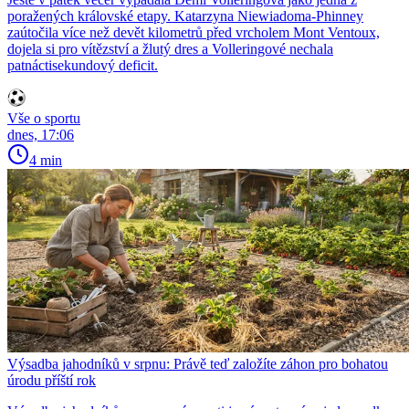
poražených královské etapy. Katarzyna Niewiadoma-Phinney
zaútočila více než devět kilometrů před vrcholem Mont Ventoux,
dojela si pro vítězství a žlutý dres a Volleringové nechala
patnáctisekundový deficit.
Vše o sportu
dnes, 17:06
4 min
Výsadba jahodníků v srpnu: Právě teď založíte záhon pro bohatou
úrodu příští rok