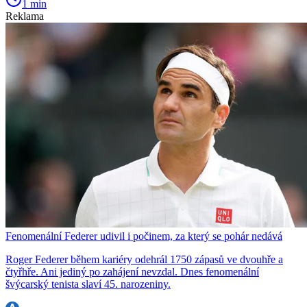
1 min
Reklama
Fenomenální Federer udivil i počinem, za který se pohár nedává
Roger Federer během kariéry odehrál 1750 zápasů ve dvouhře a
čtyřhře. Ani jediný po zahájení nevzdal. Dnes fenomenální
švýcarský tenista slaví 45. narozeniny.