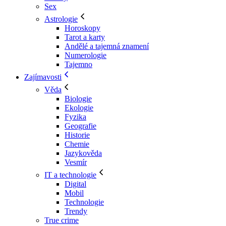
Sex
Astrologie
Horoskopy
Tarot a karty
Andělé a tajemná znamení
Numerologie
Tajemno
Zajímavosti
Věda
Biologie
Ekologie
Fyzika
Geografie
Historie
Chemie
Jazykověda
Vesmír
IT a technologie
Digital
Mobil
Technologie
Trendy
True crime