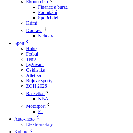
Ekonomika
Finance a burza
Podnikání
Spotřebitel
Krimi
Doprava
Nehody
Sport
Hokej
Fotbal
Tenis
Lyžování
Cyklistika
Atletika
Bojové sporty
ZOH 2026
Basketbal
NBA
Motosport
F1
Auto-moto
Elektromobily
Kultura