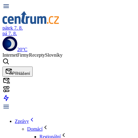
pátek 7. 8.
pá 7. 8.
20°C
Internet
Firmy
Recepty
Slovníky
Přihlášení
Zprávy
Domácí
Regionální