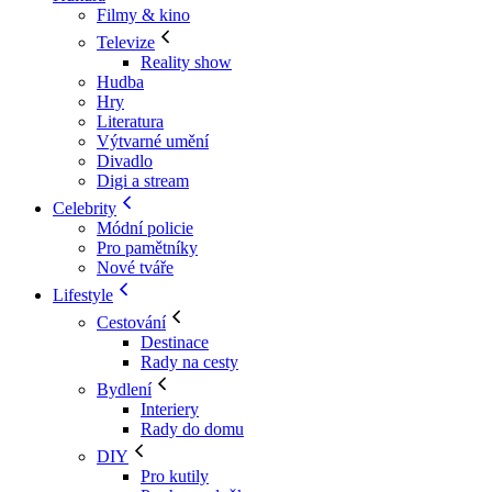
Filmy & kino
Televize
Reality show
Hudba
Hry
Literatura
Výtvarné umění
Divadlo
Digi a stream
Celebrity
Módní policie
Pro pamětníky
Nové tváře
Lifestyle
Cestování
Destinace
Rady na cesty
Bydlení
Interiery
Rady do domu
DIY
Pro kutily