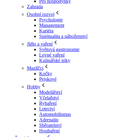
Pro hospodyňky
Zahrada
Osobní rozvoj
Psychologie
Management
Kariéra
Spiritualita a náboženství
Jídlo a vaření
Světová gastronomie
Levné vaření
Kulinářské triky
Mazlíčci
Kočky
Pejskové
Hobby
Modelářství
Včelařství
Rybaření
Letectví
Automobilismus
Adrenalin
Sběratelství
Houbaření