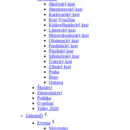
Jihočeský kraj
Jihomoravský kraj
Karlovarský kraj
Kraj Vysočina
Králověhradecký kraj
Liberecký kraj
Moravskoslezský kraj
Olomoucký kraj
Pardubický kraj
Plzeňský kraj
Středočeský kraj
Ústecký kraj
Zlínský kraj
Praha
Brno
Ostrava
Školství
Zdravotnictví
Politika
O počasí
Volby 2026
Zahraničí
Evropa
Slovensko