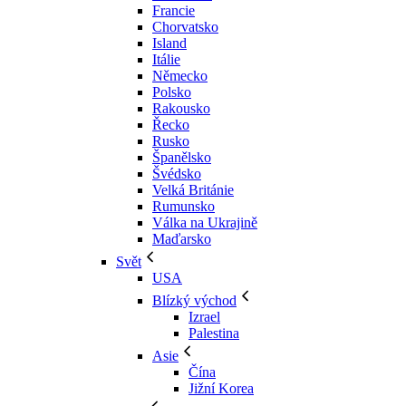
Francie
Chorvatsko
Island
Itálie
Německo
Polsko
Rakousko
Řecko
Rusko
Španělsko
Švédsko
Velká Británie
Rumunsko
Válka na Ukrajině
Maďarsko
Svět
USA
Blízký východ
Izrael
Palestina
Asie
Čína
Jižní Korea