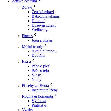
Ženské centrum
Zdraví
Ženské zdraví
Babiččina lékárna
Hubnutí
Duševní zdraví
Wellbeing
Fitness
Jóga a pilates
Módní trendy
Aktuální trendy
Doplňky
Krása
Péče o pleť
Péče o tělo
Vlasy
Nehty
Příběhy ze života
Inspirativní ženy
Rodina & komunita
Výchova
Přátelství
Vztahy