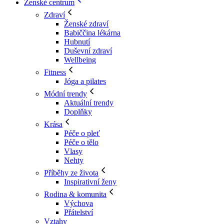
Ženské centrum
Zdraví
Ženské zdraví
Babiččina lékárna
Hubnutí
Duševní zdraví
Wellbeing
Fitness
Jóga a pilates
Módní trendy
Aktuální trendy
Doplňky
Krása
Péče o pleť
Péče o tělo
Vlasy
Nehty
Příběhy ze života
Inspirativní ženy
Rodina & komunita
Výchova
Přátelství
Vztahy