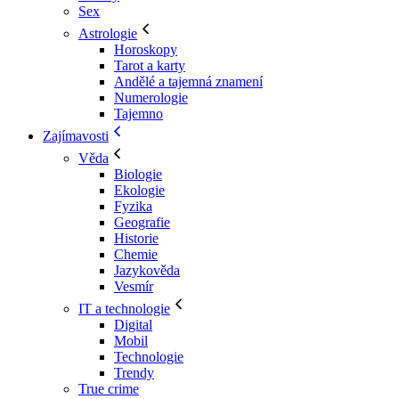
Sex
Astrologie
Horoskopy
Tarot a karty
Andělé a tajemná znamení
Numerologie
Tajemno
Zajímavosti
Věda
Biologie
Ekologie
Fyzika
Geografie
Historie
Chemie
Jazykověda
Vesmír
IT a technologie
Digital
Mobil
Technologie
Trendy
True crime