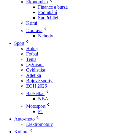
Ekonomika
Finance a burza
Podnikání
Spotřebitel
Krimi
Doprava
Nehody
Sport
Hokej
Fotbal
Tenis
Lyžování
Cyklistika
Atletika
Bojové sporty
ZOH 2026
Basketbal
NBA
Motosport
F1
Auto-moto
Elektromobily
Kultura