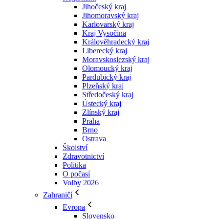
Jihočeský kraj
Jihomoravský kraj
Karlovarský kraj
Kraj Vysočina
Králověhradecký kraj
Liberecký kraj
Moravskoslezský kraj
Olomoucký kraj
Pardubický kraj
Plzeňský kraj
Středočeský kraj
Ústecký kraj
Zlínský kraj
Praha
Brno
Ostrava
Školství
Zdravotnictví
Politika
O počasí
Volby 2026
Zahraničí
Evropa
Slovensko