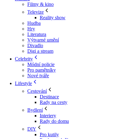
Filmy & kino
Televize
Reality show
Hudba
Hry
Literatura
Výtvarné umění
Divadlo
Digi a stream
Celebrity
Módní policie
Pro pamětníky
Nové tváře
Lifestyle
Cestování
Destinace
Rady na cesty
Bydlení
Interiery
Rady do domu
DIY
Pro kutily