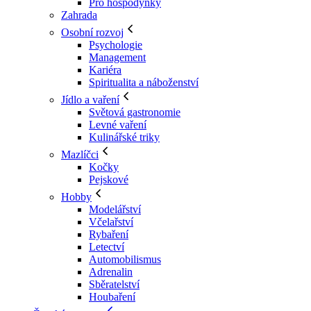
Pro hospodyňky
Zahrada
Osobní rozvoj
Psychologie
Management
Kariéra
Spiritualita a náboženství
Jídlo a vaření
Světová gastronomie
Levné vaření
Kulinářské triky
Mazlíčci
Kočky
Pejskové
Hobby
Modelářství
Včelařství
Rybaření
Letectví
Automobilismus
Adrenalin
Sběratelství
Houbaření