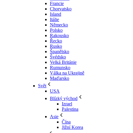
Francie
Chorvatsko
Island
Itálie
Německo
Polsko
Rakousko
Řecko
Rusko
Španělsko
Švédsko
Velká Británie
Rumunsko
Válka na Ukrajině
Maďarsko
Svět
USA
Blízký východ
Izrael
Palestina
Asie
Čína
Jižní Korea