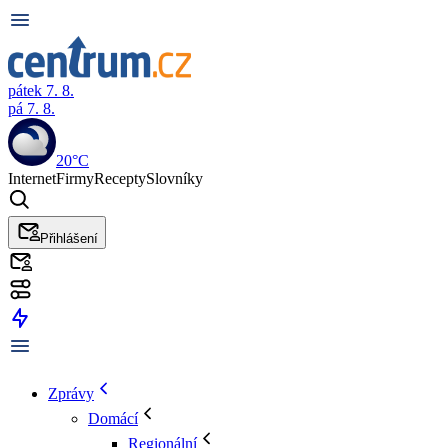
pátek 7. 8.
pá 7. 8.
20°C
Internet
Firmy
Recepty
Slovníky
Přihlášení
Zprávy
Domácí
Regionální