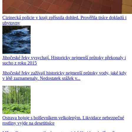
Cizinecká policie v kraji zpřísnila dohled. Prověřila tisíce dokladů i
ubytovny
Jihočeské řeky vysychají. Historicky nejmenší průtoky překonaly i
sucho z roku 2015
Jihočeské řeky zažívají historicky nejmenší průtoky vody, jaké kdy
v létě zaznamenaly. Nedostatek srážek v...
Ostrava bojuje s bolševníkem velkolepým. Likvidace nebezpečné
rostliny vyjde na desetitisíce