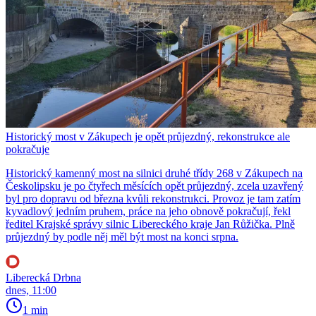
Historický most v Zákupech je opět průjezdný, rekonstrukce ale
pokračuje
Historický kamenný most na silnici druhé třídy 268 v Zákupech na
Českolipsku je po čtyřech měsících opět průjezdný, zcela uzavřený
byl pro dopravu od března kvůli rekonstrukci. Provoz je tam zatím
kyvadlový jedním pruhem, práce na jeho obnově pokračují, řekl
ředitel Krajské správy silnic Libereckého kraje Jan Růžička. Plně
průjezdný by podle něj měl být most na konci srpna.
Liberecká Drbna
dnes, 11:00
1 min