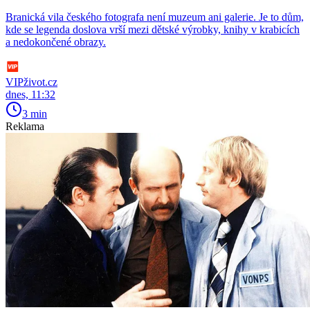
Branická vila českého fotografa není muzeum ani galerie. Je to dům,
kde se legenda doslova vrší mezi dětské výrobky, knihy v krabicích
a nedokončené obrazy.
VIPživot.cz
dnes, 11:32
3 min
Reklama