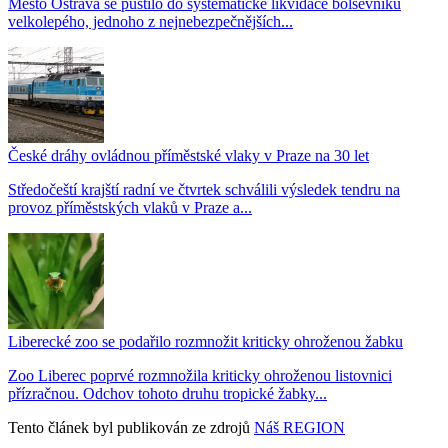
Město Ostrava se pustilo do systematické likvidace bolševníku
velkolepého, jednoho z nejnebezpečnějších...
České dráhy ovládnou příměstské vlaky v Praze na 30 let
Středočeští krajští radní ve čtvrtek schválili výsledek tendru na
provoz příměstských vlaků v Praze a...
Liberecké zoo se podařilo rozmnožit kriticky ohroženou žabku
Zoo Liberec poprvé rozmnožila kriticky ohroženou listovnici
přízračnou. Odchov tohoto druhu tropické žabky...
Tento článek byl publikován ze zdrojů
Náš REGION