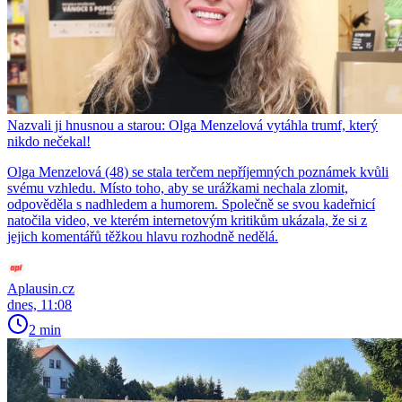
Nazvali ji hnusnou a starou: Olga Menzelová vytáhla trumf, který
nikdo nečekal!
Olga Menzelová (48) se stala terčem nepříjemných poznámek kvůli
svému vzhledu. Místo toho, aby se urážkami nechala zlomit,
odpověděla s nadhledem a humorem. Společně se svou kadeřnicí
natočila video, ve kterém internetovým kritikům ukázala, že si z
jejich komentářů těžkou hlavu rozhodně nedělá.
Aplausin.cz
dnes, 11:08
2 min