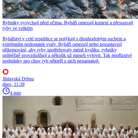
Rybníky vysychají před očima. Rybáři omezují krmení a přesouvají
ryby ve velkém
Rybářství v celé republice se potýkají s dlouhodobým suchem a
extrémním nedostatek vody. Rybáři omezují nebo pozastavují
přikrmování, aby ryby spotřebovaly méně kyslíku, rybníky
průběžně provzdušňují a několik už museli vylovit. Tak nepříznivé
podmínky pro chov ryb někteří z nich nepamatují.
Jihlavská Drbna
dnes, 11:28
4 min