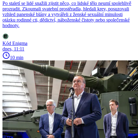
Po staletí se lidé snažili zjistit něco, co lidské tělo neumí spolehlivě
prozradit. Zkoumali svatební prostěradla, hledali krev, posuzovali
vzhled panenské blány a vytvářeli z ženské sexuální minulosti
otázku rodinné cti, dědictví, náboženské čistoty nebo společenské
hodnoty.
Kód Enigma
dnes, 11:11
10 min