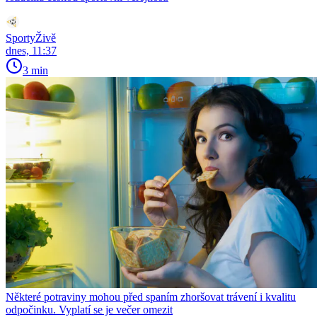
SportyŽivě
dnes, 11:37
3 min
Některé potraviny mohou před spaním zhoršovat trávení i kvalitu
odpočinku. Vyplatí se je večer omezit