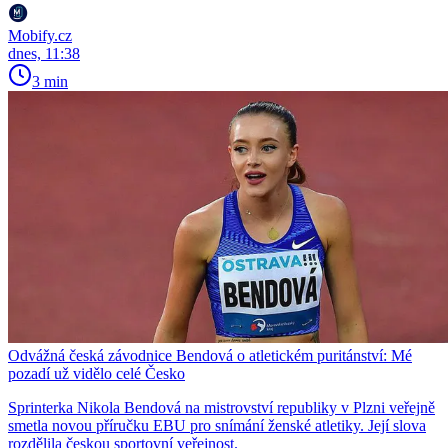
Mobify.cz
dnes, 11:38
3 min
Odvážná česká závodnice Bendová o atletickém puritánství: Mé
pozadí už vidělo celé Česko
Sprinterka Nikola Bendová na mistrovství republiky v Plzni veřejně
smetla novou příručku EBU pro snímání ženské atletiky. Její slova
rozdělila českou sportovní veřejnost.