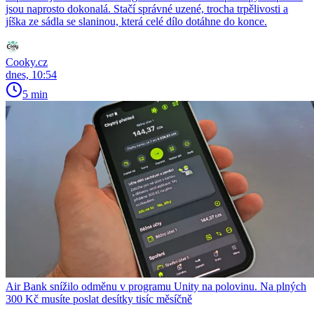
jsou naprosto dokonalá. Stačí správné uzené, trocha trpělivosti a
jíška ze sádla se slaninou, která celé dílo dotáhne do konce.
Cooky.cz
dnes, 10:54
5 min
Air Bank snížilo odměnu v programu Unity na polovinu. Na plných
300 Kč musíte poslat desítky tisíc měsíčně