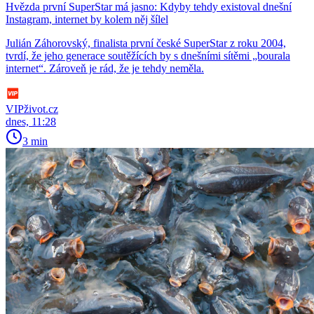
Hvězda první SuperStar má jasno: Kdyby tehdy existoval dnešní
Instagram, internet by kolem něj šílel
Julián Záhorovský, finalista první české SuperStar z roku 2004,
tvrdí, že jeho generace soutěžících by s dnešními sítěmi „bourala
internet“. Zároveň je rád, že je tehdy neměla.
VIPživot.cz
dnes, 11:28
3 min