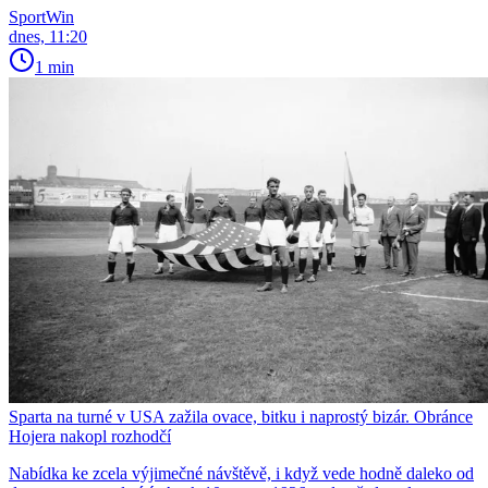
SportWin
dnes, 11:20
1 min
Sparta na turné v USA zažila ovace, bitku i naprostý bizár. Obránce
Hojera nakopl rozhodčí
Nabídka ke zcela výjimečné návštěvě, i když vede hodně daleko od