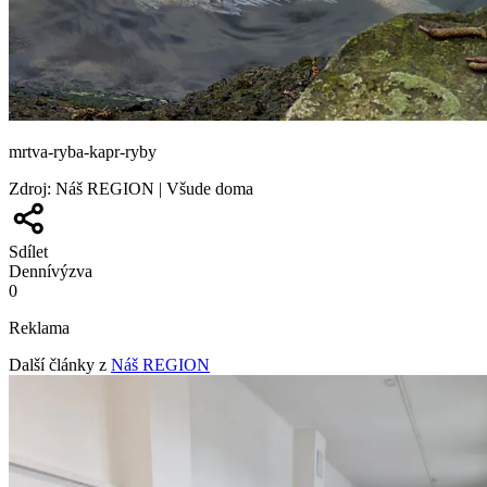
mrtva-ryba-kapr-ryby
Zdroj
:
Náš REGION | Všude doma
Sdílet
Denní
výzva
0
Reklama
Další články z
Náš REGION