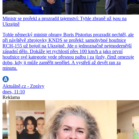
Ministr se prořekl a prozradil tajemství: Tyhle zbraně už jsou na
Ukrajině
Tohle německý ministr obrany Boris Pistorius prozradit nechtěl, ale
při návštěvě zbrojovky KNDS se prořekl: samohybné houfnice
RCH-155 už bojují na Ukrajině. Jde o jednoznačně nejmodernější
západní dělo. Dokáže jet rychlostí přes 100 km/h a jako první
houfnice své kategorie vede přesnou palbu i za jízdy, čímž omezuje
dobu, kdy ji může zaměřit nepřítel. A vystřelí až devět ran za
minutu.
Aktuálně.cz - Zprávy
dnes, 11:10
Reklama