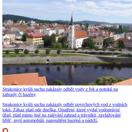
Strakonice kvůli suchu zakázaly odběr vody z řek a potoků na
zahrady či bazény
Strakonice kvůli suchu zakázaly odběr povrchových vod z vodních
toků. Zákaz platí ode dneška. Opatření, které vydal vodoprávní
úřad, platí mimo jiné na zalévání zahrad a trávníků, zavlažování
hřišť, mytí automobilů, napouštění bazénů a nádrží.