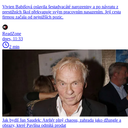
Vivien Babišová oslavila šestadvacáté narozeniny a po návratu z
prestižních škol překvapuje svým pracovním nasazením. Její cesta
firmou začala od nejnižších pozic.
ReadZone
dnes, 11:33
2 min
Jak bydlí Jan Saudek: Ateliér plný chaosu, zahrada jako džungle a
obrazy, které Pavlína odmítá prodat