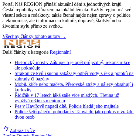
Portál Náš REGION přináší aktuální dění z jednotlivých krajů
České republiky s důrazem na lokální témata. Každý region má své
vlastní sekce a redaktory, takže čtenář najde nejen zprávy o politice
a ekonomice, ale i informace o kultuře, dopravě, školství nebo
životním stylu přímo ze svého...
Všechny články tohoto autora →
Další články z kategorie
Regionální
Historický most v Zákupech je opět průjezdný, rekonstrukce
ale pokračuje
Strakonice kvůli suchu zakázaly odběr vody z řek a potoků na
zahrady či bazény
Mobil, klíče nebo mačeta. Přerovské ztráty a nálezy obsahují i
kuriozity
Řidičák v 17 letech láká stále více mladých. Třetina už
využívá režim s mentorem
Pes v Havířově napadl dítě. Policie hledá jeho majitele
Policie šetří páteční pobodání v Tanvaldu jako pokus o vraždu
dvou osob
Zobrazit více
Zprávy
Domácí
Regionální