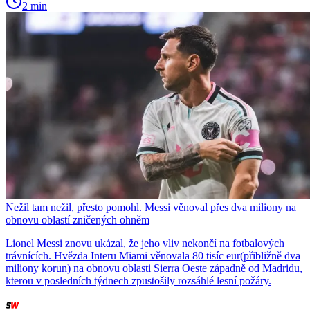
2 min
Nežil tam nežil, přesto pomohl. Messi věnoval přes dva miliony na
obnovu oblastí zničených ohněm
Lionel Messi znovu ukázal, že jeho vliv nekončí na fotbalových
trávnících. Hvězda Interu Miami věnovala 80 tisíc eur(přibližně dva
miliony korun) na obnovu oblasti Sierra Oeste západně od Madridu,
kterou v posledních týdnech zpustošily rozsáhlé lesní požáry.