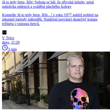
Já to tedy beru, šéfe: Sobota se bál, že přivolal infarkt, tajná
nahrávka milenců a svádění plachého kolegy
Komedie Já to tedy beru, šéfe...! z roku 1977 nabízí pohled na
pikantní metody náborářů. Natáčení provázel skutečný kolaps
režiséra i vzpoura herců.
V Telce
dnes, 11:29
3 min