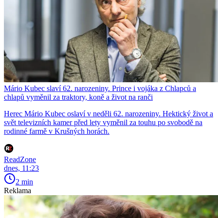
Mário Kubec slaví 62. narozeniny. Prince i vojáka z Chlapců a
chlapů vyměnil za traktory, koně a život na ranči
Herec Mário Kubec oslaví v neděli 62. narozeniny. Hektický život a
svět televizních kamer před lety vyměnil za touhu po svobodě na
rodinné farmě v Krušných horách.
ReadZone
dnes, 11:23
2 min
Reklama