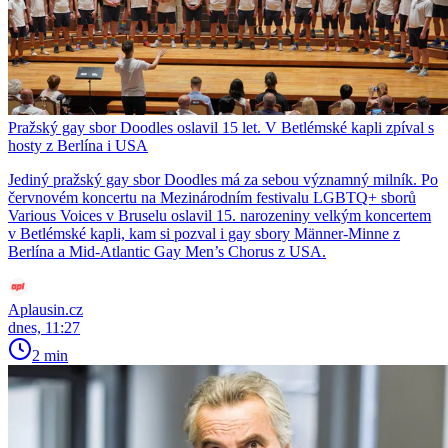
Pražský gay sbor Doodles oslavil 15 let. V Betlémské kapli zpíval s
hosty z Berlína i USA
Jediný pražský gay sbor Doodles má za sebou významný milník. Po
červnovém koncertu na Mezinárodním festivalu LGBTQ+ sborů
Various Voices v Bruselu oslavil 15. narozeniny velkým koncertem
v Betlémské kapli, kam si pozval i gay sbory Männer-Minne z
Berlína a Mid-Atlantic Gay Men’s Chorus z USA.
Aplausin.cz
dnes, 11:27
2 min