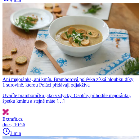
Ani majoránka, ani kmín. Bramborová polévka získá hloubku díky
1 surovině, kterou Poláci přidávají odjakživa
Uvaříte bramboračku jako vždycky. Osolíte, přihodíte majoránku,
špetku kmínu a stejně máte […]
Extrafit.cz
dnes, 10:56
3 min