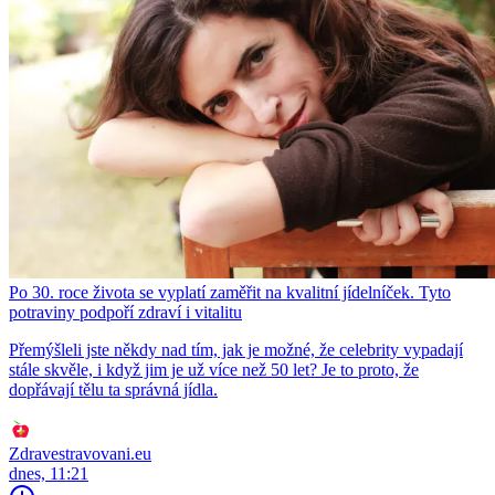
Po 30. roce života se vyplatí zaměřit na kvalitní jídelníček. Tyto
potraviny podpoří zdraví i vitalitu
Přemýšleli jste někdy nad tím, jak je možné, že celebrity vypadají
stále skvěle, i když jim je už více než 50 let? Je to proto, že
dopřávají tělu ta správná jídla.
Zdravestravovani.eu
dnes, 11:21