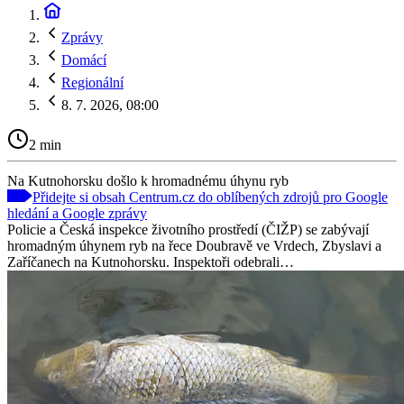
Zprávy
Domácí
Regionální
8. 7. 2026, 08:00
2 min
Na Kutnohorsku došlo k hromadnému úhynu ryb
Přidejte si obsah Centrum.cz do oblíbených zdrojů pro Google
hledání a Google zprávy
Policie a Česká inspekce životního prostředí (ČIŽP) se zabývají
hromadným úhynem ryb na řece Doubravě ve Vrdech, Zbyslavi a
Zaříčanech na Kutnohorsku. Inspektoři odebrali…