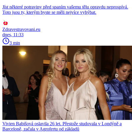
Jíst některé potraviny před spaním vašemu tělu opravdu neprospívá.
Toto jsou ty, kterým byste se měli nejvíce vyhýbat.
Zdravestravovani.eu
dnes, 11:33
3 min
Vivien Babišová oslavila 26 let. Přestože studovala v Londýně a
Barceloně, začala v Agrofertu od základů