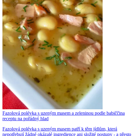
Fazolová polévka s uzeným masem a zeleninou podle babiččina
receptu na pořádný hlad
Fazolová polévka s uzeným masem patří k těm jídlům, která
nepotřebují žádné okázalé ingredience ani složité postupy - a přesto