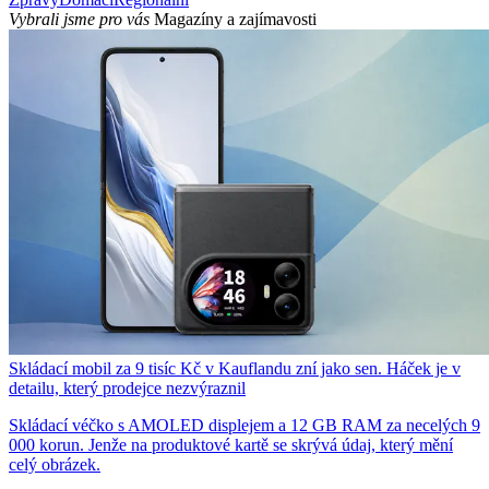
Vybrali jsme pro vás
Magazíny a zajímavosti
Skládací mobil za 9 tisíc Kč v Kauflandu zní jako sen. Háček je v
detailu, který prodejce nezvýraznil
Skládací véčko s AMOLED displejem a 12 GB RAM za necelých 9
000 korun. Jenže na produktové kartě se skrývá údaj, který mění
celý obrázek.