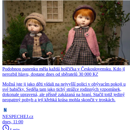
Podobnou panenku měla každá holčička v Československu. Kdo jí
nerozbil hlavu, dostane dnes od sběratelů 30 000 Kč
Možná jste ji jako děti vídali na nejvyšší polici v obývacím pokoji u
své babičky. Seděla tam jako tichý strážce rodinných vzpomínek,
dokonale upravená, ale přísně zakázaná na hraní. Stačil totiž jediný
neopatrný pohyb a její křehká krása mohla skončit v troskách.
NESPECHEJ.cz
dnes, 11:00
4 min