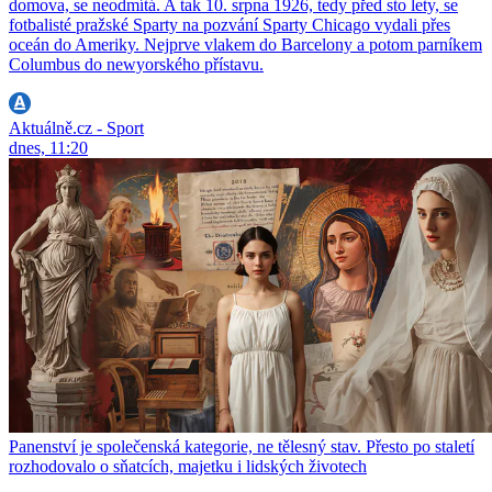
domova, se neodmítá. A tak 10. srpna 1926, tedy před sto lety, se
fotbalisté pražské Sparty na pozvání Sparty Chicago vydali přes
oceán do Ameriky. Nejprve vlakem do Barcelony a potom parníkem
Columbus do newyorského přístavu.
Aktuálně.cz - Sport
dnes, 11:20
Panenství je společenská kategorie, ne tělesný stav. Přesto po staletí
rozhodovalo o sňatcích, majetku i lidských životech