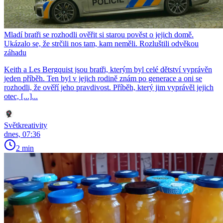
Mladí bratři se rozhodli ověřit si starou pověst o jejich domě.
Ukázalo se, že strčili nos tam, kam neměli. Rozluštili odvěkou
záhadu
Keith a Les Bergquist jsou bratři, kterým byl celé dětství vyprávěn
jeden příběh. Ten byl v jejich rodině znám po generace a oni se
rozhodli, že ověří jeho pravdivost. Příběh, který jim vyprávěl jejich
otec, [...]...
Světkreativity
dnes, 07:36
2 min