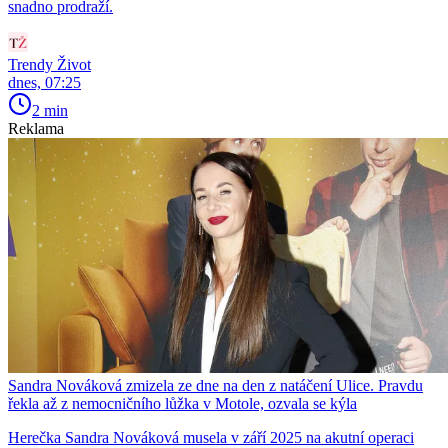
snadno prodraží.
Trendy Život
dnes, 07:25
2 min
Reklama
Sandra Nováková zmizela ze dne na den z natáčení Ulice. Pravdu
řekla až z nemocničního lůžka v Motole, ozvala se kýla
Herečka Sandra Nováková musela v září 2025 na akutní operaci