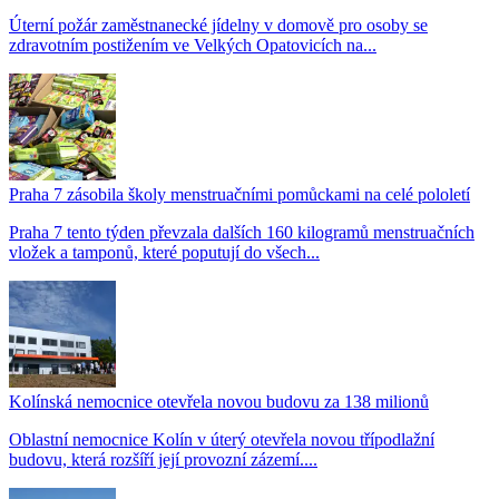
Úterní požár zaměstnanecké jídelny v domově pro osoby se
zdravotním postižením ve Velkých Opatovicích na...
Praha 7 zásobila školy menstruačními pomůckami na celé pololetí
Praha 7 tento týden převzala dalších 160 kilogramů menstruačních
vložek a tamponů, které poputují do všech...
Kolínská nemocnice otevřela novou budovu za 138 milionů
Oblastní nemocnice Kolín v úterý otevřela novou třípodlažní
budovu, která rozšíří její provozní zázemí....