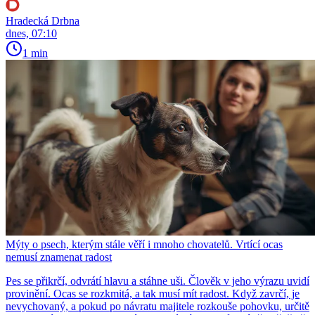
Hradecká Drbna
dnes, 07:10
1 min
Mýty o psech, kterým stále věří i mnoho chovatelů. Vrtící ocas
nemusí znamenat radost
Pes se přikrčí, odvrátí hlavu a stáhne uši. Člověk v jeho výrazu uvidí
provinění. Ocas se rozkmitá, a tak musí mít radost. Když zavrčí, je
nevychovaný, a pokud po návratu majitele rozkouše pohovku, určitě