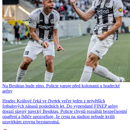
Na Besiktas bude plno. Policie varuje před kolonami u hradecké
arény
Hradec Králové čeká ve čtvrtek večer jeden z největších
fotbalových zápasů posledních let. Do vyprodané FINEP arény
dorazí slavný turecký Beşiktaş. Policie chystá rozsáhlá bezpečnostní
opatření a řidiče upozorňuje, že cesta na stadion nebude kvůli
uzavírkám zrovna bezstarostná.