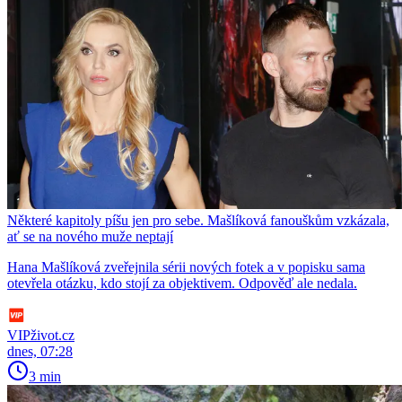
Některé kapitoly píšu jen pro sebe. Mašlíková fanouškům vzkázala,
ať se na nového muže neptají
Hana Mašlíková zveřejnila sérii nových fotek a v popisku sama
otevřela otázku, kdo stojí za objektivem. Odpověď ale nedala.
VIPživot.cz
dnes, 07:28
3 min