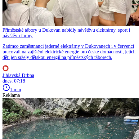
Příměstské tábory u Dukovan nabídly návštěvu elektrárny, sport i
návštěvu farmy
Zatímco zaměstnanci jaderné elektrárny v Dukovanech i v červenci
pracovali na zajištění elektrické energie pro české domácnosti, jejich
děti jen sršely dětskou energií na příměstských táborech.
Jihlavská Drbna
dnes, 07:18
1 min
Reklama