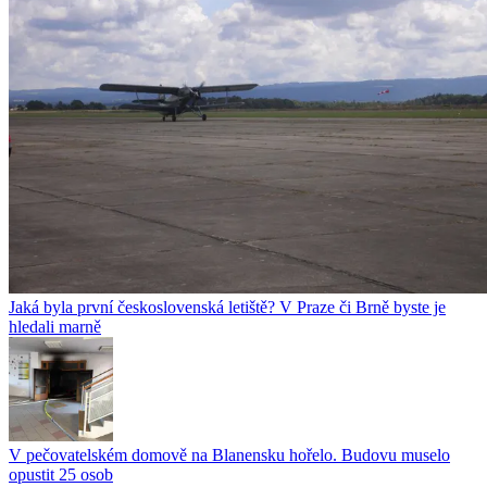
Jaká byla první československá letiště? V Praze či Brně byste je
hledali marně
V pečovatelském domově na Blanensku hořelo. Budovu muselo
opustit 25 osob