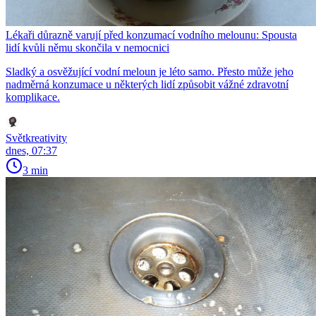
Lékaři důrazně varují před konzumací vodního melounu: Spousta
lidí kvůli němu skončila v nemocnici
Sladký a osvěžující vodní meloun je léto samo. Přesto může jeho
nadměrná konzumace u některých lidí způsobit vážné zdravotní
komplikace.
Světkreativity
dnes, 07:37
3 min