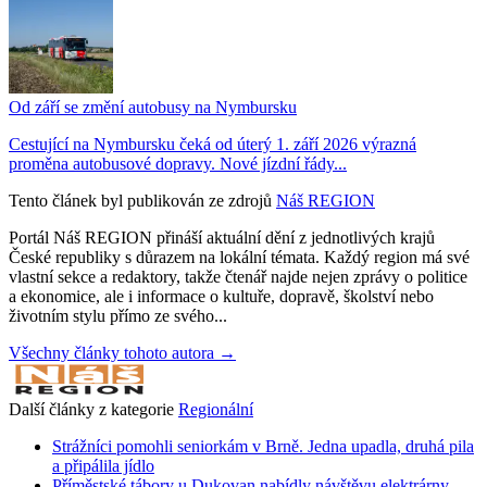
Od září se změní autobusy na Nymbursku
Cestující na Nymbursku čeká od úterý 1. září 2026 výrazná
proměna autobusové dopravy. Nové jízdní řády...
Tento článek byl publikován ze zdrojů
Náš REGION
Portál Náš REGION přináší aktuální dění z jednotlivých krajů
České republiky s důrazem na lokální témata. Každý region má své
vlastní sekce a redaktory, takže čtenář najde nejen zprávy o politice
a ekonomice, ale i informace o kultuře, dopravě, školství nebo
životním stylu přímo ze svého...
Všechny články tohoto autora →
Další články z kategorie
Regionální
Strážníci pomohli seniorkám v Brně. Jedna upadla, druhá pila
a připálila jídlo
Příměstské tábory u Dukovan nabídly návštěvu elektrárny,