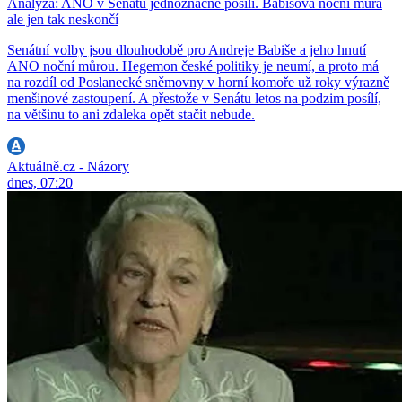
Analýza: ANO v Senátu jednoznačně posílí. Babišova noční můra
ale jen tak neskončí
Senátní volby jsou dlouhodobě pro Andreje Babiše a jeho hnutí
ANO noční můrou. Hegemon české politiky je neumí, a proto má
na rozdíl od Poslanecké sněmovny v horní komoře už roky výrazně
menšinové zastoupení. A přestože v Senátu letos na podzim posílí,
na většinu to ani zdaleka opět stačit nebude.
Aktuálně.cz - Názory
dnes, 07:20