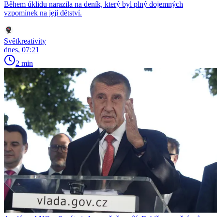
Během úklidu narazila na deník, který byl plný dojemných
vzpomínek na její dětství.
Světkreativity
dnes, 07:21
2 min