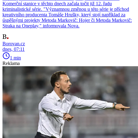
Komerční stanice v těchto dnech začala točit již 12. řadu
kriminalistické série. "Významnou změnou u této série je příchod
kreativního producenta Tomáše Hrušky, který stojí například za
úspěšnými projekty Metoda Markovič: Hojer či Metoda Markovič:
Straka na Oneplay," informovala Nova.
Borovan.cz
dnes, 07:11
1 min
Reklama