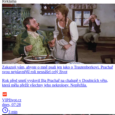
Reklama
Zakazuji vám, abyste o mně psali jen jako o Trautenberkovi. Prachař
svou nejslavnější roli nesnášel celý život
Rok před smrtí vyslovil Ilja Prachař na chalupě v Doubicích větu,
která měla přežít všechny jeho nekrology. Nepřežila.
VIPživot.cz
dnes, 07:28
3 min