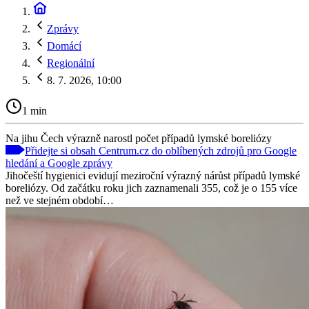
Zprávy
Domácí
Regionální
8. 7. 2026, 10:00
1 min
Na jihu Čech výrazně narostl počet případů lymské boreliózy
Přidejte si obsah Centrum.cz do oblíbených zdrojů pro Google
hledání a Google zprávy
Jihočeští hygienici evidují meziroční výrazný nárůst případů lymské
boreliózy. Od začátku roku jich zaznamenali 355, což je o 155 více
než ve stejném období…