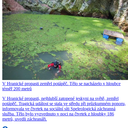
V Hranické propasti zemřel potápěč. Tělo se nacházelo v hloubce
téměř 200 metrů
V Hranické propasti, nejhlubší zatopené jeskyni na světě, zemřel
potápěč. Tragická událost se stala ve středu při průzkumném ponoru,
informovala ve čtvrtek na sociální síti Speleologická záchranná
služba. Tělo bylo vyzvednuto v noci na čtvrtek z hloubky 186
metrů, uvedli záchranáři.