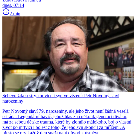
dnes, 07:14
2 min
Sebevražda sestry, mrtvice i syn ve vězení: Petr Novotný slaví
narozeniny
Petr Novotný slaví 79. narozeniny, ale jeho život není žádná veselá
estráda. Legendární bavič, jehož hlas zná několik generací diváků,
má za sebou dětské trauma, které by zlomilo málokoho, boj o vlastní
život po mrtvici i bolest z toho, že jeho syn skončil za mřížemi. A
přesto se prý každý den snaží najít důvod k úsměvu.