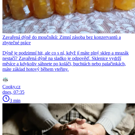
Zavařená dýně do moučníků: Zimní zásoba bez konzervantů a
zbytečné práce
Dýně je podzimní hit, ale co s ní, když jí máte plný sklep a mrazák
nestačí? Zavařená dýně na sladko je odpověď. Sklenice vydrží
měsíce a kdykoliv sáhnete po koláči, buchtách nebo palačinkách,
máte základ hotový během vteřiny.
Cooky.cz
dnes, 07:35
3 min