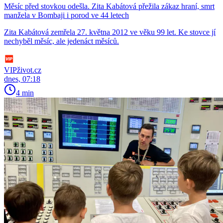
Měsíc před stovkou odešla. Zita Kabátová přežila zákaz hraní, smrt
manžela v Bombaji i porod ve 44 letech
Zita Kabátová zemřela 27. května 2012 ve věku 99 let. Ke stovce jí
nechyběl měsíc, ale jedenáct měsíců.
VIPživot.cz
dnes, 07:18
4 min