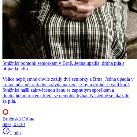
Strážníci pomohli seniorkám v Brně. Jedna upadla, druhá pila a
připálila jídlo
Velice nepříjemné chvíle zažily dvě seniorky z Brna. Jedna upadla v
koupelně a několik dní strávila na zemi, z bytu druhé se valil kouř.
Strážníci našli zakrvácenou ženu se zapnutým sporákem a
doutnajícím hrncem, která se nemohla hýbat. Následně se ukázalo,
že pila.
Brněnská Drbna
dnes, 07:30
1 min