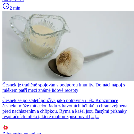
2 min
Česnek je tradičně spojován s podporou imunity. Domácí nápoj s
mlékem patří mezi známé lidové recepty
Česnek se po staletí používá jako potravina i lék. Konzumace
česneku může mít celou řadu zdravotních účinků a chrání zejména
před nachlazením a chřipkou. Rýma a kašel jsou častými příznaky
respiračních infekcí, které mohou způsobovat [...]...
Zdravestravovani.eu