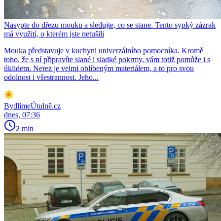
Nasypte do dřezu mouku a sledujte, co se stane. Tento sypký zázrak
má využití, o kterém jste netušili
Mouka představuje v kuchyni univerzálního pomocníka. Kromě
toho, že s ní připravíte slané i sladké pokrmy, vám totiž pomůže i s
úklidem. Nerez je velmi oblíbeným materiálem, a to pro svou
odolnost i všestrannost. Jeho...
BydlímeÚtulně.cz
dnes, 07:36
2 min