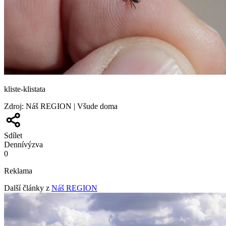
kliste-klistata
Zdroj
:
Náš REGION | Všude doma
Sdílet
Denní
výzva
0
Reklama
Další články z
Náš REGION