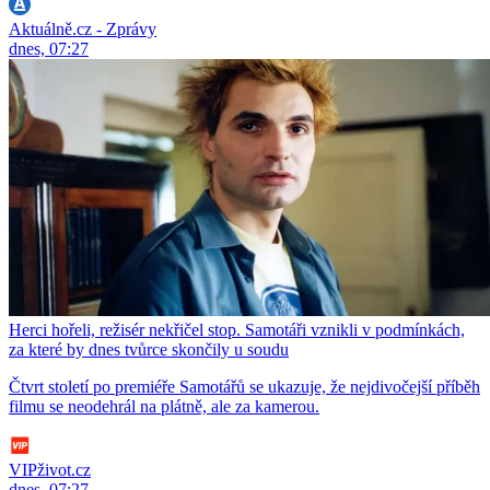
Aktuálně.cz - Zprávy
dnes, 07:27
Herci hořeli, režisér nekřičel stop. Samotáři vznikli v podmínkách,
za které by dnes tvůrce skončily u soudu
Čtvrt století po premiéře Samotářů se ukazuje, že nejdivočejší příběh
filmu se neodehrál na plátně, ale za kamerou.
VIPživot.cz
dnes, 07:27