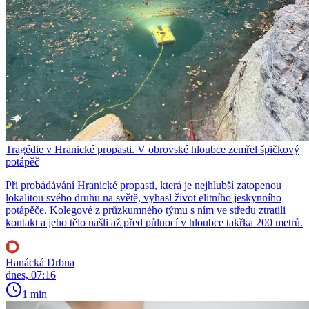
Tragédie v Hranické propasti. V obrovské hloubce zemřel špičkový
potápěč
Při probádávání Hranické propasti, která je nejhlubší zatopenou
lokalitou svého druhu na světě, vyhasl život elitního jeskynního
potápěče. Kolegové z průzkumného týmu s ním ve středu ztratili
kontakt a jeho tělo našli až před půlnocí v hloubce takřka 200 metrů.
Hanácká Drbna
dnes, 07:16
1 min