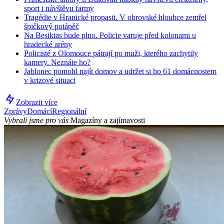
sport i návštěvu farmy
Tragédie v Hranické propasti. V obrovské hloubce zemřel
špičkový potápěč
Na Besiktas bude plno. Policie varuje před kolonami u
hradecké arény
Policisté z Olomouce pátrají po muži, kterého zachytily
kamery. Neznáte ho?
Jablonec pomohl najít domov a udržet si ho 61 domácnostem
v krizové situaci
Zobrazit více
Zprávy
Domácí
Regionální
Vybrali jsme pro vás
Magazíny a zajímavosti