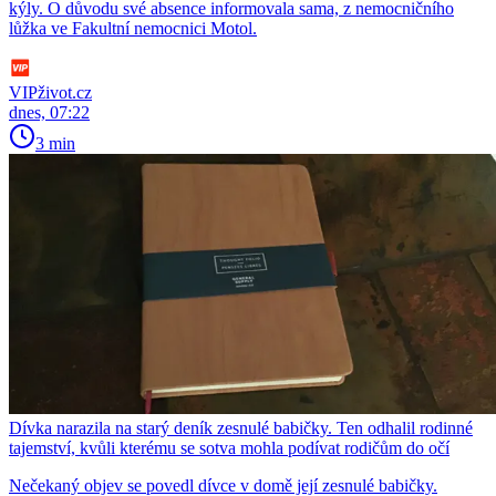
kýly. O důvodu své absence informovala sama, z nemocničního
lůžka ve Fakultní nemocnici Motol.
VIPživot.cz
dnes, 07:22
3 min
Dívka narazila na starý deník zesnulé babičky. Ten odhalil rodinné
tajemství, kvůli kterému se sotva mohla podívat rodičům do očí
Nečekaný objev se povedl dívce v domě její zesnulé babičky.