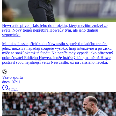
Newcastle přivedl Jaissleho do projektu, který mezitím zmizel ze
světa. Nový trenér nepřebírá Howeův tým, ale jeho drahou
vzpomínku
Matthias Jaissle přichází do Newcastlu s pověstí mladého trenéra,
jehož mužstva napadají soupeře vysoko, hrají intenzivně a po zisku
míče se snaží okamžitě útočit. Na papíře tedy vypadá jako přirozený
pokračovatel Eddieho Howea. Jenže hráčský kádr, na němž Howe
postavil svou nejsilnější verzi Newcastlu, už na Jaissleho nečeká.
Vše o sportu
dnes, 07:11
4 min