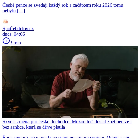
České penze se zvedají každý rok a začátkem roku 2026 tomu
nebylo […]
Spotřebitelov.cz
dnes, 04:06
3 min
Skvělá změna pro české důchodce. Můžou teď dostat zpět peníze i
bez sankce, která se dříve platila
Řada seniorů roky uvízla ve svém penzijním spoření. Odejít z něj