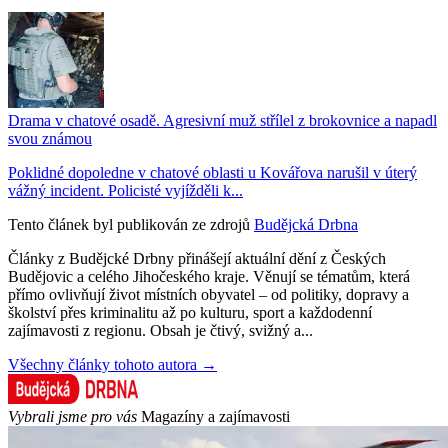
Drama v chatové osadě. Agresivní muž střílel z brokovnice a napadl
svou známou
Poklidné dopoledne v chatové oblasti u Kovářova narušil v úterý
vážný incident. Policisté vyjížděli k...
Tento článek byl publikován ze zdrojů
Budějcká Drbna
Články z Budějcké Drbny přinášejí aktuální dění z Českých
Budějovic a celého Jihočeského kraje. Věnují se tématům, která
přímo ovlivňují život místních obyvatel – od politiky, dopravy a
školství přes kriminalitu až po kulturu, sport a každodenní
zajímavosti z regionu. Obsah je čtivý, svižný a...
Všechny články tohoto autora →
Vybrali jsme pro vás
Magazíny a zajímavosti