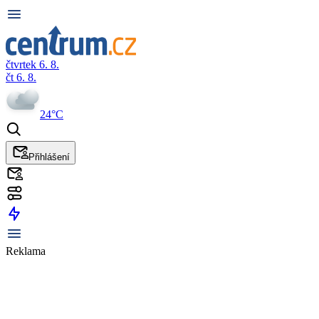
čtvrtek 6. 8.
čt 6. 8.
24°C
Přihlášení
Reklama