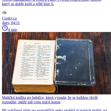
který se dobře krájí a ještě lépe jí.
Cooky.cz
dnes, 04:11
4 min
Maličká knížka po babičce, která vypadá, že se každou chvíli
rozpadne, může mít cenu tisíců korun
Při vyklízení půdy po prarodičích nebo probírá ní starých truhlic na