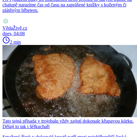
chalupě narazíme čas od času na zaprášené knížky s koženým či
plátěným hřbetem.
VědaŽivě.cz
dnes, 04:08
2 min
Tato tajná přísada v trojobalu vždy zajistí dokonale křupavou kůrku.
Dělají to tak i šéfkuchaři
Smažený řízek v dokonalé krustě patří mezi nejoblíbenější česká