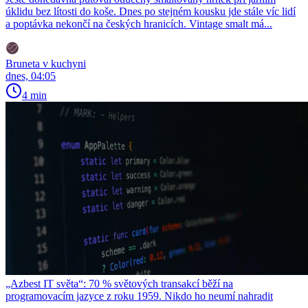
úklidu bez lítosti do koše. Dnes po stejném kousku jde stále víc lidí
a poptávka nekončí na českých hranicích. Vintage smalt má...
Bruneta v kuchyni
dnes, 04:05
4 min
„Azbest IT světa“: 70 % světových transakcí běží na
programovacím jazyce z roku 1959. Nikdo ho neumí nahradit