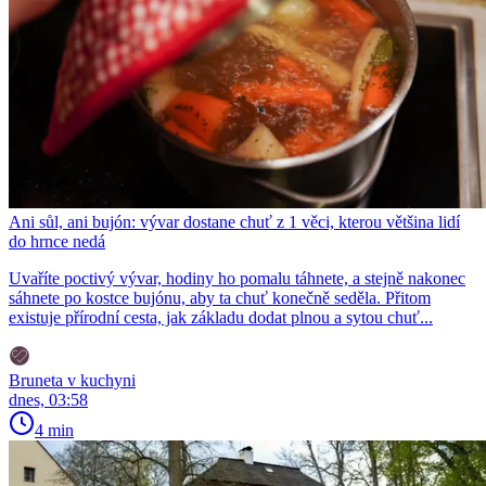
Ani sůl, ani bujón: vývar dostane chuť z 1 věci, kterou většina lidí
do hrnce nedá
Uvaříte poctivý vývar, hodiny ho pomalu táhnete, a stejně nakonec
sáhnete po kostce bujónu, aby ta chuť konečně seděla. Přitom
existuje přírodní cesta, jak základu dodat plnou a sytou chuť...
Bruneta v kuchyni
dnes, 03:58
4 min