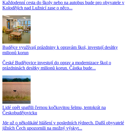
Každodenní cesta do školy nebo na autobus bude pro obyvatele v
Kolodějích nad Lužnicí zase o něco...
Budějce využívají prázdniny k opravám škol, investují desítky
milionů korun
České Budějovice investují do oprav a modernizace škol o
prázdninách desítky milionů korun. Částka bude...
Lidé opět spatřili černou kočkovitou šelmu, tentokrát na
Českobudějovicku
Jde už o několikáté hlášení v posledních týdnech. Další obyvatelé
jižních Čech upozornili na možný výskyt...