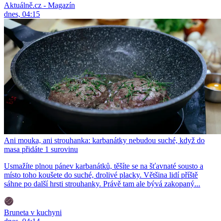
Aktuálně.cz - Magazín
dnes, 04:15
Ani mouka, ani strouhanka: karbanátky nebudou suché, když do
masa přidáte 1 surovinu
Usmažíte plnou pánev karbanátků, těšíte se na šťavnaté sousto a
místo toho koušete do suché, drolivé placky. Většina lidí příště
sáhne po další hrsti strouhanky. Právě tam ale bývá zakopaný...
Bruneta v kuchyni