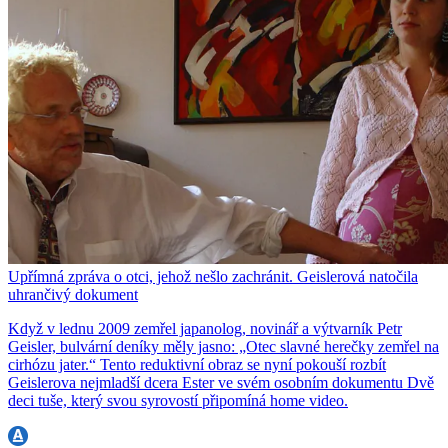
Upřímná zpráva o otci, jehož nešlo zachránit. Geislerová natočila
uhrančivý dokument
Když v lednu 2009 zemřel japanolog, novinář a výtvarník Petr
Geisler, bulvární deníky měly jasno: „Otec slavné herečky zemřel na
cirhózu jater.“ Tento reduktivní obraz se nyní pokouší rozbít
Geislerova nejmladší dcera Ester ve svém osobním dokumentu Dvě
deci tuše, který svou syrovostí připomíná home video.