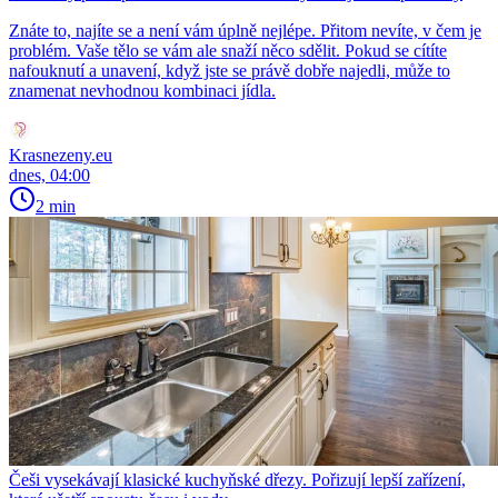
Znáte to, najíte se a není vám úplně nejlépe. Přitom nevíte, v čem je
problém. Vaše tělo se vám ale snaží něco sdělit. Pokud se cítíte
nafouknutí a unavení, když jste se právě dobře najedli, může to
znamenat nevhodnou kombinaci jídla.
Krasnezeny.eu
dnes, 04:00
2 min
Češi vysekávají klasické kuchyňské dřezy. Pořizují lepší zařízení,