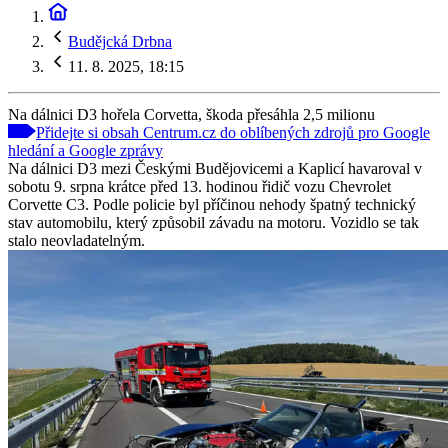
Budějcká Drbna
11. 8. 2025, 18:15
Na dálnici D3 hořela Corvetta, škoda přesáhla 2,5 milionu
Přidejte si obsah Centrum.cz do oblíbených zdrojů pro Google
hledání a Google zprávy
Na dálnici D3 mezi Českými Budějovicemi a Kaplicí havaroval v
sobotu 9. srpna krátce před 13. hodinou řidič vozu Chevrolet
Corvette C3. Podle policie byl příčinou nehody špatný technický
stav automobilu, který způsobil závadu na motoru. Vozidlo se tak
stalo neovladatelným.