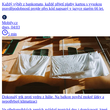
Každý výběr z bankomatu, každé přijetí platby kartou s vysokou
pravděpodobností projde přes kód napsaný v jazyce starém 66 let.
Mobify.cz
dnes, 04:03
5 min
Dokonalý trik proti vedru z Itálie. Na balkon pověsí mokré látky a
nepotřebují klimatizaci
Ve středomořských zemích zvládají tropické dny i domácnosti, které