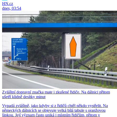
HN.cz
dnes, 03:54
Zvláštní dopravní značka mate i zkušené řidiče. Na dálnici přitom
ušetří klidně desítky minut
Vypadá zvláštně, jako kdyby si z řidičů chtěl někdo vystřelit. Na
německých dálnicích se objevuje velká bílá tabule s oranžovou
šipkou. Její význam často uniká i místním řidičům, přitom v