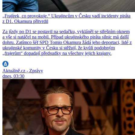
„Frajírek, co provokuje.“ Ukrajincům v Česku vadí incidenty piráta
z D1. Okamura přitvrdil
Za jízdy po D1 se postavil na sedačku, vykláněl se střešním oknem
a vše si natáčel na mobil. Případ ukrajinského piráta silnic má další
dohru. Zatímco šéf SPD Tomio Okamura žádá jeho deportaci, lidé z
ukrajinské komunity v Česku si stěžují, že kvůli podobným
„frajerům“ dopadají předsudky na všechny jejich krajany.
Aktuálně.cz - Zprávy
dnes, 03:30