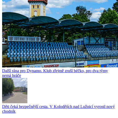
Další rána pro Dynamo. Klub zřejmě zruší béčko, pro dva týmy
nemá hráče
Děti čeká bezpečnější cesta. V Kolodějích nad Lužnicí vyrostl nový
chodník