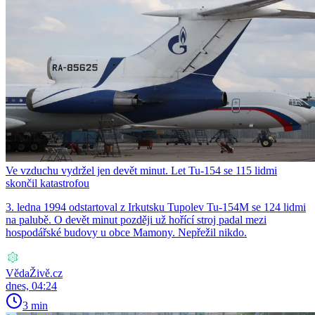
Ve vzduchu vydržel jen devět minut. Let Tu-154 se 115 lidmi
skončil katastrofou
3. ledna 1994 odstartoval z Irkutsku Tupolev Tu-154M se 124 lidmi
na palubě. O devět minut později už hořící stroj padal mezi
hospodářské budovy u obce Mamony. Nepřežil nikdo.
VědaŽivě.cz
dnes, 04:24
3 min