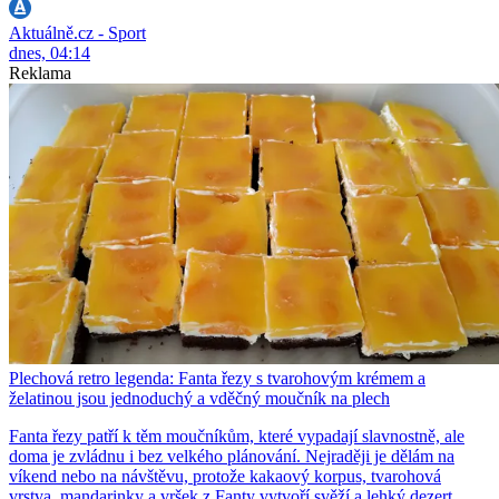
Aktuálně.cz - Sport
dnes, 04:14
Reklama
Plechová retro legenda: Fanta řezy s tvarohovým krémem a
želatinou jsou jednoduchý a vděčný moučník na plech
Fanta řezy patří k těm moučníkům, které vypadají slavnostně, ale
doma je zvládnu i bez velkého plánování. Nejraději je dělám na
víkend nebo na návštěvu, protože kakaový korpus, tvarohová
vrstva, mandarinky a vršek z Fanty vytvoří svěží a lehký dezert,