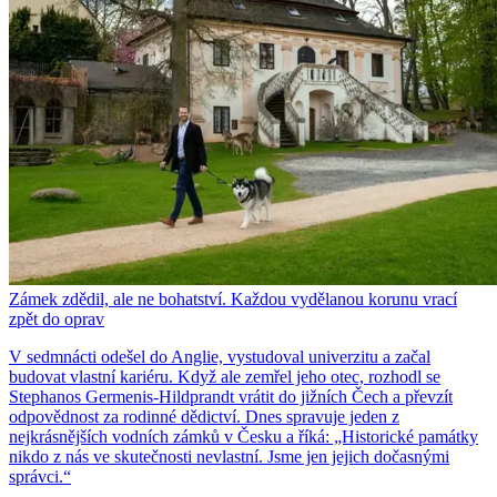
Zámek zdědil, ale ne bohatství. Každou vydělanou korunu vrací
zpět do oprav
V sedmnácti odešel do Anglie, vystudoval univerzitu a začal
budovat vlastní kariéru. Když ale zemřel jeho otec, rozhodl se
Stephanos Germenis-Hildprandt vrátit do jižních Čech a převzít
odpovědnost za rodinné dědictví. Dnes spravuje jeden z
nejkrásnějších vodních zámků v Česku a říká: „Historické památky
nikdo z nás ve skutečnosti nevlastní. Jsme jen jejich dočasnými
správci.“