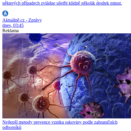
některých případech zvládne ušetřit klidně několik desítek minut.
Aktuálně.cz - Zprávy
dnes, 03:45
Reklama
Nejlepší metody prevence vzniku rakoviny podle zahraničních
odborníků