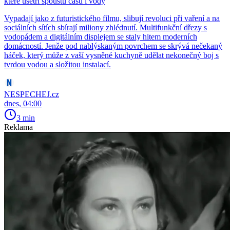
které ušetří spoustu času i vody
Vypadají jako z futuristického filmu, slibují revoluci při vaření a na
sociálních sítích sbírají miliony zhlédnutí. Multifunkční dřezy s
vodopádem a digitálním displejem se staly hitem moderních
domácností. Jenže pod nablýskaným povrchem se skrývá nečekaný
háček, který může z vaší vysněné kuchyně udělat nekonečný boj s
tvrdou vodou a složitou instalací.
NESPECHEJ.cz
dnes, 04:00
3 min
Reklama