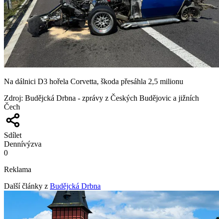
Na dálnici D3 hořela Corvetta, škoda přesáhla 2,5 milionu
Zdroj
:
Budějcká Drbna - zprávy z Českých Budějovic a jižních
Čech
Sdílet
Denní
výzva
0
Reklama
Další články z
Budějcká Drbna