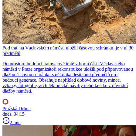
Pod trať na Václavském náměstí uložili časovou schránku, je v ní 30
předmětů
Do prostoru budoucí tramvajové tratě v horní části Václavského
náměstí v Praze organizátoři rekonstrukce uložili pod připravovanou
dlažbu časovou schránku s několika desítkami předmětů pro
budoucí generace. Obsahuje například dobové noviny, mince,
vzkazy, fotografie, architektonické návrhy nebo kostku z původní
dlažby náměstí.
Pražská Drbna
dnes, 04:15
2 min