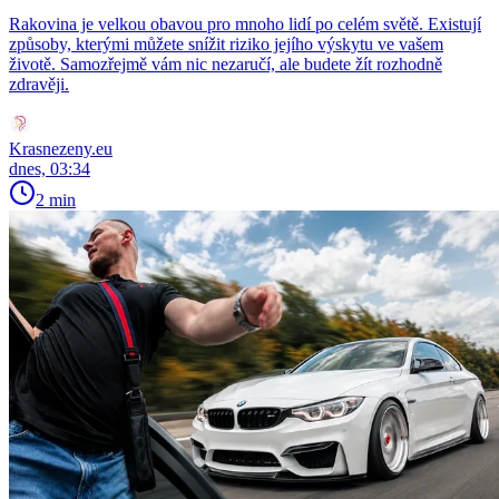
Rakovina je velkou obavou pro mnoho lidí po celém světě. Existují
způsoby, kterými můžete snížit riziko jejího výskytu ve vašem
životě. Samozřejmě vám nic nezaručí, ale budete žít rozhodně
zdravěji.
Krasnezeny.eu
dnes, 03:34
2 min