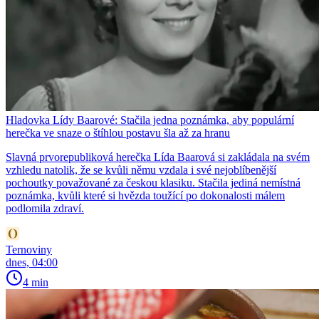
Hladovka Lídy Baarové: Stačila jedna poznámka, aby populární
herečka ve snaze o štíhlou postavu šla až za hranu
Slavná prvorepubliková herečka Lída Baarová si zakládala na svém
vzhledu natolik, že se kvůli němu vzdala i své nejoblíbenější
pochoutky považované za českou klasiku. Stačila jediná nemístná
poznámka, kvůli které si hvězda toužící po dokonalosti málem
podlomila zdraví.
Ternoviny
dnes, 04:00
4 min