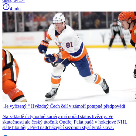
dnes, 04:14
4 min
„Je vyřízený.“ Hvězdný Čech čelí v zámoří potupné předpovědi
Na základě úctyhodné kariéry má pořád status hvězdy. Ve
skutečnosti ale český útočník Ondřej Palát padá v hokejové NHL
stále hlouběji. Před nadcházející sezonou slyší tvrdá slova.