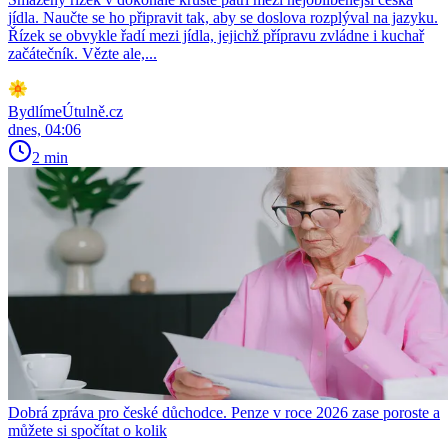
jídla. Naučte se ho připravit tak, aby se doslova rozplýval na jazyku.
Řízek se obvykle řadí mezi jídla, jejichž přípravu zvládne i kuchař
začátečník. Vězte ale,...
BydlímeÚtulně.cz
dnes, 04:06
2 min
Dobrá zpráva pro české důchodce. Penze v roce 2026 zase poroste a
můžete si spočítat o kolik