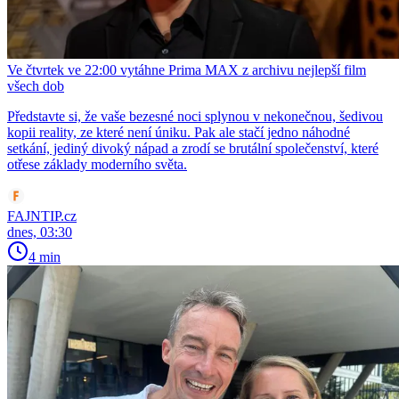
Ve čtvrtek ve 22:00 vytáhne Prima MAX z archivu nejlepší film
všech dob
Představte si, že vaše bezesné noci splynou v nekonečnou, šedivou
kopii reality, ze které není úniku. Pak ale stačí jedno náhodné
setkání, jediný divoký nápad a zrodí se brutální společenství, které
otřese základy moderního světa.
FAJNTIP.cz
dnes, 03:30
4 min