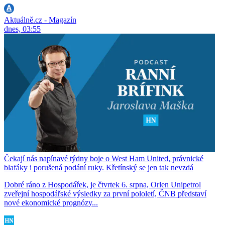
Aktuálně.cz - Magazín
dnes, 03:55
Čekají nás napínavé týdny boje o West Ham United, právnické
blafáky i porušená podání ruky. Křetínský se jen tak nevzdá
Dobré ráno z Hospodářek, je čtvrtek 6. srpna, Orlen Unipetrol
zveřejní hospodářské výsledky za první pololetí, ČNB představí
nové ekonomické prognózy...