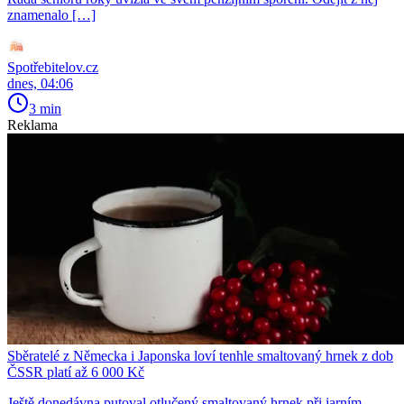
znamenalo […]
Spotřebitelov.cz
dnes, 04:06
3 min
Reklama
Sběratelé z Německa i Japonska loví tenhle smaltovaný hrnek z dob
ČSSR platí až 6 000 Kč
Ještě donedávna putoval otlučený smaltovaný hrnek při jarním