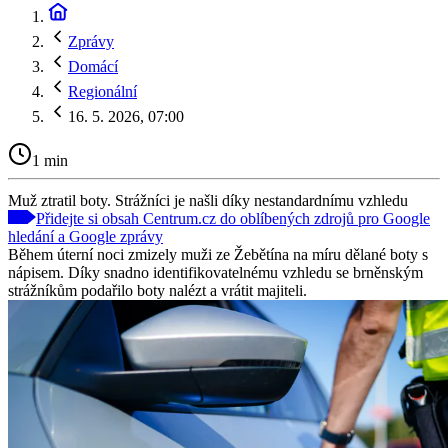
Zprávy
Domácí
Regionální
16. 5. 2026, 07:00
1 min
Muž ztratil boty. Strážníci je našli díky nestandardnímu vzhledu
Přidejte si obsah Centrum.cz do oblíbených zdrojů pro Google
hledání a Google zprávy
Během úterní noci zmizely muži ze Žebětína na míru dělané boty s
nápisem. Díky snadno identifikovatelnému vzhledu se brněnským
strážníkům podařilo boty nalézt a vrátit majiteli.