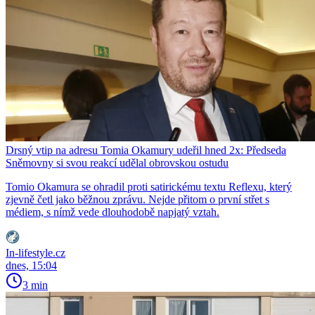
Drsný vtip na adresu Tomia Okamury udeřil hned 2x: Předseda
Sněmovny si svou reakcí udělal obrovskou ostudu
Tomio Okamura se ohradil proti satirickému textu Reflexu, který
zjevně četl jako běžnou zprávu. Nejde přitom o první střet s
médiem, s nímž vede dlouhodobě napjatý vztah.
In-lifestyle.cz
dnes, 15:04
3 min