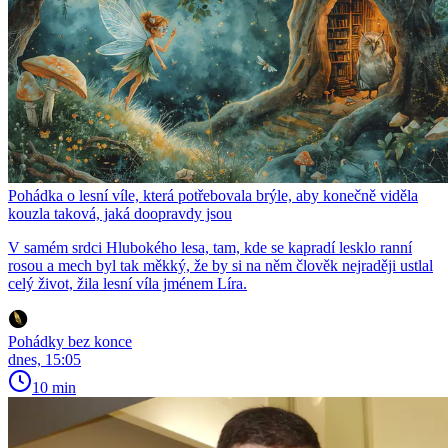
Pohádka o lesní víle, která potřebovala brýle, aby konečně viděla
kouzla taková, jaká doopravdy jsou
V samém srdci Hlubokého lesa, tam, kde se kapradí lesklo ranní
rosou a mech byl tak měkký, že by si na něm člověk nejraději ustlal
celý život, žila lesní víla jménem Líra.
Pohádky bez konce
dnes, 15:05
10 min