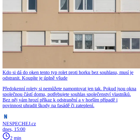
Kdo si dá do oken tento typ rolet proti horku bez souhlasu, musí je
odstranit. Koupíte je úplně všude
Předokenní rolety si nemůžete namontovat jen tak. Pokud jsou okna
společnou částí domu, potřebujete souhlas společenství vlastníků.
Bez něj vám hrozí příkaz k odstranění a v horším případě i
povinnost uhradit škody na fasádě či zateplení.
NESPECHEJ.cz
dnes, 15:00
2 min