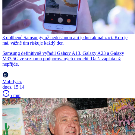
3 oblíbené Samsungy už nedostanou ani jednu aktualizaci. Kdo je
má, vážně tím riskuje každý den
Samsung definitivně vyřadil Galaxy A13, Galaxy A23 a Galaxy
M33 5G ze seznamu podporovaných modelů. Další záplata už
nepřijde.
Mobify.cz
dnes, 15:14
5 min