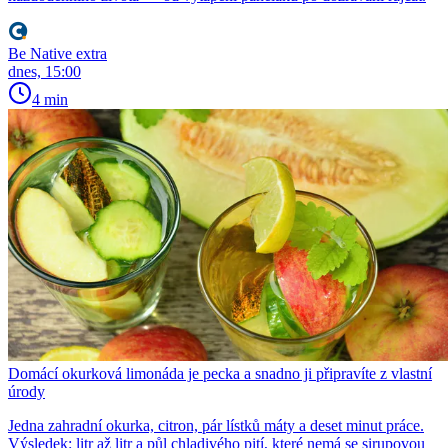
Be Native extra
dnes, 15:00
4 min
Domácí okurková limonáda je pecka a snadno ji připravíte z vlastní
úrody
Jedna zahradní okurka, citron, pár lístků máty a deset minut práce.
Výsledek: litr až litr a půl chladivého pití, které nemá se sirupovou