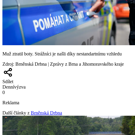
Muž ztratil boty. Strážníci je našli díky nestandartnímu vzhledu
Zdroj
:
Brněnská Drbna | Zprávy z Brna a Jihomoravského kraje
Sdílet
Denní
výzva
0
Reklama
Další články z
Brněnská Drbna