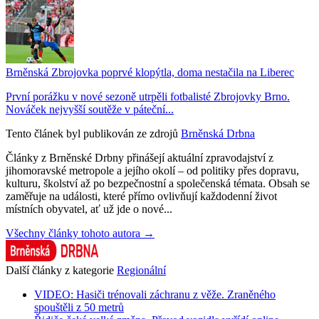
Brněnská Zbrojovka poprvé klopýtla, doma nestačila na Liberec
První porážku v nové sezoně utrpěli fotbalisté Zbrojovky Brno.
Nováček nejvyšší soutěže v páteční...
Tento článek byl publikován ze zdrojů
Brněnská Drbna
Články z Brněnské Drbny přinášejí aktuální zpravodajství z
jihomoravské metropole a jejího okolí – od politiky přes dopravu,
kulturu, školství až po bezpečnostní a společenská témata. Obsah se
zaměřuje na události, které přímo ovlivňují každodenní život
místních obyvatel, ať už jde o nové...
Všechny články tohoto autora →
Další články z kategorie
Regionální
VIDEO: Hasiči trénovali záchranu z věže. Zraněného
spouštěli z 50 metrů