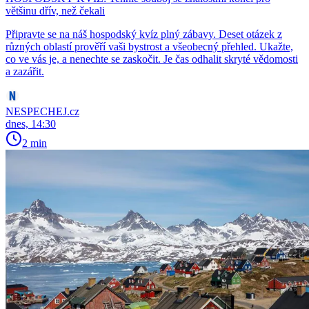
většinu dřív, než čekali
Připravte se na náš hospodský kvíz plný zábavy. Deset otázek z
různých oblastí prověří vaši bystrost a všeobecný přehled. Ukažte,
co ve vás je, a nenechte se zaskočit. Je čas odhalit skryté vědomosti
a zazářit.
NESPECHEJ.cz
dnes, 14:30
2 min