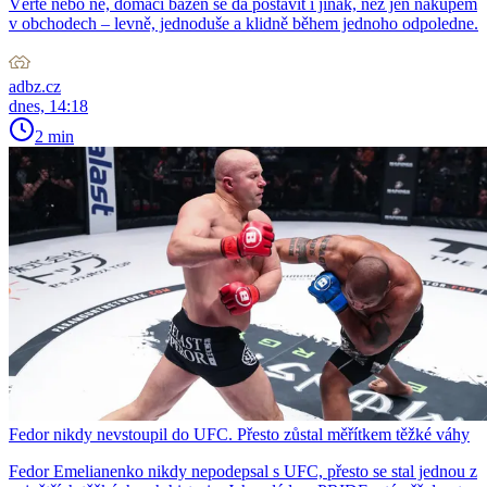
Věřte nebo ne, domácí bazén se dá postavit i jinak, než jen nákupem
v obchodech – levně, jednoduše a klidně během jednoho odpoledne.
adbz.cz
dnes, 14:18
2 min
Fedor nikdy nevstoupil do UFC. Přesto zůstal měřítkem těžké váhy
Fedor Emelianenko nikdy nepodepsal s UFC, přesto se stal jednou z