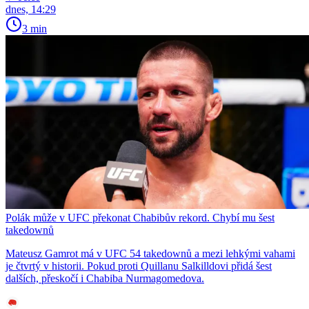
dnes, 14:29
3 min
Polák může v UFC překonat Chabibův rekord. Chybí mu šest
takedownů
Mateusz Gamrot má v UFC 54 takedownů a mezi lehkými vahami
je čtvrtý v historii. Pokud proti Quillanu Salkilldovi přidá šest
dalších, přeskočí i Chabiba Nurmagomedova.