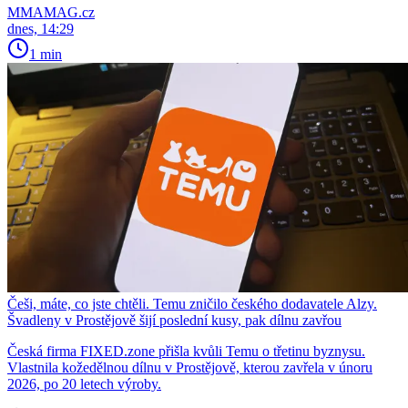
MMAMAG.cz
dnes, 14:29
1 min
Češi, máte, co jste chtěli. Temu zničilo českého dodavatele Alzy.
Švadleny v Prostějově šijí poslední kusy, pak dílnu zavřou
Česká firma FIXED.zone přišla kvůli Temu o třetinu byznysu.
Vlastnila kožedělnou dílnu v Prostějově, kterou zavřela v únoru
2026, po 20 letech výroby.