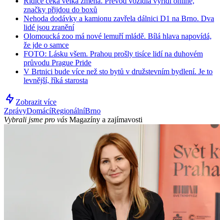
Řidiče čeká velká změna. Převod vozidla vyřídí online,
značky přijdou do boxů
Nehoda dodávky a kamionu zavřela dálnici D1 na Brno. Dva
lidé jsou zranění
Olomoucká zoo má nové lemuří mládě. Bílá hlava napovídá,
že jde o samce
FOTO: Lásku všem. Prahou prošly tisíce lidí na duhovém
průvodu Prague Pride
V Brtnici bude více než sto bytů v družstevním bydlení. Je to
levnější, říká starosta
Zobrazit více
Zprávy
Domácí
Regionální
Brno
Vybrali jsme pro vás
Magazíny a zajímavosti