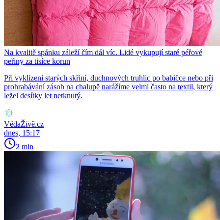
Na kvalitě spánku záleží čím dál víc. Lidé vykupují staré péřové
peřiny za tisíce korun
Při vyklízení starých skříní, duchnových truhlic po babičce nebo při
prohrabávání zásob na chalupě narážíme velmi často na textil, který
ležel desítky let netknutý.
VědaŽivě.cz
dnes, 15:17
2 min