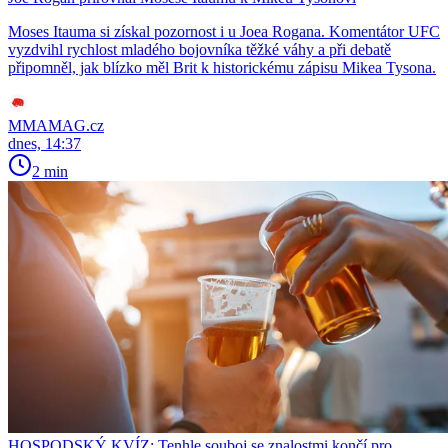
Moses Itauma si získal pozornost i u Joea Rogana. Komentátor UFC
vyzdvihl rychlost mladého bojovníka těžké váhy a při debatě
připomněl, jak blízko měl Brit k historickému zápisu Mikea Tysona.
MMAMAG.cz
dnes, 14:37
2 min
HOSPODSKÝ KVÍZ: Tenhle souboj se znalostmi končí pro