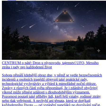
CENTRUM o páté: Dron u plynovodu, tajemství UFO, Messiho
ztráta i rady pro každodenní život
Sobota přináší klidnější obraz dne, v němž se vedle bezpečnostních
incidentů a osobních tragédií objevují také praktické rady,
technologické vychytávky a výhled k mimořádné noční obloze.
Zprávy z různých částí světa připomínají, že i zdánlivě obyčejný
víkend může přinést události s dlouhodobějším významem.
Pozornost poutají také příběhy lidí, kteří řeší vztahy, rodinné ztráty
nebo tlak veřejnosti. A nechybí ani témata, která se dotýkají
každodenního života — od vytápění paneláků po dozrávání rajčat.