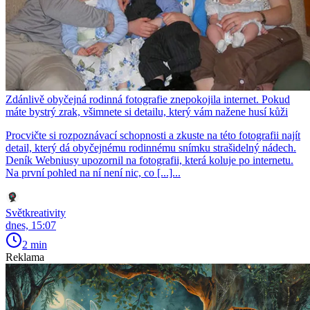
Zdánlivě obyčejná rodinná fotografie znepokojila internet. Pokud
máte bystrý zrak, všimnete si detailu, který vám nažene husí kůži
Procvičte si rozpoznávací schopnosti a zkuste na této fotografii najít
detail, který dá obyčejnému rodinnému snímku strašidelný nádech.
Deník Webniusy upozornil na fotografii, která koluje po internetu.
Na první pohled na ní není nic, co [...]...
Světkreativity
dnes, 15:07
2 min
Reklama