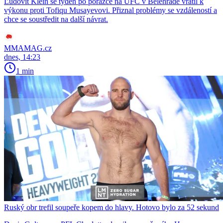
Ľudovít Klein se týden po porážce na UFC v Bělehradě vrátil k
výkonu proti Tofiqu Musayevovi. Přiznal problémy se vzdáleností a
chce se soustředit na další návrat.
MMAMAG.cz
dnes, 14:23
1 min
Ruský obr trefil soupeře kopem do hlavy. Hotovo bylo za 52 sekund