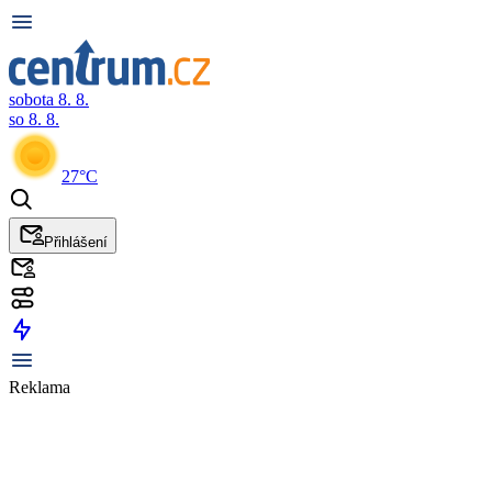
sobota 8. 8.
so 8. 8.
27°C
Přihlášení
Reklama