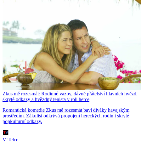
Zkus mě rozesmát: Rodinné vazby, dávné přátelství hlavních hvězd,
skryté odkazy a hvězdný tenista v roli herce
Romantická komedie Zkus mě rozesmát baví diváky havajským
prostředím. Zákulisí odkrývá propojení hereckých rodin i skryté
popkulturní odkazy.
V Telce