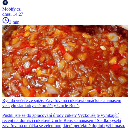
Mobify.cz
dnes, 14:27
3 min
Rychlá večeře ze spíže: Zavařovaná cuketová omáčka s ananasem
ve stylu sladkokyselé omáčky Uncle Ben’s
Pustili jste se do zpracování úrody cuket? Vyzkoušejte vynikající
recept na domácí cuketové Uncle Bens s ananasem! Sladkokyselá
zavařovaná omáčka se zeleninou, která perfektně doplní rýži i maso.