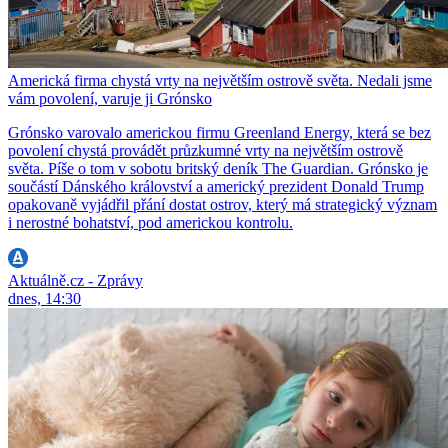
Americká firma chystá vrty na největším ostrově světa. Nedali jsme
vám povolení, varuje ji Grónsko
Grónsko varovalo americkou firmu Greenland Energy, která se bez
povolení chystá provádět průzkumné vrty na největším ostrově
světa. Píše o tom v sobotu britský deník The Guardian. Grónsko je
součástí Dánského království a americký prezident Donald Trump
opakovaně vyjádřil přání dostat ostrov, který má strategický význam
i nerostné bohatství, pod americkou kontrolu.
Aktuálně.cz - Zprávy
dnes, 14:30