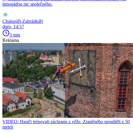
limonádou nic společného.
Chalupáři-Zahrádkáři
dnes, 14:57
3 min
Reklama
VIDEO: Hasiči trénovali záchranu z věže. Zraněného spouštěli z 50
metrů