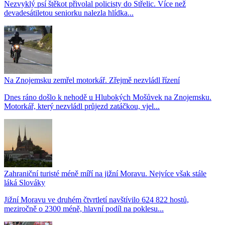
Nezvyklý psí štěkot přivolal policisty do Střelic. Více než
devadesátiletou seniorku nalezla hlídka...
Na Znojemsku zemřel motorkář. Zřejmě nezvládl řízení
Dnes ráno došlo k nehodě u Hlubokých Mošůvek na Znojemsku.
Motorkář, který nezvládl průjezd zatáčkou, vjel...
Zahraniční turisté méně míří na jižní Moravu. Nejvíce však stále
láká Slováky
Jižní Moravu ve druhém čtvrtletí navštívilo 624 822 hostů,
meziročně o 2300 méně, hlavní podíl na poklesu...