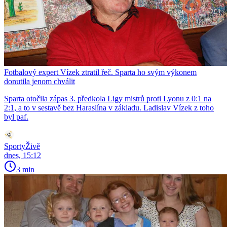
Fotbalový expert Vízek ztratil řeč. Sparta ho svým výkonem
donutila jenom chválit
Sparta otočila zápas 3. předkola Ligy mistrů proti Lyonu z 0:1 na
2:1, a to v sestavě bez Haraslína v základu. Ladislav Vízek z toho
byl paf.
SportyŽivě
dnes, 15:12
3 min