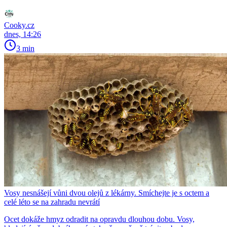
Cooky.cz
dnes, 14:26
3 min
Vosy nesnášejí vůni dvou olejů z lékárny. Smíchejte je s octem a
celé léto se na zahradu nevrátí
Ocet dokáže hmyz odradit na opravdu dlouhou dobu. Vosy,