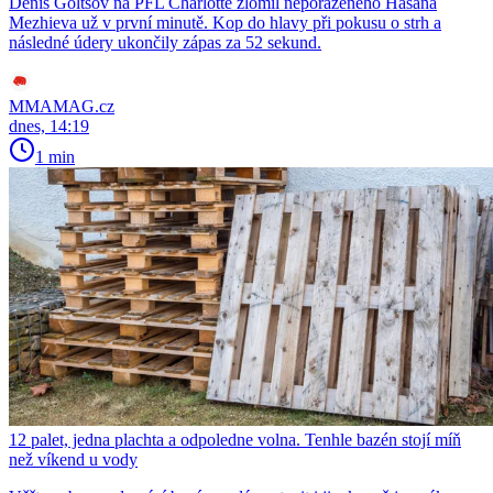
Denis Goltsov na PFL Charlotte zlomil neporaženého Hasana
Mezhieva už v první minutě. Kop do hlavy při pokusu o strh a
následné údery ukončily zápas za 52 sekund.
MMAMAG.cz
dnes, 14:19
1 min
12 palet, jedna plachta a odpoledne volna. Tenhle bazén stojí míň
než víkend u vody