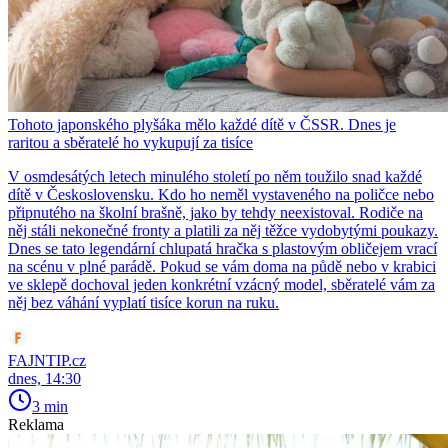
Tohoto japonského plyšáka mělo každé dítě v ČSSR. Dnes je
raritou a sběratelé ho vykupují za tisíce
V osmdesátých letech minulého století po něm toužilo snad každé
dítě v Československu. Kdo ho neměl vystaveného na poličce nebo
připnutého na školní brašně, jako by tehdy neexistoval. Rodiče na
něj stáli nekonečné fronty a platili za něj těžce vydobytými poukazy.
Dnes se tato legendární chlupatá hračka s plastovým obličejem vrací
na scénu v plné parádě. Pokud se vám doma na půdě nebo v krabici
ve sklepě dochoval jeden konkrétní vzácný model, sběratelé vám za
něj bez váhání vyplatí tisíce korun na ruku.
FAJNTIP.cz
dnes, 14:30
3 min
Reklama