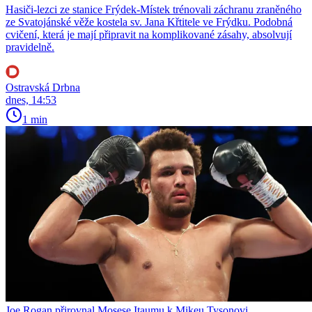
Hasiči-lezci ze stanice Frýdek-Místek trénovali záchranu zraněného
ze Svatojánské věže kostela sv. Jana Křtitele ve Frýdku. Podobná
cvičení, která je mají připravit na komplikované zásahy, absolvují
pravidelně.
Ostravská Drbna
dnes, 14:53
1 min
Joe Rogan přirovnal Mosese Itaumu k Mikeu Tysonovi