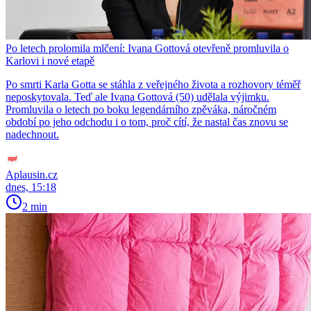
Po letech prolomila mlčení: Ivana Gottová otevřeně promluvila o
Karlovi i nové etapě
Po smrti Karla Gotta se stáhla z veřejného života a rozhovory téměř
neposkytovala. Teď ale Ivana Gottová (50) udělala výjimku.
Promluvila o letech po boku legendárního zpěváka, náročném
období po jeho odchodu i o tom, proč cítí, že nastal čas znovu se
nadechnout.
Aplausin.cz
dnes, 15:18
2 min