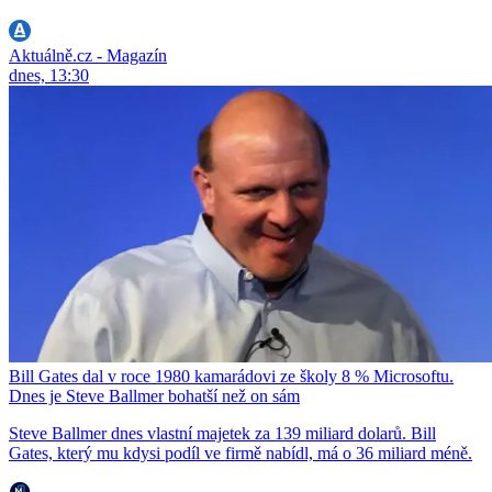
Aktuálně.cz - Magazín
dnes, 13:30
Bill Gates dal v roce 1980 kamarádovi ze školy 8 % Microsoftu.
Dnes je Steve Ballmer bohatší než on sám
Steve Ballmer dnes vlastní majetek za 139 miliard dolarů. Bill
Gates, který mu kdysi podíl ve firmě nabídl, má o 36 miliard méně.