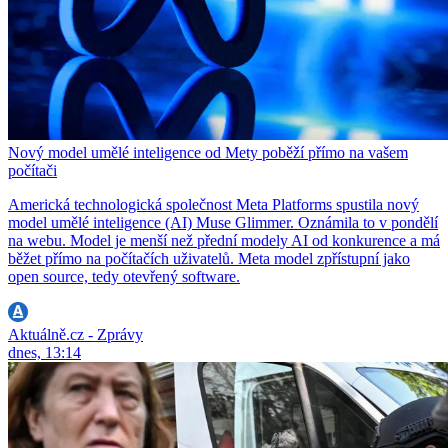
Nový model umělé inteligence od Mety poběží přímo na vašem
počítači
Americká technologická společnost Meta Platforms spustila nový
model umělé inteligence (AI) Muse Glimmer. Oznámila to v pondělí
na webu. Model je menší než přední modely AI od konkurence a má
běžet přímo na počítačích uživatelů. Meta model zpřístupní jako
open source, tedy otevřený software.
Aktuálně.cz - Zprávy
dnes, 13:14