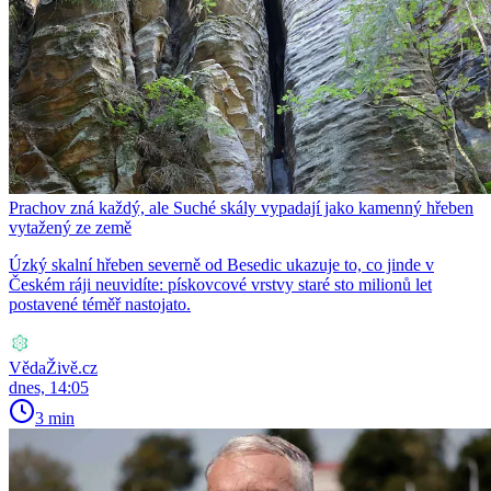
Prachov zná každý, ale Suché skály vypadají jako kamenný hřeben
vytažený ze země
Úzký skalní hřeben severně od Besedic ukazuje to, co jinde v
Českém ráji neuvidíte: pískovcové vrstvy staré sto milionů let
postavené téměř nastojato.
VědaŽivě.cz
dnes, 14:05
3 min