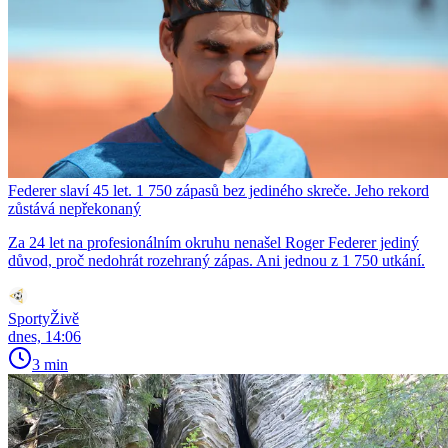
Federer slaví 45 let. 1 750 zápasů bez jediného skreče. Jeho rekord
zůstává nepřekonaný
Za 24 let na profesionálním okruhu nenašel Roger Federer jediný
důvod, proč nedohrát rozehraný zápas. Ani jednou z 1 750 utkání.
SportyŽivě
dnes, 14:06
3 min