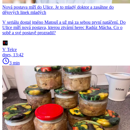
Nová postava míří do Ulice. Je to mladý doktor a zasáhne do
dějových linek mladých
V seriálu dostal jméno Matouš a už má za sebou první natáčení. Do
Ulice míří nová postava, kterou ztvární herec Radúz Mácha. Co o
sobě a své postavě prozradil?
V Telce
dnes, 13:42
3 min