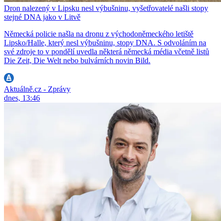
Dron nalezený v Lipsku nesl výbušninu, vyšetřovatelé našli stopy
stejné DNA jako v Litvě
Německá policie našla na dronu z východoněmeckého letiště
Lipsko/Halle, který nesl výbušninu, stopy DNA. S odvoláním na
své zdroje to v pondělí uvedla některá německá média včetně listů
Die Zeit, Die Welt nebo bulvárních novin Bild.
Aktuálně.cz - Zprávy
dnes, 13:46