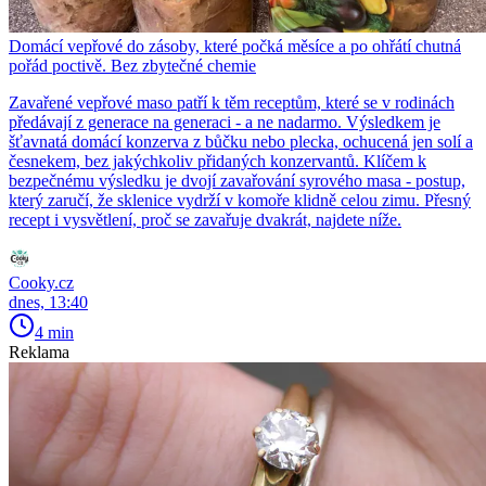
Domácí vepřové do zásoby, které počká měsíce a po ohřátí chutná
pořád poctivě. Bez zbytečné chemie
Zavařené vepřové maso patří k těm receptům, které se v rodinách
předávají z generace na generaci - a ne nadarmo. Výsledkem je
šťavnatá domácí konzerva z bůčku nebo plecka, ochucená jen solí a
česnekem, bez jakýchkoliv přidaných konzervantů. Klíčem k
bezpečnému výsledku je dvojí zavařování syrového masa - postup,
který zaručí, že sklenice vydrží v komoře klidně celou zimu. Přesný
recept i vysvětlení, proč se zavařuje dvakrát, najdete níže.
Cooky.cz
dnes, 13:40
4 min
Reklama