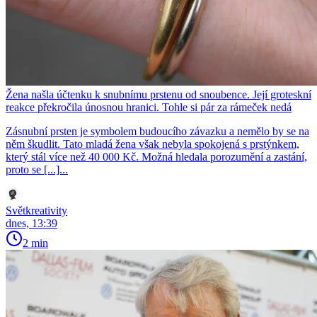
Žena našla účtenku k snubnímu prstenu od snoubence. Její groteskní
reakce překročila únosnou hranici. Tohle si pár za rámeček nedá
Zásnubní prsten je symbolem budoucího závazku a nemělo by se na
něm škudlit. Tato mladá žena však nebyla spokojená s prstýnkem,
který stál více než 40 000 Kč. Možná hledala porozumění a zastání,
proto se [...]...
Světkreativity
dnes, 13:39
2 min