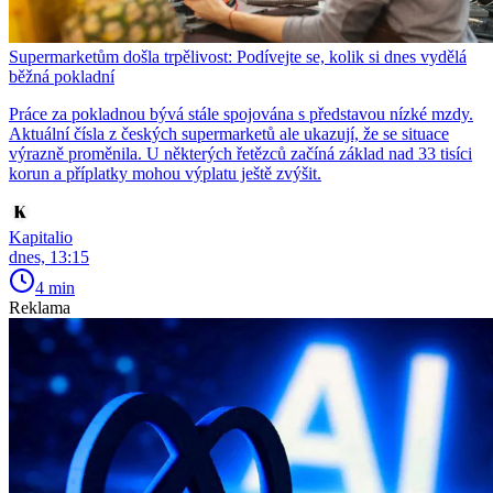
Supermarketům došla trpělivost: Podívejte se, kolik si dnes vydělá
běžná pokladní
Práce za pokladnou bývá stále spojována s představou nízké mzdy.
Aktuální čísla z českých supermarketů ale ukazují, že se situace
výrazně proměnila. U některých řetězců začíná základ nad 33 tisíci
korun a příplatky mohou výplatu ještě zvýšit.
Kapitalio
dnes, 13:15
4 min
Reklama