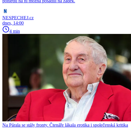
pohledu na ni možná posadili na zadek.
NESPECHEJ.cz
dnes, 14:00
4 min
Na Párala se stály fronty. Čtenáře lákala erotika i společenská kritika