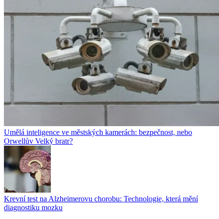
Umělá inteligence ve městských kamerách: bezpečnost, nebo
Orwellův Velký bratr?
Krevní test na Alzheimerovu chorobu: Technologie, která mění
diagnostiku mozku