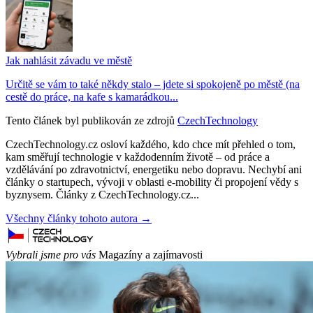
Jak nahlásit závadu ve městě
Určitě se vám to také někdy stalo – jdete si spokojeně po městě (na
cestě do práce, na kafe s kamarádkou...
Tento článek byl publikován ze zdrojů
CzechTechnology
CzechTechnology.cz osloví každého, kdo chce mít přehled o tom,
kam směřují technologie v každodenním životě – od práce a
vzdělávání po zdravotnictví, energetiku nebo dopravu. Nechybí ani
články o startupech, vývoji v oblasti e-mobility či propojení vědy s
byznysem. Články z CzechTechnology.cz...
Všechny články tohoto autora →
Vybrali jsme pro vás
Magazíny a zajímavosti