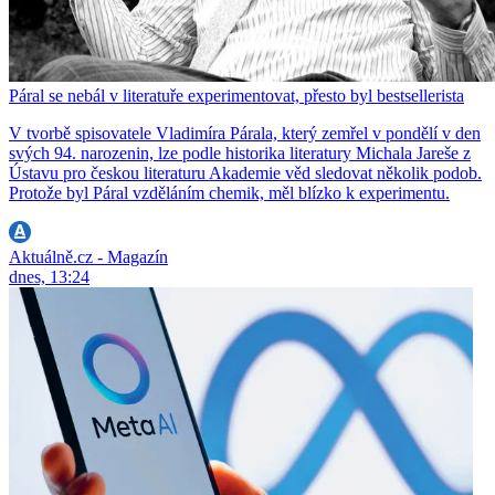
Páral se nebál v literatuře experimentovat, přesto byl bestsellerista
V tvorbě spisovatele Vladimíra Párala, který zemřel v pondělí v den
svých 94. narozenin, lze podle historika literatury Michala Jareše z
Ústavu pro českou literaturu Akademie věd sledovat několik podob.
Protože byl Páral vzděláním chemik, měl blízko k experimentu.
Aktuálně.cz - Magazín
dnes, 13:24