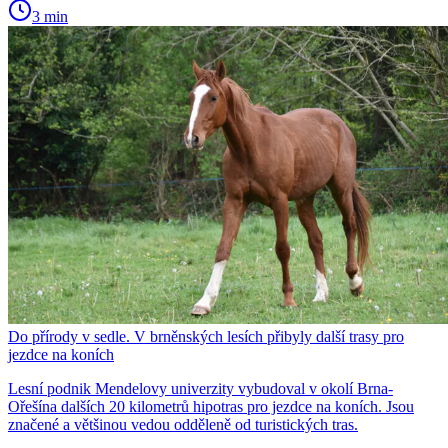
3 min
Do přírody v sedle. V brněnských lesích přibyly další trasy pro
jezdce na koních
Lesní podnik Mendelovy univerzity vybudoval v okolí Brna-
Ořešína dalších 20 kilometrů hipotras pro jezdce na koních. Jsou
značené a většinou vedou odděleně od turistických tras.