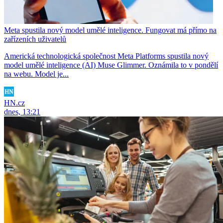
Meta spustila nový model umělé inteligence. Fungovat má přímo na
zařízeních uživatelů
Americká technologická společnost Meta Platforms spustila nový
model umělé inteligence (AI) Muse Glimmer. Oznámila to v pondělí
na webu. Model je...
HN.cz
dnes, 13:21