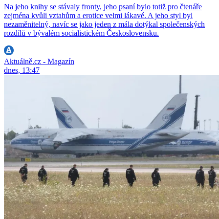
Na jeho knihy se stávaly fronty, jeho psaní bylo totiž pro čtenáře
zejména kvůli vztahům a erotice velmi lákavé. A jeho styl byl
nezaměnitelný, navíc se jako jeden z mála dotýkal společenských
rozdílů v bývalém socialistickém Československu.
Aktuálně.cz - Magazín
dnes, 13:47