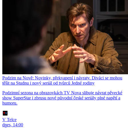
Podzim na Nově: Novinky, překvapení i návraty. Diváci se mohou
těšit na Studnu i nový seriál od tvůrců Jedné rodiny
Podzimní sezona na obrazovkách TV Nova slibuje návrat pěvecké
show SuperStar i zbrusu nové původní české seriály plné napětí a
humoru.
V Telce
dnes, 14:00