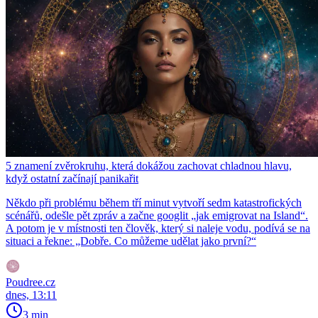
5 znamení zvěrokruhu, která dokážou zachovat chladnou hlavu,
když ostatní začínají panikařit
Někdo při problému během tří minut vytvoří sedm katastrofických
scénářů, odešle pět zpráv a začne googlit „jak emigrovat na Island“.
A potom je v místnosti ten člověk, který si naleje vodu, podívá se na
situaci a řekne: „Dobře. Co můžeme udělat jako první?“
Poudree.cz
dnes, 13:11
3 min