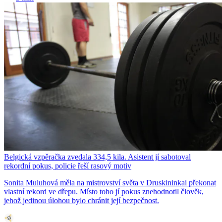
Belgická vzpěračka zvedala 334,5 kila. Asistent jí sabotoval
rekordní pokus, policie řeší rasový motiv
Sonita Muluhová měla na mistrovství světa v Druskininkai překonat
vlastní rekord ve dřepu. Místo toho jí pokus znehodnotil člověk,
jehož jedinou úlohou bylo chránit její bezpečnost.