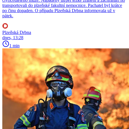
čtyřicetiletého muže. Napadený utrpěl těžké zranění a záchranáři ho
transportovali do plzeňské fakultní nemocnice. Pachatel byl krátce
po činu dopaden. O případu Plzeňská Drbna informovala už v
pátek.
Plzeňská Drbna
dnes, 13:28
1 min