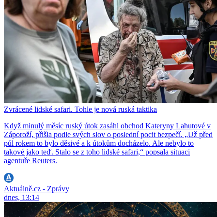
Zvrácené lidské safari. Tohle je nová ruská taktika
Když minulý měsíc ruský útok zasáhl obchod Kateryny Lahutové v
Záporoží, přišla podle svých slov o poslední pocit bezpečí. „Už před
půl rokem to bylo děsivé a k útokům docházelo. Ale nebylo to
takové jako teď. Stalo se z toho lidské safari,“ popsala situaci
agentuře Reuters.
Aktuálně.cz - Zprávy
dnes, 13:14