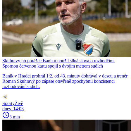
Skuhravý po porážce Baníku použil silná slova o rozhodčím.
Spornou červenou kartu spojil s dvojím metrem sudích
Baník v Hradci prohrál 1:2, od 43. minuty dohrával v deseti a trenér
Roman Skuhravý po zápase otevřeně zpochybnil konzistenci
rozhodování sudích.
SportyŽivě
dnes, 14:03
3 min