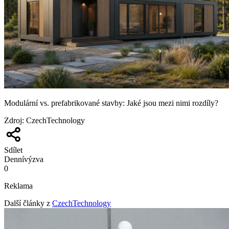
Modulární vs. prefabrikované stavby: Jaké jsou mezi nimi rozdíly?
Zdroj
:
CzechTechnology
Sdílet
Denní
výzva
0
Reklama
Další články z
CzechTechnology