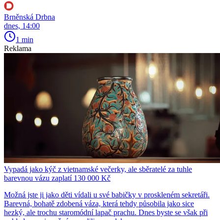
Brněnská Drbna
dnes, 14:00
1 min
Reklama
Vypadá jako kýč z vietnamské večerky, ale sběratelé za tuhle
barevnou vázu zaplatí 130 000 Kč
Možná jste ji jako děti vídali u své babičky v proskleném sekretáři.
Barevná, bohatě zdobená váza, která tehdy působila jako sice
hezký, ale trochu staromódní lapač prachu. Dnes byste se však při