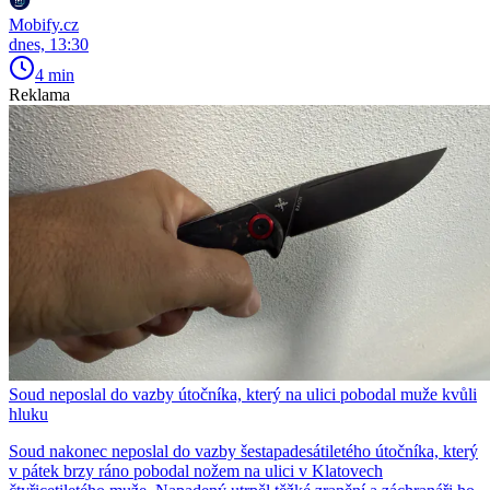
Mobify.cz
dnes, 13:30
4 min
Reklama
Soud neposlal do vazby útočníka, který na ulici pobodal muže kvůli
hluku
Soud nakonec neposlal do vazby šestapadesátiletého útočníka, který
v pátek brzy ráno pobodal nožem na ulici v Klatovech