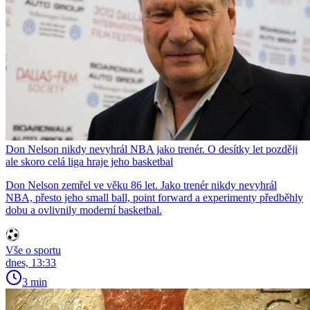
Don Nelson nikdy nevyhrál NBA jako trenér. O desítky let později
ale skoro celá liga hraje jeho basketbal
Don Nelson zemřel ve věku 86 let. Jako trenér nikdy nevyhrál
NBA, přesto jeho small ball, point forward a experimenty předběhly
dobu a ovlivnily moderní basketbal.
Vše o sportu
dnes, 13:33
3 min