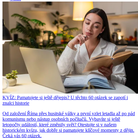
KVÍZ: Pamatujete si ještě dějepis? U těchto 60 otázek se zapotí i
znalci historie
Od založení Říma přes husitské války a první vzlet letadla až po pád
komunismu nebo nástup osobních počítačů. Vybavíte si ještě
letopočty událostí, které změnily svět? Otestujte si v našem
historickém kvízu, jak dobře si pamatujete klíčové momenty z dějin.
Čeká vás 60 otázek.