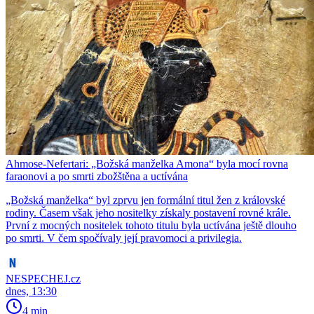
Ahmose-Nefertari: „Božská manželka Amona“ byla mocí rovna
faraonovi a po smrti zbožštěna a uctívána
​​​​​​​„Božská manželka“ byl zprvu jen formální titul žen z královské
rodiny. Časem však jeho nositelky získaly postavení rovné krále.
První z mocných nositelek tohoto titulu byla uctívána ještě dlouho
po smrti. V čem spočívaly její pravomoci a privilegia.
NESPECHEJ.cz
dnes, 13:30
4 min