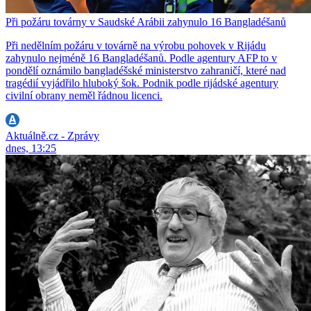
Při požáru továrny v Saudské Arábii zahynulo 16 Bangladéšanů
Při nedělním požáru v továrně na výrobu pohovek v Rijádu
zahynulo nejméně 16 Bangladéšanů. Podle agentury AFP to v
pondělí oznámilo bangladéšské ministerstvo zahraničí, které nad
tragédií vyjádřilo hluboký šok. Podnik podle rijádské agentury
civilní obrany neměl řádnou licenci.
Aktuálně.cz - Zprávy
dnes, 13:25