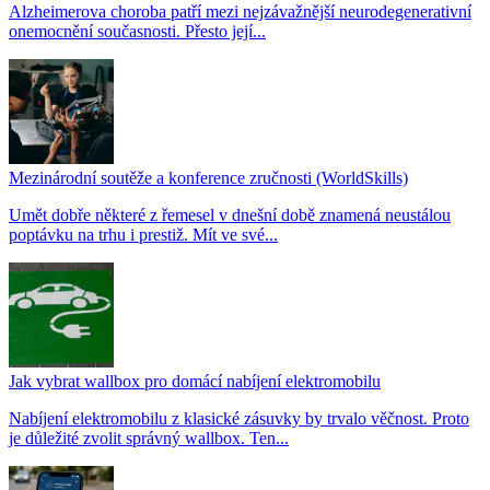
Alzheimerova choroba patří mezi nejzávažnější neurodegenerativní
onemocnění současnosti. Přesto její...
Mezinárodní soutěže a konference zručnosti (WorldSkills)
Umět dobře některé z řemesel v dnešní době znamená neustálou
poptávku na trhu i prestiž. Mít ve své...
Jak vybrat wallbox pro domácí nabíjení elektromobilu
Nabíjení elektromobilu z klasické zásuvky by trvalo věčnost. Proto
je důležité zvolit správný wallbox. Ten...