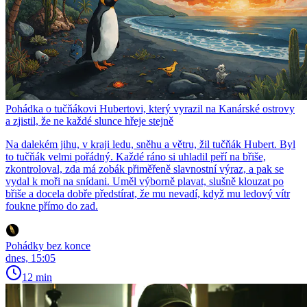
Pohádka o tučňákovi Hubertovi, který vyrazil na Kanárské ostrovy
a zjistil, že ne každé slunce hřeje stejně
Na dalekém jihu, v kraji ledu, sněhu a větru, žil tučňák Hubert. Byl
to tučňák velmi pořádný. Každé ráno si uhladil peří na břiše,
zkontroloval, zda má zobák přiměřeně slavnostní výraz, a pak se
vydal k moři na snídani. Uměl výborně plavat, slušně klouzat po
břiše a docela dobře předstírat, že mu nevadí, když mu ledový vítr
foukne přímo do zad.
Pohádky bez konce
dnes, 15:05
12 min