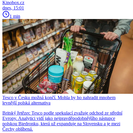
Kinobox.cz
dnes, 15:01
1 min
Tesco v Česku možná končí. Mohla by ho nahradit mnohem
levnější polská alternativa
Britský řetězec Tesco podle spekulací zvažuje odchod ze střední
Evropy. Analytici vidí jako nejpravděpodobnějšího nástupce
polskou Biedronku, která už expanduje na Slovensku a je mezi
Čechy oblíbená.