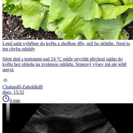
Letní salát vyběhne do květu a zhořkne dřív, než ho sklidíte. Není to
jen chyba odrůdy
Série dnů s teplotami nad 24 °C může urychlit přechod salátu do
květu bez ohledu na zvolenou odrůdu. Srpnový výsev má ale ještě
smysl.
Chalupáři-Zahrádkáři
dnes, 15:32
4 min