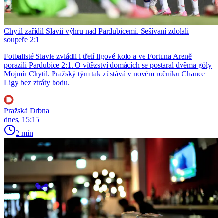
Chytil zařídil Slavii výhru nad Pardubicemi. Sešívaní zdolali
soupeře 2:1
Fotbalisté Slavie zvládli i třetí ligové kolo a ve Fortuna Areně
porazili Pardubice 2:1. O vítězství domácích se postaral dvěma góly
Mojmír Chytil. Pražský tým tak zůstává v novém ročníku Chance
Ligy bez ztráty bodu.
Pražská Drbna
dnes, 15:15
2 min