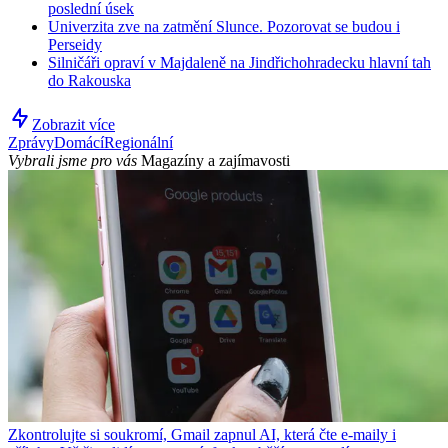
poslední úsek
Univerzita zve na zatmění Slunce. Pozorovat se budou i
Perseidy
Silničáři opraví v Majdaleně na Jindřichohradecku hlavní tah
do Rakouska
Zobrazit více
Zprávy
Domácí
Regionální
Vybrali jsme pro vás
Magazíny a zajímavosti
Zkontrolujte si soukromí, Gmail zapnul AI, která čte e-maily i