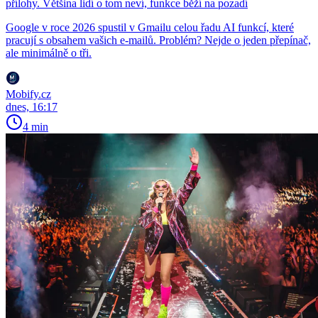
přílohy. Většina lidí o tom neví, funkce běží na pozadí
Google v roce 2026 spustil v Gmailu celou řadu AI funkcí, které
pracují s obsahem vašich e-mailů. Problém? Nejde o jeden přepínač,
ale minimálně o tři.
Mobify.cz
dnes, 16:17
4 min