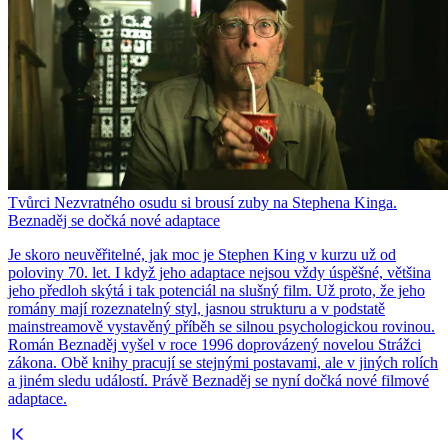
Tvůrci Nezvratného osudu si brousí zuby na Stephena Kinga.
Beznaděj se dočká nové adaptace
Je skoro neuvěřitelné, jak moc je Stephen King v kurzu už od
poloviny 70. let. I když jeho adaptace nejsou vždy úspěšné, většina
jeho předloh skýtá i tak potenciál na slušný film. Už proto, že jeho
romány mají rozeznatelný styl, jasnou strukturu a v podstatě
mainstreamově vystavěný příběh se silnou psychologickou rovinou.
Román Beznaděj vyšel v roce 1996 doprovázený novelou Strážci
zákona. Obě knihy pracují se stejnými postavami, ale v jiných rolích
a jiném sledu událostí. Právě Beznaděj se nyní dočká nové filmové
adaptace.