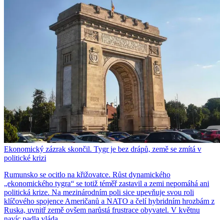
Ekonomický zázrak skončil. Tygr je bez drápů, země se zmítá v
politické krizi
Rumunsko se ocitlo na křižovatce. Růst dynamického
„ekonomického tygra“ se totiž téměř zastavil a zemi nepomáhá ani
politická krize. Na mezinárodním poli sice upevňuje svou roli
klíčového spojence Američanů a NATO a čelí hybridním hrozbám z
Ruska, uvnitř země ovšem narůstá frustrace obyvatel. V květnu
navíc padla vláda.