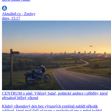
Aktuálně.cz - Zprávy
dnes, 15:17
CENTRUM o páté: Vítězný Salač, politické ambice i příběhy, které
přesahují běžný víkend
Klidný víkendový den bez výrazných extrémů nabídl několik
událostí, které mají širší význam a nezůstávají jen u jedné krátké