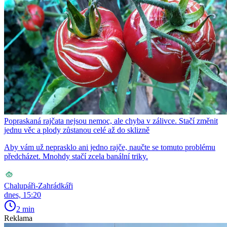
Popraskaná rajčata nejsou nemoc, ale chyba v zálivce. Stačí změnit
jednu věc a plody zůstanou celé až do sklizně
Aby vám už neprasklo ani jedno rajče, naučte se tomuto problému
předcházet. Mnohdy stačí zcela banální triky.
Chalupáři-Zahrádkáři
dnes, 15:20
2 min
Reklama