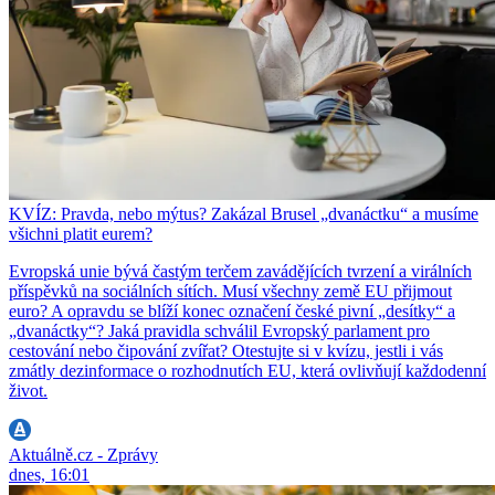
KVÍZ: Pravda, nebo mýtus? Zakázal Brusel „dvanáctku“ a musíme
všichni platit eurem?
Evropská unie bývá častým terčem zavádějících tvrzení a virálních
příspěvků na sociálních sítích. Musí všechny země EU přijmout
euro? A opravdu se blíží konec označení české pivní „desítky“ a
„dvanáctky“? Jaká pravidla schválil Evropský parlament pro
cestování nebo čipování zvířat? Otestujte si v kvízu, jestli i vás
zmátly dezinformace o rozhodnutích EU, která ovlivňují každodenní
život.
Aktuálně.cz - Zprávy
dnes, 16:01