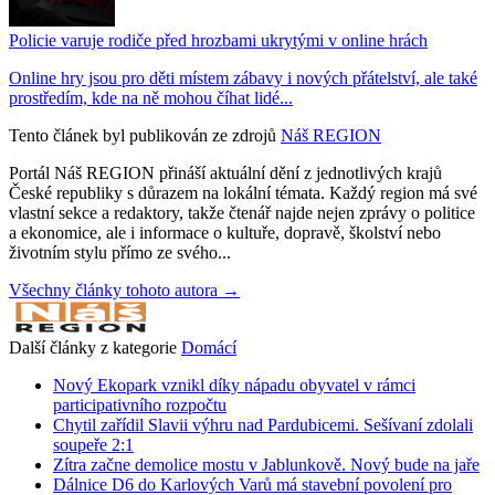
Policie varuje rodiče před hrozbami ukrytými v online hrách
Online hry jsou pro děti místem zábavy i nových přátelství, ale také
prostředím, kde na ně mohou číhat lidé...
Tento článek byl publikován ze zdrojů
Náš REGION
Portál Náš REGION přináší aktuální dění z jednotlivých krajů
České republiky s důrazem na lokální témata. Každý region má své
vlastní sekce a redaktory, takže čtenář najde nejen zprávy o politice
a ekonomice, ale i informace o kultuře, dopravě, školství nebo
životním stylu přímo ze svého...
Všechny články tohoto autora →
Další články z kategorie
Domácí
Nový Ekopark vznikl díky nápadu obyvatel v rámci
participativního rozpočtu
Chytil zařídil Slavii výhru nad Pardubicemi. Sešívaní zdolali
soupeře 2:1
Zítra začne demolice mostu v Jablunkově. Nový bude na jaře
Dálnice D6 do Karlových Varů má stavební povolení pro