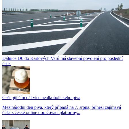
Dálnice D6 do Karlových Varů má stavební povolení pro poslední
úsek
Češi pijí čím dál více nealkoholického piva
Mezinárodní den piva, který připadá na 7. srpna, přinesl zajímavá
čísla z české online doručovací platformy...