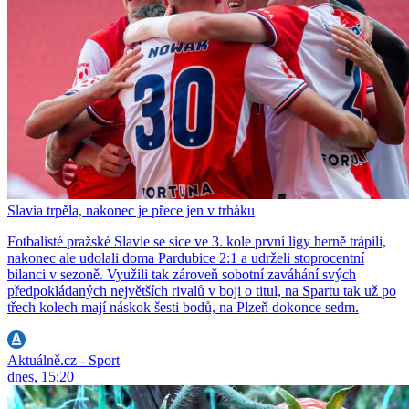
Slavia trpěla, nakonec je přece jen v trháku
Fotbalisté pražské Slavie se sice ve 3. kole první ligy herně trápili,
nakonec ale udolali doma Pardubice 2:1 a udrželi stoprocentní
bilanci v sezoně. Využili tak zároveň sobotní zaváhání svých
předpokládaných největších rivalů v boji o titul, na Spartu tak už po
třech kolech mají náskok šesti bodů, na Plzeň dokonce sedm.
Aktuálně.cz - Sport
dnes, 15:20