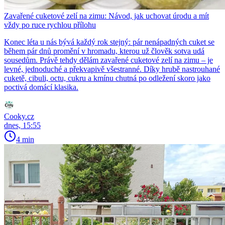
Zavařené cuketové zelí na zimu: Návod, jak uchovat úrodu a mít
vždy po ruce rychlou přílohu
Konec léta u nás bývá každý rok stejný: pár nenápadných cuket se
během pár dnů promění v hromadu, kterou už člověk sotva udá
sousedům. Právě tehdy dělám zavařené cuketové zelí na zimu – je
levné, jednoduché a překvapivě všestranné. Díky hrubě nastrouhané
cuketě, cibuli, octu, cukru a kmínu chutná po odležení skoro jako
poctivá domácí klasika.
Cooky.cz
dnes, 15:55
4 min