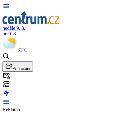
neděle 9. 8.
ne 9. 8.
31°C
Přihlášení
Reklama