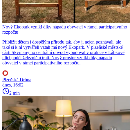
Nový Ekopark vznikl díky nápadu obyvatel v rámci participativního
rozpočtu
Přiblížit dětem i dospělým přírodu tak, aby ji nejen poznávali, ale
také si k ní vytvářeli vztah má nový Ekopark. V plzeňské městské
části Skvrňany ho centrální obvod vybudoval v proluce v Lábkově
ulici podél železniční trati. Nový prostor vznikl díky nápadu
obyvatel v rámci participativního rozpočtu.
Plzeňská Drbna
dnes, 16:02
2 min