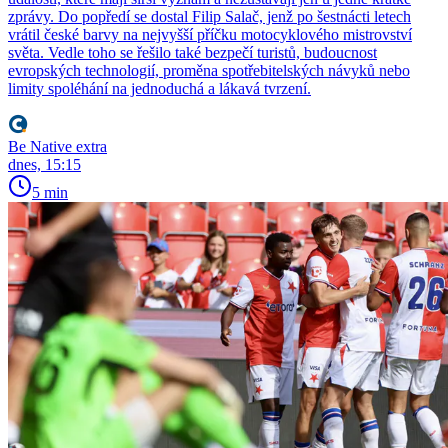
zprávy. Do popředí se dostal Filip Salač, jenž po šestnácti letech
vrátil české barvy na nejvyšší příčku motocyklového mistrovství
světa. Vedle toho se řešilo také bezpečí turistů, budoucnost
evropských technologií, proměna spotřebitelských návyků nebo
limity spoléhání na jednoduchá a lákavá tvrzení.
Be Native extra
dnes, 15:15
5 min