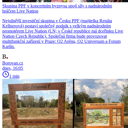
Skupina PPF v koncertním byznysu spojí síly s nadnárodním
hráčem Live Nation
Nejsilnější investiční skupina v Česku PPF (majitelka Renáta
Kellnerová) postaví společný podnik s velkým nadnárodním
promotérem Live Nation (LN; v České republice má dceřinku Live
Nation Czech Republic). Společná firma bude provozovat
multifunkční zařízení v Praze: O2 Arénu, O2 Universum a Forum
Karlín.
Borovan.cz
dnes, 16:05
1 min