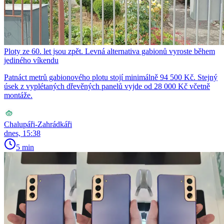
Ploty ze 60. let jsou zpět. Levná alternativa gabionů vyroste během
jediného víkendu
Patnáct metrů gabionového plotu stojí minimálně 94 500 Kč. Stejný
úsek z vyplétaných dřevěných panelů vyjde od 28 000 Kč včetně
montáže.
Chalupáři-Zahrádkáři
dnes, 15:38
5 min