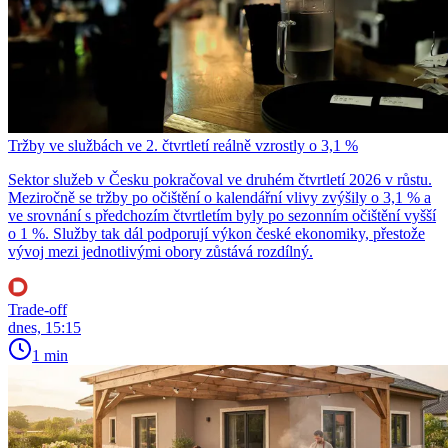
Tržby ve službách ve 2. čtvrtletí reálně vzrostly o 3,1 %
Sektor služeb v Česku pokračoval ve druhém čtvrtletí 2026 v růstu.
Meziročně se tržby po očištění o kalendářní vlivy zvýšily o 3,1 % a
ve srovnání s předchozím čtvrtletím byly po sezonním očištění vyšší
o 1 %. Služby tak dál podporují výkon české ekonomiky, přestože
vývoj mezi jednotlivými obory zůstává rozdílný.
Trade-off
dnes, 15:15
1 min