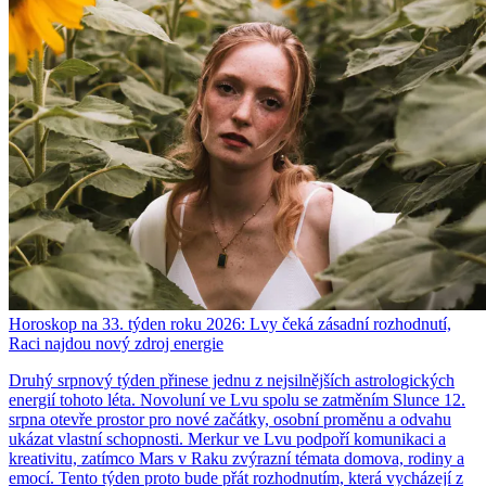
Horoskop na 33. týden roku 2026: Lvy čeká zásadní rozhodnutí,
Raci najdou nový zdroj energie
Druhý srpnový týden přinese jednu z nejsilnějších astrologických
energií tohoto léta. Novoluní ve Lvu spolu se zatměním Slunce 12.
srpna otevře prostor pro nové začátky, osobní proměnu a odvahu
ukázat vlastní schopnosti. Merkur ve Lvu podpoří komunikaci a
kreativitu, zatímco Mars v Raku zvýrazní témata domova, rodiny a
emocí. Tento týden proto bude přát rozhodnutím, která vycházejí z