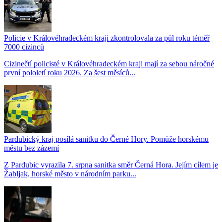
Policie v Královéhradeckém kraji zkontrolovala za půl roku téměř
7000 cizinců
Cizinečtí policisté v Královéhradeckém kraji mají za sebou náročné
první pololetí roku 2026. Za šest měsíců...
Pardubický kraj posílá sanitku do Černé Hory. Pomůže horskému
městu bez zázemí
Z Pardubic vyrazila 7. srpna sanitka směr Černá Hora. Jejím cílem je
Žabljak, horské město v národním parku...