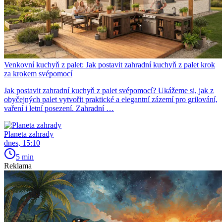
Venkovní kuchyň z palet: Jak postavit zahradní kuchyň z palet krok
za krokem svépomocí
Jak postavit zahradní kuchyň z palet svépomocí? Ukážeme si, jak z
obyčejných palet vytvořit praktické a elegantní zázemí pro grilování,
vaření i letní posezení. Zahradní …
Planeta zahrady
dnes, 15:10
5 min
Reklama