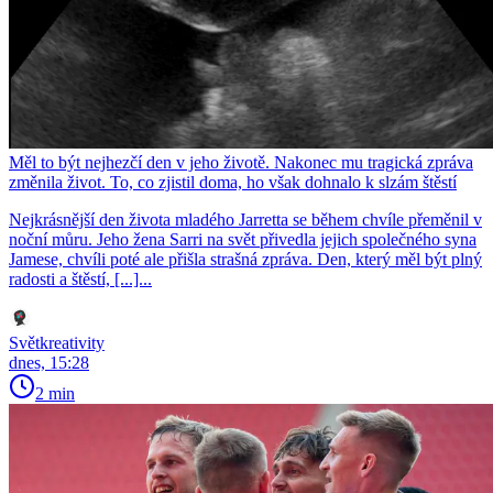
Měl to být nejhezčí den v jeho životě. Nakonec mu tragická zpráva
změnila život. To, co zjistil doma, ho však dohnalo k slzám štěstí
Nejkrásnější den života mladého Jarretta se během chvíle přeměnil v
noční můru. Jeho žena Sarri na svět přivedla jejich společného syna
Jamese, chvíli poté ale přišla strašná zpráva. Den, který měl být plný
radosti a štěstí, [...]...
Světkreativity
dnes, 15:28
2 min