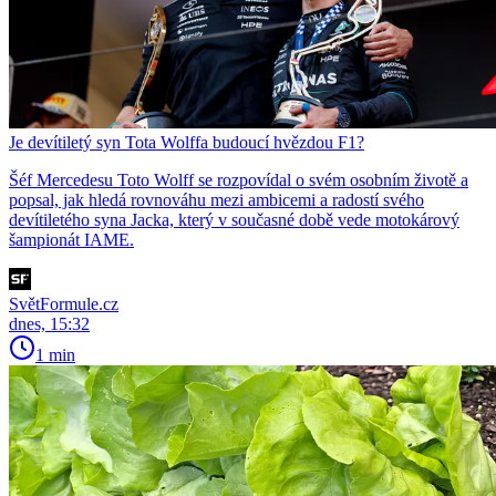
Je devítiletý syn Tota Wolffa budoucí hvězdou F1?
Šéf Mercedesu Toto Wolff se rozpovídal o svém osobním životě a
popsal, jak hledá rovnováhu mezi ambicemi a radostí svého
devítiletého syna Jacka, který v současné době vede motokárový
šampionát IAME.
SvětFormule.cz
dnes, 15:32
1 min