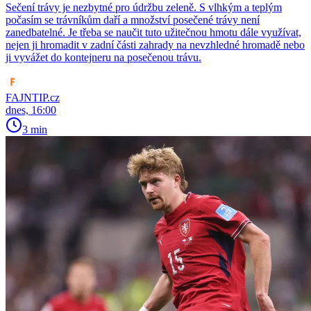
Sečení trávy je nezbytné pro údržbu zeleně. S vlhkým a teplým
počasím se trávníkům daří a množství posečené trávy není
zanedbatelné. Je třeba se naučit tuto užitečnou hmotu dále využívat,
nejen ji hromadit v zadní části zahrady na nevzhledné hromadě nebo
ji vyvážet do kontejneru na posečenou trávu.
FAJNTIP.cz
dnes, 16:00
3 min