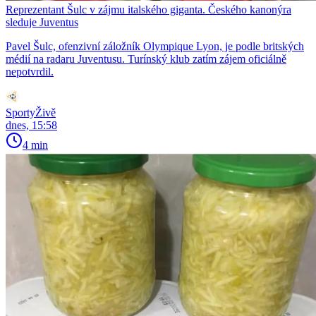
Reprezentant Šulc v zájmu italského giganta. Českého kanonýra
sleduje Juventus
Pavel Šulc, ofenzivní záložník Olympique Lyon, je podle britských
médií na radaru Juventusu. Turínský klub zatím zájem oficiálně
nepotvrdil.
SportyŽivě
dnes, 15:58
4 min