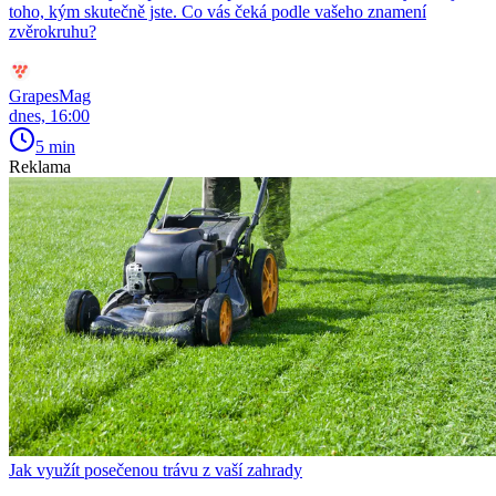
toho, kým skutečně jste. Co vás čeká podle vašeho znamení
zvěrokruhu?
GrapesMag
dnes, 16:00
5 min
Reklama
Jak využít posečenou trávu z vaší zahrady