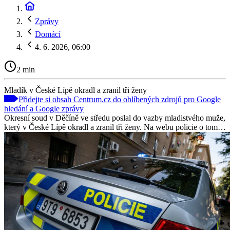
Zprávy
Domácí
4. 6. 2026, 06:00
2 min
Mladík v České Lípě okradl a zranil tři ženy
Přidejte si obsah Centrum.cz do oblíbených zdrojů pro Google
hledání a Google zprávy
Okresní soud v Děčíně ve středu poslal do vazby mladistvého muže,
který v České Lípě okradl a zranil tři ženy. Na webu policie o tom…