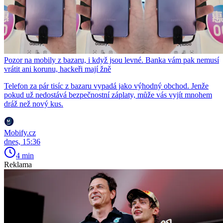
Pozor na mobily z bazaru, i když jsou levné. Banka vám pak nemusí
vrátit ani korunu, hackeři mají žně
Telefon za pár tisíc z bazaru vypadá jako výhodný obchod. Jenže
pokud už nedostává bezpečnostní záplaty, může vás vyjít mnohem
dráž než nový kus.
Mobify.cz
dnes, 15:36
4 min
Reklama