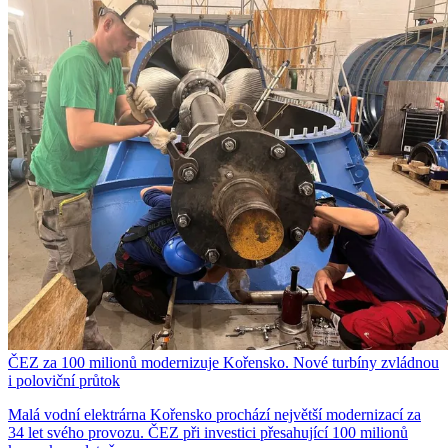
ČEZ za 100 milionů modernizuje Kořensko. Nové turbíny zvládnou
i poloviční průtok
Malá vodní elektrárna Kořensko prochází největší modernizací za
34 let svého provozu. ČEZ při investici přesahující 100 milionů