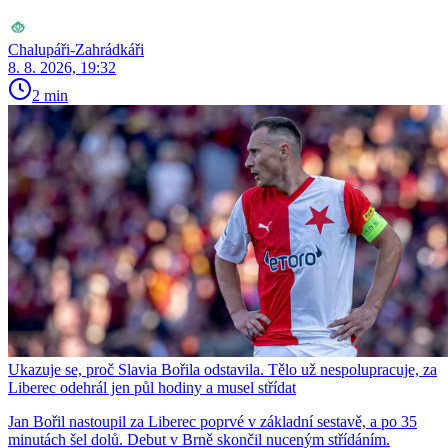
Chalupáři-Zahrádkáři
8. 8. 2026, 19:32
2 min
Ukazuje se, proč Slavia Bořila odstavila. Tělo už nespolupracuje, za
Liberec odehrál jen půl hodiny a musel střídat
Jan Bořil nastoupil za Liberec poprvé v základní sestavě, a po 35
minutách šel dolů. Debut v Brně skončil nuceným střídáním.