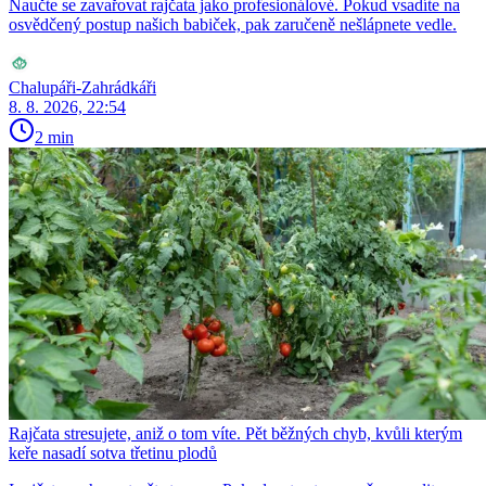
Naučte se zavařovat rajčata jako profesionálové. Pokud vsadíte na
osvědčený postup našich babiček, pak zaručeně nešlápnete vedle.
Chalupáři-Zahrádkáři
8. 8. 2026, 22:54
2 min
Rajčata stresujete, aniž o tom víte. Pět běžných chyb, kvůli kterým
keře nasadí sotva třetinu plodů