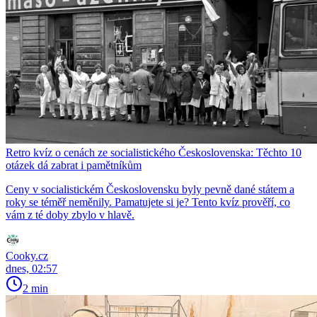
Retro kvíz o cenách ze socialistického Československa: Těchto 10
otázek dá zabrat i pamětníkům
Ceny v socialistickém Československu byly pevně dané státem a
roky se téměř neměnily. Pamatujete si je? Tento kvíz prověří, co
vám z té doby zbylo v hlavě.
Cooky.cz
dnes, 02:57
2 min