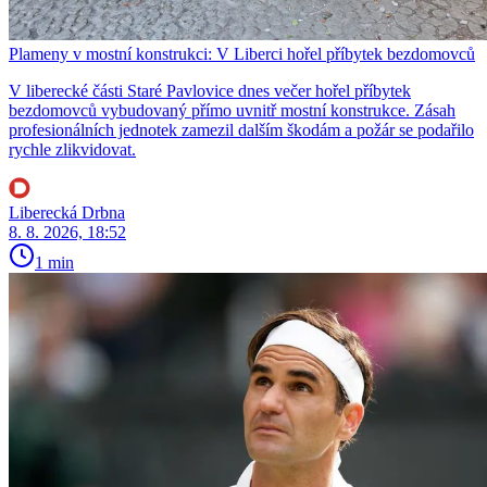
Plameny v mostní konstrukci: V Liberci hořel příbytek bezdomovců
V liberecké části Staré Pavlovice dnes večer hořel příbytek
bezdomovců vybudovaný přímo uvnitř mostní konstrukce. Zásah
profesionálních jednotek zamezil dalším škodám a požár se podařilo
rychle zlikvidovat.
Liberecká Drbna
8. 8. 2026, 18:52
1 min