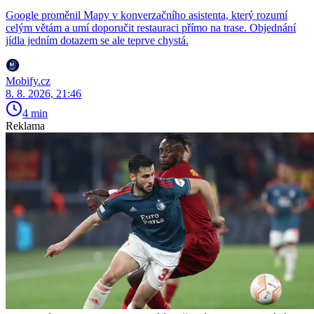
Google proměnil Mapy v konverzačního asistenta, který rozumí
celým větám a umí doporučit restauraci přímo na trase. Objednání
jídla jedním dotazem se ale teprve chystá.
Mobify.cz
8. 8. 2026, 21:46
4 min
Reklama