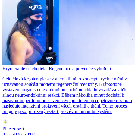
Kryoterapie celého těla: Regenerace a prevence vyhoření
Celotělová kryoterapie se z alternativního konceptu rychle mění v
uznávanou součást moderní regenerační medicíny. Krátkodobé
vystavení organismu extrémnímu suchému chladu vyvolává v těle
silnou neuroendokrinní reakci. Během několika minut dochází k
masivnímu perifernímu stažení cév, po kterém při opětovném zahřátí
následuje intenzivní prokrvení všech orgánů a tkání. Tento proces
funguje jako přirozený restart pro cévní i imunitní systém.
Plné zdraví
8. 8. 2026, 20:07