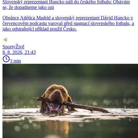
Slovenský reprezentant Hancko pálí do českého fotbalu: Obávám
se, že dopadneme jako oni
Obránce Atlética Madrid a slovenský reprezentant Dávid Hancko v
červencovém podcastu varoval před stagnací slovenského fotbalu, a
jako odstrašující příklad použil Česko.
SportyŽivě
8. 8. 2026, 21:43
3 min