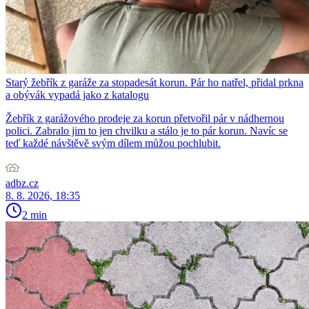
Starý žebřík z garáže za stopadesát korun. Pár ho natřel, přidal prkna
a obývák vypadá jako z katalogu
Žebřík z garážového prodeje za korun přetvořil pár v nádhernou
polici. Zabralo jim to jen chvilku a stálo je to pár korun. Navíc se
teď každé návštěvě svým dílem můžou pochlubit.
adbz.cz
8. 8. 2026, 18:35
2 min