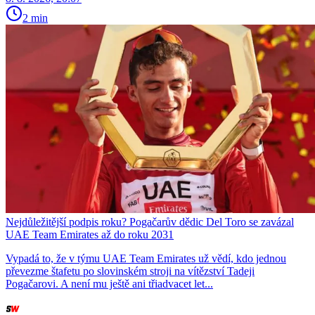
2 min
Nejdůležitější podpis roku? Pogačarův dědic Del Toro se zavázal
UAE Team Emirates až do roku 2031
Vypadá to, že v týmu UAE Team Emirates už vědí, kdo jednou
převezme štafetu po slovinském stroji na vítězství Tadeji
Pogačarovi. A není mu ještě ani třiadvacet let...