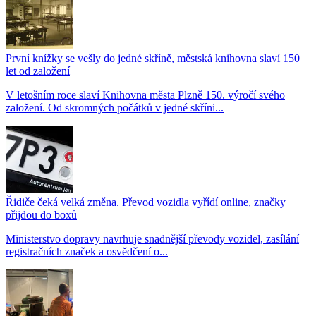
První knížky se vešly do jedné skříně, městská knihovna slaví 150
let od založení
V letošním roce slaví Knihovna města Plzně 150. výročí svého
založení. Od skromných počátků v jedné skříni...
Řidiče čeká velká změna. Převod vozidla vyřídí online, značky
přijdou do boxů
Ministerstvo dopravy navrhuje snadnější převody vozidel, zasílání
registračních značek a osvědčení o...