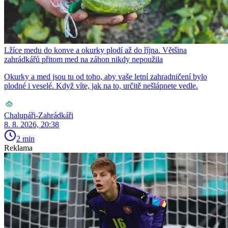
Lžíce medu do konve a okurky plodí až do října. Většina
zahrádkářů přitom med na záhon nikdy nepoužila
Okurky a med jsou tu od toho, aby vaše letní zahradničení bylo
plodné i veselé. Když víte, jak na to, určitě nešlápnete vedle.
Chalupáři-Zahrádkáři
8. 8. 2026, 20:38
2 min
Reklama