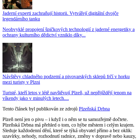
Jaderní experti zachraňují historii. Vytvářejí digitální dvojče
legendárního tanku
Neobvyklé propojení špičkových technologií z jaderné energetiky a
ochrany kulturního dědictví vzniklo díky...
Návštěvy chladného podzemí a pivovarských sklepů frčí v horku
mezi turisty v Plzni
Turisté, kteří letos v létě navštěvují Plzeň, už nepřijíždějí jenom na
víkendy jako v minulých letech....
Tento článek byl publikován ze zdrojů
Plzeňská Drbna
Plzeň není jen o pivu – i když i o něm se tu samozřejmě dočtete.
Plzeňská Drbna má přehled o tom, co hýbe městem i celým krajem.
Sleduje každodenní dění, které se týká obyvatel přímo a bez oklik:
uzavírky, nehody, rozhodnutí radnice, změny v dopravě nebo kauzy,