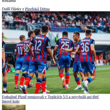
Reklama
Další články z
Plzeňská Drbna
Fotbalisté Plzně remizovali v Teplicích 5:5 a nevyhráli ani třetí
ligové kolo