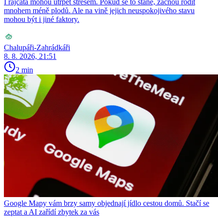
I rajčata mohou utrpět stresem. Pokud se to stane, začnou rodit
mnohem méně plodů. Ale na vině jejich neuspokojivého stavu
mohou být i jiné faktory.
Chalupáři-Zahrádkáři
8. 8. 2026, 21:51
2 min
Google Mapy vám brzy samy objednají jídlo cestou domů. Stačí se
zeptat a AI zařídí zbytek za vás