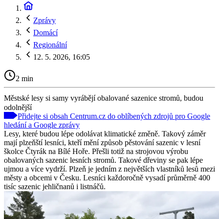
Zprávy
Domácí
Regionální
12. 5. 2026, 16:05
2 min
Městské lesy si samy vyrábějí obalované sazenice stromů, budou
odolnější
Přidejte si obsah Centrum.cz do oblíbených zdrojů pro Google
hledání a Google zprávy
Lesy, které budou lépe odolávat klimatické změně. Takový záměr
mají plzeňští lesníci, kteří mění způsob pěstování sazenic v lesní
školce Čtyrák na Bílé Hoře. Přešli totiž na strojovou výrobu
obalovaných sazenic lesních stromů. Takové dřeviny se pak lépe
ujmou a více vydrží. Plzeň je jedním z největších vlastníků lesů mezi
městy a obcemi v Česku. Lesníci každoročně vysadí průměrně 400
tisíc sazenic jehličnanů i listnáčů.