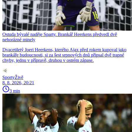
Ostuda bývalé naděje Sparty. Brankář Heerkens předvedl dvě
nehorázné minely
Dvacetiletý Joeri Heerkens, kterého Ajax před rokem kupoval jako
brankáře budoucnosti, si za šest srpnových dnů připsal dvě trapné
chyby, jednu v přípravě, druhou v ostrém zápase.
SportyŽivě
8. 8. 2026, 20:21
3 min