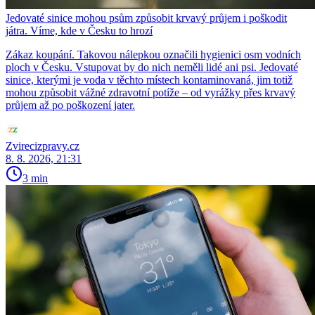
Jedovaté sinice mohou psům způsobit krvavý průjem i poškodit
játra. Víme, kde v Česku to hrozí
Zákaz koupání. Takovou nálepkou označili hygienici osm vodních
ploch v Česku. Vstupovat by do nich neměli lidé ani psi. Jedovaté
sinice, kterými je voda v těchto místech kontaminovaná, jim totiž
mohou způsobit vážné zdravotní potíže – od vyrážky přes krvavý
průjem až po poškození jater.
Zvirecizpravy.cz
8. 8. 2026, 21:31
3 min