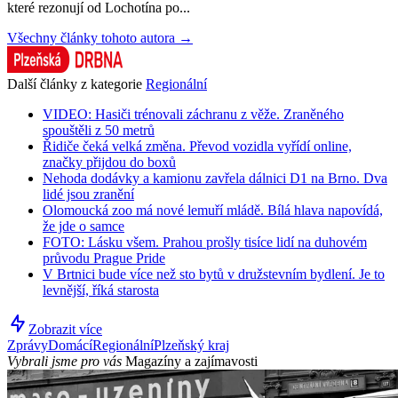
které rezonují od Lochotína po...
Všechny články tohoto autora →
Další články z kategorie
Regionální
VIDEO: Hasiči trénovali záchranu z věže. Zraněného
spouštěli z 50 metrů
Řidiče čeká velká změna. Převod vozidla vyřídí online,
značky přijdou do boxů
Nehoda dodávky a kamionu zavřela dálnici D1 na Brno. Dva
lidé jsou zranění
Olomoucká zoo má nové lemuří mládě. Bílá hlava napovídá,
že jde o samce
FOTO: Lásku všem. Prahou prošly tisíce lidí na duhovém
průvodu Prague Pride
V Brtnici bude více než sto bytů v družstevním bydlení. Je to
levnější, říká starosta
Zobrazit více
Zprávy
Domácí
Regionální
Plzeňský kraj
Vybrali jsme pro vás
Magazíny a zajímavosti