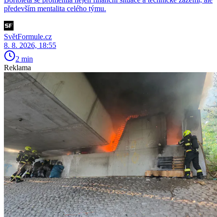
především mentalita celého týmu.
SvětFormule.cz
8. 8. 2026, 18:55
2 min
Reklama