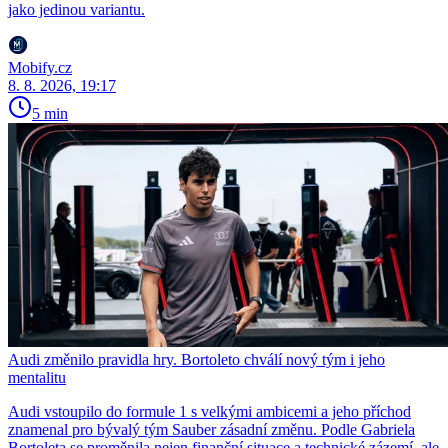
jako jedinou variantu.
Mobify.cz
8. 8. 2026, 19:17
5 min
Audi změnilo pravidla hry. Bortoleto chválí nový tým i jeho
mentalitu
Audi vstoupilo do formule 1 s velkými ambicemi a jeho příchod
znamenal pro bývalý tým Sauber zásadní změnu. Podle Gabriela
Bortoleta se proměnila nejen finanční situace a technické zázemí, ale