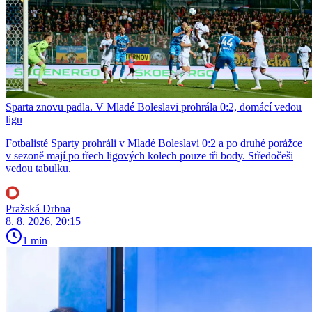
Sparta znovu padla. V Mladé Boleslavi prohrála 0:2, domácí vedou
ligu
Fotbalisté Sparty prohráli v Mladé Boleslavi 0:2 a po druhé porážce
v sezoně mají po třech ligových kolech pouze tři body. Středočeši
vedou tabulku.
Pražská Drbna
8. 8. 2026, 20:15
1 min