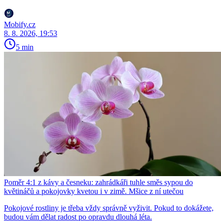
Mobify.cz
8. 8. 2026, 19:53
5 min
Poměr 4:1 z kávy a česneku: zahrádkáři tuhle směs sypou do
květináčů a pokojovky kvetou i v zimě. Mšice z ní utečou
Pokojové rostliny je třeba vždy správně vyživit. Pokud to dokážete,
budou vám dělat radost po opravdu dlouhá léta.