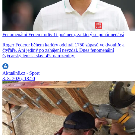
Fenomenální Federer udivil i počinem, za který se pohár nedává
Roger Federer během kariéry odehrál 1750 zápasů ve dvouhře a
čtyřhře. Ani jediný po zahájení nevzdal. Dnes fenomenální
švýcarský tenista slaví 45. narozeniny.
Aktuálně.cz - Sport
8. 8. 2026, 18:50