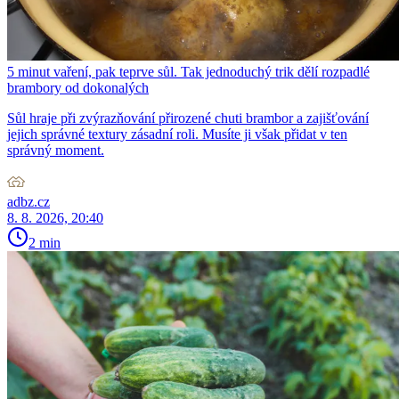
5 minut vaření, pak teprve sůl. Tak jednoduchý trik dělí rozpadlé
brambory od dokonalých
Sůl hraje při zvýrazňování přirozené chuti brambor a zajišťování
jejich správné textury zásadní roli. Musíte ji však přidat v ten
správný moment.
adbz.cz
8. 8. 2026, 20:40
2 min