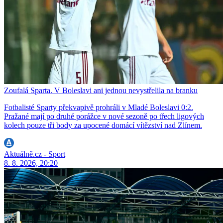
Zoufalá Sparta. V Boleslavi ani jednou nevystřelila na branku
Fotbalisté Sparty překvapivě prohráli v Mladé Boleslavi 0:2.
Pražané mají po druhé porážce v nové sezoně po třech ligových
kolech pouze tři body za upocené domácí vítězství nad Zlínem.
Aktuálně.cz - Sport
8. 8. 2026, 20:20