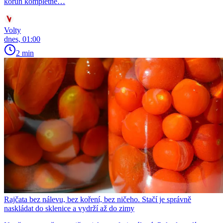
korun kompletně…
Volty
dnes, 01:00
2 min
Rajčata bez nálevu, bez koření, bez ničeho. Stačí je správně
naskládat do sklenice a vydrží až do zimy