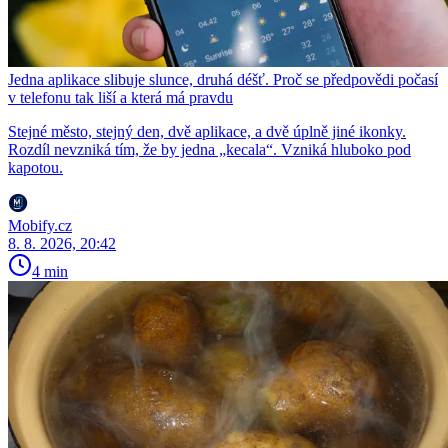
Jedna aplikace slibuje slunce, druhá déšť. Proč se předpovědi počasí
v telefonu tak liší a která má pravdu
Stejné město, stejný den, dvě aplikace, a dvě úplně jiné ikonky.
Rozdíl nevzniká tím, že by jedna „kecala“. Vzniká hluboko pod
kapotou.
Mobify.cz
8. 8. 2026, 20:42
4 min