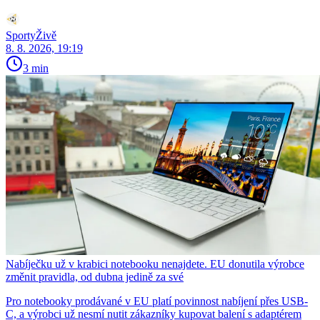
SportyŽivě
8. 8. 2026, 19:19
3 min
Nabíječku už v krabici notebooku nenajdete. EU donutila výrobce
změnit pravidla, od dubna jedině za své
Pro notebooky prodávané v EU platí povinnost nabíjení přes USB-
C, a výrobci už nesmí nutit zákazníky kupovat balení s adaptérem