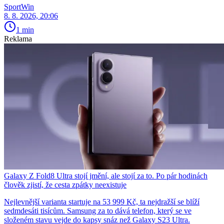
SportWin
8. 8. 2026, 20:06
1 min
Reklama
Galaxy Z Fold8 Ultra stojí jmění, ale stojí za to. Po pár hodinách
člověk zjistí, že cesta zpátky neexistuje
Nejlevnější varianta startuje na 53 999 Kč, ta nejdražší se blíží
sedmdesáti tisícům. Samsung za to dává telefon, který se ve
složeném stavu vejde do kapsy snáz než Galaxy S23 Ultra.