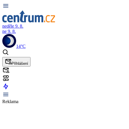
neděle 9. 8.
ne 9. 8.
14°C
Přihlášení
Reklama