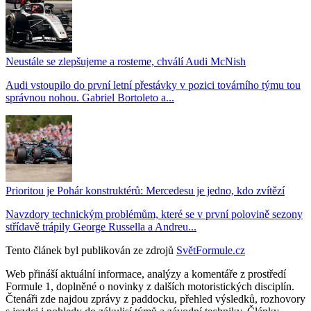
Neustále se zlepšujeme a rosteme, chválí Audi McNish
Audi vstoupilo do první letní přestávky v pozici továrního týmu tou
správnou nohou. Gabriel Bortoleto a...
Prioritou je Pohár konstruktérů: Mercedesu je jedno, kdo zvítězí
Navzdory technickým problémům, které se v první polovině sezony
střídavě trápily George Russella a Andreu...
Tento článek byl publikován ze zdrojů
SvětFormule.cz
Web přináší aktuální informace, analýzy a komentáře z prostředí
Formule 1, doplněné o novinky z dalších motoristických disciplín.
Čtenáři zde najdou zprávy z paddocku, přehled výsledků, rozhovory