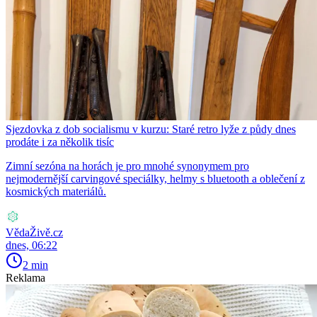
Sjezdovka z dob socialismu v kurzu: Staré retro lyže z půdy dnes
prodáte i za několik tisíc
Zimní sezóna na horách je pro mnohé synonymem pro
nejmodernější carvingové speciálky, helmy s bluetooth a oblečení z
kosmických materiálů.
VědaŽivě.cz
dnes, 06:22
2 min
Reklama