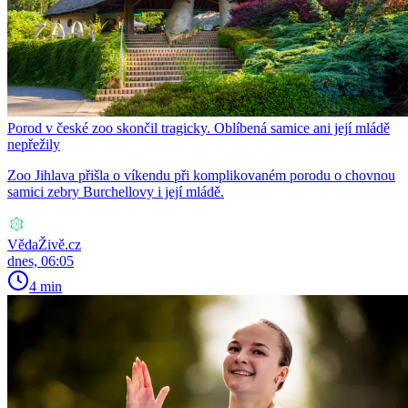
Porod v české zoo skončil tragicky. Oblíbená samice ani její mládě
nepřežily
Zoo Jihlava přišla o víkendu při komplikovaném porodu o chovnou
samici zebry Burchellovy i její mládě.
VědaŽivě.cz
dnes, 06:05
4 min