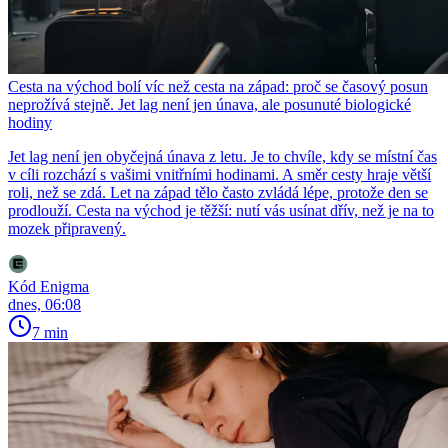
Cesta na východ bolí víc než cesta na západ: proč se časový posun
neprožívá stejně. Jet lag není jen únava, ale posunuté biologické
hodiny
Jet lag není jen obyčejná únava z letu. Je to chvíle, kdy se místní čas
v cíli rozchází s vašimi vnitřními hodinami. A směr cesty hraje větší
roli, než se zdá. Let na západ tělo často zvládá lépe, protože den se
prodlouží. Cesta na východ je těžší: nutí vás usínat dřív, než je na to
mozek připravený.
Kód Enigma
dnes, 06:08
7 min