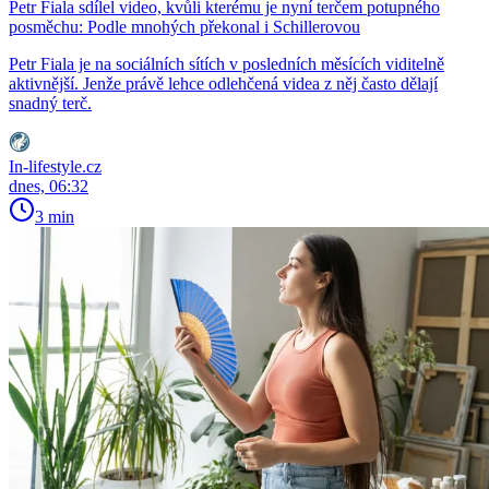
Petr Fiala sdílel video, kvůli kterému je nyní terčem potupného
posměchu: Podle mnohých překonal i Schillerovou
Petr Fiala je na sociálních sítích v posledních měsících viditelně
aktivnější. Jenže právě lehce odlehčená videa z něj často dělají
snadný terč.
In-lifestyle.cz
dnes, 06:32
3 min