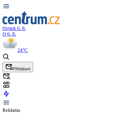
čtvrtek 6. 8.
čt 6. 8.
24°C
Přihlášení
Reklama