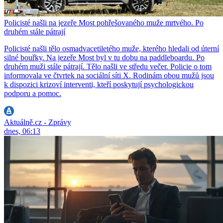
Policisté našli na jezeře Most pohřešovaného muže mrtvého. Po
druhém stále pátrají
Policisté našli tělo osmadvacetiletého muže, kterého hledali od úterní
silné bouřky. Na jezeře Most byl v tu dobu na paddleboardu. Po
druhém muži stále pátrají. Tělo našli ve středu večer. Policie o tom
informovala ve čtvrtek na sociální síti X. Rodinám obou mužů jsou
k dispozici krizoví interventi, kteří poskytují psychologickou
podporu a pomoc.
Aktuálně.cz - Zprávy
dnes, 06:13