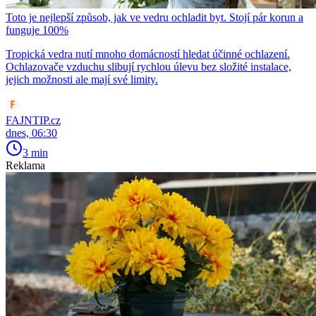
Toto je nejlepší způsob, jak ve vedru ochladit byt. Stojí pár korun a
funguje 100%
Tropická vedra nutí mnoho domácností hledat účinné ochlazení.
Ochlazovače vzduchu slibují rychlou úlevu bez složité instalace,
jejich možnosti ale mají své limity.
FAJNTIP.cz
dnes, 06:30
3 min
Reklama