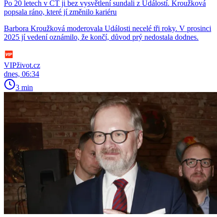
Po 20 letech v ČT ji bez vysvětlení sundali z Událostí. Kroužková
popsala ráno, které jí změnilo kariéru
Barbora Kroužková moderovala Události necelé tři roky. V prosinci
2025 jí vedení oznámilo, že končí, důvod prý nedostala dodnes.
VIPživot.cz
dnes, 06:34
3 min