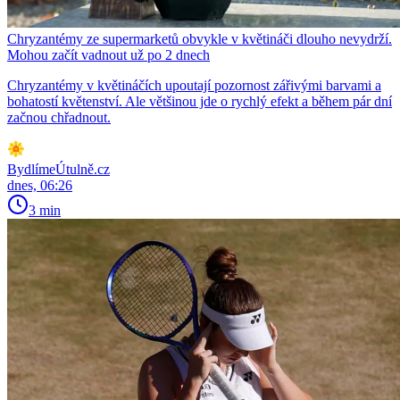
Chryzantémy ze supermarketů obvykle v květináči dlouho nevydrží.
Mohou začít vadnout už po 2 dnech
Chryzantémy v květináčích upoutají pozornost zářivými barvami a
bohatostí květenství. Ale většinou jde o rychlý efekt a během pár dní
začnou chřadnout.
BydlímeÚtulně.cz
dnes, 06:26
3 min