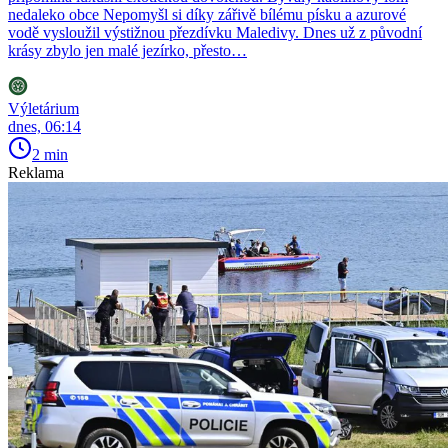
nedaleko obce Nepomyšl si díky zářivě bílému písku a azurové
vodě vysloužil výstižnou přezdívku Maledivy. Dnes už z původní
krásy zbylo jen malé jezírko, přesto…
Výletárium
dnes, 06:14
2 min
Reklama