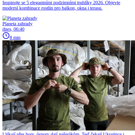
Inspirujte se 5 elegantními podzimními truhlíky 2026. Objevte
moderní kombinace rostlin pro balkon, okna i terasu.
Planeta zahrady
dnes, 06:40
8 min
Utíkají přes hory, úspory dají pašerákům. Teď čekají Ukrajince i