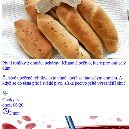
Pivní rohlíky z domácí pekárny: Křupavé pečivo, které provoní celý
dům
Čerstvě upečené rohlíky, to je vůně, která se line celým domem. A
když se do těsta přidá světlé pivo, získá pečivo ještě výraznější chuť.
Cooky.cz
dnes, 06:20
3 min