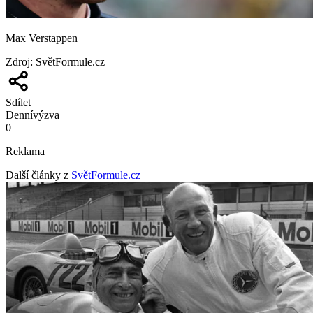
Max Verstappen
Zdroj
:
SvětFormule.cz
Sdílet
Denní
výzva
0
Reklama
Další články z
SvětFormule.cz