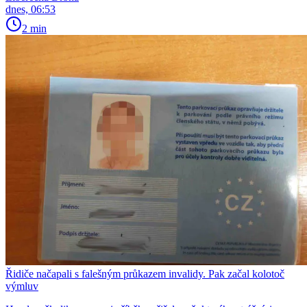
dnes, 06:53
2 min
Řidiče načapali s falešným průkazem invalidy. Pak začal kolotoč
výmluv