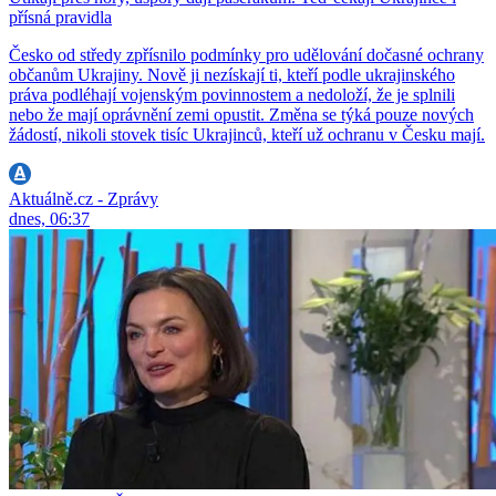
přísná pravidla
Česko od středy zpřísnilo podmínky pro udělování dočasné ochrany
občanům Ukrajiny. Nově ji nezískají ti, kteří podle ukrajinského
práva podléhají vojenským povinnostem a nedoloží, že je splnili
nebo že mají oprávnění zemi opustit. Změna se týká pouze nových
žádostí, nikoli stovek tisíc Ukrajinců, kteří už ochranu v Česku mají.
Aktuálně.cz - Zprávy
dnes, 06:37