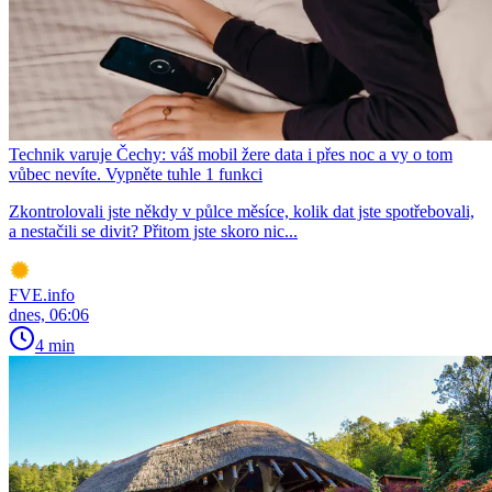
Technik varuje Čechy: váš mobil žere data i přes noc a vy o tom
vůbec nevíte. Vypněte tuhle 1 funkci
Zkontrolovali jste někdy v půlce měsíce, kolik dat jste spotřebovali,
a nestačili se divit? Přitom jste skoro nic...
FVE.info
dnes, 06:06
4 min