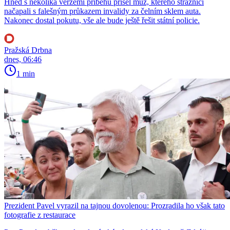
Hned s několika verzemi příběhu přišel muž, kterého strážníci
načapali s falešným průkazem invalidy za čelním sklem auta.
Nakonec dostal pokutu, vše ale bude ještě řešit státní policie.
Pražská Drbna
dnes, 06:46
1 min
Prezident Pavel vyrazil na tajnou dovolenou: Prozradila ho však tato
fotografie z restaurace