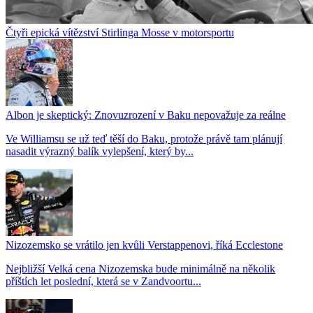
Čtyři epická vítězství Stirlinga Mosse v motorsportu
Albon je skeptický: Znovuzrození v Baku nepovažuje za reálne
Ve Williamsu se už teď těší do Baku, protože právě tam plánují
nasadit výrazný balík vylepšení, který by...
Nizozemsko se vrátilo jen kvůli Verstappenovi, říká Ecclestone
Nejbližší Velká cena Nizozemska bude minimálně na několik
příštích let poslední, která se v Zandvoortu...