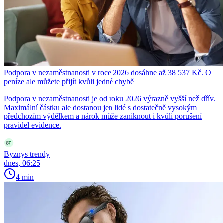
Podpora v nezaměstnanosti v roce 2026 dosáhne až 38 537 Kč. O
peníze ale můžete přijít kvůli jedné chybě
Podpora v nezaměstnanosti je od roku 2026 výrazně vyšší než dřív.
Maximální částku ale dostanou jen lidé s dostatečně vysokým
předchozím výdělkem a nárok může zaniknout i kvůli porušení
pravidel evidence.
Byznys trendy
dnes, 06:25
4 min