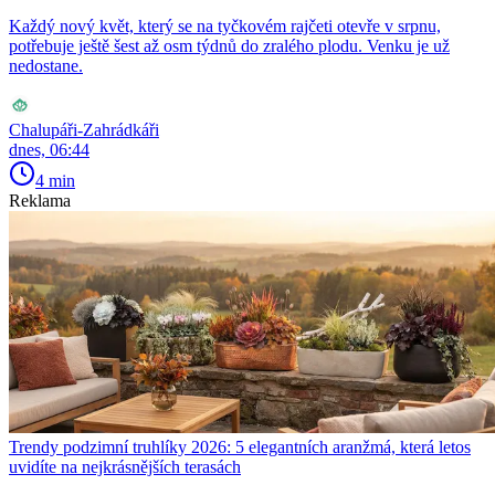
Každý nový květ, který se na tyčkovém rajčeti otevře v srpnu,
potřebuje ještě šest až osm týdnů do zralého plodu. Venku je už
nedostane.
Chalupáři-Zahrádkáři
dnes, 06:44
4 min
Reklama
Trendy podzimní truhlíky 2026: 5 elegantních aranžmá, která letos
uvidíte na nejkrásnějších terasách