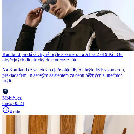
Kaufland prodává chytré brýle s kamerou a AI za 2 019 Kč. Od
obyčejných dioptrických je nerozeznáte
Na Kaufland.cz se letos na jaře objevily AI brýle INF s kamerou,
překladačem i hlasovým asistentem za cenu běžných slunečních
brýlí.
Mobify.cz
dnes, 06:23
4 min