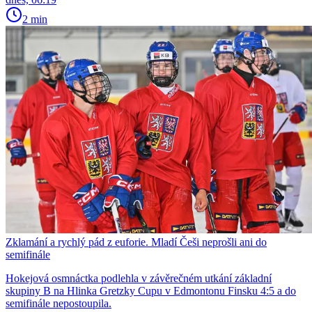
2 min
Zklamání a rychlý pád z euforie. Mladí Češi neprošli ani do
semifinále
Hokejová osmnáctka podlehla v závěrečném utkání základní
skupiny B na Hlinka Gretzky Cupu v Edmontonu Finsku 4:5 a do
semifinále nepostoupila.