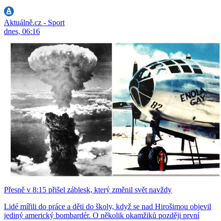
Aktuálně.cz - Sport
dnes, 06:16
Přesně v 8:15 přišel záblesk, který změnil svět navždy
Lidé mířili do práce a děti do školy, když se nad Hirošimou objevil
jediný americký bombardér. O několik okamžiků později první