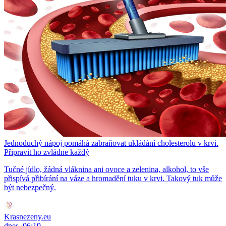
Jednoduchý nápoj pomáhá zabraňovat ukládání cholesterolu v krvi.
Připravit ho zvládne každý
Tučné jídlo, žádná vláknina ani ovoce a zelenina, alkohol, to vše
přispívá přibírání na váze a hromadění tuku v krvi. Takový tuk může
být nebezpečný.
Krasnezeny.eu
dnes, 06:19