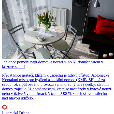
Jablonec pomohl najít domov a udržet si ho 61 domácnostem v
krizové situaci
Předat klíče nestačí, klíčem k úspěchu je lidský přístup. Jablonecké
Kontaktní místo pro bydlení a sociální pomoc (KMBaSP) má za
sebou rok a půl ostrého provozu s mimořádnými výsledky: stabilní
domov zajistilo 61 domácnostem, které se nacházely v bytové nouzi
nebo v tíživé životní situaci. Více než 98 % z nich si svou střechu
nad hlavou udrželo.
Liberecká Drbna