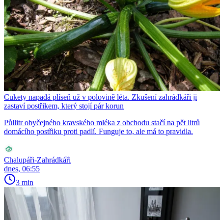
Cukety napadá plíseň už v polovině léta. Zkušení zahrádkáři ji
zastaví postřikem, který stojí pár korun
Půllitr obyčejného kravského mléka z obchodu stačí na pět litrů
domácího postřiku proti padlí. Funguje to, ale má to pravidla.
Chalupáři-Zahrádkáři
dnes, 06:55
3 min