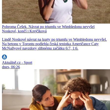
Pohroma Češek. Návrat po triumfu ve Wimbledonu nevyšel
Noskové, končí i Krejčíková
Lindě Noskové návrat na kurty po triumfu ve Wimbledonu nevyšel.
Na betonu v Torontu podlehla česká tenistka Američance Caty
McNallyové navzdory slibnému začátku 6:7, 1:6.
Aktuálně.cz - Sport
dnes, 06:26