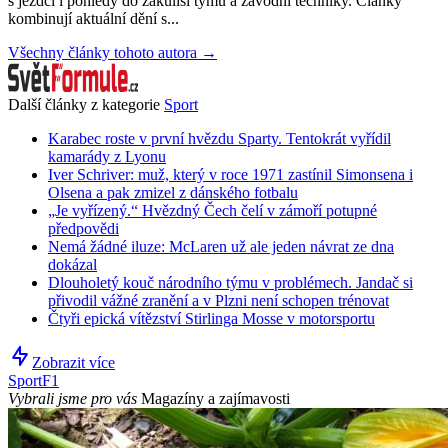
s jezdci i pohledy do zákulisí týmů a závodní techniky. Články
kombinují aktuální dění s...
Všechny články tohoto autora →
Další články z kategorie
Sport
Karabec roste v první hvězdu Sparty. Tentokrát vyřídil
kamarády z Lyonu
Iver Schriver: muž, který v roce 1971 zastínil Simonsena i
Olsena a pak zmizel z dánského fotbalu
„Je vyřízený.“ Hvězdný Čech čelí v zámoří potupné
předpovědi
Nemá žádné iluze: McLaren už ale jeden návrat ze dna
dokázal
Dlouholetý kouč národního týmu v problémech. Jandač si
přivodil vážné zranění a v Plzni není schopen trénovat
Čtyři epická vítězství Stirlinga Mosse v motorsportu
Zobrazit více
Sport
F1
Vybrali jsme pro vás
Magazíny a zajímavosti