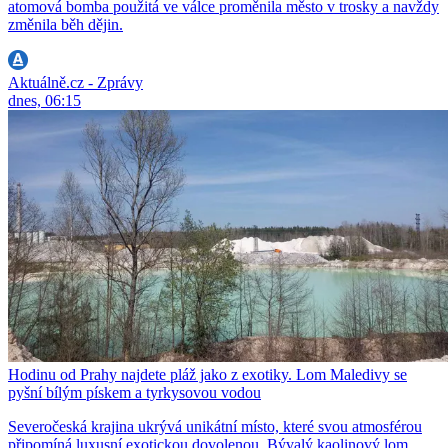
atomová bomba použitá ve válce proměnila město v trosky a navždy
změnila běh dějin.
Aktuálně.cz - Zprávy
dnes, 06:15
Hodinu od Prahy najdete pláž jako z exotiky. Lom Maledivy se
pyšní bílým pískem a tyrkysovou vodou
Severočeská krajina ukrývá unikátní místo, které svou atmosférou
připomíná luxusní exotickou dovolenou. Bývalý kaolinový lom