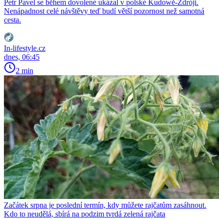
Petr Pavel se během dovolené ukázal v polské Kudowě-Zdróji.
Nenápadnost celé návštěvy teď budí větší pozornost než samotná
cesta.
In-lifestyle.cz
dnes, 06:45
2 min
Začátek srpna je poslední termín, kdy můžete rajčatům zasáhnout.
Kdo to neudělá, sbírá na podzim tvrdá zelená rajčata