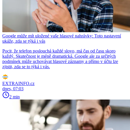
Google může mít uložené vaše hlasové nahrávky: Toto nastavení
ukáže, zda se týká i vás
Pocit, že telefon poslouchá každé slovo, má čas od času skoro
každý. Skutečnost je méně dramatická. Google ale za určitých
podmínek může uchovávat hlasové záznamy a přímo v účtu lze
zjistit, zda se to týká i vás.
EXTRAINFO.cz
dnes, 07:03
2 min