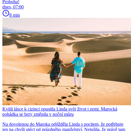
Proboha!
dnes, 07:00
8 min
Kvůli lásce k cizinci opustila Linda svůj život i zemi. Marocká
pohádka se brzy změnila v noční můru
Na dovolenou do Maroka odjížděla Linda s pocitem, že potřebuje
jen na chvíli utéct od prázdného manželství. Netušila, že právě tam