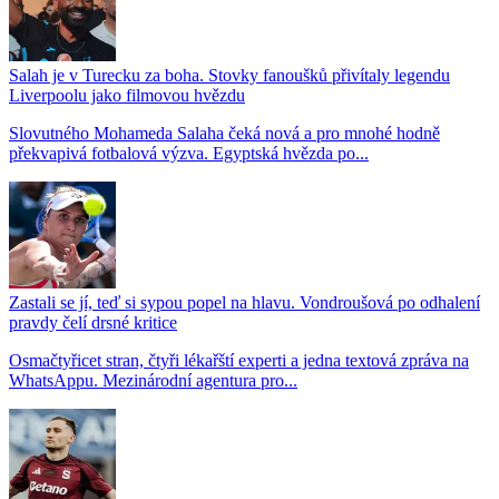
Salah je v Turecku za boha. Stovky fanoušků přivítaly legendu
Liverpoolu jako filmovou hvězdu
Slovutného Mohameda Salaha čeká nová a pro mnohé hodně
překvapivá fotbalová výzva. Egyptská hvězda po...
Zastali se jí, teď si sypou popel na hlavu. Vondroušová po odhalení
pravdy čelí drsné kritice
Osmačtyřicet stran, čtyři lékařští experti a jedna textová zpráva na
WhatsAppu. Mezinárodní agentura pro...