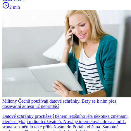
2 min
Miliony Čechů používají datové schránky. Brzy se k nim přes
dosavadní adresu už nepřihlásí
Datové schránky procházejí během letošního léta několika změnami,
které se týkají milionů uživatelů. Nová je internetová adresa a od 1.
srpna se změnilo také přihlašování do Portálu občana. Samotné