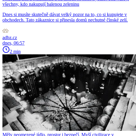
všechny, kdo nakupují balenou zeleninu
Dnes si musíte skutečně dávat velký pozor na to, co si kupujete v
obchodech. Tato zákaznice si přinesla domů nechutné čínské zelí.
adbz.cz
dnes, 06:57
2 min
Měly neomezené jídlo, prostor i bezpečí. Myší civilizace v