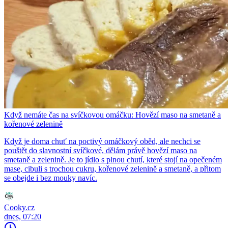
Když nemáte čas na svíčkovou omáčku: Hovězí maso na smetaně a
kořenové zelenině
Když je doma chuť na poctivý omáčkový oběd, ale nechci se
pouštět do slavnostní svíčkové, dělám právě hovězí maso na
smetaně a zelenině. Je to jídlo s plnou chutí, které stojí na opečeném
mase, cibuli s trochou cukru, kořenové zelenině a smetaně, a přitom
se obejde i bez mouky navíc.
Cooky.cz
dnes, 07:20