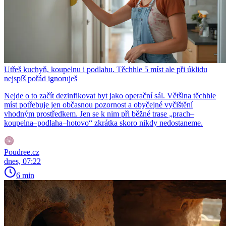
Utřeš kuchyň, koupelnu i podlahu. Těchhle 5 míst ale při úklidu
nejspíš pořád ignoruješ
Nejde o to začít dezinfikovat byt jako operační sál. Většina těchhle
míst potřebuje jen občasnou pozornost a obyčejné vyčištění
vhodným prostředkem. Jen se k nim při běžné trase „prach–
koupelna–podlaha–hotovo“ zkrátka skoro nikdy nedostaneme.
Poudree.cz
dnes, 07:22
6 min