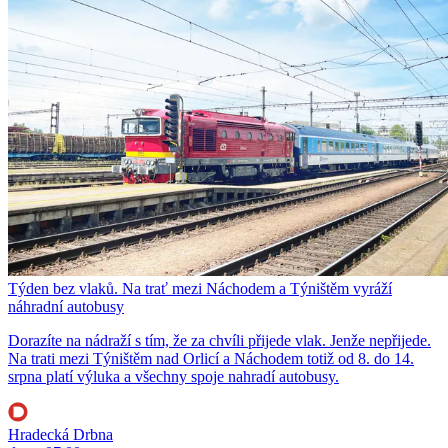
Týden bez vlaků. Na trať mezi Náchodem a Týništěm vyráží
náhradní autobusy
Dorazíte na nádraží s tím, že za chvíli přijede vlak. Jenže nepřijede.
Na trati mezi Týništěm nad Orlicí a Náchodem totiž od 8. do 14.
srpna platí výluka a všechny spoje nahradí autobusy.
Hradecká Drbna