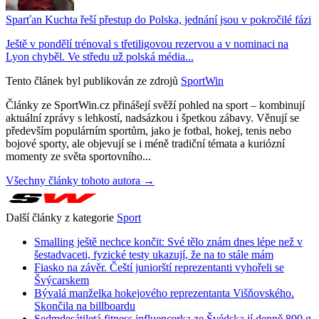
Sparťan Kuchta řeší přestup do Polska, jednání jsou v pokročilé fázi
Ještě v pondělí trénoval s třetiligovou rezervou a v nominaci na
Lyon chyběl. Ve středu už polská média...
Tento článek byl publikován ze zdrojů
SportWin
Články ze SportWin.cz přinášejí svěží pohled na sport – kombinují
aktuální zprávy s lehkostí, nadsázkou i špetkou zábavy. Věnují se
především populárním sportům, jako je fotbal, hokej, tenis nebo
bojové sporty, ale objevují se i méně tradiční témata a kuriózní
momenty ze světa sportovního...
Všechny články tohoto autora →
Další články z kategorie
Sport
Smalling ještě nechce končit: Své tělo znám dnes lépe než v
šestadvaceti, fyzické testy ukazují, že na to stále mám
Fiasko na závěr. Čeští juniorští reprezentanti vyhořeli se
Švýcarskem
Bývalá manželka hokejového reprezentanta Višňovského.
Skončila na billboardu
Sedmdesátiletá fitness influencerka ze Švédska jí denně 800 g