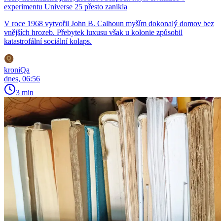
experimentu Universe 25 přesto zanikla
V roce 1968 vytvořil John B. Calhoun myším dokonalý domov bez
vnějších hrozeb. Přebytek luxusu však u kolonie způsobil
katastrofální sociální kolaps.
kroniQa
dnes, 06:56
3 min