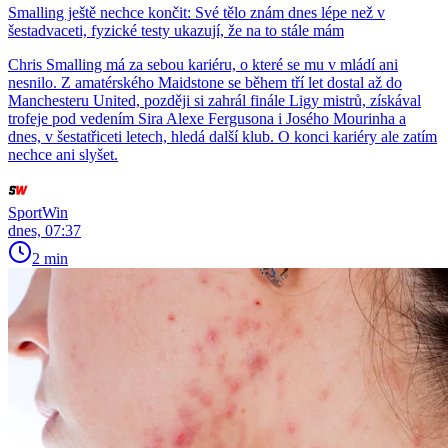
Smalling ještě nechce končit: Své tělo znám dnes lépe než v
šestadvaceti, fyzické testy ukazují, že na to stále mám
Chris Smalling má za sebou kariéru, o které se mu v mládí ani
nesnilo. Z amatérského Maidstone se během tří let dostal až do
Manchesteru United, později si zahrál finále Ligy mistrů, získával
trofeje pod vedením Sira Alexe Fergusona i Josého Mourinha a
dnes, v šestatřiceti letech, hledá další klub. O konci kariéry ale zatím
nechce ani slyšet.
SportWin
dnes, 07:37
2 min