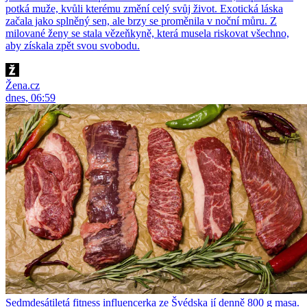
potká muže, kvůli kterému změní celý svůj život. Exotická láska
začala jako splněný sen, ale brzy se proměnila v noční můru. Z
milované ženy se stala vězeňkyně, která musela riskovat všechno,
aby získala zpět svou svobodu.
Žena.cz
dnes, 06:59
Sedmdesátiletá fitness influencerka ze Švédska jí denně 800 g masa.