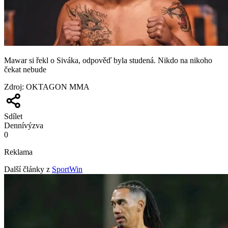
Mawar si řekl o Siváka, odpověď byla studená. Nikdo na nikoho
čekat nebude
Zdroj
:
OKTAGON MMA
Sdílet
Denní
výzva
0
Reklama
Další články z
SportWin