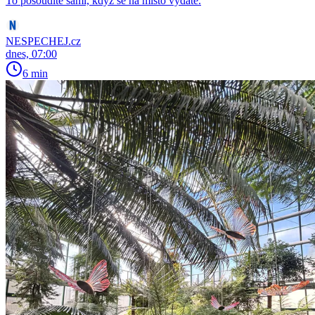
To posoudíte sami, když se na místo vydáte.
NESPECHEJ.cz
dnes, 07:00
6 min