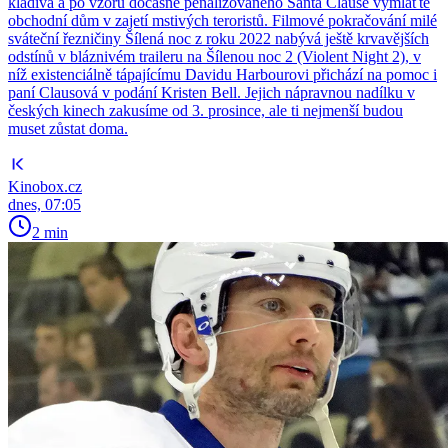
kladiva a po vzoru dočasně penalizovaného Santa Clause vymlaťte
obchodní dům v zajetí mstivých teroristů. Filmové pokračování milé
sváteční řezničiny Šílená noc z roku 2022 nabývá ještě krvavějších
odstínů v bláznivém traileru na Šílenou noc 2 (Violent Night 2), v
níž existenciálně tápajícímu Davidu Harbourovi přichází na pomoc i
paní Clausová v podání Kristen Bell. Jejich nápravnou nadílku v
českých kinech zakusíme od 3. prosince, ale ti nejmenší budou
muset zůstat doma.
Kinobox.cz
dnes, 07:05
2 min