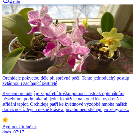
4 min
Orchideje pokvetou déle při správné péči. Tento jednoduchý postup
zvládnou i začínající pěstitelé
Kvetení orchidejí je zapotřebí trošku pomoci. Jednak optimálními
pěstebními podmínkami, jednak můžete na konci léta vyzkoušet
střídání teplot. Orchideje patří ke květinové výzdobě mnoha našich
domácností. Jejich něžné kráse a půvabu nepodléhají jen ženy, ale...
BydlímeÚtulně.cz
dnes, 07:17