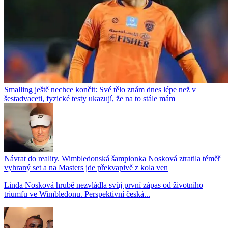
Smalling ještě nechce končit: Své tělo znám dnes lépe než v
šestadvaceti, fyzické testy ukazují, že na to stále mám
Návrat do reality. Wimbledonská šampionka Nosková ztratila téměř
vyhraný set a na Masters jde překvapivě z kola ven
Linda Nosková hrubě nezvládla svůj první zápas od životního
triumfu ve Wimbledonu. Perspektivní česká...