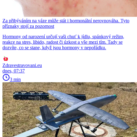
Za přibýváním na váze může stát i hormonální nerovnováha. Tyto
příznaky stojí za pozornost
Hormony od narození určují vaši chuť k jídlu, spánkový režim,
reakce na stres, libido, radost či úzkost a vše mezi tím. Tady se
dozvíte, co se stane, když jsou hormony v nepořádku.
Zdravestravovani.eu
dnes, 07:37
3 min