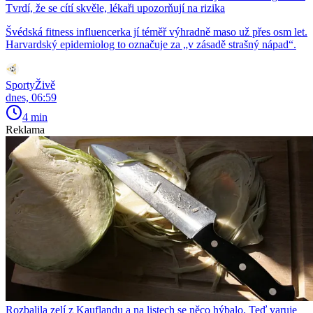
Tvrdí, že se cítí skvěle, lékaři upozorňují na rizika
Švédská fitness influencerka jí téměř výhradně maso už přes osm let.
Harvardský epidemiolog to označuje za „v zásadě strašný nápad“.
SportyŽivě
dnes, 06:59
4 min
Reklama
Rozbalila zelí z Kauflandu a na listech se něco hýbalo. Teď varuje