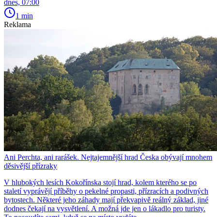
dnes, 07:00
1 min
Reklama
Ani Perchta, ani rarášek. Nejtajemnější hrad Česka obývají mnohem
děsivější přízraky
V hlubokých lesích Kokořínska stojí hrad, kolem kterého se po
staletí vyprávějí příběhy o pekelné propasti, přízracích a podivných
bytostech. Některé jeho záhady mají překvapivě reálný základ, jiné
dodnes čekají na vysvětlení. A možná jde jen o lákadlo pro turisty.