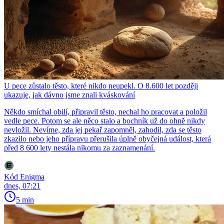
U pece zůstalo těsto, které nikdo neupekl. O 8.600 let později
ukazuje, jak dávno jsme znali kváskování
Někdo smíchal obilí, připravil těsto, nechal ho pracovat a položil
vedle pece. Potom se ale něco stalo a bochník už do ohně nikdy
nevložil. Nevíme, zda jej pekař zapomněl, zahodil, zda se těsto
zkazilo nebo jeho přípravu přerušila úplně obyčejná událost, která
před 8 600 lety nestála nikomu za zaznamenání.
Kód Enigma
dnes, 07:21
5 min