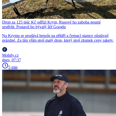
Dron za 125 tisíc Kč odřízl Krym, Rusové ho zaboha neumí
sestřelit. Postavil ho bývalý šéf Googlu
Na Krymu se prodává benzín na příděl a čerpací stanice zůstávají
prázdné. Za tím vším stojí malý dron, který stojí zlomek ceny rakety.
Mobify.cz
dnes, 07:37
5 min