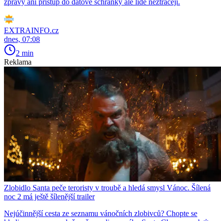
zprávy ani přístup do datové schránky ale lidé neztrácejí.
EXTRAINFO.cz
dnes, 07:08
2 min
Reklama
Zlobidlo Santa peče teroristy v troubě a hledá smysl Vánoc. Šílená
noc 2 má ještě šílenější trailer
Nejúčinnější cesta ze seznamu vánočních zlobivců? Chopte se