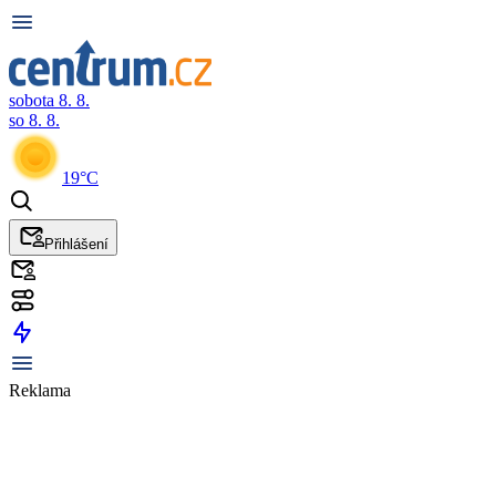
sobota 8. 8.
so 8. 8.
19°C
Přihlášení
Reklama