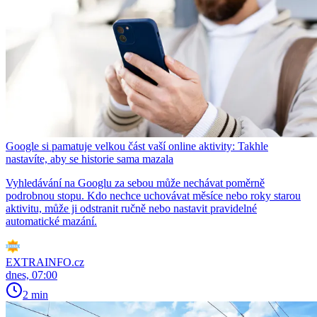
Google si pamatuje velkou část vaší online aktivity: Takhle
nastavíte, aby se historie sama mazala
Vyhledávání na Googlu za sebou může nechávat poměrně
podrobnou stopu. Kdo nechce uchovávat měsíce nebo roky starou
aktivitu, může ji odstranit ručně nebo nastavit pravidelné
automatické mazání.
EXTRAINFO.cz
dnes, 07:00
2 min