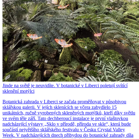
Jinde na světě je neuvidíte. V botanické v Liberci poletují svítící
sklenění motýlci
Botanická zahrada v Liberci se začala proměňovat v působivou
sklářskou galerii. V jejích sklenících se včera zabydlelo 15
unikátních, ručně vyrobených skleněných motýlků, kteří díky světlu
ve svém těle září. Tato dechberoucí instalace je první vlaštovkou
nadcházející výstavy „Sklo v přírodě, příroda ve skle“, která bude
součástí největšího sklářského festivalu v Česku Crystal Valley
Week. V nadcházejících dnech přibydou do botanické zahrady díla