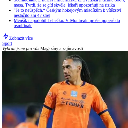
masa. Tvrdí, že se cítí skvěle, lékaři upozorňují na rizika
"Je to neúspěch.“ Českým hokejovým mladíkům k vítězství
nestačilo ani 47 střel
Menšík napodobil Lehečku. V Montrealu prošel poprvé do
osmifinále
Zobrazit více
Sport
Vybrali jsme pro vás
Magazíny a zajímavosti