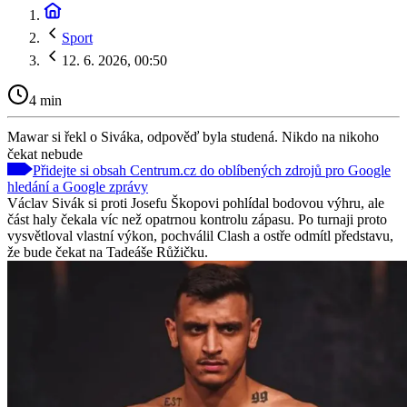
Sport
12. 6. 2026, 00:50
4 min
Mawar si řekl o Siváka, odpověď byla studená. Nikdo na nikoho
čekat nebude
Přidejte si obsah Centrum.cz do oblíbených zdrojů pro Google
hledání a Google zprávy
Václav Sivák si proti Josefu Škopovi pohlídal bodovou výhru, ale
část haly čekala víc než opatrnou kontrolu zápasu. Po turnaji proto
vysvětloval vlastní výkon, pochválil Clash a ostře odmítl představu,
že bude čekat na Tadeáše Růžičku.