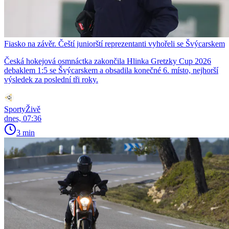
Fiasko na závěr. Čeští juniorští reprezentanti vyhořeli se Švýcarskem
Česká hokejová osmnáctka zakončila Hlinka Gretzky Cup 2026
debaklem 1:5 se Švýcarskem a obsadila konečné 6. místo, nejhorší
výsledek za poslední tři roky.
SportyŽivě
dnes, 07:36
3 min