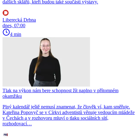
dalších sklářů, kteří budou také součástí výstavy.
Liberecká Drbna
dnes, 07:00
4 min
Tlak na výkon nám bere schopnost žít naplno v přítomném
okamžiku
Plný kalendář ještě nemusí znamenat, že člověk ví, kam směřuje.
Kateřina Popovyč se v Církvi adventistů věnuje vedoucím mládeže
v Čechách a v rozhovoru mluví o tlaku sociálních sítí,
rozhodovací…