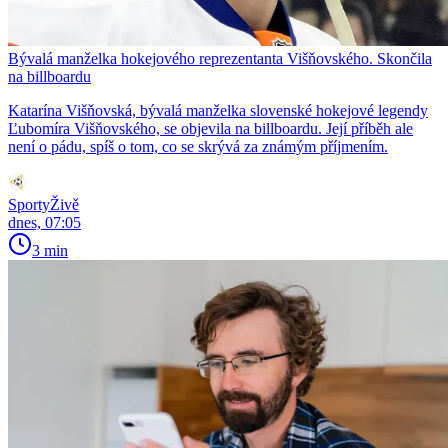
Bývalá manželka hokejového reprezentanta Višňovského. Skončila
na billboardu
Katarína Višňovská, bývalá manželka slovenské hokejové legendy
Ľubomíra Višňovského, se objevila na billboardu. Její příběh ale
není o pádu, spíš o tom, co se skrývá za známým příjmením.
SportyŽivě
dnes, 07:05
3 min