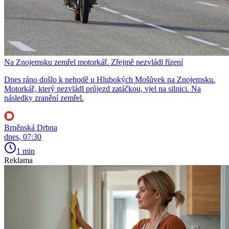
Na Znojemsku zemřel motorkář. Zřejmě nezvládl řízení
Dnes ráno došlo k nehodě u Hlubokých Mošůvek na Znojemsku.
Motorkář, který nezvládl průjezd zatáčkou, vjel na silnici. Na
následky zranění zemřel.
Brněnská Drbna
dnes, 07:30
1 min
Reklama