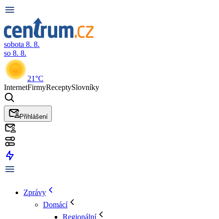
sobota 8. 8.
so 8. 8.
21°C
Internet
Firmy
Recepty
Slovníky
Přihlášení
Zprávy
Domácí
Regionální