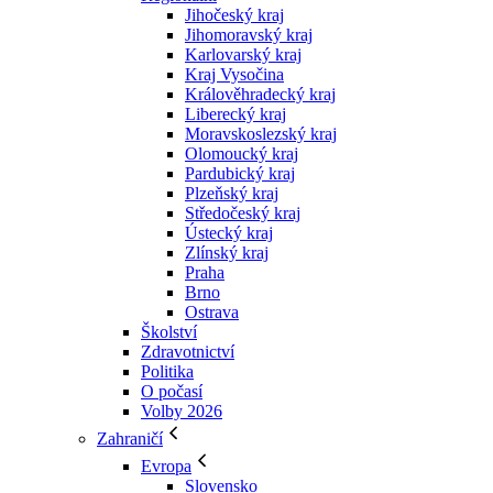
Jihočeský kraj
Jihomoravský kraj
Karlovarský kraj
Kraj Vysočina
Králověhradecký kraj
Liberecký kraj
Moravskoslezský kraj
Olomoucký kraj
Pardubický kraj
Plzeňský kraj
Středočeský kraj
Ústecký kraj
Zlínský kraj
Praha
Brno
Ostrava
Školství
Zdravotnictví
Politika
O počasí
Volby 2026
Zahraničí
Evropa
Slovensko