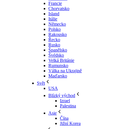
Francie
Chorvatsko
Island
Itálie
Německo
Polsko
Rakousko
Řecko
Rusko
Španělsko
Švédsko
Velká Británie
Rumunsko
Válka na Ukrajině
Maďarsko
Svět
USA
Blízký východ
Izrael
Palestina
Asie
Čína
Jižní Korea