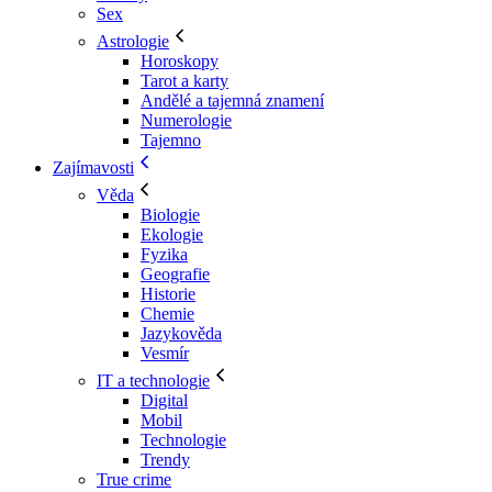
Sex
Astrologie
Horoskopy
Tarot a karty
Andělé a tajemná znamení
Numerologie
Tajemno
Zajímavosti
Věda
Biologie
Ekologie
Fyzika
Geografie
Historie
Chemie
Jazykověda
Vesmír
IT a technologie
Digital
Mobil
Technologie
Trendy
True crime