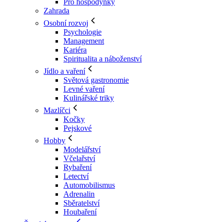
Pro hospodyňky
Zahrada
Osobní rozvoj
Psychologie
Management
Kariéra
Spiritualita a náboženství
Jídlo a vaření
Světová gastronomie
Levné vaření
Kulinářské triky
Mazlíčci
Kočky
Pejskové
Hobby
Modelářství
Včelařství
Rybaření
Letectví
Automobilismus
Adrenalin
Sběratelství
Houbaření