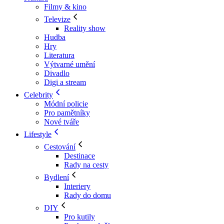
Filmy & kino
Televize
Reality show
Hudba
Hry
Literatura
Výtvarné umění
Divadlo
Digi a stream
Celebrity
Módní policie
Pro pamětníky
Nové tváře
Lifestyle
Cestování
Destinace
Rady na cesty
Bydlení
Interiery
Rady do domu
DIY
Pro kutily