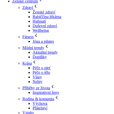
Ženské centrum
Zdraví
Ženské zdraví
Babiččina lékárna
Hubnutí
Duševní zdraví
Wellbeing
Fitness
Jóga a pilates
Módní trendy
Aktuální trendy
Doplňky
Krása
Péče o pleť
Péče o tělo
Vlasy
Nehty
Příběhy ze života
Inspirativní ženy
Rodina & komunita
Výchova
Přátelství
Vztahy