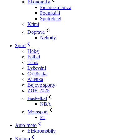
Ekonomika
Finance a burza
Podnikání
Spotřebitel
Krimi
Doprava
Nehody
Sport
Hokej
Fotbal
Tenis
Lyžování
Cyklistika
Atletika
Bojové sporty
ZOH 2026
Basketbal
NBA
Motosport
F1
Auto-moto
Elektromobily
Kultura