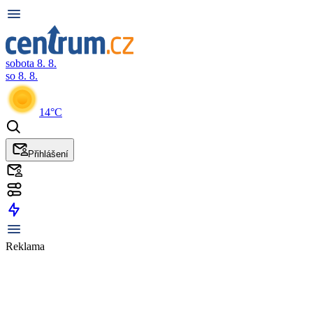
sobota 8. 8.
so 8. 8.
14°C
Přihlášení
Reklama