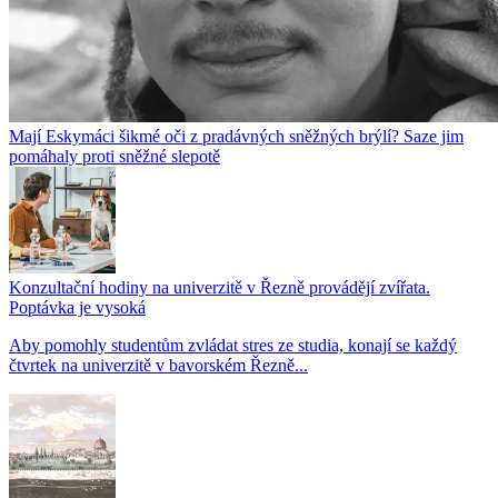
Mají Eskymáci šikmé oči z pradávných sněžných brýlí? Saze jim
pomáhaly proti sněžné slepotě
Konzultační hodiny na univerzitě v Řezně provádějí zvířata.
Poptávka je vysoká
Aby pomohly studentům zvládat stres ze studia, konají se každý
čtvrtek na univerzitě v bavorském Řezně...