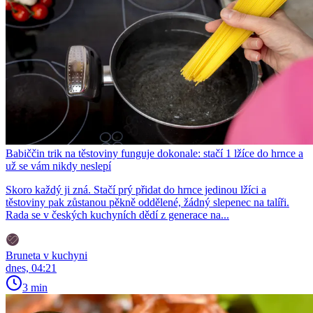
Babiččin trik na těstoviny funguje dokonale: stačí 1 lžíce do hrnce a
už se vám nikdy neslepí
Skoro každý ji zná. Stačí prý přidat do hrnce jedinou lžíci a
těstoviny pak zůstanou pěkně oddělené, žádný slepenec na talíři.
Rada se v českých kuchyních dědí z generace na...
Bruneta v kuchyni
dnes, 04:21
3 min