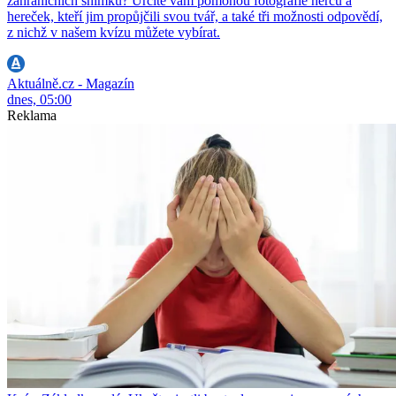
zahraničních snímků? Určitě vám pomohou fotografie herců a
hereček, kteří jim propůjčili svou tvář, a také tři možnosti odpovědí,
z nichž v našem kvízu můžete vybírat.
Aktuálně.cz - Magazín
dnes, 05:00
Reklama