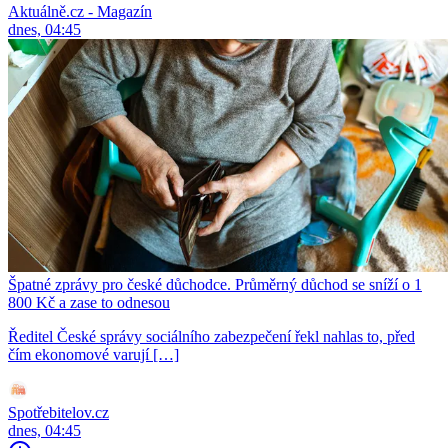
Aktuálně.cz - Magazín
dnes, 04:45
Špatné zprávy pro české důchodce. Průměrný důchod se sníží o 1
800 Kč a zase to odnesou
Ředitel České správy sociálního zabezpečení řekl nahlas to, před
čím ekonomové varují […]
Spotřebitelov.cz
dnes, 04:45