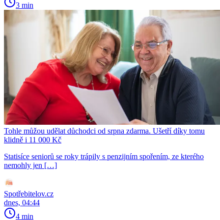
3 min
Tohle můžou udělat důchodci od srpna zdarma. Ušetří díky tomu
klidně i 11 000 Kč
Statisíce seniorů se roky trápily s penzijním spořením, ze kterého
nemohly jen […]
Spotřebitelov.cz
dnes, 04:44
4 min