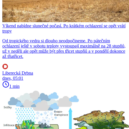
Víkend nabídne slunečné počasí. Po krátkém ochlazení se opět vrátí
tropy
Od tropického vedra si dlouho neodpočineme. Po pátečním
ochlazení ještě v sobotu teploty vystoupají maximálně na 28 stupňů,
už v neděli ale opět může být přes třicet stupňů a v pondělí dokonce
až třiatřicet.
Liberecká Drbna
dnes, 05:01
1 min