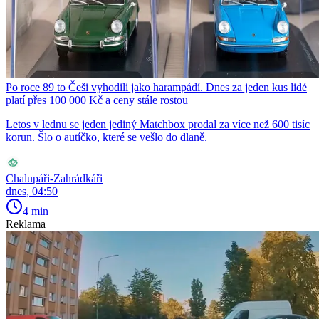
Po roce 89 to Češi vyhodili jako harampádí. Dnes za jeden kus lidé
platí přes 100 000 Kč a ceny stále rostou
Letos v lednu se jeden jediný Matchbox prodal za více než 600 tisíc
korun. Šlo o autíčko, které se vešlo do dlaně.
Chalupáři-Zahrádkáři
dnes, 04:50
4 min
Reklama