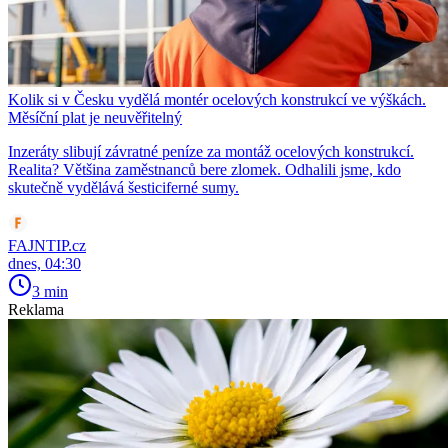
Kolik si v Česku vydělá montér ocelových konstrukcí ve výškách.
Měsíční plat je neuvěřitelný
Inzeráty slibují závratné peníze za montáž ocelových konstrukcí.
Realita? Většina zaměstnanců bere zlomek. Odhalili jsme, kdo
skutečně vydělává šesticiferné sumy.
FAJNTIP.cz
dnes, 04:30
3 min
Reklama