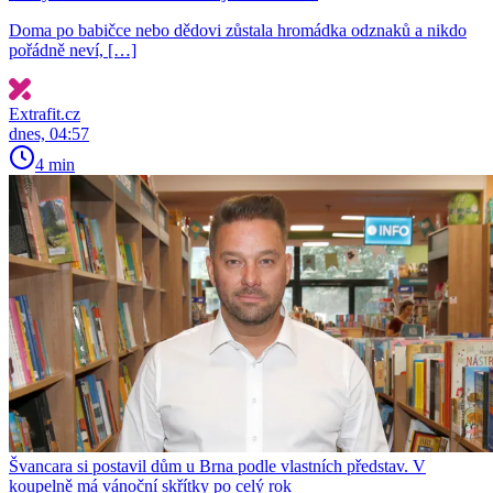
Doma po babičce nebo dědovi zůstala hromádka odznaků a nikdo
pořádně neví, […]
Extrafit.cz
dnes, 04:57
4 min
Švancara si postavil dům u Brna podle vlastních představ. V
koupelně má vánoční skřítky po celý rok