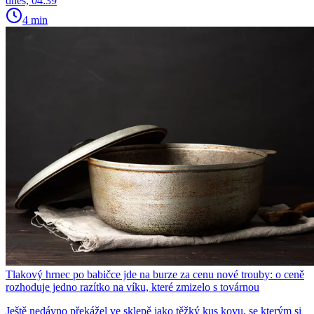
dnes, 04:39
4 min
Tlakový hrnec po babičce jde na burze za cenu nové trouby: o ceně
rozhoduje jedno razítko na víku, které zmizelo s továrnou
Ještě nedávno překážel ve sklepě jako těžký kus kovu, se kterým si