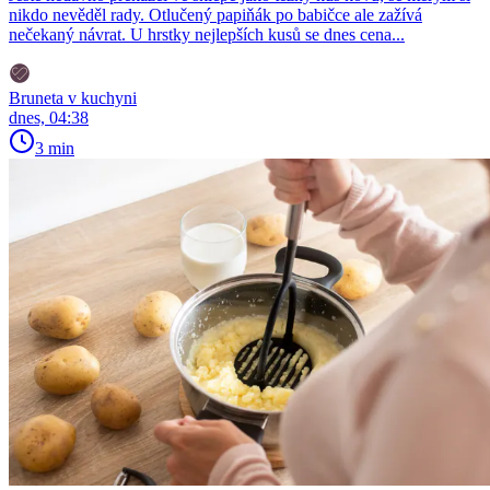
nikdo nevěděl rady. Otlučený papiňák po babičce ale zažívá
nečekaný návrat. U hrstky nejlepších kusů se dnes cena...
Bruneta v kuchyni
dnes, 04:38
3 min