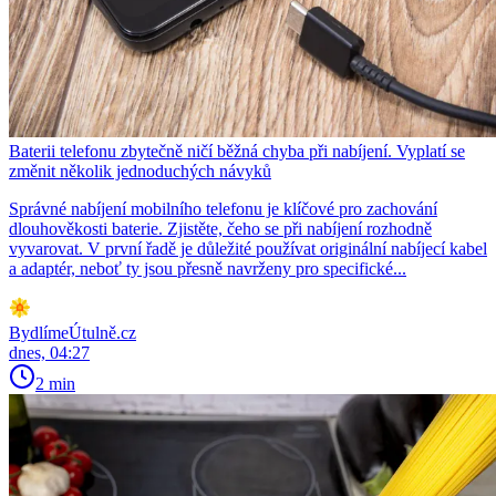
Baterii telefonu zbytečně ničí běžná chyba při nabíjení. Vyplatí se
změnit několik jednoduchých návyků
Správné nabíjení mobilního telefonu je klíčové pro zachování
dlouhověkosti baterie. Zjistěte, čeho se při nabíjení rozhodně
vyvarovat. V první řadě je důležité používat originální nabíjecí kabel
a adaptér, neboť ty jsou přesně navrženy pro specifické...
BydlímeÚtulně.cz
dnes, 04:27
2 min