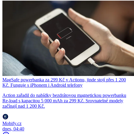
MagSafe powerbanka za 299 Kč v Actionu, jinde stojí přes 1 200
Kč. Funguje s iPhonem i Android telefony
Action zařadil do nabídky bezdrátovou magnetickou powerbanku
Re-load s kapacitou 5 000 mAh za 299 Kč. Srovnatelné modely
začínají nad 1 200 Kč.
Mobify.cz
dnes, 04:40