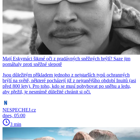
Mají Eskymáci šikmé oči z pradávných sněžných brýlí? Saze jim
pomáhaly proti sněžné slepotě
Jsou důležitým příkladem jednoho z nejstarších typů ochranných
brýlí na světě, některé pocházejí již z nejranějšího období Inuitů (asi
před 800 lety). Pro toho, kdo se musí pohybovat po sněhu a ledu,
aby přežil, je nesmírně důležité chránit si oči.
NESPECHEJ.cz
dnes, 05:00
3 min