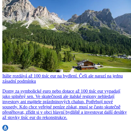
Itálie rozdává až 100 tisíc eur na bydlení. Češi ale narazí na jednu
zásadní podmínku
Domy za symbolické euro nebo dotace až 100 tisíc eur vypadají
jako splněný sen. Ve skutečnosti ale italské regiony nehledají
investory ani majitele prázdninových chalup. Potřebují nové
sousedy. Kdo chce veřejné peníze získat, musí se často skutečně
přestěhovat, zřídit si v obci hlavní bydliště a investovat další desítky
až stovky tisíc eur do rekonstrukce.