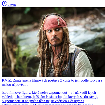
2 min
KVÍZ: Znáte jména filmových postav? Zkuste to jen podle fotky a s
malou nápovědou
Jsou filmové figury, které nelze zapomenout – ať už kvůli jejich
vzhledu, charakteru, hláškám či situacím, do kterých se dostávají.
Vzpomenete si na jména těch nejslavnějších z českých i