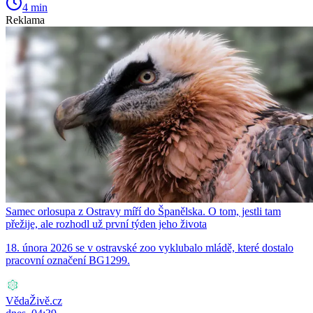
4 min
Reklama
Samec orlosupa z Ostravy míří do Španělska. O tom, jestli tam
přežije, ale rozhodl už první týden jeho života
18. února 2026 se v ostravské zoo vyklubalo mládě, které dostalo
pracovní označení BG1299.
VědaŽivě.cz