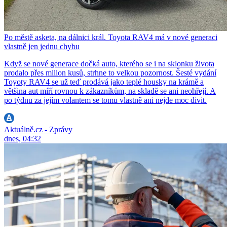
Po městě asketa, na dálnici král. Toyota RAV4 má v nové generaci
vlastně jen jednu chybu
Když se nové generace dočká auto, kterého se i na sklonku života
prodalo přes milion kusů, strhne to velkou pozornost. Šesté vydání
Toyoty RAV4 se už teď prodává jako teplé housky na krámě a
většina aut míří rovnou k zákazníkům, na skladě se ani neohřejí. A
po týdnu za jejím volantem se tomu vlastně ani nejde moc divit.
Aktuálně.cz - Zprávy
dnes, 04:32