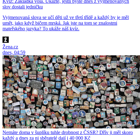
Kvíz: Základka volá. Ukažte, jestli byste dnes z vyjmenovaných
slov dostali jedničku
Vyjmenovaná slova se učí děti už ve třetí třídě a každý by je měl
umět, jako když bičem mrská. Jak jste na tom se znalostmi
mateřského jazyka? To ukáže náš kvíz.
Žena.cz
dnes, 04:59
Nemáte doma v šuplíku tuhle drobnost z ČSSR? Dřív ji měl skoro
každý a dnes za ni sběratelé dají i 40 000 Kč