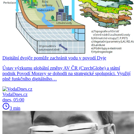
Digitální dvojče pomůže zachránit vodu v povodí Dyje
Ústav výzkumu globální změny AV ČR (CzechGlobe) a státní
podnik Povodí Moravy se dohodli na strategické spolupráci. Využijí
plně funkčního digitálního…
VodaDnes.cz
dnes, 05:00
3 min