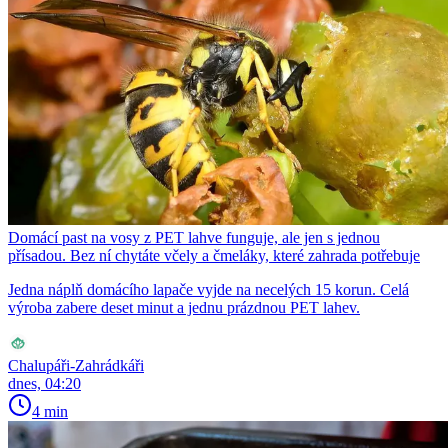
Domácí past na vosy z PET lahve funguje, ale jen s jednou
přísadou. Bez ní chytáte včely a čmeláky, které zahrada potřebuje
Jedna náplň domácího lapače vyjde na necelých 15 korun. Celá
výroba zabere deset minut a jednu prázdnou PET lahev.
Chalupáři-Zahrádkáři
dnes, 04:20
4 min