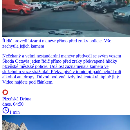
Řidič provedl bizarní manévr přímo před zraky policie. Vše
zachytila jejich kamera
Nečekaný a velmi nestandardní manévr předvedl se svým vozem
Škoda Octavia jeden řidič přímo před zraky překvapené hlídky
plzeňské městské policie. Událost zaznamenala kamera ve
služebním voze strážníků. Překvapivě v tomto případě nehrál roli
alkohol ani drogy. Důvod podivné jízdy byl tentokrát úplně jiný.
Video najdete pod článkem.
Plzeňská Drbna
dnes, 04:50
1 min