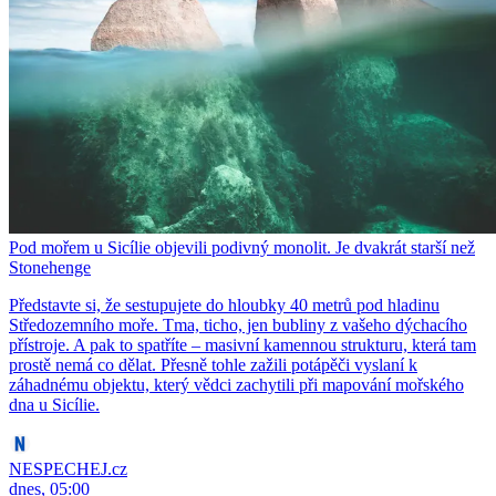
Pod mořem u Sicílie objevili podivný monolit. Je dvakrát starší než
Stonehenge
Představte si, že sestupujete do hloubky 40 metrů pod hladinu
Středozemního moře. Tma, ticho, jen bubliny z vašeho dýchacího
přístroje. A pak to spatříte – masivní kamennou strukturu, která tam
prostě nemá co dělat. Přesně tohle zažili potápěči vyslaní k
záhadnému objektu, který vědci zachytili při mapování mořského
dna u Sicílie.
NESPECHEJ.cz
dnes, 05:00