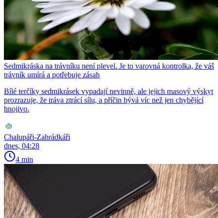
Sedmikráska na trávníku není plevel. Je to varovná kontrolka, že váš
trávník umírá a potřebuje zásah
Bílé terčíky sedmikrásek vypadají nevinně, ale jejich masový výskyt
prozrazuje, že tráva ztrácí sílu, a příčin bývá víc než jen chybějící
hnojivo.
Chalupáři-Zahrádkáři
dnes, 04:28
4 min