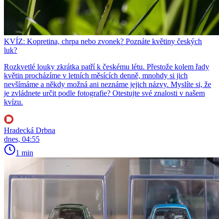
KVÍZ: Kopretina, chrpa nebo zvonek? Poznáte květiny českých
luk?
Rozkvetlé louky zkrátka patří k českému létu. Přestože kolem řady
květin procházíme v letních měsících denně, mnohdy si jich
nevšímáme a někdy možná ani neznáme jejich názvy. Myslíte si, že
je zvládnete určit podle fotografie? Otestujte své znalosti v našem
kvízu.
Hradecká Drbna
dnes, 04:55
1 min