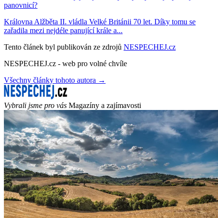
panovnicí?
Královna Alžběta II. vládla Velké Británii 70 let. Díky tomu se
zařadila mezi nejdéle panující krále a...
Tento článek byl publikován ze zdrojů
NESPECHEJ.cz
NESPECHEJ.cz - web pro volné chvíle
Všechny články tohoto autora →
Vybrali jsme pro vás
Magazíny a zajímavosti