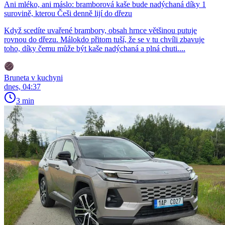
Ani mléko, ani máslo: bramborová kaše bude nadýchaná díky 1
surovině, kterou Češi denně lijí do dřezu
Když scedíte uvařené brambory, obsah hrnce většinou putuje
rovnou do dřezu. Málokdo přitom tuší, že se v tu chvíli zbavuje
toho, díky čemu může být kaše nadýchaná a plná chuti....
Bruneta v kuchyni
dnes, 04:37
3 min