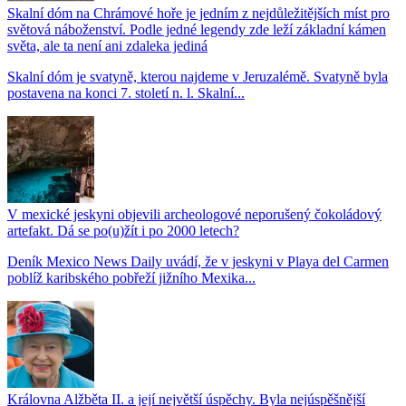
Skalní dóm na Chrámové hoře je jedním z nejdůležitějších míst pro
světová náboženství. Podle jedné legendy zde leží základní kámen
světa, ale ta není ani zdaleka jediná
Skalní dóm je svatyně, kterou najdeme v Jeruzalémě. Svatyně byla
postavena na konci 7. století n. l. Skalní...
V mexické jeskyni objevili archeologové neporušený čokoládový
artefakt. Dá se po(u)žít i po 2000 letech?
Deník Mexico News Daily uvádí, že v jeskyni v Playa del Carmen
poblíž karibského pobřeží jižního Mexika...
Královna Alžběta II. a její největší úspěchy. Byla nejúspěšnější