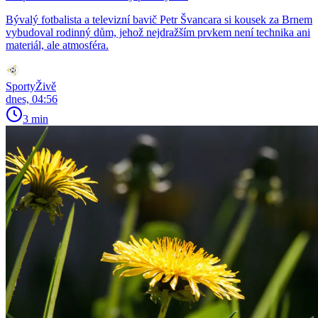
Bývalý fotbalista a televizní bavič Petr Švancara si kousek za Brnem
vybudoval rodinný dům, jehož nejdražším prvkem není technika ani
materiál, ale atmosféra.
SportyŽivě
dnes, 04:56
3 min