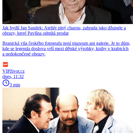
Jak bydlí Jan Saudek: Ateliér plný chaosu, zahrada jako džungle a
obrazy, které Pavlína odmítá prodat
Branická vila českého fotografa není muzeum ani galerie. Je to dům,
kde se legenda doslova vrší mezi dětské výrobky, knihy v krabicích
a nedokončené obrazy.
VIPživot.cz
dnes, 11:32
3 min