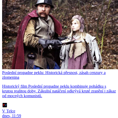
Poslední propadne peklu: Historická přesnost, zásah cenzury a
zlomenina
Historický film Poslední propadne peklu kombinuje pohádku s
krutou realitou doby. Zákulisí natáčení odkrývá kruté zranění i zákaz
od mocných komunistů.
V Telce
dnes, 11:59