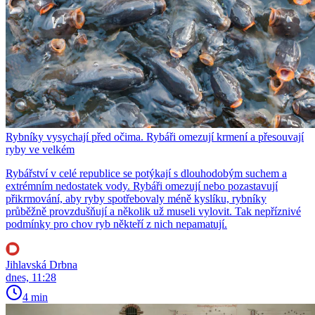
Rybníky vysychají před očima. Rybáři omezují krmení a přesouvají
ryby ve velkém
Rybářství v celé republice se potýkají s dlouhodobým suchem a
extrémním nedostatek vody. Rybáři omezují nebo pozastavují
přikrmování, aby ryby spotřebovaly méně kyslíku, rybníky
průběžně provzdušňují a několik už museli vylovit. Tak nepříznivé
podmínky pro chov ryb někteří z nich nepamatují.
Jihlavská Drbna
dnes, 11:28
4 min