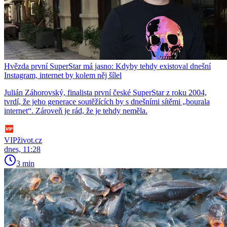
Hvězda první SuperStar má jasno: Kdyby tehdy existoval dnešní
Instagram, internet by kolem něj šílel
Julián Záhorovský, finalista první české SuperStar z roku 2004,
tvrdí, že jeho generace soutěžících by s dnešními sítěmi „bourala
internet“. Zároveň je rád, že je tehdy neměla.
VIPživot.cz
dnes, 11:28
3 min