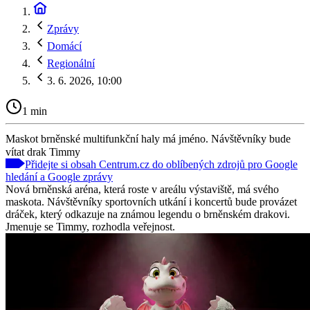
Zprávy
Domácí
Regionální
3. 6. 2026, 10:00
1 min
Maskot brněnské multifunkční haly má jméno. Návštěvníky bude
vítat drak Timmy
Přidejte si obsah Centrum.cz do oblíbených zdrojů pro Google
hledání a Google zprávy
Nová brněnská aréna, která roste v areálu výstaviště, má svého
maskota. Návštěvníky sportovních utkání i koncertů bude provázet
dráček, který odkazuje na známou legendu o brněnském drakovi.
Jmenuje se Timmy, rozhodla veřejnost.