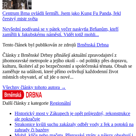
Centrum Brna ovládli šermíři. Jsem jako Kung Fu Panda, řekl
čerstvý mistr světa
Nevšední podívaná se v pátek večer naskytla Brňanům, kteří
zamířili k Jakubskému náměstí. Vidět totiž mohli...
Tento článek byl publikován ze zdrojů
Brněnská Drbna
Články z Brněnské Drbny přinášejí aktuální zpravodajství z
jihomoravské metropole a jejího okolí – od politiky přes dopravu,
kulturu, školství až po bezpečnostní a společenská témata. Obsah se
zaměřuje na události, které přímo ovlivňují každodenní život
místních obyvatel, ať už jde o nové...
Všechny články tohoto autora →
Další články z kategorie
Regionální
Historický most v Zákupech je opět průjezdný, rekonstrukce
ale pokračuje
Strakonice kvůli suchu zakázaly odběr vody z řek a potoků na
zahrady či bazény
Mobil, klíče nebo mačeta. Přerovské ztráty a nálezy obsahují i