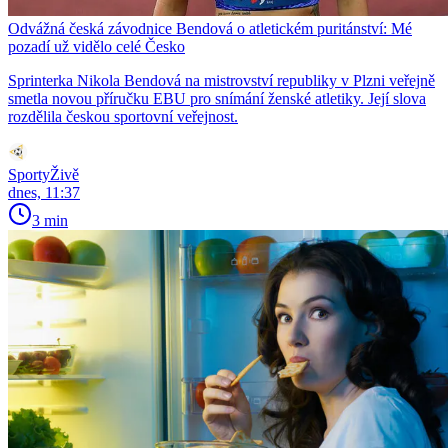
Odvážná česká závodnice Bendová o atletickém puritánství: Mé
pozadí už vidělo celé Česko
Sprinterka Nikola Bendová na mistrovství republiky v Plzni veřejně
smetla novou příručku EBU pro snímání ženské atletiky. Její slova
rozdělila českou sportovní veřejnost.
SportyŽivě
dnes, 11:37
3 min