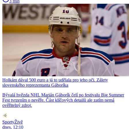
3 min
Holkám dával 500 euro a já to udělala pro jeho oči. Zálety
slovenského reprezentanta Gáboríka
Bývalá hvězda NHL Marián Gáborík čelí po festivalu Big Summer
Fest tvrzením o nevěře. Část klíčových detailů ale zatím nemá
ověřitelný zdroj.
SportyŽivě
dnes, 12:10