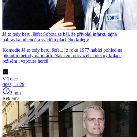
Já to tedy beru, šéfe: Sobota se bál, že přivolal infarkt, tajná
nahrávka milenců a svádění plachého kolegy
Komedie Já to tedy beru, šéfe...! z roku 1977 nabízí pohled na
pikantní metody náborářů. Natáčení provázel skutečný kolaps
režiséra i vzpoura herců.
V Telce
dnes, 11:29
3 min
Reklama