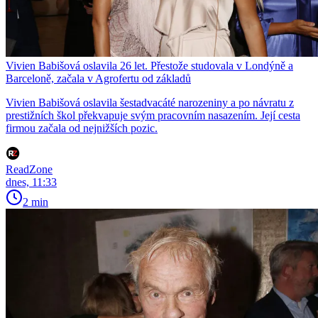
Vivien Babišová oslavila 26 let. Přestože studovala v Londýně a
Barceloně, začala v Agrofertu od základů
Vivien Babišová oslavila šestadvacáté narozeniny a po návratu z
prestižních škol překvapuje svým pracovním nasazením. Její cesta
firmou začala od nejnižších pozic.
ReadZone
dnes, 11:33
2 min