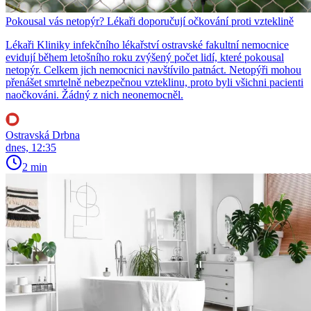
Pokousal vás netopýr? Lékaři doporučují očkování proti vzteklině
Lékaři Kliniky infekčního lékařství ostravské fakultní nemocnice
evidují během letošního roku zvýšený počet lidí, které pokousal
netopýr. Celkem jich nemocnici navštívilo patnáct. Netopýři mohou
přenášet smrtelně nebezpečnou vzteklinu, proto byli všichni pacienti
naočkováni. Žádný z nich neonemocněl.
Ostravská Drbna
dnes, 12:35
2 min