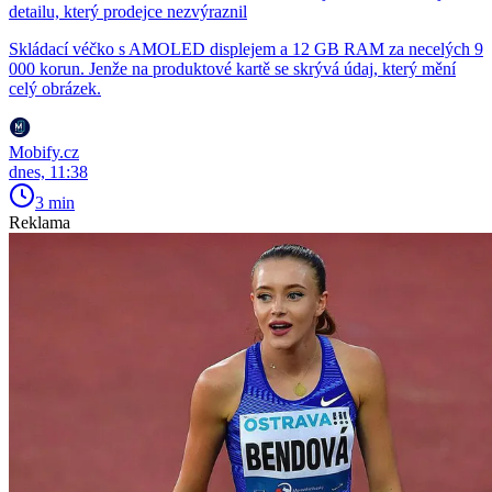
detailu, který prodejce nezvýraznil
Skládací véčko s AMOLED displejem a 12 GB RAM za necelých 9
000 korun. Jenže na produktové kartě se skrývá údaj, který mění
celý obrázek.
Mobify.cz
dnes, 11:38
3 min
Reklama