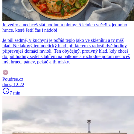
Je vedro a nechceš stát hodinu u plotny: 5 letních večeří z jednoho
hrnce, které šetří čas i nádobí
Je půl sedmé, v kuchyni je pořád teplo jako ve skleníku a ty máš
hlad. Ne takový ten poetický hlad, při kterém s radostí dvě hodiny
připravuješ domácí ravioli. Ten obyčejný, protivný hlad, kdy chceš
do půl hodiny sedět s talířem na balkoně a rozhodně potom nechceš
mýt hrnec, pánev, pekáč a tři misky.
Poudree.cz
dnes, 12:22
7 min