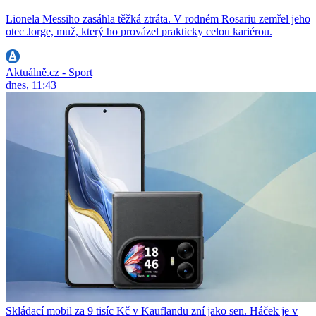
Lionela Messiho zasáhla těžká ztráta. V rodném Rosariu zemřel jeho
otec Jorge, muž, který ho provázel prakticky celou kariérou.
Aktuálně.cz - Sport
dnes, 11:43
Skládací mobil za 9 tisíc Kč v Kauflandu zní jako sen. Háček je v