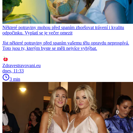
Některé potraviny mohou před spaním zhoršovat trávení i kvalitu
odpočinku. Vyplatí se je večer omezit
Jíst některé potraviny před spaním vašemu tělu opravdu neprospívá.
Toto jsou ty, kterým byste se měli nejvíce vyhýbat.
Zdravestravovani.eu
dnes, 11:33
3 min