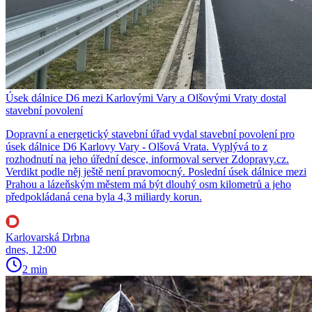
Úsek dálnice D6 mezi Karlovými Vary a Olšovými Vraty dostal
stavební povolení
Dopravní a energetický stavební úřad vydal stavební povolení pro
úsek dálnice D6 Karlovy Vary - Olšová Vrata. Vyplývá to z
rozhodnutí na jeho úřední desce, informoval server Zdopravy.cz.
Verdikt podle něj ještě není pravomocný. Poslední úsek dálnice mezi
Prahou a lázeňským městem má být dlouhý osm kilometrů a jeho
předpokládaná cena byla 4,3 miliardy korun.
Karlovarská Drbna
dnes, 12:00
2 min