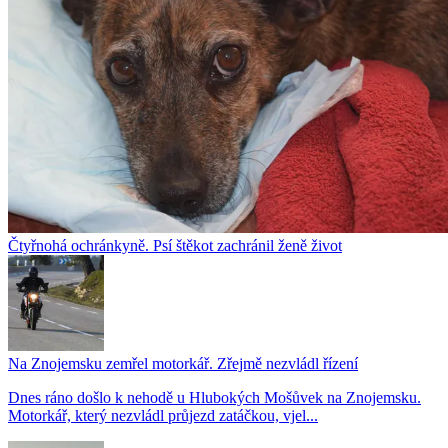
Čtyřnohá ochránkyně. Psí štěkot zachránil ženě život
Na Znojemsku zemřel motorkář. Zřejmě nezvládl řízení
Dnes ráno došlo k nehodě u Hlubokých Mošůvek na Znojemsku.
Motorkář, který nezvládl průjezd zatáčkou, vjel...