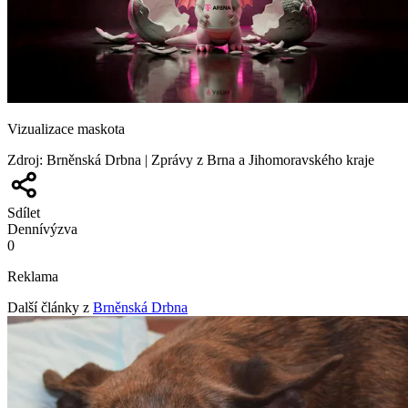
Vizualizace maskota
Zdroj
:
Brněnská Drbna | Zprávy z Brna a Jihomoravského kraje
Sdílet
Denní
výzva
0
Reklama
Další články z
Brněnská Drbna