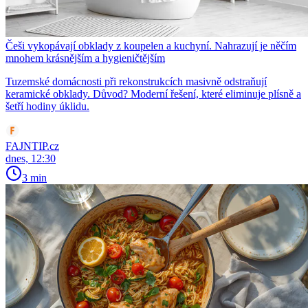
Češi vykopávají obklady z koupelen a kuchyní. Nahrazují je něčím
mnohem krásnějším a hygieničtějším
Tuzemské domácnosti při rekonstrukcích masivně odstraňují
keramické obklady. Důvod? Moderní řešení, které eliminuje plísně a
šetří hodiny úklidu.
FAJNTIP.cz
dnes, 12:30
3 min