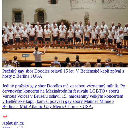
Pražský gay sbor Doodles oslavil 15 let. V Betlémské kapli zpíval s
hosty z Berlína i USA
Jediný pražský gay sbor Doodles má za sebou významný milník. Po
červnovém koncertu na Mezinárodním festivalu LGBTQ+ sborů
Various Voices v Bruselu oslavil 15. narozeniny velkým koncertem
v Betlémské kapli, kam si pozval i gay sbory Männer-Minne z
Berlína a Mid-Atlantic Gay Men’s Chorus z USA.
Aplausin.cz