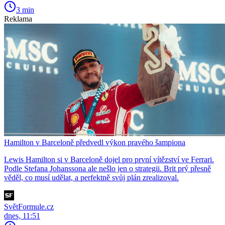
3 min
Reklama
Hamilton v Barceloně předvedl výkon pravého šampiona
Lewis Hamilton si v Barceloně dojel pro první vítězství ve Ferrari.
Podle Stefana Johanssona ale nešlo jen o strategii. Brit prý přesně
věděl, co musí udělat, a perfektně svůj plán zrealizoval.
SvětFormule.cz
dnes, 11:51