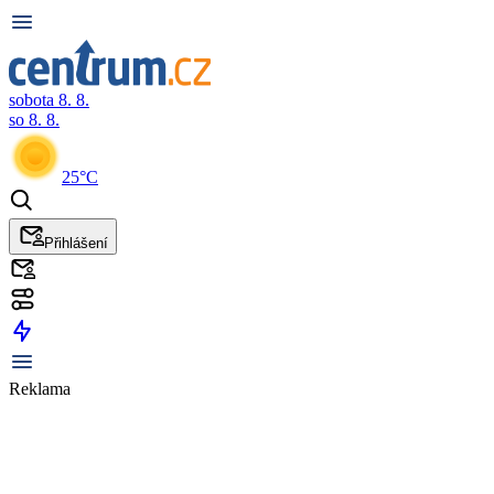
sobota 8. 8.
so 8. 8.
25°C
Přihlášení
Reklama