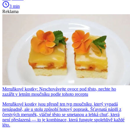
3 min
Reklama
Meruňkové kostky: Neschovávejte ovoce pod těsto, nechte ho
zazářit v letním moučníku podle tohoto receptu
Meruňkové kostky jsou přesně ten typ moučníku, který vypadá
nenápadně, ale u stolu způsobí hotový poprask. Šťavnatá náplň z
čerstvých meruněk, vláčné těsto se smetanou a lehká chuť, která
není přeslazená — to je kombinace, která funguje spolehlivě každé
léto.