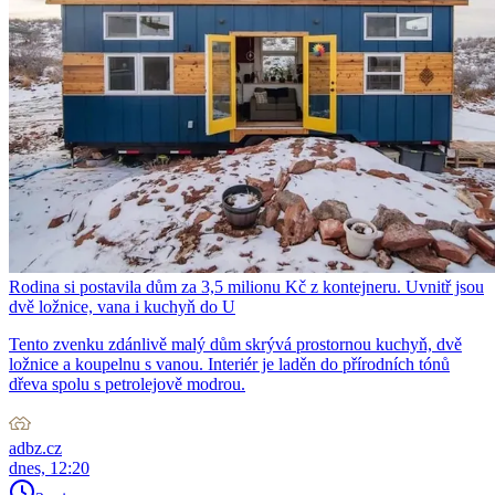
Rodina si postavila dům za 3,5 milionu Kč z kontejneru. Uvnitř jsou
dvě ložnice, vana i kuchyň do U
Tento zvenku zdánlivě malý dům skrývá prostornou kuchyň, dvě
ložnice a koupelnu s vanou. Interiér je laděn do přírodních tónů
dřeva spolu s petrolejově modrou.
adbz.cz
dnes, 12:20