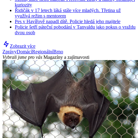
kuriozity
Řidičák v 17 letech láká stále více mladých. Třetina už
využívá režim s mentorem
Pes v Havířově napadl dítě. Policie hledá jeho majitele
Policie šetří páteční pobodání v Tanvaldu jako pokus o vraždu
dvou osob
Zobrazit více
Zprávy
Domácí
Regionální
Brno
Vybrali jsme pro vás
Magazíny a zajímavosti