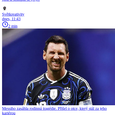
Světkreativity
dnes, 11:43
2 min
Messiho zasáhla rodinná tragédie. Přišel o otce, který stál za jeho
kariérou