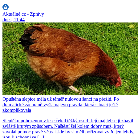
Aktuálně.cz - Zprávy
dnes, 11:44
Opuštěná slepice měla už téměř nulovou šanci na přežití. Po
dramatické záchraně vyšla najevo pravda, která situaci ještě
zkomplikovala
Slepičku pohozenou v lese čekal těžký osud. Její majitel se jí zbavil
zvláště krutým způsobem. Naštěstí šel kolem dobrý muž, který
zavolal pomoc právě včas. Lidé by si měli pořizovat zvíře jen tehdy,
jsou-li schopni se [...]...