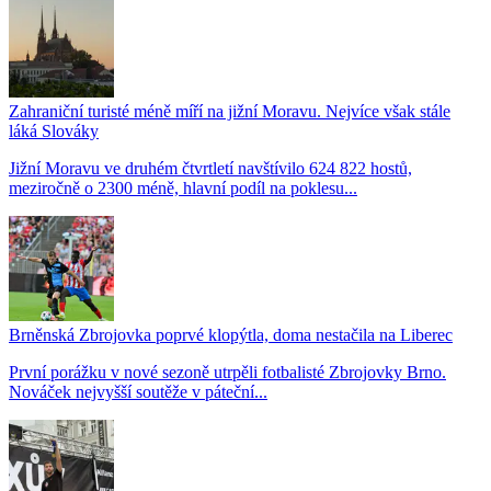
Zahraniční turisté méně míří na jižní Moravu. Nejvíce však stále
láká Slováky
Jižní Moravu ve druhém čtvrtletí navštívilo 624 822 hostů,
meziročně o 2300 méně, hlavní podíl na poklesu...
Brněnská Zbrojovka poprvé klopýtla, doma nestačila na Liberec
První porážku v nové sezoně utrpěli fotbalisté Zbrojovky Brno.
Nováček nejvyšší soutěže v páteční...