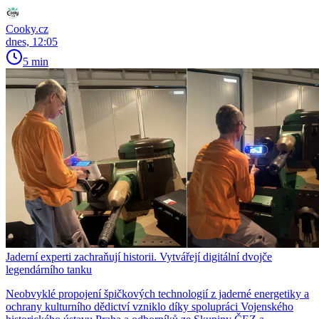
Cooky.cz
dnes, 12:05
5 min
Jaderní experti zachraňují historii. Vytvářejí digitální dvojče
legendárního tanku
Neobvyklé propojení špičkových technologií z jaderné energetiky a
ochrany kulturního dědictví vzniklo díky spolupráci Vojenského