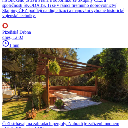
historického ústavu Praha a odborníků ze Skupiny ČEZ a
společnosti ŠKODA JS. Ti se v rámci firemního dobrovolnictví
Skupiny ČEZ podílejí na digitalizaci a mapování vybrané historické
vojenské techniky.
Plzeňská Drbna
dnes, 12:02
1 min
Češi strhávají na zahradách pergoly. Nahradí je zařízení mnohem