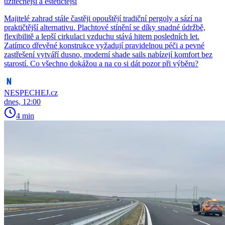
užitečnější a estetičtější
Majitelé zahrad stále častěji opouštějí tradiční pergoly a sází na
praktičtější alternativu. Plachtové stínění se díky snadné údržbě,
flexibilitě a lepší cirkulaci vzduchu stává hitem posledních let.
Zatímco dřevěné konstrukce vyžadují pravidelnou péči a pevné
zastřešení vytváří dusno, moderní shade sails nabízejí komfort bez
starostí. Co všechno dokážou a na co si dát pozor při výběru?
NESPECHEJ.cz
dnes, 12:00
4 min