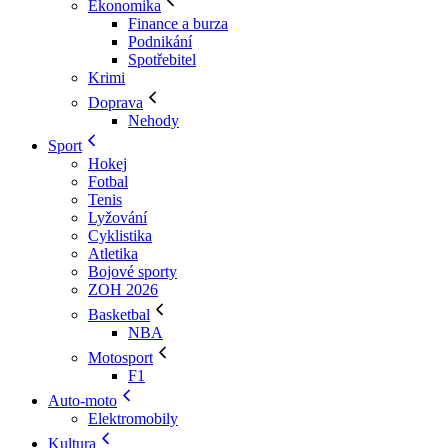
Ekonomika
Finance a burza
Podnikání
Spotřebitel
Krimi
Doprava
Nehody
Sport
Hokej
Fotbal
Tenis
Lyžování
Cyklistika
Atletika
Bojové sporty
ZOH 2026
Basketbal
NBA
Motosport
F1
Auto-moto
Elektromobily
Kultura