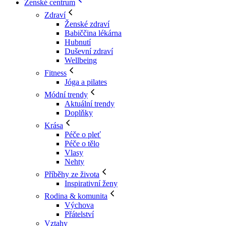
Ženské centrum
Zdraví
Ženské zdraví
Babiččina lékárna
Hubnutí
Duševní zdraví
Wellbeing
Fitness
Jóga a pilates
Módní trendy
Aktuální trendy
Doplňky
Krása
Péče o pleť
Péče o tělo
Vlasy
Nehty
Příběhy ze života
Inspirativní ženy
Rodina & komunita
Výchova
Přátelství
Vztahy