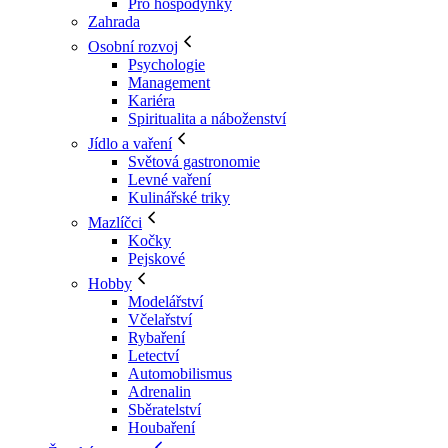
Pro hospodyňky
Zahrada
Osobní rozvoj
Psychologie
Management
Kariéra
Spiritualita a náboženství
Jídlo a vaření
Světová gastronomie
Levné vaření
Kulinářské triky
Mazlíčci
Kočky
Pejskové
Hobby
Modelářství
Včelařství
Rybaření
Letectví
Automobilismus
Adrenalin
Sběratelství
Houbaření