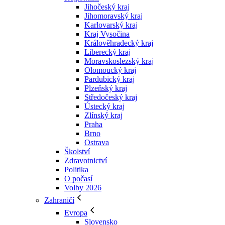
Jihočeský kraj
Jihomoravský kraj
Karlovarský kraj
Kraj Vysočina
Králověhradecký kraj
Liberecký kraj
Moravskoslezský kraj
Olomoucký kraj
Pardubický kraj
Plzeňský kraj
Středočeský kraj
Ústecký kraj
Zlínský kraj
Praha
Brno
Ostrava
Školství
Zdravotnictví
Politika
O počasí
Volby 2026
Zahraničí
Evropa
Slovensko