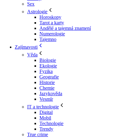
Sex
Astrologie
Horoskopy
Tarot a karty
Andělé a tajemná znamení
Numerologie
Tajemno
Zajímavosti
Věda
Biologie
Ekologie
Fyzika
Geografie
Historie
Chemie
Jazykověda
Vesmír
IT a technologie
Digital
Mobil
Technologie
Trendy
True crime