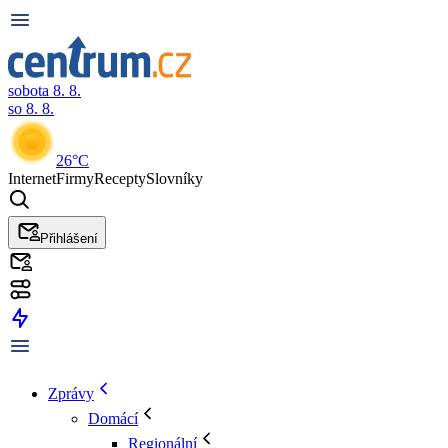
sobota 8. 8.
so 8. 8.
26°C
Internet
Firmy
Recepty
Slovníky
Přihlášení
Zprávy
Domácí
Regionální