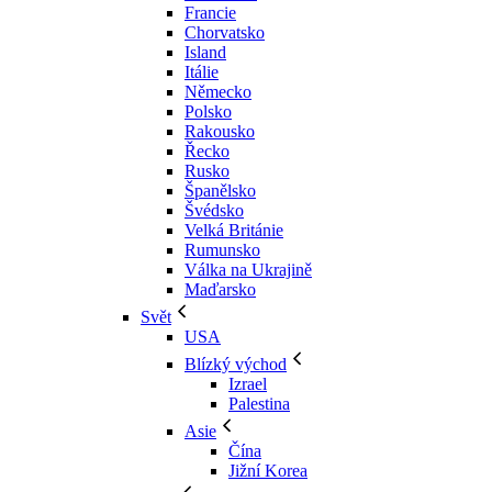
Francie
Chorvatsko
Island
Itálie
Německo
Polsko
Rakousko
Řecko
Rusko
Španělsko
Švédsko
Velká Británie
Rumunsko
Válka na Ukrajině
Maďarsko
Svět
USA
Blízký východ
Izrael
Palestina
Asie
Čína
Jižní Korea