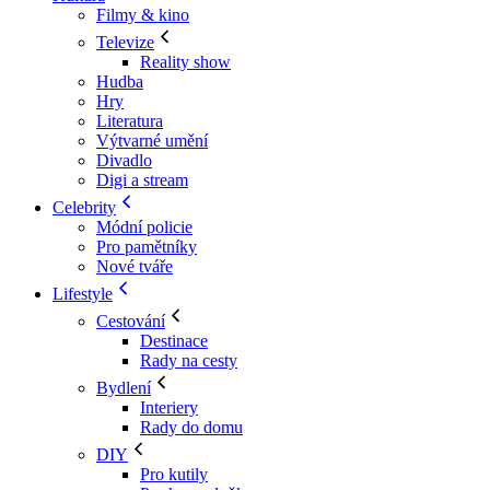
Filmy & kino
Televize
Reality show
Hudba
Hry
Literatura
Výtvarné umění
Divadlo
Digi a stream
Celebrity
Módní policie
Pro pamětníky
Nové tváře
Lifestyle
Cestování
Destinace
Rady na cesty
Bydlení
Interiery
Rady do domu
DIY
Pro kutily