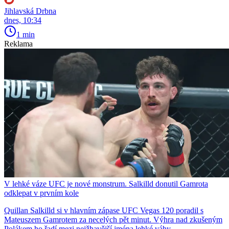
Jihlavská Drbna
dnes, 10:34
1 min
Reklama
V lehké váze UFC je nové monstrum. Salkilld donutil Gamrota
odklepat v prvním kole
Quillan Salkilld si v hlavním zápase UFC Vegas 120 poradil s
Mateuszem Gamrotem za necelých pět minut. Výhra nad zkušeným
Polákem ho řadí mezi nejžhavější jména lehké váhy.