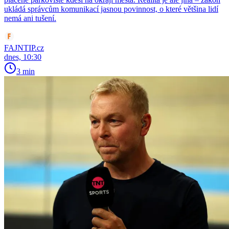
ukládá správcům komunikací jasnou povinnost, o které většina lidí
nemá ani tušení.
FAJNTIP.cz
dnes, 10:30
3 min