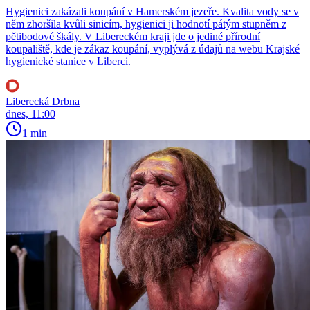
Hygienici zakázali koupání v Hamerském jezeře. Kvalita vody se v
něm zhoršila kvůli sinicím, hygienici ji hodnotí pátým stupněm z
pětibodové škály. V Libereckém kraji jde o jediné přírodní
koupaliště, kde je zákaz koupání, vyplývá z údajů na webu Krajské
hygienické stanice v Liberci.
Liberecká Drbna
dnes, 11:00
1 min