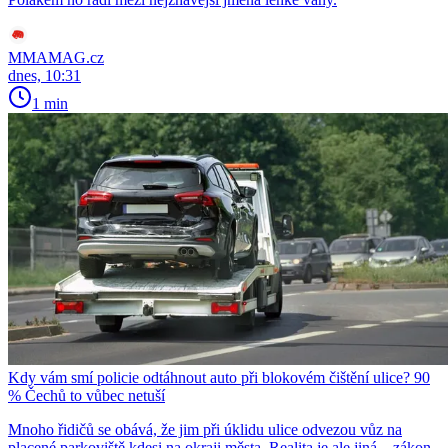
MMAMAG.cz
dnes, 10:31
1 min
Kdy vám smí policie odtáhnout auto při blokovém čištění ulice? 90
% Čechů to vůbec netuší
Mnoho řidičů se obává, že jim při úklidu ulice odvezou vůz na
placené parkoviště kdesi na okraji města. Realita je ale jiná – zákon