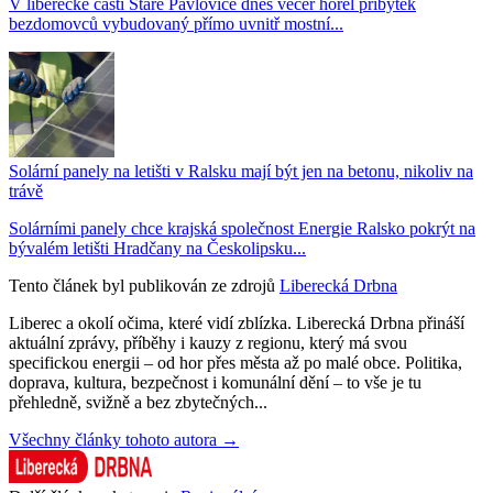
V liberecké části Staré Pavlovice dnes večer hořel příbytek
bezdomovců vybudovaný přímo uvnitř mostní...
Solární panely na letišti v Ralsku mají být jen na betonu, nikoliv na
trávě
Solárními panely chce krajská společnost Energie Ralsko pokrýt na
bývalém letišti Hradčany na Českolipsku...
Tento článek byl publikován ze zdrojů
Liberecká Drbna
Liberec a okolí očima, které vidí zblízka. Liberecká Drbna přináší
aktuální zprávy, příběhy i kauzy z regionu, který má svou
specifickou energii – od hor přes města až po malé obce. Politika,
doprava, kultura, bezpečnost i komunální dění – to vše je tu
přehledně, svižně a bez zbytečných...
Všechny články tohoto autora →