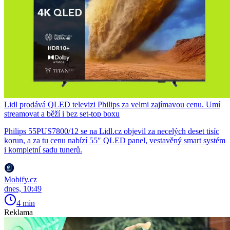
Lidl prodává QLED televizi Philips za velmi zajímavou cenu. Umí
streamovat a běží i bez set-top boxu
Philips 55PUS7800/12 se na Lidl.cz objevil za necelých deset tisíc
korun, a za tu cenu nabízí 55″ QLED panel, vestavěný smart systém
i kompletní sadu tunerů.
Mobify.cz
dnes, 10:49
4 min
Reklama