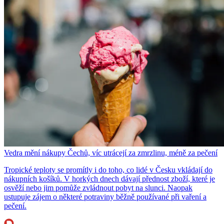
Vedra mění nákupy Čechů, víc utrácejí za zmrzlinu, méně za pečení
Tropické teploty se promítly i do toho, co lidé v Česku vkládají do
nákupních košíků. V horkých dnech dávají přednost zboží, které je
osvěží nebo jim pomůže zvládnout pobyt na slunci. Naopak
ustupuje zájem o některé potraviny běžně používané při vaření a
pečení.