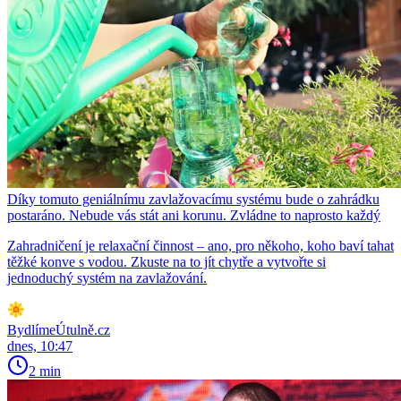
Díky tomuto geniálnímu zavlažovacímu systému bude o zahrádku
postaráno. Nebude vás stát ani korunu. Zvládne to naprosto každý
Zahradničení je relaxační činnost – ano, pro někoho, koho baví tahat
těžké konve s vodou. Zkuste na to jít chytře a vytvořte si
jednoduchý systém na zavlažování.
BydlímeÚtulně.cz
dnes, 10:47
2 min