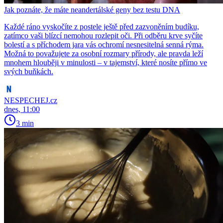
Jak poznáte, že máte neandertálské geny bez testu DNA
Každé ráno vyskočíte z postele ještě před zazvoněním budíku,
zatímco vaši blízcí nemohou rozlepit oči. Při odběru krve syčíte
bolestí a s příchodem jara vás ochromí nesnesitelná senná rýma.
Možná to považujete za osobní rozmary přírody, ale pravda leží
mnohem hlouběji v minulosti – v tajemství, které nosíte přímo ve
svých buňkách.
NESPECHEJ.cz
dnes, 11:00
3 min