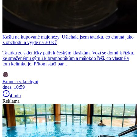
Kašlu na kupované majonézy. Ušlehala jsem tatarku, co chutná jako
z obchodu a vyjde na 30 Kč
Tatarka ze skleničky patří k českým klasikám. Vozí se domů k řízku,
ke smaženému sýru i k bramborákům a málokdo řeší, co vlastně v
tom kelímku je. Přitom stačí pár...
Bruneta v kuchyni
dnes, 10:59
4 min
Reklama