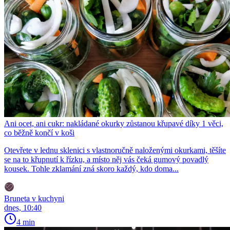
Ani ocet, ani cukr: nakládané okurky zůstanou křupavé díky 1 věci,
co běžně končí v koši
Otevřete v lednu sklenici s vlastnoručně naloženými okurkami, těšíte
se na to křupnutí k řízku, a místo něj vás čeká gumový povadlý
kousek. Tohle zklamání zná skoro každý, kdo doma...
Bruneta v kuchyni
dnes, 10:40
4 min