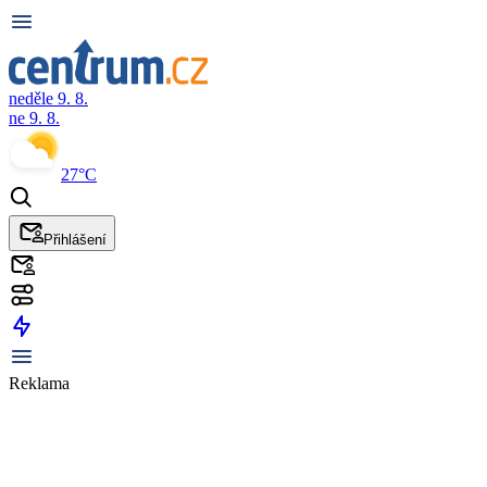
neděle 9. 8.
ne 9. 8.
27°C
Přihlášení
Reklama