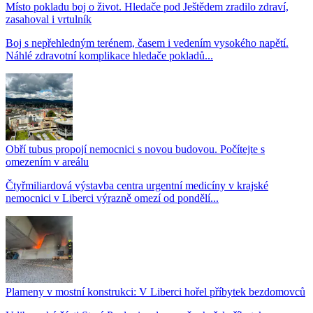
Místo pokladu boj o život. Hledače pod Ještědem zradilo zdraví,
zasahoval i vrtulník
Boj s nepřehledným terénem, časem i vedením vysokého napětí.
Náhlé zdravotní komplikace hledače pokladů...
Obří tubus propojí nemocnici s novou budovou. Počítejte s
omezením v areálu
Čtyřmiliardová výstavba centra urgentní medicíny v krajské
nemocnici v Liberci výrazně omezí od pondělí...
Plameny v mostní konstrukci: V Liberci hořel příbytek bezdomovců