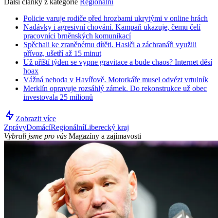
Další články z kategorie
Regionální
Policie varuje rodiče před hrozbami ukrytými v online hrách
Nadávky i agresivní chování. Kampaň ukazuje, čemu čelí
pracovníci brněnských komunikací
Spěchali ke zraněnému dítěti. Hasiči a záchranáři využili
přívoz, ušetří až 15 minut
Už příští týden se vypne gravitace a bude chaos? Internet děsí
hoax
Vážná nehoda v Havířově. Motorkáře musel odvézt vrtulník
Merklín opravuje rozsáhlý zámek. Do rekonstrukce už obec
investovala 25 milionů
Zobrazit více
Zprávy
Domácí
Regionální
Liberecký kraj
Vybrali jsme pro vás
Magazíny a zajímavosti