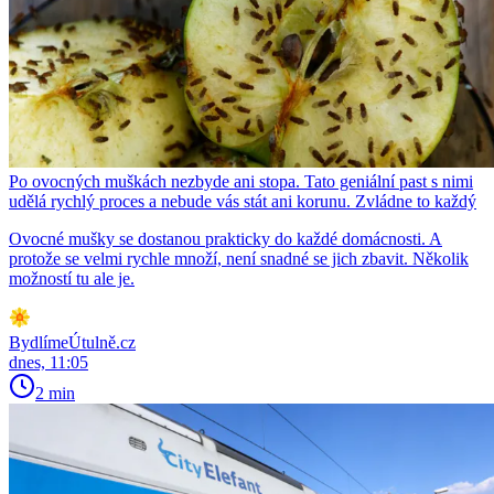
Po ovocných muškách nezbyde ani stopa. Tato geniální past s nimi
udělá rychlý proces a nebude vás stát ani korunu. Zvládne to každý
Ovocné mušky se dostanou prakticky do každé domácnosti. A
protože se velmi rychle množí, není snadné se jich zbavit. Několik
možností tu ale je.
BydlímeÚtulně.cz
dnes, 11:05
2 min