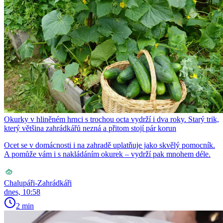
Okurky v hliněném hrnci s trochou octa vydrží i dva roky. Starý trik,
který většina zahrádkářů nezná a přitom stojí pár korun
Ocet se v domácnosti i na zahradě uplatňuje jako skvělý pomocník.
A pomůže vám i s nakládáním okurek – vydrží pak mnohem déle.
Chalupáři-Zahrádkáři
dnes, 10:58
2 min