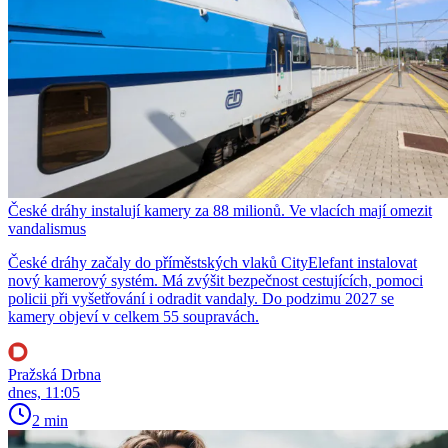
České dráhy instalují kamery za 88 milionů. Ve vlacích mají omezit
vandalismus
České dráhy začaly do příměstských vlaků CityElefant instalovat
nový kamerový systém. Má zvýšit bezpečnost cestujících, pomoci
policii při vyšetřování i odradit vandaly. Do podzimu 2027 se
kamery objeví v celkem 55 soupravách.
Pražská Drbna
dnes, 11:05
2 min