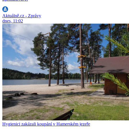
Aktuálně.cz - Zprávy
dnes, 11:02
Hygienici zakázali koupání v Hamerském jezeře