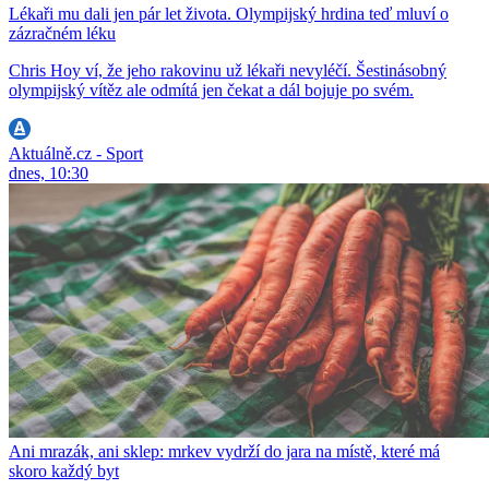
Lékaři mu dali jen pár let života. Olympijský hrdina teď mluví o
zázračném léku
Chris Hoy ví, že jeho rakovinu už lékaři nevyléčí. Šestinásobný
olympijský vítěz ale odmítá jen čekat a dál bojuje po svém.
Aktuálně.cz - Sport
dnes, 10:30
Ani mrazák, ani sklep: mrkev vydrží do jara na místě, které má
skoro každý byt