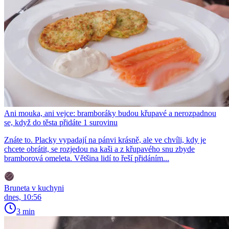
Ani mouka, ani vejce: bramboráky budou křupavé a nerozpadnou
se, když do těsta přidáte 1 surovinu
Znáte to. Placky vypadají na pánvi krásně, ale ve chvíli, kdy je
chcete obrátit, se rozjedou na kaši a z křupavého snu zbyde
bramborová omeleta. Většina lidí to řeší přidáním...
Bruneta v kuchyni
dnes, 10:56
3 min