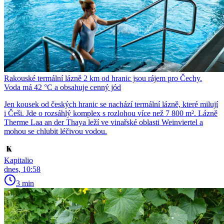
Rakouské termální lázně 2 km od hranic jsou rájem pro Čechy.
Voda má 42 °C a obsahuje cenný jód
Jen kousek od českých hranic se nachází termální lázně, které milují
i Češi. Jde o rozsáhlý komplex s rozlohou více než 7 800 m². Lázně
Therme Laa an der Thaya leží ve vinařské oblasti Weinviertel a
mohou se chlubit léčivou vodou.
Kapitalio
dnes, 10:58
3 min