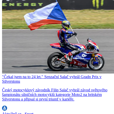
"Čekal jsem na to 24 let." Senzační Salač vyhrál Gradn Prix v
Silverstonu
Český motocyklový závodník Filip Salač vyhrál závod světového
šampionátu silničních motocyklů kategorie Moto2 na britském
Silverstonu a připsal si první triumf v kariéře.
Aktuálně.cz - Sport