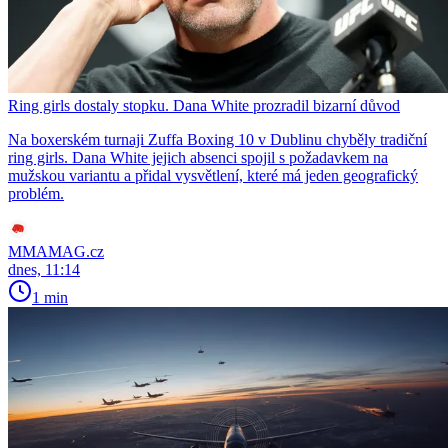
Ring girls dostaly stopku. Dana White prozradil bizarní důvod
Na boxerském turnaji Zuffa Boxing 10 v Dublinu chyběly tradiční
ring girls. Dana White jejich absenci spojil s požadavkem na
mužskou variantu a přidal vysvětlení, které má jeden geografický
problém.
MMAMAG.cz
dnes, 11:14
1 min