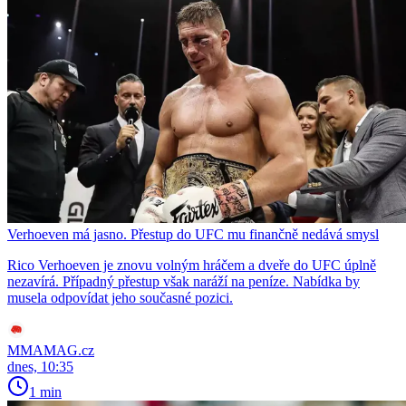
Verhoeven má jasno. Přestup do UFC mu finančně nedává smysl
Rico Verhoeven je znovu volným hráčem a dveře do UFC úplně
nezavírá. Případný přestup však naráží na peníze. Nabídka by
musela odpovídat jeho současné pozici.
MMAMAG.cz
dnes, 10:35
1 min