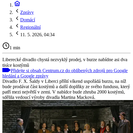
Zprávy
Domácí
Regionální
11. 5. 2026, 04:34
1 min
Liberecké divadlo chystá nezvyklý prodej, v burze nabídne asi dva
tisíce kostýmů
Přidejte si obsah Centrum.cz do oblíbených zdrojů pro Google
hledání a Google zprávy
Divadlo F. X. Šaldy v Liberci příští víkend uspořádá burzu, na níž
bude prodávat část kostýmů a další doplňky ze svého fundusu, který
patří mezi největší v zemi. V nabídce bude zhruba 2000 kostýmů,
sdělila vedoucí výroby divadla Martina Macková.