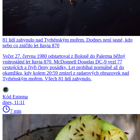
81 lidí zahynulo nad Tyrhénským mořem. Dodnes není jasné, kdo
nebo co zničilo let Itavia 870
Večer 27. června 1980 odstartoval z Boloně do Palerma běžný
vnitrostátní let Itavia 870. McDonnell Douglas DC-9 vezl 77
cestujících a čtyři členy posádky. Let probíhal normálně až do
okamžiku, kdy kolem 20:59 zmizel z radarových obrazovek nad
Tyrhénským mořem. Všech 81 lidí zahynulo.
Kód Enigma
dnes, 11:11
7 min