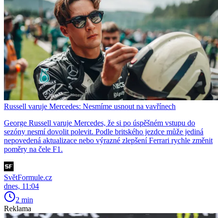
Russell varuje Mercedes: Nesmíme usnout na vavřínech
George Russell varuje Mercedes, že si po úspěšném vstupu do
sezóny nesmí dovolit polevit. Podle britského jezdce může jediná
nepovedená aktualizace nebo výrazné zlepšení Ferrari rychle změnit
poměry na čele F1.
SvětFormule.cz
dnes, 11:04
2 min
Reklama