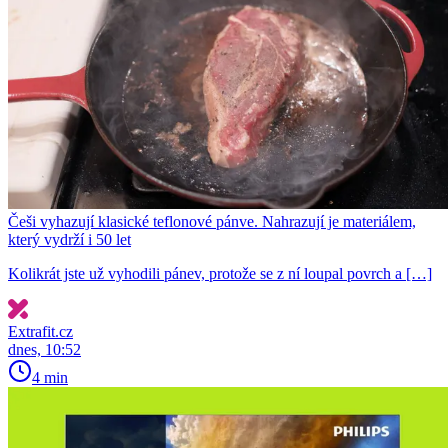
Češi vyhazují klasické teflonové pánve. Nahrazují je materiálem,
který vydrží i 50 let
Kolikrát jste už vyhodili pánev, protože se z ní loupal povrch a […]
Extrafit.cz
dnes, 10:52
4 min