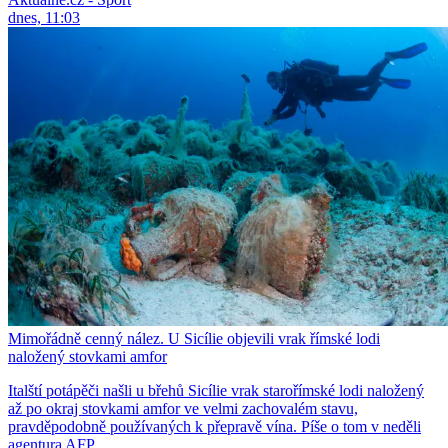
dnes, 11:03
Mimořádně cenný nález. U Sicílie objevili vrak římské lodi
naložený stovkami amfor
Italští potápěči našli u břehů Sicílie vrak starořímské lodi naložený
až po okraj stovkami amfor ve velmi zachovalém stavu,
pravděpodobně používaných k přepravě vína. Píše o tom v neděli
agentura AFP.