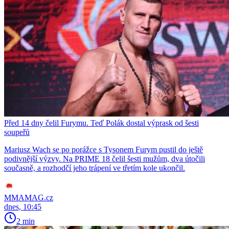
Před 14 dny čelil Furymu. Teď Polák dostal výprask od šesti
soupeřů
Mariusz Wach se po porážce s Tysonem Furym pustil do ještě
podivnější výzvy. Na PRIME 18 čelil šesti mužům, dva útočili
současně, a rozhodčí jeho trápení ve třetím kole ukončil.
MMAMAG.cz
dnes, 10:45
2 min