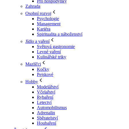
Pro hospodyňky
Zahrada
Osobní rozvoj
Psychologie
Management
Kariéra
Spiritualita a náboženství
Jídlo a vaření
Světová gastronomie
Levné vaření
Kulinářské triky
Mazlíčci
Kočky
Pejskové
Hobby
Modelářství
Včelařství
Rybaření
Letectví
Automobilismus
Adrenalin
Sběratelství
Houbaření