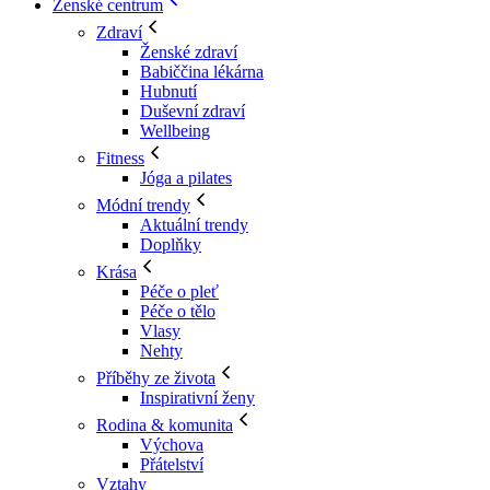
Ženské centrum
Zdraví
Ženské zdraví
Babiččina lékárna
Hubnutí
Duševní zdraví
Wellbeing
Fitness
Jóga a pilates
Módní trendy
Aktuální trendy
Doplňky
Krása
Péče o pleť
Péče o tělo
Vlasy
Nehty
Příběhy ze života
Inspirativní ženy
Rodina & komunita
Výchova
Přátelství
Vztahy