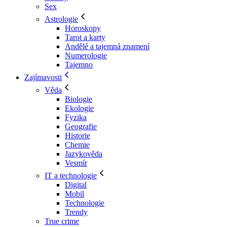
Sex
Astrologie
Horoskopy
Tarot a karty
Andělé a tajemná znamení
Numerologie
Tajemno
Zajímavosti
Věda
Biologie
Ekologie
Fyzika
Geografie
Historie
Chemie
Jazykověda
Vesmír
IT a technologie
Digital
Mobil
Technologie
Trendy
True crime