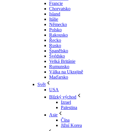
Francie
Chorvatsko
Island
Itálie
Německo
Polsko
Rakousko
Řecko
Rusko
Španělsko
Švédsko
Velká Británie
Rumunsko
Válka na Ukrajině
Maďarsko
Svět
USA
Blízký východ
Izrael
Palestina
Asie
Čína
Jižní Korea