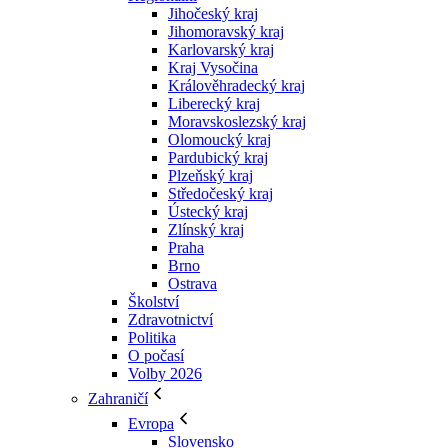
Jihočeský kraj
Jihomoravský kraj
Karlovarský kraj
Kraj Vysočina
Králověhradecký kraj
Liberecký kraj
Moravskoslezský kraj
Olomoucký kraj
Pardubický kraj
Plzeňský kraj
Středočeský kraj
Ústecký kraj
Zlínský kraj
Praha
Brno
Ostrava
Školství
Zdravotnictví
Politika
O počasí
Volby 2026
Zahraničí
Evropa
Slovensko