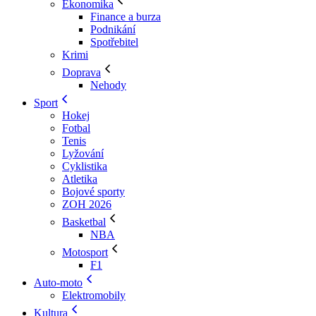
Ekonomika
Finance a burza
Podnikání
Spotřebitel
Krimi
Doprava
Nehody
Sport
Hokej
Fotbal
Tenis
Lyžování
Cyklistika
Atletika
Bojové sporty
ZOH 2026
Basketbal
NBA
Motosport
F1
Auto-moto
Elektromobily
Kultura