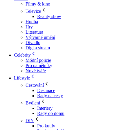
Filmy & kino
Televize
Reality show
Hudba
Hry
Literatura
Výtvarné umění
Divadlo
Digi a stream
Celebrity
Módní policie
Pro pamětníky
Nové tváře
Lifestyle
Cestování
Destinace
Rady na cesty
Bydlení
Interiery
Rady do domu
DIY
Pro kutily