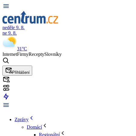
neděle 9. 8.
ne 9. 8.
31°C
Internet
Firmy
Recepty
Slovníky
Přihlášení
Zprávy
Domácí
Regionální