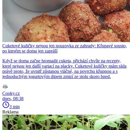
Cuketové kuličky nejsou jen nouzovka ze zahrady: Křupavé sousto,
po kterém se doma jen zapráší
Když se doma začne hromadit cuketa, přichází chvíle na recepty,
které nejsou jen další variací na placky. Cuketové kuličky mám ráda
právě proto, že uvnitř zůstanou vláčné, na povrchu křupnou a s
jednoduchým jogurtovým dipem zmizí ze stolu skoro hned.
Cooky.cz
dnes, 08:38
3 min
Reklama