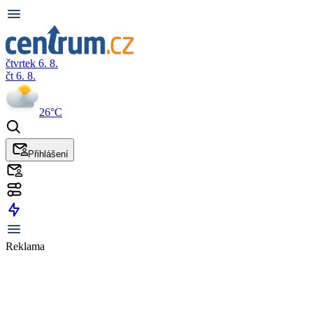
čtvrtek 6. 8.
čt 6. 8.
26°C
Přihlášení
Reklama