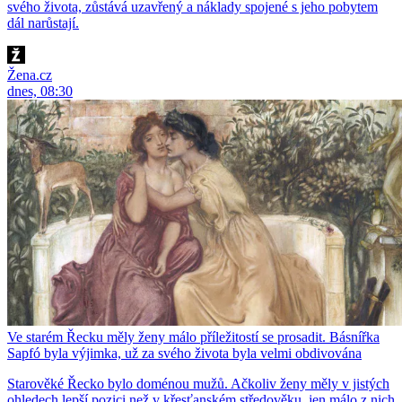
svého života, zůstává uzavřený a náklady spojené s jeho pobytem
dál narůstají.
Žena.cz
dnes, 08:30
Ve starém Řecku měly ženy málo příležitostí se prosadit. Básnířka
Sapfó byla výjimka, už za svého života byla velmi obdivována
Starověké Řecko bylo doménou mužů. Ačkoliv ženy měly v jistých
ohledech lepší pozici než v křesťanském středověku, jen málo z nich