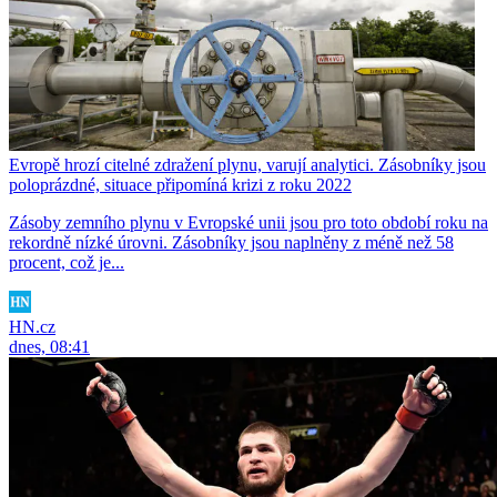
Evropě hrozí citelné zdražení plynu, varují analytici. Zásobníky jsou
poloprázdné, situace připomíná krizi z roku 2022
Zásoby zemního plynu v Evropské unii jsou pro toto období roku na
rekordně nízké úrovni. Zásobníky jsou naplněny z méně než 58
procent, což je...
HN.cz
dnes, 08:41