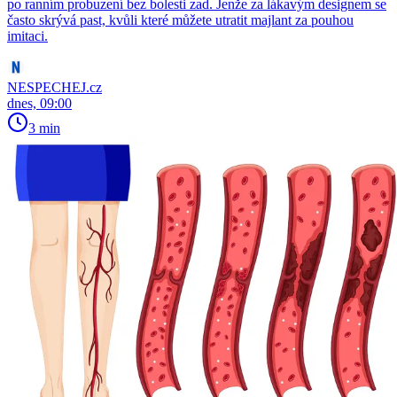
po ranním probuzení bez bolesti zad. Jenže za lákavým designem se
často skrývá past, kvůli které můžete utratit majlant za pouhou
imitaci.
NESPECHEJ.cz
dnes, 09:00
3 min