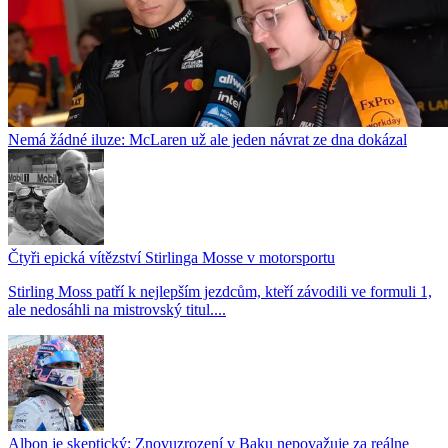
Nemá žádné iluze: McLaren už ale jeden návrat ze dna dokázal
Čtyři epická vítězství Stirlinga Mosse v motorsportu
Stirling Moss patří k nejlepším jezdcům, kteří závodili ve formuli 1,
ale nedosáhli na mistrovský titul....
Albon je skeptický: Znovuzrození v Baku nepovažuje za reálne