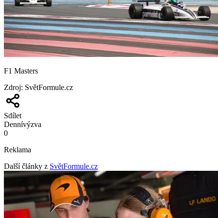
F1 Masters
Zdroj
:
SvětFormule.cz
Sdílet
Denní
výzva
0
Reklama
Další články z
SvětFormule.cz