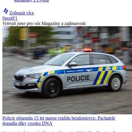
Zobrazit více
Sport
F1
Vybrali jsme pro vás
Magazíny a zajímavosti
Policie objasnila 15 let starou vraždu bezdomovce. Pachatele
dopadla díky vzorku DNA