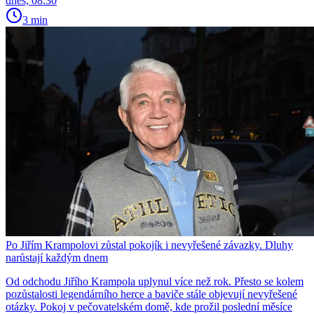
dnes, 08:30
3 min
Po Jiřím Krampolovi zůstal pokojík i nevyřešené závazky. Dluhy
narůstají každým dnem
Od odchodu Jiřího Krampola uplynul více než rok. Přesto se kolem
pozůstalosti legendárního herce a baviče stále objevují nevyřešené
otázky. Pokoj v pečovatelském domě, kde prožil poslední měsíce