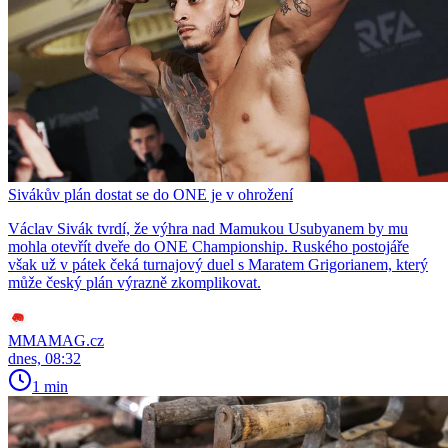
Sivákův plán dostat se do ONE je v ohrožení
Václav Sivák tvrdí, že výhra nad Mamukou Usubyanem by mu
mohla otevřít dveře do ONE Championship. Ruského postojáře
však už v pátek čeká turnajový duel s Maratem Grigorianem, který
může český plán výrazně zkomplikovat.
MMAMAG.cz
dnes, 08:32
1 min