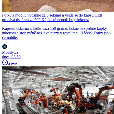
Fotky z mobilu vytiskne za 5 sekund a vejde se do kapsy. Lidl
prodává tiskárnu za 799 Kč, která nepotřebuje inkoust
Kapesní tiskárna z Lidlu váží 150 gramů, tiskne bez jediné kapky
inkoustu a stojí méně než dvě pizzy v restauraci. Háček? Fotky jsou
černobílé.
Mobify.cz
dnes, 08:50
4 min