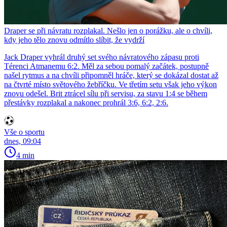
Draper se při návratu rozplakal. Nešlo jen o porážku, ale o chvíli,
kdy jeho tělo znovu odmítlo slíbit, že vydrží
Jack Draper vyhrál druhý set svého návratového zápasu proti
Térenci Atmanemu 6:2. Měl za sebou pomalý začátek, postupně
našel rytmus a na chvíli připomněl hráče, který se dokázal dostat až
na čtvrté místo světového žebříčku. Ve třetím setu však jeho výkon
znovu odešel. Brit ztrácel sílu při servisu, za stavu 1:4 se během
přestávky rozplakal a nakonec prohrál 3:6, 6:2, 2:6.
Vše o sportu
dnes, 09:04
4 min