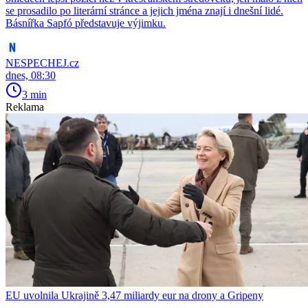
se prosadilo po literární stránce a jejich jména znají i dnešní lidé.
Básnířka Sapfó představuje výjimku.
NESPECHEJ.cz
dnes, 08:30
3 min
Reklama
EU uvolnila Ukrajině 3,47 miliardy eur na drony a Gripeny