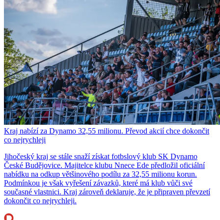
Kraj nabízí za Dynamo 32,55 milionu. Převod akcií chce dokončit
co nejrychleji
Jihočeský kraj se stále snaží získat fotbslový klub SK Dynamo
České Budějovice. Majitelce klubu Nnece Ede předložil oficiální
nabídku na odkup většinového podílu za 32,55 milionu korun.
Podmínkou je však vyřešení závazků, které má klub vůči své
současné vlastnici. Kraj zároveň deklaruje, že je připraven převzetí
dokončit co nejrychleji.