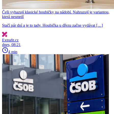
Češi vyhazují klasické houbičky na nádobí. Nahrazují je variantou,
která nesmrdí
Stačí pár dní a je to tady. Houbička u dřezu začne vydávat […]
Extrafit.cz
dnes, 08:21
4 min