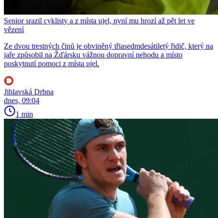
Senior srazil cyklisty a z místa ujel, nyní mu hrozí až pět let ve
vězení
Ze dvou trestných činů je obviněný třiasedmdesátiletý řidič, který na
jaře způsobil na Žďársku vážnou dopravní nehodu a místo
poskytnutí pomoci z místa ujel.
Jihlavská Drbna
dnes, 09:04
1 min