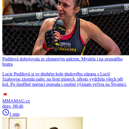
Pudilová dobojovala se zlomeným palcem. Myslela i na zesnulého
bratra
Lucie Pudilová si ve druhém kole titulového zápasu s Lucií
Szabovou zlomila palec na šesti místech, přesto vydržela všech pět
kol. Po úspěšné operaci popsala i osobní význam večera na Štvanici.
MMAMAG.cz
dnes, 08:46
1 min