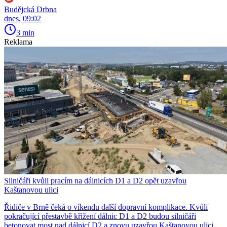
Budějcká Drbna
dnes, 09:02
3 min
Reklama
Silničáři kvůli pracím na dálnicích D1 a D2 opět uzavřou
Kaštanovou ulici
Řidiče v Brně čeká o víkendu další dopravní komplikace. Kvůli
pokračující přestavbě křížení dálnic D1 a D2 budou silničáři
betonovat most nad dálnicí D2 a znovu uzavřou Kaštanovou ulici.