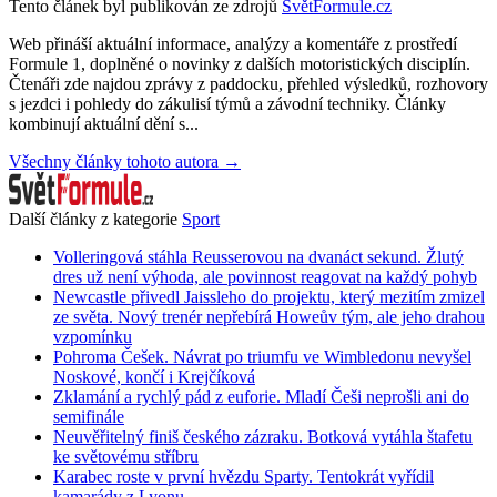
Tento článek byl publikován ze zdrojů
SvětFormule.cz
Web přináší aktuální informace, analýzy a komentáře z prostředí
Formule 1, doplněné o novinky z dalších motoristických disciplín.
Čtenáři zde najdou zprávy z paddocku, přehled výsledků, rozhovory
s jezdci i pohledy do zákulisí týmů a závodní techniky. Články
kombinují aktuální dění s...
Všechny články tohoto autora →
Další články z kategorie
Sport
Volleringová stáhla Reusserovou na dvanáct sekund. Žlutý
dres už není výhoda, ale povinnost reagovat na každý pohyb
Newcastle přivedl Jaissleho do projektu, který mezitím zmizel
ze světa. Nový trenér nepřebírá Howeův tým, ale jeho drahou
vzpomínku
Pohroma Češek. Návrat po triumfu ve Wimbledonu nevyšel
Noskové, končí i Krejčíková
Zklamání a rychlý pád z euforie. Mladí Češi neprošli ani do
semifinále
Neuvěřitelný finiš českého zázraku. Botková vytáhla štafetu
ke světovému stříbru
Karabec roste v první hvězdu Sparty. Tentokrát vyřídil
kamarády z Lyonu