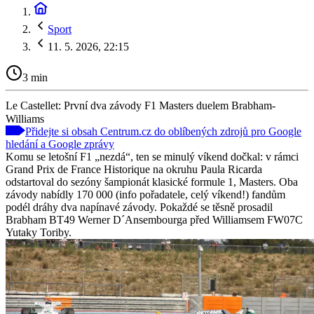
Sport
11. 5. 2026, 22:15
3 min
Le Castellet: První dva závody F1 Masters duelem Brabham-
Williams
Přidejte si obsah Centrum.cz do oblíbených zdrojů pro Google
hledání a Google zprávy
Komu se letošní F1 „nezdá“, ten se minulý víkend dočkal: v rámci
Grand Prix de France Historique na okruhu Paula Ricarda
odstartoval do sezóny šampionát klasické formule 1, Masters. Oba
závody nabídly 170 000 (info pořadatele, celý víkend!) fandům
podél dráhy dva napínavé závody. Pokaždé se těsně prosadil
Brabham BT49 Werner D´Ansembourga před Williamsem FW07C
Yutaky Toriby.