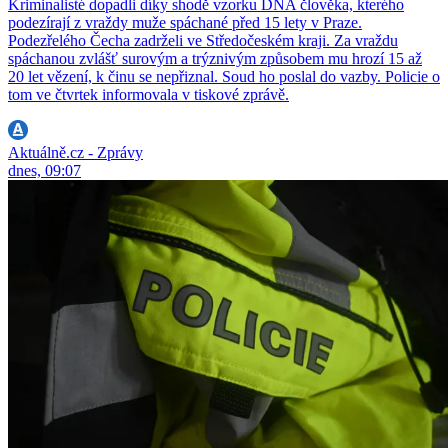
Kriminalisté dopadli díky shodě vzorku DNA člověka, kterého
podezírají z vraždy muže spáchané před 15 lety v Praze.
Podezřelého Čecha zadrželi ve Středočeském kraji. Za vraždu
spáchanou zvlášť surovým a trýznivým způsobem mu hrozí 15 až
20 let vězení, k činu se nepřiznal. Soud ho poslal do vazby. Policie o
tom ve čtvrtek informovala v tiskové zprávě.
Aktuálně.cz - Zprávy
dnes, 09:07