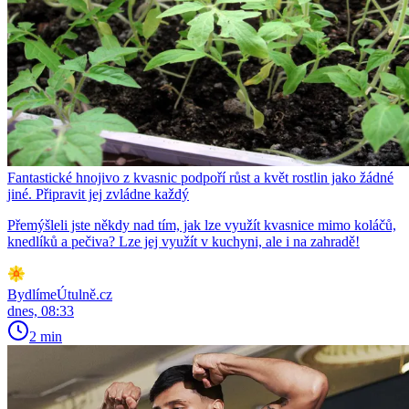
Fantastické hnojivo z kvasnic podpoří růst a květ rostlin jako žádné
jiné. Připravit jej zvládne každý
Přemýšleli jste někdy nad tím, jak lze využít kvasnice mimo koláčů,
knedlíků a pečiva? Lze jej využít v kuchyni, ale i na zahradě!
BydlímeÚtulně.cz
dnes, 08:33
2 min