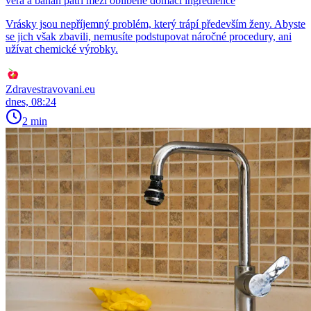
vera a banán patří mezi oblíbené domácí ingredience
Vrásky jsou nepříjemný problém, který trápí především ženy. Abyste
se jich však zbavili, nemusíte podstupovat náročné procedury, ani
užívat chemické výrobky.
Zdravestravovani.eu
dnes, 08:24
2 min