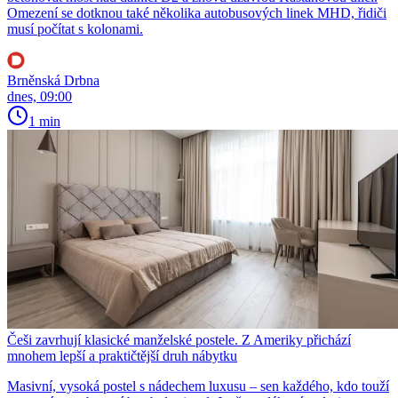
Omezení se dotknou také několika autobusových linek MHD, řidiči
musí počítat s kolonami.
Brněnská Drbna
dnes, 09:00
1 min
Češi zavrhují klasické manželské postele. Z Ameriky přichází
mnohem lepší a praktičtější druh nábytku
Masivní, vysoká postel s nádechem luxusu – sen každého, kdo touží