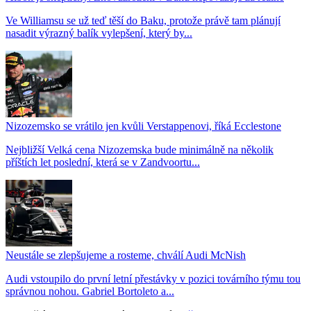
Ve Williamsu se už teď těší do Baku, protože právě tam plánují
nasadit výrazný balík vylepšení, který by...
Nizozemsko se vrátilo jen kvůli Verstappenovi, říká Ecclestone
Nejbližší Velká cena Nizozemska bude minimálně na několik
příštích let poslední, která se v Zandvoortu...
Neustále se zlepšujeme a rosteme, chválí Audi McNish
Audi vstoupilo do první letní přestávky v pozici továrního týmu tou
správnou nohou. Gabriel Bortoleto a...