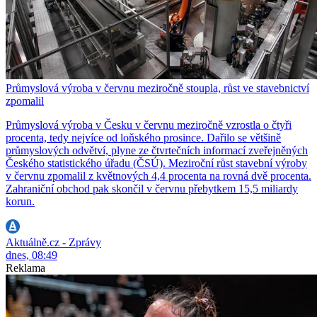
Průmyslová výroba v červnu meziročně stoupla, růst ve stavebnictví
zpomalil
Průmyslová výroba v Česku v červnu meziročně vzrostla o čtyři
procenta, tedy nejvíce od loňského prosince. Dařilo se většině
průmyslových odvětví, plyne ze čtvrtečních informací zveřejněných
Českého statistického úřadu (ČSÚ). Meziroční růst stavební výroby
v červnu zpomalil z květnových 4,4 procenta na rovná dvě procenta.
Zahraniční obchod pak skončil v červnu přebytkem 15,5 miliardy
korun.
Aktuálně.cz - Zprávy
dnes, 08:49
Reklama