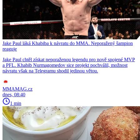
Jake Paul láká Khabiba k návratu do MMA. Neporažený šampion
reaguje
Jake Paul chtěl získat neporaženou legendu pro nově spojené MVP
a PFL. Khabib Nurmagomedov sice projekt pochválil, možnost
návratu však na Telegramu shodil jedinou větou.
MMAMAG.cz
dnes, 08:40
1 min