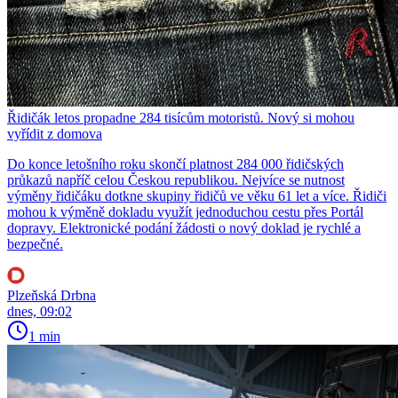
Řidičák letos propadne 284 tisícům motoristů. Nový si mohou
vyřídit z domova
Do konce letošního roku skončí platnost 284 000 řidičských
průkazů napříč celou Českou republikou. Nejvíce se nutnost
výměny řidičáku dotkne skupiny řidičů ve věku 61 let a více. Řidiči
mohou k výměně dokladu využít jednoduchou cestu přes Portál
dopravy. Elektronické podání žádosti o nový doklad je rychlé a
bezpečné.
Plzeňská Drbna
dnes, 09:02
1 min