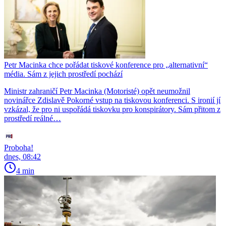
Petr Macinka chce pořádat tiskové konference pro „alternativní“
média. Sám z jejich prostředí pochází
Ministr zahraničí Petr Macinka (Motoristé) opět neumožnil
novinářce Zdislavě Pokorné vstup na tiskovou konferenci. S ironií jí
vzkázal, že pro ni uspořádá tiskovku pro konspirátory. Sám přitom z
prostředí reálné…
Proboha!
dnes, 08:42
4 min