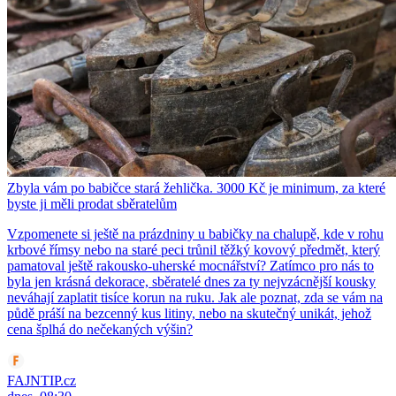
Zbyla vám po babičce stará žehlička. 3000 Kč je minimum, za které
byste ji měli prodat sběratelům
Vzpomenete si ještě na prázdniny u babičky na chalupě, kde v rohu
krbové římsy nebo na staré peci trůnil těžký kovový předmět, který
pamatoval ještě rakousko-uherské mocnářství? Zatímco pro nás to
byla jen krásná dekorace, sběratelé dnes za ty nejvzácnější kousky
neváhají zaplatit tisíce korun na ruku. Jak ale poznat, zda se vám na
půdě práší na bezcenný kus litiny, nebo na skutečný unikát, jehož
cena šplhá do nečekaných výšin?
FAJNTIP.cz