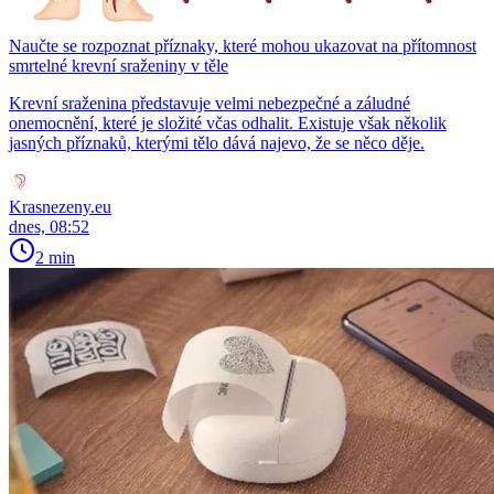
Naučte se rozpoznat příznaky, které mohou ukazovat na přítomnost
smrtelné krevní sraženiny v těle
Krevní sraženina představuje velmi nebezpečné a záludné
onemocnění, které je složité včas odhalit. Existuje však několik
jasných příznaků, kterými tělo dává najevo, že se něco děje.
Krasnezeny.eu
dnes, 08:52
2 min