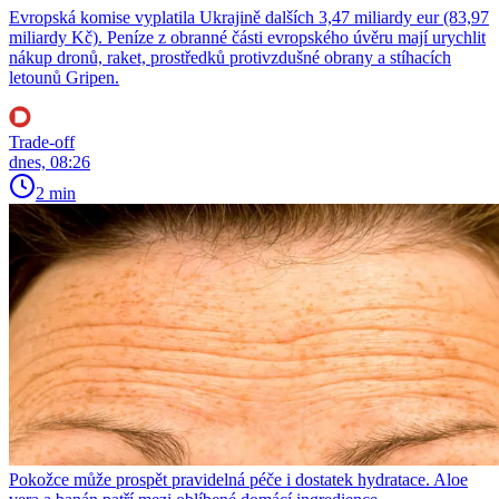
Evropská komise vyplatila Ukrajině dalších 3,47 miliardy eur (83,97
miliardy Kč). Peníze z obranné části evropského úvěru mají urychlit
nákup dronů, raket, prostředků protivzdušné obrany a stíhacích
letounů Gripen.
Trade-off
dnes, 08:26
2 min
Pokožce může prospět pravidelná péče i dostatek hydratace. Aloe