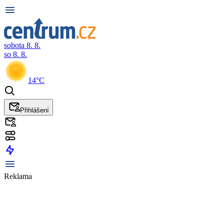
sobota 8. 8.
so 8. 8.
14°C
Přihlášení
Reklama