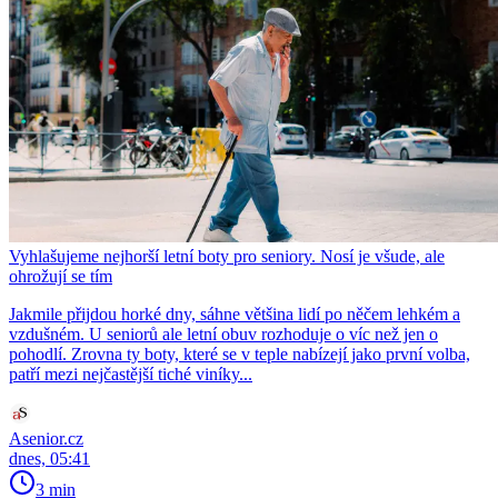
Vyhlašujeme nejhorší letní boty pro seniory. Nosí je všude, ale
ohrožují se tím
Jakmile přijdou horké dny, sáhne většina lidí po něčem lehkém a
vzdušném. U seniorů ale letní obuv rozhoduje o víc než jen o
pohodlí. Zrovna ty boty, které se v teple nabízejí jako první volba,
patří mezi nejčastější tiché viníky...
Asenior.cz
dnes, 05:41
3 min