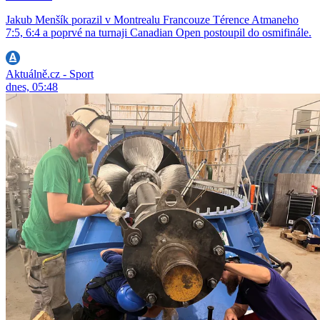
Jakub Menšík porazil v Montrealu Francouze Térence Atmaneho
7:5, 6:4 a poprvé na turnaji Canadian Open postoupil do osmifinále.
Aktuálně.cz - Sport
dnes, 05:48