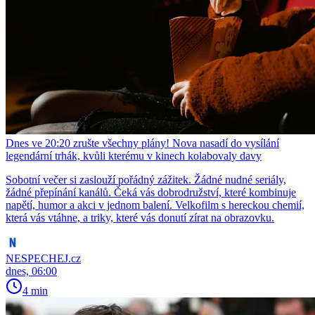
Dnes ve 20:20 zrušte všechny plány! Nova nasadí do vysílání
legendární trhák, kvůli kterému v kinech kolabovaly davy
Sobotní večer si zaslouží pořádný zážitek. Žádné nudné seriály,
žádné přepínání kanálů. Čeká vás dobrodružství, které kombinuje
napětí, humor a akci v jednom balení. Velkofilm s hereckou chemií,
která vás vtáhne, a triky, které vás donutí zírat na obrazovku.
NESPECHEJ.cz
dnes, 06:00
4 min