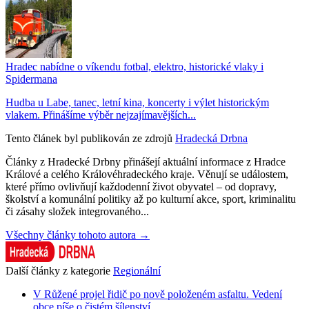
Hradec nabídne o víkendu fotbal, elektro, historické vlaky i
Spidermana
Hudba u Labe, tanec, letní kina, koncerty i výlet historickým
vlakem. Přinášíme výběr nejzajímavějších...
Tento článek byl publikován ze zdrojů
Hradecká Drbna
Články z Hradecké Drbny přinášejí aktuální informace z Hradce
Králové a celého Královéhradeckého kraje. Věnují se událostem,
které přímo ovlivňují každodenní život obyvatel – od dopravy,
školství a komunální politiky až po kulturní akce, sport, kriminalitu
či zásahy složek integrovaného...
Všechny články tohoto autora →
Další články z kategorie
Regionální
V Růžené projel řidič po nově položeném asfaltu. Vedení
obce píše o čistém šílenství