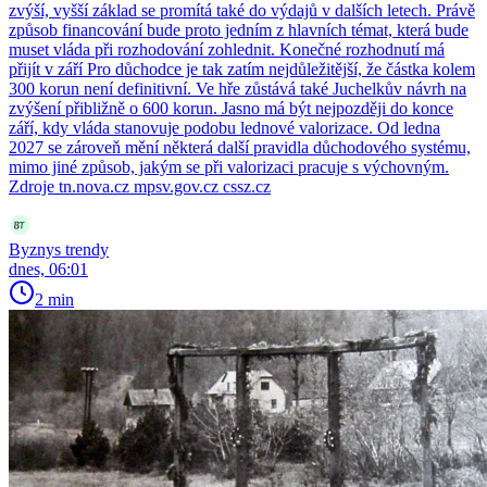
zvýší, vyšší základ se promítá také do výdajů v dalších letech. Právě
způsob financování bude proto jedním z hlavních témat, která bude
muset vláda při rozhodování zohlednit. Konečné rozhodnutí má
přijít v září Pro důchodce je tak zatím nejdůležitější, že částka kolem
300 korun není definitivní. Ve hře zůstává také Juchelkův návrh na
zvýšení přibližně o 600 korun. Jasno má být nejpozději do konce
září, kdy vláda stanovuje podobu lednové valorizace. Od ledna
2027 se zároveň mění některá další pravidla důchodového systému,
mimo jiné způsob, jakým se při valorizaci pracuje s výchovným.
Zdroje tn.nova.cz mpsv.gov.cz cssz.cz
Byznys trendy
dnes, 06:01
2 min