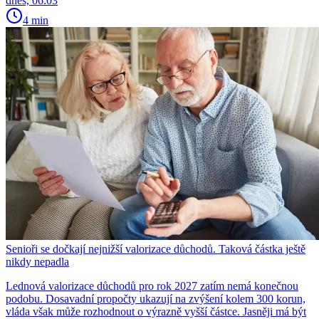
dnes, 06:03
4 min
Senioři se dočkají nejnižší valorizace důchodů. Taková částka ještě
nikdy nepadla
Lednová valorizace důchodů pro rok 2027 zatím nemá konečnou
podobu. Dosavadní propočty ukazují na zvýšení kolem 300 korun,
vláda však může rozhodnout o výrazně vyšší částce. Jasněji má být