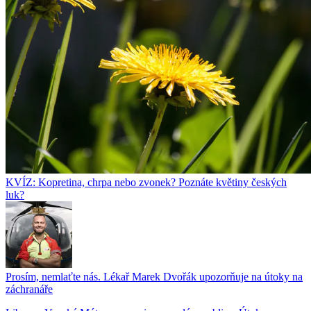
KVÍZ: Kopretina, chrpa nebo zvonek? Poznáte květiny českých
luk?
Prosím, nemlaťte nás. Lékař Marek Dvořák upozorňuje na útoky na
záchranáře