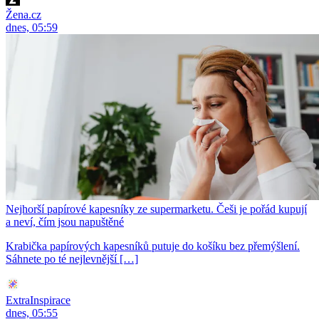
Žena.cz
dnes, 05:59
Nejhorší papírové kapesníky ze supermarketu. Češi je pořád kupují
a neví, čím jsou napuštěné
Krabička papírových kapesníků putuje do košíku bez přemýšlení.
Sáhnete po té nejlevnější […]
ExtraInspirace
dnes, 05:55