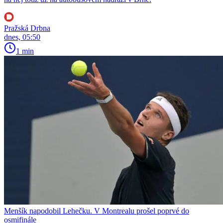
Pražská Drbna
dnes, 05:50
1 min
Menšík napodobil Lehečku. V Montrealu prošel poprvé do
osmifinále