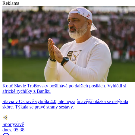
Reklama
Kouč Slavie Trpišovský pošilhává po dalších posilách. Vyhlédl si
africké rychlíky z Baníku
Slavia v Ostravě vyhrála 4:0, ale nejzajímavější otázka se netýkala
skóre. Týkala se pravé strany sestavy.
SportyŽivě
dnes, 05:38