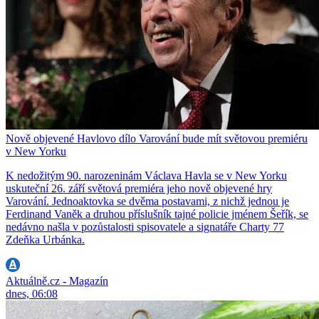
Nově objevené Havlovo dílo Varování bude mít světovou premiéru
v New Yorku
K nedožitým 90. narozeninám Václava Havla se v New Yorku
uskuteční 26. září světová premiéra jeho nově objevené hry
Varování. Jednoaktovka se dvěma postavami, z nichž jednou je
Ferdinand Vaněk a druhou příslušník tajné policie jménem Šeřík, se
nedávno našla v pozůstalosti spisovatele a signatáře Charty 77
Zdeňka Urbánka.
Aktuálně.cz - Magazín
dnes, 06:08