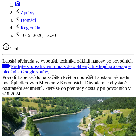
Zprávy
Domácí
Regionální
10. 5. 2026, 13:30
1 min
Labská přehrada se vypouští, technika odklidí nánosy po povodních
Přidejte si obsah Centrum.cz do oblíbených zdrojů pro Google
hledání a Google zprávy
Povodí Labe začalo na začátku května upouštět Labskou přehradu
pod Špindlerovým Mlýnem v Krkonoších. Důvodem je chystané
odstranění sedimentů, které se do přehrady dostaly při povodních v
září 2024.