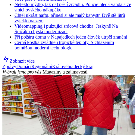
Neteklo mýdlo, tak dal pěstí zrcadlu. Policie hledá vandala ze
smíchovského nákupáku
Chtěl ukrást naftu, přinesl si ale malý kanystr. Dvě stě litrů
vyteklo na zem
Videomapping i pulzující srdcová chodba. Jeskyně Na
Špičáku chystá modernizaci
Při požáru domu v Napajedlech jeden člověk utrpěl zranění
Černá kostka zvládne i tropické teploty. S chlazením
pomůžou moderní technologie
Zobrazit více
Zprávy
Domácí
Regionální
Králověhradecký kraj
Vybrali jsme pro vás
Magazíny a zajímavosti