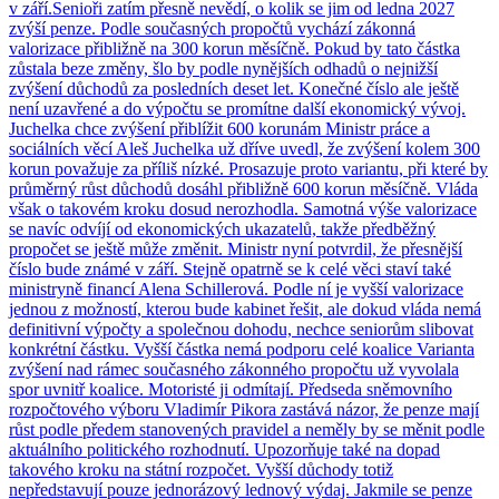
v září.Senioři zatím přesně nevědí, o kolik se jim od ledna 2027
zvýší penze. Podle současných propočtů vychází zákonná
valorizace přibližně na 300 korun měsíčně. Pokud by tato částka
zůstala beze změny, šlo by podle nynějších odhadů o nejnižší
zvýšení důchodů za posledních deset let. Konečné číslo ale ještě
není uzavřené a do výpočtu se promítne další ekonomický vývoj.
Juchelka chce zvýšení přiblížit 600 korunám Ministr práce a
sociálních věcí Aleš Juchelka už dříve uvedl, že zvýšení kolem 300
korun považuje za příliš nízké. Prosazuje proto variantu, při které by
průměrný růst důchodů dosáhl přibližně 600 korun měsíčně. Vláda
však o takovém kroku dosud nerozhodla. Samotná výše valorizace
se navíc odvíjí od ekonomických ukazatelů, takže předběžný
propočet se ještě může změnit. Ministr nyní potvrdil, že přesnější
číslo bude známé v září. Stejně opatrně se k celé věci staví také
ministryně financí Alena Schillerová. Podle ní je vyšší valorizace
jednou z možností, kterou bude kabinet řešit, ale dokud vláda nemá
definitivní výpočty a společnou dohodu, nechce seniorům slibovat
konkrétní částku. Vyšší částka nemá podporu celé koalice Varianta
zvýšení nad rámec současného zákonného propočtu už vyvolala
spor uvnitř koalice. Motoristé ji odmítají. Předseda sněmovního
rozpočtového výboru Vladimír Pikora zastává názor, že penze mají
růst podle předem stanovených pravidel a neměly by se měnit podle
aktuálního politického rozhodnutí. Upozorňuje také na dopad
takového kroku na státní rozpočet. Vyšší důchody totiž
nepředstavují pouze jednorázový lednový výdaj. Jakmile se penze