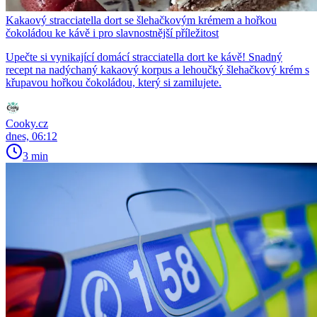
Kakaový stracciatella dort se šlehačkovým krémem a hořkou
čokoládou ke kávě i pro slavnostnější příležitost
Upečte si vynikající domácí stracciatella dort ke kávě! Snadný
recept na nadýchaný kakaový korpus a lehoučký šlehačkový krém s
křupavou hořkou čokoládou, který si zamilujete.
Cooky.cz
dnes, 06:12
3 min