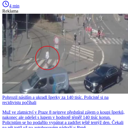
4 min
Reklama
Pohrozil násilím a ukradl šperky za 140 tisíc. Policisté si na
recidivistu počíhali
Muž ve zlatnictví v Praze 8 nejprve předstíral zájem o koupi šperků,
nakonec ale odešel s lupem v hodnotě téměř 140 tisíc korun.
Policistům se ho podařilo vypátrat a zadržet ještě tentýž den. Čekali
na něj totiž už na autobusovém nádraží v Brně.