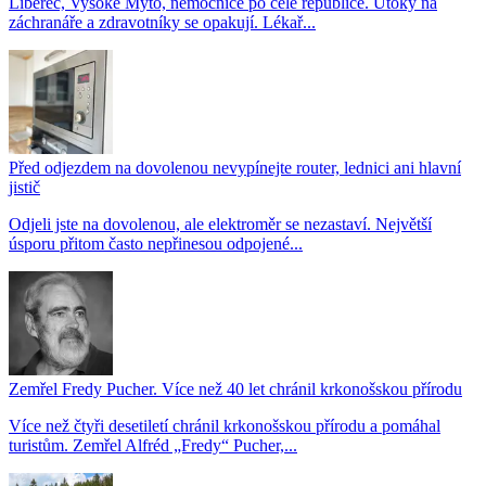
Liberec, Vysoké Mýto, nemocnice po celé republice. Útoky na
záchranáře a zdravotníky se opakují. Lékař...
Před odjezdem na dovolenou nevypínejte router, lednici ani hlavní
jistič
Odjeli jste na dovolenou, ale elektroměr se nezastaví. Největší
úsporu přitom často nepřinesou odpojené...
Zemřel Fredy Pucher. Více než 40 let chránil krkonošskou přírodu
Více než čtyři desetiletí chránil krkonošskou přírodu a pomáhal
turistům. Zemřel Alfréd „Fredy“ Pucher,...