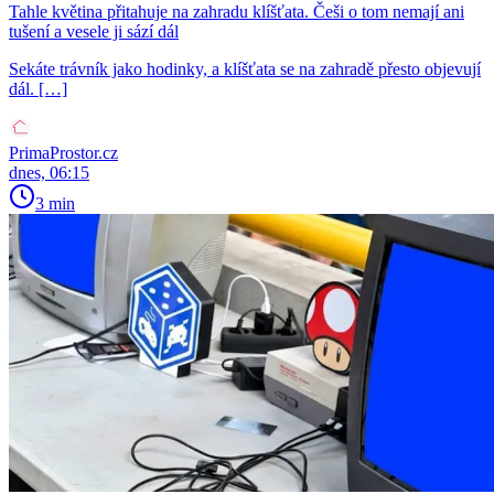
Tahle květina přitahuje na zahradu klíšťata. Češi o tom nemají ani
tušení a vesele ji sází dál
Sekáte trávník jako hodinky, a klíšťata se na zahradě přesto objevují
dál. […]
PrimaProstor.cz
dnes, 06:15
3 min