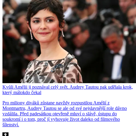
Kvůli Amélii ji poznával celý svět. Audrey Tautou pak udělala krok,
který málokdo čekal
Pro miliony diváků zůstane navždy rozpustilou Amélií z
Montmartru, Audrey Tautou se ale od své nejslavnější role dávno
vzdálila. Před padesátkou otevřeně mluví o slávě, ústupu do
soukromí i o tom, proč jí vyhovuje život daleko od filmového
šílenství.