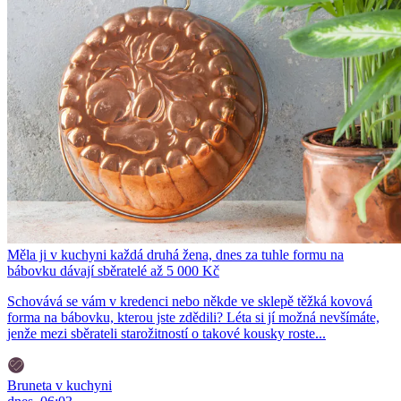
Měla ji v kuchyni každá druhá žena, dnes za tuhle formu na
bábovku dávají sběratelé až 5 000 Kč
Schovává se vám v kredenci nebo někde ve sklepě těžká kovová
forma na bábovku, kterou jste zdědili? Léta si jí možná nevšímáte,
jenže mezi sběrateli starožitností o takové kousky roste...
Bruneta v kuchyni