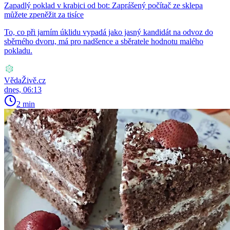
Zapadlý poklad v krabici od bot: Zaprášený počítač ze sklepa
můžete zpeněžit za tisíce
To, co při jarním úklidu vypadá jako jasný kandidát na odvoz do
sběrného dvoru, má pro nadšence a sběratele hodnotu malého
pokladu.
VědaŽivě.cz
dnes, 06:13
2 min