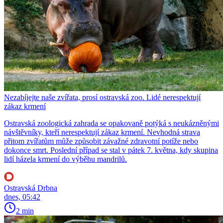
Nezabíjejte naše zvířata, prosí ostravská zoo. Lidé nerespektují
zákaz krmení
Ostravská zoologická zahrada se opakovaně potýká s neukázněnými
návštěvníky, kteří nerespektují zákaz krmení. Nevhodná strava
přitom zvířatům může způsobit závažné zdravotní potíže nebo
dokonce smrt. Poslední případ se stal v pátek 7. května, kdy skupina
lidí házela krmení do výběhu mandrilů.
Ostravská Drbna
dnes, 05:42
2 min