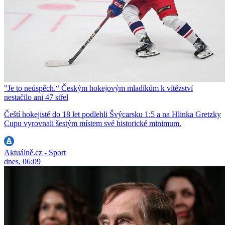
"Je to neúspěch.“ Českým hokejovým mladíkům k vítězství
nestačilo ani 47 střel
Čeští hokejisté do 18 let podlehli Švýcarsku 1:5 a na Hlinka Gretzky
Cupu vyrovnali šestým místem své historické minimum.
Aktuálně.cz - Sport
dnes, 06:09