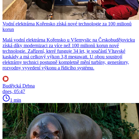
Vodní elektrárna Kořensko získá nové technologie za 100 milionů
korun
Malá vodní elektrárna Kořensko u Všemyslic na Českobudějovicku
získá díky modernizaci za více než 100 milionů korun nové
technologie. Zařízení, které funguje 34 let, je součástí Vltavské
kaskády a má celkový výkon 3,8 megawatt. U obou soustrojí
elektrárny technici postupně kompletně mění turbíny, generátory,
rozvodny vyvedení výkonu a řídicího systému.
Budějcká Drbna
dnes, 05:47
1 min