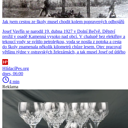
Jak jsem cestou ze školy musel chodit kolem popravených odbojářů
Josef Vavřín se narodil 19. dubna 1927 v Dolní Bečvě. Dětství
prožil v osadě Kamenná vysoko nad obcí. V chalupě bez elektřiny a
tekoucí vody se svítilo petrolejkou, voda se nosila z potoka a cesta
do školy znamenala několik kilometrů chůze lesem. Otec pracoval
většinu týdne v ostravských železárnách, a tak musel Josef od útlého
HlídacíPes.org
dnes, 06:00
4 min
Reklama