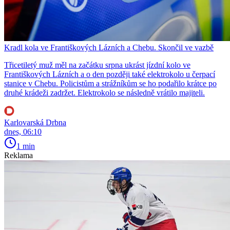
Kradl kola ve Františkových Lázních a Chebu. Skončil ve vazbě
Třicetiletý muž měl na začátku srpna ukrást jízdní kolo ve
Františkových Lázních a o den později také elektrokolo u čerpací
stanice v Chebu. Policistům a strážníkům se ho podařilo krátce po
druhé krádeži zadržet. Elektrokolo se následně vrátilo majiteli.
Karlovarská Drbna
dnes, 06:10
1 min
Reklama