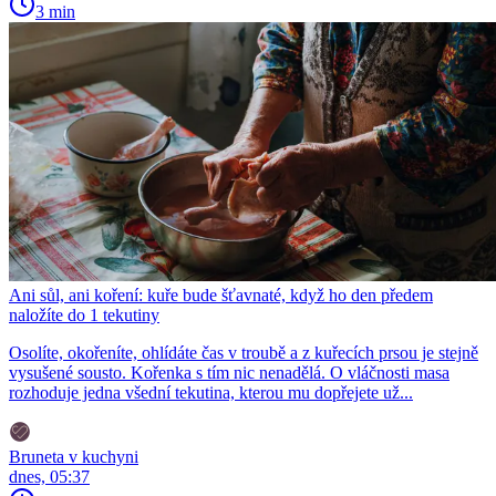
3 min
Ani sůl, ani koření: kuře bude šťavnaté, když ho den předem
naložíte do 1 tekutiny
Osolíte, okořeníte, ohlídáte čas v troubě a z kuřecích prsou je stejně
vysušené sousto. Kořenka s tím nic nenadělá. O vláčnosti masa
rozhoduje jedna všední tekutina, kterou mu dopřejete už...
Bruneta v kuchyni
dnes, 05:37