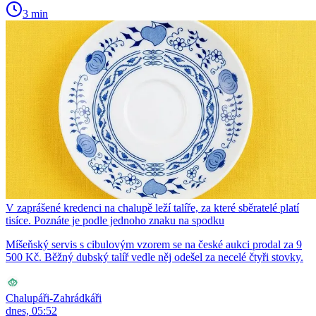
3 min
V zaprášené kredenci na chalupě leží talíře, za které sběratelé platí
tisíce. Poznáte je podle jednoho znaku na spodku
Míšeňský servis s cibulovým vzorem se na české aukci prodal za 9
500 Kč. Běžný dubský talíř vedle něj odešel za necelé čtyři stovky.
Chalupáři-Zahrádkáři
dnes, 05:52