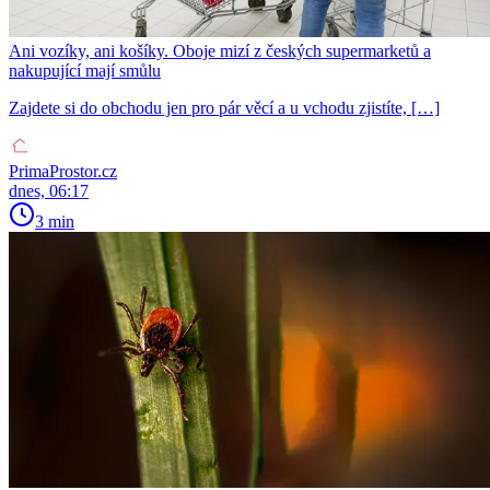
Ani vozíky, ani košíky. Oboje mizí z českých supermarketů a
nakupující mají smůlu
Zajdete si do obchodu jen pro pár věcí a u vchodu zjistíte, […]
PrimaProstor.cz
dnes, 06:17
3 min