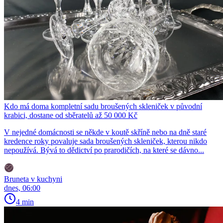
Kdo má doma kompletní sadu broušených skleniček v původní
krabici, dostane od sběratelů až 50 000 Kč
V nejedné domácnosti se někde v koutě skříně nebo na dně staré
kredence roky povaluje sada broušených skleniček, kterou nikdo
nepoužívá. Bývá to dědictví po prarodičích, na které se dávno...
Bruneta v kuchyni
dnes, 06:00
4 min