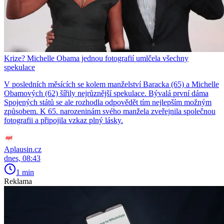
Krize? Michelle Obama jednou fotografií umlčela všechny
spekulace
V posledních měsících se kolem manželství Baracka (65) a Michelle
Obamových (62) šířily nejrůznější spekulace. Bývalá první dáma
Spojených států se ale rozhodla odpovědět tím nejlepším možným
způsobem. K 65. narozeninám svého manžela zveřejnila společnou
fotografii a připojila vzkaz plný lásky.
Aplausin.cz
dnes, 08:43
1 min
Reklama