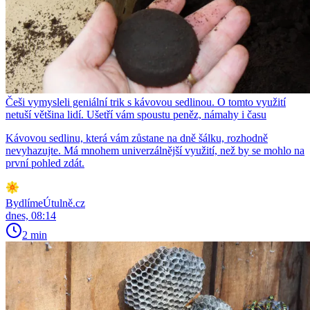
Češi vymysleli geniální trik s kávovou sedlinou. O tomto využití
netuší většina lidí. Ušetří vám spoustu peněz, námahy i času
Kávovou sedlinu, která vám zůstane na dně šálku, rozhodně
nevyhazujte. Má mnohem univerzálnější využití, než by se mohlo na
první pohled zdát.
BydlímeÚtulně.cz
dnes, 08:14
2 min