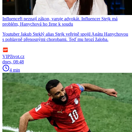
Influenceři neznají zákon, varuje advokát. Influencer Stejk má
problém, Hanychová ho žene k soudu
Youtuber Jakub Steklý alias Stejk veřejně spojil Agátu Hanychovou
s pohlavně přenosnými chorobami. Teď mu hrozí žaloba.
VIPživot.cz
dnes, 08:48
4 min