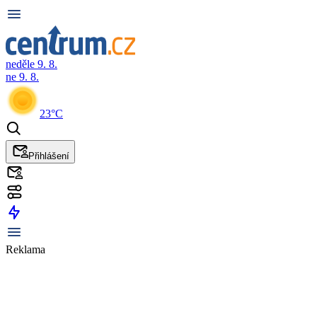
neděle 9. 8.
ne 9. 8.
23°C
Přihlášení
Reklama