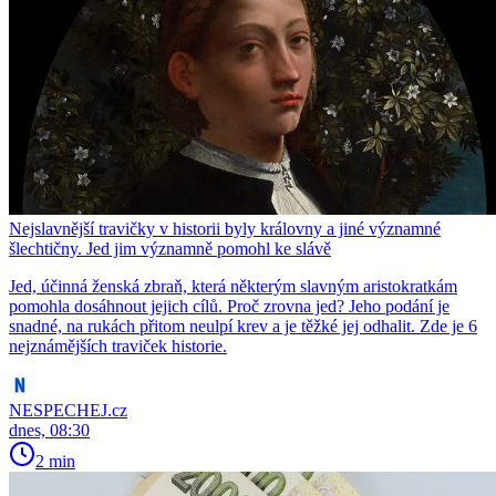
Nejslavnější travičky v historii byly královny a jiné významné
šlechtičny. Jed jim významně pomohl ke slávě
Jed, účinná ženská zbraň, která některým slavným aristokratkám
pomohla dosáhnout jejich cílů. Proč zrovna jed? Jeho podání je
snadné, na rukách přitom neulpí krev a je těžké jej odhalit. Zde je 6
nejznámějších traviček historie.
NESPECHEJ.cz
dnes, 08:30
2 min