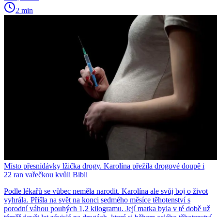
2 min
Místo přesnídávky lžička drogy. Karolína přežila drogové doupě i
22 ran vařečkou kvůli Bibli
Podle lékařů se vůbec neměla narodit. Karolína ale svůj boj o život
vyhrála. Přišla na svět na konci sedmého měsíce těhotenství s
porodní váhou pouhých 1,2 kilogramu. Její matka byla v té době už