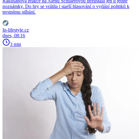
Rakušanova reakce na Alenu Schillerovou nezůstala jen u jedné
poznámky. Do hry se vrátila i starší hlasování o vydání politiků k
trestnímu stíhání.
In-lifestyle.cz
dnes, 08:16
3 min