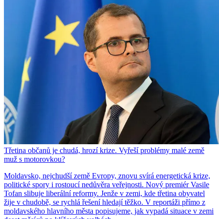
Třetina občanů je chudá, hrozí krize. Vyřeší problémy malé země
muž s motorovkou?
Moldavsko, nejchudší země Evropy, znovu svírá energetická krize,
politické spory i rostoucí nedůvěra veřejnosti. Nový premiér Vasile
Tofan slibuje liberální reformy. Jenže v zemi, kde třetina obyvatel
žije v chudobě, se rychlá řešení hledají těžko. V reportáži přímo z
moldavského hlavního města popisujeme, jak vypadá situace v zemi