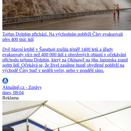
Tajfun Dolphin přichází. Na východním pobřeží Číny evakuovali
přes 400 tisíc lidí
Dvě hlavní letiště v Šanghaji zrušila téměř 1400 letů a úřady
evakuovaly více než 400 000 lidí z ohrožených oblastí v očekávání
příchodu tajfunu Dolphin, který na Okinawě na jihu Japonska zranil
sedm lidí. Očekává se, že živel zasáhne hustě obydlené pobřeží na
východě Číny buď v neděli večer, nebo v pondělí ráno.
Aktuálně.cz - Zprávy
dnes, 08:04
Reklama