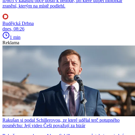
II/603 v katastru obce došlo k nehodě, při které utrpěl motorkář
zranění, kterým na místě podlehl.
Budějcká Drbna
dnes, 08:26
1 min
Reklama
Rakušan si podal Schillerovou, ze které udělal terč potupného
posměchu: Její video Češi považují za bizár