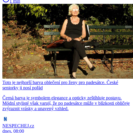
1 min
Toto je nejhorší barva oblečení pro ženy pro padesátce. České
seniorky ji nosí pořád
Černá barva je symbolem elegance a opticky zeštíhluje postavu.
Módní stylisté však varují, že po padesátce může v blízkosti obličeje
zvýraznit vrásky a unavený vzhled.
NESPECHEJ.cz
dnes, 08:00