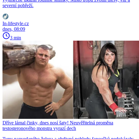
severní pobřeží.
In-lifestyle.cz
dnes, 08:09
3 min
Dříve lámal činky, dnes nosí šaty! Neuvěřitelná proměna
testosteronového monstra vyrazí dech
Tuny nazvedaného železa a obdivné pohledy fanoušků nedokázaly