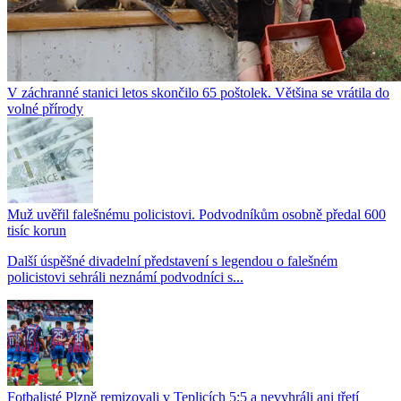
V záchranné stanici letos skončilo 65 poštolek. Většina se vrátila do
volné přírody
Muž uvěřil falešnému policistovi. Podvodníkům osobně předal 600
tisíc korun
Další úspěšné divadelní představení s legendou o falešném
policistovi sehráli neznámí podvodníci s...
Fotbalisté Plzně remizovali v Teplicích 5:5 a nevyhráli ani třetí