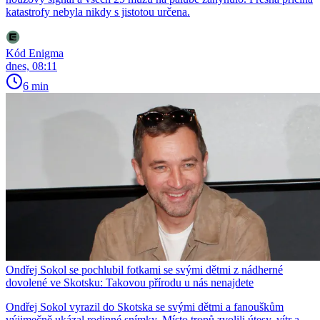
katastrofy nebyla nikdy s jistotou určena.
Kód Enigma
dnes, 08:11
6 min
Ondřej Sokol se pochlubil fotkami se svými dětmi z nádherné
dovolené ve Skotsku: Takovou přírodu u nás nenajdete
Ondřej Sokol vyrazil do Skotska se svými dětmi a fanouškům
výjimečně ukázal rodinné snímky. Místo tropů zvolili útesy, vítr a