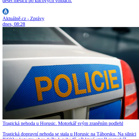
deset měsíců po klíčových volbách.
Aktuálně.cz - Zprávy
dnes, 08:28
Tragická nehoda u Horusic. Motorkář svým zraněním podlehl
Tragická dopravní nehoda se stala u Horusic na Táborsku. Na silnici