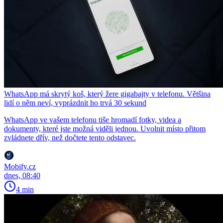
WhatsApp má skrytý koš, který žere gigabajty v telefonu. Většina
lidí o něm neví, vyprázdnit ho trvá 30 sekund
WhatsApp ve vašem telefonu tiše hromadí fotky, videa a
dokumenty, které jste možná viděli jednou. Uvolnit místo přitom
zvládnete dřív, než dočtete tento odstavec.
Mobify.cz
dnes, 08:40
4 min