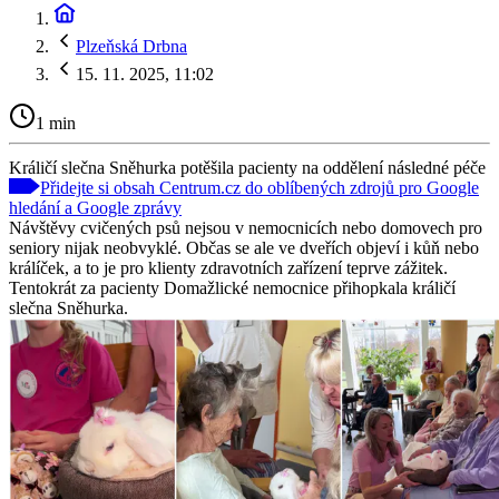
Plzeňská Drbna
15. 11. 2025, 11:02
1 min
Králičí slečna Sněhurka potěšila pacienty na oddělení následné péče
Přidejte si obsah Centrum.cz do oblíbených zdrojů pro Google
hledání a Google zprávy
Návštěvy cvičených psů nejsou v nemocnicích nebo domovech pro
seniory nijak neobvyklé. Občas se ale ve dveřích objeví i kůň nebo
králíček, a to je pro klienty zdravotních zařízení teprve zážitek.
Tentokrát za pacienty Domažlické nemocnice přihopkala králičí
slečna Sněhurka.