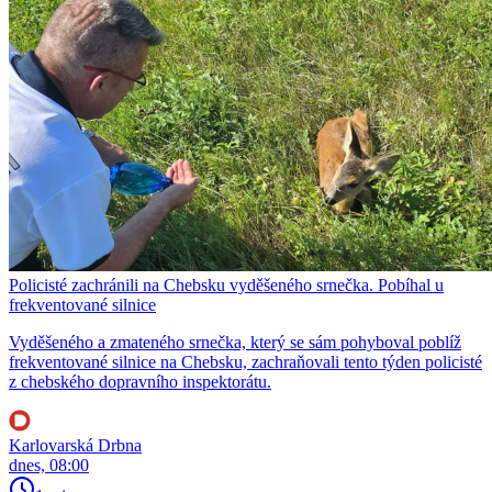
Policisté zachránili na Chebsku vyděšeného srnečka. Pobíhal u
frekventované silnice
Vyděšeného a zmateného srnečka, který se sám pohyboval poblíž
frekventované silnice na Chebsku, zachraňovali tento týden policisté
z chebského dopravního inspektorátu.
Karlovarská Drbna
dnes, 08:00