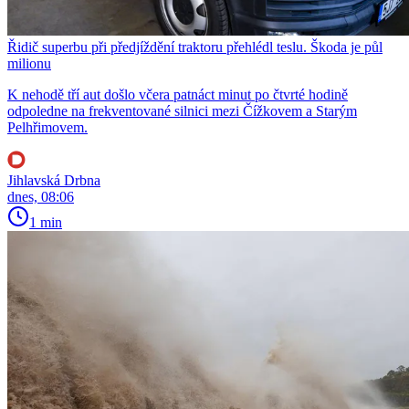
Řidič superbu při předjíždění traktoru přehlédl teslu. Škoda je půl
milionu
K nehodě tří aut došlo včera patnáct minut po čtvrté hodině
odpoledne na frekventované silnici mezi Čížkovem a Starým
Pelhřimovem.
Jihlavská Drbna
dnes, 08:06
1 min