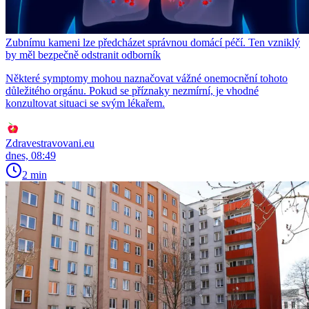
Zubnímu kameni lze předcházet správnou domácí péčí. Ten vzniklý
by měl bezpečně odstranit odborník
Některé symptomy mohou naznačovat vážné onemocnění tohoto
důležitého orgánu. Pokud se příznaky nezmírní, je vhodné
konzultovat situaci se svým lékařem.
Zdravestravovani.eu
dnes, 08:49
2 min