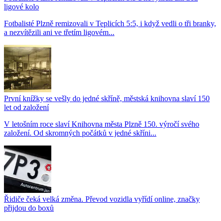
ligové kolo
Fotbalisté Plzně remizovali v Teplicích 5:5, i když vedli o tři branky,
a nezvítězili ani ve třetím ligovém...
První knížky se vešly do jedné skříně, městská knihovna slaví 150
let od založení
V letošním roce slaví Knihovna města Plzně 150. výročí svého
založení. Od skromných počátků v jedné skříni...
Řidiče čeká velká změna. Převod vozidla vyřídí online, značky
přijdou do boxů