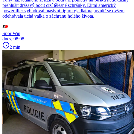
přehlušit drásavý pocit cizí tělesné schránky. Elitní americký
powerlifter vybudoval masivní figuru gladiátora, uvnitř se ovšem
odehrávala tichá válka o záchranu holého života.
SportWin
dnes, 08:08
2 min