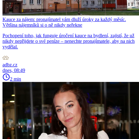
Kauce za nájem: pronajímatel vám dluží úroky za každý měsíc.
Většina nájemníků si o ně nikdy neřekne
Pochopení toho, jak funguje úročení kauce na bydlení, zajistí, že už
nikdy nepřijdete o své peníze – nenechte pronajímatele, aby na nich
vydělal.
adbz.cz
dnes, 08:49
2 min