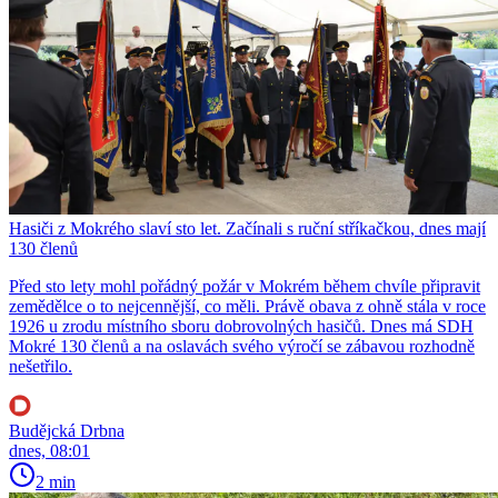
Hasiči z Mokrého slaví sto let. Začínali s ruční stříkačkou, dnes mají
130 členů
Před sto lety mohl pořádný požár v Mokrém během chvíle připravit
zemědělce o to nejcennější, co měli. Právě obava z ohně stála v roce
1926 u zrodu místního sboru dobrovolných hasičů. Dnes má SDH
Mokré 130 členů a na oslavách svého výročí se zábavou rozhodně
nešetřilo.
Budějcká Drbna
dnes, 08:01
2 min