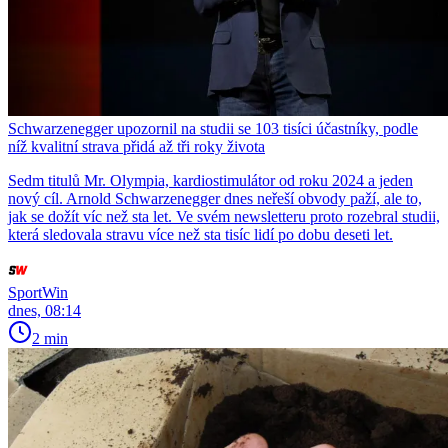
Schwarzenegger upozornil na studii se 103 tisíci účastníky, podle
níž kvalitní strava přidá až tři roky života
Sedm titulů Mr. Olympia, kardiostimulátor od roku 2024 a jeden
nový cíl. Arnold Schwarzenegger dnes neřeší obvody paží, ale to,
jak se dožít víc než sta let. Ve svém newsletteru proto rozebral studii,
která sledovala stravu více než sta tisíc lidí po dobu deseti let.
SportWin
dnes, 08:14
2 min