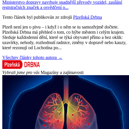
Ministerstvo dopravy navrhuje snadnější převody vozidel, zasílání
registračních značek a osvědčení o...
Tento článek byl publikován ze zdrojů
Plzeňská Drbna
Plzeň není jen o pivu – i když i o něm se tu samozřejmě dočtete.
Plzeňská Drbna má přehled o tom, co hýbe městem i celým krajem.
Sleduje každodenní dění, které se týká obyvatel přímo a bez oklik:
uzavírky, nehody, rozhodnutí radnice, změny v dopravě nebo kauzy,
které rezonují od Lochotína po...
Všechny články tohoto autora →
Vybrali jsme pro vás
Magazíny a zajímavosti