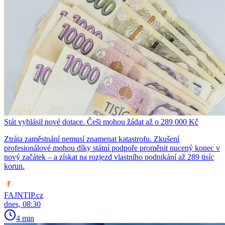
Stát vyhlásil nové dotace. Češi mohou žádat až o 289 000 Kč
Ztráta zaměstnání nemusí znamenat katastrofu. Zkušení
profesionálové mohou díky státní podpoře proměnit nucený konec v
nový začátek – a získat na rozjezd vlastního podnikání až 289 tisíc
korun.
FAJNTIP.cz
dnes, 08:30
4 min