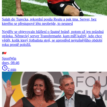
Salah do Turecka, rekordní posila Realu a pak tma. Server, bez
kterého se přestupové léto neobejde, to neunesl
Nejdřív se objevovalo hlášení o špatné bráně, potom už jen prázdná
stránka. Německý server Transfermarkt, kam míří každý, kdo chce
vědět, kolik který fotbalista stojí, se uprostřed nejrušnějšího období
roku prostě položil.
SportWin
dnes, 08:46
2 min