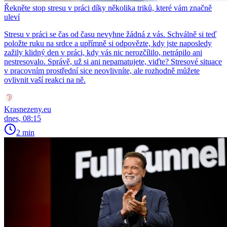
Řekněte stop stresu v práci díky několika triků, které vám značně
uleví
Stresu v práci se čas od času nevyhne žádná z vás. Schválně si teď
položte ruku na srdce a upřímně si odpovězte, kdy jste naposledy
zažily klidný den v práci, kdy vás nic nerozčílilo, netrápilo ani
nestresovalo. Správě, už si ani nepamatujete, viďte? Stresové situace
v pracovním prostřední sice neovlivníte, ale rozhodně můžete
ovlivnit vaší reakci na ně.
Krasnezeny.eu
dnes, 08:15
2 min