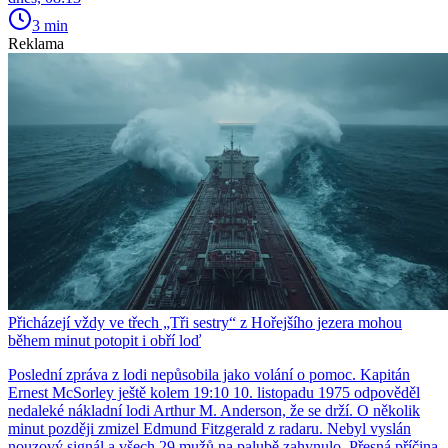
3 min
Reklama
Přicházejí vždy ve třech „Tři sestry“ z Hořejšího jezera mohou
během minut potopit i obří loď
Poslední zpráva z lodi nepůsobila jako volání o pomoc. Kapitán
Ernest McSorley ještě kolem 19:10 10. listopadu 1975 odpověděl
nedaleké nákladní lodi Arthur M. Anderson, že se drží. O několik
minut později zmizel Edmund Fitzgerald z radaru. Nebyl vyslán
nouzový signál a všech 29 mužů na palubě zahynulo. Přesná příčina