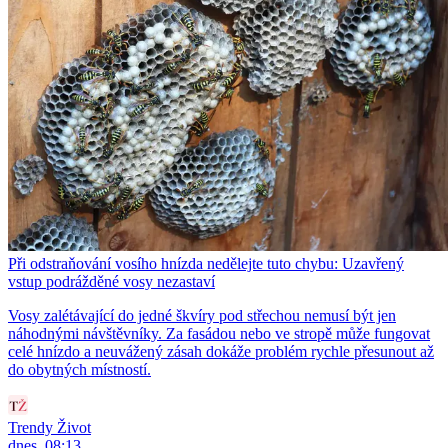
Při odstraňování vosího hnízda nedělejte tuto chybu: Uzavřený
vstup podrážděné vosy nezastaví
Vosy zalétávající do jedné škvíry pod střechou nemusí být jen
náhodnými návštěvníky. Za fasádou nebo ve stropě může fungovat
celé hnízdo a neuvážený zásah dokáže problém rychle přesunout až
do obytných místností.
Trendy Život
dnes, 08:13