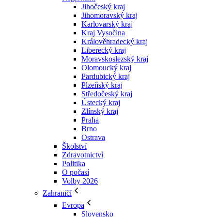
Jihočeský kraj
Jihomoravský kraj
Karlovarský kraj
Kraj Vysočina
Králověhradecký kraj
Liberecký kraj
Moravskoslezský kraj
Olomoucký kraj
Pardubický kraj
Plzeňský kraj
Středočeský kraj
Ústecký kraj
Zlínský kraj
Praha
Brno
Ostrava
Školství
Zdravotnictví
Politika
O počasí
Volby 2026
Zahraničí
Evropa
Slovensko