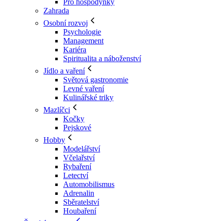
Pro hospodyňky
Zahrada
Osobní rozvoj
Psychologie
Management
Kariéra
Spiritualita a náboženství
Jídlo a vaření
Světová gastronomie
Levné vaření
Kulinářské triky
Mazlíčci
Kočky
Pejskové
Hobby
Modelářství
Včelařství
Rybaření
Letectví
Automobilismus
Adrenalin
Sběratelství
Houbaření