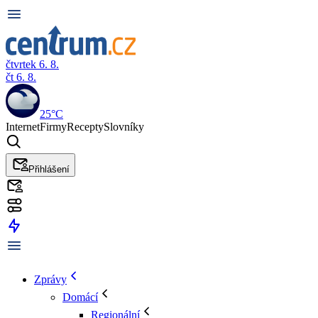
čtvrtek 6. 8.
čt 6. 8.
25°C
Internet
Firmy
Recepty
Slovníky
Přihlášení
Zprávy
Domácí
Regionální