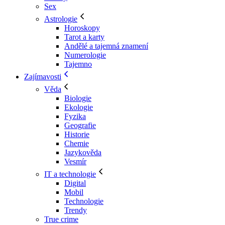
Sex
Astrologie
Horoskopy
Tarot a karty
Andělé a tajemná znamení
Numerologie
Tajemno
Zajímavosti
Věda
Biologie
Ekologie
Fyzika
Geografie
Historie
Chemie
Jazykověda
Vesmír
IT a technologie
Digital
Mobil
Technologie
Trendy
True crime