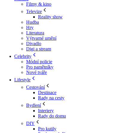
Filmy & kino
Televize
Reality show
Hudba
Hry
Literatura
Výtvarné umění
Divadlo
Digi a stream
Celebrity
Módní policie
Pro pamětníky
Nové tváře
Lifestyle
Cestování
Destinace
Rady na cesty
Bydlení
Interiery
Rady do domu
DIY
Pro kutily