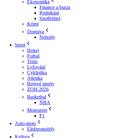
Ekonomika
Finance a burza
Podnikání
Spotřebitel
Krimi
Doprava
Nehody
Sport
Hokej
Fotbal
Tenis
Lyžování
Cyklistika
Atletika
Bojové sporty
ZOH 2026
Basketbal
NBA
Motosport
F1
Auto-moto
Elektromobily
Kultura