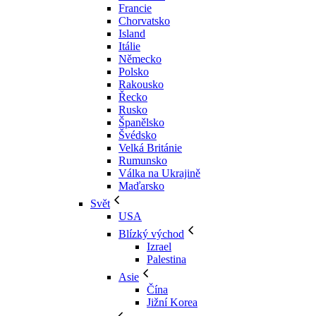
Francie
Chorvatsko
Island
Itálie
Německo
Polsko
Rakousko
Řecko
Rusko
Španělsko
Švédsko
Velká Británie
Rumunsko
Válka na Ukrajině
Maďarsko
Svět
USA
Blízký východ
Izrael
Palestina
Asie
Čína
Jižní Korea