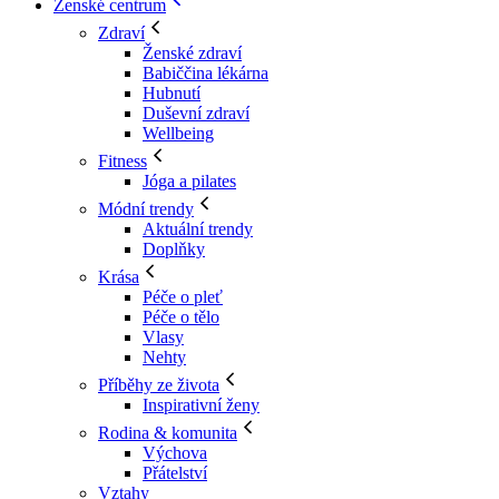
Ženské centrum
Zdraví
Ženské zdraví
Babiččina lékárna
Hubnutí
Duševní zdraví
Wellbeing
Fitness
Jóga a pilates
Módní trendy
Aktuální trendy
Doplňky
Krása
Péče o pleť
Péče o tělo
Vlasy
Nehty
Příběhy ze života
Inspirativní ženy
Rodina & komunita
Výchova
Přátelství
Vztahy