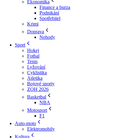
Ekonomika
Finance a burza
Podnikání
Spotřebitel
Krimi
Doprava
Nehody
Sport
Hokej
Fotbal
Tenis
Lyžování
Cyklistika
Atletika
Bojové sporty
ZOH 2026
Basketbal
NBA
Motosport
F1
Auto-moto
Elektromobily
Kultura