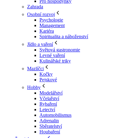
Pro hospodyňky
Zahrada
Osobní rozvoj
Psychologie
Management
Kariéra
Spiritualita a náboženství
Jídlo a vaření
Světová gastronomie
Levné vaření
Kulinářské triky
Mazlíčci
Kočky
Pejskové
Hobby
Modelářství
Včelařství
Rybaření
Letectví
Automobilismus
Adrenalin
Sběratelství
Houbaření