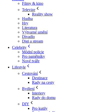
Filmy & kino
Televize
Reality show
Hudba
Hry
Literatura
Výtvarné umění
Divadlo
Digi a stream
Celebrity
Módní policie
Pro pamětníky
Nové tváře
Lifestyle
Cestování
Destinace
Rady na cesty
Bydlení
Interiery
Rady do domu
DIY
Pro kutily