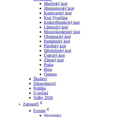
Jihočeský kraj
Jihomoravský kraj
Karlovarský kraj
Kraj Vysočina
Králověhradecký kraj
Liberecký kraj
Moravskoslezský kraj
Olomoucký kraj
Pardubický kraj
Plzeňský kraj
Středočeský kraj
Ústecký kraj
Zlínský kraj
Praha
Brno
Ostrava
Školství
Zdravotnictví
Politika
O počasí
Volby 2026
Zahraničí
Evropa
Slovensko