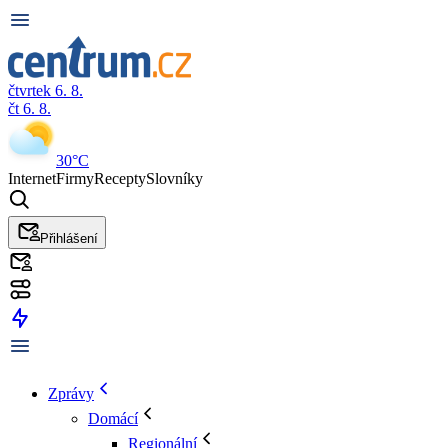
čtvrtek 6. 8.
čt 6. 8.
30°C
Internet
Firmy
Recepty
Slovníky
Přihlášení
Zprávy
Domácí
Regionální