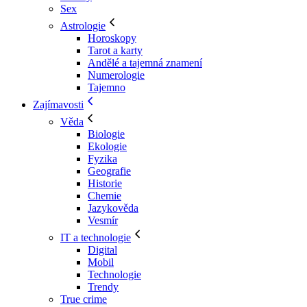
Sex
Astrologie
Horoskopy
Tarot a karty
Andělé a tajemná znamení
Numerologie
Tajemno
Zajímavosti
Věda
Biologie
Ekologie
Fyzika
Geografie
Historie
Chemie
Jazykověda
Vesmír
IT a technologie
Digital
Mobil
Technologie
Trendy
True crime