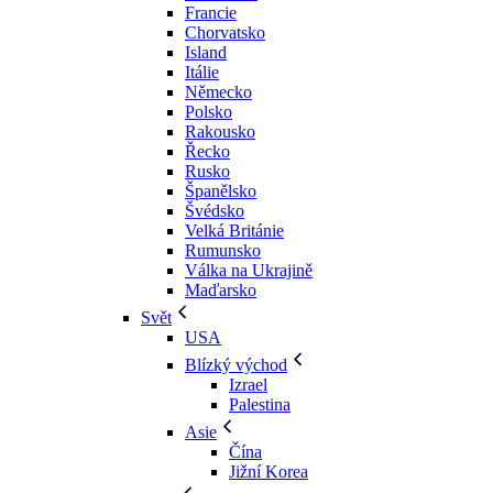
Francie
Chorvatsko
Island
Itálie
Německo
Polsko
Rakousko
Řecko
Rusko
Španělsko
Švédsko
Velká Británie
Rumunsko
Válka na Ukrajině
Maďarsko
Svět
USA
Blízký východ
Izrael
Palestina
Asie
Čína
Jižní Korea