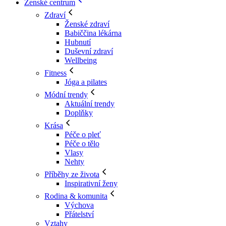
Ženské centrum
Zdraví
Ženské zdraví
Babiččina lékárna
Hubnutí
Duševní zdraví
Wellbeing
Fitness
Jóga a pilates
Módní trendy
Aktuální trendy
Doplňky
Krása
Péče o pleť
Péče o tělo
Vlasy
Nehty
Příběhy ze života
Inspirativní ženy
Rodina & komunita
Výchova
Přátelství
Vztahy