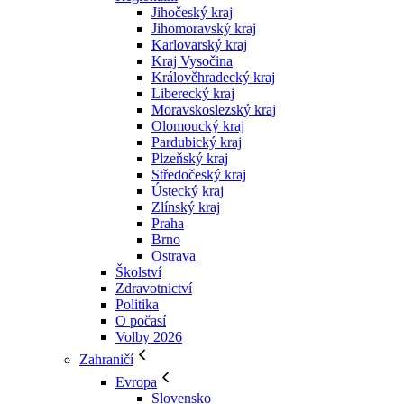
Jihočeský kraj
Jihomoravský kraj
Karlovarský kraj
Kraj Vysočina
Králověhradecký kraj
Liberecký kraj
Moravskoslezský kraj
Olomoucký kraj
Pardubický kraj
Plzeňský kraj
Středočeský kraj
Ústecký kraj
Zlínský kraj
Praha
Brno
Ostrava
Školství
Zdravotnictví
Politika
O počasí
Volby 2026
Zahraničí
Evropa
Slovensko