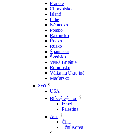
Francie
Chorvatsko
Island
Itálie
Německo
Polsko
Rakousko
Řecko
Rusko
Španělsko
Švédsko
Velká Británie
Rumunsko
Válka na Ukrajině
Maďarsko
Svět
USA
Blízký východ
Izrael
Palestina
Asie
Čína
Jižní Korea