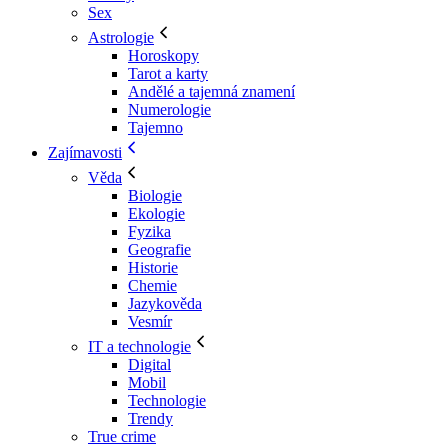
Sex
Astrologie
Horoskopy
Tarot a karty
Andělé a tajemná znamení
Numerologie
Tajemno
Zajímavosti
Věda
Biologie
Ekologie
Fyzika
Geografie
Historie
Chemie
Jazykověda
Vesmír
IT a technologie
Digital
Mobil
Technologie
Trendy
True crime