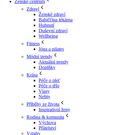
Ženské centrum
Zdraví
Ženské zdraví
Babiččina lékárna
Hubnutí
Duševní zdraví
Wellbeing
Fitness
Jóga a pilates
Módní trendy
Aktuální trendy
Doplňky
Krása
Péče o pleť
Péče o tělo
Vlasy
Nehty
Příběhy ze života
Inspirativní ženy
Rodina & komunita
Výchova
Přátelství
Vztahy