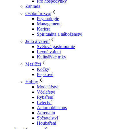
Pro hospodyňky
Zahrada
Osobní rozvoj
Psychologie
Management
Kariéra
Spiritualita a náboženství
Jídlo a vaření
Světová gastronomie
Levné vaření
Kulinářské triky
Mazlíčci
Kočky
Pejskové
Hobby
Modelářství
Včelařství
Rybaření
Letectví
Automobilismus
Adrenalin
Sběratelství
Houbaření