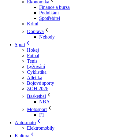
Ekonomika
Finance a burza
Podnikání
Spotřebitel
Krimi
Doprava
Nehody
Sport
Hokej
Fotbal
Tenis
Lyžování
Cyklistika
Atletika
Bojové sporty
ZOH 2026
Basketbal
NBA
Motosport
F1
Auto-moto
Elektromobily
Kultura