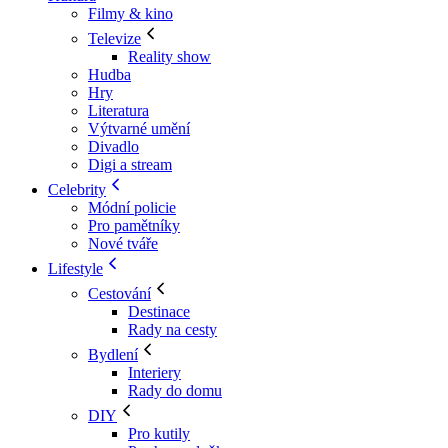
Filmy & kino
Televize
Reality show
Hudba
Hry
Literatura
Výtvarné umění
Divadlo
Digi a stream
Celebrity
Módní policie
Pro pamětníky
Nové tváře
Lifestyle
Cestování
Destinace
Rady na cesty
Bydlení
Interiery
Rady do domu
DIY
Pro kutily