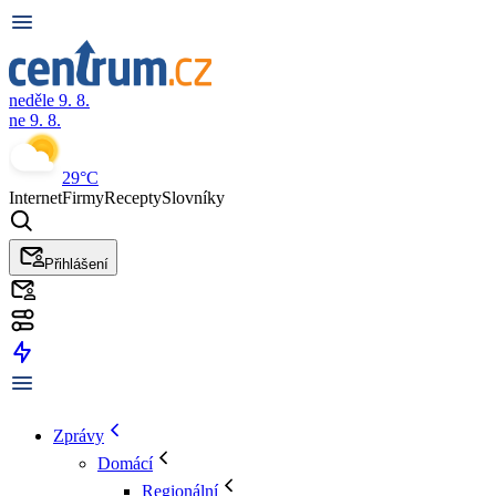
neděle 9. 8.
ne 9. 8.
29°C
Internet
Firmy
Recepty
Slovníky
Přihlášení
Zprávy
Domácí
Regionální