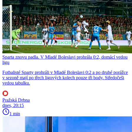
Sparta znovu padla. V Mladé Boleslavi prohrála 0:2, domácí vedou
ligu
Fotbalisté Sparty prohráli v Mladé Boleslavi 0:2 a po druhé porážce
v sezoně mají po třech ligových kolech pouze tři body. Středočeši
vedou tabulku.
Pražská Drbna
dnes, 20:15
1 min