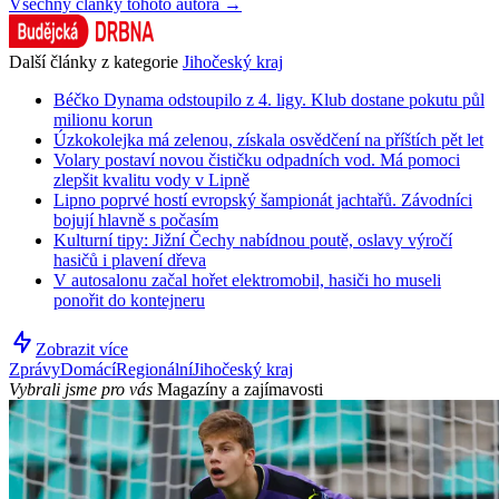
Všechny články tohoto autora →
Další články z kategorie
Jihočeský kraj
Béčko Dynama odstoupilo z 4. ligy. Klub dostane pokutu půl
milionu korun
Úzkokolejka má zelenou, získala osvědčení na příštích pět let
Volary postaví novou čističku odpadních vod. Má pomoci
zlepšit kvalitu vody v Lipně
Lipno poprvé hostí evropský šampionát jachtařů. Závodníci
bojují hlavně s počasím
Kulturní tipy: Jižní Čechy nabídnou poutě, oslavy výročí
hasičů i plavení dřeva
V autosalonu začal hořet elektromobil, hasiči ho museli
ponořit do kontejneru
Zobrazit více
Zprávy
Domácí
Regionální
Jihočeský kraj
Vybrali jsme pro vás
Magazíny a zajímavosti