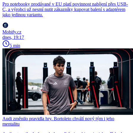
Pro notebooky prodávané v EU platí povinnost nabíjení přes USB-
C, a výrobci už nesmí nutit zákazníky kupovat balení s adaptérem
jako jedinou variantu.
Mobify.cz
dnes, 19:17
5 min
Audi změnilo pravidla hry. Bortoleto chválí nový tým i jeho
mentalitu