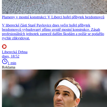
Plameny v mostní konstrukci: V Liberci hořel příbytek bezdomovců
V liberecké části Staré Pavlovice dnes večer hořel příbytek
bezdomovců vybudovaný přímo uvnitř mostní konstrukce. Zásah
profesionálních jednotek zamezil dalším škodám a požár se podařilo
rychle zlikvidovat.
Liberecká Drbna
dnes, 18:52
1 min
Reklama