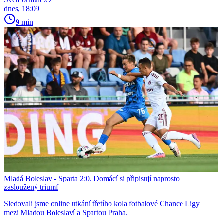
dnes, 18:09
9 min
Mladá Boleslav - Sparta 2:0. Domácí si připisují naprosto
zasloužený triumf
Sledovali jsme online utkání třetího kola fotbalové Chance Ligy
mezi Mladou Boleslaví a Spartou Praha.