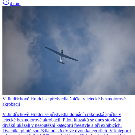
4 min
V Jindřichově Hradci se předvedla špička v letecké bezmotorové
akrobacii
V Jindřichově Hradci se předvedla domácí i rakouská špička v
letecké bezmotorové akrobacii. Piloti kluzáků se dnes stovkám
diváků ukázali v nesoutěžní kategorii freestyle a při exhibicích.
Dvacítka pilotů soutěžila od středy ve dvou kategoriích. V kategorii