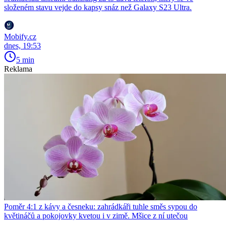
složeném stavu vejde do kapsy snáz než Galaxy S23 Ultra.
Mobify.cz
dnes, 19:53
5 min
Reklama
Poměr 4:1 z kávy a česneku: zahrádkáři tuhle směs sypou do
květináčů a pokojovky kvetou i v zimě. Mšice z ní utečou