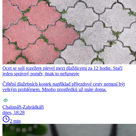
Ocet se solí rozežere plevel mezi dlaždicemi za 12 hodin. Stačí
jeden správný poměr, jinak to nefunguje
Čištění dlažebních kostek například příjezdové cesty nemusí být
velkým problémem. Mnoho prostředků už máte doma.
Chalupáři-Zahrádkáři
dnes, 18:28
2 min