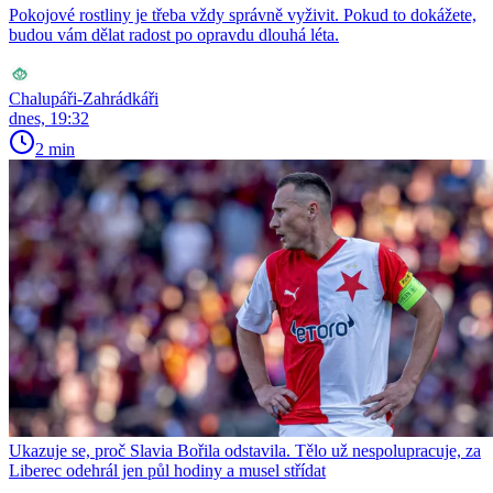
Pokojové rostliny je třeba vždy správně vyživit. Pokud to dokážete,
budou vám dělat radost po opravdu dlouhá léta.
Chalupáři-Zahrádkáři
dnes, 19:32
2 min
Ukazuje se, proč Slavia Bořila odstavila. Tělo už nespolupracuje, za
Liberec odehrál jen půl hodiny a musel střídat