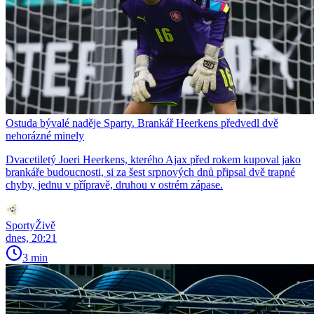
Ostuda bývalé naděje Sparty. Brankář Heerkens předvedl dvě
nehorázné minely
Dvacetiletý Joeri Heerkens, kterého Ajax před rokem kupoval jako
brankáře budoucnosti, si za šest srpnových dnů připsal dvě trapné
chyby, jednu v přípravě, druhou v ostrém zápase.
SportyŽivě
dnes, 20:21
3 min