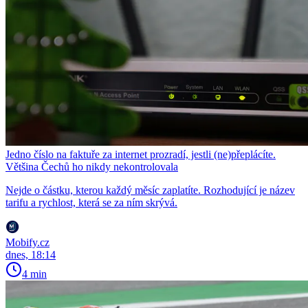
Jedno číslo na faktuře za internet prozradí, jestli (ne)přeplácíte.
Většina Čechů ho nikdy nekontrolovala
Nejde o částku, kterou každý měsíc zaplatíte. Rozhodující je název
tarifu a rychlost, která se za ním skrývá.
Mobify.cz
dnes, 18:14
4 min