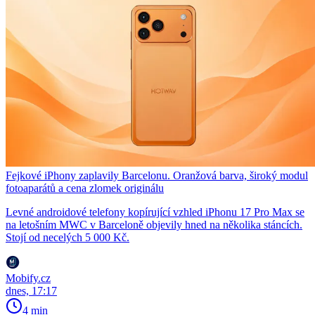
Fejkové iPhony zaplavily Barcelonu. Oranžová barva, široký modul
fotoaparátů a cena zlomek originálu
Levné androidové telefony kopírující vzhled iPhonu 17 Pro Max se
na letošním MWC v Barceloně objevily hned na několika stáncích.
Stojí od necelých 5 000 Kč.
Mobify.cz
dnes, 17:17
4 min