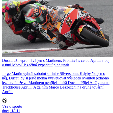
Ducati už neprohrává jen s Martínem. Prohrává s celou Aprilií a boj
o titul MotoGP začíná vypadat úplně jinak
Jorge Martín vyhrál sobotní sprint v Silverstonu. Kdyby šlo jen o
něj, Ducati by si ještě mohla vysvětlovat výsledek kvalitou jednoho
jezdce. Jenže za Martínem nepřijela další Ducati. Přijel Ai Ogura na
Trackhouse Aprilii. A za ním Marco Bezzecchi na druhé tovární
Aprilii.
Vše o sportu
dnes, 18:11