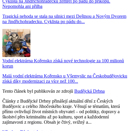
Cyklista na Jindřichohradecku zemřel po pádu do příkopu.
Nepomohla ani přilba
Tragická nehoda se stala na silnici mezi Deštnou a Novým Dvorem
na Jindřichohradecku. Cyklista po pádu do...
Vodní elektrárna Kořensko získá nové technologie za 100 milionů
korun
Malá vodní elektrárna Kořensko u Všemyslic na Českobudějovicku
získá díky modernizaci za více než 100...
Tento článek byl publikován ze zdrojů
Budějcká Drbna
Články z Budějcké Drbny přinášejí aktuální dění z Českých
Budějovic a celého Jihočeského kraje. Věnují se tématům, která
přímo ovlivňují život místních obyvatel – od politiky, dopravy a
školství přes kriminalitu až po kulturu, sport a každodenní
zajímavosti z regionu. Obsah je čtivý, svižný a...