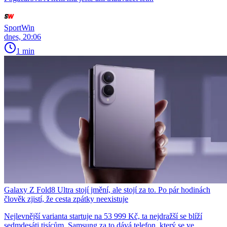
SportWin
dnes, 20:06
1 min
Galaxy Z Fold8 Ultra stojí jmění, ale stojí za to. Po pár hodinách
člověk zjistí, že cesta zpátky neexistuje
Nejlevnější varianta startuje na 53 999 Kč, ta nejdražší se blíží
sedmdesáti tisícům. Samsung za to dává telefon, který se ve