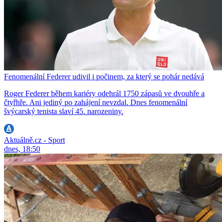
Fenomenální Federer udivil i počinem, za který se pohár nedává
Roger Federer během kariéry odehrál 1750 zápasů ve dvouhře a
čtyřhře. Ani jediný po zahájení nevzdal. Dnes fenomenální
švýcarský tenista slaví 45. narozeniny.
Aktuálně.cz - Sport
dnes, 18:50