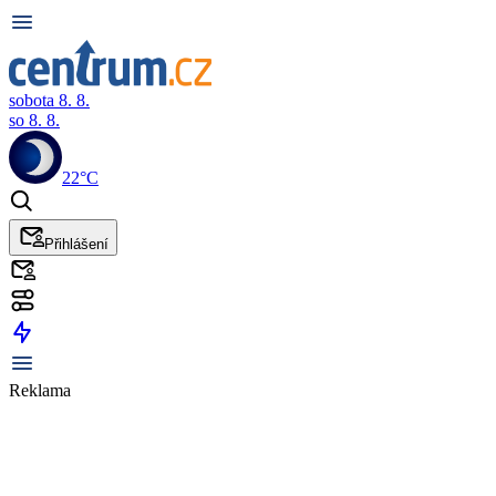
sobota 8. 8.
so 8. 8.
22°C
Přihlášení
Reklama