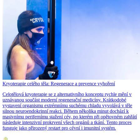
Kryoterapie celého těla: Regenerace a prevence vyhoření
Celotělová kryoterapie se z alternativního konceptu rychle mění v
uznávanou součást moderní regenerační medicíny. Krátkodobé
vystavení organismu extrémnímu suchému chladu vyvolává v těle
silnou neuroendokrinní reakci. Během několika minut dochází k
masivnímu perifernímu stažení cév, po kterém při opětovném zahřátí
následuje intenzivní prokrvení všech orgánů a tkání. Tento proces
funguje jako přirozený restart pro cévní i imunitní systém.