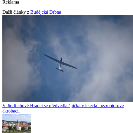
Reklama
Další články z
Budějcká Drbna
V Jindřichově Hradci se předvedla špička v letecké bezmotorové
akrobacii