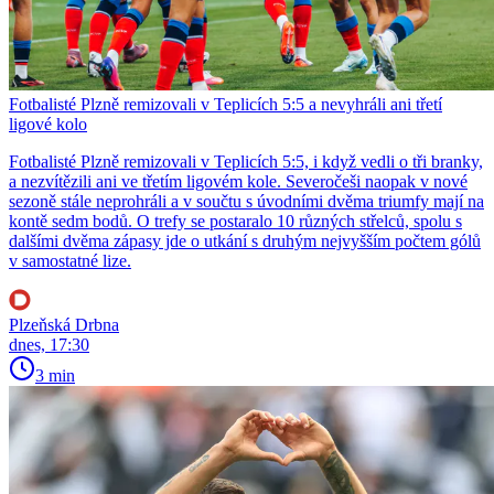
Fotbalisté Plzně remizovali v Teplicích 5:5 a nevyhráli ani třetí
ligové kolo
Fotbalisté Plzně remizovali v Teplicích 5:5, i když vedli o tři branky,
a nezvítězili ani ve třetím ligovém kole. Severočeši naopak v nové
sezoně stále neprohráli a v součtu s úvodními dvěma triumfy mají na
kontě sedm bodů. O trefy se postaralo 10 různých střelců, spolu s
dalšími dvěma zápasy jde o utkání s druhým nejvyšším počtem gólů
v samostatné lize.
Plzeňská Drbna
dnes, 17:30
3 min