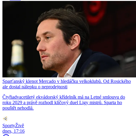
Sparťanský klenot Mercado v hledáčku velkoklubů. Od Rosického
ale dostal nálepku o neprodejnosti
Čtyřiadvacetiletý ekvádorský křídelník má na Letné smlouvu do
roku 2029 a právě rozhodl klíčový duel Ligy mistrů. Sparta ho
pouštět nehodlá.
SportyŽivě
dnes, 17:16