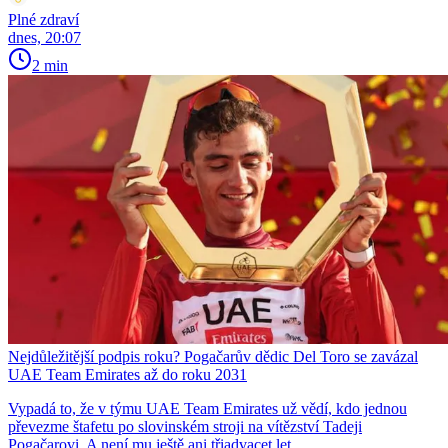
Plné zdraví
dnes, 20:07
2 min
Nejdůležitější podpis roku? Pogačarův dědic Del Toro se zavázal
UAE Team Emirates až do roku 2031
Vypadá to, že v týmu UAE Team Emirates už vědí, kdo jednou
převezme štafetu po slovinském stroji na vítězství Tadeji
Pogačarovi. A není mu ještě ani třiadvacet let...