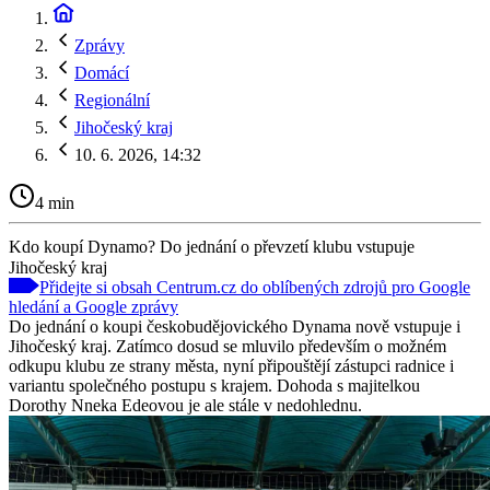
Zprávy
Domácí
Regionální
Jihočeský kraj
10. 6. 2026, 14:32
4 min
Kdo koupí Dynamo? Do jednání o převzetí klubu vstupuje
Jihočeský kraj
Přidejte si obsah Centrum.cz do oblíbených zdrojů pro Google
hledání a Google zprávy
Do jednání o koupi českobudějovického Dynama nově vstupuje i
Jihočeský kraj. Zatímco dosud se mluvilo především o možném
odkupu klubu ze strany města, nyní připouštějí zástupci radnice i
variantu společného postupu s krajem. Dohoda s majitelkou
Dorothy Nneka Edeovou je ale stále v nedohlednu.