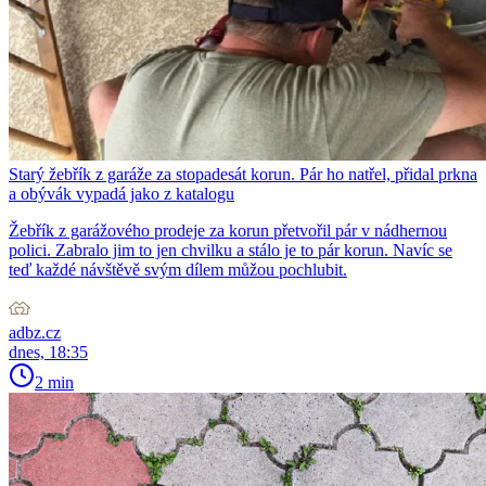
Starý žebřík z garáže za stopadesát korun. Pár ho natřel, přidal prkna
a obývák vypadá jako z katalogu
Žebřík z garážového prodeje za korun přetvořil pár v nádhernou
polici. Zabralo jim to jen chvilku a stálo je to pár korun. Navíc se
teď každé návštěvě svým dílem můžou pochlubit.
adbz.cz
dnes, 18:35
2 min