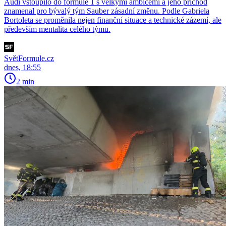
Audi vstoupilo do formule 1 s velkými ambicemi a jeho příchod
znamenal pro bývalý tým Sauber zásadní změnu. Podle Gabriela
Bortoleta se proměnila nejen finanční situace a technické zázemí, ale
především mentalita celého týmu.
SvětFormule.cz
dnes, 18:55
2 min