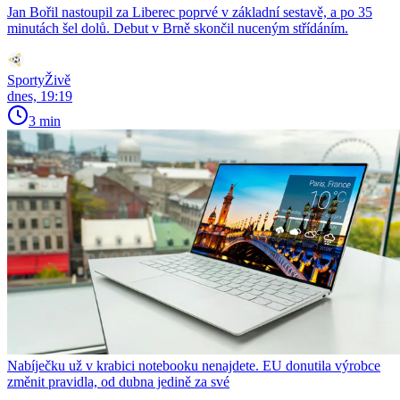
Jan Bořil nastoupil za Liberec poprvé v základní sestavě, a po 35
minutách šel dolů. Debut v Brně skončil nuceným střídáním.
SportyŽivě
dnes, 19:19
3 min
Nabíječku už v krabici notebooku nenajdete. EU donutila výrobce
změnit pravidla, od dubna jedině za své