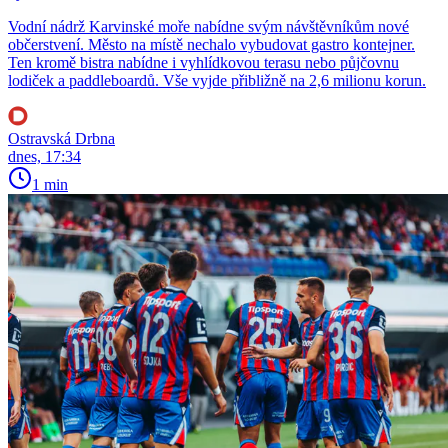
Vodní nádrž Karvinské moře nabídne svým návštěvníkům nové
občerstvení. Město na místě nechalo vybudovat gastro kontejner.
Ten kromě bistra nabídne i vyhlídkovou terasu nebo půjčovnu
lodiček a paddleboardů. Vše vyjde přibližně na 2,6 milionu korun.
Ostravská Drbna
dnes, 17:34
1 min