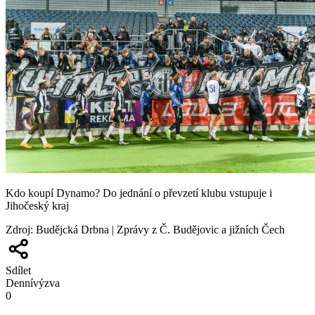
Kdo koupí Dynamo? Do jednání o převzetí klubu vstupuje i
Jihočeský kraj
Zdroj
:
Budějcká Drbna | Zprávy z Č. Budějovic a jižních Čech
Sdílet
Denní
výzva
0