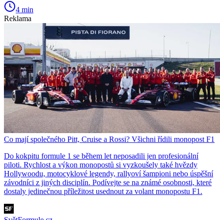
4 min
Reklama
Co mají společného Pitt, Cruise a Rossi? Všichni řídili monopost F1
Do kokpitu formule 1 se během let neposadili jen profesionální
piloti. Rychlost a výkon monopostů si vyzkoušely také hvězdy
Hollywoodu, motocyklové legendy, rallyoví šampioni nebo úspěšní
závodníci z jiných disciplín. Podívejte se na známé osobnosti, které
dostaly jedinečnou příležitost usednout za volant monopostu F1.
SvětFormule.cz