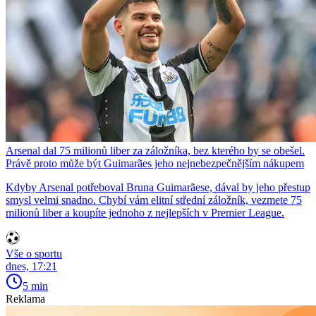
Arsenal dal 75 milionů liber za záložníka, bez kterého by se obešel.
Právě proto může být Guimarães jeho nejnebezpečnějším nákupem
Kdyby Arsenal potřeboval Bruna Guimarãese, dával by jeho přestup
smysl velmi snadno. Chybí vám elitní střední záložník, vezmete 75
milionů liber a koupíte jednoho z nejlepších v Premier League.
Vše o sportu
dnes, 17:21
5 min
Reklama