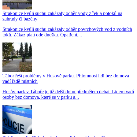
Strakonice kvůli suchu zakázaly odběr vody z řek a potoků na
zahrady či bazény
Strakonice kvůli suchu zakázaly odběr povrchových vod z vodních
toků. Zákaz platí ode dneška. Opatření,...
Tábor řeší problémy v Husově parku. Přítomnost lidí bez domova
vadí řadě místních
Husův park v Táboře je již delší dobu předmětem debat. Lidem vadí
osoby bez domova, které se v parku a...