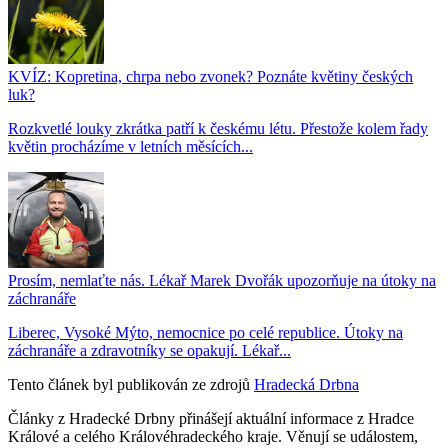
KVÍZ: Kopretina, chrpa nebo zvonek? Poznáte květiny českých
luk?
Rozkvetlé louky zkrátka patří k českému létu. Přestože kolem řady
květin procházíme v letních měsících...
Prosím, nemlaťte nás. Lékař Marek Dvořák upozorňuje na útoky na
záchranáře
Liberec, Vysoké Mýto, nemocnice po celé republice. Útoky na
záchranáře a zdravotníky se opakují. Lékař...
Tento článek byl publikován ze zdrojů
Hradecká Drbna
Články z Hradecké Drbny přinášejí aktuální informace z Hradce
Králové a celého Královéhradeckého kraje. Věnují se událostem,