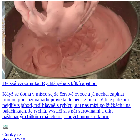
Dětská vzpomínka: Rychlá pěna z bílků a jahod
Když se doma v misce sejde čerstvé ovoce a já nechci zapínat
troubu, přichází na řadu právě tahle pěna z bílků. V létě ji dělám
nejdřív z jahod, teď hlavně z rybízu, a u nás mizí po lžičkách i na
palačinkách. Je rychlá, vystačí si s pár surovinami a díky
našlehaným bílkům má lehkou, nadýchanou strukturu.
Cooky.cz