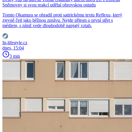
Sněmovny si svou reakcí udělal obrovskou ostudu
Tomio Okamura se ohradil proti satirickému textu Reflexu, který
zjevně četl jako běžnou zprávu. Nejde přitom o první střet s
médiem, s nímž vede dlouhodobě napjatý vztah.
In-lifestyle.cz
dnes, 15:04
3 min