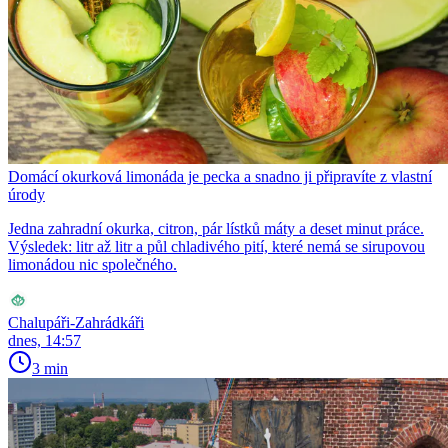
Domácí okurková limonáda je pecka a snadno ji připravíte z vlastní
úrody
Jedna zahradní okurka, citron, pár lístků máty a deset minut práce.
Výsledek: litr až litr a půl chladivého pití, které nemá se sirupovou
limonádou nic společného.
Chalupáři-Zahrádkáři
dnes, 14:57
3 min