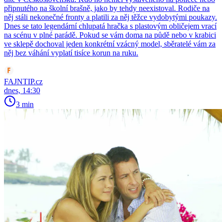
připnutého na školní brašně, jako by tehdy neexistoval. Rodiče na
něj stáli nekonečné fronty a platili za něj těžce vydobytými poukazy.
Dnes se tato legendární chlupatá hračka s plastovým obličejem vrací
na scénu v plné parádě. Pokud se vám doma na půdě nebo v krabici
ve sklepě dochoval jeden konkrétní vzácný model, sběratelé vám za
něj bez váhání vyplatí tisíce korun na ruku.
FAJNTIP.cz
dnes, 14:30
3 min