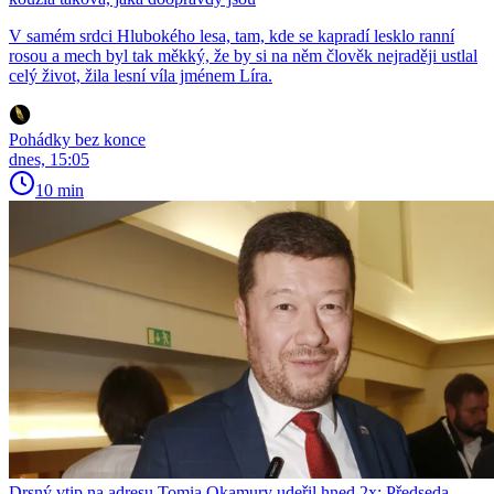
V samém srdci Hlubokého lesa, tam, kde se kapradí lesklo ranní
rosou a mech byl tak měkký, že by si na něm člověk nejraději ustlal
celý život, žila lesní víla jménem Líra.
Pohádky bez konce
dnes, 15:05
10 min
Drsný vtip na adresu Tomia Okamury udeřil hned 2x: Předseda