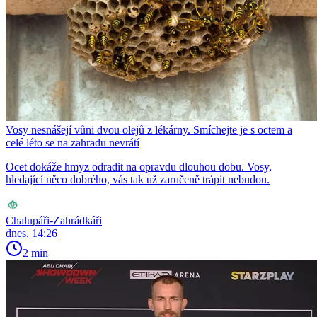
Vosy nesnášejí vůni dvou olejů z lékárny. Smíchejte je s octem a
celé léto se na zahradu nevrátí
Ocet dokáže hmyz odradit na opravdu dlouhou dobu. Vosy,
hledající něco dobrého, vás tak už zaručeně trápit nebudou.
Chalupáři-Zahrádkáři
dnes, 14:26
2 min