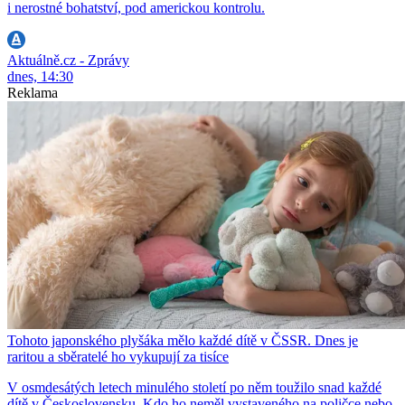
i nerostné bohatství, pod americkou kontrolu.
Aktuálně.cz - Zprávy
dnes, 14:30
Reklama
Tohoto japonského plyšáka mělo každé dítě v ČSSR. Dnes je
raritou a sběratelé ho vykupují za tisíce
V osmdesátých letech minulého století po něm toužilo snad každé
dítě v Československu. Kdo ho neměl vystaveného na poličce nebo