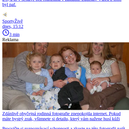
byl paf.
SportyŽivě
dnes, 15:12
3 min
Reklama
Zdánlivě obyčejná rodinná fotografie znepokojila internet. Pokud
máte bystrý zrak, všimnete si detailu, který vám nažene husí kůži
Procvičte si rozpoznávací schopnosti a zkuste na této fotografii najít