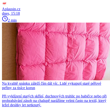
Aplausin.cz
dnes, 15:18
2 min
Na kvalitě spánku záleží čím dál víc. Lidé vykupují staré péřové
peřiny za tisíce korun
Při vyklízení starých skříní, duchnových truhlic po babičce nebo při
prohrabávání zásob na chalupě narážíme velmi často na textil, který
ležel desítky let netknutý.