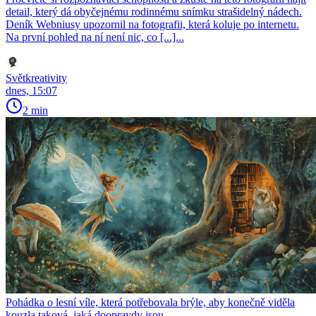
detail, který dá obyčejnému rodinnému snímku strašidelný nádech.
Deník Webniusy upozornil na fotografii, která koluje po internetu.
Na první pohled na ní není nic, co [...]...
Světkreativity
dnes, 15:07
2 min
Pohádka o lesní víle, která potřebovala brýle, aby konečně viděla
kouzla taková, jaká doopravdy jsou