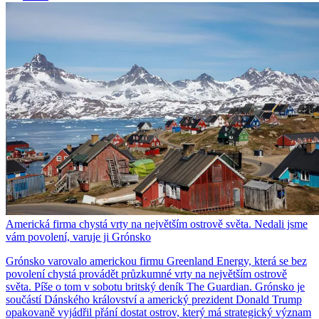
Americká firma chystá vrty na největším ostrově světa. Nedali jsme
vám povolení, varuje ji Grónsko
Grónsko varovalo americkou firmu Greenland Energy, která se bez
povolení chystá provádět průzkumné vrty na největším ostrově
světa. Píše o tom v sobotu britský deník The Guardian. Grónsko je
součástí Dánského království a americký prezident Donald Trump
opakovaně vyjádřil přání dostat ostrov, který má strategický význam