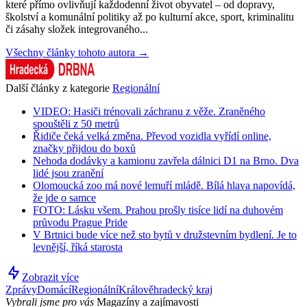
které přímo ovlivňují každodenní život obyvatel – od dopravy,
školství a komunální politiky až po kulturní akce, sport, kriminalitu
či zásahy složek integrovaného...
Všechny články tohoto autora →
Další články z kategorie
Regionální
VIDEO: Hasiči trénovali záchranu z věže. Zraněného
spouštěli z 50 metrů
Řidiče čeká velká změna. Převod vozidla vyřídí online,
značky přijdou do boxů
Nehoda dodávky a kamionu zavřela dálnici D1 na Brno. Dva
lidé jsou zranění
Olomoucká zoo má nové lemuří mládě. Bílá hlava napovídá,
že jde o samce
FOTO: Lásku všem. Prahou prošly tisíce lidí na duhovém
průvodu Prague Pride
V Brtnici bude více než sto bytů v družstevním bydlení. Je to
levnější, říká starosta
Zobrazit více
Zprávy
Domácí
Regionální
Králověhradecký kraj
Vybrali jsme pro vás
Magazíny a zajímavosti