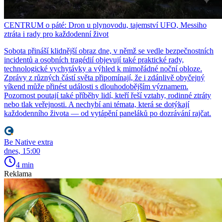
CENTRUM o páté: Dron u plynovodu, tajemství UFO, Messiho
ztráta i rady pro každodenní život
Sobota přináší klidnější obraz dne, v němž se vedle bezpečnostních
incidentů a osobních tragédií objevují také praktické rady,
technologické vychytávky a výhled k mimořádné noční obloze.
Zprávy z různých částí světa připomínají, že i zdánlivě obyčejný
víkend může přinést události s dlouhodobějším významem.
Pozornost poutají také příběhy lidí, kteří řeší vztahy, rodinné ztráty
nebo tlak veřejnosti. A nechybí ani témata, která se dotýkají
každodenního života — od vytápění paneláků po dozrávání rajčat.
Be Native extra
dnes, 15:00
4 min
Reklama