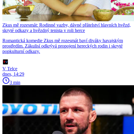
Zkus mě rozesmát: Rodinné vazby, dávné přátelství hlavních hvězd,
skryté odkazy a hvězdný tenista v roli herce
Romantická komedie Zkus mě rozesmát baví diváky havajským
prostředím. Zákulisí odkrývá propojení hereckých rodin i skryté
popkulturní odkazy.
V Telce
dnes, 14:29
3 min