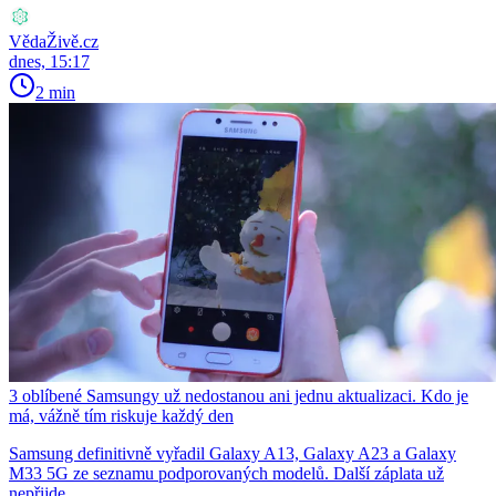
VědaŽivě.cz
dnes, 15:17
2 min
3 oblíbené Samsungy už nedostanou ani jednu aktualizaci. Kdo je
má, vážně tím riskuje každý den
Samsung definitivně vyřadil Galaxy A13, Galaxy A23 a Galaxy
M33 5G ze seznamu podporovaných modelů. Další záplata už
nepřijde.