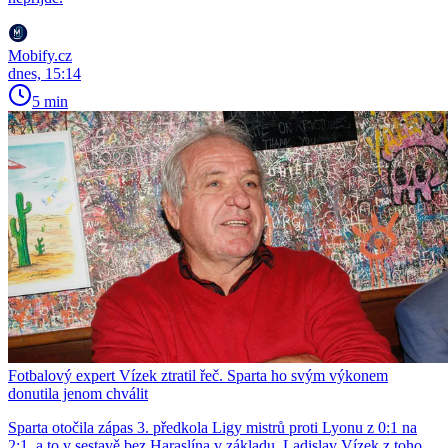
Mobify.cz
dnes, 15:14
5 min
Fotbalový expert Vízek ztratil řeč. Sparta ho svým výkonem
donutila jenom chválit
Sparta otočila zápas 3. předkola Ligy mistrů proti Lyonu z 0:1 na
2:1, a to v sestavě bez Haraslína v základu. Ladislav Vízek z toho