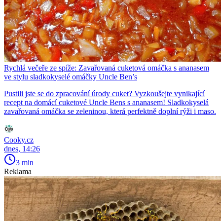
Rychlá večeře ze spíže: Zavařovaná cuketová omáčka s ananasem
ve stylu sladkokyselé omáčky Uncle Ben’s
Pustili jste se do zpracování úrody cuket? Vyzkoušejte vynikající
recept na domácí cuketové Uncle Bens s ananasem! Sladkokyselá
zavařovaná omáčka se zeleninou, která perfektně doplní rýži i maso.
Cooky.cz
dnes, 14:26
3 min
Reklama