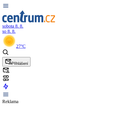
sobota 8. 8.
so 8. 8.
27°C
Přihlášení
Reklama