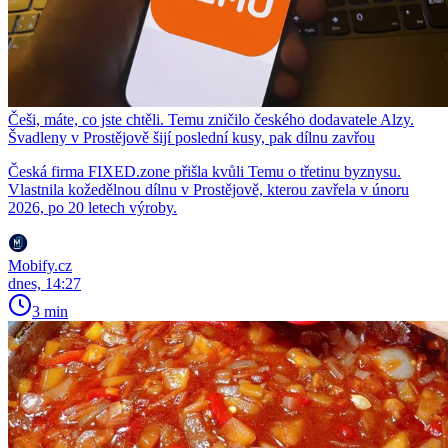
Češi, máte, co jste chtěli. Temu zničilo českého dodavatele Alzy.
Švadleny v Prostějově šijí poslední kusy, pak dílnu zavřou
Česká firma FIXED.zone přišla kvůli Temu o třetinu byznysu.
Vlastnila kožedělnou dílnu v Prostějově, kterou zavřela v únoru
2026, po 20 letech výroby.
Mobify.cz
dnes, 14:27
3 min