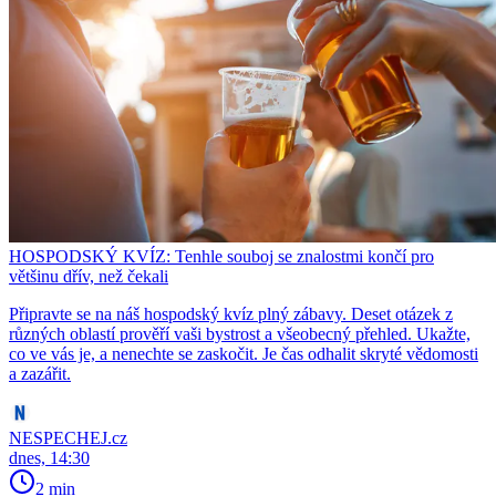
HOSPODSKÝ KVÍZ: Tenhle souboj se znalostmi končí pro
většinu dřív, než čekali
Připravte se na náš hospodský kvíz plný zábavy. Deset otázek z
různých oblastí prověří vaši bystrost a všeobecný přehled. Ukažte,
co ve vás je, a nenechte se zaskočit. Je čas odhalit skryté vědomosti
a zazářit.
NESPECHEJ.cz
dnes, 14:30
2 min