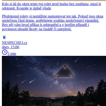
Kdo si dá do oken tento typ rolet proti horku bez souhlasu, musí je
odstranit. Koupíte je úplně všude
Předokenní rolety si nemůžete namontovat jen tak. Pokud jsou okna
společnou částí domu, potřebujete souhlas společenství vlastníků.
Bez něj vám hrozí příkaz k odstranění a v horším případě i
povinnost uhradit škody na fasádě či zateplení.
NESPECHEJ.cz
dnes, 15:00
2 min