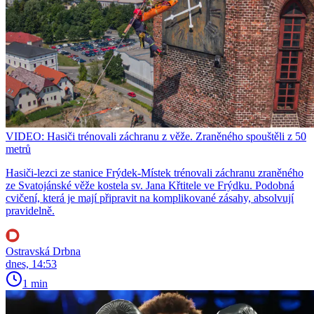
VIDEO: Hasiči trénovali záchranu z věže. Zraněného spouštěli z 50
metrů
Hasiči-lezci ze stanice Frýdek-Místek trénovali záchranu zraněného
ze Svatojánské věže kostela sv. Jana Křtitele ve Frýdku. Podobná
cvičení, která je mají připravit na komplikované zásahy, absolvují
pravidelně.
Ostravská Drbna
dnes, 14:53
1 min