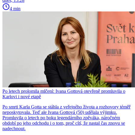
dnes, 15:28
4 min
Po letech prolomila mlčení: Ivana Gottová otevřeně promluvila o
Karlovi i nové etapě
Po smrti Karla Gotta se stáhla z veřejného života a rozhovory téměř
neposkytovala. Teď ale Ivana Gottová (50) udělala výjimku.
Promluvila o letech po boku legendárního zpěváka, náročném
období po jeho odchodu i o tom, proč cítí, že nastal čas znovu se
nadechnout.