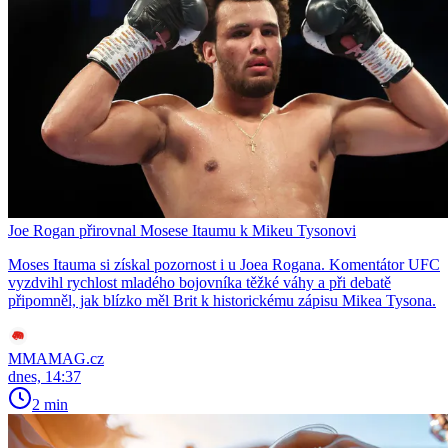
Joe Rogan přirovnal Mosese Itaumu k Mikeu Tysonovi
Moses Itauma si získal pozornost i u Joea Rogana. Komentátor UFC
vyzdvihl rychlost mladého bojovníka těžké váhy a při debatě
připomněl, jak blízko měl Brit k historickému zápisu Mikea Tysona.
MMAMAG.cz
dnes, 14:37
2 min