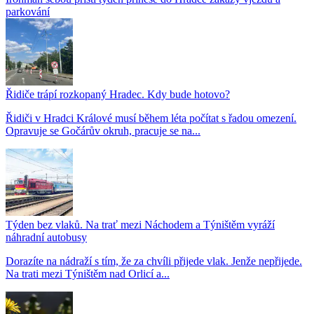
parkování
Řidiče trápí rozkopaný Hradec. Kdy bude hotovo?
Řidiči v Hradci Králové musí během léta počítat s řadou omezení.
Opravuje se Gočárův okruh, pracuje se na...
Týden bez vlaků. Na trať mezi Náchodem a Týništěm vyráží
náhradní autobusy
Dorazíte na nádraží s tím, že za chvíli přijede vlak. Jenže nepřijede.
Na trati mezi Týništěm nad Orlicí a...