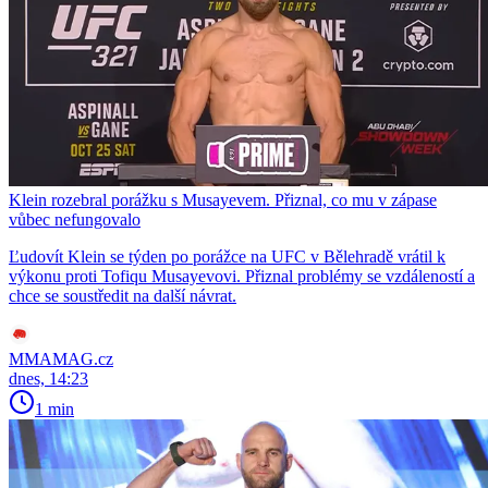
Klein rozebral porážku s Musayevem. Přiznal, co mu v zápase
vůbec nefungovalo
Ľudovít Klein se týden po porážce na UFC v Bělehradě vrátil k
výkonu proti Tofiqu Musayevovi. Přiznal problémy se vzdáleností a
chce se soustředit na další návrat.
MMAMAG.cz
dnes, 14:23
1 min