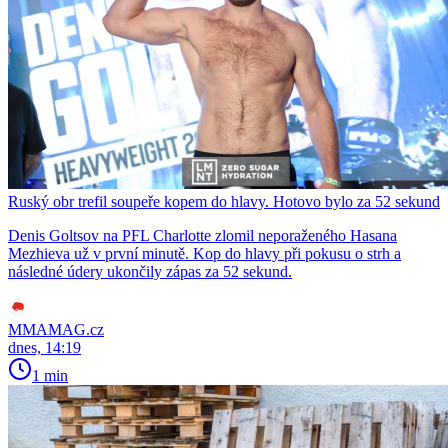
Ruský obr trefil soupeře kopem do hlavy. Hotovo bylo za 52 sekund
Denis Goltsov na PFL Charlotte zlomil neporaženého Hasana
Mezhieva už v první minutě. Kop do hlavy při pokusu o strh a
následné údery ukončily zápas za 52 sekund.
MMAMAG.cz
dnes, 14:19
1 min