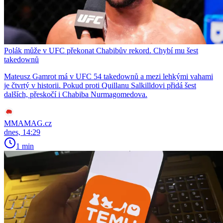
Polák může v UFC překonat Chabibův rekord. Chybí mu šest
takedownů
Mateusz Gamrot má v UFC 54 takedownů a mezi lehkými vahami
je čtvrtý v historii. Pokud proti Quillanu Salkilldovi přidá šest
dalších, přeskočí i Chabiba Nurmagomedova.
MMAMAG.cz
dnes, 14:29
1 min