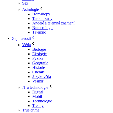
Sex
Astrologie
Horoskopy
Tarot a karty
Andělé a tajemná znamení
Numerologie
Tajemno
Zajímavosti
Věda
Biologie
Ekologie
Fyzika
Geografie
Historie
Chemie
Jazykověda
Vesmír
IT a technologie
Digital
Mobil
Technologie
Trendy
True crime