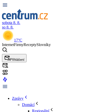
sobota 8. 8.
so 8. 8.
17°C
Internet
Firmy
Recepty
Slovníky
Přihlášení
Zprávy
Domácí
Regionální