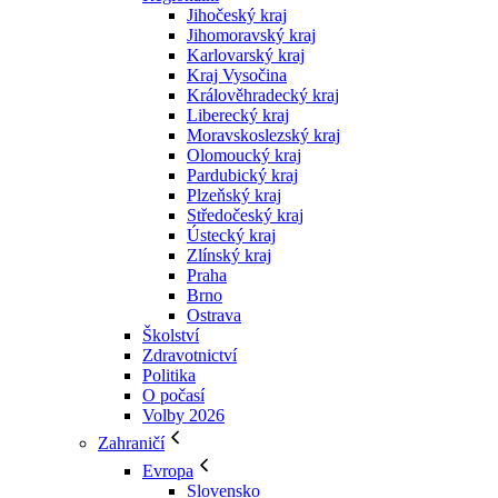
Jihočeský kraj
Jihomoravský kraj
Karlovarský kraj
Kraj Vysočina
Králověhradecký kraj
Liberecký kraj
Moravskoslezský kraj
Olomoucký kraj
Pardubický kraj
Plzeňský kraj
Středočeský kraj
Ústecký kraj
Zlínský kraj
Praha
Brno
Ostrava
Školství
Zdravotnictví
Politika
O počasí
Volby 2026
Zahraničí
Evropa
Slovensko