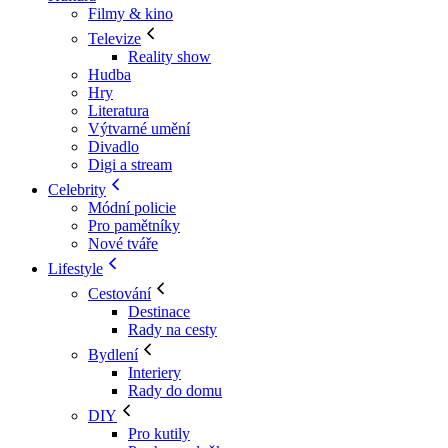
Filmy & kino
Televize
Reality show
Hudba
Hry
Literatura
Výtvarné umění
Divadlo
Digi a stream
Celebrity
Módní policie
Pro pamětníky
Nové tváře
Lifestyle
Cestování
Destinace
Rady na cesty
Bydlení
Interiery
Rady do domu
DIY
Pro kutily