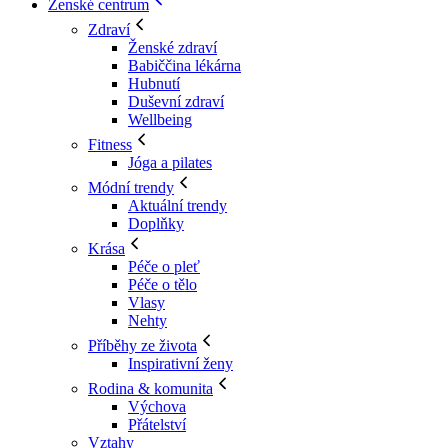
Ženské centrum
Zdraví
Ženské zdraví
Babiččina lékárna
Hubnutí
Duševní zdraví
Wellbeing
Fitness
Jóga a pilates
Módní trendy
Aktuální trendy
Doplňky
Krása
Péče o pleť
Péče o tělo
Vlasy
Nehty
Příběhy ze života
Inspirativní ženy
Rodina & komunita
Výchova
Přátelství
Vztahy