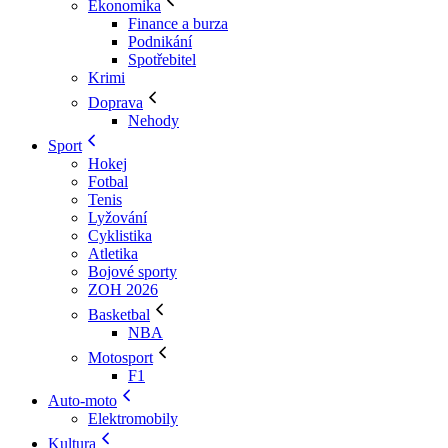
Ekonomika
Finance a burza
Podnikání
Spotřebitel
Krimi
Doprava
Nehody
Sport
Hokej
Fotbal
Tenis
Lyžování
Cyklistika
Atletika
Bojové sporty
ZOH 2026
Basketbal
NBA
Motosport
F1
Auto-moto
Elektromobily
Kultura