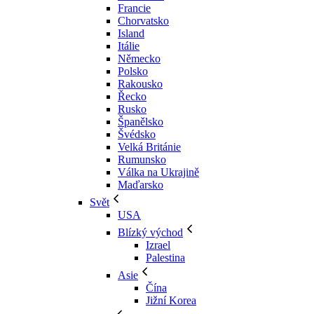
Francie
Chorvatsko
Island
Itálie
Německo
Polsko
Rakousko
Řecko
Rusko
Španělsko
Švédsko
Velká Británie
Rumunsko
Válka na Ukrajině
Maďarsko
Svět
USA
Blízký východ
Izrael
Palestina
Asie
Čína
Jižní Korea