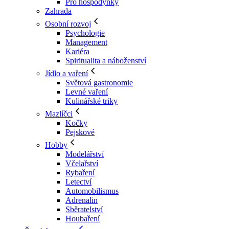
Pro hospodyňky
Zahrada
Osobní rozvoj
Psychologie
Management
Kariéra
Spiritualita a náboženství
Jídlo a vaření
Světová gastronomie
Levné vaření
Kulinářské triky
Mazlíčci
Kočky
Pejskové
Hobby
Modelářství
Včelařství
Rybaření
Letectví
Automobilismus
Adrenalin
Sběratelství
Houbaření