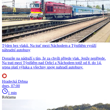
Týden bez vlaků. Na trať mezi Náchodem a Týništěm vyráží
náhradní autobusy
Dorazíte na nádraží s tím, že za chvíli přijede vlak. Jenže nepřijede.
Na trati mezi Týništěm nad Orlicí a Náchodem totiž od 8. do 14.
srpna platí výluka a všechny spoje nahradí autobusy.
Hradecká Drbna
dnes, 07:00
1 min
Reklama