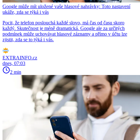
Google může mít uložené vaše hlasové nahrávky: Toto nastavení
ukáže, zda se týká i vás
Pocit, že telefon poslouchá každé slovo, má čas od času skoro
každý. Skutečnost je méně dramatická. Google ale za určitých
podmínek může uchovávat hlasové záznamy a přímo v účtu lze
zjistit, zda se to týká i vás.
EXTRAINFO.cz
dnes, 07:03
2 min