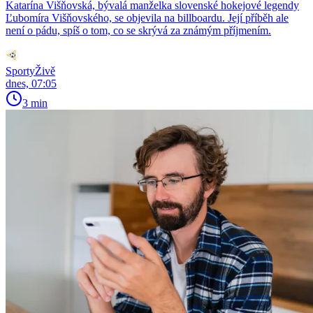
Katarína Višňovská, bývalá manželka slovenské hokejové legendy
Ľubomíra Višňovského, se objevila na billboardu. Její příběh ale
není o pádu, spíš o tom, co se skrývá za známým příjmením.
SportyŽivě
dnes, 07:05
3 min