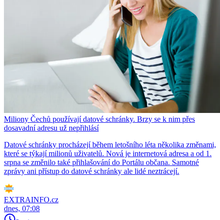
Miliony Čechů používají datové schránky. Brzy se k nim přes
dosavadní adresu už nepřihlásí
Datové schránky procházejí během letošního léta několika změnami,
které se týkají milionů uživatelů. Nová je internetová adresa a od 1.
srpna se změnilo také přihlašování do Portálu občana. Samotné
zprávy ani přístup do datové schránky ale lidé neztrácejí.
EXTRAINFO.cz
dnes, 07:08