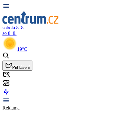
sobota 8. 8.
so 8. 8.
19°C
Přihlášení
Reklama