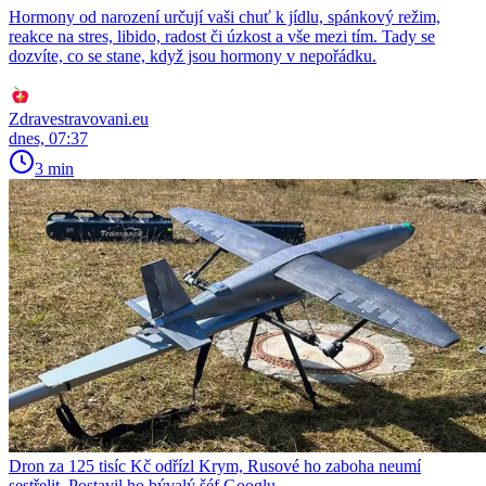
Hormony od narození určují vaši chuť k jídlu, spánkový režim,
reakce na stres, libido, radost či úzkost a vše mezi tím. Tady se
dozvíte, co se stane, když jsou hormony v nepořádku.
Zdravestravovani.eu
dnes, 07:37
3 min
Dron za 125 tisíc Kč odřízl Krym, Rusové ho zaboha neumí
sestřelit. Postavil ho bývalý šéf Googlu