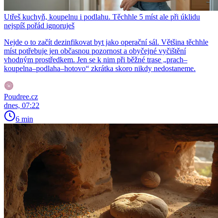
Utřeš kuchyň, koupelnu i podlahu. Těchhle 5 míst ale při úklidu
nejspíš pořád ignoruješ
Nejde o to začít dezinfikovat byt jako operační sál. Většina těchhle
míst potřebuje jen občasnou pozornost a obyčejné vyčištění
vhodným prostředkem. Jen se k nim při běžné trase „prach–
koupelna–podlaha–hotovo“ zkrátka skoro nikdy nedostaneme.
Poudree.cz
dnes, 07:22
6 min