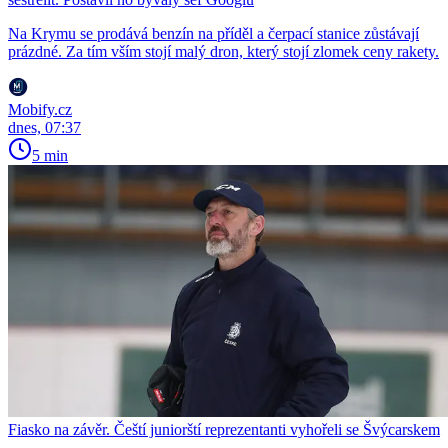
Na Krymu se prodává benzín na příděl a čerpací stanice zůstávají
prázdné. Za tím vším stojí malý dron, který stojí zlomek ceny rakety.
Mobify.cz
dnes, 07:37
5 min
Fiasko na závěr. Čeští juniorští reprezentanti vyhořeli se Švýcarskem