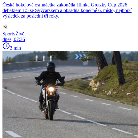
Česká hokejová osmnáctka zakončila Hlinka Gretzky Cup 2026
debaklem 1:5 se Švýcarskem a obsadila konečné 6. místo, nejhorší
výsledek za poslední tři roky.
SportyŽivě
dnes, 07:36
3 min