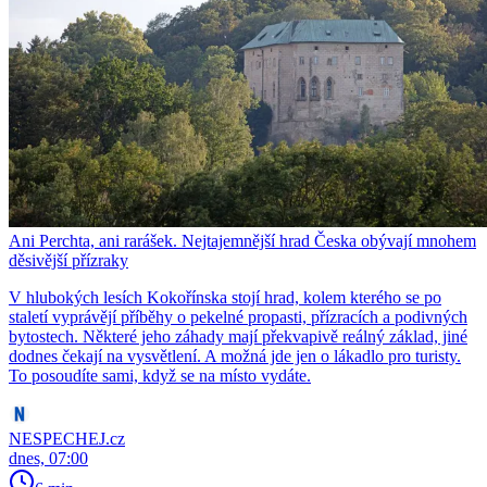
Ani Perchta, ani rarášek. Nejtajemnější hrad Česka obývají mnohem
děsivější přízraky
V hlubokých lesích Kokořínska stojí hrad, kolem kterého se po
staletí vyprávějí příběhy o pekelné propasti, přízracích a podivných
bytostech. Některé jeho záhady mají překvapivě reálný základ, jiné
dodnes čekají na vysvětlení. A možná jde jen o lákadlo pro turisty.
To posoudíte sami, když se na místo vydáte.
NESPECHEJ.cz
dnes, 07:00