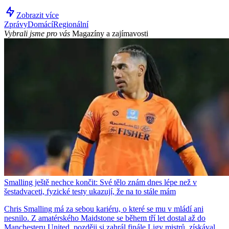
Zobrazit více
Zprávy
Domácí
Regionální
Vybrali jsme pro vás
Magazíny a zajímavosti
Smalling ještě nechce končit: Své tělo znám dnes lépe než v
šestadvaceti, fyzické testy ukazují, že na to stále mám
Chris Smalling má za sebou kariéru, o které se mu v mládí ani
nesnilo. Z amatérského Maidstone se během tří let dostal až do
Manchesteru United, později si zahrál finále Ligy mistrů, získával