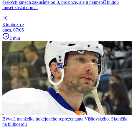
českých kinech zakusíme od 3. prosince, ale ti nejmenší budou
muset zůstat doma.
Kinobox.cz
dnes, 07:05
2 min
Bývalá manželka hokejového reprezentanta Višňovského. Skončila
na billboardu