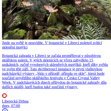
Jinde na světě je neuvidíte. V botanické v Liberci poletují svítící
sklenění motýlci
Botanická zahrada v Liberci se začala proměňovat v působivou
sklářskou galerii. V jejích sklenících se včera zabydlelo 15
unikátních, ručně vyrobených skleněných motýlků, kteří díky světlu
ve svém těle září. Tato dechberoucí instalace je první vlaštovkou
nadcházející výstavy „Sklo v přírodě, příroda ve skle“, která bude
součástí největšího sklářského festivalu v Česku Crystal Valley
Week. V nadcházejících dnech přibydou do botanické zahrady díla
dalších sklářů, kteří budou také součástí výstavy.
Liberecká Drbna
dnes, 07:00