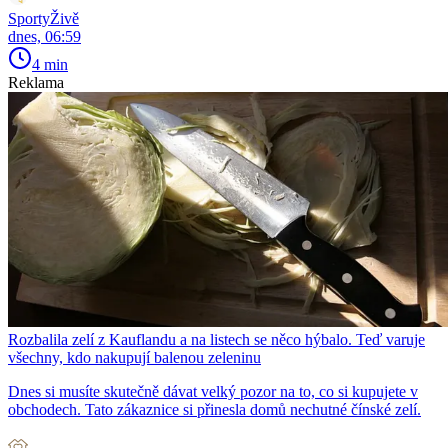
SportyŽivě
dnes, 06:59
4 min
Reklama
Rozbalila zelí z Kauflandu a na listech se něco hýbalo. Teď varuje
všechny, kdo nakupují balenou zeleninu
Dnes si musíte skutečně dávat velký pozor na to, co si kupujete v
obchodech. Tato zákaznice si přinesla domů nechutné čínské zelí.