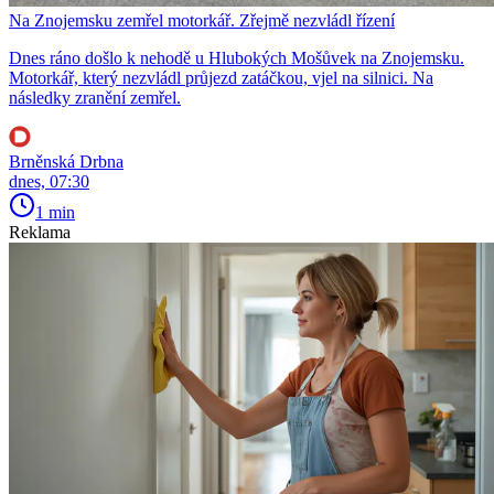
Na Znojemsku zemřel motorkář. Zřejmě nezvládl řízení
Dnes ráno došlo k nehodě u Hlubokých Mošůvek na Znojemsku.
Motorkář, který nezvládl průjezd zatáčkou, vjel na silnici. Na
následky zranění zemřel.
Brněnská Drbna
dnes, 07:30
1 min
Reklama