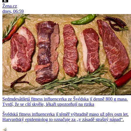
Žena.cz
dnes, 06:59
Sedmdesátiletá fitness influencerka ze Švédska jí denně 800 g masa.
Tvrdí, že se cítí skvěle, lékaři upozorňují na rizika
Švédská fitness influencerka jí téměř výhradně maso už přes osm let.
Harvardský epidemiolog to označuje za „v zásadě strašný nápad“.