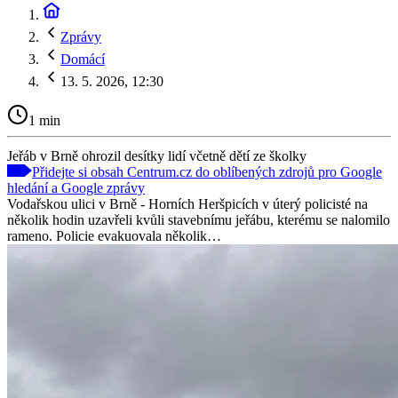
Zprávy
Domácí
13. 5. 2026, 12:30
1 min
Jeřáb v Brně ohrozil desítky lidí včetně dětí ze školky
Přidejte si obsah Centrum.cz do oblíbených zdrojů pro Google
hledání a Google zprávy
Vodařskou ulici v Brně - Horních Heršpicích v úterý policisté na
několik hodin uzavřeli kvůli stavebnímu jeřábu, kterému se nalomilo
rameno. Policie evakuovala několik…