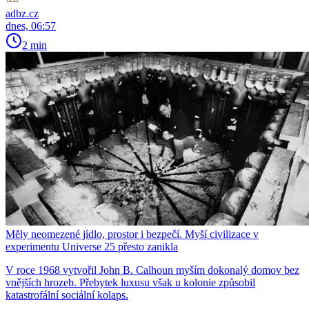
adbz.cz
dnes, 06:57
2 min
Měly neomezené jídlo, prostor i bezpečí. Myší civilizace v
experimentu Universe 25 přesto zanikla
V roce 1968 vytvořil John B. Calhoun myším dokonalý domov bez
vnějších hrozeb. Přebytek luxusu však u kolonie způsobil
katastrofální sociální kolaps.