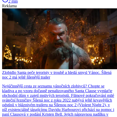
2 min
Reklama
Zlobidlo Santa peče teroristy v troubě a hledá smysl Vánoc. Šílená
noc 2 má ještě šílenější trailer
Nejúčinnější cesta ze seznamu vánočních zlobivců? Chopte se
kladiva a po vzoru dočasně penalizovaného Santa Clause vymlaťte
obchodní dům v zajetí mstivých teroristů. Filmové pokračování milé
sváteční řezničiny Šílená noc z roku 2022 nabývá ještě krvavějších
odstínů v bláznivém traileru na Šílenou noc 2 (Violent Night 2), v
níž existenciálně tápajícímu Davidu Harbourovi přichází na pomoc i
paní Clausová v podání Kristen Bell. Jejich nápravnou nadílku v