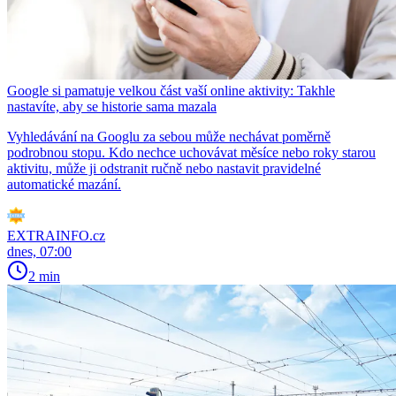
Google si pamatuje velkou část vaší online aktivity: Takhle
nastavíte, aby se historie sama mazala
Vyhledávání na Googlu za sebou může nechávat poměrně
podrobnou stopu. Kdo nechce uchovávat měsíce nebo roky starou
aktivitu, může ji odstranit ručně nebo nastavit pravidelné
automatické mazání.
EXTRAINFO.cz
dnes, 07:00
2 min