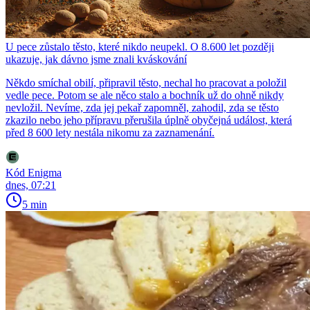
U pece zůstalo těsto, které nikdo neupekl. O 8.600 let později
ukazuje, jak dávno jsme znali kváskování
Někdo smíchal obilí, připravil těsto, nechal ho pracovat a položil
vedle pece. Potom se ale něco stalo a bochník už do ohně nikdy
nevložil. Nevíme, zda jej pekař zapomněl, zahodil, zda se těsto
zkazilo nebo jeho přípravu přerušila úplně obyčejná událost, která
před 8 600 lety nestála nikomu za zaznamenání.
Kód Enigma
dnes, 07:21
5 min