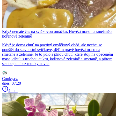
Když nemáte čas na svíčkovou omáčku: Hovězí maso na smetaně a
kořenové zelenině
Když je doma chuť na poctivý omáčkový oběd, ale nechci se
pouštět do slavnostní svíčkové, dělám právě hovězí maso na
smetaně a zelenině. Je to jídlo s plnou chutí, které stojí na opečeném
mase, cibuli s trochou cukru, kořenové zelenině a smetaně, a přitom
se obejde i bez mouky navíc.
Cooky.cz
dnes, 07:20
4 min