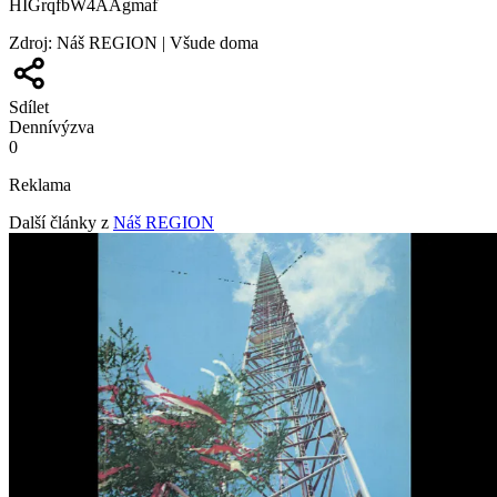
HIGrqfbW4AAgmaf
Zdroj
:
Náš REGION | Všude doma
Sdílet
Denní
výzva
0
Reklama
Další články z
Náš REGION