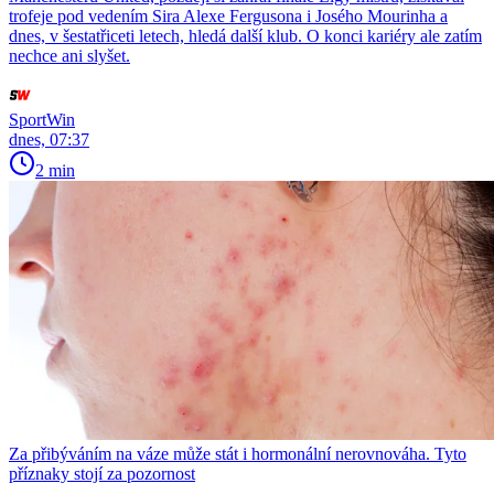
trofeje pod vedením Sira Alexe Fergusona i Josého Mourinha a
dnes, v šestatřiceti letech, hledá další klub. O konci kariéry ale zatím
nechce ani slyšet.
SportWin
dnes, 07:37
2 min
Za přibýváním na váze může stát i hormonální nerovnováha. Tyto
příznaky stojí za pozornost