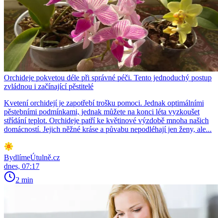
Orchideje pokvetou déle při správné péči. Tento jednoduchý postup
zvládnou i začínající pěstitelé
Kvetení orchidejí je zapotřebí trošku pomoci. Jednak optimálními
pěstebními podmínkami, jednak můžete na konci léta vyzkoušet
střídání teplot. Orchideje patří ke květinové výzdobě mnoha našich
domácností. Jejich něžné kráse a půvabu nepodléhají jen ženy, ale...
BydlímeÚtulně.cz
dnes, 07:17
2 min