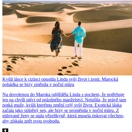
Kvůli lásce k cizinci opustila Linda svůj život i zemi. Marocká
pohádka se brzy změnila v noční můru
Na dovolenou do Maroka odjížděla Linda s pocitem, že potřebuje
jen na chvíli utéct od prázdného manželství. Netušila, že právě tam
potká muže, kvůli kterému změní celý svůj život. Exotická láska
začala jako splněný sen, ale brzy se proměnila v noční můru. Z
milované ženy se stala vězeňkyně, která musela riskovat všechno,
aby získala zpět svou svobodu.