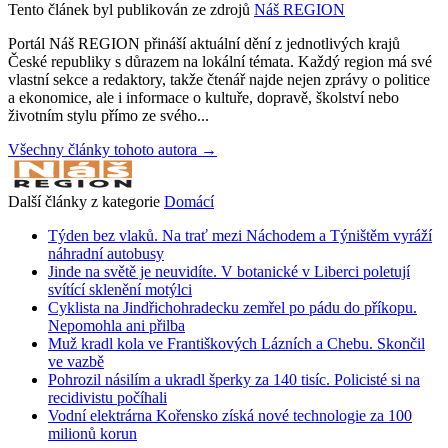
Tento článek byl publikován ze zdrojů
Náš REGION
Portál Náš REGION přináší aktuální dění z jednotlivých krajů
České republiky s důrazem na lokální témata. Každý region má své
vlastní sekce a redaktory, takže čtenář najde nejen zprávy o politice
a ekonomice, ale i informace o kultuře, dopravě, školství nebo
životním stylu přímo ze svého...
Všechny články tohoto autora →
Další články z kategorie
Domácí
Týden bez vlaků. Na trať mezi Náchodem a Týništěm vyráží
náhradní autobusy
Jinde na světě je neuvidíte. V botanické v Liberci poletují
svítící sklenění motýlci
Cyklista na Jindřichohradecku zemřel po pádu do příkopu.
Nepomohla ani přilba
Muž kradl kola ve Františkových Lázních a Chebu. Skončil
ve vazbě
Pohrozil násilím a ukradl šperky za 140 tisíc. Policisté si na
recidivistu počíhali
Vodní elektrárna Kořensko získá nové technologie za 100
milionů korun