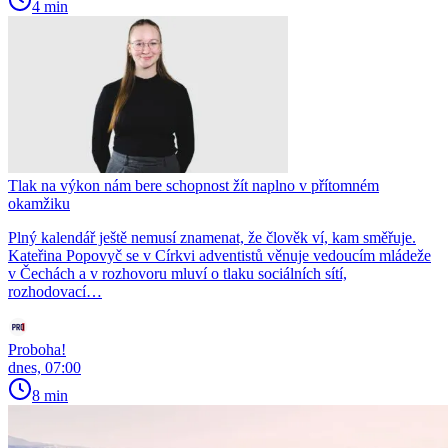
4 min
Tlak na výkon nám bere schopnost žít naplno v přítomném
okamžiku
Plný kalendář ještě nemusí znamenat, že člověk ví, kam směřuje.
Kateřina Popovyč se v Církvi adventistů věnuje vedoucím mládeže
v Čechách a v rozhovoru mluví o tlaku sociálních sítí,
rozhodovací…
Proboha!
dnes, 07:00
8 min