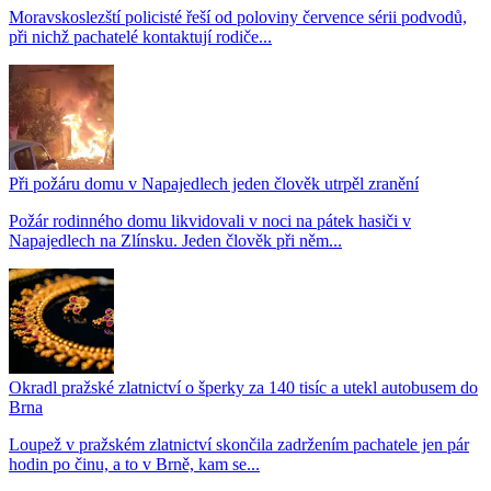
Moravskoslezští policisté řeší od poloviny července sérii podvodů,
při nichž pachatelé kontaktují rodiče...
Při požáru domu v Napajedlech jeden člověk utrpěl zranění
Požár rodinného domu likvidovali v noci na pátek hasiči v
Napajedlech na Zlínsku. Jeden člověk při něm...
Okradl pražské zlatnictví o šperky za 140 tisíc a utekl autobusem do
Brna
Loupež v pražském zlatnictví skončila zadržením pachatele jen pár
hodin po činu, a to v Brně, kam se...