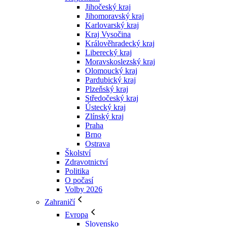
Jihočeský kraj
Jihomoravský kraj
Karlovarský kraj
Kraj Vysočina
Králověhradecký kraj
Liberecký kraj
Moravskoslezský kraj
Olomoucký kraj
Pardubický kraj
Plzeňský kraj
Středočeský kraj
Ústecký kraj
Zlínský kraj
Praha
Brno
Ostrava
Školství
Zdravotnictví
Politika
O počasí
Volby 2026
Zahraničí
Evropa
Slovensko