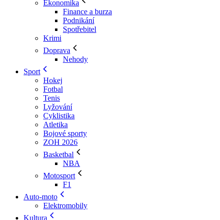
Ekonomika
Finance a burza
Podnikání
Spotřebitel
Krimi
Doprava
Nehody
Sport
Hokej
Fotbal
Tenis
Lyžování
Cyklistika
Atletika
Bojové sporty
ZOH 2026
Basketbal
NBA
Motosport
F1
Auto-moto
Elektromobily
Kultura