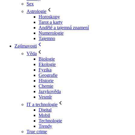
Sex
Astrologie
Horoskopy
Tarot a karty
Andělé a tajemná znamení
Numerologie
Tajemno
Zajímavosti
Věda
Biologie
Ekologie
Fyzika
Geografie
Historie
Chemie
Jazykověda
Vesmír
IT a technologie
Digital
Mobil
Technologie
Trendy
True crime