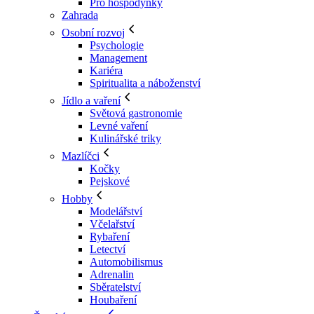
Pro hospodyňky
Zahrada
Osobní rozvoj
Psychologie
Management
Kariéra
Spiritualita a náboženství
Jídlo a vaření
Světová gastronomie
Levné vaření
Kulinářské triky
Mazlíčci
Kočky
Pejskové
Hobby
Modelářství
Včelařství
Rybaření
Letectví
Automobilismus
Adrenalin
Sběratelství
Houbaření