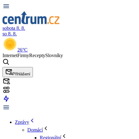
sobota 8. 8.
so 8. 8.
26°C
Internet
Firmy
Recepty
Slovníky
Přihlášení
Zprávy
Domácí
Regionální