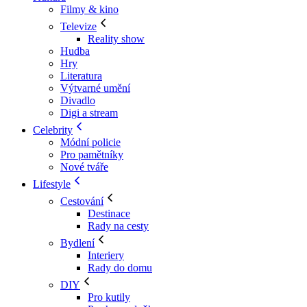
Filmy & kino
Televize
Reality show
Hudba
Hry
Literatura
Výtvarné umění
Divadlo
Digi a stream
Celebrity
Módní policie
Pro pamětníky
Nové tváře
Lifestyle
Cestování
Destinace
Rady na cesty
Bydlení
Interiery
Rady do domu
DIY
Pro kutily