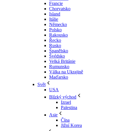
Francie
Chorvatsko
Island
Itálie
Německo
Polsko
Rakousko
Řecko
Rusko
Španělsko
Švédsko
Velká Británie
Rumunsko
Válka na Ukrajině
Maďarsko
Svět
USA
Blízký východ
Izrael
Palestina
Asie
Čína
Jižní Korea