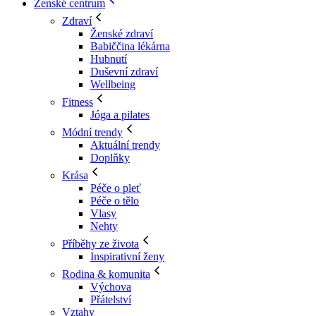
Ženské centrum
Zdraví
Ženské zdraví
Babiččina lékárna
Hubnutí
Duševní zdraví
Wellbeing
Fitness
Jóga a pilates
Módní trendy
Aktuální trendy
Doplňky
Krása
Péče o pleť
Péče o tělo
Vlasy
Nehty
Příběhy ze života
Inspirativní ženy
Rodina & komunita
Výchova
Přátelství
Vztahy