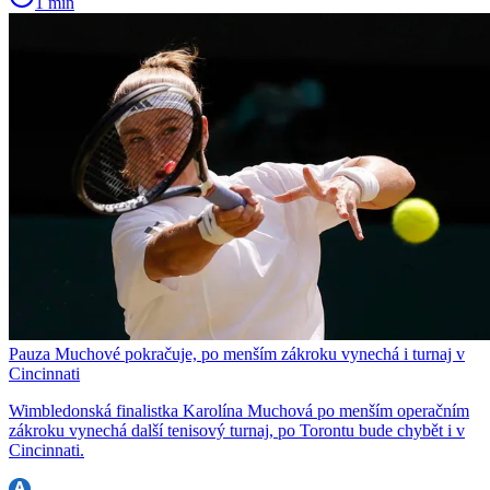
1 min
Pauza Muchové pokračuje, po menším zákroku vynechá i turnaj v
Cincinnati
Wimbledonská finalistka Karolína Muchová po menším operačním
zákroku vynechá další tenisový turnaj, po Torontu bude chybět i v
Cincinnati.