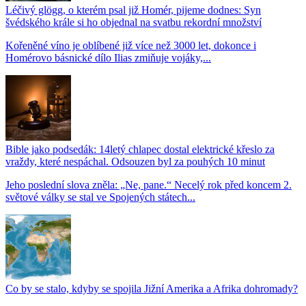
Léčivý glögg, o kterém psal již Homér, pijeme dodnes: Syn
švédského krále si ho objednal na svatbu rekordní množství
Kořeněné víno je oblíbené již více než 3000 let, dokonce i
Homérovo básnické dílo Ilias zmiňuje vojáky,...
Bible jako podsedák: 14letý chlapec dostal elektrické křeslo za
vraždy, které nespáchal. Odsouzen byl za pouhých 10 minut
Jeho poslední slova zněla: „Ne, pane.“ Necelý rok před koncem 2.
světové války se stal ve Spojených státech...
Co by se stalo, kdyby se spojila Jižní Amerika a Afrika dohromady?