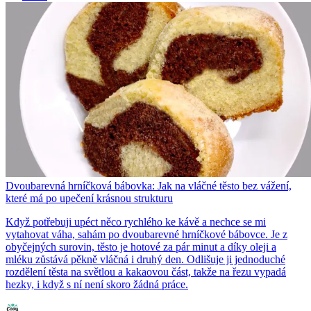
Dvoubarevná hrníčková bábovka: Jak na vláčné těsto bez vážení,
které má po upečení krásnou strukturu
Když potřebuji upéct něco rychlého ke kávě a nechce se mi
vytahovat váha, sahám po dvoubarevné hrníčkové bábovce. Je z
obyčejných surovin, těsto je hotové za pár minut a díky oleji a
mléku zůstává pěkně vláčná i druhý den. Odlišuje ji jednoduché
rozdělení těsta na světlou a kakaovou část, takže na řezu vypadá
hezky, i když s ní není skoro žádná práce.