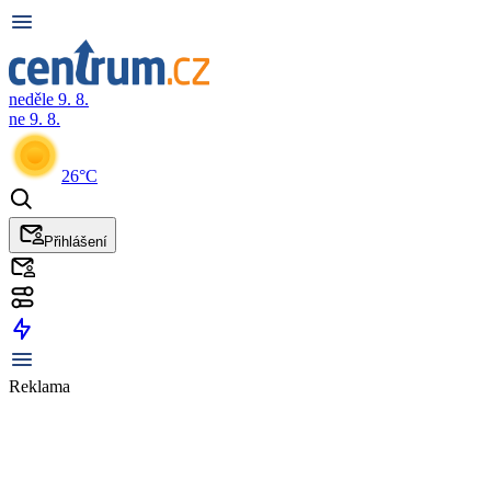
neděle 9. 8.
ne 9. 8.
26°C
Přihlášení
Reklama