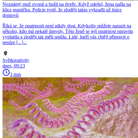
Neznámý muž zvonil a bušil na dveře. Když odešel, žena našla na
klice gumičku. Policie tvrdí, že zloději takto vykradli už tisíce
domovů
Říká se, že opatrnosti není nikdy dost. Kdykoliv můžete narazit na
někoho, kdo má nekalé úmysly. Této ženě se její opatrnost opravdu
vyplatila a zloději tak měli smůlu. Lidé, kteří vás chtějí připravit o
peníze [...]...
Světkreativity
dnes, 09:23
3 min