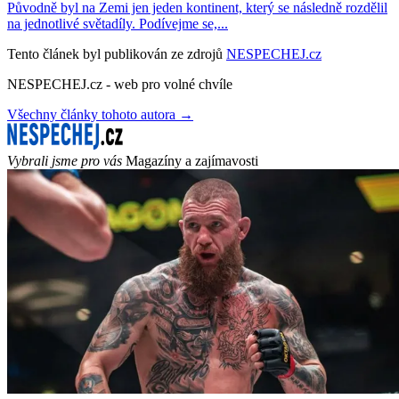
Původně byl na Zemi jen jeden kontinent, který se následně rozdělil
na jednotlivé světadíly. Podívejme se,...
Tento článek byl publikován ze zdrojů
NESPECHEJ.cz
NESPECHEJ.cz - web pro volné chvíle
Všechny články tohoto autora →
Vybrali jsme pro vás
Magazíny a zajímavosti