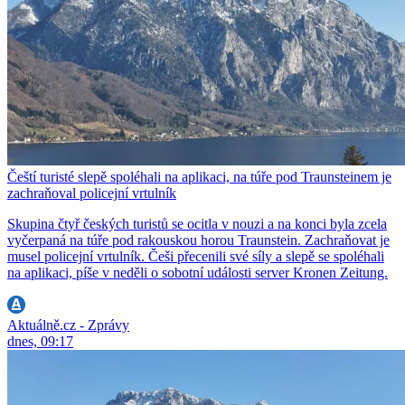
Čeští turisté slepě spoléhali na aplikaci, na túře pod Traunsteinem je
zachraňoval policejní vrtulník
Skupina čtyř českých turistů se ocitla v nouzi a na konci byla zcela
vyčerpaná na túře pod rakouskou horou Traunstein. Zachraňovat je
musel policejní vrtulník. Češi přecenili své síly a slepě se spoléhali
na aplikaci, píše v neděli o sobotní události server Kronen Zeitung.
Aktuálně.cz - Zprávy
dnes, 09:17