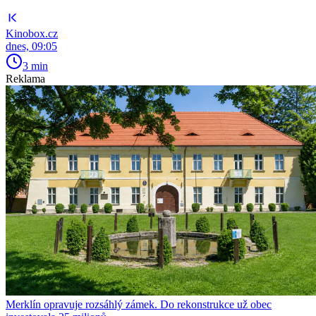
Kinobox.cz
dnes, 09:05
3 min
Reklama
Merklín opravuje rozsáhlý zámek. Do rekonstrukce už obec