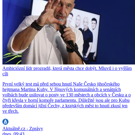
Ambiciózní lídr prozradil, která města chce dobýt. Mluvil i o vyšším
cíli
První velký test má před sebou hnutí Naše Česko jihočeského
hejtmana Martina Kuby. V říjnových komunálních a senátních
volbách bude usilovat o posty ve 130 městech a obcích v Česku a o
čtyři křesla v horní komoře parlamentu. Důležité jsou ale pro Kubu
především domácí jižní Čechy, z krajských měst to hnutí zkusí jen
ve třech.
Aktuálně.cz - Zprávy
dnes, 09:43