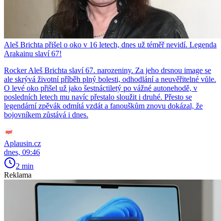
Aleš Brichta přišel o oko v 16 letech, dnes už téměř nevidí. Legenda
Arakainu slaví 67!
Rocker Aleš Brichta slaví 67. narozeniny. Za jeho drsnou image se
ale skrývá životní příběh plný bolesti, odhodlání a neuvěřitelné vůle.
O levé oko přišel už jako šestnáctiletý po vážné autonehodě, v
posledních letech mu navíc přestalo sloužit i druhé. Přesto se
legendární zpěvák odmítá vzdát a fanouškům znovu dokázal, že
bojovníkem zůstává i dnes.
Aplausin.cz
dnes, 09:46
2 min
Reklama