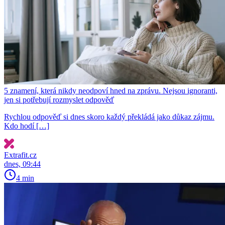
5 znamení, která nikdy neodpoví hned na zprávu. Nejsou ignoranti,
jen si potřebují rozmyslet odpověď
Rychlou odpověď si dnes skoro každý překládá jako důkaz zájmu.
Kdo hodí […]
Extrafit.cz
dnes, 09:44
4 min