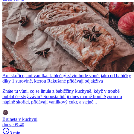
Ani skořice, ani vanilka. Jablečný závin bude vonět jako od babičky
díky 1 surovině, kterou Rakušané přidávají odjakživa
Znáte tu vůni, co se linula z babiččiny kuchyně, když v troubě
bublal čerstvý závin? Spousta lidí ji dnes marně honí. Sypou do
náplně skořici, přidávají vanilkový cukr, a stejně...
Bruneta v kuchyni
dnes, 09:40
3 min