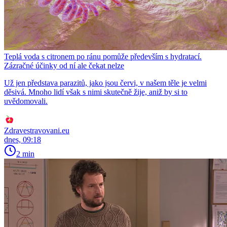
Teplá voda s citronem po ránu pomůže především s hydratací.
Zázračné účinky od ní ale čekat nelze
Už jen představa parazitů, jako jsou červi, v našem těle je velmi
děsivá. Mnoho lidí však s nimi skutečně žije, aniž by si to
uvědomovali.
Zdravestravovani.eu
dnes, 09:18
2 min