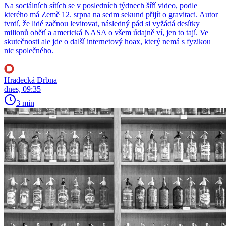
Na sociálních sítích se v posledních týdnech šíří video, podle
kterého má Země 12. srpna na sedm sekund přijít o gravitaci. Autor
tvrdí, že lidé začnou levitovat, následný pád si vyžádá desítky
milionů obětí a americká NASA o všem údajně ví, jen to tají. Ve
skutečnosti ale jde o další internetový hoax, který nemá s fyzikou
nic společného.
Hradecká Drbna
dnes, 09:35
3 min