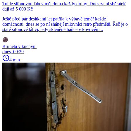
Tuhle sifonovou láhev měl doma každý druhý. Dnes za ni sběratelé
dají až 5 000 Kč
Ještě před pár desítkami let patřila k výbavě téměř každé
domácnosti, dnes se po ní shánějí milovníci retro předmětů. Řeč je o
staré sifonové láhvi, tedy skleněné baňce v kovovém...
Bruneta v kuchyni
dnes, 09:29
4 min