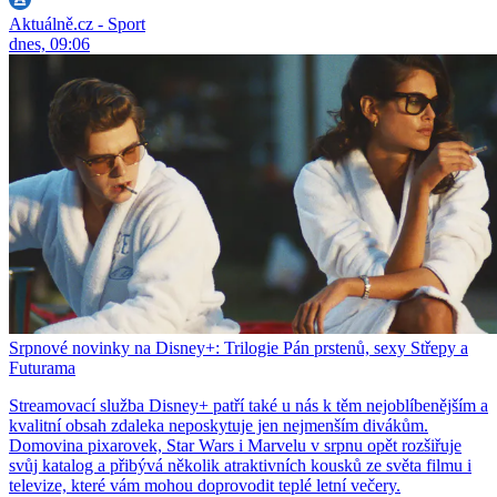
Aktuálně.cz - Sport
dnes, 09:06
Srpnové novinky na Disney+: Trilogie Pán prstenů, sexy Střepy a
Futurama
Streamovací služba Disney+ patří také u nás k těm nejoblíbenějším a
kvalitní obsah zdaleka neposkytuje jen nejmenším divákům.
Domovina pixarovek, Star Wars i Marvelu v srpnu opět rozšiřuje
svůj katalog a přibývá několik atraktivních kousků ze světa filmu i
televize, které vám mohou doprovodit teplé letní večery.