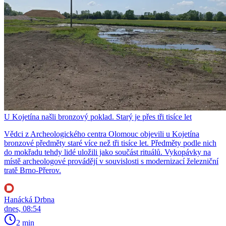
U Kojetína našli bronzový poklad. Starý je přes tři tisíce let
Vědci z Archeologického centra Olomouc objevili u Kojetína
bronzové předměty staré více než tři tisíce let. Předměty podle nich
do mokřadu tehdy lidé uložili jako součást rituálů. Vykopávky na
místě archeologové provádějí v souvislosti s modernizací železniční
tratě Brno-Přerov.
Hanácká Drbna
dnes, 08:54
2 min