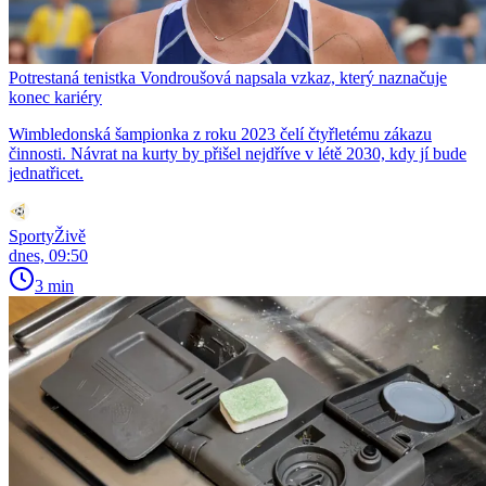
Potrestaná tenistka Vondroušová napsala vzkaz, který naznačuje
konec kariéry
Wimbledonská šampionka z roku 2023 čelí čtyřletému zákazu
činnosti. Návrat na kurty by přišel nejdříve v létě 2030, kdy jí bude
jednatřicet.
SportyŽivě
dnes, 09:50
3 min