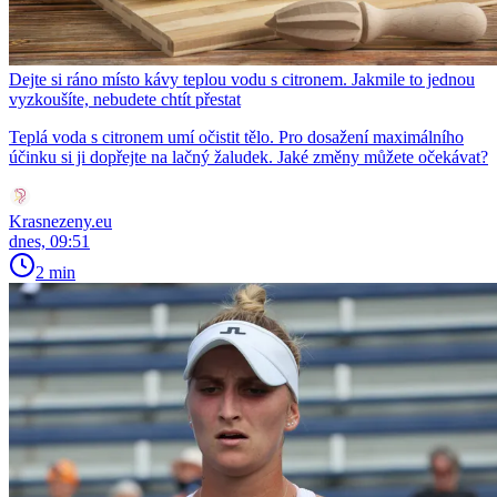
Dejte si ráno místo kávy teplou vodu s citronem. Jakmile to jednou
vyzkoušíte, nebudete chtít přestat
Teplá voda s citronem umí očistit tělo. Pro dosažení maximálního
účinku si ji dopřejte na lačný žaludek. Jaké změny můžete očekávat?
Krasnezeny.eu
dnes, 09:51
2 min