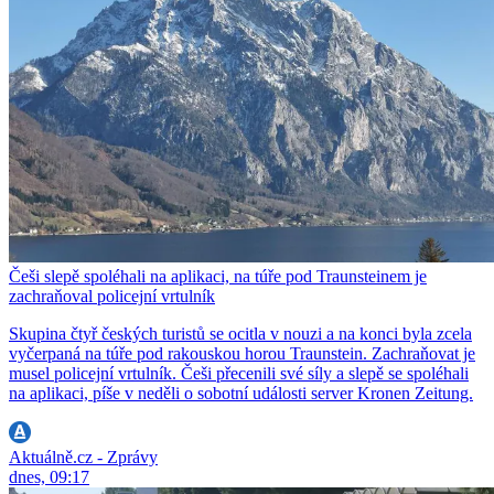
Češi slepě spoléhali na aplikaci, na túře pod Traunsteinem je
zachraňoval policejní vrtulník
Skupina čtyř českých turistů se ocitla v nouzi a na konci byla zcela
vyčerpaná na túře pod rakouskou horou Traunstein. Zachraňovat je
musel policejní vrtulník. Češi přecenili své síly a slepě se spoléhali
na aplikaci, píše v neděli o sobotní události server Kronen Zeitung.
Aktuálně.cz - Zprávy
dnes, 09:17