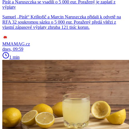
Pirát a Naruszczka se vsadili o 5 000 eur. Poražený je zaplatí z
výplaty
Samuel „Pirát“ Krištofič a Marcin Naruszczka přidali k odvetě na
RFA 32 soukromou sázku o 5 000 eur. Poražený předá vítězi z
vlastní zápasové výplaty zhruba 121 tisíc korun.
MMAMAG.cz
dnes, 09:59
1 min