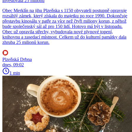
investovala 25 milionů
Obec Merklín na jihu Plzeňska s 1150 obyvateli postupně opravuje
rozsáhlý zámek, který získala do majetku po roce 1990. Dokončuje
přestavbu kinosálu v patře za více než čtyři miliony korun, z něhož
bude společenský sál až pro 150 lidí. Hotovo má být v listopadu.
Obec už opravila střechy, vybudovala nové plynové topení,
knihovnu a zasedací místnost. Celkem už do kulturní památky dala
zhruba 25 milionů korun.
Plzeňská Drbna
dnes, 09:02
1 min