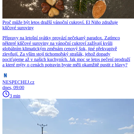
Proč může být letos dražší vánoční cukroví. El Niño zdražuje
klíčové suroviny
Přípravy na letošní svátky provází nečekaný paradox. Zatímco
některé klíčové suroviny na vánoční cukroví zažívají kvůli
globálním klimatickým změnám cenový šok, jiné překvapivě
zlevňují. Za vším stojí tichomořský strašák, jehož dopady
pociťujeme až v našich kuchyních. Jak moc se letos pečení prodraží
a které mýty o cenách potravin byste měli okamžitě pustit z hlavy?
NESPECHEJ.cz
dnes, 09:00
3 min