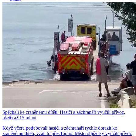
Spěchali ke zraněnému dítěti. Hasiči a záchranáři využili přívoz,
ušetří až 15 minut
Když včera potřebovali hasiči a záchranáři rychle dorazit ke
zraněnému dítěti, vzali to přes Lipno. Místo objížďky využili přívoz