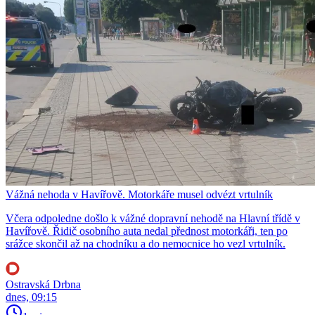
Vážná nehoda v Havířově. Motorkáře musel odvézt vrtulník
Včera odpoledne došlo k vážné dopravní nehodě na Hlavní třídě v
Havířově. Řidič osobního auta nedal přednost motorkáři, ten po
srážce skončil až na chodníku a do nemocnice ho vezl vrtulník.
Ostravská Drbna
dnes, 09:15