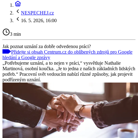
NESPECHEJ.cz
16. 5. 2026, 16:00
3 min
Jak poznat uznání za dobře odvedenou práci?
Přidejte si obsah Centrum.cz do oblíbených zdrojů pro Google
hledání a Google zprávy
„Potřebujeme uznání, a to nejen v práci,“ vysvětluje Nathalie
Martinová, osobní koučka. „Je to jedna z našich základních lidských
potřeb.“ Pracovní svět vedoucím nabízí různé způsoby, jak projevit
podřízeným uznání.