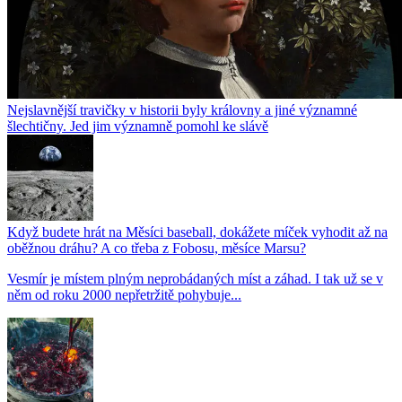
Nejslavnější travičky v historii byly královny a jiné významné
šlechtičny. Jed jim významně pomohl ke slávě
Když budete hrát na Měsíci baseball, dokážete míček vyhodit až na
oběžnou dráhu? A co třeba z Fobosu, měsíce Marsu?
Vesmír je místem plným neprobádaných míst a záhad. I tak už se v
něm od roku 2000 nepřetržitě pohybuje...