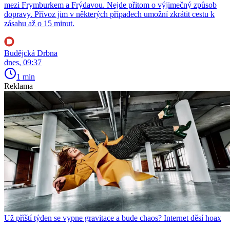
mezi Frymburkem a Frýdavou. Nejde přitom o výjimečný způsob
dopravy. Přívoz jim v některých případech umožní zkrátit cestu k
zásahu až o 15 minut.
Budějcká Drbna
dnes, 09:37
1 min
Reklama
Už příští týden se vypne gravitace a bude chaos? Internet děsí hoax