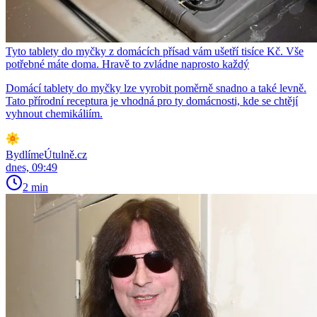
Tyto tablety do myčky z domácích přísad vám ušetří tisíce Kč. Vše
potřebné máte doma. Hravě to zvládne naprosto každý
Domácí tablety do myčky lze vyrobit poměrně snadno a také levně.
Tato přírodní receptura je vhodná pro ty domácnosti, kde se chtějí
vyhnout chemikáliím.
BydlímeÚtulně.cz
dnes, 09:49
2 min