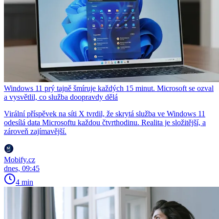
Windows 11 prý tajně šmíruje každých 15 minut. Microsoft se ozval
a vysvětlil, co služba doopravdy dělá
Virální příspěvek na síti X tvrdil, že skrytá služba ve Windows 11
odesílá data Microsoftu každou čtvrthodinu. Realita je složitější, a
zároveň zajímavější.
Mobify.cz
dnes, 09:45
4 min