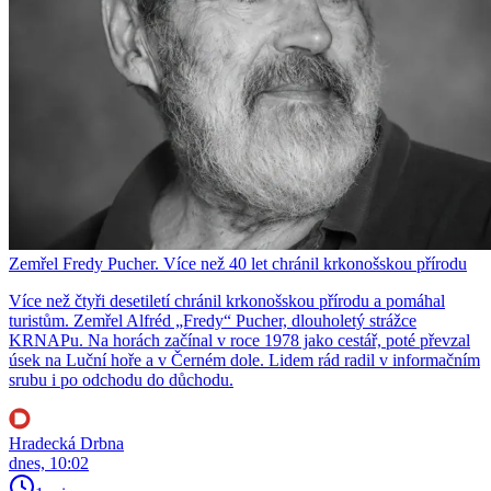
Zemřel Fredy Pucher. Více než 40 let chránil krkonošskou přírodu
Více než čtyři desetiletí chránil krkonošskou přírodu a pomáhal
turistům. Zemřel Alfréd „Fredy“ Pucher, dlouholetý strážce
KRNAPu. Na horách začínal v roce 1978 jako cestář, poté převzal
úsek na Luční hoře a v Černém dole. Lidem rád radil v informačním
srubu i po odchodu do důchodu.
Hradecká Drbna
dnes, 10:02