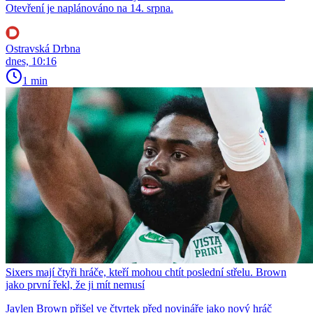
Otevření je naplánováno na 14. srpna.
Ostravská Drbna
dnes, 10:16
1 min
Sixers mají čtyři hráče, kteří mohou chtít poslední střelu. Brown
jako první řekl, že ji mít nemusí
Jaylen Brown přišel ve čtvrtek před novináře jako nový hráč