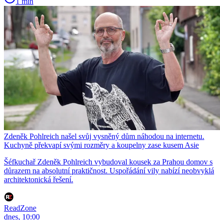
1 min
Zdeněk Pohlreich našel svůj vysněný dům náhodou na internetu.
Kuchyně překvapí svými rozměry a koupelny zase kusem Asie
Šéfkuchař Zdeněk Pohlreich vybudoval kousek za Prahou domov s
důrazem na absolutní praktičnost. Uspořádání vily nabízí neobvyklá
architektonická řešení.
ReadZone
dnes, 10:00