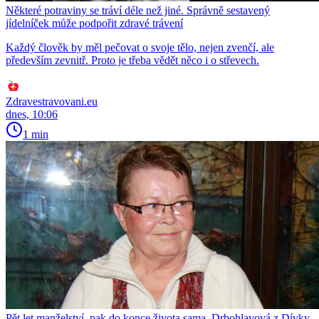
Některé potraviny se tráví déle než jiné. Správně sestavený
jídelníček může podpořit zdravé trávení
Každý člověk by měl pečovat o svoje tělo, nejen zvenčí, ale
především zevnitř. Proto je třeba vědět něco i o střevech.
Zdravestravovani.eu
dnes, 10:06
1 min
Pět let manželství, pak do konce života sama. Drbohlavová z Dívky