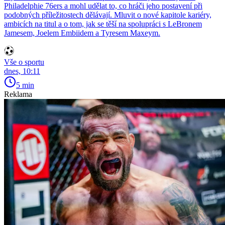
Philadelphie 76ers a mohl udělat to, co hráči jeho postavení při
podobných příležitostech dělávají. Mluvit o nové kapitole kariéry,
ambicích na titul a o tom, jak se těší na spolupráci s LeBronem
Jamesem, Joelem Embiidem a Tyresem Maxeym.
Vše o sportu
dnes, 10:11
5 min
Reklama