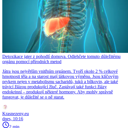
Detoxikace jater z pohodlí domova. Odlehčete tomuto důležitému
orgánu pomocí přírodních metod
Játra jsou největším vnitřním orgánem. Tvoří okolo 2 % celkové
hmotnosti těla a na starost mají látkovou výměnu. Jsou klíčovým
prvkem nejen v metabolismu sacharidů, tuků a bílkovin, ale také
trávicí žlázou produkující žluč. Zastávají také funkci žlázy
endokrinní – produkují některé hormony. Aby mohly správně
fungovat, je důležité se o ně starat.
Krasnezeny.eu
dnes, 10:16
2 min