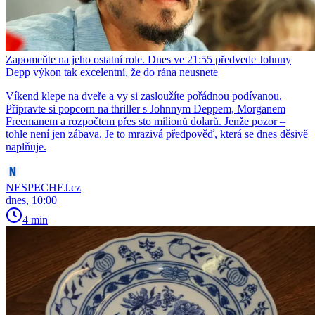
Zapomeňte na jeho ostatní role. Dnes ve 21:55 předvede Johnny
Depp výkon tak excelentní, že do rána neusnete
Víkend klepe na dveře a vy si zasloužíte pořádnou podívanou.
Připravte si popcorn na thriller s Johnnym Deppem, Morganem
Freemanem a rozpočtem přes sto milionů dolarů. Jenže pozor –
tohle není jen zábava. Je to mrazivá předpověď, která se dnes děsivě
naplňuje.
NESPECHEJ.cz
dnes, 10:00
4 min