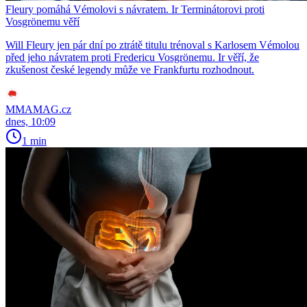
Fleury pomáhá Vémolovi s návratem. Ir Terminátorovi proti
Vosgrönemu věří
Will Fleury jen pár dní po ztrátě titulu trénoval s Karlosem Vémolou
před jeho návratem proti Fredericu Vosgrönemu. Ir věří, že
zkušenost české legendy může ve Frankfurtu rozhodnout.
MMAMAG.cz
dnes, 10:09
1 min