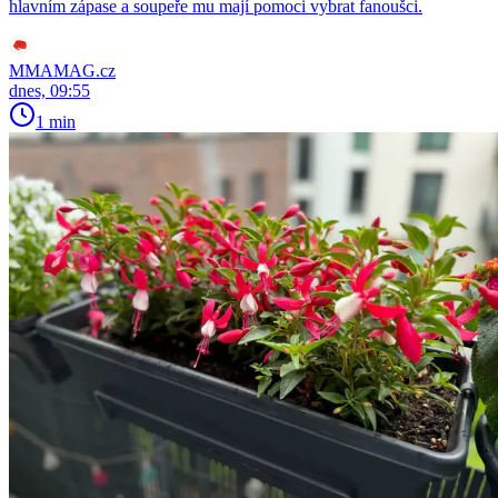
hlavním zápase a soupeře mu mají pomoci vybrat fanoušci.
MMAMAG.cz
dnes, 09:55
1 min