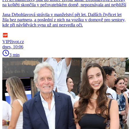
na koštěti skončila v pečovatelském domě, nepoznávala ani nejbližší
Jana Drbohlavová strávila v manželství pět let. Dalších čtyřicet let
žila bez partnera, a poslední z nich na vozíku v domově pro seniory,
kde při návštěvách syna už ani nezvedla oči.
VIPživot.cz
dnes, 10:06
3 min