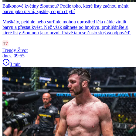
Balkonové květiny žloutnou? Podle toho, které listy začnou měnit
barvu jako první, zjistíte, co jim chybí
Muškáty, petúnie nebo surfinie mohou uprostřed léta náhle ztratit
barvu a přestat kvést. Než však sáhnete po hnojivu, prohlédněte si,
které listy žloutnou jako první. Právě tam se často skrývá odpověď.
Trendy Život
dnes, 09:55
3 min