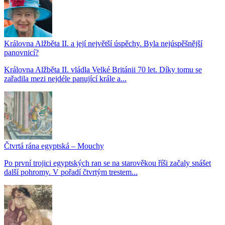
Královna Alžběta II. a její největší úspěchy. Byla nejúspěšnější
panovnicí?
Královna Alžběta II. vládla Velké Británii 70 let. Díky tomu se
zařadila mezi nejdéle panující krále a...
Čtvrtá rána egyptská – Mouchy
Po první trojici egyptských ran se na starověkou říši začaly snášet
další pohromy. V pořadí čtvrtým trestem...