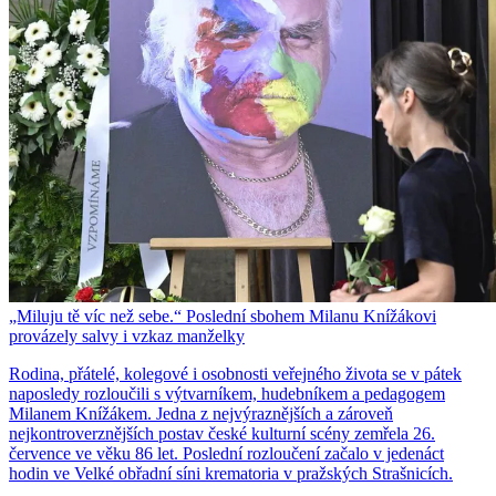
„Miluju tě víc než sebe.“ Poslední sbohem Milanu Knížákovi
provázely salvy i vzkaz manželky
Rodina, přátelé, kolegové i osobnosti veřejného života se v pátek
naposledy rozloučili s výtvarníkem, hudebníkem a pedagogem
Milanem Knížákem. Jedna z nejvýraznějších a zároveň
nejkontroverznějších postav české kulturní scény zemřela 26.
července ve věku 86 let. Poslední rozloučení začalo v jedenáct
hodin ve Velké obřadní síni krematoria v pražských Strašnicích.