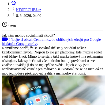
NESPECHEJ.cz
6. 6. 2026, 04:00
3 min
Jak nám mohou sociální sítě škodit?
Přidejte si obsah Centrum.cz do oblíbených zdrojů pro Google
hledání a Google zprávy
Nemůžeme popřít, že se sociální sítě staly součástí našich
každodenních životů. Nejsou to ale jen platformy, kde můžete sdílet
svůj běžný život. Mimo to se staly také marketingovým a reklamním
nástrojem, kde společnosti všeho druhu budují povědomí o své
značce a uvádějí jí do co nejlepšího světla. Jejich vlivy jsou
nepředstavitelně velké a jen málokdo si uvědomí, že se na nich dá až
moc jednoduše překrucovat realita a manipulovat s lidmi.