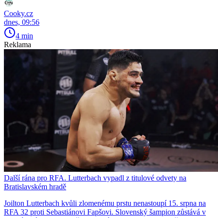
Cooky.cz
dnes, 09:56
4 min
Reklama
Další rána pro RFA. Lutterbach vypadl z titulové odvety na
Bratislavském hradě
Joilton Lutterbach kvůli zlomenému prstu nenastoupí 15. srpna na
RFA 32 proti Sebastiánovi Fapšovi. Slovenský šampion zůstává v