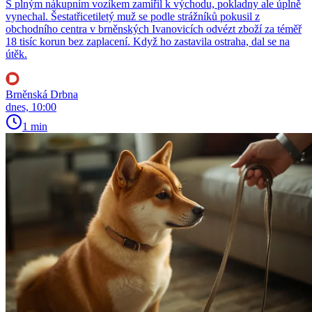
S plným nákupním vozíkem zamířil k východu, pokladny ale úplně
vynechal. Šestatřicetiletý muž se podle strážníků pokusil z
obchodního centra v brněnských Ivanovicích odvézt zboží za téměř
18 tisíc korun bez zaplacení. Když ho zastavila ostraha, dal se na
útěk.
Brněnská Drbna
dnes, 10:00
1 min