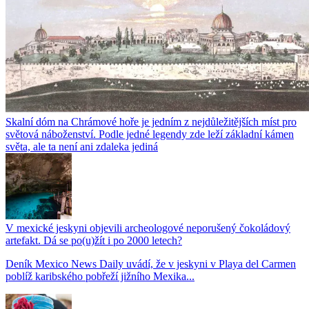
Skalní dóm na Chrámové hoře je jedním z nejdůležitějších míst pro
světová náboženství. Podle jedné legendy zde leží základní kámen
světa, ale ta není ani zdaleka jediná
V mexické jeskyni objevili archeologové neporušený čokoládový
artefakt. Dá se po(u)žít i po 2000 letech?
Deník Mexico News Daily uvádí, že v jeskyni v Playa del Carmen
poblíž karibského pobřeží jižního Mexika...