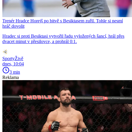
Trenér Hradce Horejš po bitvě s Besiktasem zuřil. Tohle si nesmí
hráč dovolit
Hradec si proti Besiktasi vytvořil řadu vyložených šancí, hrál přes
dvacet minut v přesilovce, a prohrál 0:1.
SportyŽivě
dnes, 10:04
3 min
Reklama