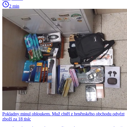
2 min
Pokladny minul obloukem. Muž chtěl z brněnského obchodu odvézt
zboží za 18 tisíc