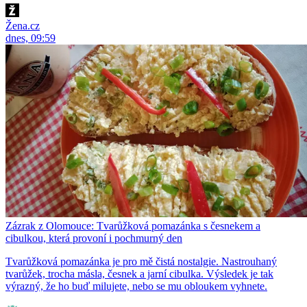
Žena.cz
dnes, 09:59
Zázrak z Olomouce: Tvarůžková pomazánka s česnekem a
cibulkou, která provoní i pochmurný den
Tvarůžková pomazánka je pro mě čistá nostalgie. Nastrouhaný
tvarůžek, trocha másla, česnek a jarní cibulka. Výsledek je tak
výrazný, že ho buď milujete, nebo se mu obloukem vyhnete.