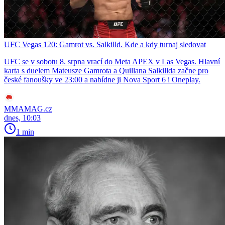
UFC Vegas 120: Gamrot vs. Salkilld. Kde a kdy turnaj sledovat
UFC se v sobotu 8. srpna vrací do Meta APEX v Las Vegas. Hlavní
karta s duelem Mateusze Gamrota a Quillana Salkillda začne pro
české fanoušky ve 23:00 a nabídne ji Nova Sport 6 i Oneplay.
MMAMAG.cz
dnes, 10:03
1 min