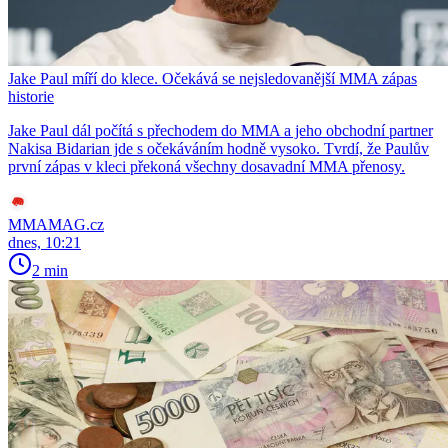
Jake Paul míří do klece. Očekává se nejsledovanější MMA zápas
historie
Jake Paul dál počítá s přechodem do MMA a jeho obchodní partner
Nakisa Bidarian jde s očekáváním hodně vysoko. Tvrdí, že Paulův
první zápas v kleci překoná všechny dosavadní MMA přenosy.
MMAMAG.cz
dnes, 10:21
2 min