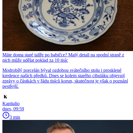
Máte doma staré talíře po babičce? Malý detail na spodní straně z
nich může udělat poklad za 10 tisíc
Modrobílý porcelán býval ozdobou svátečního stolu i prosklené
kredence našich předků. Dnes se kolem starého cibuláku objevují
zprávy o částkách v řádu tisíců korun, skutečnost je však o poznání
pestřejší.
Kapitalio
dnes, 09:59
3 min