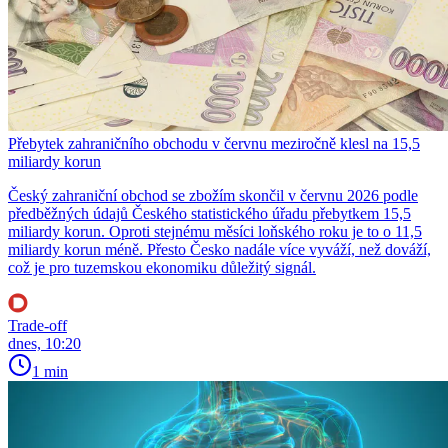
Přebytek zahraničního obchodu v červnu meziročně klesl na 15,5
miliardy korun
Český zahraniční obchod se zbožím skončil v červnu 2026 podle
předběžných údajů Českého statistického úřadu přebytkem 15,5
miliardy korun. Oproti stejnému měsíci loňského roku je to o 11,5
miliardy korun méně. Přesto Česko nadále více vyváží, než dováží,
což je pro tuzemskou ekonomiku důležitý signál.
Trade-off
dnes, 10:20
1 min