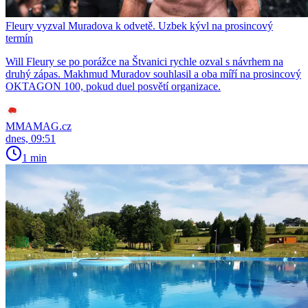
Fleury vyzval Muradova k odvetě. Uzbek kývl na prosincový
termín
Will Fleury se po porážce na Štvanici rychle ozval s návrhem na
druhý zápas. Makhmud Muradov souhlasil a oba míří na prosincový
OKTAGON 100, pokud duel posvětí organizace.
MMAMAG.cz
dnes, 09:51
1 min