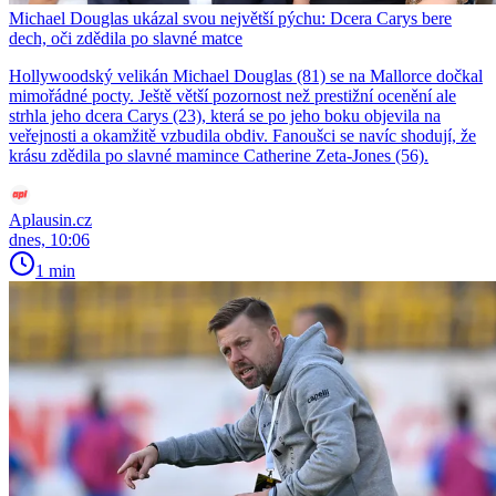
Michael Douglas ukázal svou největší pýchu: Dcera Carys bere
dech, oči zdědila po slavné matce
Hollywoodský velikán Michael Douglas (81) se na Mallorce dočkal
mimořádné pocty. Ještě větší pozornost než prestižní ocenění ale
strhla jeho dcera Carys (23), která se po jeho boku objevila na
veřejnosti a okamžitě vzbudila obdiv. Fanoušci se navíc shodují, že
krásu zdědila po slavné mamince Catherine Zeta-Jones (56).
Aplausin.cz
dnes, 10:06
1 min