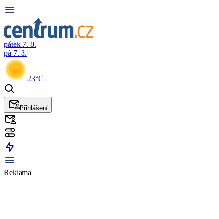
pátek 7. 8.
pá 7. 8.
23°C
Přihlášení
Reklama