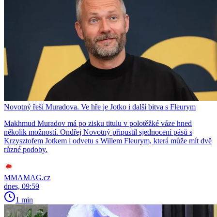
Novotný řeší Muradova. Ve hře je Jotko i další bitva s Fleurym
Makhmud Muradov má po zisku titulu v polotěžké váze hned
několik možností. Ondřej Novotný připustil sjednocení pásů s
Krzysztofem Jotkem i odvetu s Willem Fleurym, která může mít dvě
různé podoby.
MMAMAG.cz
dnes, 09:59
1 min