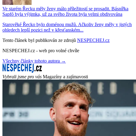
Ve starém Řecku měly ženy málo příležitostí se prosadit. Básnířka
Sapfó byla výjimka, už za svého života byla velmi obdivována
Starověké Řecko bylo doménou mužů. Ačkoliv ženy měly v jistých
ohledech lepší pozici než v křesťanském...
Tento článek byl publikován ze zdrojů
NESPECHEJ.cz
NESPECHEJ.cz - web pro volné chvíle
Všechny články tohoto autora →
Vybrali jsme pro vás
Magazíny a zajímavosti