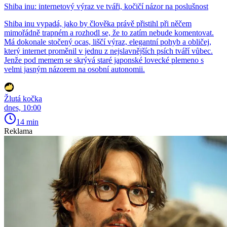
Shiba inu: internetový výraz ve tváři, kočičí názor na poslušnost
Shiba inu vypadá, jako by člověka právě přistihl při něčem
mimořádně trapném a rozhodl se, že to zatím nebude komentovat.
Má dokonale stočený ocas, liščí výraz, elegantní pohyb a obličej,
který internet proměnil v jednu z nejslavnějších psích tváří vůbec.
Jenže pod memem se skrývá staré japonské lovecké plemeno s
velmi jasným názorem na osobní autonomii.
Žlutá kočka
dnes, 10:00
14 min
Reklama