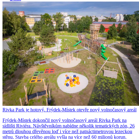
Rivka Park je hotový. Frýdek-Místek otevře nový volnočasový areál
Frýdek-Místek dokončil nový volnočasový areál Rivka Park na
sídlišti Riviéra. Návštěvníkům nabídne několik tematických zón, 26
metrů dlouhou dřevěnou loď i více než patnáctimetrovou lezeckou
stěnu. Stavba celého areálu vyšla na více než 60 milionů korun.