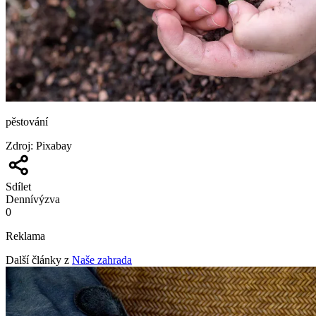
pěstování
Zdroj
:
Pixabay
Sdílet
Denní
výzva
0
Reklama
Další články z
Naše zahrada