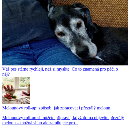
Váš pes stárne rychleji, než si myslíte. Co to znamená pro péči o
něj?
Melounový roll-up: způsob, jak zpracovat i přezrálý meloun
Melounový roll-up si můžete připravit, když doma objevíte přezrálý
meloun – možná si ho ale zamilujete pro...