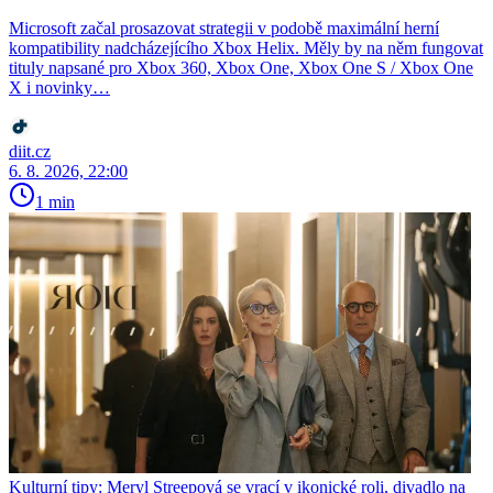
Microsoft začal prosazovat strategii v podobě maximální herní
kompatibility nadcházejícího Xbox Helix. Měly by na něm fungovat
tituly napsané pro Xbox 360, Xbox One, Xbox One S / Xbox One
X i novinky…
diit.cz
6. 8. 2026, 22:00
1 min
Kulturní tipy: Meryl Streepová se vrací v ikonické roli, divadlo na