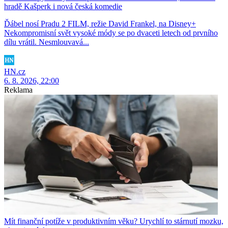
hradě Kašperk i nová česká komedie
Ďábel nosí Pradu 2 FILM, režie David Frankel, na Disney+
Nekompromisní svět vysoké módy se po dvaceti letech od prvního
dílu vrátil. Nesmlouvavá...
HN.cz
6. 8. 2026, 22:00
Reklama
Mít finanční potíže v produktivním věku? Urychlí to stárnutí mozku,