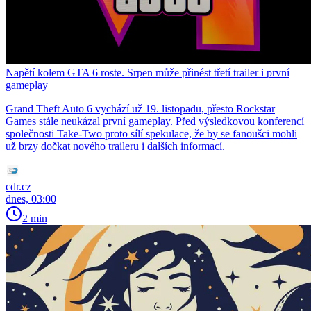
Napětí kolem GTA 6 roste. Srpen může přinést třetí trailer i první
gameplay
Grand Theft Auto 6 vychází už 19. listopadu, přesto Rockstar
Games stále neukázal první gameplay. Před výsledkovou konferencí
společnosti Take-Two proto sílí spekulace, že by se fanoušci mohli
už brzy dočkat nového traileru i dalších informací.
cdr.cz
dnes, 03:00
2 min