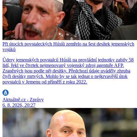
Při útocích povstaleckých Húsíů zemřelo na šest desítek jemenských
vojáků
Údery jemenských povstalců Húsíů na provládní jednotky zabily 58
lidí, řekl ve čtvrtek nejmenovaný vojenský zdroj agentuře AFP.
Zraněných jsou podle něj desítky. Předchozí údaje uváděly zhruba
čtyři desítky mrtvých. Mohlo by se tak jednat o nejkrvavější útok
povstalců v Jemenu od příměří z roku 2022.
Aktuálně.cz - Zprávy
6. 8. 2026, 20:27