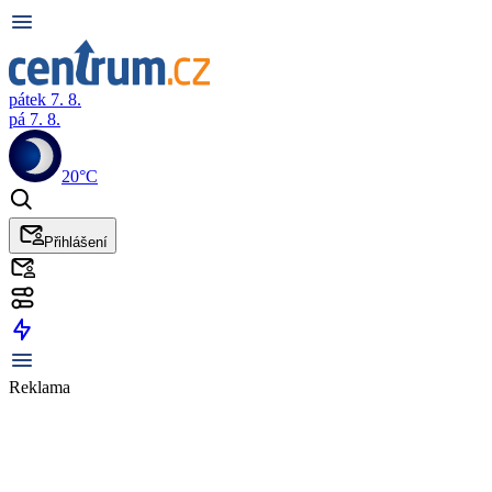
pátek 7. 8.
pá 7. 8.
20°C
Přihlášení
Reklama