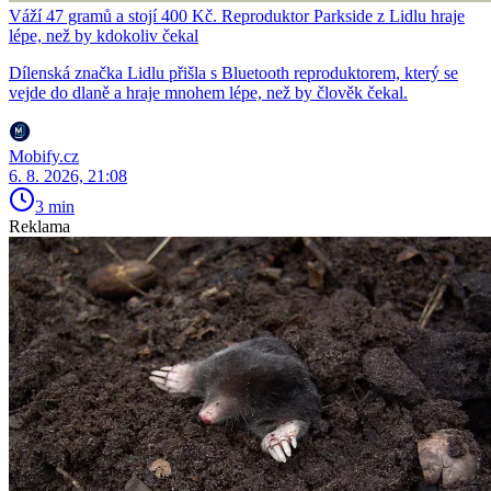
Váží 47 gramů a stojí 400 Kč. Reproduktor Parkside z Lidlu hraje
lépe, než by kdokoliv čekal
Dílenská značka Lidlu přišla s Bluetooth reproduktorem, který se
vejde do dlaně a hraje mnohem lépe, než by člověk čekal.
Mobify.cz
6. 8. 2026, 21:08
3 min
Reklama