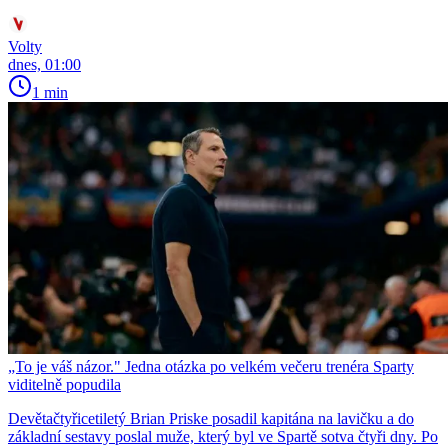
Volty
dnes, 01:00
1 min
„To je váš názor." Jedna otázka po velkém večeru trenéra Sparty
viditelně popudila
Devětačtyřicetiletý Brian Priske posadil kapitána na lavičku a do
základní sestavy poslal muže, který byl ve Spartě sotva čtyři dny. Po