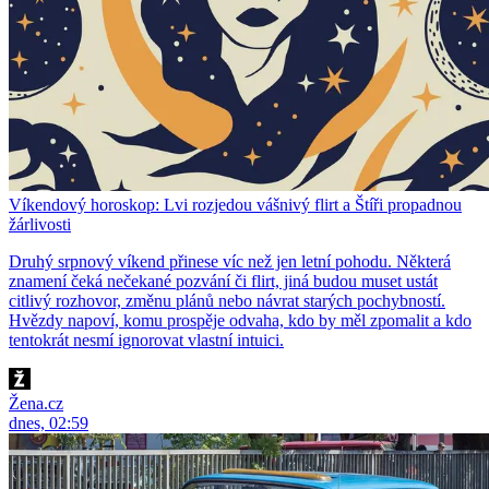
Víkendový horoskop: Lvi rozjedou vášnivý flirt a Štíři propadnou
žárlivosti
Druhý srpnový víkend přinese víc než jen letní pohodu. Některá
znamení čeká nečekané pozvání či flirt, jiná budou muset ustát
citlivý rozhovor, změnu plánů nebo návrat starých pochybností.
Hvězdy napoví, komu prospěje odvaha, kdo by měl zpomalit a kdo
tentokrát nesmí ignorovat vlastní intuici.
Žena.cz
dnes, 02:59