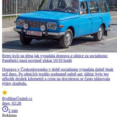
Retro kvíz na téma jak vypadala doprava a silnice za socialismu:
Pamětníci musí povinně získat 10/10 bodů
Doprava v Československu v době socialismu vypadala úplně jinak
než dnes. Po silnicích jezdilo podstatně méně aut, dálnic bylo jen
několik desítek kilometrů a cesta na dovolenou se často plánovala
týdny dopředu.
BydlímeÚtulně.cz
dnes, 02:28
2 min
Reklama