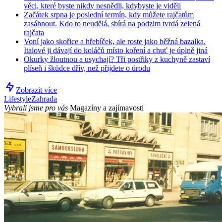
věci, které byste nikdy nesnědli, kdybyste je viděli
Začátek srpna je poslední termín, kdy můžete rajčatům
zasáhnout. Kdo to neudělá, sbírá na podzim tvrdá zelená
rajčata
Voní jako skořice a hřebíček, ale roste jako běžná bazalka.
Italové ji dávají do koláčů místo koření a chuť je úplně jiná
Okurky žloutnou a usychají? Tři postřiky z kuchyně zastaví
plíseň i škůdce dřív, než přijdete o úrodu
Zobrazit více
Lifestyle
Zahrada
Vybrali jsme pro vás
Magazíny a zajímavosti