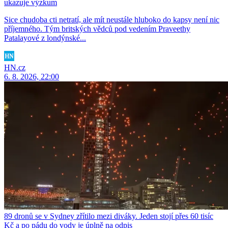
ukazuje výzkum
Sice chudoba cti netratí, ale mít neustále hluboko do kapsy není nic
příjemného. Tým britských vědců pod vedením Praveethy
Patalayové z londýnské...
HN.cz
6. 8. 2026, 22:00
89 dronů se v Sydney zřítilo mezi diváky. Jeden stojí přes 60 tisíc
Kč a po pádu do vody je úplně na odpis