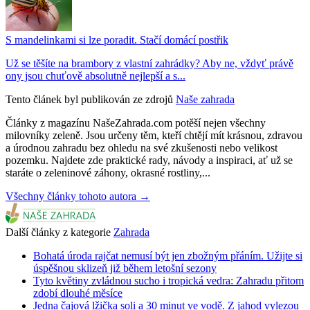
S mandelinkami si lze poradit. Stačí domácí postřik
Už se těšíte na brambory z vlastní zahrádky? Aby ne, vždyť právě
ony jsou chuťově absolutně nejlepší a s...
Tento článek byl publikován ze zdrojů
Naše zahrada
Články z magazínu NašeZahrada.com potěší nejen všechny
milovníky zeleně. Jsou určeny těm, kteří chtějí mít krásnou, zdravou
a úrodnou zahradu bez ohledu na své zkušenosti nebo velikost
pozemku. Najdete zde praktické rady, návody a inspiraci, ať už se
staráte o zeleninové záhony, okrasné rostliny,...
Všechny články tohoto autora →
Další články z kategorie
Zahrada
Bohatá úroda rajčat nemusí být jen zbožným přáním. Užijte si
úspěšnou sklizeň již během letošní sezony
Tyto květiny zvládnou sucho i tropická vedra: Zahradu přitom
zdobí dlouhé měsíce
Jedna čajová lžička soli a 30 minut ve vodě. Z jahod vylezou