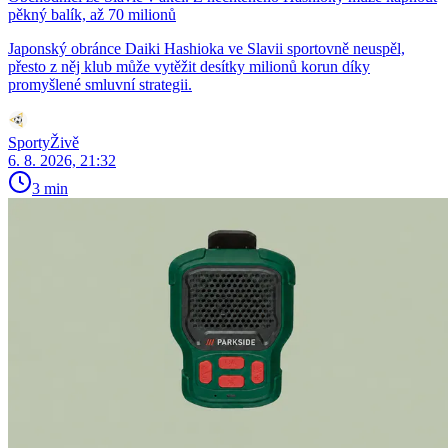
pěkný balík, až 70 milionů
Japonský obránce Daiki Hashioka ve Slavii sportovně neuspěl,
přesto z něj klub může vytěžit desítky milionů korun díky
promyšlené smluvní strategii.
SportyŽivě
6. 8. 2026, 21:32
3 min