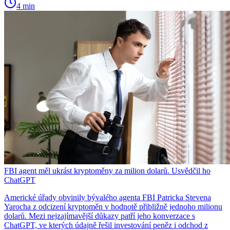
4 min
FBI agent měl ukrást kryptoměny za milion dolarů. Usvědčil ho
ChatGPT
Americké úřady obvinily bývalého agenta FBI Patricka Stevena
Yarocha z odcizení kryptoměn v hodnotě přibližně jednoho milionu
dolarů. Mezi nejzajímavější důkazy patří jeho konverzace s
ChatGPT, ve kterých údajně řešil investování peněz i odchod z