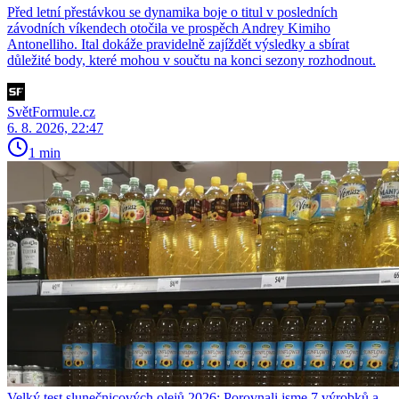
Před letní přestávkou se dynamika boje o titul v posledních
závodních víkendech otočila ve prospěch Andrey Kimiho
Antonelliho. Ital dokáže pravidelně zajíždět výsledky a sbírat
důležité body, které mohou v součtu na konci sezony rozhodnout.
SvětFormule.cz
6. 8. 2026, 22:47
1 min
Velký test slunečnicových olejů 2026: Porovnali jsme 7 výrobků a