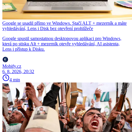
Google se usadil přímo ve Windows. Stačí ALT + mezerník a máte
vyhledávání, Lens i Disk bez otevření prohlížeče
Google spustil samostatnou desktopovou aplikaci pro Windows,
která po stisku Alt + mezerník otevře vyhledávání, AI asistenta,
Lens i přístup k Disku.
Mobify.cz
6. 8. 2026, 20:32
4 min