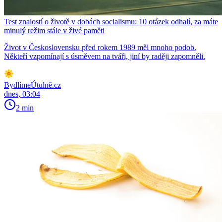
Test znalostí o životě v dobách socialismu: 10 otázek odhalí, za máte
minulý režim stále v živé paměti
Život v Československu před rokem 1989 měl mnoho podob.
Někteří vzpomínají s úsměvem na tváři, jiní by raději zapomněli.
BydlímeÚtulně.cz
dnes, 03:04
2 min