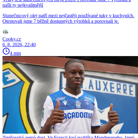
našli ty nejkvalitnější
Slunečnicový olej patří mezi nejčastěji používané tuky v kuchyních.
Otestovali jsme 7 běžně dostupných výrobků a porovnali je.
Cooky.cz
6. 8. 2026, 22:40
4 min
Trpišovský nemá dost. Ve Francii loví rychlíka Mandengueho, který