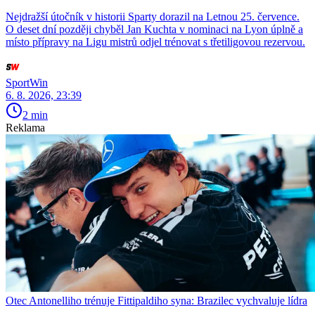
Nejdražší útočník v historii Sparty dorazil na Letnou 25. července.
O deset dní později chyběl Jan Kuchta v nominaci na Lyon úplně a
místo přípravy na Ligu mistrů odjel trénovat s třetiligovou rezervou.
SportWin
6. 8. 2026, 23:39
2 min
Reklama
Otec Antonelliho trénuje Fittipaldiho syna: Brazilec vychvaluje lídra