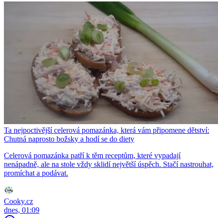
Ta nejpoctivější celerová pomazánka, která vám připomene dětství:
Chutná naprosto božsky a hodí se do diety
Celerová pomazánka patří k těm receptům, které vypadají
nenápadně, ale na stole vždy sklidí největší úspěch. Stačí nastrouhat,
promíchat a podávat.
Cooky.cz
dnes, 01:09