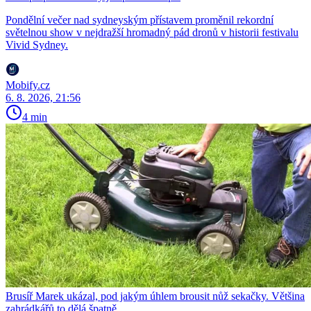
Pondělní večer nad sydneyským přístavem proměnil rekordní
světelnou show v nejdražší hromadný pád dronů v historii festivalu
Vivid Sydney.
Mobify.cz
6. 8. 2026, 21:56
4 min
Brusíř Marek ukázal, pod jakým úhlem brousit nůž sekačky. Většina
zahrádkářů to dělá špatně