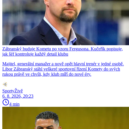
Zábranský buduje Kometu po vzoru Fergusona. Kučeřík popisuje,
jak šéf kontroluje každý detail klubu
Majitel, generální manažer a nově opět hlavní trenér v jedné osobě.
Libor Zábranský stáhl veškeré sportovní řízení Komety do svých
rukou právě ve chvíli, kdy klub míří do nové éry.
SportyŽivě
6. 8. 2026, 20:23
4 min