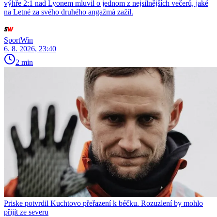
výhře 2:1 nad Lyonem mluvil o jednom z nejsilnějších večerů, jaké
na Letné za svého druhého angažmá zažil.
SportWin
6. 8. 2026, 23:40
2 min
Priske potvrdil Kuchtovo přeřazení k béčku. Rozuzlení by mohlo
přijít ze severu