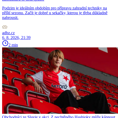
Podzim je ideálním obdobím pro přípravu zahradní techniky na
příští sezonu. Začít je dobré u sekačky, kterou je třeba důkladně
nabrousit.
adbz.cz
6. 8. 2026, 21:39
2 min
Obchodníci ze Slavie v akci. Z nechtěného Hashioky může kápnout