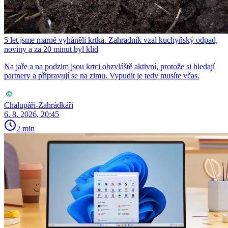
5 let jsme marně vyháněli krtka. Zahradník vzal kuchyňský odpad,
noviny a za 20 minut byl klid
Na jaře a na podzim jsou krtci obzvláště aktivní, protože si hledají
partnery a připravují se na zimu. Vypudit je tedy musíte včas.
Chalupáři-Zahrádkáři
6. 8. 2026, 20:45
2 min