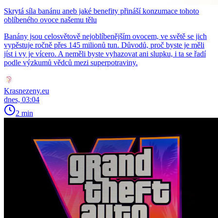
Skrytá síla banánu aneb jaké benefity přináší konzumace tohoto
oblíbeného ovoce našemu tělu
Banány jsou celosvětově nejoblíbenějším ovocem, ve světě se jich
vypěstuje ročně přes 145 milionů tun. Důvodů, proč byste je měli
jíst i vy je vícero. A neměli byste vyhazovat ani slupku, i ta se řadí
podle výzkumů vědců mezi superpotraviny.
Krasnezeny.eu
dnes, 03:04
2 min