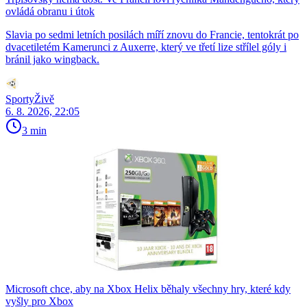
ovládá obranu i útok
Slavia po sedmi letních posilách míří znovu do Francie, tentokrát po
dvacetiletém Kamerunci z Auxerre, který ve třetí lize střílel góly i
bránil jako wingback.
SportyŽivě
6. 8. 2026, 22:05
3 min
Microsoft chce, aby na Xbox Helix běhaly všechny hry, které kdy
vyšly pro Xbox