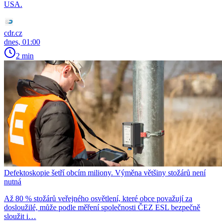
USA.
cdr.cz
dnes, 01:00
2 min
Defektoskopie šetří obcím miliony. Výměna většiny stožárů není
nutná
Až 80 % stožárů veřejného osvětlení, které obce považují za
dosloužilé, může podle měření společnosti ČEZ ESL bezpečně
sloužit i…