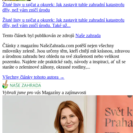
Žluté listy u rajčat a okurek: Jak zastavit tuhle zahradní katastrofu
dřív, než vám zničí úrodu
Žluté listy u rajčat a okurek: Jak zastavit tuhle zahradní katastrofu
dřív, než vám zničí úrodu. Také už...
Tento článek byl publikován ze zdrojů
Naše zahrada
Články z magazínu NašeZahrada.com potěší nejen všechny
milovníky zeleně. Jsou určeny těm, kteří chtějí mít krásnou, zdravou
a úrodnou zahradu bez ohledu na své zkušenosti nebo velikost
pozemku. Najdete zde praktické rady, návody a inspiraci, ať už se
staráte o zeleninové záhony, okrasné rostliny,...
Všechny články tohoto autora →
Vybrali jsme pro vás
Magazíny a zajímavosti