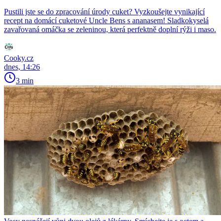
Pustili jste se do zpracování úrody cuket? Vyzkoušejte vynikající
recept na domácí cuketové Uncle Bens s ananasem! Sladkokyselá
zavařovaná omáčka se zeleninou, která perfektně doplní rýži i maso.
Cooky.cz
dnes, 14:26
3 min