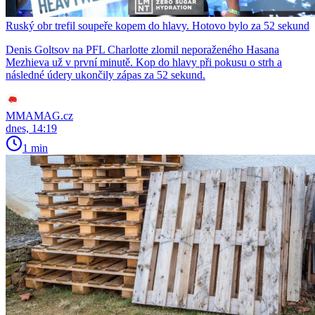
Ruský obr trefil soupeře kopem do hlavy. Hotovo bylo za 52 sekund
Denis Goltsov na PFL Charlotte zlomil neporaženého Hasana
Mezhieva už v první minutě. Kop do hlavy při pokusu o strh a
následné údery ukončily zápas za 52 sekund.
MMAMAG.cz
dnes, 14:19
1 min