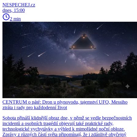
NESPECHEJ.cz
dnes, 15:00
2 min
CENTRUM o páté: Dron u plynovodu, tajemství UFO, Messiho
ztráta i rady pro každodenní život
Sobota přináší klidnější obraz dne, v němž se vedle bezpečnostních
incidentů a osobních tragédií objevují také praktické rady,
technologické vychytávky a výhled k mimořádné noční obloze.
Zprávy z různých částí světa připomínají, že i zdánlivě obyčejný