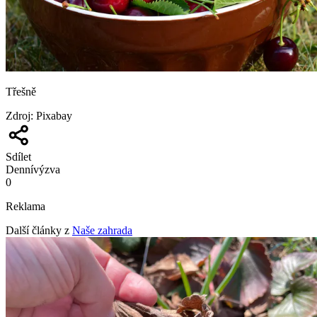
Třešně
Zdroj
:
Pixabay
Sdílet
Denní
výzva
0
Reklama
Další články z
Naše zahrada