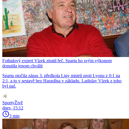
Fotbalový expert Vízek ztratil řeč. Sparta ho svým výkonem
donutila jenom chválit
Sparta otočila zápas 3. předkola Ligy mistrů proti Lyonu z 0:1 na
2:1, a to v sestavě bez Haraslína v základu. Ladislav Vízek z toho
byl paf.
SportyŽivě
dnes, 15:12
3 min