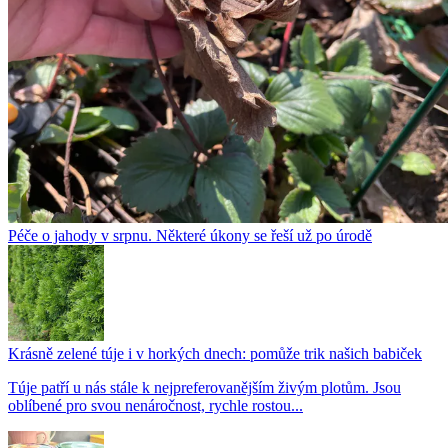
Péče o jahody v srpnu. Některé úkony se řeší už po úrodě
Krásně zelené túje i v horkých dnech: pomůže trik našich babiček
Túje patří u nás stále k nejpreferovanějším živým plotům. Jsou
oblíbené pro svou nenáročnost, rychle rostou...