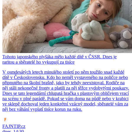
Tohoto japonského plyšáka mělo každé dítě v ČSSR. Dnes je
raritou a sběratelé ho vykupují za tisíce
V osmdesátých letech minulého století po něm toužilo snad každé
dítě v Československu. Kdo ho neměl vystaveného na poličce nebo
připnutého na školní brašně, jako by tehdy neexistoval. Rodiče na
něj stáli nekonečné fronty a platili za něj těžce vydobytými poukazy.
Dnes se tato legendární chlupatá hračka s plastovým obličejem vrací
na scénu v plné parádě. Pokud se vám doma na půdě nebo v krabici
ve sklepě dochoval jeden konkrétní vzácný model, sběratelé vám za
něj bez váhání vyplatí tisíce korun na ruku.
FAJNTIP.cz
dnes, 14:30