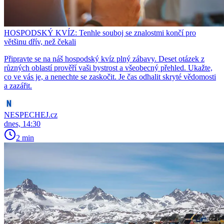
HOSPODSKÝ KVÍZ: Tenhle souboj se znalostmi končí pro
většinu dřív, než čekali
Připravte se na náš hospodský kvíz plný zábavy. Deset otázek z
různých oblastí prověří vaši bystrost a všeobecný přehled. Ukažte,
co ve vás je, a nenechte se zaskočit. Je čas odhalit skryté vědomosti
a zazářit.
NESPECHEJ.cz
dnes, 14:30
2 min