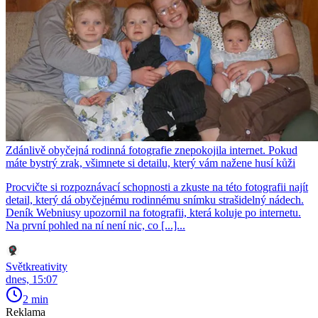
Zdánlivě obyčejná rodinná fotografie znepokojila internet. Pokud
máte bystrý zrak, všimnete si detailu, který vám nažene husí kůži
Procvičte si rozpoznávací schopnosti a zkuste na této fotografii najít
detail, který dá obyčejnému rodinnému snímku strašidelný nádech.
Deník Webniusy upozornil na fotografii, která koluje po internetu.
Na první pohled na ní není nic, co [...]...
Světkreativity
dnes, 15:07
2 min
Reklama