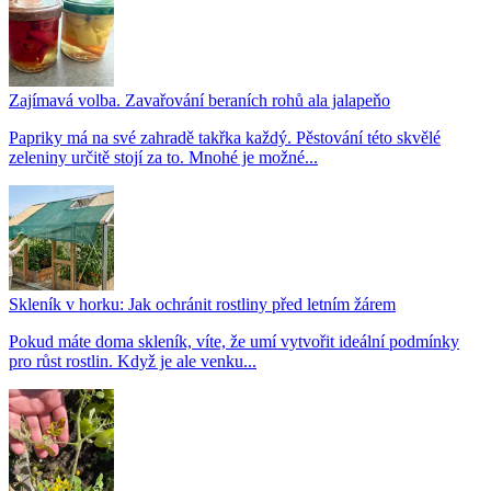
Zajímavá volba. Zavařování beraních rohů ala jalapeňo
Papriky má na své zahradě takřka každý. Pěstování této skvělé
zeleniny určitě stojí za to. Mnohé je možné...
Skleník v horku: Jak ochránit rostliny před letním žárem
Pokud máte doma skleník, víte, že umí vytvořit ideální podmínky
pro růst rostlin. Když je ale venku...