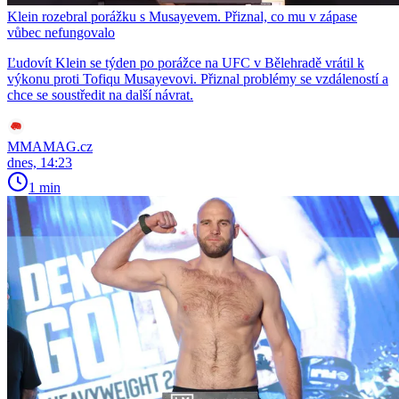
Klein rozebral porážku s Musayevem. Přiznal, co mu v zápase
vůbec nefungovalo
Ľudovít Klein se týden po porážce na UFC v Bělehradě vrátil k
výkonu proti Tofiqu Musayevovi. Přiznal problémy se vzdáleností a
chce se soustředit na další návrat.
MMAMAG.cz
dnes, 14:23
1 min