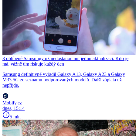
3 oblíbené Samsungy už nedostanou ani jednu aktualizaci. Kdo je
má, vážně tím riskuje každý den
Samsung definitivně vyřadil Galaxy A13, Galaxy A23 a Galaxy
M33 5G ze seznamu podporovaných modelů. Další záplata už
nepřijde.
Mobify.cz
dnes, 15:14
5 min