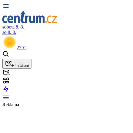
sobota 8. 8.
so 8. 8.
27°C
Přihlášení
Reklama