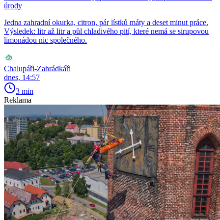
úrody
Jedna zahradní okurka, citron, pár lístků máty a deset minut práce.
Výsledek: litr až litr a půl chladivého pití, které nemá se sirupovou
limonádou nic společného.
Chalupáři-Zahrádkáři
dnes, 14:57
3 min
Reklama