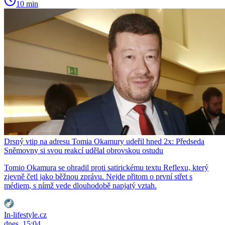
10 min
Drsný vtip na adresu Tomia Okamury udeřil hned 2x: Předseda
Sněmovny si svou reakcí udělal obrovskou ostudu
Tomio Okamura se ohradil proti satirickému textu Reflexu, který
zjevně četl jako běžnou zprávu. Nejde přitom o první střet s
médiem, s nímž vede dlouhodobě napjatý vztah.
In-lifestyle.cz
dnes, 15:04