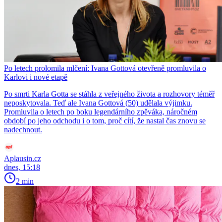
Po letech prolomila mlčení: Ivana Gottová otevřeně promluvila o
Karlovi i nové etapě
Po smrti Karla Gotta se stáhla z veřejného života a rozhovory téměř
neposkytovala. Teď ale Ivana Gottová (50) udělala výjimku.
Promluvila o letech po boku legendárního zpěváka, náročném
období po jeho odchodu i o tom, proč cítí, že nastal čas znovu se
nadechnout.
Aplausin.cz
dnes, 15:18
2 min