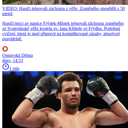
VIDEO: Hasiči trénovali záchranu z věže. Zraněného spouštěli z 50
metrů
Hasiči-lezci ze stanice Frýdek-Místek trénovali záchranu zraněného
ze Svatojánské věže kostela sv. Jana Křtitele ve Frýdku. Podobná
cvičení, která je mají připravit na komplikované zásahy, absolvují
pravidelně.
Ostravská Drbna
dnes, 14:53
1 min