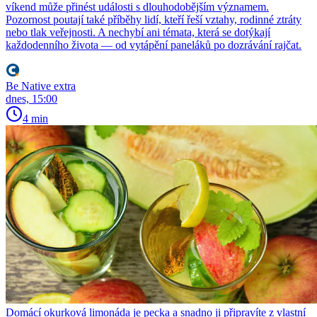
víkend může přinést události s dlouhodobějším významem.
Pozornost poutají také příběhy lidí, kteří řeší vztahy, rodinné ztráty
nebo tlak veřejnosti. A nechybí ani témata, která se dotýkají
každodenního života — od vytápění paneláků po dozrávání rajčat.
Be Native extra
dnes, 15:00
4 min
Domácí okurková limonáda je pecka a snadno ji připravíte z vlastní