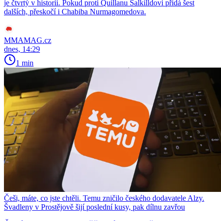
je čtvrtý v historii. Pokud proti Quillanu Salkilldovi přidá šest
dalších, přeskočí i Chabiba Nurmagomedova.
MMAMAG.cz
dnes, 14:29
1 min
Češi, máte, co jste chtěli. Temu zničilo českého dodavatele Alzy.
Švadleny v Prostějově šijí poslední kusy, pak dílnu zavřou