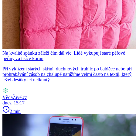
Na kvalitě spánku záleží čím dál víc. Lidé vykupují staré péřové
peřiny za tisíce korun
Při vyklízení starých skříní, duchnových truhlic po babičce nebo při
prohrabávání zásob na chalupě narážíme velmi často na textil, který
ležel desítky let netknutý.
VědaŽivě.cz
dnes, 15:17
2 min