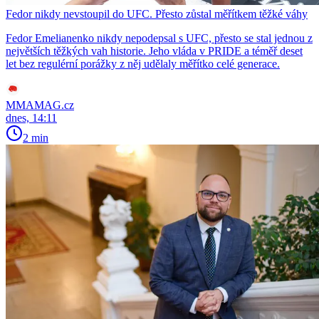
Fedor nikdy nevstoupil do UFC. Přesto zůstal měřítkem těžké váhy
Fedor Emelianenko nikdy nepodepsal s UFC, přesto se stal jednou z
největších těžkých vah historie. Jeho vláda v PRIDE a téměř deset
let bez regulérní porážky z něj udělaly měřítko celé generace.
MMAMAG.cz
dnes, 14:11
2 min