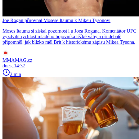
Joe Rogan přirovnal Mosese Itaumu k Mikeu Tysonovi
Moses Itauma si získal pozornost i u Joea Rogana. Komentátor UFC
vyzdvihl rychlost mladého bojovníka těžké váhy a při debatě
připomněl, jak blízko měl Brit k historickému zápisu Mikea Tysona.
MMAMAG.cz
dnes, 14:37
2 min