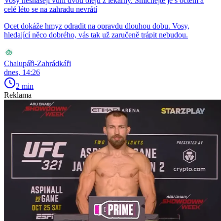
Vosy nesnášejí vůni dvou olejů z lékárny. Smíchejte je s octem a
celé léto se na zahradu nevrátí
Ocet dokáže hmyz odradit na opravdu dlouhou dobu. Vosy,
hledající něco dobrého, vás tak už zaručeně trápit nebudou.
Chalupáři-Zahrádkáři
dnes, 14:26
2 min
Reklama