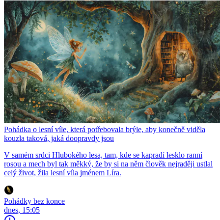
Pohádka o lesní víle, která potřebovala brýle, aby konečně viděla
kouzla taková, jaká doopravdy jsou
V samém srdci Hlubokého lesa, tam, kde se kapradí lesklo ranní
rosou a mech byl tak měkký, že by si na něm člověk nejraději ustlal
celý život, žila lesní víla jménem Líra.
Pohádky bez konce
dnes, 15:05