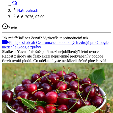
Naše zahrada
6. 6. 2026, 07:00
2 min
Jak mít třešně bez červů? Vyzkoušejte jednoduchý trik
Přidejte si obsah Centrum.cz do oblíbených zdrojů pro Google
hledání a Google zprávy
Sladké a šťavnaté třešně patří mezi nejoblíbenější letní ovoce.
Radost z úrody ale často zkazí nepříjemné překvapení v podobě
červů uvnitř plodů. Co udělat, abyste nesklízeli třešně plné červů?