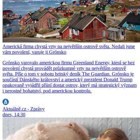
Americká firma chystá vrty na největším ostrově světa. Nedali jsme
vám povolení, varuje ji Grónsko
Grónsko varovalo americkou firmu Greenland Energy, která se bez
povolení chystá provádět průzkumné vrty na největším ostrově
světa. Píše o tom v sobotu britský deník The Guardian. Grónsko je
součástí Dánského království a americký prezident Donald Trump
opakovaně vyjádřil přání dostat ostrov, který má strategický význam
i nerostné bohatství, pod americkou kontrolu.
Aktuálně.cz - Zprávy
dnes, 14:30