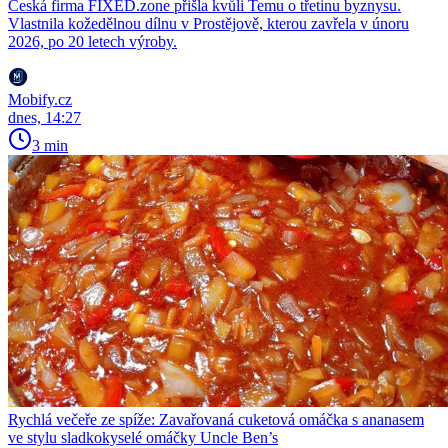
Česká firma FIXED.zone přišla kvůli Temu o třetinu byznysu.
Vlastnila kožedělnou dílnu v Prostějově, kterou zavřela v únoru
2026, po 20 letech výroby.
Mobify.cz
dnes, 14:27
3 min
Rychlá večeře ze spíže: Zavařovaná cuketová omáčka s ananasem
ve stylu sladkokyselé omáčky Uncle Ben’s