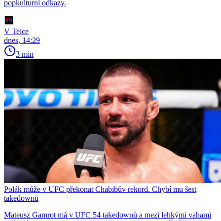
popkulturní odkazy.
V Telce
dnes, 14:29
3 min
Polák může v UFC překonat Chabibův rekord. Chybí mu šest
takedownů
Mateusz Gamrot má v UFC 54 takedownů a mezi lehkými vahami