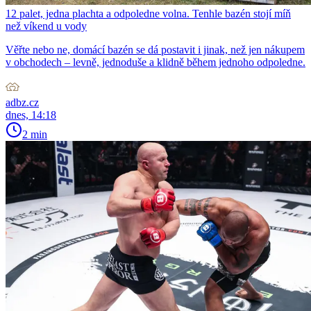
12 palet, jedna plachta a odpoledne volna. Tenhle bazén stojí míň
než víkend u vody
Věřte nebo ne, domácí bazén se dá postavit i jinak, než jen nákupem
v obchodech – levně, jednoduše a klidně během jednoho odpoledne.
adbz.cz
dnes, 14:18
2 min