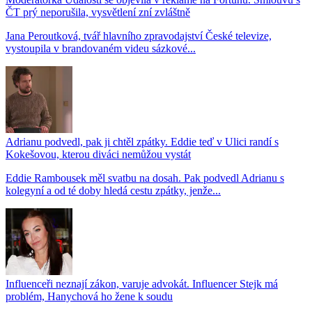
ČT prý neporušila, vysvětlení zní zvláštně
Jana Peroutková, tvář hlavního zpravodajství České televize,
vystoupila v brandovaném videu sázkové...
Adrianu podvedl, pak ji chtěl zpátky. Eddie teď v Ulici randí s
Kokešovou, kterou diváci nemůžou vystát
Eddie Rambousek měl svatbu na dosah. Pak podvedl Adrianu s
kolegyní a od té doby hledá cestu zpátky, jenže...
Influenceři neznají zákon, varuje advokát. Influencer Stejk má
problém, Hanychová ho žene k soudu