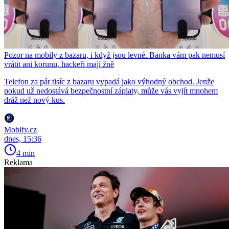
Pozor na mobily z bazaru, i když jsou levné. Banka vám pak nemusí
vrátit ani korunu, hackeři mají žně
Telefon za pár tisíc z bazaru vypadá jako výhodný obchod. Jenže
pokud už nedostává bezpečnostní záplaty, může vás vyjít mnohem
dráž než nový kus.
Mobify.cz
dnes, 15:36
4 min
Reklama