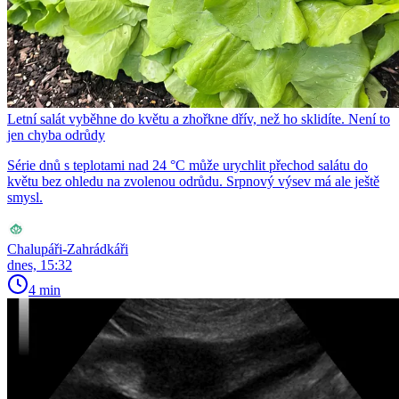
Letní salát vyběhne do květu a zhořkne dřív, než ho sklidíte. Není to
jen chyba odrůdy
Série dnů s teplotami nad 24 °C může urychlit přechod salátu do
květu bez ohledu na zvolenou odrůdu. Srpnový výsev má ale ještě
smysl.
Chalupáři-Zahrádkáři
dnes, 15:32
4 min