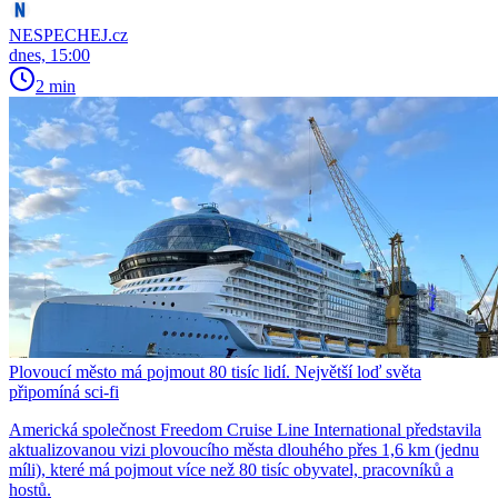
NESPECHEJ.cz
dnes, 15:00
2 min
Plovoucí město má pojmout 80 tisíc lidí. Největší loď světa
připomíná sci-fi
Americká společnost Freedom Cruise Line International představila
aktualizovanou vizi plovoucího města dlouhého přes 1,6 km (jednu
míli), které má pojmout více než 80 tisíc obyvatel, pracovníků a
hostů.