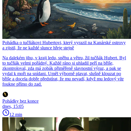
Pohádka o tučňákovi Hubertovi, který vyrazil na Kanárské ostrovy
a zjistil, že ne každé slunce hřeje stejně
Na dalekém jihu, v kraji ledu, sněhu a větru, žil tučňák Hubert. Byl
to tučňák velmi pořádný. Každé ráno si uhladil peří na břiše,
zkontroloval, zda má zobák přiměřeně slavnostní výraz, a pak se
vydal k moři na snídani. Uměl výborně plavat, slušně klouzat po
břiše a docela dobře předstírat, že mu nevadí, když mu ledový vítr
foukne přímo do zad.
Pohádky bez konce
dnes, 15:05
12 min