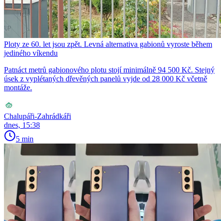
Ploty ze 60. let jsou zpět. Levná alternativa gabionů vyroste během
jediného víkendu
Patnáct metrů gabionového plotu stojí minimálně 94 500 Kč. Stejný
úsek z vyplétaných dřevěných panelů vyjde od 28 000 Kč včetně
montáže.
Chalupáři-Zahrádkáři
dnes, 15:38
5 min