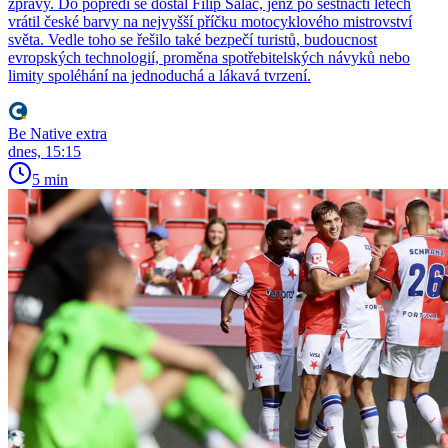
zprávy. Do popředí se dostal Filip Salač, jenž po šestnácti letech
vrátil české barvy na nejvyšší příčku motocyklového mistrovství
světa. Vedle toho se řešilo také bezpečí turistů, budoucnost
evropských technologií, proměna spotřebitelských návyků nebo
limity spoléhání na jednoduchá a lákavá tvrzení.
Be Native extra
dnes, 15:15
5 min