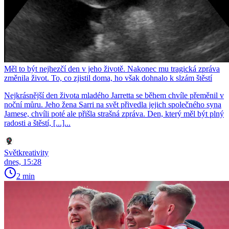
Měl to být nejhezčí den v jeho životě. Nakonec mu tragická zpráva
změnila život. To, co zjistil doma, ho však dohnalo k slzám štěstí
Nejkrásnější den života mladého Jarretta se během chvíle přeměnil v
noční můru. Jeho žena Sarri na svět přivedla jejich společného syna
Jamese, chvíli poté ale přišla strašná zpráva. Den, který měl být plný
radosti a štěstí, [...]...
Světkreativity
dnes, 15:28
2 min