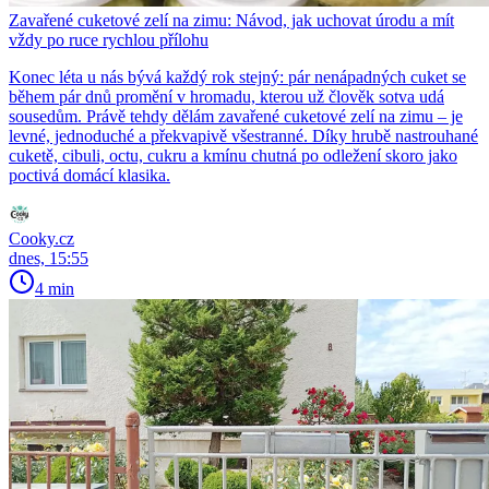
Zavařené cuketové zelí na zimu: Návod, jak uchovat úrodu a mít
vždy po ruce rychlou přílohu
Konec léta u nás bývá každý rok stejný: pár nenápadných cuket se
během pár dnů promění v hromadu, kterou už člověk sotva udá
sousedům. Právě tehdy dělám zavařené cuketové zelí na zimu – je
levné, jednoduché a překvapivě všestranné. Díky hrubě nastrouhané
cuketě, cibuli, octu, cukru a kmínu chutná po odležení skoro jako
poctivá domácí klasika.
Cooky.cz
dnes, 15:55
4 min