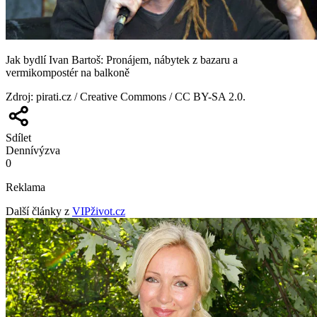
Jak bydlí Ivan Bartoš: Pronájem, nábytek z bazaru a
vermikompostér na balkoně
Zdroj
:
pirati.cz / Creative Commons / CC BY-SA 2.0.
Sdílet
Denní
výzva
0
Reklama
Další články z
VIPživot.cz