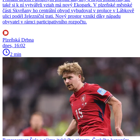
také si k ní vytvářeli vztah má nový Ekopark. V plzeňské městské
části Skvrňany ho centrální obvod vybudoval v proluce v Lábkově
ulici podél železniční trati. Nový prostor vznikl díky nápadu
obyvatel v rámci participativního rozpočtu.
Plzeňská Drbna
dnes, 16:02
2 min