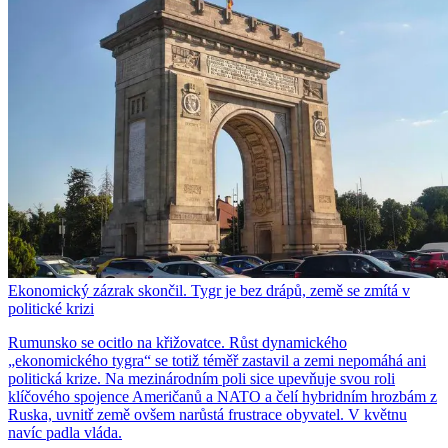
Ekonomický zázrak skončil. Tygr je bez drápů, země se zmítá v
politické krizi
Rumunsko se ocitlo na křižovatce. Růst dynamického
„ekonomického tygra“ se totiž téměř zastavil a zemi nepomáhá ani
politická krize. Na mezinárodním poli sice upevňuje svou roli
klíčového spojence Američanů a NATO a čelí hybridním hrozbám z
Ruska, uvnitř země ovšem narůstá frustrace obyvatel. V květnu
navíc padla vláda.