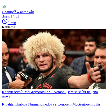
Chalupáři-Zahrádkáři
dnes, 14:51
3 min
Reklama
Khabib odmítl McGregorovu hru: Nemohl jsem se snížit na jeho
úroveň
Rivalita Khabiba Nurmagomedova s Conorem McGregorem byla