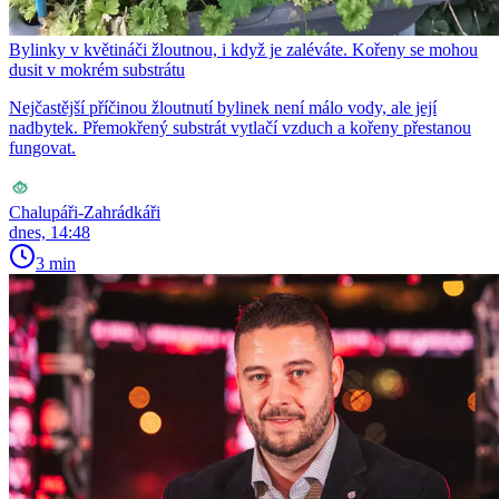
Bylinky v květináči žloutnou, i když je zaléváte. Kořeny se mohou
dusit v mokrém substrátu
Nejčastější příčinou žloutnutí bylinek není málo vody, ale její
nadbytek. Přemokřený substrát vytlačí vzduch a kořeny přestanou
fungovat.
Chalupáři-Zahrádkáři
dnes, 14:48
3 min