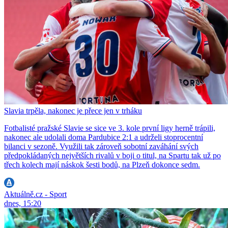
Slavia trpěla, nakonec je přece jen v trháku
Fotbalisté pražské Slavie se sice ve 3. kole první ligy herně trápili,
nakonec ale udolali doma Pardubice 2:1 a udrželi stoprocentní
bilanci v sezoně. Využili tak zároveň sobotní zaváhání svých
předpokládaných největších rivalů v boji o titul, na Spartu tak už po
třech kolech mají náskok šesti bodů, na Plzeň dokonce sedm.
Aktuálně.cz - Sport
dnes, 15:20