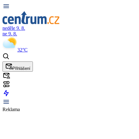
neděle 9. 8.
ne 9. 8.
32°C
Přihlášení
Reklama