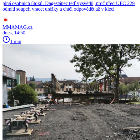
plná osobních útoků. Dagestánec teď vysvětlil, proč před UFC 229
odmítl soupeři vracet urážky a chtěl odpovědět až v kleci.
MMAMAG.cz
dnes, 14:50
1 min