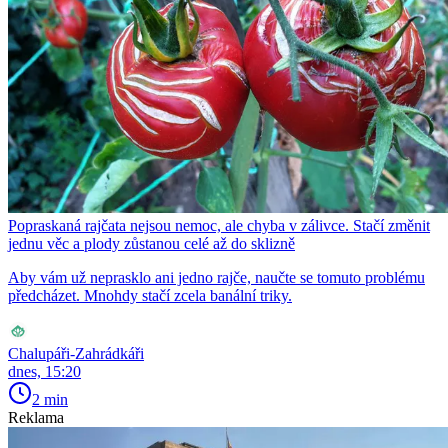
Popraskaná rajčata nejsou nemoc, ale chyba v zálivce. Stačí změnit
jednu věc a plody zůstanou celé až do sklizně
Aby vám už neprasklo ani jedno rajče, naučte se tomuto problému
předcházet. Mnohdy stačí zcela banální triky.
Chalupáři-Zahrádkáři
dnes, 15:20
2 min
Reklama