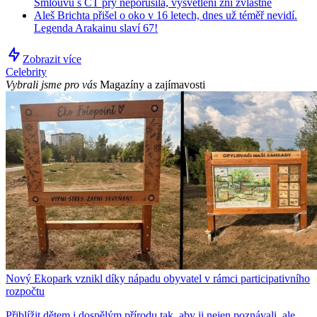
Smlouvu s ČT prý neporušila, vysvětlení zní zvláštně
Aleš Brichta přišel o oko v 16 letech, dnes už téměř nevidí.
Legenda Arakainu slaví 67!
Zobrazit více
Celebrity
Vybrali jsme pro vás
Magazíny a zajímavosti
Nový Ekopark vznikl díky nápadu obyvatel v rámci participativního
rozpočtu
Přiblížit dětem i dospělým přírodu tak, aby ji nejen poznávali, ale