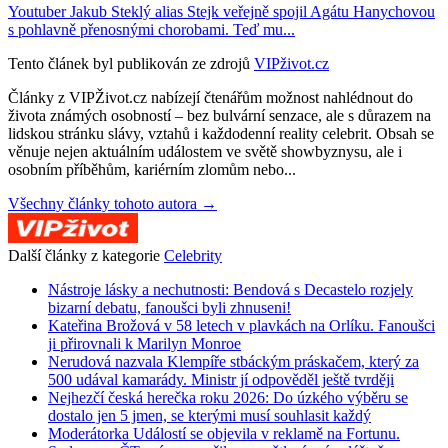
Youtuber Jakub Steklý alias Stejk veřejně spojil Agátu Hanychovou
s pohlavně přenosnými chorobami. Teď mu...
Tento článek byl publikován ze zdrojů
VIPživot.cz
Články z VIPŽivot.cz nabízejí čtenářům možnost nahlédnout do
života známých osobností – bez bulvární senzace, ale s důrazem na
lidskou stránku slávy, vztahů i každodenní reality celebrit. Obsah se
věnuje nejen aktuálním událostem ve světě showbyznysu, ale i
osobním příběhům, kariérním zlomům nebo...
Všechny články tohoto autora →
Další články z kategorie
Celebrity
Nástroje lásky a nechutnosti: Bendová s Decastelo rozjely
bizarní debatu, fanoušci byli zhnuseni!
Kateřina Brožová v 58 letech v plavkách na Orlíku. Fanoušci
ji přirovnali k Marilyn Monroe
Nerudová nazvala Klempíře stbáckým práskačem, který za
500 udával kamarády. Ministr jí odpověděl ještě tvrději
Nejhezčí česká herečka roku 2026: Do úzkého výběru se
dostalo jen 5 jmen, se kterými musí souhlasit každý
Moderátorka Událostí se objevila v reklamě na Fortunu.