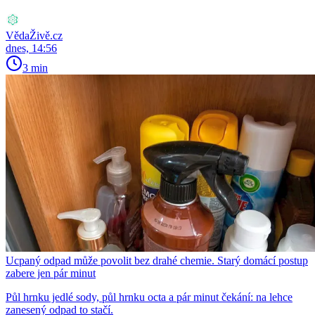
VědaŽivě.cz
dnes, 14:56
3 min
Ucpaný odpad může povolit bez drahé chemie. Starý domácí postup
zabere jen pár minut
Půl hrnku jedlé sody, půl hrnku octa a pár minut čekání: na lehce
zanesený odpad to stačí.