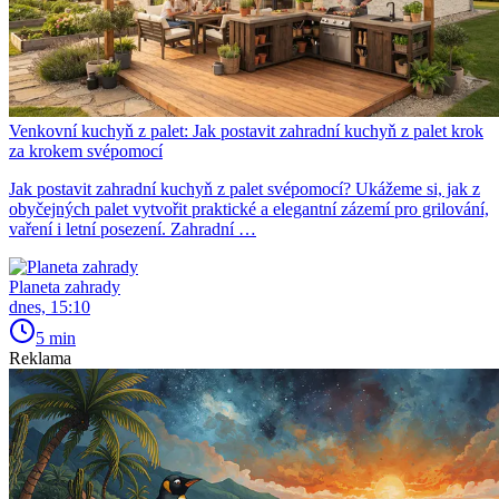
Venkovní kuchyň z palet: Jak postavit zahradní kuchyň z palet krok
za krokem svépomocí
Jak postavit zahradní kuchyň z palet svépomocí? Ukážeme si, jak z
obyčejných palet vytvořit praktické a elegantní zázemí pro grilování,
vaření i letní posezení. Zahradní …
Planeta zahrady
dnes, 15:10
5 min
Reklama