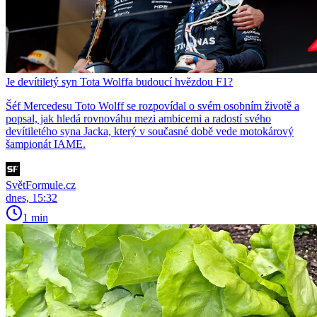
Je devítiletý syn Tota Wolffa budoucí hvězdou F1?
Šéf Mercedesu Toto Wolff se rozpovídal o svém osobním životě a
popsal, jak hledá rovnováhu mezi ambicemi a radostí svého
devítiletého syna Jacka, který v současné době vede motokárový
šampionát IAME.
SvětFormule.cz
dnes, 15:32
1 min