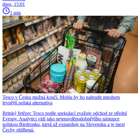
dnes, 15:01
1 min
Tesco v Česku možná končí. Mohla by ho nahradit mnohem
levnější polská alternativa
Britský řetězec Tesco podle spekulací zvažuje odchod ze střední
Evropy. Analytici vidí jako nejpravděpodobnějšího nástupce
polskou Biedronku, která už expanduje na Slovensku a je mezi
Čechy oblíbená.