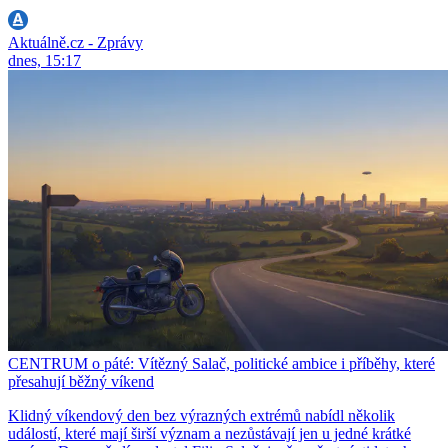
Aktuálně.cz - Zprávy
dnes, 15:17
CENTRUM o páté: Vítězný Salač, politické ambice i příběhy, které
přesahují běžný víkend
Klidný víkendový den bez výrazných extrémů nabídl několik
událostí, které mají širší význam a nezůstávají jen u jedné krátké