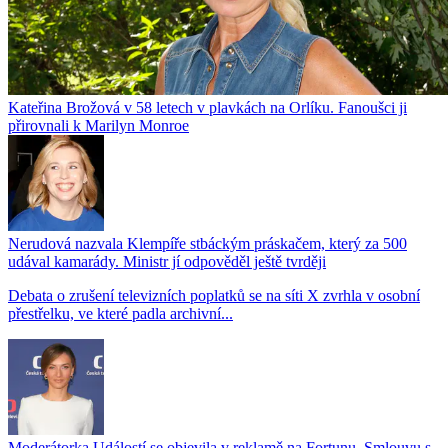
Kateřina Brožová v 58 letech v plavkách na Orlíku. Fanoušci ji
přirovnali k Marilyn Monroe
Nerudová nazvala Klempíře stbáckým práskačem, který za 500
udával kamarády. Ministr jí odpověděl ještě tvrději
Debata o zrušení televizních poplatků se na síti X zvrhla v osobní
přestřelku, ve které padla archivní...
Moderátorka Událostí se objevila v reklamě na Fortunu. Smlouvu s