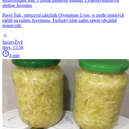
Reprezentant Šulc v zájmu italského giganta. Českého kanonýra
sleduje Juventus
Pavel Šulc, ofenzivní záložník Olympique Lyon, je podle britských
médií na radaru Juventusu. Turínský klub zatím zájem oficiálně
nepotvrdil.
SportyŽivě
dnes, 15:58
4 min