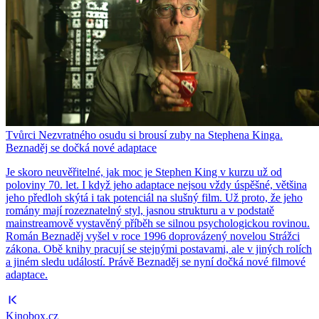
Tvůrci Nezvratného osudu si brousí zuby na Stephena Kinga.
Beznaděj se dočká nové adaptace
Je skoro neuvěřitelné, jak moc je Stephen King v kurzu už od
poloviny 70. let. I když jeho adaptace nejsou vždy úspěšné, většina
jeho předloh skýtá i tak potenciál na slušný film. Už proto, že jeho
romány mají rozeznatelný styl, jasnou strukturu a v podstatě
mainstreamově vystavěný příběh se silnou psychologickou rovinou.
Román Beznaděj vyšel v roce 1996 doprovázený novelou Strážci
zákona. Obě knihy pracují se stejnými postavami, ale v jiných rolích
a jiném sledu událostí. Právě Beznaděj se nyní dočká nové filmové
adaptace.
Kinobox.cz