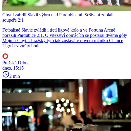
Chytil zařídil Slavii výhru nad Pardubicemi. Sešívaní zdolali
soupeře 2:1
Fotbalisté Slavie zvládli i třetí ligové kolo a ve Fortuna Areně
porazili Pardubice 2:1. O vítězství domácích se postaral dvěma góly
Mojmír Chytil. Pražský tým tak zůstává v novém ročníku Chance
Ligy bez ztráty bodu.
Pražská Drbna
dnes, 15:15
2 min