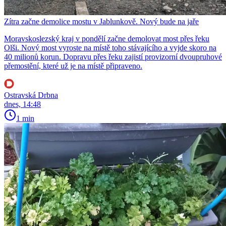
Zítra začne demolice mostu v Jablunkově. Nový bude na jaře
Moravskoslezský kraj v pondělí začne demolovat most přes řeku
Olši. Nový most vyroste na místě toho stávajícího a vyjde skoro na
40 milionů korun. Dopravu přes řeku zajistí provizorní dvoupruhové
přemostění, které už je na místě připraveno.
Ostravská Drbna
dnes, 14:48
1 min