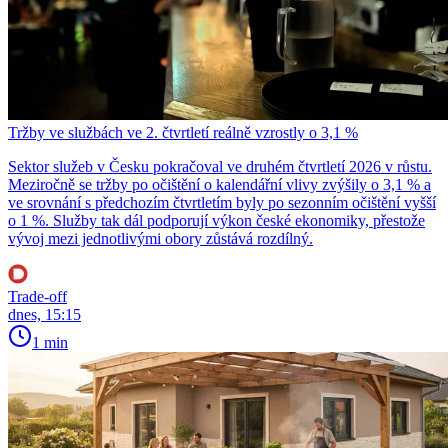
Tržby ve službách ve 2. čtvrtletí reálně vzrostly o 3,1 %
Sektor služeb v Česku pokračoval ve druhém čtvrtletí 2026 v růstu.
Meziročně se tržby po očištění o kalendářní vlivy zvýšily o 3,1 % a
ve srovnání s předchozím čtvrtletím byly po sezonním očištění vyšší
o 1 %. Služby tak dál podporují výkon české ekonomiky, přestože
vývoj mezi jednotlivými obory zůstává rozdílný.
Trade-off
dnes, 15:15
1 min