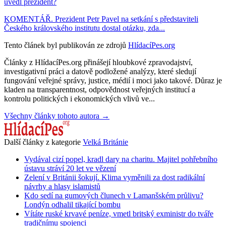
uvedl prezident?
KOMENTÁŘ. Prezident Petr Pavel na setkání s představiteli
Českého královského institutu dostal otázku, zda...
Tento článek byl publikován ze zdrojů
HlídacíPes.org
Články z HlídacíPes.org přinášejí hloubkové zpravodajství,
investigativní práci a datově podložené analýzy, které sledují
fungování veřejné správy, justice, médií i moci jako takové. Důraz je
kladen na transparentnost, odpovědnost veřejných institucí a
kontrolu politických i ekonomických vlivů ve...
Všechny články tohoto autora →
Další články z kategorie
Velká Británie
Vydával cizí popel, kradl dary na charitu. Majitel pohřebního
ústavu stráví 20 let ve vězení
Zelení v Británii šokují. Klima vyměnili za dost radikální
návrhy a hlasy islamistů
Kdo sedí na gumových člunech v Lamanšském průlivu?
Londýn odhalil tikající bombu
Vítáte ruské krvavé peníze, vmetl britský exministr do tváře
tradičnímu spojenci