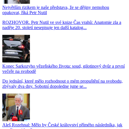
Největším rizikem je naše představa, že se dějiny nemohou
opakovat, říká Petr Nutil
ROZHOVOR. Petr Nutil ve své knize Čas vrahů: Anatomie zla a
naděje 20. století nesepisuje jen další katalog...
Konec Sarkozyho vězeňského života: soud, gilotinový dvůr a první
večeře na svobodě
Do jednání, které mělo rozhodnout o mém propuštění na svobodu,
zbývaly dva dny. Sobotní dopoledne jsme se...
Aleš Rozehnal: Mělo by České království přímého následníka, jak