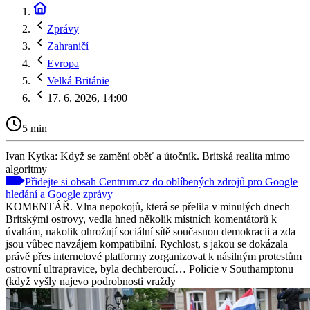
Zprávy
Zahraničí
Evropa
Velká Británie
17. 6. 2026, 14:00
5 min
Ivan Kytka: Když se zamění oběť a útočník. Britská realita mimo
algoritmy
Přidejte si obsah Centrum.cz do oblíbených zdrojů pro Google
hledání a Google zprávy
KOMENTÁŘ. Vlna nepokojů, která se přelila v minulých dnech
Britskými ostrovy, vedla hned několik místních komentátorů k
úvahám, nakolik ohrožují sociální sítě současnou demokracii a zda
jsou vůbec navzájem kompatibilní. Rychlost, s jakou se dokázala
právě přes internetové platformy zorganizovat k násilným protestům
ostrovní ultrapravice, byla dechberoucí… Policie v Southamptonu
(když vyšly najevo podrobnosti vraždy