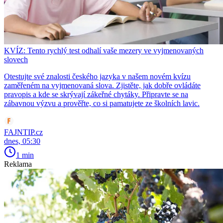
KVÍZ: Tento rychlý test odhalí vaše mezery ve vyjmenovaných
slovech
Otestujte své znalosti českého jazyka v našem novém kvízu
zaměřeném na vyjmenovaná slova. Zjistěte, jak dobře ovládáte
pravopis a kde se skrývají zákeřné chytáky. Připravte se na
zábavnou výzvu a prověřte, co si pamatujete ze školních lavic.
FAJNTIP.cz
dnes, 05:30
1 min
Reklama