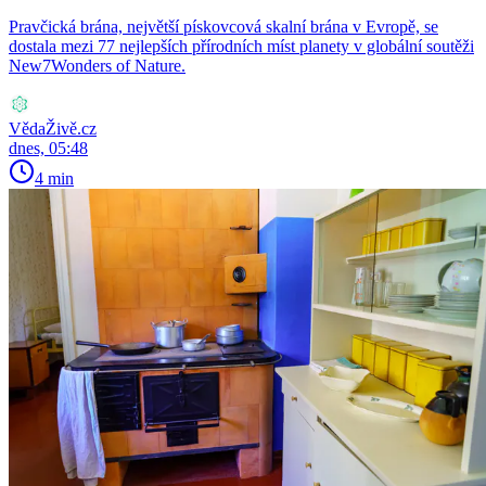
Pravčická brána, největší pískovcová skalní brána v Evropě, se
dostala mezi 77 nejlepších přírodních míst planety v globální soutěži
New7Wonders of Nature.
VědaŽivě.cz
dnes, 05:48
4 min