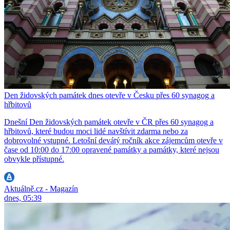
Den židovských památek dnes otevře v Česku přes 60 synagog a
hřbitovů
Dnešní Den židovských památek otevře v ČR přes 60 synagog a
hřbitovů, které budou moci lidé navštívit zdarma nebo za
dobrovolné vstupné. Letošní devátý ročník akce zájemcům otevře v
čase od 10:00 do 17:00 opravené památky a památky, které nejsou
obvykle přístupné.
Aktuálně.cz - Magazín
dnes, 05:39