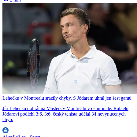
Lehečku v Montrealu srazily chyby. S Jódarem uhrál jen šest gamů
Jiří Lehečka dohrál na Masters v Montrealu v osmifinále. Rafaelu
Jódarovi podlehl 3:6, 3:6, český tenista udělal 34 nevynucených
chyb.