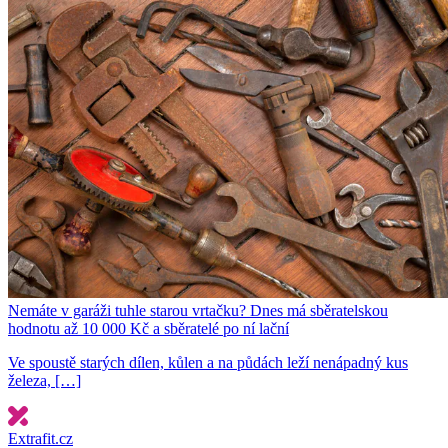
Nemáte v garáži tuhle starou vrtačku? Dnes má sběratelskou
hodnotu až 10 000 Kč a sběratelé po ní lační
Ve spoustě starých dílen, kůlen a na půdách leží nenápadný kus
železa, […]
Extrafit.cz