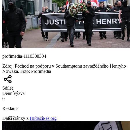
profimedia-1110308304
Zdroj
:
Pochod na podporu v Southamptonu zavražděného Henryho
Nowaka. Foto: Profimedia
Sdílet
Denní
výzva
0
Reklama
Další články z
HlídacíPes.org