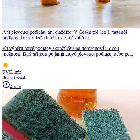
Ani plovoucí podlaha, ani dlaždice. V Česku teď letí 1 materiál
podlahy, který v létě chladí a v zimě zahřeje
Při výběru nové podlahy skončí většina domácností u dvou
možností. Buď sáhnou po laminátové plovoucí podlaze, nebo po...
FVE.info
dnes, 05:44
4 min