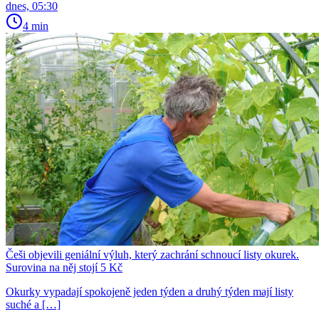
dnes, 05:30
4 min
Češi objevili geniální výluh, který zachrání schnoucí listy okurek.
Surovina na něj stojí 5 Kč
Okurky vypadají spokojeně jeden týden a druhý týden mají listy
suché a […]