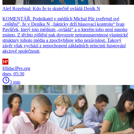
Aleš Rozehnal: Kdo že to skutečně ovládá Deník N
KOMENTÁŘ. Podnikatel v médiích Michal Půr zveřejnil své
„zjištění“, že v Deníku N „fakticky drží hlasovací kontrolu“ Ivan
Pavlíček, který toto médium „ovládá“ a o kterém toho není mnoho
známo. Z těchto zjištění pak dovozuje netransparentnost vlastnické
struktury tohoto média a zpochybňuje jeho nezávislost. Takový
závěr však vychází z nepochopení základních principů fungování
akciové společnosti,
HlídacíPes.org
dnes, 05:30
3 min