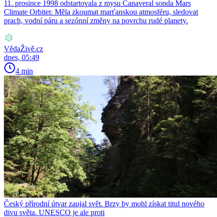
11. prosince 1998 odstartovala z mysu Canaveral sonda Mars
Climate Orbiter. Měla zkoumat marťanskou atmosféru, sledovat
prach, vodní páru a sezónní změny na povrchu rudé planety.
VědaŽivě.cz
dnes, 05:49
4 min
Český přírodní útvar zaujal svět. Brzy by mohl získat titul nového
divu světa. UNESCO je ale proti