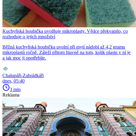
Kuchyňská houbička uvolňuje mikroplasty. Vědce překvapilo, co
rozhoduje o jejich množství
Běžná kuchyňská houbička uvolní při mytí nádobí až 4,2 gramu
mikroplastů ročně. Záleží přitom hlavně na tom, kolik plastu v ní je
a jak moc ji opotřebíte.
Chalupáři-Zahrádkáři
dnes, 05:40
3 min
Reklama