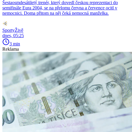
Šestaosmdesátiletý trenér, který dovedl českou reprezentaci do
semifinále Eura 2004, se na přelomu června a července ocitl v
nemocnici. Doma přitom na něj čeká nemocná manželka.
SportyŽivě
dnes, 05:25
3 min
Reklama