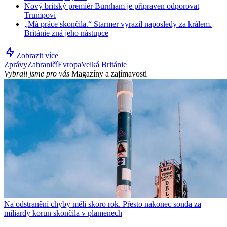
Nový britský premiér Burnham je připraven odporovat
Trumpovi
„Má práce skončila.“ Starmer vyrazil naposledy za králem.
Británie zná jeho nástupce
Zobrazit více
Zprávy
Zahraničí
Evropa
Velká Británie
Vybrali jsme pro vás
Magazíny a zajímavosti
Na odstranění chyby měli skoro rok. Přesto nakonec sonda za
miliardy korun skončila v plamenech