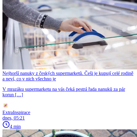
Nejhorší nanuky z českých supermarketů. Češi je kupují celé rodině
a neví, co v nich všechno je
V mrazáku supermarketu na vás čeká pestrá řada nanuků za pár
korun […]
ExtraInspirace
dnes, 05:21
4 min