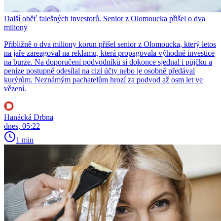
Další oběť falešných investorů. Senior z Olomoucka přišel o dva
miliony
Přibližně o dva miliony korun přišel senior z Olomoucka, který letos
na jaře zareagoval na reklamu, která propagovala výhodné investice
na burze. Na doporučení podvodníků si dokonce sjednal i půjčku a
peníze postupně odesílal na cizí účty nebo je osobně předával
kurýrům. Neznámým pachatelům hrozí za podvod až osm let ve
vězení.
Hanácká Drbna
dnes, 05:22
1 min