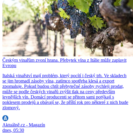
Českým vinařům zvoní hrana. Přebytek vína z Itálie může zaplavit
Evropu
Italská vinařství mají problém, který pocítí i český trh. Ve skladech
se jim hromadí zásoby vína, zatímco spotřeba klesá a export
zpomaluje. Pokud budou chtít přebytečné zásoby rychleji prodat,
může se podle českých vinařů zvýšit tlak na ceny především
levnějších vín. Domácí producenti se přitom sami potýkají s
poklesem prodejů a obávají se, že příští rok pro některé z nich bude
zlomový.
Aktuálně.cz - Magazín
dnes, 05:30