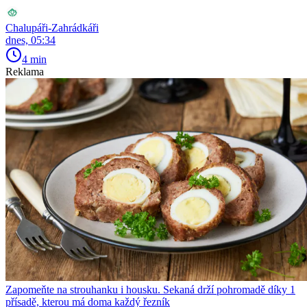
Chalupáři-Zahrádkáři
dnes, 05:34
4 min
Reklama
Zapomeňte na strouhanku i housku. Sekaná drží pohromadě díky 1
přísadě, kterou má doma každý řezník