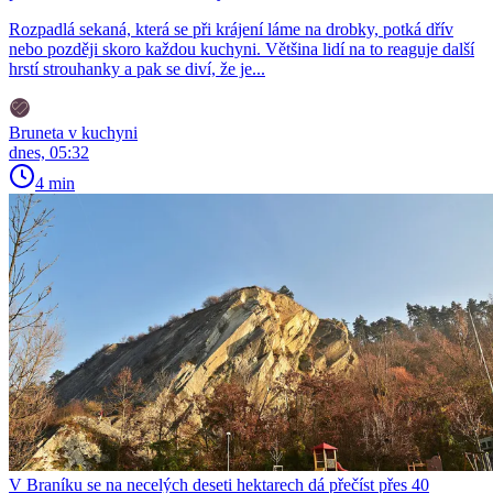
Rozpadlá sekaná, která se při krájení láme na drobky, potká dřív
nebo později skoro každou kuchyni. Většina lidí na to reaguje další
hrstí strouhanky a pak se diví, že je...
Bruneta v kuchyni
dnes, 05:32
4 min
V Braníku se na necelých deseti hektarech dá přečíst přes 40