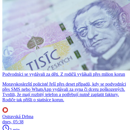
Podvodníci se vydávali za děti. Z rodičů vylákali přes milion korun
Moravskoslezští policisté řeší přes deset případů, kdy se podvodníci
přes SMS nebo WhatsApp vydávali za syna či dceru poškozených.
Tvrdili, že mají rozbitý telefon a potřebují nutně zaplatit faktury.
Rodiče tak přišli o statisíce korun.
Ostravská Drbna
dnes, 05:38
2 min