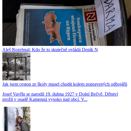
Aleš Rozehnal: Kdo že to skutečně ovládá Deník N
Jak jsem cestou ze školy musel chodit kolem popravených odbojářů
Josef Vavřín se narodil 19. dubna 1927 v Dolní Bečvě. Dětství
prožil v osadě Kamenná vysoko nad obcí. V...