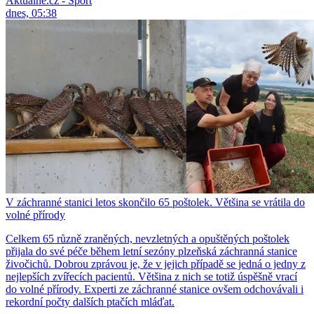
Aktuálně.cz - Sport
dnes, 05:38
V záchranné stanici letos skončilo 65 poštolek. Většina se vrátila do
volné přírody
Celkem 65 různě zraněných, nevzletných a opuštěných poštolek
přijala do své péče během letní sezóny plzeňská záchranná stanice
živočichů. Dobrou zprávou je, že v jejich případě se jedná o jedny z
nejlepších zvířecích pacientů. Většina z nich se totiž úspěšně vrací
do volné přírody. Experti ze záchranné stanice ovšem odchovávali i
rekordní počty dalších ptačích mláďat.