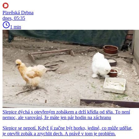
Plzeňská Drbna
dnes, 05:35
1 min
Slepice dýchá s otevřeným zobákem a drží křídla od těla. To není
nemoc, ale varování, že máte jen pár hodin na záchranu
Slepice se nepotí. Když jí začne být horko, jediné, co může udělat,
je otevřít zobák a zrychlit dech. A právě v tom je problém.