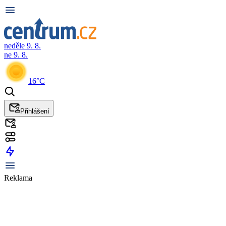
neděle 9. 8.
ne 9. 8.
16°C
Přihlášení
Reklama