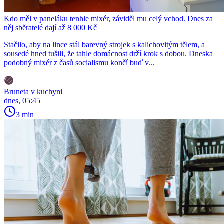
Kdo měl v paneláku tenhle mixér, záviděl mu celý vchod. Dnes za
něj sběratelé dají až 8 000 Kč
Stačilo, aby na lince stál barevný strojek s kalichovitým tělem, a
sousedé hned tušili, že tahle domácnost drží krok s dobou. Dneska
podobný mixér z časů socialismu končí buď v...
Bruneta v kuchyni
dnes, 05:45
3 min