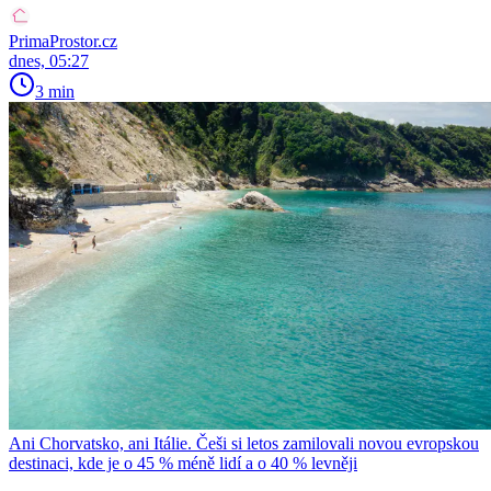
PrimaProstor.cz
dnes, 05:27
3 min
Ani Chorvatsko, ani Itálie. Češi si letos zamilovali novou evropskou
destinaci, kde je o 45 % méně lidí a o 40 % levněji