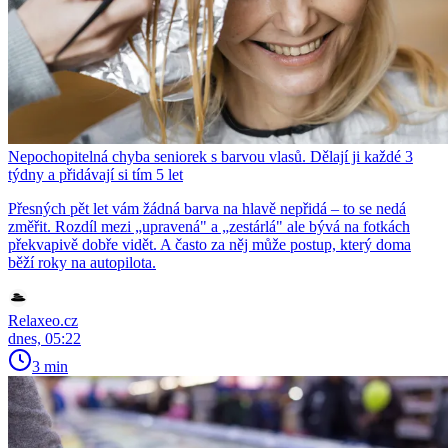
Nepochopitelná chyba seniorek s barvou vlasů. Dělají ji každé 3
týdny a přidávají si tím 5 let
Přesných pět let vám žádná barva na hlavě nepřidá – to se nedá
změřit. Rozdíl mezi „upravená" a „zestárlá" ale bývá na fotkách
překvapivě dobře vidět. A často za něj může postup, který doma
běží roky na autopilota.
Relaxeo.cz
dnes, 05:22
3 min