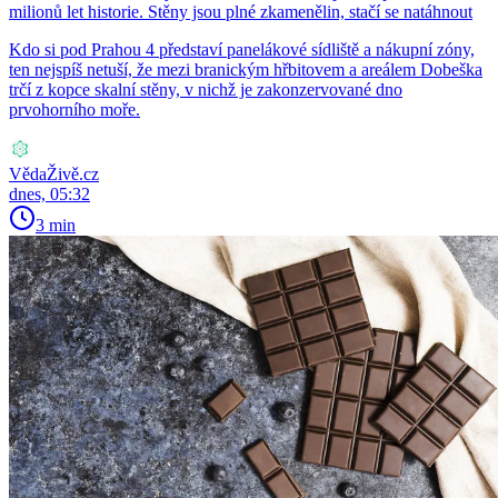
milionů let historie. Stěny jsou plné zkamenělin, stačí se natáhnout
Kdo si pod Prahou 4 představí panelákové sídliště a nákupní zóny,
ten nejspíš netuší, že mezi branickým hřbitovem a areálem Dobeška
trčí z kopce skalní stěny, v nichž je zakonzervované dno
prvohorního moře.
VědaŽivě.cz
dnes, 05:32
3 min