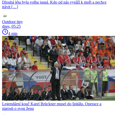
Dlouhá léta byla volba jasná. Kdo od nás vyráží k moři a nechce
trávit […]
Outdoor tipy
dnes, 05:25
4 min
Legendární kouč Karel Brückner musel do špitálu. Operace a
starosti o svou ženu