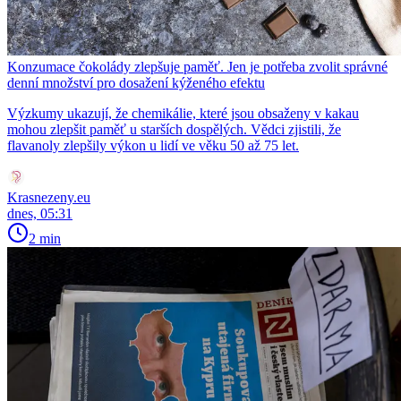
Konzumace čokolády zlepšuje paměť. Jen je potřeba zvolit správné
denní množství pro dosažení kýženého efektu
Výzkumy ukazují, že chemikálie, které jsou obsaženy v kakau
mohou zlepšit paměť u starších dospělých. Vědci zjistili, že
flavanoly zlepšily výkon u lidí ve věku 50 až 75 let.
Krasnezeny.eu
dnes, 05:31
2 min