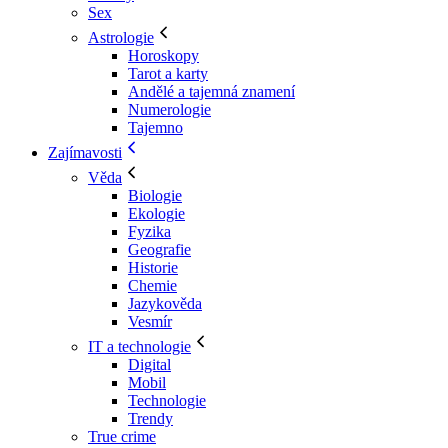
Sex
Astrologie
Horoskopy
Tarot a karty
Andělé a tajemná znamení
Numerologie
Tajemno
Zajímavosti
Věda
Biologie
Ekologie
Fyzika
Geografie
Historie
Chemie
Jazykověda
Vesmír
IT a technologie
Digital
Mobil
Technologie
Trendy
True crime