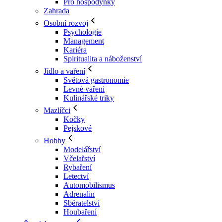
Pro hospodyňky
Zahrada
Osobní rozvoj
Psychologie
Management
Kariéra
Spiritualita a náboženství
Jídlo a vaření
Světová gastronomie
Levné vaření
Kulinářské triky
Mazlíčci
Kočky
Pejskové
Hobby
Modelářství
Včelařství
Rybaření
Letectví
Automobilismus
Adrenalin
Sběratelství
Houbaření