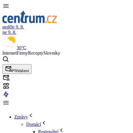
neděle 9. 8.
ne 9. 8.
30°C
Internet
Firmy
Recepty
Slovníky
Přihlášení
Zprávy
Domácí
Regionální