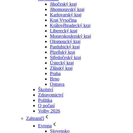
Jihočeský kraj
Jihomoravský kraj
Karlovarský kraj
Kraj Vysočina
Králověhradecký kraj
Liberecký kraj
Moravskoslezský kraj
Olomoucký kraj
Pardubický kraj
Plzeňský kraj
Středočeský kraj
Ústecký kraj
Zlínský kraj
Praha
Brno
Ostrava
Školství
Zdravotnictví
Politika
O počasí
Volby 2026
Zahraničí
Evropa
Slovensko