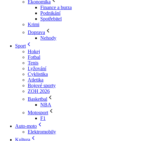
Ekonomika
Finance a burza
Podnikání
Spotřebitel
Krimi
Doprava
Nehody
Sport
Hokej
Fotbal
Tenis
Lyžování
Cyklistika
Atletika
Bojové sporty
ZOH 2026
Basketbal
NBA
Motosport
F1
Auto-moto
Elektromobily
Kultura