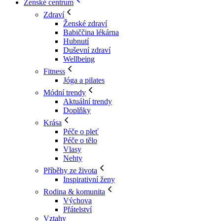
Ženské centrum
Zdraví
Ženské zdraví
Babiččina lékárna
Hubnutí
Duševní zdraví
Wellbeing
Fitness
Jóga a pilates
Módní trendy
Aktuální trendy
Doplňky
Krása
Péče o pleť
Péče o tělo
Vlasy
Nehty
Příběhy ze života
Inspirativní ženy
Rodina & komunita
Výchova
Přátelství
Vztahy