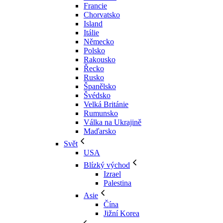
Francie
Chorvatsko
Island
Itálie
Německo
Polsko
Rakousko
Řecko
Rusko
Španělsko
Švédsko
Velká Británie
Rumunsko
Válka na Ukrajině
Maďarsko
Svět
USA
Blízký východ
Izrael
Palestina
Asie
Čína
Jižní Korea