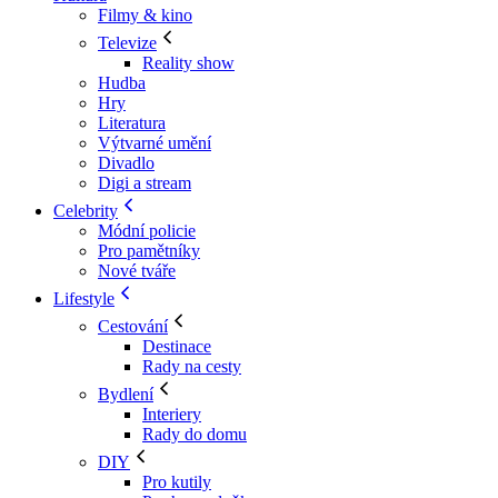
Filmy & kino
Televize
Reality show
Hudba
Hry
Literatura
Výtvarné umění
Divadlo
Digi a stream
Celebrity
Módní policie
Pro pamětníky
Nové tváře
Lifestyle
Cestování
Destinace
Rady na cesty
Bydlení
Interiery
Rady do domu
DIY
Pro kutily