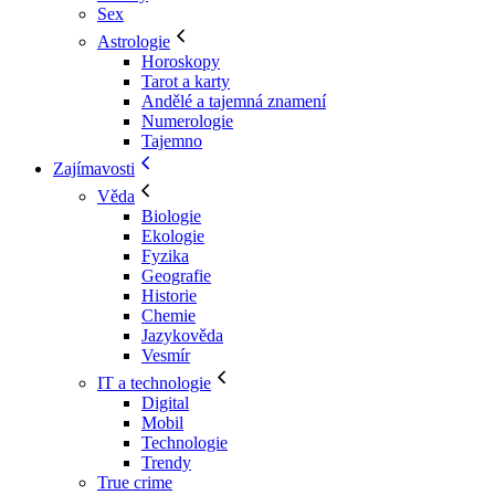
Sex
Astrologie
Horoskopy
Tarot a karty
Andělé a tajemná znamení
Numerologie
Tajemno
Zajímavosti
Věda
Biologie
Ekologie
Fyzika
Geografie
Historie
Chemie
Jazykověda
Vesmír
IT a technologie
Digital
Mobil
Technologie
Trendy
True crime