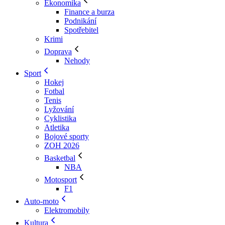
Ekonomika
Finance a burza
Podnikání
Spotřebitel
Krimi
Doprava
Nehody
Sport
Hokej
Fotbal
Tenis
Lyžování
Cyklistika
Atletika
Bojové sporty
ZOH 2026
Basketbal
NBA
Motosport
F1
Auto-moto
Elektromobily
Kultura