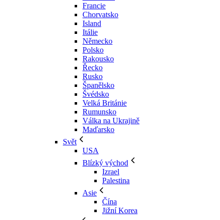
Francie
Chorvatsko
Island
Itálie
Německo
Polsko
Rakousko
Řecko
Rusko
Španělsko
Švédsko
Velká Británie
Rumunsko
Válka na Ukrajině
Maďarsko
Svět
USA
Blízký východ
Izrael
Palestina
Asie
Čína
Jižní Korea