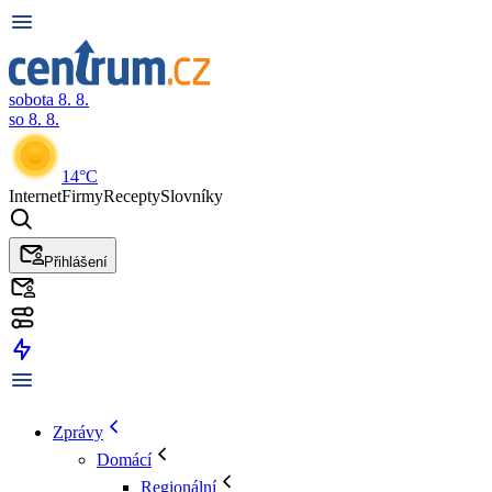
sobota 8. 8.
so 8. 8.
14°C
Internet
Firmy
Recepty
Slovníky
Přihlášení
Zprávy
Domácí
Regionální