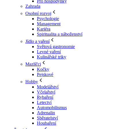
Pro hospodyňky
Zahrada
Osobní rozvoj
Psychologie
Management
Kariéra
Spiritualita a náboženství
Jídlo a vaření
Světová gastronomie
Levné vaření
Kulinářské triky
Mazlíčci
Kočky
Pejskové
Hobby
Modelářství
Včelařství
Rybaření
Letectví
Automobilismus
Adrenalin
Sběratelství
Houbaření