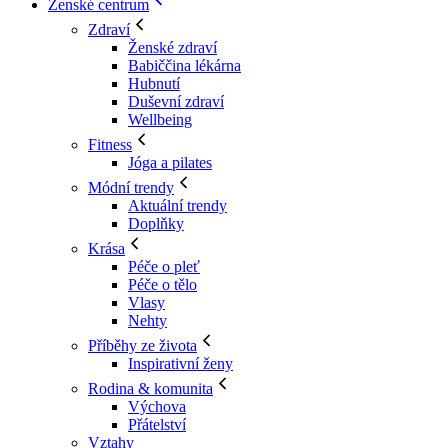
Ženské centrum
Zdraví
Ženské zdraví
Babiččina lékárna
Hubnutí
Duševní zdraví
Wellbeing
Fitness
Jóga a pilates
Módní trendy
Aktuální trendy
Doplňky
Krása
Péče o pleť
Péče o tělo
Vlasy
Nehty
Příběhy ze života
Inspirativní ženy
Rodina & komunita
Výchova
Přátelství
Vztahy