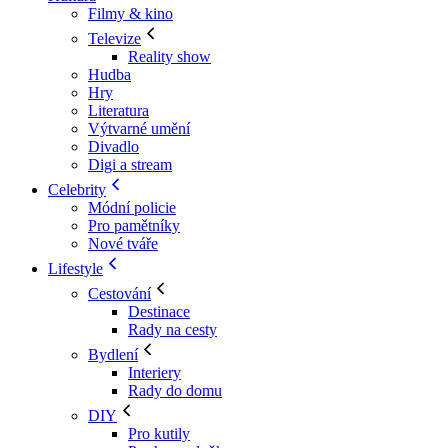
Filmy & kino
Televize
Reality show
Hudba
Hry
Literatura
Výtvarné umění
Divadlo
Digi a stream
Celebrity
Módní policie
Pro pamětníky
Nové tváře
Lifestyle
Cestování
Destinace
Rady na cesty
Bydlení
Interiery
Rady do domu
DIY
Pro kutily