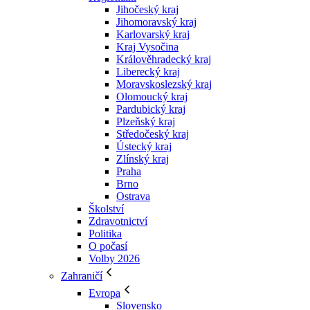
Jihočeský kraj
Jihomoravský kraj
Karlovarský kraj
Kraj Vysočina
Králověhradecký kraj
Liberecký kraj
Moravskoslezský kraj
Olomoucký kraj
Pardubický kraj
Plzeňský kraj
Středočeský kraj
Ústecký kraj
Zlínský kraj
Praha
Brno
Ostrava
Školství
Zdravotnictví
Politika
O počasí
Volby 2026
Zahraničí
Evropa
Slovensko